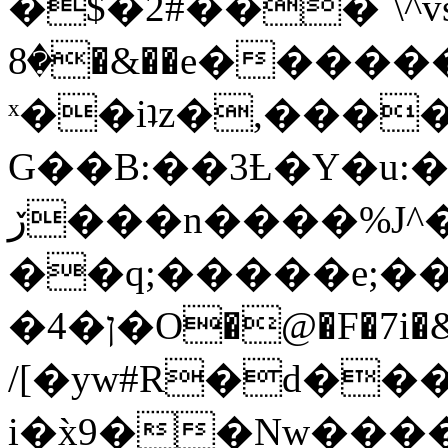
�$�2#���`\^vs
�8�&��e�������:�\���{��9�����g��f�r?
ˣ��iʇz�,���
G��B:��3Ƚ�Y�u:�
ڒ���n����%J^�}
��q;�����e;��
/[�yw#R�d���
i�x̀9��Nw����