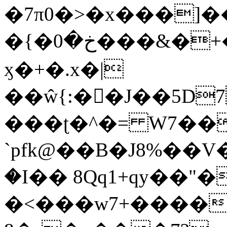
�7π0�>�x���]
�{�خ�0���&�+�zwYFEÙ4�~�_�̾�
ӽ�+�.x�|
��ŵ{:��J��5D7��
���ʈ�^�= W7��
`pfk@��B�J8%��V����\ߤ��/o��d��6b�@��J�tqw3�}>Y]������<�b��̌��{B���~v_v��fT`��88��
�I�� 8Qq1+qy��"�
�<���w󠒪7+�����X�n�F�a��M