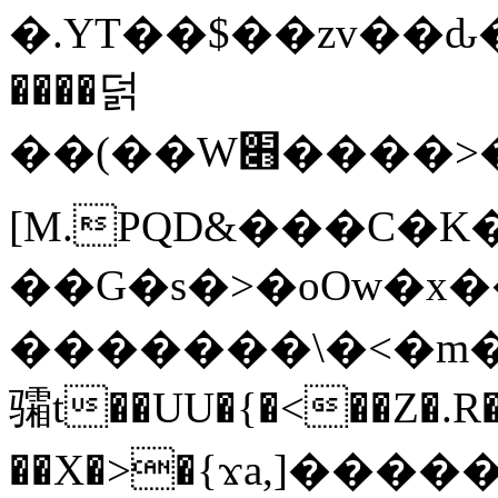
�.YT��$��zv��ԃ
����덝
��(��W׋����>��O>�d�%Y�@�@ڻ<�z{rc&׻��z�����AeK�^�����������˩t��=x~
[M.PQD&���C�K
��G�s�>�oOw�x�
�������\�<�m�PU�5�Ǉ*X�
骦t��UU�{�<��Z�.R�
��X�>�{ϫa,]�����