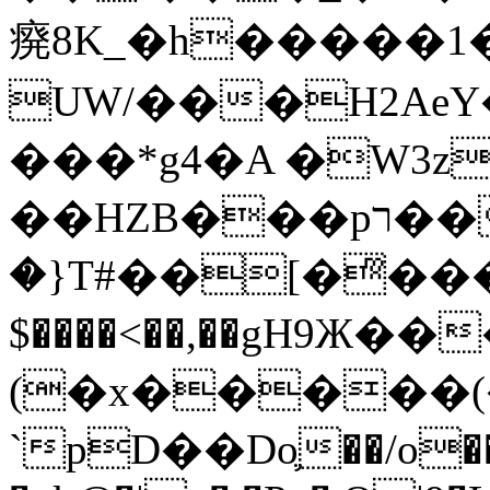
㾱8K_�h�����1
UW/���H2AeY�
���*g4�A �W3z
��HZB���pר��b�wO�N��{@H�m�F{���ۣ��?
�}T#��[�ͫ���
$����<��,��gH9Ж
(�x�����
`pD��Do֛��/o��