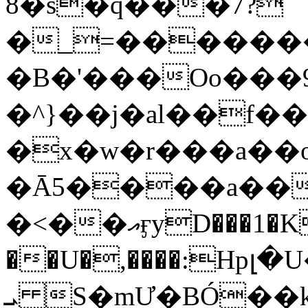
8�s�q���7?
�_=�����
�B�'���Oo���9
�^}��j�al��f
�x�w�r���a�
�Ā5����a��
�<��އӻyD���1�KS�w���!
��U�,����:Hpլ�U�K��_y4߼��O���
ܝ S�mƯ�BÓ�