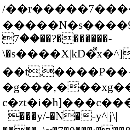
/��r�����7��
�����N�s����9�j
��7��?�������-
\�s����X|kD�᩺x
��t,����P��{
�g���,���xg�
c�zt�i�h]���c���
_���y/˗�N�-y^|j\|