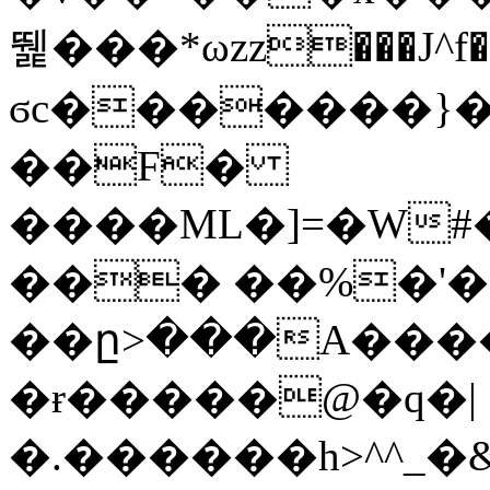
뛡���*ωzz���J^f�o
ϭc�������}��
�
�F�
����ML�]=�W#
��� ��%�'�
��ը>���A����
�ɍ�����@�q�|
�.������h>^^_�