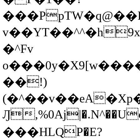
���PpTW�q@��
v��YT��^^�h9x
�^Fv
o���0y�X9[w��
��!)
(�^��v��eA�Xp�>0�+*���h����s�ײT)D$%�AQ�To�*�>W�^�=�.
Ԓ,%0Aj|�.N^��Uc
���HLQP�E?