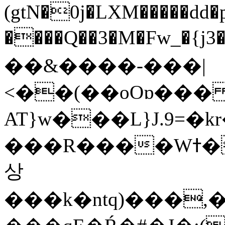
(gtN�0j�LXM�����dd
����Q��3�M�Fw_�{j3��]=����
��&����-���|
<��(��oOɒ���
AT}w���L}J.9=�
���R����Wߙ���o�O���ӯ��������?
상
���k�ntq)���,