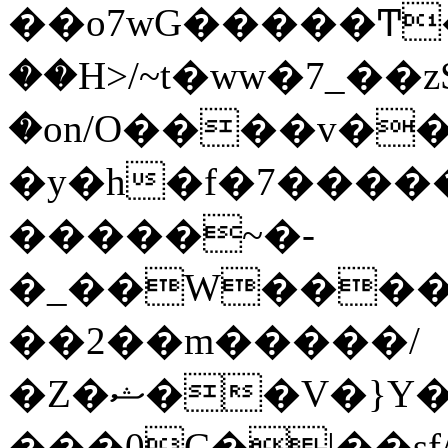
��o7wG�����Ͳ
��H>/~t�ww�7_��z
�on/O����v�
�y�h�f�7����
�����~�-
�_��W����;
��2��m�����/
�Z�ޝ��V�}Y�I�ծ�O�����S��]z��w��7�޷�����h���u��7w.ϻ���8X��ͮ�����W�dm�Jߜ��q/>?
���0C�|��sf