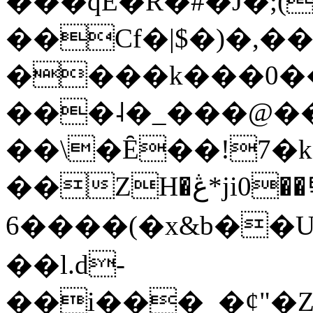
���qE�Ŕ�#�J�;(
��Cf�|$�)�,�
����k���0�
���˨�_���@��
��\�Ȇ��!7�k
��ZH�ڠ*ji0��탃
6����(�x&b��
��l.d-
��i���_�ȼ"�Z�����׋����\�\�w3�|W'�L8y<#�Y�HX�*b��.̏