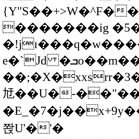
{Y"S��+>W�^F�
�������ig �5
�!jɪ���q�w��
e�`Jd �ܒo��m��1��d|
��;�X�xxsrr�
㝼��U�-��"��zȿ
�E_�7�j��x+9y�
쫝U'�'�