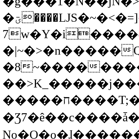
�g���1�N��jN�
�ؾ����ǇS�~�<�=]����^vz��{{��t�%
7w�Y�i����
�|~�>�n�����
�8~��������
��>K_�����j��
�����ח����T;�uU�w��oovW�N�\�v�̓��N��6xz��z^��s�;
�Ʒ7�ê��c����ǡ�Oo
No�O�o�ɺ����