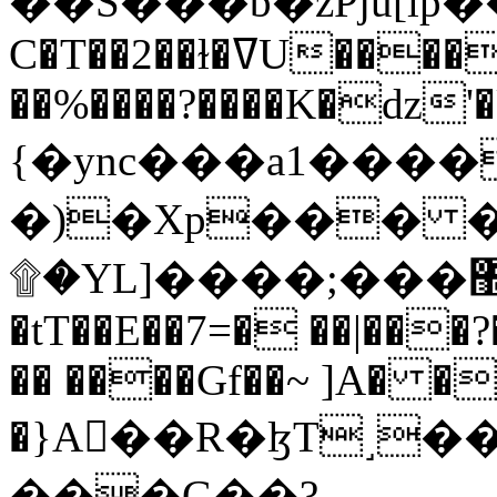
C�T��2��ɫ�ߜU����2�L�����m" �
��%����?����K�ǳ'�
{�ync���a1����
�)�Xp��� �
۩�YL]����;���׿�޽������+��k��o���O�Zt�6�[a��v_r;�b�f���==
�tT��E��7=� ��|���?
�� ����Gf��~ ]A� �
�}A��R�ɮT˼�
���G��?