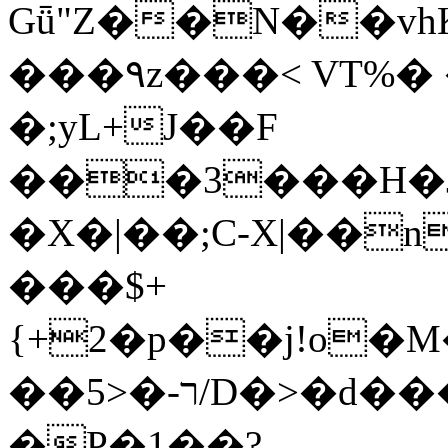
Gǖ"Z��N��v
���٩z���< VT%� �}z�XEu�<ं�Q!
�;yL+J��F
���3���H�J:~�
�X�|��;Ϲ-X|��n
���$+
{+2�p��j!o�
��ר-�<5/D�>�d�����1!u8JP�@TE�
�P�1��?