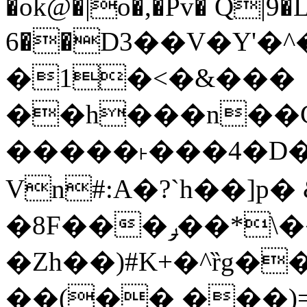
�ok@�|o�,�Pv� Q|9
6��D3��V�Y'�
�1�<�&���
��h���n��Cd
�����˫���4�D�
Vn#:A�?`h��]p�
�8F���ݛ��*\��U��S
�Zh��)#K+�^ȑg�
��(�� ���)=�