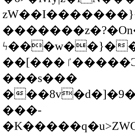
zW��I�������}�
�������z�?�O
ϟ���w��}��
��[���ٵ�����Ͻ���������x�ս��Apq�����޻�V����O�cp����ٝy{����:�k�ןNݯOOCyx6���&���?
���s���
���8v�d�]�9��6
���-
�K�����q�u>ZWOO�w��߼��W�a���p��