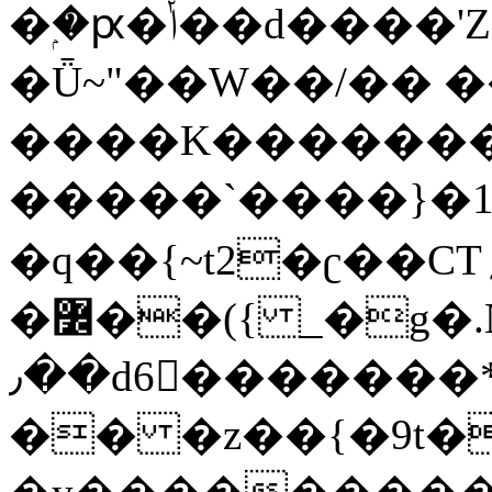
�ۭ�ԗ�ݳ��d����'Z����>!pQ}
�Ǖ~"��W��/�� ��
����K�������
�����`����}�1
�q��{~t2�ʗ��CT؍���������{�~}ur����u�}o����(�:�j���=����{�۝Vo�An��J^��������M\M�'{{l�i
�߼��({ _�g�.Nfӻg����f7z91o^��̤^�>��2�`�:|#dk�{>�>>&�tsw�Nwo�?
٫��d6򆧇�������*��[|^]oo���NW~zz>�X&�u�=K?
�� �z��{�9t�