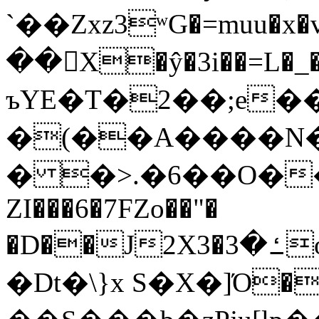
`��Zxz3ʷG�=muu�
��񛆻X�ŷ�3i��=L�
ъYE�T�2��;e�
�(��A����
� �>.�6��O��
ZI���6�7FZo��"�
�D��J2X3�ߑ�3o�|aak�q�@����]�K���w���r;�
�Dt�\}x S�X�]Ό�