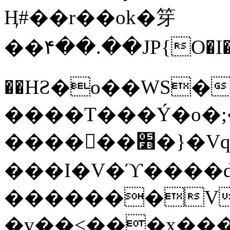
Ӊ#��r��ok�笌
��۴��.��JP{O�I
��ΗƧ�o��WS�
����T���Ý�o�;����������
������׻�}�Vq���j¯���P�.QwO�ｓ
���I�V�ϓ����d
�������V
�v��<���x���ۻ��a���R_�n���