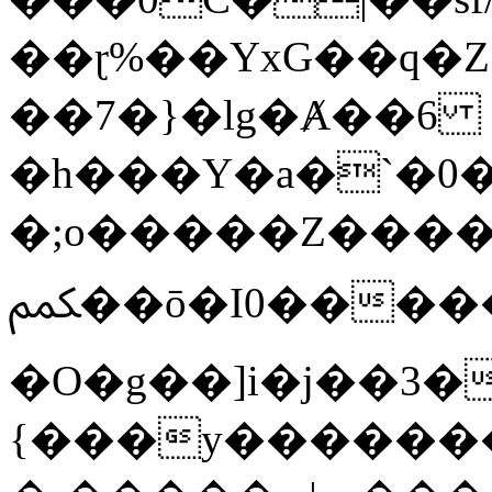
��ɽ%��YxG��q�
��7�}�lg�Ⱥ��6
�h���Y�a�`�0�
�;o�����Z������
ﶻ��ō�I0�����o�b�{L������3����2�O.z���/
�O�g��]i�j��3�u�̨S;�ܳ
{���y������