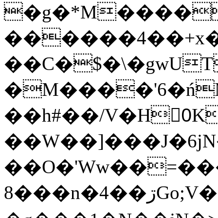
�g�*M����
������4��+x�
��C�$�\�gwUT
�M����'6�ń
��h#��/V�H0ٍK�7'�1�L�A�2
��W��]���J�6jN
��O�'Ww��=���
�8��n�4��ڗGo;V���y��4����n�7�v���Lu�/