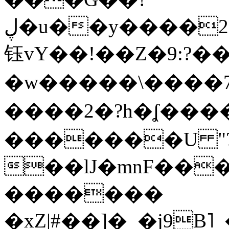
ڸ�u��y����2o�Gc���t!W���k+(���
钰vY��!��Z�9:?� �
�w�����\����7�
����2�?h�ʆ 
�������U "?
��lJ�mnF��
�������
�xZ|#��]�_�j9B