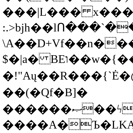
���|L��� x���b
:.>bjh��lՈ���`
\A��D+Vf��n��
$�|a� BEו��w�{���;���q�X��d%�������W� hU�(�1�Ū}9�S�F<��i�L3�;�
�!"Aų��R���{`
��(�Qf�B]�
������ޞ��ϟak��r��_39$�8�p���7�2�yIZ�R��x��/
����A�Ъ�LKA