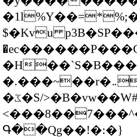
�y�����������
�1l%Y��=*%
$�Kvu p3B�SP�
�ec������P���G
�H��`S�B��
�.���~��r�޼�}�܅�mؕWu���K}
�ػ�S/>�B�vw��W#�I��*]\W��)Ħ�1��fC}
<���8��7���
Գ��Qg��!�:�}