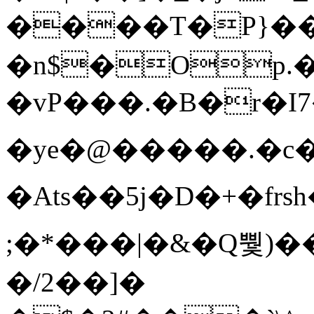
����T�Ρ}�
�n$�Op.
�vP���.�B�r�I7�gp~H
�ye�@��� ��.�c
�Ats��5j�D�+�fr
;�*���|�&�Q뿿)�
�/2��]�