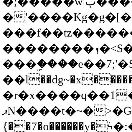
�;�����w|ٻ����<-
�'����Kg�g�[�k
���f��tz�����
��������ܙ�<$��������s���
���ۣ����e��7;'�Sc����ߋv
��l��dg~�x������G��6�{`�g���ݝ
�r�x����q��1
ޕN����t�~�>�G�{�Wރ�sl̞�@x_:�ˏ��՛��zU;wk�F�m�q}
{��7�o������y�