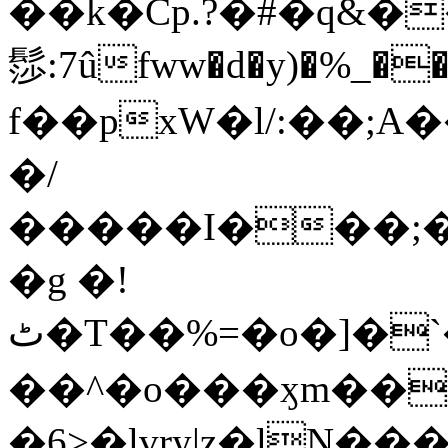
��k�Cp.?�#�q&�
髿:7ûfww�d�y)�%_�����>
f��pxW�l/:��;A
�/
�����I���;�
�g �!
ٹ�T��%=�o�]�`�8mxݽ������˳���0�n̾X'��3ǘ9����������I�&��G�������z>��]�%��/
��^�o���ӽm��ܑ�wOooOn���������
�6>�lvry|z�lN���