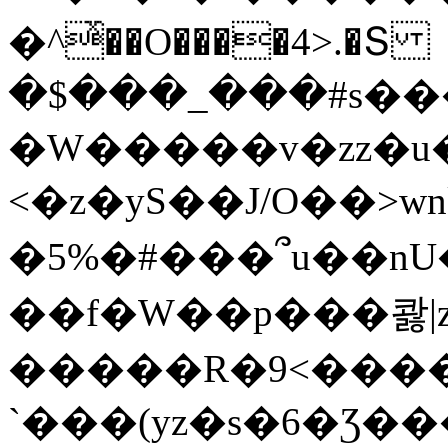
�^ͯ��O����4>.�Տ
�$���_���#s��
�W�����v�zz�u�
<�z�yS��J/O��>wn
�5%�#���՞u��nU
��f�W��p���콿|z
�����R�9<����
`���(yz�s�6�Ʒ�