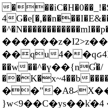
���iC�H�0��_!
4G�e[�,��n���I�E&��
�^�N������������mI��p�
������z�I2>z��
��qu4��qᏽ4H&A
��w��^�ү��{nƓ�/
��K�x~4��b�����
��"�Aޙ8X��M��K�D
}w<9��C�ys��k҆�޼� :���4�� 4�E0���oӮ�