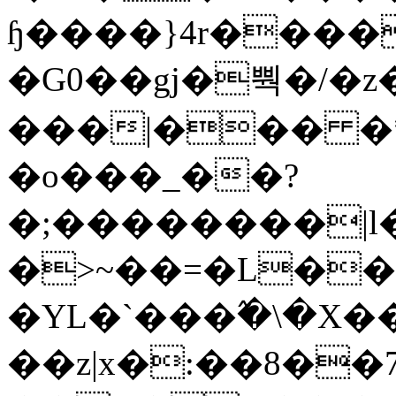
ɧ����}4r����
�G0��gj�뿩�/�z
���|��� �
�o���_��?
�;��������|
�>~��=�L��
�YL�`���߬�\�X�
��z|x�:��8�