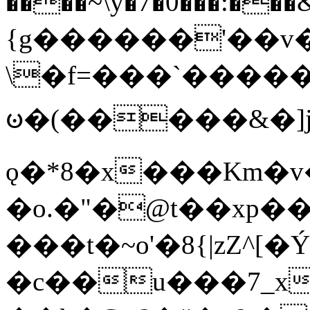
����~\y�7�0���:���&�_DN#�
{g������'��v�
\�f=���`�����
ꧽ�(�����&�]j
ǫ�*8�x���Km�v
�o.�"�@t��xp�
���t�~o'�8{|zZ^[�
�c��u���7_xg{���Q�n4���