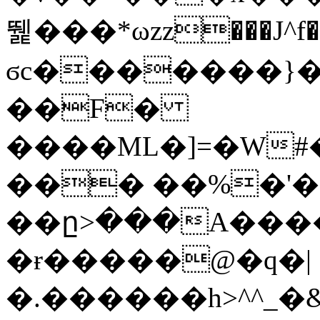
뛡���*ωzz���J^f�o
ϭc�������}��
�
�F�
����ML�]=�W#
��� ��%�'�
��ը>���A����
�ɍ�����@�q�|
�.������h>^^_�