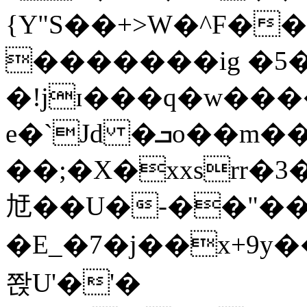
{Y"S��+>W�^F�
�������ig �5
�!jɪ���q�w��
e�`Jd �ܒo��m��1��d|
��;�X�xxsrr�
㝼��U�-��"��zȿ
�E_�7�j��x+9y�
쫝U'�'�