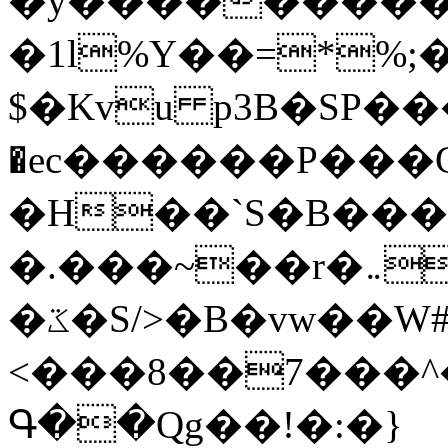
�y�����������
�1l%Y��=*%
$�Kvu p3B�SP�
�ec������P���G
�H��`S�B��
�.���~��r�޼�}�܅�mؕWu���K}
�ػ�S/>�B�vw��W#�I��*]\W��)Ħ�1��fC}
<���8��7���
Գ��Qg��!�:�}