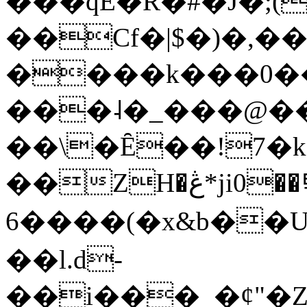
���qE�Ŕ�#�J�;(
��Cf�|$�)�,�
����k���0�
���˨�_���@��
��\�Ȇ��!7�k
��ZH�ڠ*ji0��탃
6����(�x&b��
��l.d-
��i���_�ȼ"�Z�����׋����\�\�w3�|W'�L8y<#�Y�HX�*b��.̏