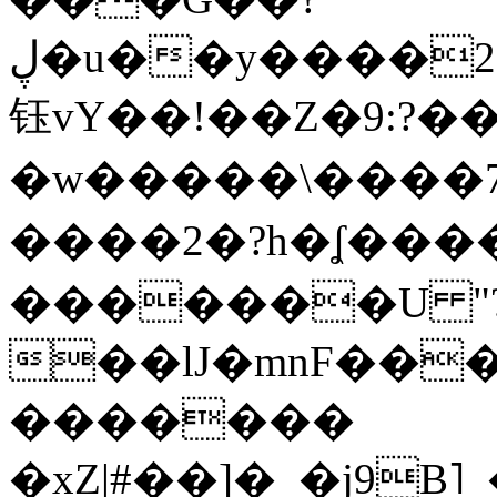
ڸ�u��y����2o�Gc���t!W���k+(���
钰vY��!��Z�9:?� �
�w�����\����7�
����2�?h�ʆ 
�������U "?
��lJ�mnF��
�������
�xZ|#��]�_�j9B