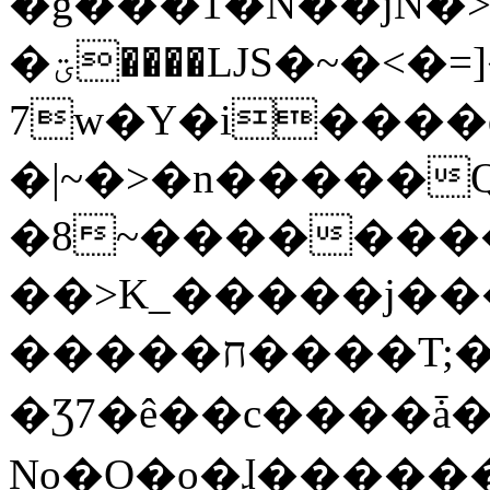
�g���1�N��jN�
�ؾ����ǇS�~�<�=]����^vz��{{��t�%
7w�Y�i����
�|~�>�n�����
�8~��������
��>K_�����j��
�����ח����T;�uU�w��oovW�N�\�v�̓��N��6xz��z^��s�;
�Ʒ7�ê��c����ǡ�Oo
No�O�o�ɺ����