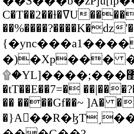
C�T��2��ɫ�ߜU����2�L�����m" �
��%����?����K�ǳ'�
{�ync���a1����
�)�Xp��� �
۩�YL]����;���׿�޽������+��k��o���O�Zt�6�[a��v_r;�b�f���==
�tT��E��7=� ��|���?
�� ����Gf��~ ]A� �
�}A��R�ɮT˼�
���G��?