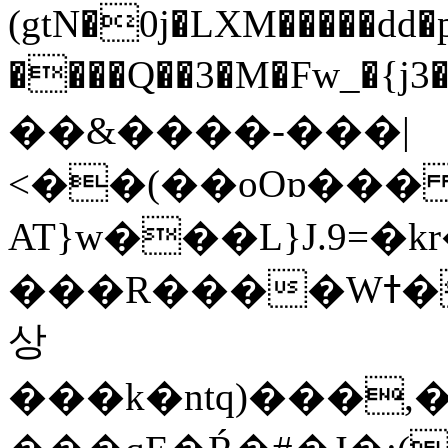
(gtN�0j�LXM�����dd
����Q��3�M�Fw_�{j3��]=����
��&����-���|
<��(��oOɒ���
AT}w���L}J.9=�
���R����Wߙ���o�O���ӯ��������?
상
���k�ntq)���,