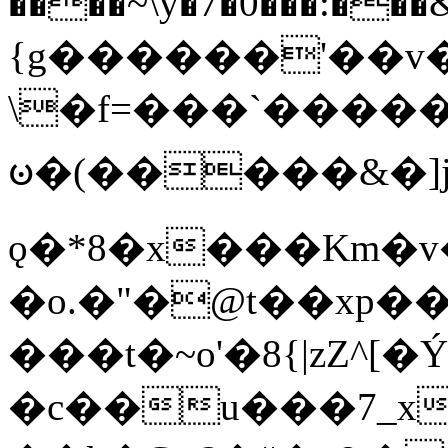
����~\y�7�0���:���&�_DN#�
{g������'��v�
\�f=���`�����
ꧽ�(�����&�]j
ǫ�*8�x���Km�v
�o.�"�@t��xp�
���t�~o'�8{|zZ^[�
�c��u���7_xg{���Q�n4���