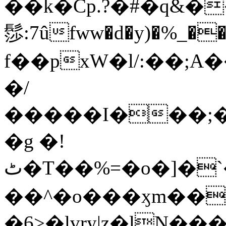
��k�Cp.?�#�q&�
髿:7ûfww�d�y)�%_�����>
f��pxW�l/:��;A
�/
�����I���;�
�g �!
ٹ�T��%=�o�]�`�8mxݽ������˳���0�n̾X'��3ǘ9����������I�&��G�������z>��]�%��/
��^�o���ӽm��ܑ�wOooOn���������
�6>�lvry|z�lN���