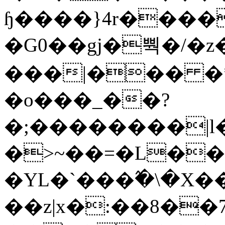
ɧ����}4r����
�G0��gj�뿩�/�z
���|��� �
�o���_��?
�;��������|
�>~��=�L��
�YL�`���߬�\�X�
��z|x�:��8�