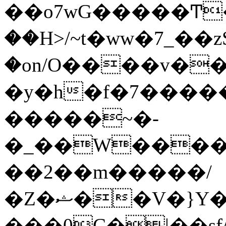
��o7wG�����Ͳ
��H>/~t�ww�7_��z
�on/O����v�
�y�h�f�7����
�����~�-
�_��W����;
��2��m�����/
�Z�ޝ��V�}Y�I�ծ�O�����S��]z��w��7�޷�����h���u��7w.ϻ���8X��ͮ�����W�dm�Jߜ��q/>?
���0C�|��sf