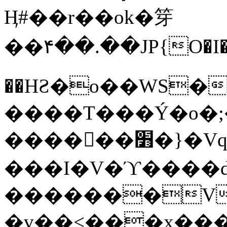
Ӊ#��r��ok�笌
��۴��.��JP{O�I
��ΗƧ�o��WS�
����T���Ý�o�;����������
������׻�}�Vq���j¯���P�.QwO�ｓ
���I�V�ϓ����d
�������V
�v��<���x���ۻ��a���R_�n���