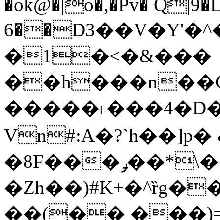
�ok@�|o�,�Pv� Q|9
6��D3��V�Y'�
�1�<�&���
��h���n��Cd
�����˫���4�D�
Vn#:A�?`h��]p�
�8F���ݛ��*\��U��S
�Zh��)#K+�^ȑg�
��(�� ���)=�