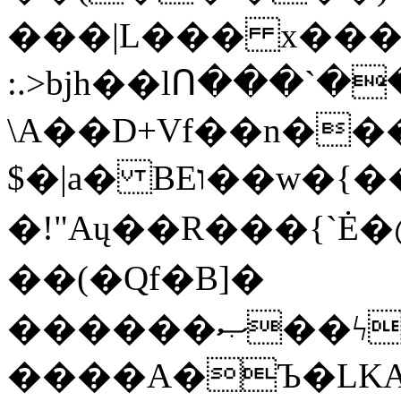
���|L��� x���b
:.>bjh��lՈ���`
\A��D+Vf��n��
$�|a� BEו��w�{���;���q�X��d%�������W� hU�(�1�Ū}9�S�F<��i�L3�;�
�!"Aų��R���{`
��(�Qf�B]�
������ޞ��ϟak��r��_39$�8�p���7�2�yIZ�R��x��/
����A�Ъ�LKA