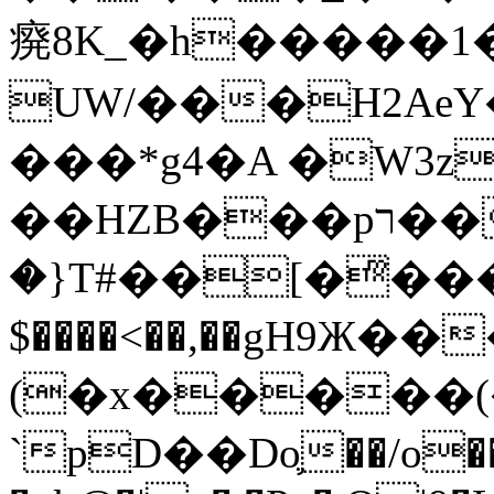
㾱8K_�h�����1
UW/���H2AeY�
���*g4�A �W3z
��HZB���pר��b�wO�N��{@H�m�F{���ۣ��?
�}T#��[�ͫ���
$����<��,��gH9Ж
(�x�����
`pD��Do֛��/o��