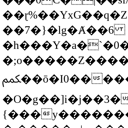
��ɽ%��YxG��q�
��7�}�lg�Ⱥ��6
�h���Y�a�`�0�
�;o�����Z������
ﶻ��ō�I0�����o�b�{L������3����2�O.z���/
�O�g��]i�j��3�u�̨S;�ܳ
{���y������