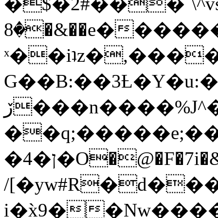
�$�2#���`\^vs
�8�&��e�������:�\���{��9�����g��f�r?
ˣ��iʇz�,���
G��B:��3Ƚ�Y�u:�
ڒ���n����%J^�}
��q;�����e;��
/[�yw#R�d���
i�x̀9��Nw����