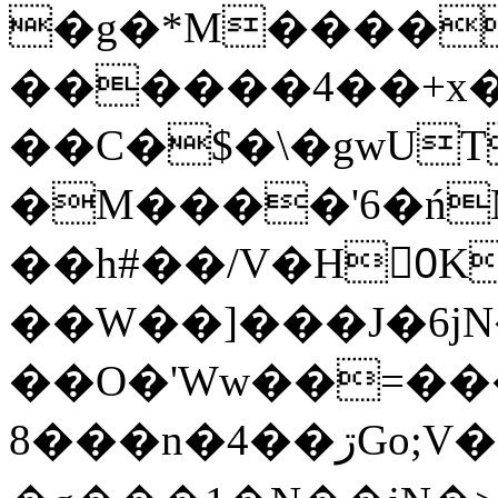
�g�*M����
������4��+x�
��C�$�\�gwUT
�M����'6�ń
��h#��/V�H0ٍK�7'�1�L�A�2
��W��]���J�6jN
��O�'Ww��=���
�8��n�4��ڗGo;V���y��4����n�7�v���Lu�/