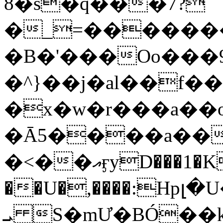
8�s�q���7?
�_=�����
�B�'���Oo���9
�^}��j�al��f
�x�w�r���a�
�Ā5����a��
�<��އӻyD���1�KS�w���!
��U�,����:Hpլ�U�K��_y4߼��O���
ܝ S�mƯ�BÓ�