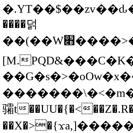
�.YT��$��zv��ԃ
����덝
��(��W׋����>��O>�d�%Y�@�@ڻ<�z{rc&׻��z�����AeK�^�����������˩t��=x~
[M.PQD&���C�K
��G�s�>�oOw�x�
�������\�<�m�PU�5�Ǉ*X�
骦t��UU�{�<��Z�.R�
��X�>�{ϫa,]�����