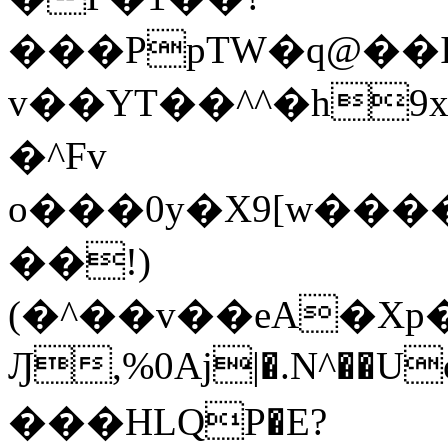
���PpTW�q@��
v��YT��^^�h9x
�^Fv
o���0y�X9[w��
��!)
(�^��v��eA�Xp�>0�+*���h����s�ײT)D$%�AQ�To�*�>W�^�=�.
Ԓ,%0Aj|�.N^��Uc
���HLQP�E?