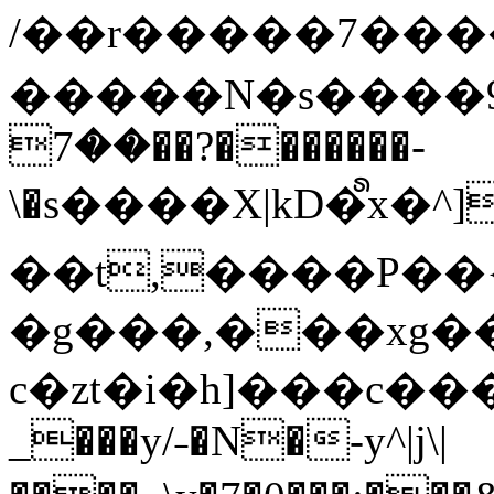
/��r�����7��
�����N�s����9�j
��7��?�������-
\�s����X|kD�᩺x
��t,����P��{
�g���,���xg�
c�zt�i�h]���c���
_���y/˗�N�-y^|j\|