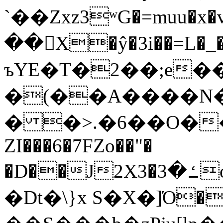
`��Zxz3ʷG�=muu�
��񛆻X�ŷ�3i��=L�
ъYE�T�2��;e�
�(��A����
� �>.�6��O��
ZI���6�7FZo��"�
�D��J2X3�ߑ�3o�|aak�q�@����]�K���w���r;�
�Dt�\}x S�X�]Ό�