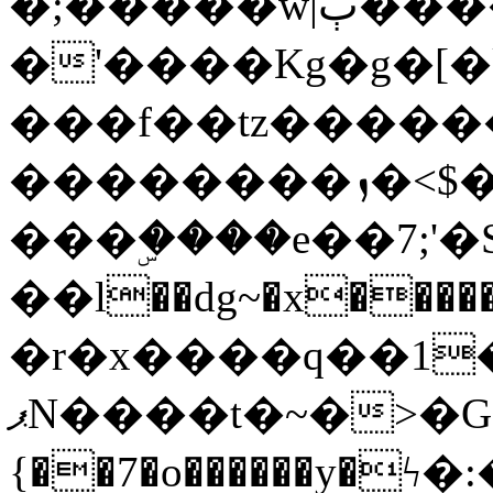
�;�����w|ٻ����<-
�'����Kg�g�[�k
���f��tz�����
��������ܙ�<$��������s���
���ۣ����e��7;'�Sc����ߋv
��l��dg~�x������G��6�{`�g���ݝ
�r�x����q��1
ޕN����t�~�>�G�{�Wރ�sl̞�@x_:�ˏ��՛��zU;wk�F�m�q}
{��7�o������y�