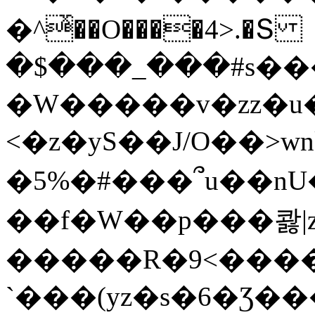
�^ͯ��O����4>.�Տ
�$���_���#s��
�W�����v�zz�u�
<�z�yS��J/O��>wn
�5%�#���՞u��nU
��f�W��p���콿|z
�����R�9<����
`���(yz�s�6�Ʒ�