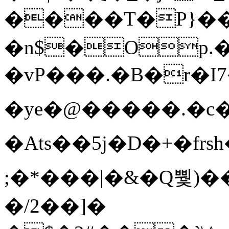
����T�Ρ}�
�n$�Op.
�vP���.�B�r�I7�gp~H
�ye�@��� ��.�c
�Ats��5j�D�+�fr
;�*���|�&�Q뿿)�
�/2��]�