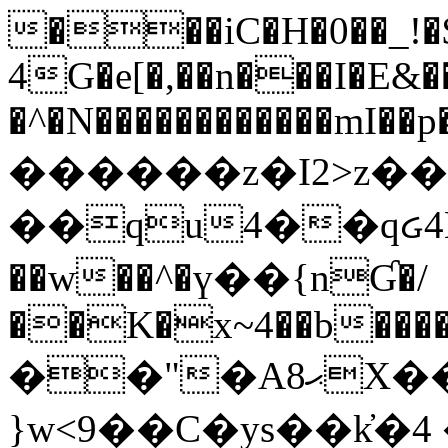
���iC�H�0��_!
4G�e[�,��n���I�E&��
�^�N������������mI��p�
������z�I2>z��
��qu4��qᏽ4H&A
��w��^�ү��{nƓ�/
��K�x~4��b�����
��"�Aޙ8X��M��K�D
}w<9��C�ys��k҆�޼� :���4�� 4�E0���oӮ�