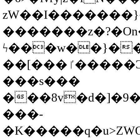
zW��I�������}�
�������z�?�O
ϟ���w��}��
��[���ٵ�����Ͻ���������x�ս��Apq�����޻�V����O�cp����ٝy{����:�k�ןNݯOOCyx6���&���?
���s���
���8v�d�]�9��6
���-
�K�����q�u>ZWOO�w��߼��W�a���p��