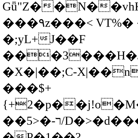
Gǖ"Z��N��v
���٩z���< VT%� �}z�XEu�<ं�Q!
�;yL+J��F
���3���H�J:~�
�X�|��;Ϲ-X|��n
���$+
{+2�p��j!o�
��ר-�<5/D�>�d�����1!u8JP�@TE�
�P�1��?