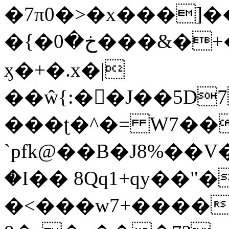
�7π0�>�x���]
�{�خ�0���&�+�zwYFEÙ4�~�_�̾�
ӽ�+�.x�|
��ŵ{:��J��5D7��
���ʈ�^�= W7��
`pfk@��B�J8%��V����\ߤ��/o��d��6b�@��J�tqw3�}>Y]������<�b��̌��{B���~v_v��fT`��88��
�I�� 8Qq1+qy��"�
�<���w󠒪7+�����X�n�F�a��M