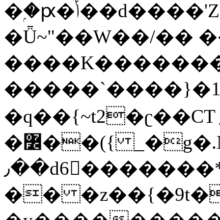
�ۭ�ԗ�ݳ��d����'Z����>!pQ}
�Ǖ~"��W��/�� ��
����K�������
�����`����}�1
�q��{~t2�ʗ��CT؍���������{�~}ur����u�}o����(�:�j���=����{�۝Vo�An��J^��������M\M�'{{l�i
�߼��({ _�g�.Nfӻg����f7z91o^��̤^�>��2�`�:|#dk�{>�>>&�tsw�Nwo�?
٫��d6򆧇�������*��[|^]oo���NW~zz>�X&�u�=K?
�� �z��{�9t�