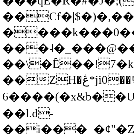
���qE�Ŕ�#�J�;(
��Cf�|$�)�,�
����k���0�
���˨�_���@��
��\�Ȇ��!7�k
��ZH�ڠ*ji0��탃
6����(�x&b��
��l.d-
��i���_�ȼ"�Z�����׋����\�\�w3�|W'�L8y<#�Y�HX�*b��.̏