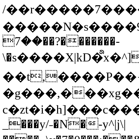
/��r�����7��
�����N�s����9�j
��7��?�������-
\�s����X|kD�᩺x
��t,����P��{
�g���,���xg�
c�zt�i�h]���c���
_���y/˗�N�-y^|j\|