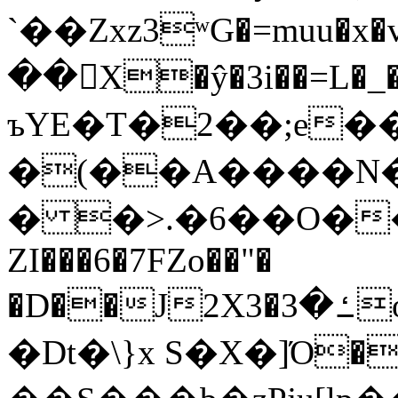
`��Zxz3ʷG�=muu�
��񛆻X�ŷ�3i��=L�
ъYE�T�2��;e�
�(��A����
� �>.�6��O��
ZI���6�7FZo��"�
�D��J2X3�ߑ�3o�|aak�q�@����]�K���w���r;�
�Dt�\}x S�X�]Ό�