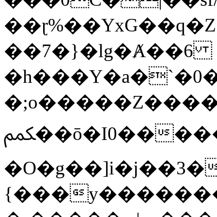
��ɽ%��YxG��q�
��7�}�lg�Ⱥ��6
�h���Y�a�`�0�
�;o�����Z������
ﶻ��ō�I0�����o�b�{L������3����2�O.z���/
�O�g��]i�j��3�u�̨S;�ܳ
{���y������