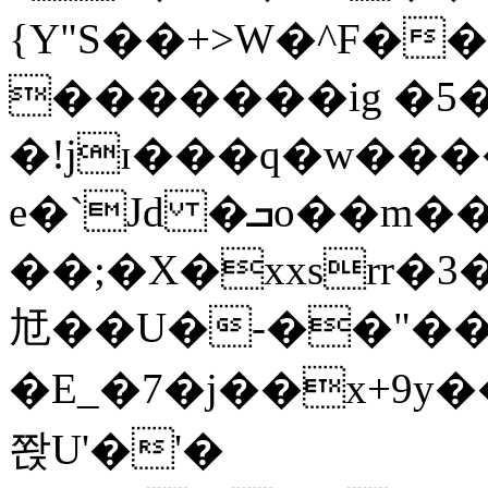
{Y"S��+>W�^F�
�������ig �5
�!jɪ���q�w��
e�`Jd �ܒo��m��1��d|
��;�X�xxsrr�
㝼��U�-��"��zȿ
�E_�7�j��x+9y�
쫝U'�'�