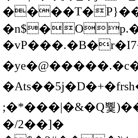
����T�Ρ}�
�n$�Op.
�vP���.�B�r�I7�gp~H
�ye�@��� ��.�c
�Ats��5j�D�+�fr
;�*���|�&�Q뿿)�
�/2��]�