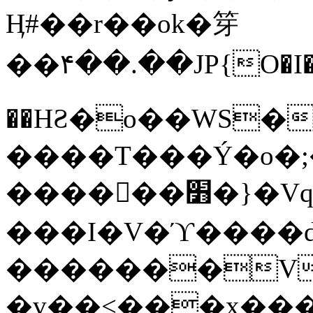
Ӊ#��r��ok�笌
��۴��.��JP{O�I
��ΗƧ�o��WS�
����T���Ý�o�;����������
������׻�}�Vq���j¯���P�.QwO�ｓ
���I�V�ϓ����d
�������V
�v��<���x���ۻ��a���R_�n���