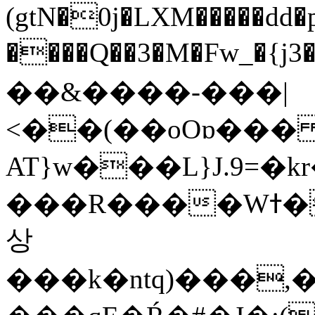
(gtN�0j�LXM�����dd
����Q��3�M�Fw_�{j3��]=����
��&����-���|
<��(��oOɒ���
AT}w���L}J.9=�
���R����Wߙ���o�O���ӯ��������?
상
���k�ntq)���,