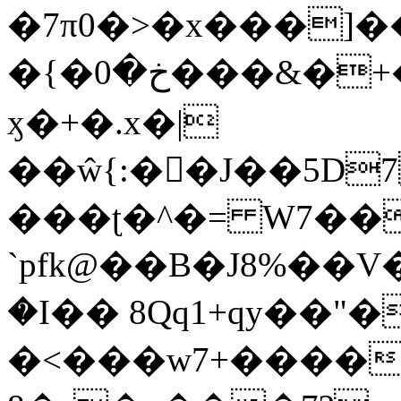
�7π0�>�x���]
�{�خ�0���&�+�zwYFEÙ4�~�_�̾�
ӽ�+�.x�|
��ŵ{:��J��5D7��
���ʈ�^�= W7��
`pfk@��B�J8%��V����\ߤ��/o��d��6b�@��J�tqw3�}>Y]������<�b��̌��{B���~v_v��fT`��88��
�I�� 8Qq1+qy��"�
�<���w󠒪7+�����X�n�F�a��M