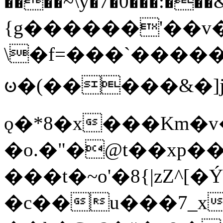
����~\y�7�0���:���&�_DN#�
{g������'��v�
\�f=���`�����
ꧽ�(�����&�]j
ǫ�*8�x���Km�v
�o.�"�@t��xp�
���t�~o'�8{|zZ^[�
�c��u���7_xg{���Q�n4���