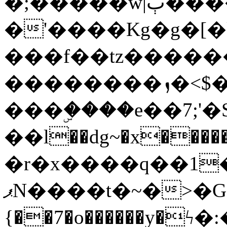
�;�����w|ٻ����<-
�'����Kg�g�[�k
���f��tz�����
��������ܙ�<$��������s���
���ۣ����e��7;'�Sc����ߋv
��l��dg~�x������G��6�{`�g���ݝ
�r�x����q��1
ޕN����t�~�>�G�{�Wރ�sl̞�@x_:�ˏ��՛��zU;wk�F�m�q}
{��7�o������y�