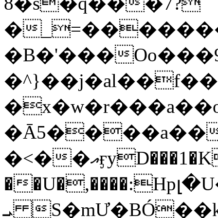
8�s�q���7?
�_=�����
�B�'���Oo���9
�^}��j�al��f
�x�w�r���a�
�Ā5����a��
�<��އӻyD���1�KS�w���!
��U�,����:Hpլ�U�K��_y4߼��O���
ܝ S�mƯ�BÓ�