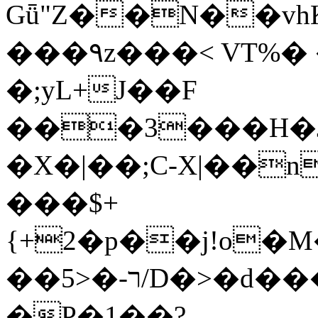
Gǖ"Z��N��v
���٩z���< VT%� �}z�XEu�<ं�Q!
�;yL+J��F
���3���H�J:~�
�X�|��;Ϲ-X|��n
���$+
{+2�p��j!o�
��ר-�<5/D�>�d�����1!u8JP�@TE�
�P�1��?