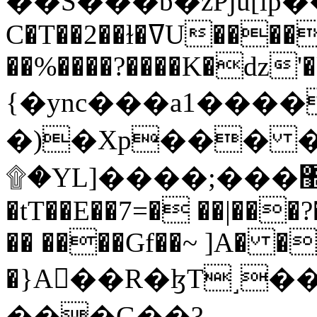
C�T��2��ɫ�ߜU����2�L�����m" �
��%����?����K�ǳ'�
{�ync���a1����
�)�Xp��� �
۩�YL]����;���׿�޽������+��k��o���O�Zt�6�[a��v_r;�b�f���==
�tT��E��7=� ��|���?
�� ����Gf��~ ]A� �
�}A��R�ɮT˼�
���G��?