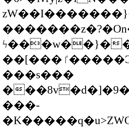
zW��I�������}�
�������z�?�O
ϟ���w��}��
��[���ٵ�����Ͻ���������x�ս��Apq�����޻�V����O�cp����ٝy{����:�k�ןNݯOOCyx6���&���?
���s���
���8v�d�]�9��6
���-
�K�����q�u>ZWOO�w��߼��W�a���p��