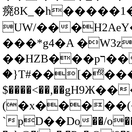
㾱8K_�h�����1
UW/���H2AeY�
���*g4�A �W3z
��HZB���pר��b�wO�N��{@H�m�F{���ۣ��?
�}T#��[�ͫ���
$����<��,��gH9Ж
(�x�����
`pD��Do֛��/o��