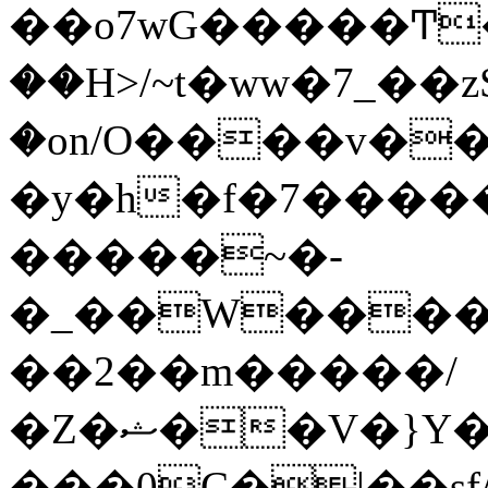
��o7wG�����Ͳ
��H>/~t�ww�7_��z
�on/O����v�
�y�h�f�7����
�����~�-
�_��W����;
��2��m�����/
�Z�ޝ��V�}Y�I�ծ�O�����S��]z��w��7�޷�����h���u��7w.ϻ���8X��ͮ�����W�dm�Jߜ��q/>?
���0C�|��sf