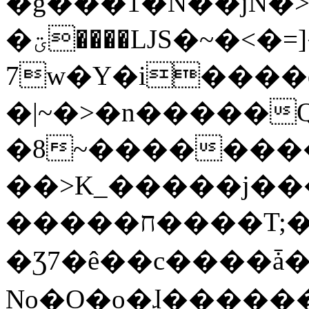
�g���1�N��jN�
�ؾ����ǇS�~�<�=]����^vz��{{��t�%
7w�Y�i����
�|~�>�n�����
�8~��������
��>K_�����j��
�����ח����T;�uU�w��oovW�N�\�v�̓��N��6xz��z^��s�;
�Ʒ7�ê��c����ǡ�Oo
No�O�o�ɺ����