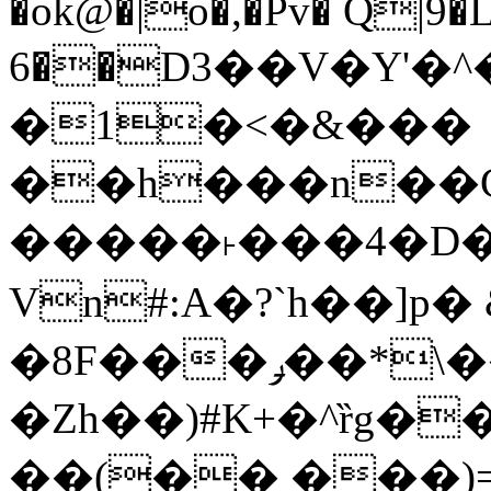
�ok@�|o�,�Pv� Q|9
6��D3��V�Y'�
�1�<�&���
��h���n��Cd
�����˫���4�D�
Vn#:A�?`h��]p�
�8F���ݛ��*\��U��S
�Zh��)#K+�^ȑg�
��(�� ���)=�