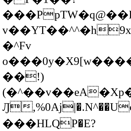
���PpTW�q@��
v��YT��^^�h9x
�^Fv
o���0y�X9[w��
��!)
(�^��v��eA�Xp�>0�+*���h����s�ײT)D$%�AQ�To�*�>W�^�=�.
Ԓ,%0Aj|�.N^��Uc
���HLQP�E?