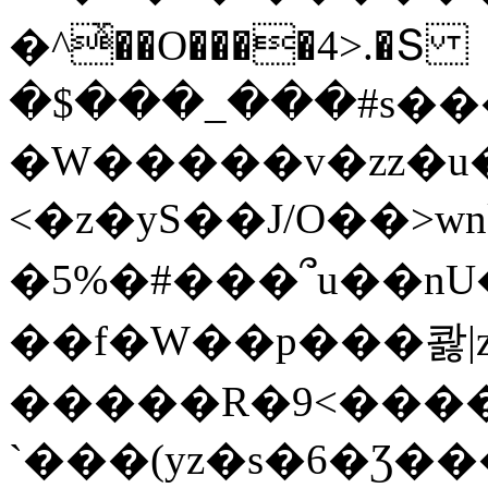
�^ͯ��O����4>.�Տ
�$���_���#s��
�W�����v�zz�u�
<�z�yS��J/O��>wn
�5%�#���՞u��nU
��f�W��p���콿|z
�����R�9<����
`���(yz�s�6�Ʒ�