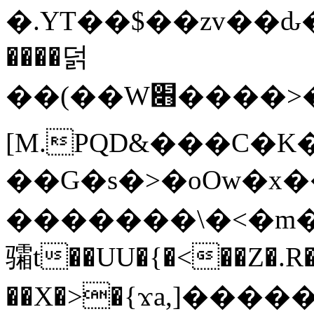
�.YT��$��zv��ԃ
����덝
��(��W׋����>��O>�d�%Y�@�@ڻ<�z{rc&׻��z�����AeK�^�����������˩t��=x~
[M.PQD&���C�K
��G�s�>�oOw�x�
�������\�<�m�PU�5�Ǉ*X�
骦t��UU�{�<��Z�.R�
��X�>�{ϫa,]�����