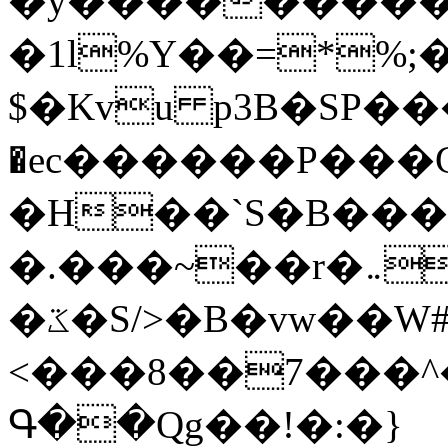
�y�����������
�1l%Y��=*%
$�Kvu p3B�SP�
�ec������P���G
�H��`S�B��
�.���~��r�޼�}�܅�mؕWu���K}
�ػ�S/>�B�vw��W#�I��*]\W��)Ħ�1��fC}
<���8��7���
Գ��Qg��!�:�}