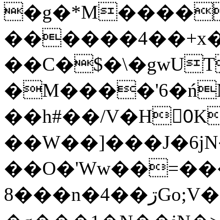
�g�*M����
������4��+x�
��C�$�\�gwUT
�M����'6�ń
��h#��/V�H0ٍK�7'�1�L�A�2
��W��]���J�6jN
��O�'Ww��=���
�8��n�4��ڗGo;V���y��4����n�7�v���Lu�/