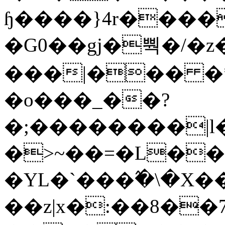
ɧ����}4r����
�G0��gj�뿩�/�z
���|��� �
�o���_��?
�;��������|
�>~��=�L��
�YL�`���߬�\�X�
��z|x�:��8�