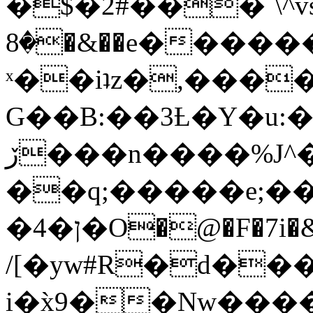
�$�2#���`\^vs
�8�&��e�������:�\���{��9�����g��f�r?
ˣ��iʇz�,���
G��B:��3Ƚ�Y�u:�
ڒ���n����%J^�}
��q;�����e;��
/[�yw#R�d���
i�x̀9��Nw����