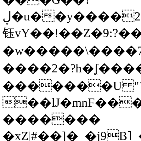
ڸ�u��y����2o�Gc���t!W���k+(���
钰vY��!��Z�9:?� �
�w�����\����7�
����2�?h�ʆ 
�������U "?
��lJ�mnF��
�������
�xZ|#��]�_�j9B