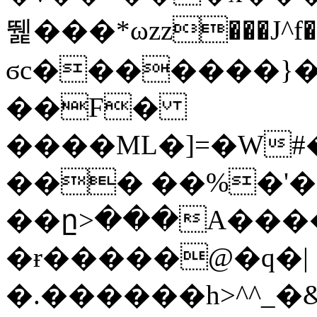
뛡���*ωzz���J^f�o
ϭc�������}��
�
�F�
����ML�]=�W#
��� ��%�'�
��ը>���A����
�ɍ�����@�q�|
�.������h>^^_�