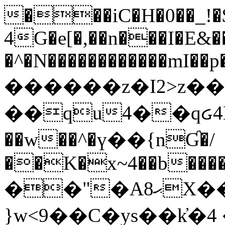
���iC�H�0��_!
4G�e[�,��n���I�E&��
�^�N������������mI��p�
������z�I2>z��
��qu4��qᏽ4H&A
��w��^�ү��{nƓ�/
��K�x~4��b�����
��"�Aޙ8X��M��K�D
}w<9��C�ys��k҆�޼� :���4�� 4�E0���oӮ�