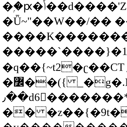
�ۭ�ԗ�ݳ��d����'Z����>!pQ}
�Ǖ~"��W��/�� ��
����K�������
�����`����}�1
�q��{~t2�ʗ��CT؍���������{�~}ur����u�}o����(�:�j���=����{�۝Vo�An��J^��������M\M�'{{l�i
�߼��({ _�g�.Nfӻg����f7z91o^��̤^�>��2�`�:|#dk�{>�>>&�tsw�Nwo�?
٫��d6򆧇�������*��[|^]oo���NW~zz>�X&�u�=K?
�� �z��{�9t�