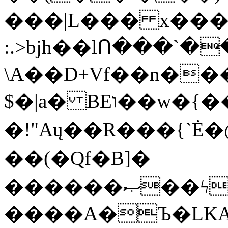
���|L��� x���b
:.>bjh��lՈ���`
\A��D+Vf��n��
$�|a� BEו��w�{���;���q�X��d%�������W� hU�(�1�Ū}9�S�F<��i�L3�;�
�!"Aų��R���{`
��(�Qf�B]�
������ޞ��ϟak��r��_39$�8�p���7�2�yIZ�R��x��/
����A�Ъ�LKA