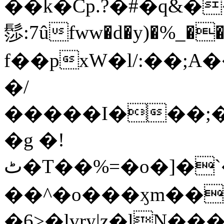
��k�Cp.?�#�q&�
髿:7ûfww�d�y)�%_�����>
f��pxW�l/:��;A
�/
�����I���;�
�g �!
ٹ�T��%=�o�]�`�8mxݽ������˳���0�n̾X'��3ǘ9����������I�&��G�������z>��]�%��/
��^�o���ӽm��ܑ�wOooOn���������
�6>�lvry|z�lN���