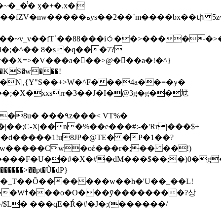
��bx��փ 5z~�>�y4N/
��X=>�V���a��ً�>@���a�!�^}
>�N|,{Y"S��+>W�^F���4a��=�y�
�٩z���< VT%�
��3���H�J:~�N����W�[q���2�tߟ�Ó��Qc~|�X�|��;Ϲ-X|��n�%��e���#:-�
'Rr|���$+
X9[w�����Cw�oέ���r�;�� ��!)
�����>��pt�Ǜ�dP}
���?상
/$L� ���qE�Ŕ�#�J�;(������/