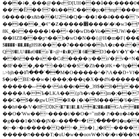
���˨�_���@��eD[UH���ǟ��:����0
��\�Ȇ��!7�k��C���p;�mp���mU��)iG
6����(�x&b��U24�Q�~��1��4����`!�
��i���_�ȼ"�Z�����׋����\�\�w3�|W'�L8y<#�Y�HX�*b��.̏�yr-k��UO����@����� `㾱
8K_�h�����1��+�f�wDb�Vo� UW/���
��HZB���pר��b�wO�N��{@H�m�F{���ۣ��?�}T#��[�ͫ������jd�8��֠|=zn��=�ϸV5n~:�q~?'�
$����<��,��gH9Ж����7���0��hA�z��z�H
Q|9�LU\��aƟ��o`�>@+�x�Ϙ� 6��D3��V
��h���n��Cd��̢��:y��o'�)v�=N�
�8F���ݛ��*\��U��S �Zh��)#K+�^ȑg���}O���!�pR�¦8?��(�� ���)=��La<{� ;^�{~�?���|L��� x���bB�7z;�h
:.>bjh��lՈ���`��M�O�����^�?\A��D+Vf
$�|a� BEו��w�{���;���q�X��d%�������W� hU�(�1�Ū}9�S�F<��i�L3�;� �!"Aų��R���{`Ė�@�X��WF�F�s��˼-��(�Qf�B]�
������ޞ��ϟak��r��_39$�8�p���7�2�yIZ�R��x��/
����A�Ъ�LKA��{p'h�v��]m�;��
��C�$�\�gwUT�R� (�/�M����'6�ń
��h#��/V�H0ٍK�7'�1�L�A�2��a��GAr���e۟�h��9�Ҁ�ɏ�,׾Xǥf(�Y�ϰ:y�����97.D�o
��O�'Ww��=����i/��O�=՟mת �8��n�4��ڗGo;V���y��4����n�7�v���Lu�/
�g���1�N��jN�>��߭��=�1 {����Ӌ�u�������}�ؾ����ǇS�~�<�=]����^vz��{{��t�% 7w�Y
�|~�>�n�����Q�=�_n�}
_|�8~����
�����ח����T;�uU�w��oovW�N�\�v�̓��N��6xz��z^��s�; �Ʒ7�ê��c����ǡ�OoO��e0+'?