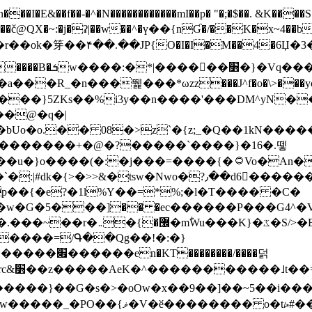
N������������mI��p� "�;�$��. &K����S�vק ������z�I2>z�� �tp��g�T
~:�j�ʡ|��w��^�ү��{nƓ�/��K�x~4��b�����r 1t
���}5ZKѕ��%i3y��n����'���DM^yN�
��@�q�|
08�>z`�{z;_�Q��1kN������\f; �ۭ�ԗ�ݳ��d����
���������+�@�?�����`����}�16�.뗗
p��{�e?�1l%Y��=*%;�l�T���� �C�
�7�w�G�5���]�� �ec������P���G4^�
�W#�I��*]\W��)Ħ�1��fC}
����=/Գ��Qg��!�:�}
��}��G�s�>�oOw�x��9��]��~5��i���>�
�骦t��UU�{�<��Z�.R����w77*jk8{|