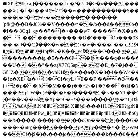
��X�>�{ϫa,]������;1n�/�7π0�>�x���]�����z����/�7?� �{�خ�0���
��ŵ{:��J��5D7��w��������l��$����^������e$
���ʈ�^�= W7������� ���/��
`pfk@��B�J8%��V����\ߤ��/o��d��6b�@��J�tqw3�}>Y]������<�b��̌��{B���~v_v��fT`��88���i⥀��>�����>�ޯ�'�����?
�I�� 8Qq1+qy��"�|�<���w󠒪7+�����X�n�F�a��M<�ح��]��g�����`�s��z�C�
�_=���������� �B�'���Oo���9S�z
��j�al��f��S�w� �x�w�r���a��o���W�1� �Ā5
�������ig �5���6P-�!jɪ���q�w�������z���9��� e�`Jd �ܒo�
��U�-��"��zȿX77Q5ap�;t昚�E_�7�j��
Gǖ"Z��N��vhKH�A��a�X�8�4��W<��7�
{+2�p��j!o�M���)��^2<�{�7���(k[�Y�JT�Z��@`h,�@�
���PpTW�q@��I�E�I����8|� v��YT��^
(�^��v��eA�Xp�>0�+*���h����s�ײT)D$%�AQ�To�*�>W�^�=�.�9�Ύ҇�z�l�E�����F�U��#�X�#�dM���$��;�)0�g�OH�����w�����ҋ��
Ԓ,%0Aj|�.N^��Uc2��̝d X��f娯���HLQP�E?(gtN
����Q��3�M�Fw_�{j3��]=�����<�l��n��E�p4�Ld2�2~�o6y��oy=$7�y�r�
��&����-���|<��(��oOɒ��� ���G�8Bl AT}w���
���k�ntq)���,����pApy�9�Y�1zWM
��Cf�|$�)�,���jɢ� ����k���0�