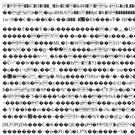
���iC�H�0��_!�$v�D��&4M��a 4G�e[�,��n���I�E&��f��-�^�
��qu4��qᏽ4H&Ae��1��$pC�K�H����������č@QX�
}w<9��C�ys��k҆�޼� :���4�� 4�E0���oӮ� Ӊ#��r��ok�笌��۴��.��JP{O�I�I�M��4�6Џ�3�ꦩ�l���W����/��ΗƧ�o��WS��<$�'�
����T���Ý�o�;����������,|^�ۻ_�U����B�ܭw����:�*|������׻�}�Vq���j¯���P�.QwO�ｓ���I�V�ϓ����d}
�������V�� �v��<���x���ۻ��a���R_�n���뛡���*ωzz���J^f�o�\>���yc-ϭc�������}��(����;/J��K�J�/
�
�F� ����ML�]=�W#�B��i11^��n
��%�'�?��ը>���A����zs@?�ɍ���
�.������h>^^_�&������4��1�6�bUo�o.�� 
�Ǖ~"��W��/�� ����Һ >��?ֿ\}����K�
�q��{~t2�ʗ��CT؍���������{�~}ur����u�}o����(�:�j���=����{�۝Vo�An��J^��������M\M�'{{l�i
�߼��({ _�g�.Nfӻg����f7z91o^��̤^�>��2�`�:|#dk�{>�>>&�tsw�Nwo�?٫��d6򆧇�������*��[|^]oo���NW~zz>�X&�u�=K?��
�z��{�9t�x/�y�����������d:\U�cn
$�Kvu p3B�SP���%"��6�o�rC͆Y2n�p
�H��`S�B���%�O�A���s%Á�P� �.���~��r�޼�}�܅�mؕWu���K}�ػ�S/>�B�vw�
<���8��7���^�����ǫ����wg���$
�.YT��$��zv��ԃ���%ɼ�B
8X�ހ%ޅ��������׏������en�KT��������/����덝
��(��W׋����>��O>�d�%Y�@�@ڻ<�z{rc&׻��z�����AeK�^�����������˩t��=x~
[M.PQD&���C�K���QE��p�ԻX�η^f���
�������\�<�m�PU�5�Ǉ*X��j����=5�_�w�����_�PO��{ޥ�V�ӗ�������� o�t⭟#��w7�p��6