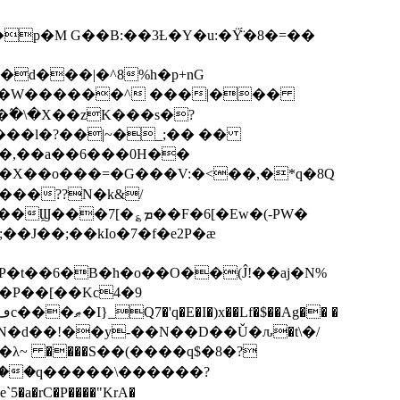
p�M G��B:��3Ƚ�Y�u:�Ÿ̈́�8�=��
R�d���|�^8%h�p+nG
�W������^ ���|���
�\�X��zK���s�ּ?
���l�?��|~�_;�� ��
k�X��o���=�G���V:�<��,�*q�8Q
���??N�k&/
��F�6[�Ew�(-PW�
�J��;��kIo�7�f�e2P�ӕ
��P��[��Kc4�9
��N�d��!��y-��N��D��Ǔ�ԉ�t\�/
�λ~ ����S��(����q$�8�?
��q�����\������?