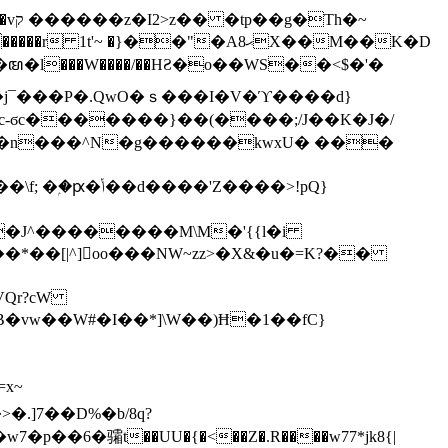
h�~
'~ �}��"�Aޙ8X��M��K�D
�n���^N�g������kwxU� ���
'Z����>!pQ}
VQr?cW
.]7��D%�b/8q?