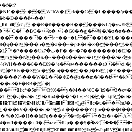
Ǌ^��~��W"hW�}rk��Cr�L����/p��
�ן�4�O�@�F�7i�&�6�īw�:o���X(�������~�~�y���_��=��rۏ7t��R�ΰ����H����
�&J /[�yw#
Q� �B\3�>x�_ �G0��gj�뿩�/�z�#�
�
�������|�>~��=�L���?�YL�`���߬
�w8�q��t���5��#��+�pʣ�6�Z����\�
j]m��N��ԉ�~���x���eo�1Z���/�Z
eWH����8��E09�"e�sw������a0�ci:�j
�X/e��mj�����[t�Rd{�Y�����Ϣ���7[�؏ܡ
���?}���W�L��֍Z�@z��m�]��b*�k[;�
|�z]�n/�d9�Ro4���^�Lӎ>^Ɋ��=kjfǔ�d
�P�����kV�-���q�^$cd �����YQIm����f
:� %�Xl-�H��赑Fq���p�=9p�`�2z�<�A
�wfI���� u0�˗a>vdUp�|��$�ؐ�&` ����