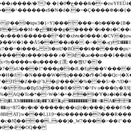
&�+�zwYFEÙ4�~�_�̾� ӽ�+�.x�|
�N�d�.�=�Ç����֍�i�{���fZV�nw�����ەys��2��`m��
�4�;�^�� 8�s�q���7?
���S������*�F�xIvͯɶ�0���/,�CV�ϸzw
����a�� �<��އӻyD���1�KS�w���!
��U�,����:Hpլ�U�K��_y4߼��O����_@c7��=�i���|ܝ S�mƯ�BÓ��k�� ����p
x
�m��1��d|��;�X�xxsrr�3��J�I�@3g�g��㝼
x+9y����w�u����;{㵋; ��쫝U'�'�
uU���1"���g�t�dL�Ep��V�����8u� ��
�}z�XEu�<ं�Q!�;yL+J��F �
���%� ��ר-�<5/D�>�d�����1!u8JP�@TE� �P�1��?
^�h9xa�Bp53q$���R�ЅV!�^Fv o���0y�
�0j�LXM�����dd�p��'X��,p����������>i�/A���
`�����ӻ��s@(�y���ݞ���F/S��_T��Õ�������w��h�'U��_��L!
L}J.9=�kr������?|���R����Wߙ���o�O���ӯ�����
�c�N̐j����_s��]�_W7����>��1"��
��0�4�OQ��