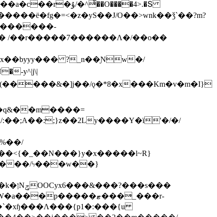
ͯ��O����4>.�Տ
�ё�fg�=<�z�yS��J/O��>wnk��ǯ`��?m?
�'������-
 /��r�����7������Λ�/��o��
]x��byyy��� ?_n��Ɲw�/
-y^|j\|
�����/ϟ���w��}
��`�xɧ���Λ���{p1�:���{u