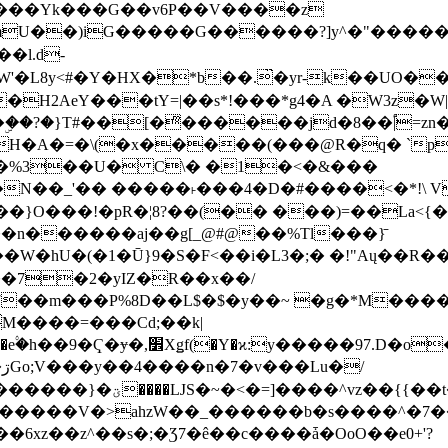
���Yk���G��v6P��V����z
�����G������?]y^�"�������ߠ���/��ZH�ڠ*ji0
�l.d-
H2AeY���tY=|��s*!���*g4�A �W3z�W|
�A�=�\(�x�����(���@R�q� `pD��Do֛�
�Y'�^�%3��U� C\� �1�<�&���
N��_'�� �����˫���4�D�#����<�*!\ Vn
��n������aj��g[_@#@��%Tl���}̄
7��m���P%8D��L$�$�y��~ �g�*M���
M����=���Cd;��k|
�Q�N���9�/��W��]���J�6jN�/
�i����q��=R����7_/
�����V�>ahzW��_������b�s����^�7�