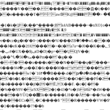
���-�7�8 ���q` ��+�7##�K�|��Eg��o�q��Q�˩mw���XN�N�یb/�N
p�e����V����,������4�즒�i;��
�T�  awՑK@���t ٚ��> ��[v�[�6I�ŅR��ݍ
�;���{�k�Q�;��*����:B k4AB����~�nXO}o���
���%�O/���0��y�K �,9
z���OX�(�:��/� c�#OD�� �I,�V��8��
b�r��cz�g�t�'�0~)���r�%'���ZBۡ�5��wL� �
��2fA����>�(�a7a=�J0��K�t�؂5q�T�5�;UC6
��|
�Pm��`�g�:�
>�<�+�˥\��x���z���N����q� ��
���[�DV�o�|
�����w?�`16۴��B���-d� թ�4�4b��-�
�2�Ú�b�L�H� t6����2U��O���PŚ�2
4����V��jf�[/�Ĕ,X��F. �c�ǰ ��
�%��N9V�a/
SX$2�}�43�*o�}bi#Ӹ*�4W
c8A����ECs�_�C����$ "�R�����VW�$
}�i�����??��b