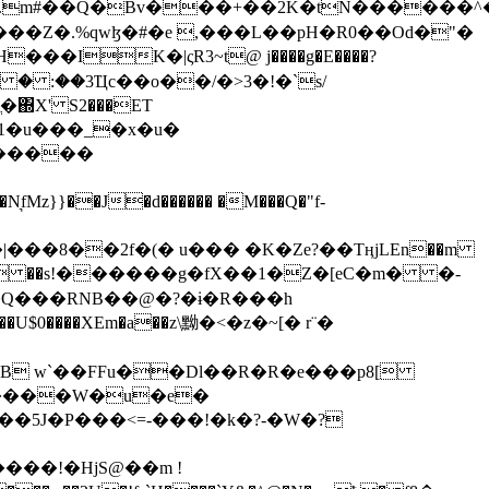
���Z�.%qwɮ�#�e ,���L��pH�R0��Od�"�
��/� � :��3Ҵc��o��/�>3�!�`s/
΍X' S2���ET
�Q���RNB��@�?�ɨ�R���h
X��U$0����XEm�a��z\黝�<�z�~[� r¨�
B w`��FFu��Dl��R�R�e���p8[
�����W�u�e�
���!�HjS@��m !