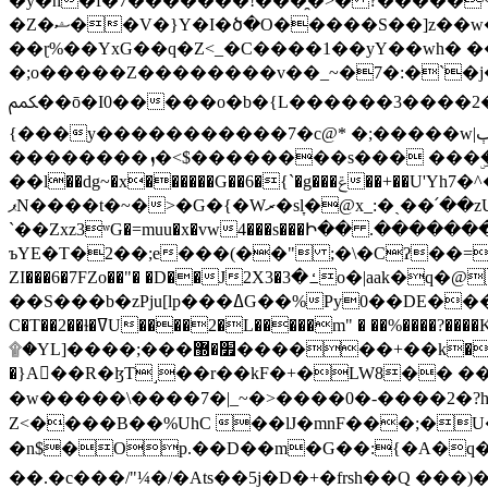
�y�h�f�7�������!���̯�>� ?�����
�Z�ޝ��V�}Y�I�ծ�O�����S��]z��w��7�޷�����h���u��7w.ϻ���8X��ͮ�����W�dm�Jߜ��q/>?���0C�|��sf/
��ɽ%��YxG��q�Z<_�C����1��yY��wh� �
�;o�����Z��������v��_~�7�:�`�j�����
ﶻ��ō�I0�����o�b�{L������3����2�O.z���/�O�g��]i�j��3�u�̨S;�ܳ��������kژ�|p���Io�P,
{���y�����������7�c@* �;�����w|ٻ����<-�'����Kg�g�[�k�)ܹ�X?���f��tz�������˝.8[����v��������W��
��������ܙ�<$��������s��� ���ۣ����e��7;'�Sc����ߋvf������g�2ޓ�?
��l��dg~�x������G��6�{`�g���ݝ��+��U'Yh7�^�8'�o��|�r�x����q��1�g������i����i4���M�z��[}
ޕN����t�~�>�G�{�Wރ�sl̞�@x_:�ˏ��՛��zU;wk�F�m�q}{��7�o������y�ϟ�:�������
`��Zxz3ʷG�=muu�x�vw4���s���Ի�� .�������
ъYE�T�2��;e���(��" ;�\�Cʔ��=
ZI���6�7FZo��"� �D��J2X3�ߑ�3o�|aak�q�@����]�K���w���r;� �Dt�\}x S�X�]Ό�9��f�
��S���b�zPju[lp���ߡG��%Py
C�T��2��ɫ�ߜU����2�L�����m" � ��%����?����K�ǳ'�U4�?ü�Ġ����q־{�ync���a1�����T-�8U� �)�Xp��� ��A�R� ���E-
۩�YL]����;���׿�޽������+��k��o���O�Zt�6�[a��v_r;�b�f���== �tT��E��7=� ��|���?��̅����1n�NEqS-~� vo u �� ����Gf��~ ]A� ��?
�}A��R�ɮT˼��r��kF�+�LW8�� ���G��?ڸ�u��y����2o�Gc���t!W���k+(���钰vY��!
�w�����\����7�|_~�>�� ��0 �-����2
Z<����B��%UhC ��lJ�mnF���;�
�n$�Op.��D��m�G��:{�A�q��/�vP���.�B�
��.�c���/"¼�/�Ats��5j�D�+�frsh��Q ���