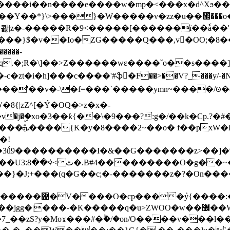
���e����w�mp�<���x�d^Xϧ����a�c��r�ۇ/�^
��*}\>���}�W�����v�zz�u��֌���o����
��콿|z�-�����R�9<�����[������ї��ٗa�
��}$�v��Io�ZG�����Q���,v�OO;�8��
��q.�;R�\]��>Z������wɛ����ˇo��s����
�i�h]���c����'#ֆ�F��>��V?_���y/˗�N�
8{|zZ^[�Ý�OQ�>z�x�-
�Y�ï'�/�/
�!
x�����l~R}
�����}�J;+���(q�G��c;�-�������z�?�On�
�K�����q�u>ZWOO�w��߼��W�a���p�����ޓ���_���r-
7_��zS?y�Moϫ���#�ۗ�/�on/O����v���l