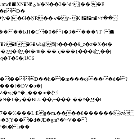
��3�^d4[�� �Ɇ
I�nQ�
�y~ K|����m�>٢��
��lxH�C�0�}�3����؟T+��|
�V�?i�� �G�۸&@뭭r����9_z�:t�X�t�
i��;�3�t�dh�.��5]���{���q ��|
�=���D��h� �m���o)���d�?
Z�yǥ�*�_���m�/
�N�T�y��BLU��;~���˥��#��l
��7��%���L:Eg�m.��̝��8������lkv
*�t�h��