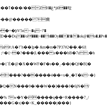
��탃
�/o���|~��r��Oy���!�/�ok@�|o�,�Pv�
#:A�?`h��]p� &m�m�7P
37#2��.�6J|
����?������4��+x�_�T�k>�}
���G�x|��>K_�����j���}