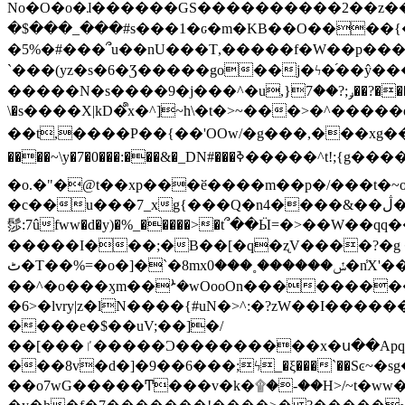
No�O�o�ɺ������GS����������2��z�����i��n�
�$���_���#s���1�ԍ�m�KΒ��O����{��Y
�5%�#���՞u��nU���T,��� ��f�W��p�
`���(yz�s�6�Ʒ�����go��j�ϟ�֜��ŷ���
�����N�s����9�j���^�u,}ݛ;?��7��?�������-
\�s����X|kD�᩺x�^]~h\�t�>~���>�^���
��t,����P��{��'OOw/�g���,���xg��-c�zt
����~\y�7�0���:���&�_DN#���ߢ�����^t!;{g������'��v�-\�f=���`�����ymn~����/ꧽ�(�����&�]j��/ǫ�*8�x���Km�v�m�I}
�o.�"�@t��xp���ӗ����m��p�/���t�~o'�
�c��u���7_xg{���Q�n4����&��ڷ�v�j�ۣ�xo�3��ƙ{��\�9���?:g�/��k�Cp.?�#�q&��m����=
髿:7ûfww�d�y)�%_�����>�t՞��Ӹ=�>��W��qq����ܞ����{K�y�8����2~��o� f��pxW�l/:��;A��:;}z��2Ly���
�����I���;�B��[�q�ʐV����?�g 
ٹ�T��%=�o�]�`�8mxݽ������˳���0�n̾X'��3ǘ9����������I�&��G�������z>��]�%��/
��^�o���ӽm��ܑ�wOooOn����������U3:ٹ>ߦ��8�.B#4���������O�g��~��<{�_��N���}y�
�6>�lvry|z�lN����{#uN�>^:�?zW��I��
����e�$��uV;��]�/
��[���ٵ�����Ͻ���������x�ս��Apq�����޻�V����O�cp����ٝy{����:�k�ןNݯOOCyx6���&���?���s���
���8v�d�]�9��6���;ϟ_�ξ���`��Sͼ~�sg��jgg�|���-
��o7wG�����Ͳ���v�k�۩�-��H>/~t�ww�