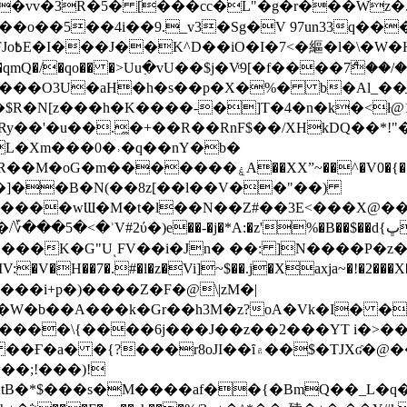
��o��5��4i��9._v3�Sg�V 97un33q��
���?
˞v��qmQ�/�qo�� �>Uu߲�vU��$j�Vͦ9[�f����7ް
���O3U�aH�h�s��p�X�%� b�Al_��ֲ�
]L�Xm���0�˒�q��nY�b�
�V0�{��N͉fMz}}��J�d������ �M���Q�"f-
�"�]��B�N(��8z[��l��V��"��)
�K�G"UͺFV��i�Jn� ��: ]N����P�z
�V�H��7�.#�l�z�Vi]
~$��.j�Xaxja~�!�2���
���i+p�)����Z�F�@\|zM�|
Y�W�b��A���k�Gr��h3M�z?oA�Vk�I� �
5����\{����6j���J��z��2���YT i�>
۾��$�TJXʛ�@���5J�P���<=-���!�k�?-�W�?
�;!���)!
KtB�*$���s�M����af��{�BmQ��_L�q�