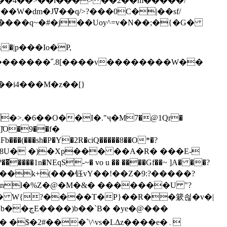
`��4��>��i���> ��2��m�����/
B����q~�#�j��Uoy^=v�N��;�{�G�
�>.�6��O��I�."ҷ�M7�@1Qr�
Fb���(���sh�P�Y�2R�ciQ�����8��O*�?
s����nl�%Z�@�M�&� �������U "?
�U� W{?����T�Ρ}��R��簌쇦�v�|
e�@���
]� �$�2#���`\^vs�LΔz����e�۔