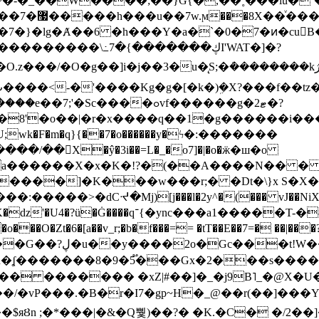
~�-�_��W����;��}G{�,��˳���lu�
�7�}�lg�Ⱥ��6 �h���Y�a�`�0�7�ͷ�cu
����\߸7�{�������ڮI'WAT�]�?
���/��񛆻X�ŷ�3i��=L�_�o7]�|�o�ӝ�ш�o
a������X�x�K�!?�(��A����N�� � 
0��DE�����:�����>�dCᔵ�Mj)[j���l�2y^�(
��� vJ��NiX
��Z�9:?� ����?
�?h�ʆ �������8�9�5֟���Gx�2���
U�� ������� �xZ|#��]�_�j9B˥_�@X
r�I7�gp~H�_@��r(��]���Yb��ڃE����)b��`B� �y
)��$яȢn ;�*���|�&�Q뿿)��?� �K.�C� �/2��