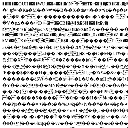
��0����OUH����WUt���4���l�t]NI�8T�~��'͙��j�R�G�k�|@a���
�'_tp�Ka�M��|�B��X�tla ��r z��
��l8;�"�~����������m�A���!`��e���z�
�V�pݎ���O ���CB��@�&�S!�����x�v�j
�N�4{�`6�p&>X(�\��2a�x�9X��򢧰W����
�����E�� �4�O@���g�eӄL��@����_0x������Z �
L4
�M���X�:�*����k�$�ԏ������� Pt����M
3z�0�ɓaO[8�}�b FQr��2!X`��^*�F�
��S����\zJ��2�t�۫[j�>��G�M�kT&�a��J�eK
뀑;ȈH�XF��@JG#�Z���a�jn)a��1��n��ݕ-#�UX��$jفD�D)�p=��ŲQ|V
��S)�S��OC���"��X��r%i}U��g��ᖓ�56�vܚ�
`E���$�S��H�_����vLlge�Zc94�&
�������d6V\�=E�h�L�U�.�mH;@�l�?+N���!#ڊ:�4o��Z�6c���M�m se ���a3
�Y��2� /F��MNP�9����`F��c��A�^�
�.�2�}7��.��:,6�� S�o�$�PPf6�
���[��5�����0r�~��H�\Фr���e�
��Pjϧ����=��;��%1q�lv��#���p�
����������F nHL���]#��\I�Sߗ�$����YǕQ��԰5k�/����LH�\�Ȃ�>��:%u'��3(Y���d�JΕ�gm?�'~V��
���n�h�x�۴j��Ĵ1�&�h5�ZYt��癩<^�� 
�8�{���6$zфq��vv���4;���ӟ7��s�����