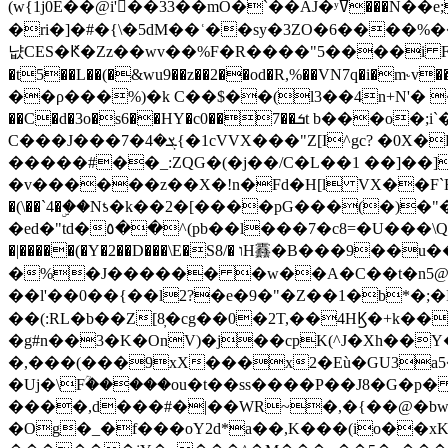
(w{1j0E��@i'��33��mO�`��AJ�ʸߜ���N��e;�vv�3R�5� [���cc�L"�g�r���Wz�.m#��Q�Bv���+��2K�tN������^�}y������Q�ۅUbB,���j�зb*��Q"�zӦc��Y�, B]!hI�KZ�T�5/
�ri�]�#�{\�5dM��ʿ��sy�3ZO�6����%�
냢CES�Ԟ�Zz��wv��%F�R����"5����i FJo߿E�I���J��K^D��iO�I�7<�䌔�l�\�W�H���IK�|ςR3~t@ j����g�E�
�t5��L��(�&wu9��z��2��od�R,%��VN7q�i�m
��ρ���%)�k C��$��(l3��4n+N'� 
��C�d�3o�s6��HY�c0��7��ܭt b���o�;i`�$R�N[z���h�K����-�]T�4�n�k�<ł@1�u���_�x�u�
C���J���ܮ�4�7{�1cVVX���"Z[I^gc? �0X�Ry��'�u��.̼�+��R��RnF$��/XHkDQ��*!"�����
�����#��_:ZQG�(�
j��/C�L��1 ��]��
�v������z��X�!n�Fd�H[l VX��F`R��M�oG�m�������ۼA��XXˮ~��^
�(\��`4�ۣ��Nƾ�k��2�[����pG���(�)
�ed�"td�٥��^(pb��l���7�c8=�U���\Q����wƜ�M�t�l��N��Z#��3E<���X@��|���8��2f�(� u��� �K�Zе?��TӊjLEn��m
�|�����(�Y�2��D���\E�S8/� וH䨺�B���9��u��/؆���5�<�ʾV#2ύ�)e��-�j�*A:�z'%�B��$��d{ڀ ��s!������g�fX��1�Z�[eC�m� �-
�%�J������ �w��A�C��t�n5@��
��l'��0��{��l2?�e�9�"�Z��1�b*�;�ІV:
��(:RL�b��Z[8̦�cg��0�2T,��4HϏ�+k��
�g#n��3�K�OnV)�j��cpK(^J�Xh��
�,���(���9xX���x2�Eù�GU3a
�Uj�\Fؒ�����ou�t��ss����P��J8�G�p� ��Ғ�a� �{?���r8oJI��ȋ
����,d���#�|��WR~�,�{��@�bw�
�Og�_�f���oY2ԁ*a��,K
���(io��x