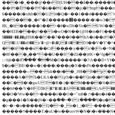
���˨�_���@��eD[UH���ǟ��:����0
��\�Ȇ��!7�k��C���p;�mp���mU��)iG
6����(�x&b��U24�Q�~��1��4����`!�
��i���_�ȼ"�Z�����׋����\�\�w3�|W'�L8y<#�Y�HX�*b��.̏�yr-k��UO����@����� `㾱
8K_�h�����1��+�f�wDb�Vo� UW/���
��HZB���pר��b�wO�N��{@H�m�F{���ۣ��?�}T#��[�ͫ������jd�8��֠|=zn��=�ϸV5n~:�q~?'�
$����<��,��gH9Ж����7���0��hA�z��z�H
Q|9�LU\��aƟ��o`�>@+�x�Ϙ� 6��D3��V
��h���n��Cd��̢��:y��o'�)v�=N�
�8F���ݛ��*\��U��S �Zh��)#K+�^ȑg���}O���!�pR�¦8?��(�� ���)=��La<{� ;^�{~�?���|L��� x���bB�7z;�h
:.>bjh��lՈ���`��M�O�����^�?\A��D+Vf
$�|a� BEו��w�{���;���q�X��d%�������W� hU�(�1�Ū}9�S�F<��i�L3�;� �!"Aų��R���{`Ė�@�X��WF�F�s��˼-��(�Qf�B]�
������ޞ��ϟak��r��_39$�8�p���7�2�yIZ�R��x��/
����A�Ъ�LKA��{p'h�v��]m�;��
��C�$�\�gwUT�R� (�/�M����'6�ń
��h#��/V�H0ٍK�7'�1�L�A�2��a��GAr���e۟�h��9�Ҁ�ɏ�,׾Xǥf(�Y�ϰ:y�����97.D�o
��O�'Ww��=����i/��O�=՟mת �8��n�4��ڗGo;V���y��4����n�7�v���Lu�/
�g���1�N��jN�>��߭��=�1 {����Ӌ�u�������}�ؾ����ǇS�~�<�=]����^vz��{{��t�% 7w�Y
�|~�>�n�����Q�=�_n�}
_|�8~����
�����ח����T;�uU�w��oovW�N�\�v�̓��N��6xz��z^��s�; �Ʒ7�ê��c����ǡ�OoO��e0+'?