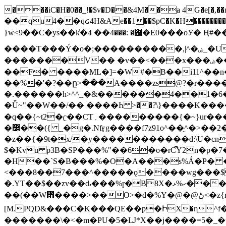
���iC�H�0��_!�$v�D��&4M��a 4G�e[�,��n���I�E&��f��-�^�
��qu4��qᏽ4H&Ae��1��$pC�K�H����������č@QX�
}w<9��C�ys��k҆�޼� :���4�� 4�E0���oӮ� Ӊ#��r��ok�笌��۴��.��JP{O�I�I�M��4�6Џ�3�ꦩ�l���W����/��ΗƧ�o��WS��<$�'�
����T���Ý�o�;����������,|^�ۻ_�U����B�ܭw����:�*|������׻�}�Vq���j¯���P�.QwO�ｓ���I�V�ϓ����d}
�������V�� �v��<���x���ۻ��a���R_�n���뛡���*ωzz���J^f�o�\>���yc-ϭc�������}��(����;/J��K�J�/
�
�F� ����ML�]=�W#�B��i11^��n
��%�'�?��ը>���A����zs@?�ɍ���
�.������h>^^_�&������4��1�6�bUo�o.�� 
�Ǖ~"��W��/�� ����Һ >��?ֿ\}����K�
�q��{~t2�ʗ��CT؍���������{�~}ur����u�}o����(�:�j���=����{�۝Vo�An��J^��������M\M�'{{l�i
�߼��({ _�g�.Nfӻg����f7z91o^��̤^�>��2�`�:|#dk�{>�>>&�tsw�Nwo�?٫��d6򆧇�������*��[|^]oo���NW~zz>�X&�u�=K?��
�z��{�9t�x/�y�����������d:\U�cn
$�Kvu p3B�SP���%"��6�o�rC͆Y2n�p
�H��`S�B���%�O�A���s%Á�P� �.���~��r�޼�}�܅�mؕWu���K}�ػ�S/>�B�vw�
<���8��7���^�����ǫ����wg���$
�.YT��$��zv��ԃ���%ɼ�B
8X�ހ%ޅ��������׏������en�KT��������/����덝
��(��W׋����>��O>�d�%Y�@�@ڻ<�z{rc&׻��z�����AeK�^�����������˩t��=x~
[M.PQD&���C�K���QE��p�ԻX�η^f���
�������\�<�m�PU�5�Ǉ*X��j����=5�_�w�����_�PO��{ޥ�V�ӗ�������� o�t⭟#��w7�p��6