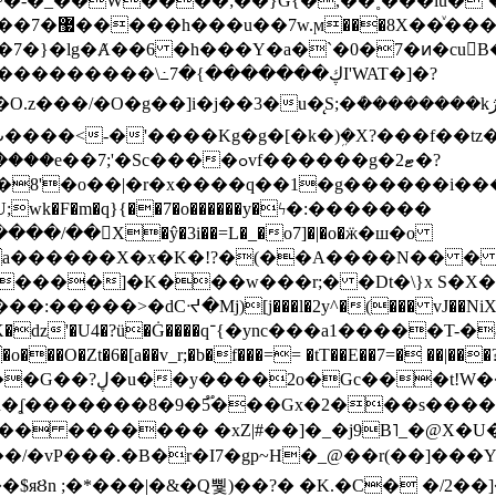
~�-�_��W����;��}G{�,��˳���lu�
�7�}�lg�Ⱥ��6 �h���Y�a�`�0�7�ͷ�cu
����\߸7�{�������ڮI'WAT�]�?
���/��񛆻X�ŷ�3i��=L�_�o7]�|�o�ӝ�ш�o
a������X�x�K�!?�(��A����N�� � 
0��DE�����:�����>�dCᔵ�Mj)[j���l�2y^�(
��� vJ��NiX
��Z�9:?� ����?
�?h�ʆ �������8�9�5֟���Gx�2���
U�� ������� �xZ|#��]�_�j9B˥_�@X
r�I7�gp~H�_@��r(��]���Yb��ڃE����)b��`B� �y
)��$яȢn ;�*���|�&�Q뿿)��?� �K.�C� �/2��