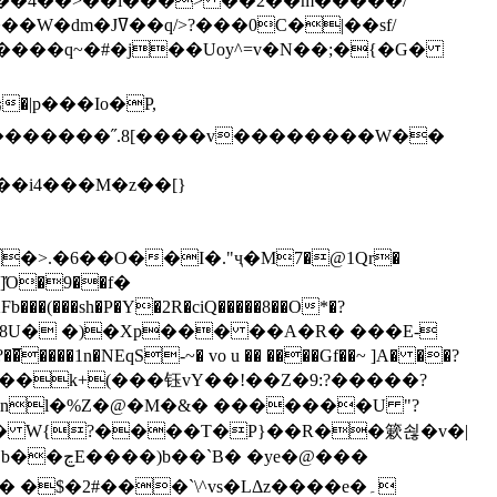
`��4��>��i���> ��2��m�����/
B����q~�#�j��Uoy^=v�N��;�{�G�
�>.�6��O��I�."ҷ�M7�@1Qr�
Fb���(���sh�P�Y�2R�ciQ�����8��O*�?
s����nl�%Z�@�M�&� �������U "?
�U� W{?����T�Ρ}��R��簌쇦�v�|
e�@���
]� �$�2#���`\^vs�LΔz����e�۔