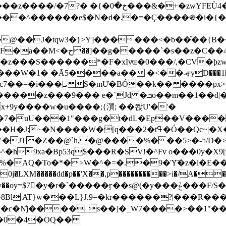
&�+�zwYFEÙ4�~�_�̾� ӽ�+�.x�|
�N�d�.�=�Ç����֍�i�{���fZV�nw�����ەys��2��`m��
�4�;�^�� 8�s�q���7?
���S������*�F�xIvͯɶ�0���/,�CV�ϸzw
����a�� �<��އӻyD���1�KS�w���!
��U�,����:Hpլ�U�K��_y4߼��O����_@c7��=�i���|ܝ S�mƯ�BÓ��k�� ����p
x
�m��1��d|��;�X�xxsrr�3��J�I�@3g�g��㝼
x+9y����w�u����;{㵋; ��쫝U'�'�
uU���1"���g�t�dL�Ep��V�����8u� ��
�}z�XEu�<ं�Q!�;yL+J��F �
���%� ��ר-�<5/D�>�d�����1!u8JP�@TE� �P�1��?
^�h9xa�Bp53q$���R�ЅV!�^Fv o���0y�
�0j�LXM�����dd�p��'X��,p����������>i�/A���
`�����ӻ��s@(�y���ݞ���F/S��_T��Õ�������w��h�'U��_��L!
L}J.9=�kr������?|���R����Wߙ���o�O���ӯ�����
�c�N̐j����_s��]�_W7����>��1"��
��0�4�OQ��