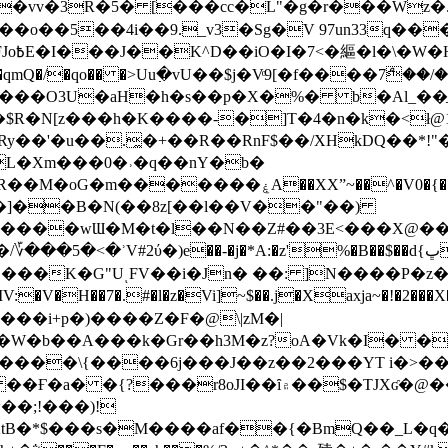
��o��5��4i��9._v3�Sg�V 97un33q��
���?
˞v��qmQ�/�qo�� �>Uu߲�vU��$j�Vͦ9[�f����7ް
���O3U�aH�h�s��p�X�%� b�Al_��ֲ�
]L�Xm���0�˒�q��nY�b�
�V0�{��N͉fMz}}��J�d������ �M���Q�"f-
�"�]��B�N(��8z[��l��V��"��)
�K�G"UͺFV��i�Jn� ��: ]N����P�z
�V�H��7�.#�l�z�Vi]
~$��.j�Xaxja~�!�2���
���i+p�)����Z�F�@\|zM�|
Y�W�b��A���k�Gr��h3M�z?oA�Vk�I� �
5����\{����6j���J��z��2���YT i�>
۾��$�TJXʛ�@���5J�P���<=-���!�k�?-�W�?
�;!���)!
KtB�*$���s�M����af��{�BmQ��_L�q�