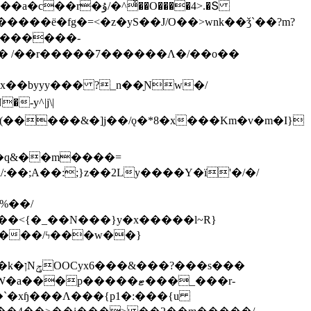
ͯ��O����4>.�Տ
�ё�fg�=<�z�yS��J/O��>wnk��ǯ`��?m?
�'������-
 /��r�����7������Λ�/��o��
]x��byyy��� ?_n��Ɲw�/
-y^|j\|
�����/ϟ���w��}
��`�xɧ���Λ���{p1�:���{u