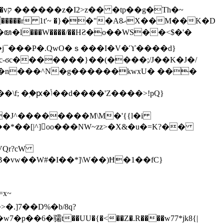
h�~
'~ �}��"�Aޙ8X��M��K�D
�n���^N�g������kwxU� ���
'Z����>!pQ}
VQr?cW
.]7��D%�b/8q?