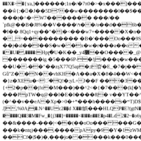
��X�>�{ϫa,]������;1n�/�7π0�>�x���]�����z����/�7?� �{�خ�0���
��ŵ{:��J��5D7��w��������l��$����^������e$
���ʈ�^�= W7������� ���/��
`pfk@��B�J8%��V����\ߤ��/o��d��6b�@��J�tqw3�}>Y]������<�b��̌��{B���~v_v��fT`��88���i⥀��>�����>�ޯ�'�����?
�I�� 8Qq1+qy��"�|�<���w󠒪7+�����X�n�F�a��M<�ح��]��g�����`�s��z�C�
�_=���������� �B�'���Oo���9S�z
��j�al��f��S�w� �x�w�r���a��o���W�1� �Ā5
�������ig �5���6P-�!jɪ���q�w�������z���9��� e�`Jd �ܒo�
��U�-��"��zȿX77Q5ap�;t昚�E_�7�j��
Gǖ"Z��N��vhKH�A��a�X�8�4��W<��7�
{+2�p��j!o�M���)��^2<�{�7���(k[�Y�JT�Z��@`h,�@�
���PpTW�q@��I�E�I����8|� v��YT��^
(�^��v��eA�Xp�>0�+*���h����s�ײT)D$%�AQ�To�*�>W�^�=�.�9�Ύ҇�z�l�E�����F�U��#�X�#�dM���$��;�)0�g�OH�����w�����ҋ��
Ԓ,%0Aj|�.N^��Uc2��̝d X��f娯���HLQP�E?(gtN
����Q��3�M�Fw_�{j3��]=�����<�l��n��E�p4�Ld2�2~�o6y��oy=$7�y�r�
��&����-���|<��(��oOɒ��� ���G�8Bl AT}w���
���k�ntq)���,����pApy�9�Y�1zWM
��Cf�|$�)�,���jɢ� ����k���0�