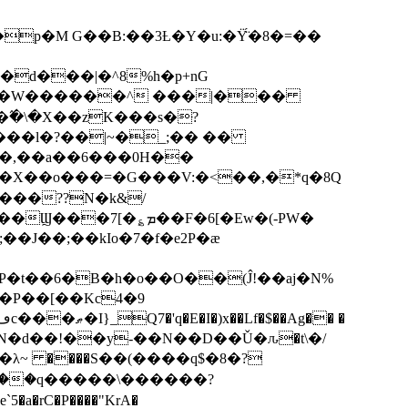
p�M G��B:��3Ƚ�Y�u:�Ÿ̈́�8�=��
R�d���|�^8%h�p+nG
�W������^ ���|���
�\�X��zK���s�ּ?
���l�?��|~�_;�� ��
k�X��o���=�G���V:�<��,�*q�8Q
���??N�k&/
��F�6[�Ew�(-PW�
�J��;��kIo�7�f�e2P�ӕ
��P��[��Kc4�9
��N�d��!��y-��N��D��Ǔ�ԉ�t\�/
�λ~ ����S��(����q$�8�?
��q�����\������?