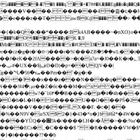
���-�7�8 ���q` ��+�7##�K�|��Eg��o�q��Q�˩mw���XN�N�یb/�N
p�e����V����,������4�즒�i;��
�T�  awՑK@���t ٚ��> ��[v�[�6I�ŅR��ݍ
�;���{�k�Q�;��*����:B k4AB����~�nXO}o���
���%�O/���0��y�K �,9
z���OX�(�:��/� c�#OD�� �I,�V��8��
b�r��cz�g�t�'�0~)���r�%'���ZBۡ�5��wL� �
��2fA����>�(�a7a=�J0��K�t�؂5q�T�5�;UC6
��|
�Pm��`�g�:�
>�<�+�˥\��x���z���N����q� ��
���[�DV�o�|
�����w?�`16۴��B���-d� թ�4�4b��-�
�2�Ú�b�L�H� t6����2U��O���PŚ�2
4����V��jf�[/�Ĕ,X��F. �c�ǰ ��
�%��N9V�a/
SX$2�}�43�*o�}bi#Ӹ*�4W
c8A����ECs�_�C����$ "�R�����VW�$
}�i�����??��b