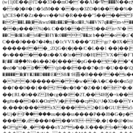
(w{1j0E��@i'��33��mO�`��AJ�ʸߜ���N��e;�vv�3R�5� [���cc�L"�g�r���Wz�.m#��Q�Bv���+��2K�tN������^�}y������Q�ۅUbB,���j�зb*��Q"�zӦc��Y�, B]!hI�KZ�T�5/
�ri�]�#�{\�5dM��ʿ��sy�3ZO�6����%�
냢CES�Ԟ�Zz��wv��%F�R����"5����i FJo߿E�I���J��K^D��iO�I�7<�䌔�l�\�W�H���IK�|ςR3~t@ j����g�E�
�t5��L��(�&wu9��z��2��od�R,%��VN7q�i�m
��ρ���%)�k C��$��(l3��4n+N'� 
��C�d�3o�s6��HY�c0��7��ܭt b���o�;i`�$R�N[z���h�K����-�]T�4�n�k�<ł@1�u���_�x�u�
C���J���ܮ�4�7{�1cVVX���"Z[I^gc? �0X�Ry��'�u��.̼�+��R��RnF$��/XHkDQ��*!"�����
�����#��_:ZQG�(�
j��/C�L��1 ��]��
�v������z��X�!n�Fd�H[l VX��F`R��M�oG�m�������ۼA��XXˮ~��^
�(\��`4�ۣ��Nƾ�k��2�[����pG���(�)
�ed�"td�٥��^(pb��l���7�c8=�U���\Q����wƜ�M�t�l��N��Z#��3E<���X@��|���8��2f�(� u��� �K�Zе?��TӊjLEn��m
�|�����(�Y�2��D���\E�S8/� וH䨺�B���9��u��/؆���5�<�ʾV#2ύ�)e��-�j�*A:�z'%�B��$��d{ڀ ��s!������g�fX��1�Z�[eC�m� �-
�%�J������ �w��A�C��t�n5@��
��l'��0��{��l2?�e�9�"�Z��1�b*�;�ІV:
��(:RL�b��Z[8̦�cg��0�2T,��4HϏ�+k��
�g#n��3�K�OnV)�j��cpK(^J�Xh��
�,���(���9xX���x2�Eù�GU3a
�Uj�\Fؒ�����ou�t��ss����P��J8�G�p� ��Ғ�a� �{?���r8oJI��ȋ
����,d���#�|��WR~�,�{��@�bw�
�Og�_�f���oY2ԁ*a��,K
���(io��x