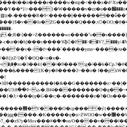
���e����w�mp�<���x�d^Xϧ����a�c��r�ۇ/�^
��*}\>���}�W�����v�zz�u��֌���o����
��콿|z�-�����R�9<�����[������ї��ٗa�
��}$�v��Io�ZG�����Q���,v�OO;�8��
��q.�;R�\]��>Z������wɛ����ˇo��s����
�i�h]���c����'#ֆ�F��>��V?_���y/˗�N�
8{|zZ^[�Ý�OQ�>z�x�-
�Y�ï'�/�/
�!
x�����l~R}
�����}�J;+���(q�G��c;�-�������z�?�On�
�K�����q�u>ZWOO�w��߼��W�a���p�����ޓ���_���r-
7_��zS?y�Moϫ���#�ۗ�/�on/O����v���l