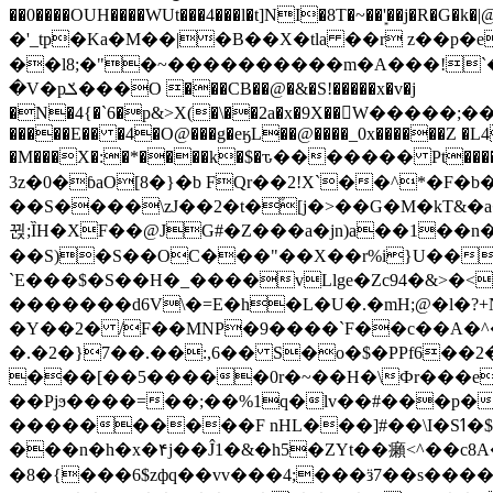
��0����OUH����WUt���4���l�t]NI�8T�~��'͙��j�R�G�k�|@a���
�'_tp�Ka�M��|�B��X�tla ��r z��
��l8;�"�~����������m�A���!`��e���z�
�V�pݎ���O ���CB��@�&�S!�����x�v�j
�N�4{�`6�p&>X(�\��2a�x�9X��򢧰W����
�����E�� �4�O@���g�eӄL��@����_0x������Z �
L4
�M���X�:�*����k�$�ԏ������� Pt����M
3z�0�ɓaO[8�}�b FQr��2!X`��^*�F�
��S����\zJ��2�t�۫[j�>��G�M�kT&�a��J�eK
뀑;ȈH�XF��@JG#�Z���a�jn)a��1��n��ݕ-#�UX��$jفD�D)�p=��ŲQ|V
��S)�S��OC���"��X��r%i}U��g��ᖓ�56�vܚ�
`E���$�S��H�_����vLlge�Zc94�&
�������d6V\�=E�h�L�U�.�mH;@�l�?+N���!#ڊ:�4o��Z�6c���M�m se ���a3
�Y��2� /F��MNP�9����`F��c��A�^�
�.�2�}7��.��:,6�� S�o�$�PPf6�
���[��5�����0r�~��H�\Фr���e�
��Pjϧ����=��;��%1q�lv��#���p�
����������F nHL���]#��\I�Sߗ�$����YǕQ��԰5k�/����LH�\�Ȃ�>��:%u'��3(Y���d�JΕ�gm?�'~V��
���n�h�x�۴j��Ĵ1�&�h5�ZYt��癩<^�� 
�8�{���6$zфq��vv���4;���ӟ7��s�����