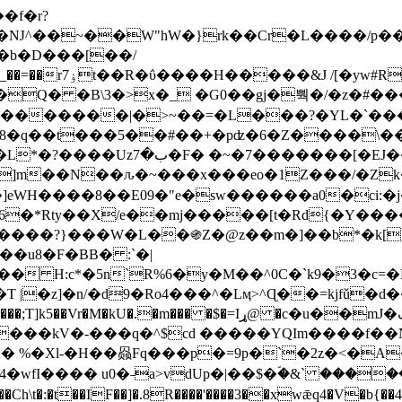
Ǌ^��~��W"hW�}rk��Cr�L����/p��
�ן�4�O�@�F�7i�&�6�īw�:o���X(�������~�~�y���_��=��rۏ7t��R�ΰ����H����
�&J /[�yw#
Q� �B\3�>x�_ �G0��gj�뿩�/�z�#�
�
�������|�>~��=�L���?�YL�`���߬
�w8�q��t���5��#��+�pʣ�6�Z����\�
j]m��N��ԉ�~���x���eo�1Z���/�Z
eWH����8��E09�"e�sw������a0�ci:�j
�X/e��mj�����[t�Rd{�Y�����Ϣ���7[�؏ܡ
���?}���W�L��֍Z�@z��m�]��b*�k[;�
|�z]�n/�d9�Ro4���^�Lӎ>^Ɋ��=kjfǔ�d
�P�����kV�-���q�^$cd �����YQIm����f
:� %�Xl-�H��赑Fq���p�=9p�`�2z�<�A
�wfI���� u0�˗a>vdUp�|��$�ؐ�&` ����