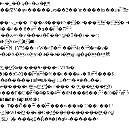
��bx��փ 5z~�>�y4N/
��X=>�V���a��ً�>@���a�!�^}
>�N|,{Y"S��+>W�^F���4a��=�y�
�٩z���< VT%�
��3���H�J:~�N����W�[q���2�tߟ�Ó��Qc~|�X�|��;Ϲ-X|��n�%��e���#:-�
'Rr|���$+
X9[w�����Cw�oέ���r�;�� ��!)
�����>��pt�Ǜ�dP}
���?상
/$L� ���qE�Ŕ�#�J�;(������/