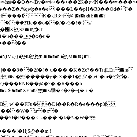
���Z�.%qwɮ�#�e ,���L��pH�R0��Od�"�
��/� � :��3Ҵc��o��/�>3�!�`s/
΍X' S2���ET
�Q���RNB��@�?�ɨ�R���h
X��U$0����XEm�a��z\黝�<�z�~[� r¨�
B w`��FFu��Dl��R�R�e���p8[
�����W�u�e�
���!�HjS@��m !