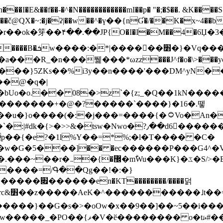
N������������mI��p� "�;�$��. &K����S�vק ������z�I2>z�� �tp��g�T
~:�j�ʡ|��w��^�ү��{nƓ�/��K�x~4��b�����r 1t
���}5ZKѕ��%i3y��n����'���DM^yN�
��@�q�|
08�>z`�{z;_�Q��1kN������\f; �ۭ�ԗ�ݳ��d����
���������+�@�?�����`����}�16�.뗗
p��{�e?�1l%Y��=*%;�l�T���� �C�
�7�w�G�5���]�� �ec������P���G4^�
�W#�I��*]\W��)Ħ�1��fC}
����=/Գ��Qg��!�:�}
��}��G�s�>�oOw�x��9��]��~5��i���>�
�骦t��UU�{�<��Z�.R����w77*jk8{|