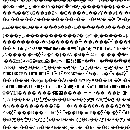
�y�h�f�7�������!���̯�>� ?�����
�Z�ޝ��V�}Y�I�ծ�O�����S��]z��w��7�޷�����h���u��7w.ϻ���8X��ͮ�����W�dm�Jߜ��q/>?���0C�|��sf/
��ɽ%��YxG��q�Z<_�C����1��yY��wh� �
�;o�����Z��������v��_~�7�:�`�j�����
ﶻ��ō�I0�����o�b�{L������3����2�O.z���/�O�g��]i�j��3�u�̨S;�ܳ��������kژ�|p���Io�P,
{���y�����������7�c@* �;�����w|ٻ����<-�'����Kg�g�[�k�)ܹ�X?���f��tz�������˝.8[����v��������W��
��������ܙ�<$��������s��� ���ۣ����e��7;'�Sc����ߋvf������g�2ޓ�?
��l��dg~�x������G��6�{`�g���ݝ��+��U'Yh7�^�8'�o��|�r�x����q��1�g������i����i4���M�z��[}
ޕN����t�~�>�G�{�Wރ�sl̞�@x_:�ˏ��՛��zU;wk�F�m�q}{��7�o������y�ϟ�:�������
`��Zxz3ʷG�=muu�x�vw4���s���Ի�� .�������
ъYE�T�2��;e���(��" ;�\�Cʔ��=
ZI���6�7FZo��"� �D��J2X3�ߑ�3o�|aak�q�@����]�K���w���r;� �Dt�\}x S�X�]Ό�9��f�
��S���b�zPju[lp���ߡG��%Py
C�T��2��ɫ�ߜU����2�L�����m" � ��%����?����K�ǳ'�U4�?ü�Ġ����q־{�ync���a1�����T-�8U� �)�Xp��� ��A�R� ���E-
۩�YL]����;���׿�޽������+��k��o���O�Zt�6�[a��v_r;�b�f���== �tT��E��7=� ��|���?��̅����1n�NEqS-~� vo u �� ����Gf��~ ]A� ��?
�}A��R�ɮT˼��r��kF�+�LW8�� ���G��?ڸ�u��y����2o�Gc���t!W���k+(���钰vY��!
�w�����\����7�|_~�>�� ��0 �-����2
Z<����B��%UhC ��lJ�mnF���;�
�n$�Op.��D��m�G��:{�A�q��/�vP���.�B�
��.�c���/"¼�/�Ats��5j�D�+�frsh��Q ���