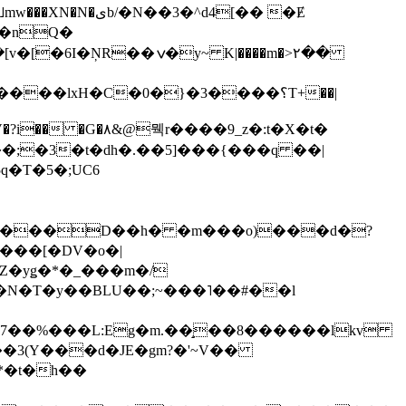
��3�^d4[�� �Ɇ
I�nQ�
�y~ K|����m�>٢��
��lxH�C�0�}�3����؟T+��|
�V�?i�� �G�۸&@뭭r����9_z�:t�X�t�
i��;�3�t�dh�.��5]���{���q ��|
�=���D��h� �m���o)���d�?
Z�yǥ�*�_���m�/
�N�T�y��BLU��;~���˥��#��l
��7��%���L:Eg�m.��̝��8������lkv
*�t�h��