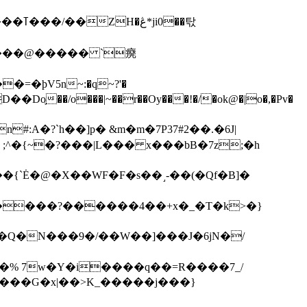
��탃
�/o���|~��r��Oy���!�/�ok@�|o�,�Pv�
#:A�?`h��]p� &m�m�7P
37#2��.�6J|
����?������4��+x�_�T�k>�}
���G�x|��>K_�����j���}