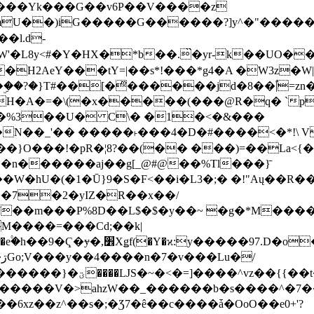
���Yk���G��v6P��V����z
�����G������?]y^�"�������ߠ���/��ZH�ڠ*ji0
�l.d-
H2AeY���tY=|��s*!���*g4�A �W3z�W|
�A�=�\(�x�����(���@R�q� `pD��Do֛�
�Y'�^�%3��U� C\� �1�<�&���
N��_'�� �����˫���4�D�#����<�*!\ Vn
��n������aj��g[_@#@��%Tl���}̄
7��m���P%8D��L$�$�y��~ �g�*M���
M����=���Cd;��k|
�Q�N���9�/��W��]���J�6jN�/
�i����q��=R����7_/
�����V�>ahzW��_������b�s����^�7�