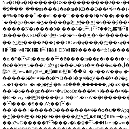
No�O�o�ɺ������GS����������2��z�����i��n�
�$���_���#s���1�ԍ�m�KΒ��O����{��Y
�5%�#���՞u��nU���T,��� ��f�W��p�
`���(yz�s�6�Ʒ�����go��j�ϟ�֜��ŷ���
�����N�s����9�j���^�u,}ݛ;?��7��?�������-
\�s����X|kD�᩺x�^]~h\�t�>~���>�^���
��t,����P��{��'OOw/�g���,���xg��-c�zt
����~\y�7�0���:���&�_DN#���ߢ�����^t!;{g������'��v�-\�f=���`�����ymn~����/ꧽ�(�����&�]j��/ǫ�*8�x���Km�v�m�I}
�o.�"�@t��xp���ӗ����m��p�/���t�~o'�
�c��u���7_xg{���Q�n4����&��ڷ�v�j�ۣ�xo�3��ƙ{��\�9���?:g�/��k�Cp.?�#�q&��m����=
髿:7ûfww�d�y)�%_�����>�t՞��Ӹ=�>��W��qq����ܞ����{K�y�8����2~��o� f��pxW�l/:��;A��:;}z��2Ly���
�����I���;�B��[�q�ʐV����?�g 
ٹ�T��%=�o�]�`�8mxݽ������˳���0�n̾X'��3ǘ9����������I�&��G�������z>��]�%��/
��^�o���ӽm��ܑ�wOooOn����������U3:ٹ>ߦ��8�.B#4���������O�g��~��<{�_��N���}y�
�6>�lvry|z�lN����{#uN�>^:�?zW��I��
����e�$��uV;��]�/
��[���ٵ�����Ͻ���������x�ս��Apq�����޻�V����O�cp����ٝy{����:�k�ןNݯOOCyx6���&���?���s���
���8v�d�]�9��6���;ϟ_�ξ���`��Sͼ~�sg��jgg�|���-
��o7wG�����Ͳ���v�k�۩�-��H>/~t�ww�