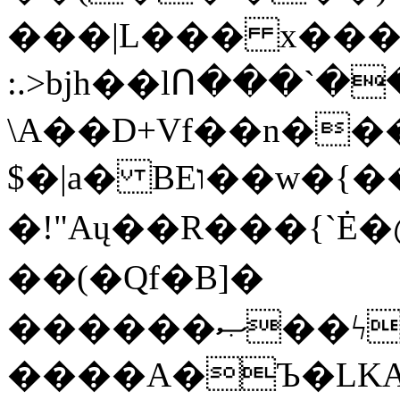
���|L��� x���b
:.>bjh��lՈ���`
\A��D+Vf��n��
$�|a� BEו��w�{���;���q�X��d%�������W� hU�(�1�Ū}9�S�F<��i�L3�;�
�!"Aų��R���{`
��(�Qf�B]�
������ޞ��ϟak��r��_39$�8�p���7�2�yIZ�R��x��/
����A�Ъ�LKA