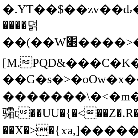
�.YT��$��zv��ԃ
����덝
��(��W׋����>��O>�d�%Y�@�@ڻ<�z{rc&׻��z�����AeK�^�����������˩t��=x~
[M.PQD&���C�K
��G�s�>�oOw�x�
�������\�<�m�PU�5�Ǉ*X�
骦t��UU�{�<��Z�.R�
��X�>�{ϫa,]�����