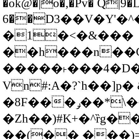
�ok@�|o�,�Pv� Q|9
6��D3��V�Y'�
�1�<�&���
��h���n��Cd
�����˫���4�D�
Vn#:A�?`h��]p�
�8F���ݛ��*\��U��S
�Zh��)#K+�^ȑg�
��(�� ���)=�