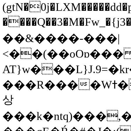
(gtN�0j�LXM�����dd
����Q��3�M�Fw_�{j3��]=����
��&����-���|
<��(��oOɒ���
AT}w���L}J.9=�
���R����Wߙ���o�O���ӯ��������?
상
���k�ntq)���,