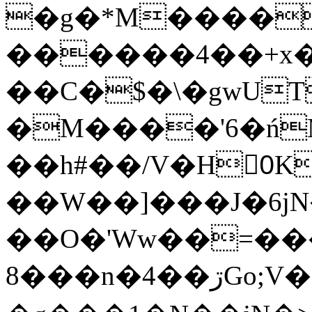
�g�*M����
������4��+x�
��C�$�\�gwUT
�M����'6�ń
��h#��/V�H0ٍK�7'�1�L�A�2
��W��]���J�6jN
��O�'Ww��=���
�8��n�4��ڗGo;V���y��4����n�7�v���Lu�/