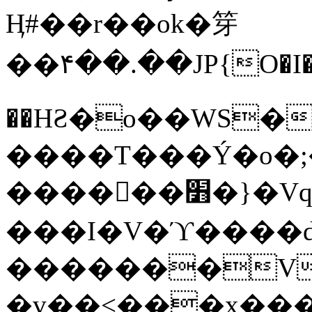
Ӊ#��r��ok�笌
��۴��.��JP{O�I
��ΗƧ�o��WS�
����T���Ý�o�;����������
������׻�}�Vq���j¯���P�.QwO�ｓ
���I�V�ϓ����d
�������V
�v��<���x���ۻ��a���R_�n���