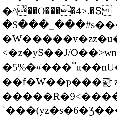
�^ͯ��O����4>.�Տ
�$���_���#s��
�W�����v�zz�u�
<�z�yS��J/O��>wn
�5%�#���՞u��nU
��f�W��p���콿|z
�����R�9<����
`���(yz�s�6�Ʒ�