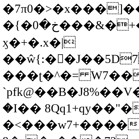
�7π0�>�x���]
�{�خ�0���&�+�zwYFEÙ4�~�_�̾�
ӽ�+�.x�|
��ŵ{:��J��5D7��
���ʈ�^�= W7��
`pfk@��B�J8%��V����\ߤ��/o��d��6b�@��J�tqw3�}>Y]������<�b��̌��{B���~v_v��fT`��88��
�I�� 8Qq1+qy��"�
�<���w󠒪7+�����X�n�F�a��M