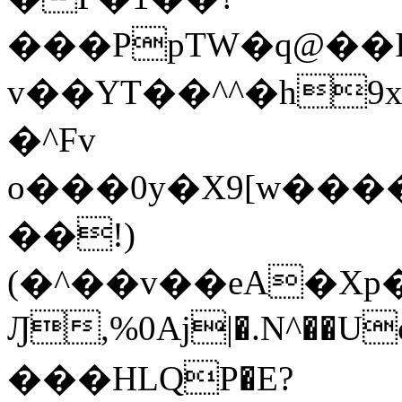
���PpTW�q@��
v��YT��^^�h9x
�^Fv
o���0y�X9[w��
��!)
(�^��v��eA�Xp�>0�+*���h����s�ײT)D$%�AQ�To�*�>W�^�=�.
Ԓ,%0Aj|�.N^��Uc
���HLQP�E?