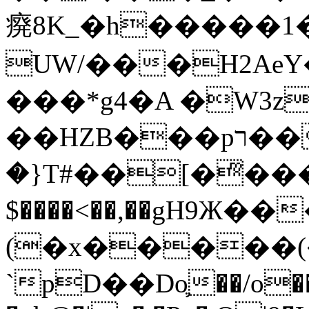
㾱8K_�h�����1
UW/���H2AeY�
���*g4�A �W3z
��HZB���pר��b�wO�N��{@H�m�F{���ۣ��?
�}T#��[�ͫ���
$����<��,��gH9Ж
(�x�����
`pD��Do֛��/o��