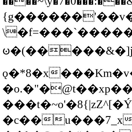
����~\y�7�0���:���&�_DN#�
{g������'��v�
\�f=���`�����
ꧽ�(�����&�]j
ǫ�*8�x���Km�v
�o.�"�@t��xp�
���t�~o'�8{|zZ^[�
�c��u���7_xg{���Q�n4���