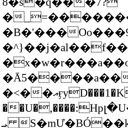
8�s�q���7?
�_=�����
�B�'���Oo���9
�^}��j�al��f
�x�w�r���a�
�Ā5����a��
�<��އӻyD���1�KS�w���!
��U�,����:Hpլ�U�K��_y4߼��O���
ܝ S�mƯ�BÓ�