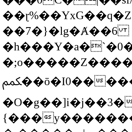
��ɽ%��YxG��q�
��7�}�lg�Ⱥ��6
�h���Y�a�`�0�
�;o�����Z������
ﶻ��ō�I0�����o�b�{L������3����2�O.z���/
�O�g��]i�j��3�u�̨S;�ܳ
{���y������