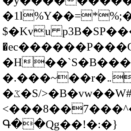
�y�����������
�1l%Y��=*%
$�Kvu p3B�SP�
�ec������P���G
�H��`S�B��
�.���~��r�޼�}�܅�mؕWu���K}
�ػ�S/>�B�vw��W#�I��*]\W��)Ħ�1��fC}
<���8��7���
Գ��Qg��!�:�}