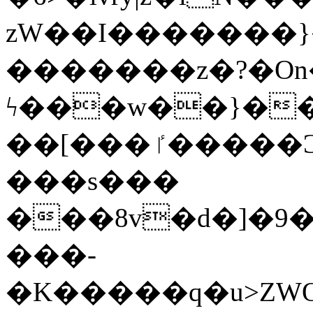
zW��I�������}�
�������z�?�O
ϟ���w��}��
��[���ٵ�����Ͻ���������x�ս��Apq�����޻�V����O�cp����ٝy{����:�k�ןNݯOOCyx6���&���?
���s���
���8v�d�]�9��6
���-
�K�����q�u>ZWOO�w��߼��W�a���p��