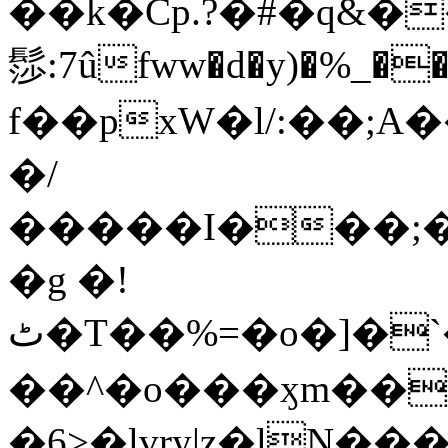
��k�Cp.?�#�q&�
髿:7ûfww�d�y)�%_�����>
f��pxW�l/:��;A
�/
�����I���;�
�g �!
ٹ�T��%=�o�]�`�8mxݽ������˳���0�n̾X'��3ǘ9����������I�&��G�������z>��]�%��/
��^�o���ӽm��ܑ�wOooOn���������
�6>�lvry|z�lN���