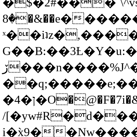
�$�2#���`\^vs
�8�&��e�������:�\���{��9�����g��f�r?
ˣ��iʇz�,���
G��B:��3Ƚ�Y�u:�
ڒ���n����%J^�}
��q;�����e;��
/[�yw#R�d���
i�x̀9��Nw����