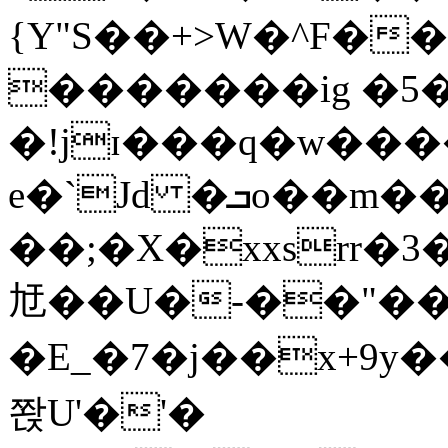
{Y"S��+>W�^F�
�������ig �5
�!jɪ���q�w��
e�`Jd �ܒo��m��1��d|
��;�X�xxsrr�
㝼��U�-��"��zȿ
�E_�7�j��x+9y�
쫝U'�'�