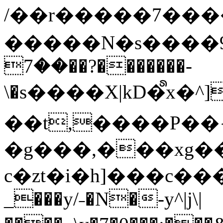
/��r�����7��
�����N�s����9�j
��7��?�������-
\�s����X|kD�᩺x
��t,����P��{
�g���,���xg�
c�zt�i�h]���c���
_���y/˗�N�-y^|j\|