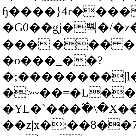
ɧ����}4r����
�G0��gj�뿩�/�z
���|��� �
�o���_��?
�;��������|
�>~��=�L��
�YL�`���߬�\�X�
��z|x�:��8�