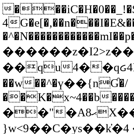
���iC�H�0��_!
4G�e[�,��n���I�E&��
�^�N������������mI��p�
������z�I2>z��
��qu4��qᏽ4H&A
��w��^�ү��{nƓ�/
��K�x~4��b�����
��"�Aޙ8X��M��K�D
}w<9��C�ys��k҆�޼� :���4�� 4�E0���oӮ�