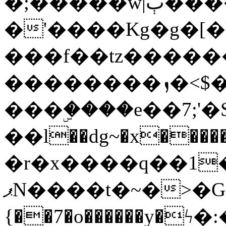
�;�����w|ٻ����<-
�'����Kg�g�[�k
���f��tz�����
��������ܙ�<$��������s���
���ۣ����e��7;'�Sc����ߋv
��l��dg~�x������G��6�{`�g���ݝ
�r�x����q��1
ޕN����t�~�>�G�{�Wރ�sl̞�@x_:�ˏ��՛��zU;wk�F�m�q}
{��7�o������y�