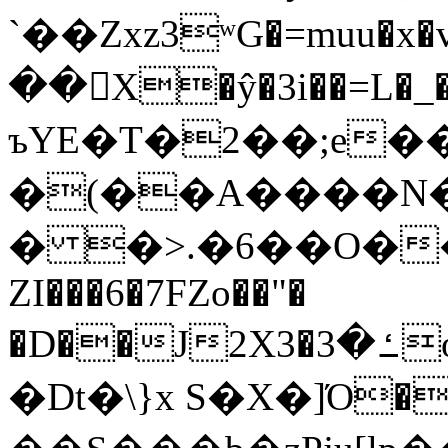
`��Zxz3ʷG�=muu�
��񛆻X�ŷ�3i��=L�
ъYE�T�2��;e�
�(��A����
� �>.�6��O��
ZI���6�7FZo��"�
�D��J2X3�ߑ�3o�|aak�q�@����]�K���w���r;�
�Dt�\}x S�X�]Ό�