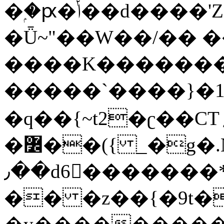
�ۭ�ԗ�ݳ��d����'Z����>!pQ}
�Ǖ~"��W��/�� ��
����K�������
�����`����}�1
�q��{~t2�ʗ��CT؍���������{�~}ur����u�}o����(�:�j���=����{�۝Vo�An��J^��������M\M�'{{l�i
�߼��({ _�g�.Nfӻg����f7z91o^��̤^�>��2�`�:|#dk�{>�>>&�tsw�Nwo�?
٫��d6򆧇�������*��[|^]oo���NW~zz>�X&�u�=K?
�� �z��{�9t�