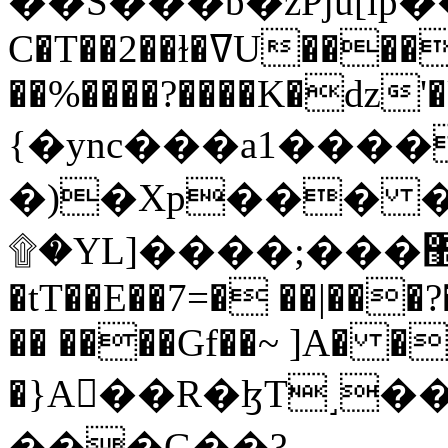
C�T��2��ɫ�ߜU����2�L�����m" �
��%����?����K�ǳ'�
{�ync���a1����
�)�Xp��� �
۩�YL]����;���׿�޽������+��k��o���O�Zt�6�[a��v_r;�b�f���==
�tT��E��7=� ��|���?
�� ����Gf��~ ]A� �
�}A��R�ɮT˼�
���G��?