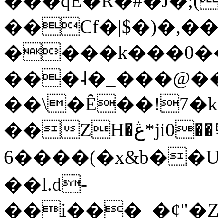
���qE�Ŕ�#�J�;(
��Cf�|$�)�,�
����k���0�
���˨�_���@��
��\�Ȇ��!7�k
��ZH�ڠ*ji0��탃
6����(�x&b��
��l.d-
��i���_�ȼ"�Z�����׋����\�\�w3�|W'�L8y<#�Y�HX�*b��.̏