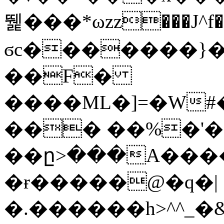
뛡���*ωzz���J^f�o
ϭc�������}��
�
�F�
����ML�]=�W#
��� ��%�'�
��ը>���A����
�ɍ�����@�q�|
�.������h>^^_�