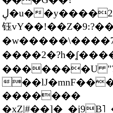
ڸ�u��y����2o�Gc���t!W���k+(���
钰vY��!��Z�9:?� �
�w�����\����7�
����2�?h�ʆ 
�������U "?
��lJ�mnF��
�������
�xZ|#��]�_�j9B