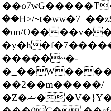
��o7wG�����Ͳ
��H>/~t�ww�7_��z
�on/O����v�
�y�h�f�7����
�����~�-
�_��W����;
��2��m�����/
�Z�ޝ��V�}Y�I�ծ�O�����S��]z��w��7�޷�����h���u��7w.ϻ���8X��ͮ�����W�dm�Jߜ��q/>?
���0C�|��sf