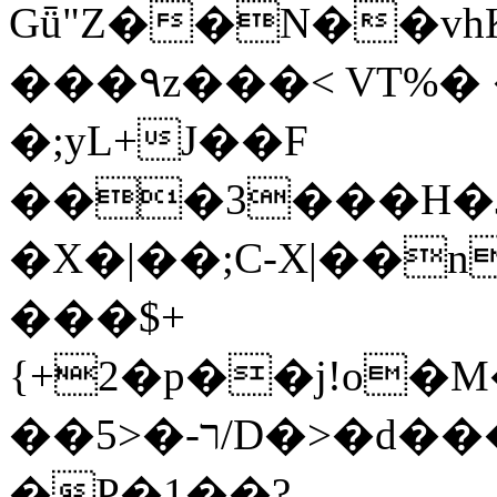
Gǖ"Z��N��v
���٩z���< VT%� �}z�XEu�<ं�Q!
�;yL+J��F
���3���H�J:~�
�X�|��;Ϲ-X|��n
���$+
{+2�p��j!o�
��ר-�<5/D�>�d�����1!u8JP�@TE�
�P�1��?