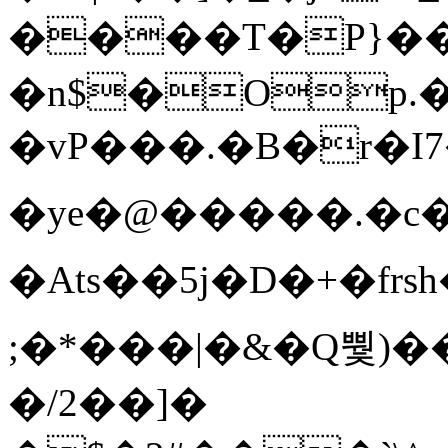
����T�Ρ}�
�n$�Op.
�vP���.�B�r�I7�gp~H
�ye�@��� ��.�c
�Ats��5j�D�+�fr
;�*���|�&�Q뿿)�
�/2��]�