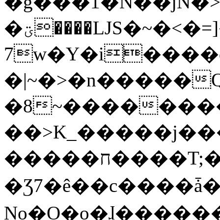
�g���1�N��jN�
�ؾ����ǇS�~�<�=]����^vz��{{��t�%
7w�Y�i����
�|~�>�n�����
�8~��������
��>K_�����j��
�����ח����T;�uU�w��oovW�N�\�v�̓��N��6xz��z^��s�;
�Ʒ7�ê��c����ǡ�Oo
No�O�o�ɺ����