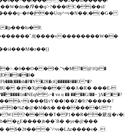
`��4��>��i���> ��2��m�����/
B����q~�#�j��Uoy^=v�N��;�{�G�
�>.�6��O��I�."ҷ�M7�@1Qr�
Fb���(���sh�P�Y�2R�ciQ�����8��O*�?
s����nl�%Z�@�M�&� �������U "?
�U� W{?����T�Ρ}��R��簌쇦�v�|
e�@���
]� �$�2#���`\^vs�LΔz����e�۔