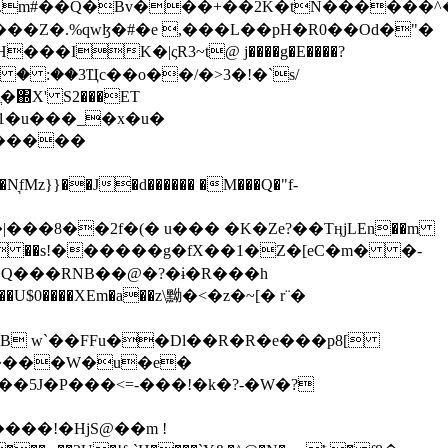
���Z�.%qwɮ�#�e ,���L��pH�R0��Od�"�
��/� � :��3Ҵc��o��/�>3�!�`s/
΍X' S2���ET
�Q���RNB��@�?�ɨ�R���h
X��U$0����XEm�a��z\黝�<�z�~[� r¨�
B w`��FFu��Dl��R�R�e���p8[
�����W�u�e�
���!�HjS@��m !