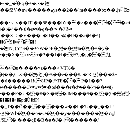
��bx��փ 5z~�>�y4N/
��X=>�V���a��ً�>@���a�!�^}
>�N|,{Y"S��+>W�^F���4a��=�y�
�٩z���< VT%�
��3���H�J:~�N����W�[q���2�tߟ�Ó��Qc~|�X�|��;Ϲ-X|��n�%��e���#:-�
'Rr|���$+
X9[w�����Cw�oέ���r�;�� ��!)
�����>��pt�Ǜ�dP}
���?상
/$L� ���qE�Ŕ�#�J�;(������/