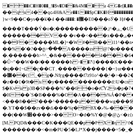
���iC�H�0��_!�$v�D��&4M��a 4G�e[�,��n���I�E&��f��-�^�
��qu4��qᏽ4H&Ae��1��$pC�K�H����������č@QX�
}w<9��C�ys��k҆�޼� :���4�� 4�E0���oӮ� Ӊ#��r��ok�笌��۴��.��JP{O�I�I�M��4�6Џ�3�ꦩ�l���W����/��ΗƧ�o��WS��<$�'�
����T���Ý�o�;����������,|^�ۻ_�U����B�ܭw����:�*|������׻�}�Vq���j¯���P�.QwO�ｓ���I�V�ϓ����d}
�������V�� �v��<���x���ۻ��a���R_�n���뛡���*ωzz���J^f�o�\>���yc-ϭc�������}��(����;/J��K�J�/
�
�F� ����ML�]=�W#�B��i11^��n
��%�'�?��ը>���A����zs@?�ɍ���
�.������h>^^_�&������4��1�6�bUo�o.�� 
�Ǖ~"��W��/�� ����Һ >��?ֿ\}����K�
�q��{~t2�ʗ��CT؍���������{�~}ur����u�}o����(�:�j���=����{�۝Vo�An��J^��������M\M�'{{l�i
�߼��({ _�g�.Nfӻg����f7z91o^��̤^�>��2�`�:|#dk�{>�>>&�tsw�Nwo�?٫��d6򆧇�������*��[|^]oo���NW~zz>�X&�u�=K?��
�z��{�9t�x/�y�����������d:\U�cn
$�Kvu p3B�SP���%"��6�o�rC͆Y2n�p
�H��`S�B���%�O�A���s%Á�P� �.���~��r�޼�}�܅�mؕWu���K}�ػ�S/>�B�vw�
<���8��7���^�����ǫ����wg���$
�.YT��$��zv��ԃ���%ɼ�B
8X�ހ%ޅ��������׏������en�KT��������/����덝
��(��W׋����>��O>�d�%Y�@�@ڻ<�z{rc&׻��z�����AeK�^�����������˩t��=x~
[M.PQD&���C�K���QE��p�ԻX�η^f���
�������\�<�m�PU�5�Ǉ*X��j����=5�_�w�����_�PO��{ޥ�V�ӗ�������� o�t⭟#��w7�p��6