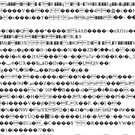
���-�7�8 ���q` ��+�7##�K�|��Eg��o�q��Q�˩mw���XN�N�یb/�N
p�e����V����,������4�즒�i;��
�T�  awՑK@���t ٚ��> ��[v�[�6I�ŅR��ݍ
�;���{�k�Q�;��*����:B k4AB����~�nXO}o���
���%�O/���0��y�K �,9
z���OX�(�:��/� c�#OD�� �I,�V��8��
b�r��cz�g�t�'�0~)���r�%'���ZBۡ�5��wL� �
��2fA����>�(�a7a=�J0��K�t�؂5q�T�5�;UC6
��|
�Pm��`�g�:�
>�<�+�˥\��x���z���N����q� ��
���[�DV�o�|
�����w?�`16۴��B���-d� թ�4�4b��-�
�2�Ú�b�L�H� t6����2U��O���PŚ�2
4����V��jf�[/�Ĕ,X��F. �c�ǰ ��
�%��N9V�a/
SX$2�}�43�*o�}bi#Ӹ*�4W
c8A����ECs�_�C����$ "�R�����VW�$
}�i�����??��b