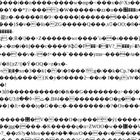
���e����w�mp�<���x�d^Xϧ����a�c��r�ۇ/�^
��*}\>���}�W�����v�zz�u��֌���o����
��콿|z�-�����R�9<�����[������ї��ٗa�
��}$�v��Io�ZG�����Q���,v�OO;�8��
��q.�;R�\]��>Z������wɛ����ˇo��s����
�i�h]���c����'#ֆ�F��>��V?_���y/˗�N�
8{|zZ^[�Ý�OQ�>z�x�-
�Y�ï'�/�/
�!
x�����l~R}
�����}�J;+���(q�G��c;�-�������z�?�On�
�K�����q�u>ZWOO�w��߼��W�a���p�����ޓ���_���r-
7_��zS?y�Moϫ���#�ۗ�/�on/O����v���l