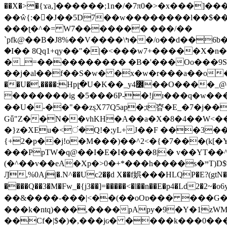
��X�>�{ϫa,]������;1n�/�7π0�>�x���]�����z����/�7?� �{�خ�0���
��ŵ{:��J��5D7��w��������l��$����^������e$
���ʈ�^�= W7������� ���/��
`pfk@��B�J8%��V����\ߤ��/o��d��6b�@��J�tqw3�}>Y]������<�b��̌��{B���~v_v��fT`��88���i⥀��>�����>�ޯ�'�����?
�I�� 8Qq1+qy��"�|�<���w󠒪7+�����X�n�F�a��M<�ح��]��g�����`�s��z�C�
�_=���������� �B�'���Oo���9S�z
��j�al��f��S�w� �x�w�r���a��o���W�1� �Ā5
�������ig �5���6P-�!jɪ���q�w�������z���9��� e�`Jd �ܒo�
��U�-��"��zȿX77Q5ap�;t昚�E_�7�j��
Gǖ"Z��N��vhKH�A��a�X�8�4��W<��7�
{+2�p��j!o�M���)��^2<�{�7���(k[�Y�JT�Z��@`h,�@�
���PpTW�q@��I�E�I����8|� v��YT��^
(�^��v��eA�Xp�>0�+*���h����s�ײT)D$%�AQ�To�*�>W�^�=�.�9�Ύ҇�z�l�E�����F�U��#�X�#�dM���$��;�)0�g�OH�����w�����ҋ��
Ԓ,%0Aj|�.N^��Uc2��̝d X��f娯���HLQP�E?(gtN
����Q��3�M�Fw_�{j3��]=�����<�l��n��E�p4�Ld2�2~�o6y��oy=$7�y�r�
��&����-���|<��(��oOɒ��� ���G�8Bl AT}w���
���k�ntq)���,����pApy�9�Y�1zWM
��Cf�|$�)�,���jɢ� ����k���0�