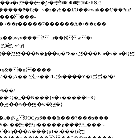
ͯ��O����4>.�Տ
�ё�fg�=<�z�yS��J/O��>wnk��ǯ`��?m?
�'������-
 /��r�����7������Λ�/��o��
]x��byyy��� ?_n��Ɲw�/
-y^|j\|
�����/ϟ���w��}
��`�xɧ���Λ���{p1�:���{u