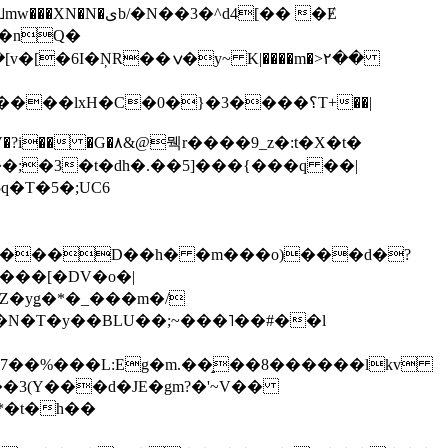
��3�^d4[�� �Ɇ
I�nQ�
�y~ K|����m�>٢��
��lxH�C�0�}�3����؟T+��|
�V�?i�� �G�۸&@뭭r����9_z�:t�X�t�
i��;�3�t�dh�.��5]���{���q ��|
�=���D��h� �m���o)���d�?
Z�yǥ�*�_���m�/
�N�T�y��BLU��;~���˥��#��l
��7��%���L:Eg�m.��̝��8������lkv
*�t�h��