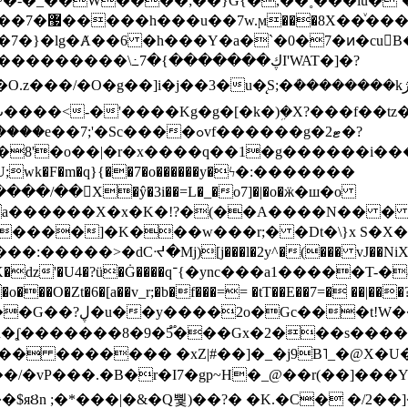
~�-�_��W����;��}G{�,��˳���lu�
�7�}�lg�Ⱥ��6 �h���Y�a�`�0�7�ͷ�cu
����\߸7�{�������ڮI'WAT�]�?
���/��񛆻X�ŷ�3i��=L�_�o7]�|�o�ӝ�ш�o
a������X�x�K�!?�(��A����N�� � 
0��DE�����:�����>�dCᔵ�Mj)[j���l�2y^�(
��� vJ��NiX
��Z�9:?� ����?
�?h�ʆ �������8�9�5֟���Gx�2���
U�� ������� �xZ|#��]�_�j9B˥_�@X
r�I7�gp~H�_@��r(��]���Yb��ڃE����)b��`B� �y
)��$яȢn ;�*���|�&�Q뿿)��?� �K.�C� �/2��