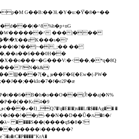
p�M G��B:��3Ƚ�Y�u:�Ÿ̈́�8�=��
R�d���|�^8%h�p+nG
�W������^ ���|���
�\�X��zK���s�ּ?
���l�?��|~�_;�� ��
k�X��o���=�G���V:�<��,�*q�8Q
���??N�k&/
��F�6[�Ew�(-PW�
�J��;��kIo�7�f�e2P�ӕ
��P��[��Kc4�9
��N�d��!��y-��N��D��Ǔ�ԉ�t\�/
�λ~ ����S��(����q$�8�?
��q�����\������?