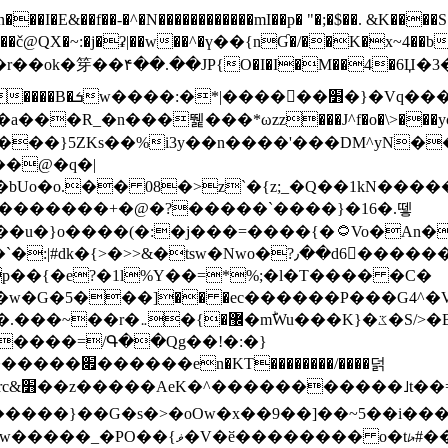
N������������mI��p� "�;�$��. &K����S�vק ������z�I2>z�� �tp��g�T
~:�j�ʡ|��w��^�ү��{nƓ�/��K�x~4��b�����r 1t
���}5ZKѕ��%i3y��n����'���DM^yN�
��@�q�|
08�>z`�{z;_�Q��1kN������\f; �ۭ�ԗ�ݳ��d����
���������+�@�?�����`����}�16�.뗗
p��{�e?�1l%Y��=*%;�l�T���� �C�
�7�w�G�5���]�� �ec������P���G4^�
�W#�I��*]\W��)Ħ�1��fC}
����=/Գ��Qg��!�:�}
��}��G�s�>�oOw�x��9��]��~5��i���>�
�骦t��UU�{�<��Z�.R����w77*jk8{|