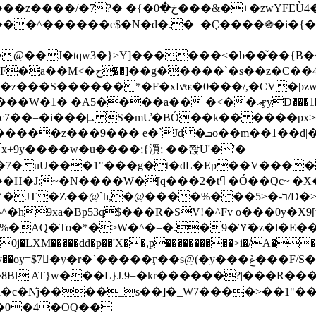
&�+�zwYFEÙ4�~�_�̾� ӽ�+�.x�|
�N�d�.�=�Ç����֍�i�{���fZV�nw�����ەys��2��`m��
�4�;�^�� 8�s�q���7?
���S������*�F�xIvͯɶ�0���/,�CV�ϸzw
����a�� �<��އӻyD���1�KS�w���!
��U�,����:Hpլ�U�K��_y4߼��O����_@c7��=�i���|ܝ S�mƯ�BÓ��k�� ����p
x
�m��1��d|��;�X�xxsrr�3��J�I�@3g�g��㝼
x+9y����w�u����;{㵋; ��쫝U'�'�
uU���1"���g�t�dL�Ep��V�����8u� ��
�}z�XEu�<ं�Q!�;yL+J��F �
���%� ��ר-�<5/D�>�d�����1!u8JP�@TE� �P�1��?
^�h9xa�Bp53q$���R�ЅV!�^Fv o���0y�
�0j�LXM�����dd�p��'X��,p����������>i�/A���
`�����ӻ��s@(�y���ݞ���F/S��_T��Õ�������w��h�'U��_��L!
L}J.9=�kr������?|���R����Wߙ���o�O���ӯ�����
�c�N̐j����_s��]�_W7����>��1"��
��0�4�OQ��