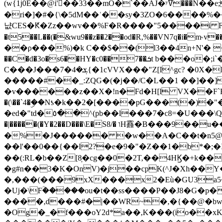
(w{1j0E��@i'��33��mO�`��AJ�ʸߜ���N��e;�vv�3R�5� [���cc�L"�g�r���Wz�.m#��Q�Bv���+��2K�tN������^�}y������Q�ۅUbB,���j�зb*��Q"�zӦc��Y�, B]!hI�KZ�T�5/
�ri�]�#�{\�5dM��ʿ��sy�3ZO�6����%�
냢CES�Ԟ�Zz��wv��%F�R����"5����i FJo߿E�I���J��K^D��iO�I�7<�䌔�l�\�W�H���IK�|ςR3~t@ j����g�E�
�t5��L��(�&wu9��z��2��od�R,%��VN7q�i�m
��ρ���%)�k C��$��(l3��4n+N'� 
��C�d�3o�s6��HY�c0��7��ܭt b���o�;i`�$R�N[z���h�K����-�]T�4�n�k�<ł@1�u���_�x�u�
C���J���ܮ�4�7{�1cVVX���"Z[I^gc? �0X�Ry��'�u��.̼�+��R��RnF$��/XHkDQ��*!"�����
�����#��_:ZQG�(�
j��/C�L��1 ��]��
�v������z��X�!n�Fd�H[l VX��F`R��M�oG�m�������ۼA��XXˮ~��^
�(\��`4�ۣ��Nƾ�k��2�[����pG���(�)
�ed�"td�٥��^(pb��l���7�c8=�U���\Q����wƜ�M�t�l��N��Z#��3E<���X@��|���8��2f�(� u��� �K�Zе?��TӊjLEn��m
�|�����(�Y�2��D���\E�S8/� וH䨺�B���9��u��/؆���5�<�ʾV#2ύ�)e��-�j�*A:�z'%�B��$��d{ڀ ��s!������g�fX��1�Z�[eC�m� �-
�%�J������ �w��A�C��t�n5@��
��l'��0��{��l2?�e�9�"�Z��1�b*�;�ІV:
��(:RL�b��Z[8̦�cg��0�2T,��4HϏ�+k��
�g#n��3�K�OnV)�j��cpK(^J�Xh��
�,���(���9xX���x2�Eù�GU3a
�Uj�\Fؒ�����ou�t��ss����P��J8�G�p� ��Ғ�a� �{?���r8oJI��ȋ
����,d���#�|��WR~�,�{��@�bw�
�Og�_�f���oY2ԁ*a��,K
���(io��x