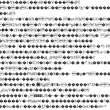
���Yk���G��v6P��V����z
�����G������?]y^�"�������ߠ���/��ZH�ڠ*ji0
�l.d-
H2AeY���tY=|��s*!���*g4�A �W3z�W|
�A�=�\(�x�����(���@R�q� `pD��Do֛�
�Y'�^�%3��U� C\� �1�<�&���
N��_'�� �����˫���4�D�#����<�*!\ Vn
��n������aj��g[_@#@��%Tl���}̄
7��m���P%8D��L$�$�y��~ �g�*M���
M����=���Cd;��k|
�Q�N���9�/��W��]���J�6jN�/
�i����q��=R����7_/
�����V�>ahzW��_������b�s����^�7�