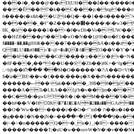
���˨�_���@��eD[UH���ǟ��:����0
��\�Ȇ��!7�k��C���p;�mp���mU��)iG
6����(�x&b��U24�Q�~��1��4����`!�
��i���_�ȼ"�Z�����׋����\�\�w3�|W'�L8y<#�Y�HX�*b��.̏�yr-k��UO����@����� `㾱
8K_�h�����1��+�f�wDb�Vo� UW/���
��HZB���pר��b�wO�N��{@H�m�F{���ۣ��?�}T#��[�ͫ������jd�8��֠|=zn��=�ϸV5n~:�q~?'�
$����<��,��gH9Ж����7���0��hA�z��z�H
Q|9�LU\��aƟ��o`�>@+�x�Ϙ� 6��D3��V
��h���n��Cd��̢��:y��o'�)v�=N�
�8F���ݛ��*\��U��S �Zh��)#K+�^ȑg���}O���!�pR�¦8?��(�� ���)=��La<{� ;^�{~�?���|L��� x���bB�7z;�h
:.>bjh��lՈ���`��M�O�����^�?\A��D+Vf
$�|a� BEו��w�{���;���q�X��d%�������W� hU�(�1�Ū}9�S�F<��i�L3�;� �!"Aų��R���{`Ė�@�X��WF�F�s��˼-��(�Qf�B]�
������ޞ��ϟak��r��_39$�8�p���7�2�yIZ�R��x��/
����A�Ъ�LKA��{p'h�v��]m�;��
��C�$�\�gwUT�R� (�/�M����'6�ń
��h#��/V�H0ٍK�7'�1�L�A�2��a��GAr���e۟�h��9�Ҁ�ɏ�,׾Xǥf(�Y�ϰ:y�����97.D�o
��O�'Ww��=����i/��O�=՟mת �8��n�4��ڗGo;V���y��4����n�7�v���Lu�/
�g���1�N��jN�>��߭��=�1 {����Ӌ�u�������}�ؾ����ǇS�~�<�=]����^vz��{{��t�% 7w�Y
�|~�>�n�����Q�=�_n�}
_|�8~����
�����ח����T;�uU�w��oovW�N�\�v�̓��N��6xz��z^��s�; �Ʒ7�ê��c����ǡ�OoO��e0+'?