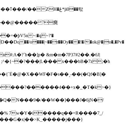
��탃
�/o���|~��r��Oy���!�/�ok@�|o�,�Pv�
#:A�?`h��]p� &m�m�7P
37#2��.�6J|
����?������4��+x�_�T�k>�}
���G�x|��>K_�����j���}