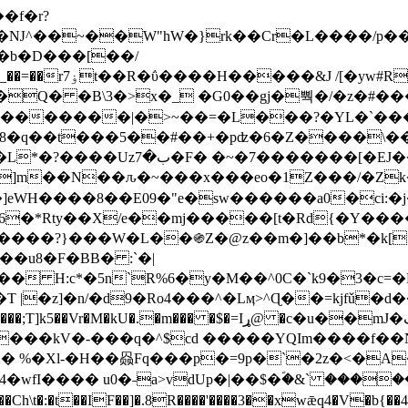
Ǌ^��~��W"hW�}rk��Cr�L����/p��
�ן�4�O�@�F�7i�&�6�īw�:o���X(�������~�~�y���_��=��rۏ7t��R�ΰ����H����
�&J /[�yw#
Q� �B\3�>x�_ �G0��gj�뿩�/�z�#�
�
�������|�>~��=�L���?�YL�`���߬
�w8�q��t���5��#��+�pʣ�6�Z����\�
j]m��N��ԉ�~���x���eo�1Z���/�Z
eWH����8��E09�"e�sw������a0�ci:�j
�X/e��mj�����[t�Rd{�Y�����Ϣ���7[�؏ܡ
���?}���W�L��֍Z�@z��m�]��b*�k[;�
|�z]�n/�d9�Ro4���^�Lӎ>^Ɋ��=kjfǔ�d
�P�����kV�-���q�^$cd �����YQIm����f
:� %�Xl-�H��赑Fq���p�=9p�`�2z�<�A
�wfI���� u0�˗a>vdUp�|��$�ؐ�&` ����