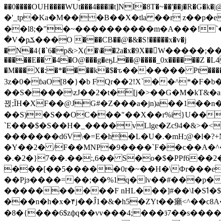
��0����OUH����WUt���4���l�t]NI�8T�~��'͙��j�R�G�k�|@a���
�'_tp�Ka�M��|�B��X�tla ��r z��
��l8;�"�~����������m�A���!`��e���z�
�V�pݎ���O ���CB��@�&�S!�����x�v�j
�N�4{�`6�p&>X(�\��2a�x�9X��򢧰W����
�����E�� �4�O@���g�eӄL��@����_0x������Z �
L4
�M���X�:�*����k�$�ԏ������� Pt����M
3z�0�ɓaO[8�}�b FQr��2!X`��^*�F�
��S����\zJ��2�t�۫[j�>��G�M�kT&�a��J�eK
뀑;ȈH�XF��@JG#�Z���a�jn)a��1��n��ݕ-#�UX��$jفD�D)�p=��ŲQ|V
��S)�S��OC���"��X��r%i}U��g��ᖓ�56�vܚ�
`E���$�S��H�_����vLlge�Zc94�&
�������d6V\�=E�h�L�U�.�mH;@�l�?+N���!#ڊ:�4o��Z�6c���M�m se ���a3
�Y��2� /F��MNP�9����`F��c��A�^�
�.�2�}7��.��:,6�� S�o�$�PPf6�
���[��5�����0r�~��H�\Фr���e�
��Pjϧ����=��;��%1q�lv��#���p�
����������F nHL���]#��\I�Sߗ�$����YǕQ��԰5k�/����LH�\�Ȃ�>��:%u'��3(Y���d�JΕ�gm?�'~V��
���n�h�x�۴j��Ĵ1�&�h5�ZYt��癩<^�� 
�8�{���6$zфq��vv���4;���ӟ7��s�����