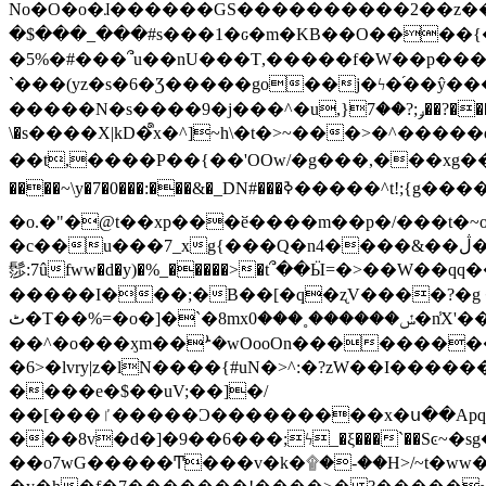
No�O�o�ɺ������GS����������2��z�����i��n�
�$���_���#s���1�ԍ�m�KΒ��O����{��Y
�5%�#���՞u��nU���T,��� ��f�W��p�
`���(yz�s�6�Ʒ�����go��j�ϟ�֜��ŷ���
�����N�s����9�j���^�u,}ݛ;?��7��?�������-
\�s����X|kD�᩺x�^]~h\�t�>~���>�^���
��t,����P��{��'OOw/�g���,���xg��-c�zt
����~\y�7�0���:���&�_DN#���ߢ�����^t!;{g������'��v�-\�f=���`�����ymn~����/ꧽ�(�����&�]j��/ǫ�*8�x���Km�v�m�I}
�o.�"�@t��xp���ӗ����m��p�/���t�~o'�
�c��u���7_xg{���Q�n4����&��ڷ�v�j�ۣ�xo�3��ƙ{��\�9���?:g�/��k�Cp.?�#�q&��m����=
髿:7ûfww�d�y)�%_�����>�t՞��Ӹ=�>��W��qq����ܞ����{K�y�8����2~��o� f��pxW�l/:��;A��:;}z��2Ly���
�����I���;�B��[�q�ʐV����?�g 
ٹ�T��%=�o�]�`�8mxݽ������˳���0�n̾X'��3ǘ9����������I�&��G�������z>��]�%��/
��^�o���ӽm��ܑ�wOooOn����������U3:ٹ>ߦ��8�.B#4���������O�g��~��<{�_��N���}y�
�6>�lvry|z�lN����{#uN�>^:�?zW��I��
����e�$��uV;��]�/
��[���ٵ�����Ͻ���������x�ս��Apq�����޻�V����O�cp����ٝy{����:�k�ןNݯOOCyx6���&���?���s���
���8v�d�]�9��6���;ϟ_�ξ���`��Sͼ~�sg��jgg�|���-
��o7wG�����Ͳ���v�k�۩�-��H>/~t�ww�