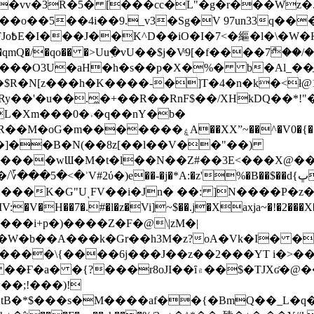
��o��5��4i��9._v3�Sg�V 97un33q��
���?
˞v��qmQ�/�qo�� �>Uu߲�vU��$j�Vͦ9[�f����7ް
���O3U�aH�h�s��p�X�%� b�Al_��ֲ�
]L�Xm���0�˒�q��nY�b�
�V0�{��N͉fMz}}��J�d������ �M���Q�"f-
�"�]��B�N(��8z[��l��V��"��)
�K�G"UͺFV��i�Jn� ��: ]N����P�z
�V�H��7�.#�l�z�Vi]
~$��.j�Xaxja~�!�2���
���i+p�)����Z�F�@\|zM�|
Y�W�b��A���k�Gr��h3M�z?oA�Vk�I� �
5����\{����6j���J��z��2���YT i�>
۾��$�TJXʛ�@���5J�P���<=-���!�k�?-�W�?
�;!���)!
KtB�*$���s�M����af��{�BmQ��_L�q�