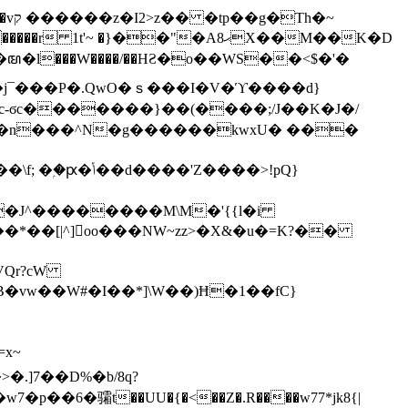
h�~
'~ �}��"�Aޙ8X��M��K�D
�n���^N�g������kwxU� ���
'Z����>!pQ}
VQr?cW
.]7��D%�b/8q?