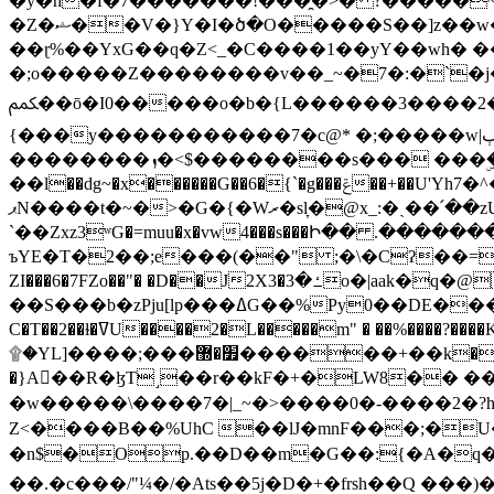
�y�h�f�7�������!���̯�>� ?�����
�Z�ޝ��V�}Y�I�ծ�O�����S��]z��w��7�޷�����h���u��7w.ϻ���8X��ͮ�����W�dm�Jߜ��q/>?���0C�|��sf/
��ɽ%��YxG��q�Z<_�C����1��yY��wh� �
�;o�����Z��������v��_~�7�:�`�j�����
ﶻ��ō�I0�����o�b�{L������3����2�O.z���/�O�g��]i�j��3�u�̨S;�ܳ��������kژ�|p���Io�P,
{���y�����������7�c@* �;�����w|ٻ����<-�'����Kg�g�[�k�)ܹ�X?���f��tz�������˝.8[����v��������W��
��������ܙ�<$��������s��� ���ۣ����e��7;'�Sc����ߋvf������g�2ޓ�?
��l��dg~�x������G��6�{`�g���ݝ��+��U'Yh7�^�8'�o��|�r�x����q��1�g������i����i4���M�z��[}
ޕN����t�~�>�G�{�Wރ�sl̞�@x_:�ˏ��՛��zU;wk�F�m�q}{��7�o������y�ϟ�:�������
`��Zxz3ʷG�=muu�x�vw4���s���Ի�� .�������
ъYE�T�2��;e���(��" ;�\�Cʔ��=
ZI���6�7FZo��"� �D��J2X3�ߑ�3o�|aak�q�@����]�K���w���r;� �Dt�\}x S�X�]Ό�9��f�
��S���b�zPju[lp���ߡG��%Py
C�T��2��ɫ�ߜU����2�L�����m" � ��%����?����K�ǳ'�U4�?ü�Ġ����q־{�ync���a1�����T-�8U� �)�Xp��� ��A�R� ���E-
۩�YL]����;���׿�޽������+��k��o���O�Zt�6�[a��v_r;�b�f���== �tT��E��7=� ��|���?��̅����1n�NEqS-~� vo u �� ����Gf��~ ]A� ��?
�}A��R�ɮT˼��r��kF�+�LW8�� ���G��?ڸ�u��y����2o�Gc���t!W���k+(���钰vY��!
�w�����\����7�|_~�>�� ��0 �-����2
Z<����B��%UhC ��lJ�mnF���;�
�n$�Op.��D��m�G��:{�A�q��/�vP���.�B�
��.�c���/"¼�/�Ats��5j�D�+�frsh��Q ���