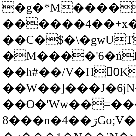
�g�*M����
������4��+x�
��C�$�\�gwUT
�M����'6�ń
��h#��/V�H0ٍK�7'�1�L�A�2
��W��]���J�6jN
��O�'Ww��=���
�8��n�4��ڗGo;V���y��4����n�7�v���Lu�/