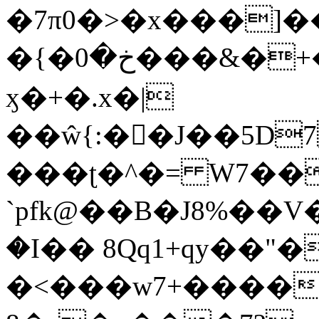
�7π0�>�x���]
�{�خ�0���&�+�zwYFEÙ4�~�_�̾�
ӽ�+�.x�|
��ŵ{:��J��5D7��
���ʈ�^�= W7��
`pfk@��B�J8%��V����\ߤ��/o��d��6b�@��J�tqw3�}>Y]������<�b��̌��{B���~v_v��fT`��88��
�I�� 8Qq1+qy��"�
�<���w󠒪7+�����X�n�F�a��M