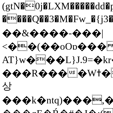
(gtN�0j�LXM�����dd
����Q��3�M�Fw_�{j3��]=����
��&����-���|
<��(��oOɒ���
AT}w���L}J.9=�
���R����Wߙ���o�O���ӯ��������?
상
���k�ntq)���,