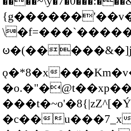
����~\y�7�0���:���&�_DN#�
{g������'��v�
\�f=���`�����
ꧽ�(�����&�]j
ǫ�*8�x���Km�v
�o.�"�@t��xp�
���t�~o'�8{|zZ^[�
�c��u���7_xg{���Q�n4���