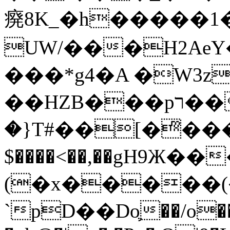
㾱8K_�h�����1
UW/���H2AeY�
���*g4�A �W3z
��HZB���pר��b�wO�N��{@H�m�F{���ۣ��?
�}T#��[�ͫ���
$����<��,��gH9Ж
(�x�����
`pD��Do֛��/o��