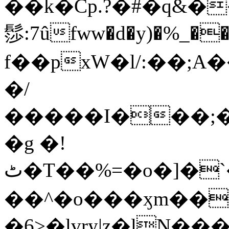
��k�Cp.?�#�q&�
髿:7ûfww�d�y)�%_�����>
f��pxW�l/:��;A
�/
�����I���;�
�g �!
ٹ�T��%=�o�]�`�8mxݽ������˳���0�n̾X'��3ǘ9����������I�&��G�������z>��]�%��/
��^�o���ӽm��ܑ�wOooOn���������
�6>�lvry|z�lN���