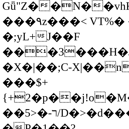
Gǖ"Z��N��v
���٩z���< VT%� �}z�XEu�<ं�Q!
�;yL+J��F
���3���H�J:~�
�X�|��;Ϲ-X|��n
���$+
{+2�p��j!o�
��ר-�<5/D�>�d�����1!u8JP�@TE�
�P�1��?