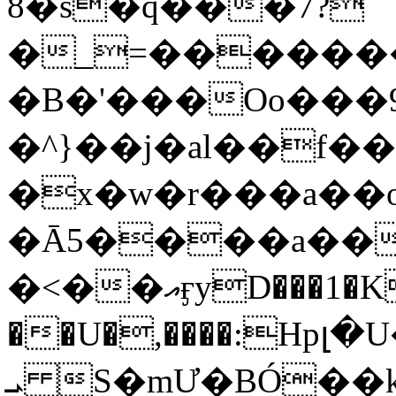
8�s�q���7?
�_=�����
�B�'���Oo���9
�^}��j�al��f
�x�w�r���a�
�Ā5����a��
�<��އӻyD���1�KS�w���!
��U�,����:Hpլ�U�K��_y4߼��O���
ܝ S�mƯ�BÓ�