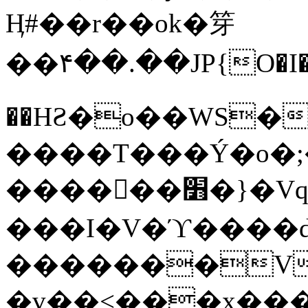
Ӊ#��r��ok�笌
��۴��.��JP{O�I
��ΗƧ�o��WS�
����T���Ý�o�;����������
������׻�}�Vq���j¯���P�.QwO�ｓ
���I�V�ϓ����d
�������V
�v��<���x���ۻ��a���R_�n���