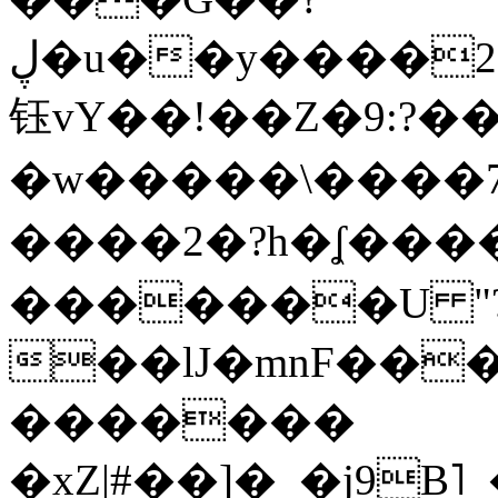
ڸ�u��y����2o�Gc���t!W���k+(���
钰vY��!��Z�9:?� �
�w�����\����7�
����2�?h�ʆ 
�������U "?
��lJ�mnF��
�������
�xZ|#��]�_�j9B