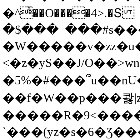
�^ͯ��O����4>.�Տ
�$���_���#s��
�W�����v�zz�u�
<�z�yS��J/O��>wn
�5%�#���՞u��nU
��f�W��p���콿|z
�����R�9<����
`���(yz�s�6�Ʒ�