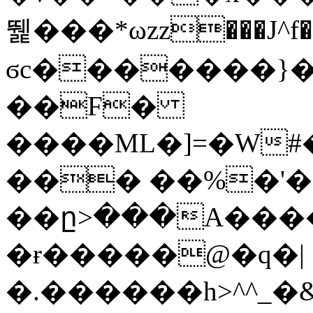
뛡���*ωzz���J^f�o
ϭc�������}��
�
�F�
����ML�]=�W#
��� ��%�'�
��ը>���A����
�ɍ�����@�q�|
�.������h>^^_�