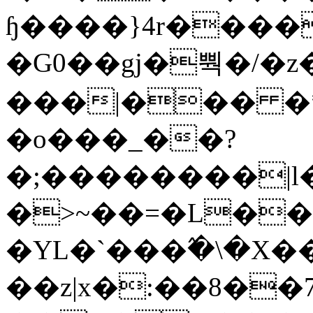
ɧ����}4r����
�G0��gj�뿩�/�z
���|��� �
�o���_��?
�;��������|
�>~��=�L��
�YL�`���߬�\�X�
��z|x�:��8�