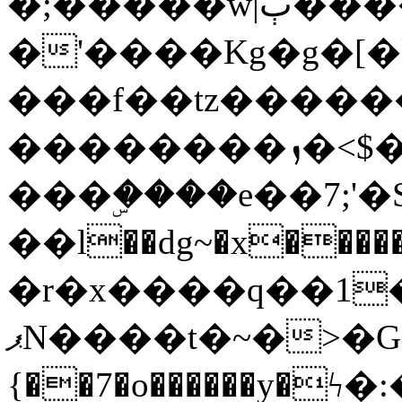
�;�����w|ٻ����<-
�'����Kg�g�[�k
���f��tz�����
��������ܙ�<$��������s���
���ۣ����e��7;'�Sc����ߋv
��l��dg~�x������G��6�{`�g���ݝ
�r�x����q��1
ޕN����t�~�>�G�{�Wރ�sl̞�@x_:�ˏ��՛��zU;wk�F�m�q}
{��7�o������y�