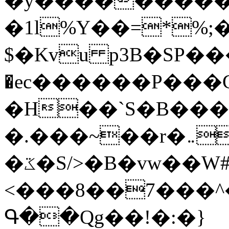
�y�����������
�1l%Y��=*%
$�Kvu p3B�SP�
�ec������P���G
�H��`S�B��
�.���~��r�޼�}�܅�mؕWu���K}
�ػ�S/>�B�vw��W#�I��*]\W��)Ħ�1��fC}
<���8��7���
Գ��Qg��!�:�}