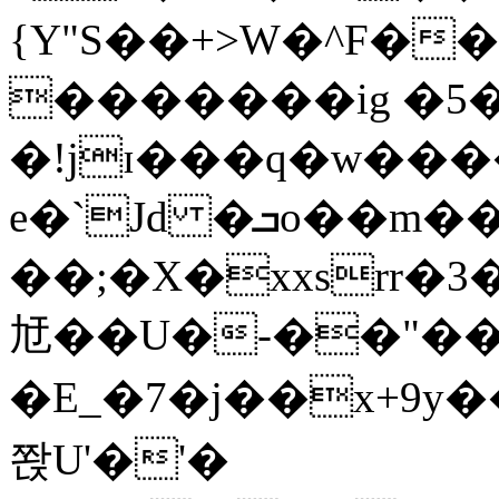
{Y"S��+>W�^F�
�������ig �5
�!jɪ���q�w��
e�`Jd �ܒo��m��1��d|
��;�X�xxsrr�
㝼��U�-��"��zȿ
�E_�7�j��x+9y�
쫝U'�'�