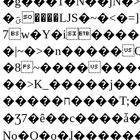
�g���1�N��jN�
�ؾ����ǇS�~�<�=]����^vz��{{��t�%
7w�Y�i����
�|~�>�n�����
�8~��������
��>K_�����j��
�����ח����T;�uU�w��oovW�N�\�v�̓��N��6xz��z^��s�;
�Ʒ7�ê��c����ǡ�Oo
No�O�o�ɺ����