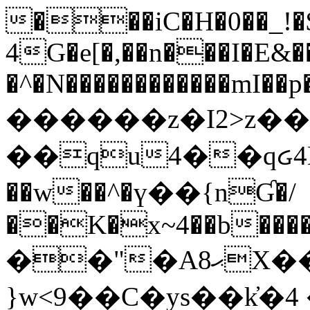
���iC�H�0��_!
4G�e[�,��n���I�E&��
�^�N������������mI��p�
������z�I2>z��
��qu4��qᏽ4H&A
��w��^�ү��{nƓ�/
��K�x~4��b�����
��"�Aޙ8X��M��K�D
}w<9��C�ys��k҆�޼� :���4�� 4�E0���oӮ�