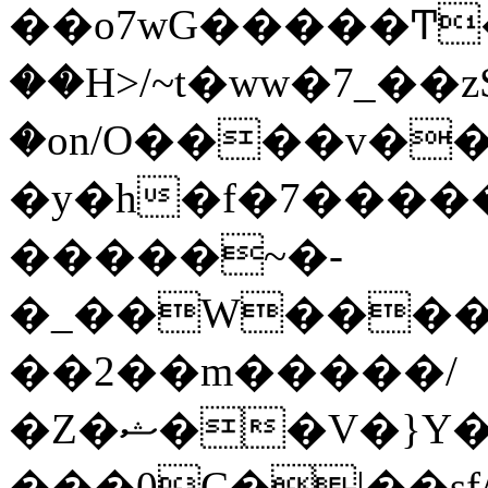
��o7wG�����Ͳ
��H>/~t�ww�7_��z
�on/O����v�
�y�h�f�7����
�����~�-
�_��W����;
��2��m�����/
�Z�ޝ��V�}Y�I�ծ�O�����S��]z��w��7�޷�����h���u��7w.ϻ���8X��ͮ�����W�dm�Jߜ��q/>?
���0C�|��sf