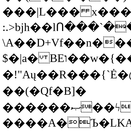
���|L��� x���b
:.>bjh��lՈ���`
\A��D+Vf��n��
$�|a� BEו��w�{���;���q�X��d%�������W� hU�(�1�Ū}9�S�F<��i�L3�;�
�!"Aų��R���{`
��(�Qf�B]�
������ޞ��ϟak��r��_39$�8�p���7�2�yIZ�R��x��/
����A�Ъ�LKA