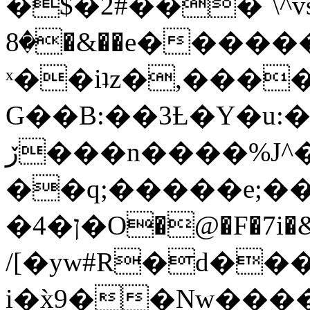
�$�2#���`\^vs
�8�&��e�������:�\���{��9�����g��f�r?
ˣ��iʇz�,���
G��B:��3Ƚ�Y�u:�
ڒ���n����%J^�}
��q;�����e;��
/[�yw#R�d���
i�x̀9��Nw����