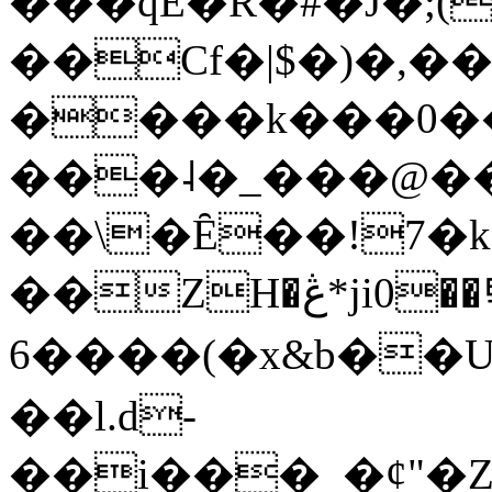
���qE�Ŕ�#�J�;(
��Cf�|$�)�,�
����k���0�
���˨�_���@��
��\�Ȇ��!7�k
��ZH�ڠ*ji0��탃
6����(�x&b��
��l.d-
��i���_�ȼ"�Z�����׋����\�\�w3�|W'�L8y<#�Y�HX�*b��.̏