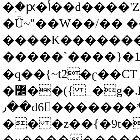
�ۭ�ԗ�ݳ��d����'Z����>!pQ}
�Ǖ~"��W��/�� ��
����K�������
�����`����}�1
�q��{~t2�ʗ��CT؍���������{�~}ur����u�}o����(�:�j���=����{�۝Vo�An��J^��������M\M�'{{l�i
�߼��({ _�g�.Nfӻg����f7z91o^��̤^�>��2�`�:|#dk�{>�>>&�tsw�Nwo�?
٫��d6򆧇�������*��[|^]oo���NW~zz>�X&�u�=K?
�� �z��{�9t�