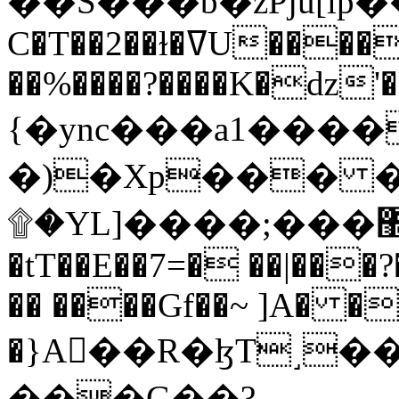
C�T��2��ɫ�ߜU����2�L�����m" �
��%����?����K�ǳ'�
{�ync���a1����
�)�Xp��� �
۩�YL]����;���׿�޽������+��k��o���O�Zt�6�[a��v_r;�b�f���==
�tT��E��7=� ��|���?
�� ����Gf��~ ]A� �
�}A��R�ɮT˼�
���G��?