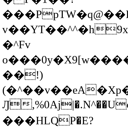
���PpTW�q@��
v��YT��^^�h9x
�^Fv
o���0y�X9[w��
��!)
(�^��v��eA�Xp�>0�+*���h����s�ײT)D$%�AQ�To�*�>W�^�=�.
Ԓ,%0Aj|�.N^��Uc
���HLQP�E?