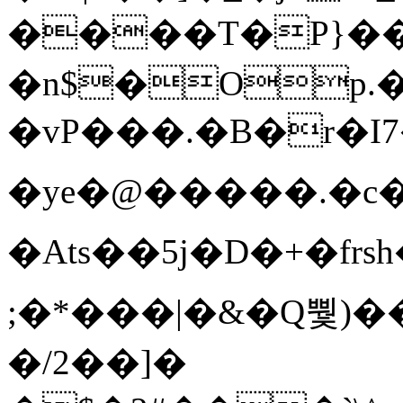
����T�Ρ}�
�n$�Op.
�vP���.�B�r�I7�gp~H
�ye�@��� ��.�c
�Ats��5j�D�+�fr
;�*���|�&�Q뿿)�
�/2��]�