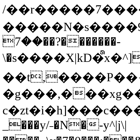
/��r�����7��
�����N�s����9�j
��7��?�������-
\�s����X|kD�᩺x
��t,����P��{
�g���,���xg�
c�zt�i�h]���c���
_���y/˗�N�-y^|j\|