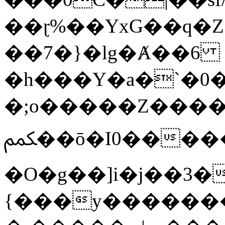
��ɽ%��YxG��q�
��7�}�lg�Ⱥ��6
�h���Y�a�`�0�
�;o�����Z������
ﶻ��ō�I0�����o�b�{L������3����2�O.z���/
�O�g��]i�j��3�u�̨S;�ܳ
{���y������