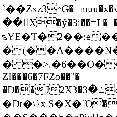
`��Zxz3ʷG�=muu�
��񛆻X�ŷ�3i��=L�
ъYE�T�2��;e�
�(��A����
� �>.�6��O��
ZI���6�7FZo��"�
�D��J2X3�ߑ�3o�|aak�q�@����]�K���w���r;�
�Dt�\}x S�X�]Ό�