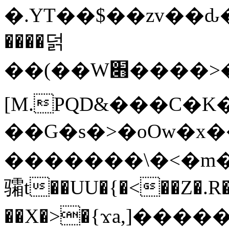
�.YT��$��zv��ԃ
����덝
��(��W׋����>��O>�d�%Y�@�@ڻ<�z{rc&׻��z�����AeK�^�����������˩t��=x~
[M.PQD&���C�K
��G�s�>�oOw�x�
�������\�<�m�PU�5�Ǉ*X�
骦t��UU�{�<��Z�.R�
��X�>�{ϫa,]�����