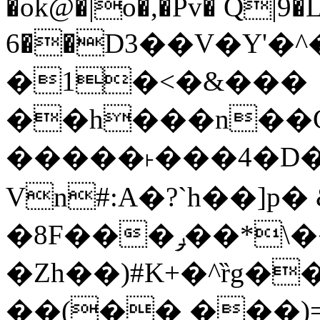
�ok@�|o�,�Pv� Q|9
6��D3��V�Y'�
�1�<�&���
��h���n��Cd
�����˫���4�D�
Vn#:A�?`h��]p�
�8F���ݛ��*\��U��S
�Zh��)#K+�^ȑg�
��(�� ���)=�