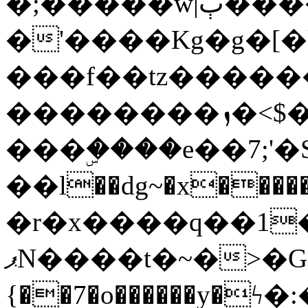
�;�����w|ٻ����<-
�'����Kg�g�[�k
���f��tz�����
��������ܙ�<$��������s���
���ۣ����e��7;'�Sc����ߋv
��l��dg~�x������G��6�{`�g���ݝ
�r�x����q��1
ޕN����t�~�>�G�{�Wރ�sl̞�@x_:�ˏ��՛��zU;wk�F�m�q}
{��7�o������y�