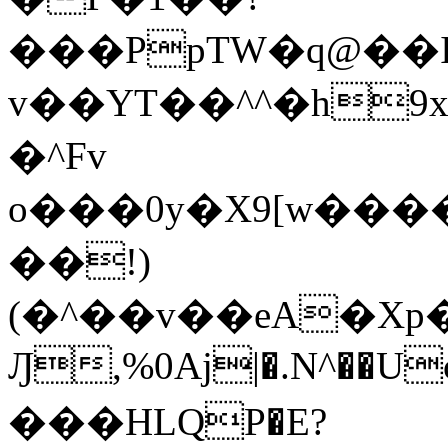
���PpTW�q@��
v��YT��^^�h9x
�^Fv
o���0y�X9[w��
��!)
(�^��v��eA�Xp�>0�+*���h����s�ײT)D$%�AQ�To�*�>W�^�=�.
Ԓ,%0Aj|�.N^��Uc
���HLQP�E?