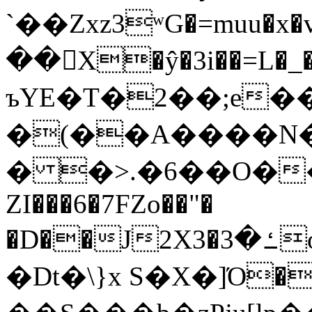
`��Zxz3ʷG�=muu�
��񛆻X�ŷ�3i��=L�
ъYE�T�2��;e�
�(��A����
� �>.�6��O��
ZI���6�7FZo��"�
�D��J2X3�ߑ�3o�|aak�q�@����]�K���w���r;�
�Dt�\}x S�X�]Ό�