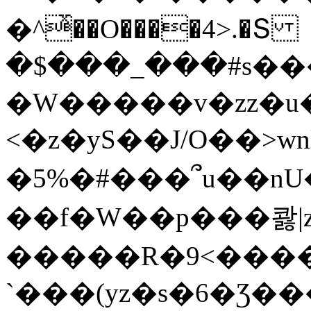
�^ͯ��O����4>.�Տ
�$���_���#s��
�W�����v�zz�u�
<�z�yS��J/O��>wn
�5%�#���՞u��nU
��f�W��p���콿|z
�����R�9<����
`���(yz�s�6�Ʒ�