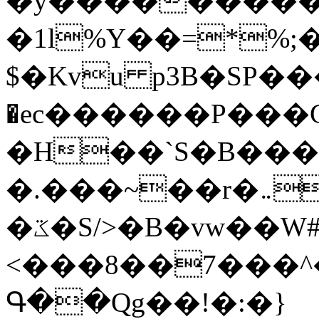
�y�����������
�1l%Y��=*%
$�Kvu p3B�SP�
�ec������P���G
�H��`S�B��
�.���~��r�޼�}�܅�mؕWu���K}
�ػ�S/>�B�vw��W#�I��*]\W��)Ħ�1��fC}
<���8��7���
Գ��Qg��!�:�}