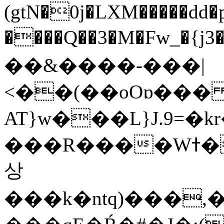
(gtN�0j�LXM�����dd
����Q��3�M�Fw_�{j3��]=����
��&����-���|
<��(��oOɒ���
AT}w���L}J.9=�
���R����Wߙ���o�O���ӯ��������?
상
���k�ntq)���,