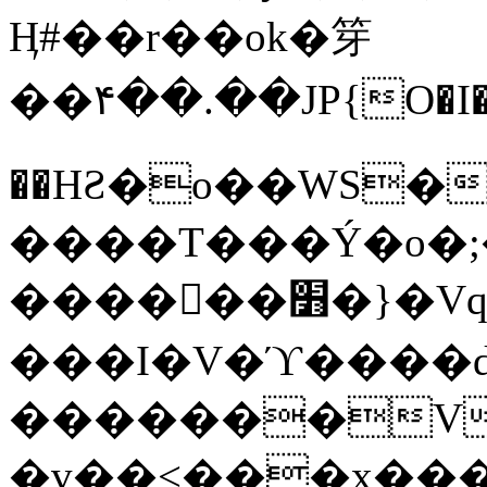
Ӊ#��r��ok�笌
��۴��.��JP{O�I
��ΗƧ�o��WS�
����T���Ý�o�;����������
������׻�}�Vq���j¯���P�.QwO�ｓ
���I�V�ϓ����d
�������V
�v��<���x���ۻ��a���R_�n���