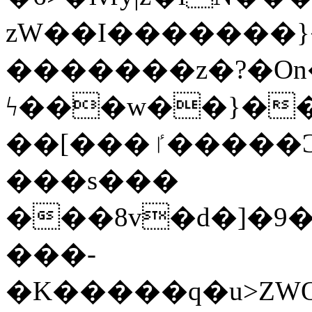
zW��I�������}�
�������z�?�O
ϟ���w��}��
��[���ٵ�����Ͻ���������x�ս��Apq�����޻�V����O�cp����ٝy{����:�k�ןNݯOOCyx6���&���?
���s���
���8v�d�]�9��6
���-
�K�����q�u>ZWOO�w��߼��W�a���p��