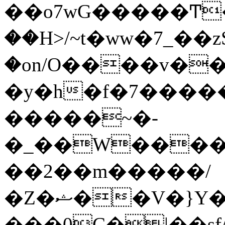
��o7wG�����Ͳ
��H>/~t�ww�7_��z
�on/O����v�
�y�h�f�7����
�����~�-
�_��W����;
��2��m�����/
�Z�ޝ��V�}Y�I�ծ�O�����S��]z��w��7�޷�����h���u��7w.ϻ���8X��ͮ�����W�dm�Jߜ��q/>?
���0C�|��sf