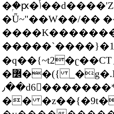
�ۭ�ԗ�ݳ��d����'Z����>!pQ}
�Ǖ~"��W��/�� ��
����K�������
�����`����}�1
�q��{~t2�ʗ��CT؍���������{�~}ur����u�}o����(�:�j���=����{�۝Vo�An��J^��������M\M�'{{l�i
�߼��({ _�g�.Nfӻg����f7z91o^��̤^�>��2�`�:|#dk�{>�>>&�tsw�Nwo�?
٫��d6򆧇�������*��[|^]oo���NW~zz>�X&�u�=K?
�� �z��{�9t�