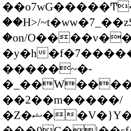
��o7wG�����Ͳ
��H>/~t�ww�7_��z
�on/O����v�
�y�h�f�7����
�����~�-
�_��W����;
��2��m�����/
�Z�ޝ��V�}Y�I�ծ�O�����S��]z��w��7�޷�����h���u��7w.ϻ���8X��ͮ�����W�dm�Jߜ��q/>?
���0C�|��sf