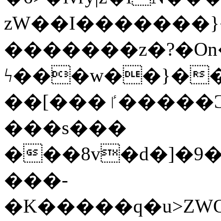
zW��I�������}�
�������z�?�O
ϟ���w��}��
��[���ٵ�����Ͻ���������x�ս��Apq�����޻�V����O�cp����ٝy{����:�k�ןNݯOOCyx6���&���?
���s���
���8v�d�]�9��6
���-
�K�����q�u>ZWOO�w��߼��W�a���p��