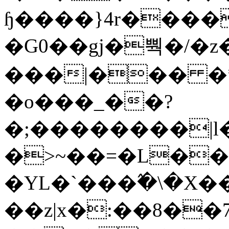
ɧ����}4r����
�G0��gj�뿩�/�z
���|��� �
�o���_��?
�;��������|
�>~��=�L��
�YL�`���߬�\�X�
��z|x�:��8�