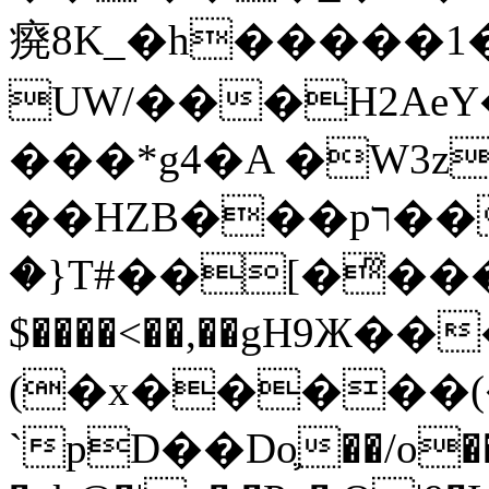
㾱8K_�h�����1
UW/���H2AeY�
���*g4�A �W3z
��HZB���pר��b�wO�N��{@H�m�F{���ۣ��?
�}T#��[�ͫ���
$����<��,��gH9Ж
(�x�����
`pD��Do֛��/o��