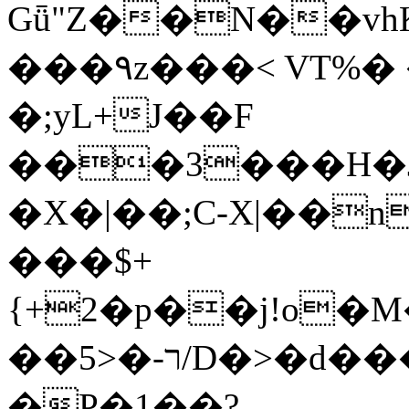
Gǖ"Z��N��v
���٩z���< VT%� �}z�XEu�<ं�Q!
�;yL+J��F
���3���H�J:~�
�X�|��;Ϲ-X|��n
���$+
{+2�p��j!o�
��ר-�<5/D�>�d�����1!u8JP�@TE�
�P�1��?