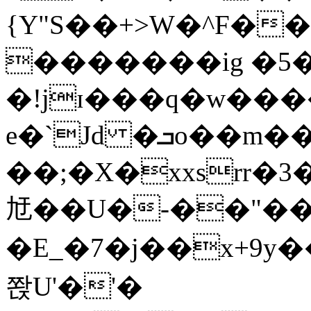
{Y"S��+>W�^F�
�������ig �5
�!jɪ���q�w��
e�`Jd �ܒo��m��1��d|
��;�X�xxsrr�
㝼��U�-��"��zȿ
�E_�7�j��x+9y�
쫝U'�'�