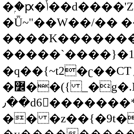
�ۭ�ԗ�ݳ��d����'Z����>!pQ}
�Ǖ~"��W��/�� ��
����K�������
�����`����}�1
�q��{~t2�ʗ��CT؍���������{�~}ur����u�}o����(�:�j���=����{�۝Vo�An��J^��������M\M�'{{l�i
�߼��({ _�g�.Nfӻg����f7z91o^��̤^�>��2�`�:|#dk�{>�>>&�tsw�Nwo�?
٫��d6򆧇�������*��[|^]oo���NW~zz>�X&�u�=K?
�� �z��{�9t�