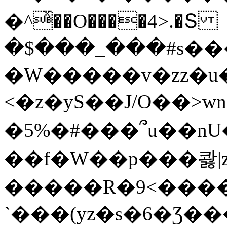
�^ͯ��O����4>.�Տ
�$���_���#s��
�W�����v�zz�u�
<�z�yS��J/O��>wn
�5%�#���՞u��nU
��f�W��p���콿|z
�����R�9<����
`���(yz�s�6�Ʒ�