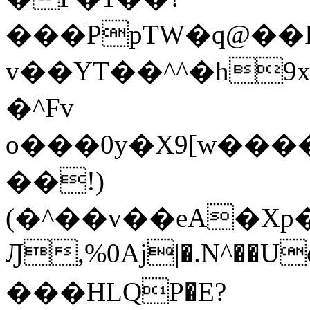
���PpTW�q@��
v��YT��^^�h9x
�^Fv
o���0y�X9[w��
��!)
(�^��v��eA�Xp�>0�+*���h����s�ײT)D$%�AQ�To�*�>W�^�=�.
Ԓ,%0Aj|�.N^��Uc
���HLQP�E?