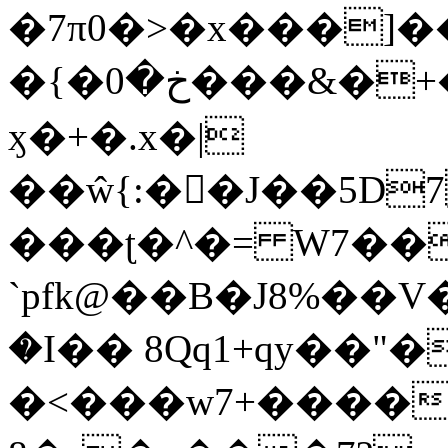
�7π0�>�x���]
�{�خ�0���&�+�zwYFEÙ4�~�_�̾�
ӽ�+�.x�|
��ŵ{:��J��5D7��
���ʈ�^�= W7��
`pfk@��B�J8%��V����\ߤ��/o��d��6b�@��J�tqw3�}>Y]������<�b��̌��{B���~v_v��fT`��88��
�I�� 8Qq1+qy��"�
�<���w󠒪7+�����X�n�F�a��M