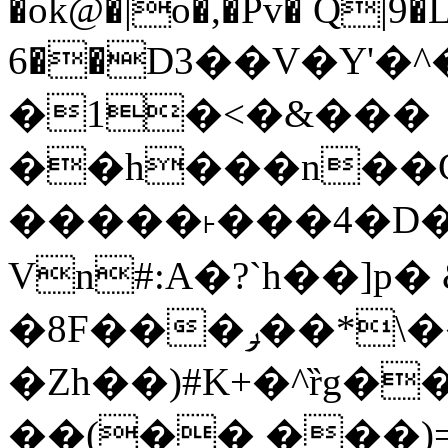
�ok@�|o�,�Pv� Q|9
6��D3��V�Y'�
�1�<�&���
��h���n��Cd
�����˫���4�D�
Vn#:A�?`h��]p�
�8F���ݛ��*\��U��S
�Zh��)#K+�^ȑg�
��(�� ���)=�