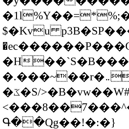
�y�����������
�1l%Y��=*%
$�Kvu p3B�SP�
�ec������P���G
�H��`S�B��
�.���~��r�޼�}�܅�mؕWu���K}
�ػ�S/>�B�vw��W#�I��*]\W��)Ħ�1��fC}
<���8��7���
Գ��Qg��!�:�}