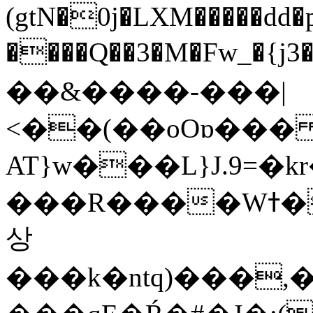
(gtN�0j�LXM�����dd
����Q��3�M�Fw_�{j3��]=����
��&����-���|
<��(��oOɒ���
AT}w���L}J.9=�
���R����Wߙ���o�O���ӯ��������?
상
���k�ntq)���,