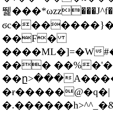
뛡���*ωzz���J^f�o
ϭc�������}��
�
�F�
����ML�]=�W#
��� ��%�'�
��ը>���A����
�ɍ�����@�q�|
�.������h>^^_�