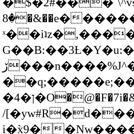
�$�2#���`\^vs
�8�&��e�������:�\���{��9�����g��f�r?
ˣ��iʇz�,���
G��B:��3Ƚ�Y�u:�
ڒ���n����%J^�}
��q;�����e;��
/[�yw#R�d���
i�x̀9��Nw����