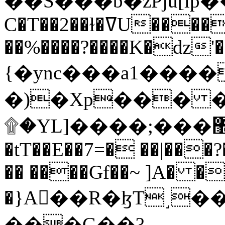
C�T��2��ɫ�ߜU����2�L�����m" �
��%����?����K�ǳ'�
{�ync���a1����
�)�Xp��� �
۩�YL]����;���׿�޽������+��k��o���O�Zt�6�[a��v_r;�b�f���==
�tT��E��7=� ��|���?
�� ����Gf��~ ]A� �
�}A��R�ɮT˼�
���G��?