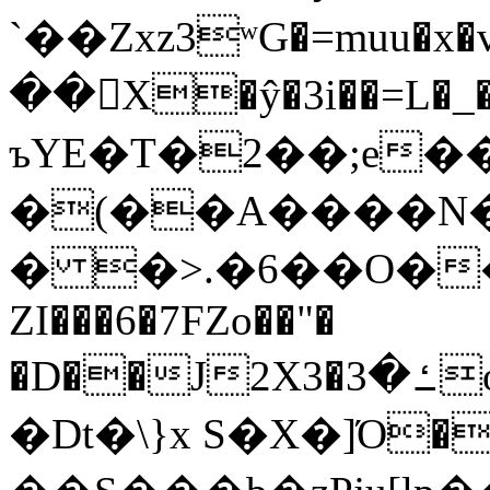
`��Zxz3ʷG�=muu�
��񛆻X�ŷ�3i��=L�
ъYE�T�2��;e�
�(��A����
� �>.�6��O��
ZI���6�7FZo��"�
�D��J2X3�ߑ�3o�|aak�q�@����]�K���w���r;�
�Dt�\}x S�X�]Ό�