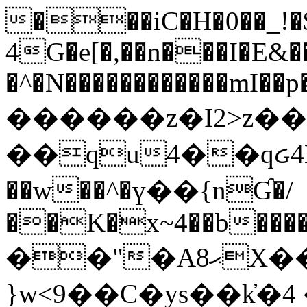
���iC�H�0��_!
4G�e[�,��n���I�E&��
�^�N������������mI��p�
������z�I2>z��
��qu4��qᏽ4H&A
��w��^�ү��{nƓ�/
��K�x~4��b�����
��"�Aޙ8X��M��K�D
}w<9��C�ys��k҆�޼� :���4�� 4�E0���oӮ�