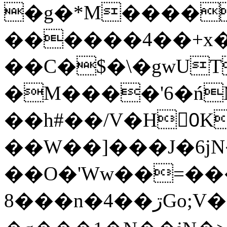
�g�*M����
������4��+x�
��C�$�\�gwUT
�M����'6�ń
��h#��/V�H0ٍK�7'�1�L�A�2
��W��]���J�6jN
��O�'Ww��=���
�8��n�4��ڗGo;V���y��4����n�7�v���Lu�/