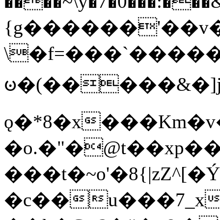
����~\y�7�0���:���&�_DN#�
{g������'��v�
\�f=���`�����
ꧽ�(�����&�]j
ǫ�*8�x���Km�v
�o.�"�@t��xp�
���t�~o'�8{|zZ^[�
�c��u���7_xg{���Q�n4���