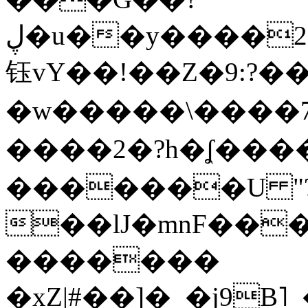
ڸ�u��y����2o�Gc���t!W���k+(���
钰vY��!��Z�9:?� �
�w�����\����7�
����2�?h�ʆ 
�������U "?
��lJ�mnF��
�������
�xZ|#��]�_�j9B