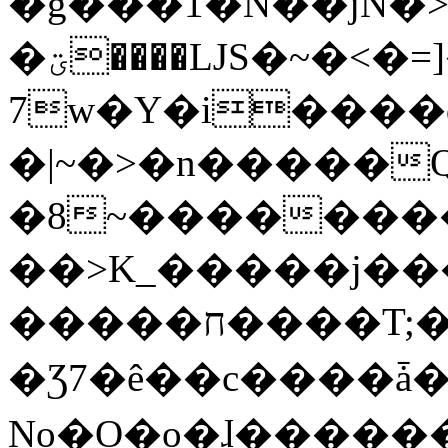
�g���1�N��jN�
�ؾ����ǇS�~�<�=]����^vz��{{��t�%
7w�Y�i����
�|~�>�n�����
�8~��������
��>K_�����j��
�����ח����T;�uU�w��oovW�N�\�v�̓��N��6xz��z^��s�;
�Ʒ7�ê��c����ǡ�Oo
No�O�o�ɺ����