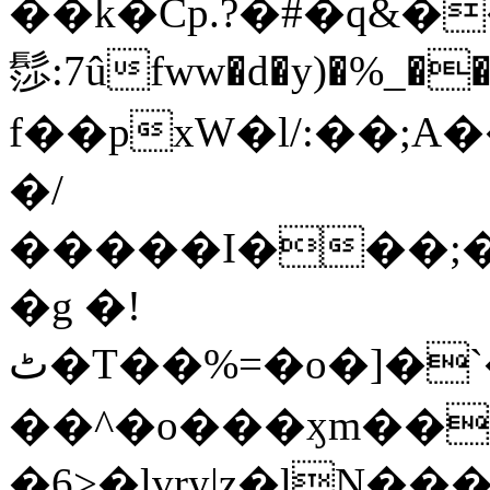
��k�Cp.?�#�q&�
髿:7ûfww�d�y)�%_�����>
f��pxW�l/:��;A
�/
�����I���;�
�g �!
ٹ�T��%=�o�]�`�8mxݽ������˳���0�n̾X'��3ǘ9����������I�&��G�������z>��]�%��/
��^�o���ӽm��ܑ�wOooOn���������
�6>�lvry|z�lN���