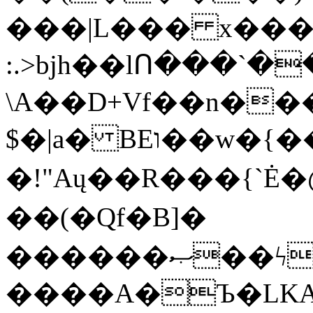
���|L��� x���b
:.>bjh��lՈ���`
\A��D+Vf��n��
$�|a� BEו��w�{���;���q�X��d%�������W� hU�(�1�Ū}9�S�F<��i�L3�;�
�!"Aų��R���{`
��(�Qf�B]�
������ޞ��ϟak��r��_39$�8�p���7�2�yIZ�R��x��/
����A�Ъ�LKA