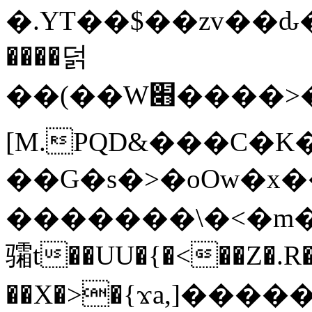
�.YT��$��zv��ԃ
����덝
��(��W׋����>��O>�d�%Y�@�@ڻ<�z{rc&׻��z�����AeK�^�����������˩t��=x~
[M.PQD&���C�K
��G�s�>�oOw�x�
�������\�<�m�PU�5�Ǉ*X�
骦t��UU�{�<��Z�.R�
��X�>�{ϫa,]�����