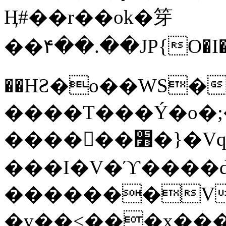
Ӊ#��r��ok�笌
��۴��.��JP{O�I
��ΗƧ�o��WS�
����T���Ý�o�;����������
������׻�}�Vq���j¯���P�.QwO�ｓ
���I�V�ϓ����d
�������V
�v��<���x���ۻ��a���R_�n���