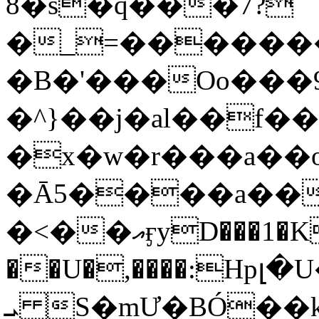
8�s�q���7?
�_=�����
�B�'���Oo���9
�^}��j�al��f
�x�w�r���a�
�Ā5����a��
�<��އӻyD���1�KS�w���!
��U�,����:Hpլ�U�K��_y4߼��O���
ܝ S�mƯ�BÓ�