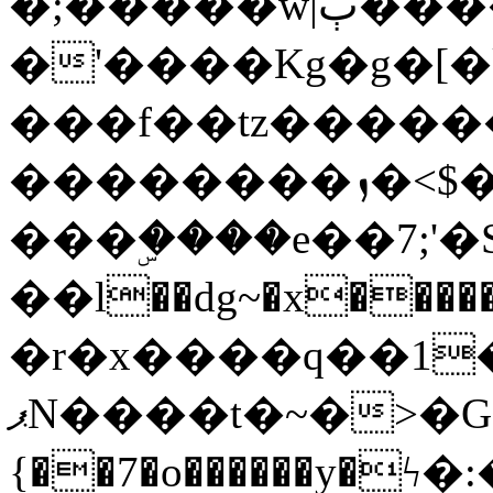
�;�����w|ٻ����<-
�'����Kg�g�[�k
���f��tz�����
��������ܙ�<$��������s���
���ۣ����e��7;'�Sc����ߋv
��l��dg~�x������G��6�{`�g���ݝ
�r�x����q��1
ޕN����t�~�>�G�{�Wރ�sl̞�@x_:�ˏ��՛��zU;wk�F�m�q}
{��7�o������y�