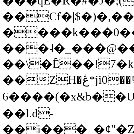
���qE�Ŕ�#�J�;(
��Cf�|$�)�,�
����k���0�
���˨�_���@��
��\�Ȇ��!7�k
��ZH�ڠ*ji0��탃
6����(�x&b��
��l.d-
��i���_�ȼ"�Z�����׋����\�\�w3�|W'�L8y<#�Y�HX�*b��.̏