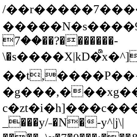
/��r�����7��
�����N�s����9�j
��7��?�������-
\�s����X|kD�᩺x
��t,����P��{
�g���,���xg�
c�zt�i�h]���c���
_���y/˗�N�-y^|j\|