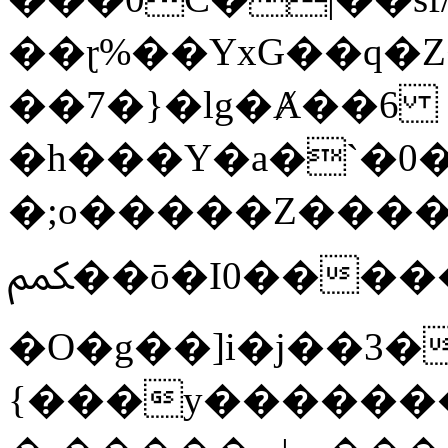
��ɽ%��YxG��q�
��7�}�lg�Ⱥ��6
�h���Y�a�`�0�
�;o�����Z������
ﶻ��ō�I0�����o�b�{L������3����2�O.z���/
�O�g��]i�j��3�u�̨S;�ܳ
{���y������