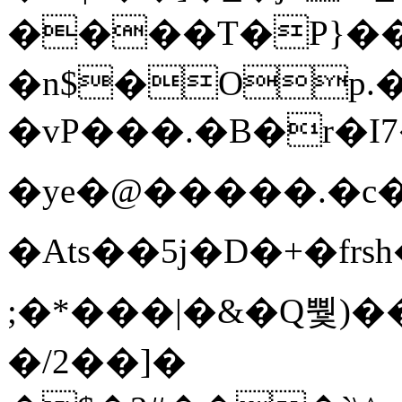
����T�Ρ}�
�n$�Op.
�vP���.�B�r�I7�gp~H
�ye�@��� ��.�c
�Ats��5j�D�+�fr
;�*���|�&�Q뿿)�
�/2��]�