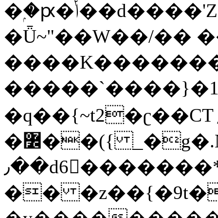
�ۭ�ԗ�ݳ��d����'Z����>!pQ}
�Ǖ~"��W��/�� ��
����K�������
�����`����}�1
�q��{~t2�ʗ��CT؍���������{�~}ur����u�}o����(�:�j���=����{�۝Vo�An��J^��������M\M�'{{l�i
�߼��({ _�g�.Nfӻg����f7z91o^��̤^�>��2�`�:|#dk�{>�>>&�tsw�Nwo�?
٫��d6򆧇�������*��[|^]oo���NW~zz>�X&�u�=K?
�� �z��{�9t�