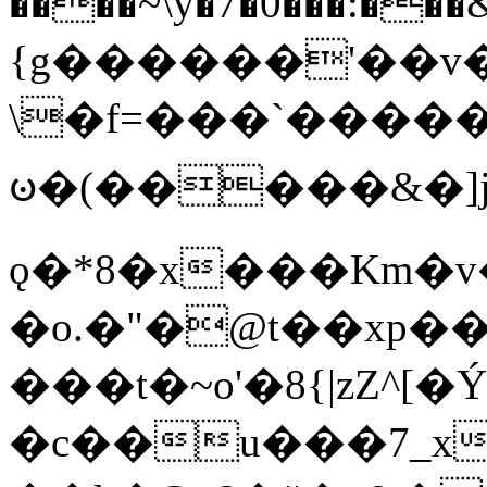
����~\y�7�0���:���&�_DN#�
{g������'��v�
\�f=���`�����
ꧽ�(�����&�]j
ǫ�*8�x���Km�v
�o.�"�@t��xp�
���t�~o'�8{|zZ^[�
�c��u���7_xg{���Q�n4���