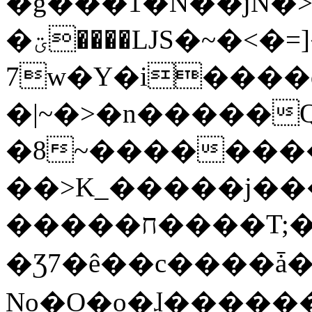
�g���1�N��jN�
�ؾ����ǇS�~�<�=]����^vz��{{��t�%
7w�Y�i����
�|~�>�n�����
�8~��������
��>K_�����j��
�����ח����T;�uU�w��oovW�N�\�v�̓��N��6xz��z^��s�;
�Ʒ7�ê��c����ǡ�Oo
No�O�o�ɺ����