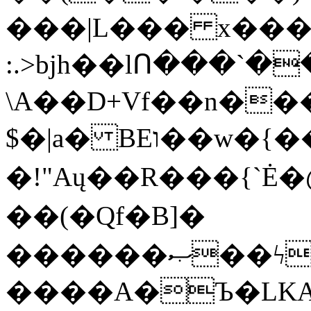
���|L��� x���b
:.>bjh��lՈ���`
\A��D+Vf��n��
$�|a� BEו��w�{���;���q�X��d%�������W� hU�(�1�Ū}9�S�F<��i�L3�;�
�!"Aų��R���{`
��(�Qf�B]�
������ޞ��ϟak��r��_39$�8�p���7�2�yIZ�R��x��/
����A�Ъ�LKA