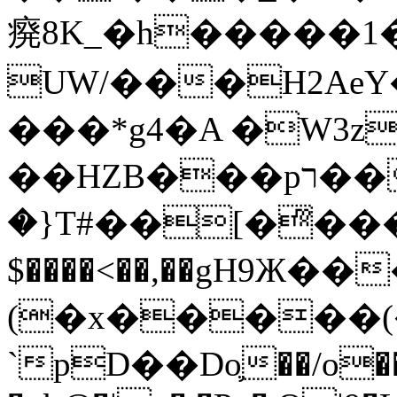
㾱8K_�h�����1
UW/���H2AeY�
���*g4�A �W3z
��HZB���pר��b�wO�N��{@H�m�F{���ۣ��?
�}T#��[�ͫ���
$����<��,��gH9Ж
(�x�����
`pD��Do֛��/o��