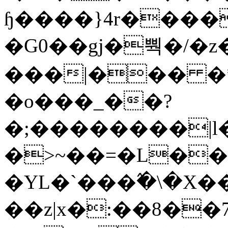
ɧ����}4r����
�G0��gj�뿩�/�z
���|��� �
�o���_��?
�;��������|
�>~��=�L��
�YL�`���߬�\�X�
��z|x�:��8�