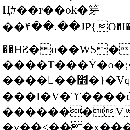
Ӊ#��r��ok�笌
��۴��.��JP{O�I
��ΗƧ�o��WS�
����T���Ý�o�;����������
������׻�}�Vq���j¯���P�.QwO�ｓ
���I�V�ϓ����d
�������V
�v��<���x���ۻ��a���R_�n���