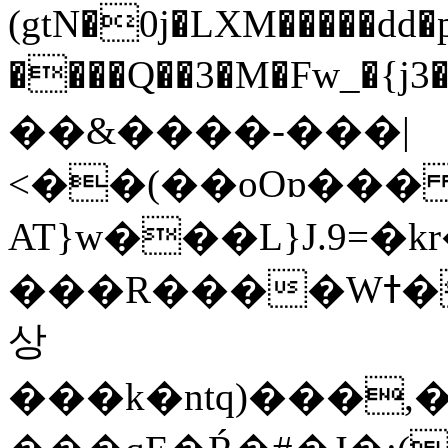
(gtN�0j�LXM�����dd
����Q��3�M�Fw_�{j3��]=����
��&����-���|
<��(��oOɒ���
AT}w���L}J.9=�
���R����Wߙ���o�O���ӯ��������?
상
���k�ntq)���,