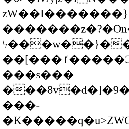
zW��I�������}�
�������z�?�O
ϟ���w��}��
��[���ٵ�����Ͻ���������x�ս��Apq�����޻�V����O�cp����ٝy{����:�k�ןNݯOOCyx6���&���?
���s���
���8v�d�]�9��6
���-
�K�����q�u>ZWOO�w��߼��W�a���p��