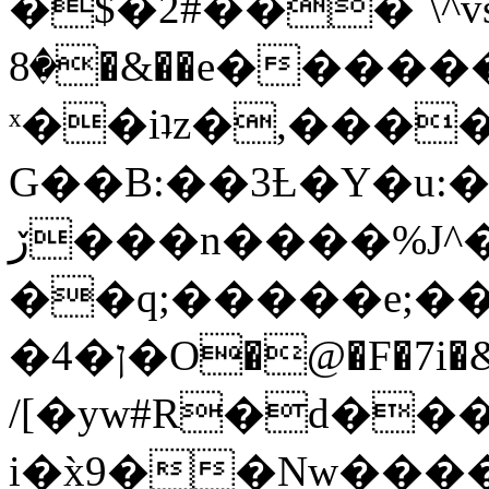
�$�2#���`\^vs
�8�&��e�������:�\���{��9�����g��f�r?
ˣ��iʇz�,���
G��B:��3Ƚ�Y�u:�
ڒ���n����%J^�}
��q;�����e;��
/[�yw#R�d���
i�x̀9��Nw����