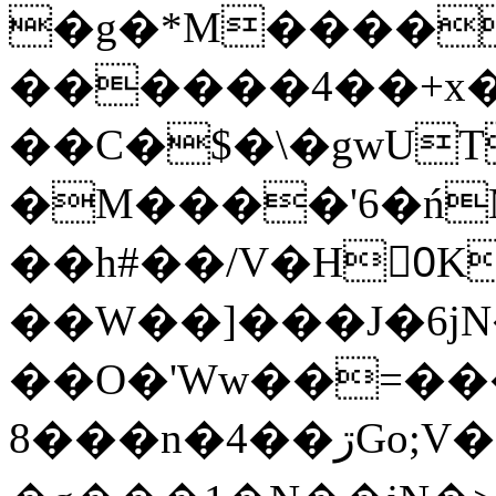
�g�*M����
������4��+x�
��C�$�\�gwUT
�M����'6�ń
��h#��/V�H0ٍK�7'�1�L�A�2
��W��]���J�6jN
��O�'Ww��=���
�8��n�4��ڗGo;V���y��4����n�7�v���Lu�/