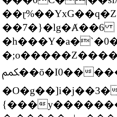
��ɽ%��YxG��q�
��7�}�lg�Ⱥ��6
�h���Y�a�`�0�
�;o�����Z������
ﶻ��ō�I0�����o�b�{L������3����2�O.z���/
�O�g��]i�j��3�u�̨S;�ܳ
{���y������