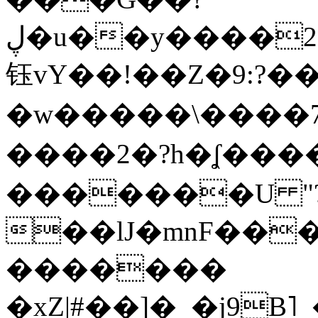
ڸ�u��y����2o�Gc���t!W���k+(���
钰vY��!��Z�9:?� �
�w�����\����7�
����2�?h�ʆ 
�������U "?
��lJ�mnF��
�������
�xZ|#��]�_�j9B