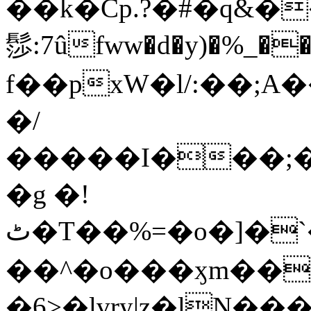
��k�Cp.?�#�q&�
髿:7ûfww�d�y)�%_�����>
f��pxW�l/:��;A
�/
�����I���;�
�g �!
ٹ�T��%=�o�]�`�8mxݽ������˳���0�n̾X'��3ǘ9����������I�&��G�������z>��]�%��/
��^�o���ӽm��ܑ�wOooOn���������
�6>�lvry|z�lN���