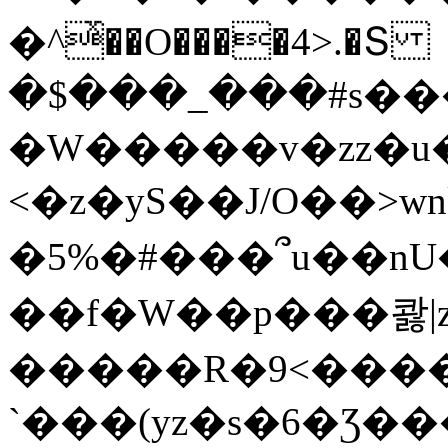
�^ͯ��O����4>.�Տ
�$���_���#s��
�W�����v�zz�u�
<�z�yS��J/O��>wn
�5%�#���՞u��nU
��f�W��p���콿|z
�����R�9<����
`���(yz�s�6�Ʒ�