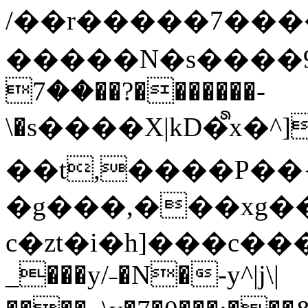
/��r�����7��
�����N�s����9�j
��7��?�������-
\�s����X|kD�᩺x
��t,����P��{
�g���,���xg�
c�zt�i�h]���c���
_���y/˗�N�-y^|j\|