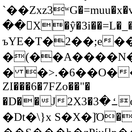
`��Zxz3ʷG�=muu�
��񛆻X�ŷ�3i��=L�
ъYE�T�2��;e�
�(��A����
� �>.�6��O��
ZI���6�7FZo��"�
�D��J2X3�ߑ�3o�|aak�q�@����]�K���w���r;�
�Dt�\}x S�X�]Ό�