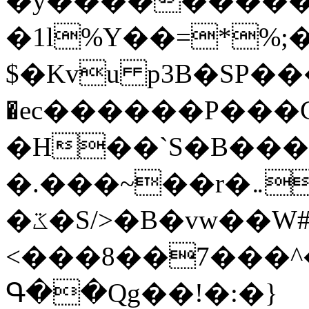
�y�����������
�1l%Y��=*%
$�Kvu p3B�SP�
�ec������P���G
�H��`S�B��
�.���~��r�޼�}�܅�mؕWu���K}
�ػ�S/>�B�vw��W#�I��*]\W��)Ħ�1��fC}
<���8��7���
Գ��Qg��!�:�}