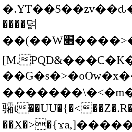
�.YT��$��zv��ԃ
����덝
��(��W׋����>��O>�d�%Y�@�@ڻ<�z{rc&׻��z�����AeK�^�����������˩t��=x~
[M.PQD&���C�K
��G�s�>�oOw�x�
�������\�<�m�PU�5�Ǉ*X�
骦t��UU�{�<��Z�.R�
��X�>�{ϫa,]�����