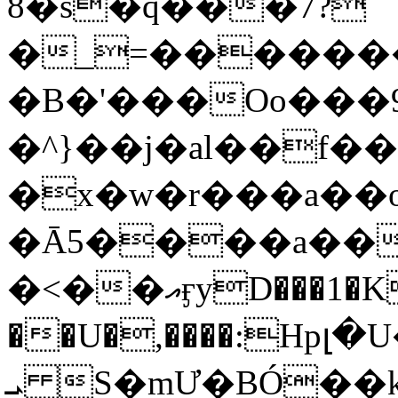
8�s�q���7?
�_=�����
�B�'���Oo���9
�^}��j�al��f
�x�w�r���a�
�Ā5����a��
�<��އӻyD���1�KS�w���!
��U�,����:Hpլ�U�K��_y4߼��O���
ܝ S�mƯ�BÓ�