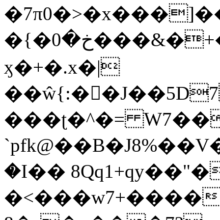
�7π0�>�x���]
�{�خ�0���&�+�zwYFEÙ4�~�_�̾�
ӽ�+�.x�|
��ŵ{:��J��5D7��
���ʈ�^�= W7��
`pfk@��B�J8%��V����\ߤ��/o��d��6b�@��J�tqw3�}>Y]������<�b��̌��{B���~v_v��fT`��88��
�I�� 8Qq1+qy��"�
�<���w󠒪7+�����X�n�F�a��M