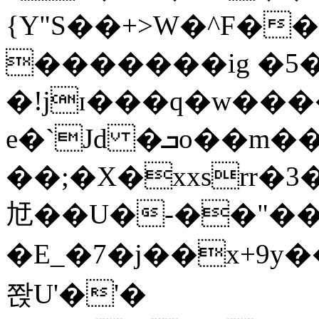
{Y"S��+>W�^F�
�������ig �5
�!jɪ���q�w��
e�`Jd �ܒo��m��1��d|
��;�X�xxsrr�
㝼��U�-��"��zȿ
�E_�7�j��x+9y�
쫝U'�'�