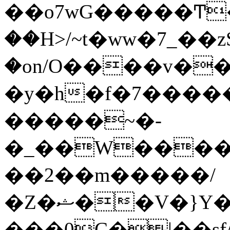
��o7wG�����Ͳ
��H>/~t�ww�7_��z
�on/O����v�
�y�h�f�7����
�����~�-
�_��W����;
��2��m�����/
�Z�ޝ��V�}Y�I�ծ�O�����S��]z��w��7�޷�����h���u��7w.ϻ���8X��ͮ�����W�dm�Jߜ��q/>?
���0C�|��sf