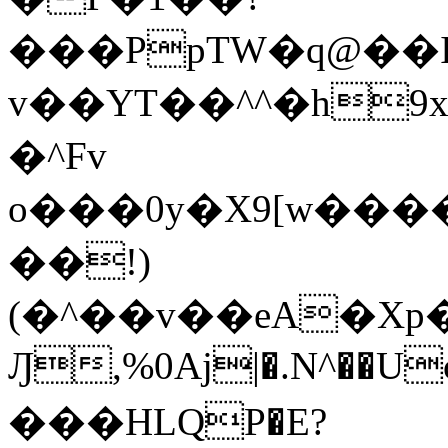
���PpTW�q@��
v��YT��^^�h9x
�^Fv
o���0y�X9[w��
��!)
(�^��v��eA�Xp�>0�+*���h����s�ײT)D$%�AQ�To�*�>W�^�=�.
Ԓ,%0Aj|�.N^��Uc
���HLQP�E?