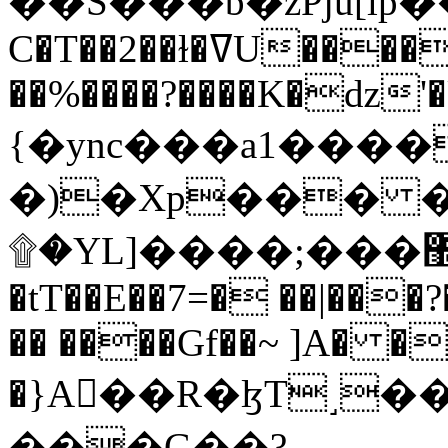
C�T��2��ɫ�ߜU����2�L�����m" �
��%����?����K�ǳ'�
{�ync���a1����
�)�Xp��� �
۩�YL]����;���׿�޽������+��k��o���O�Zt�6�[a��v_r;�b�f���==
�tT��E��7=� ��|���?
�� ����Gf��~ ]A� �
�}A��R�ɮT˼�
���G��?