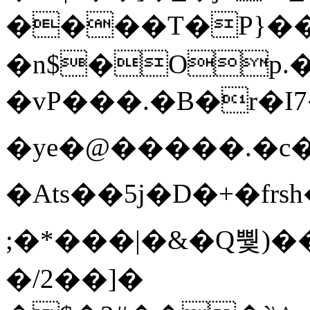
����T�Ρ}�
�n$�Op.
�vP���.�B�r�I7�gp~H
�ye�@��� ��.�c
�Ats��5j�D�+�fr
;�*���|�&�Q뿿)�
�/2��]�