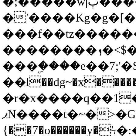
�;�����w|ٻ����<-
�'����Kg�g�[�k
���f��tz�����
��������ܙ�<$��������s���
���ۣ����e��7;'�Sc����ߋv
��l��dg~�x������G��6�{`�g���ݝ
�r�x����q��1
ޕN����t�~�>�G�{�Wރ�sl̞�@x_:�ˏ��՛��zU;wk�F�m�q}
{��7�o������y�