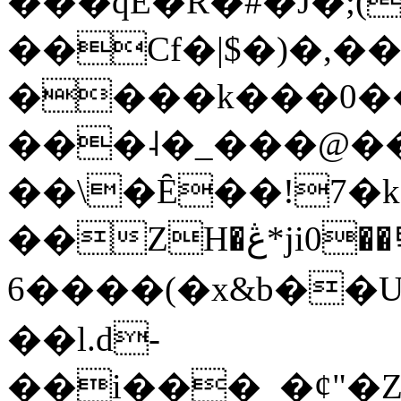
���qE�Ŕ�#�J�;(
��Cf�|$�)�,�
����k���0�
���˨�_���@��
��\�Ȇ��!7�k
��ZH�ڠ*ji0��탃
6����(�x&b��
��l.d-
��i���_�ȼ"�Z�����׋����\�\�w3�|W'�L8y<#�Y�HX�*b��.̏