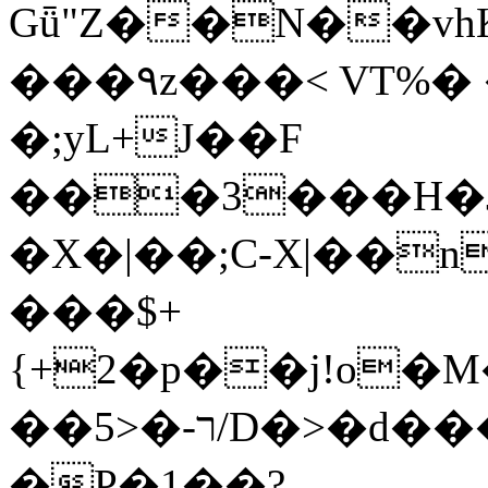
Gǖ"Z��N��v
���٩z���< VT%� �}z�XEu�<ं�Q!
�;yL+J��F
���3���H�J:~�
�X�|��;Ϲ-X|��n
���$+
{+2�p��j!o�
��ר-�<5/D�>�d�����1!u8JP�@TE�
�P�1��?