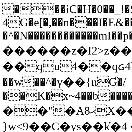
���iC�H�0��_!
4G�e[�,��n���I�E&��
�^�N������������mI��p�
������z�I2>z��
��qu4��qᏽ4H&A
��w��^�ү��{nƓ�/
��K�x~4��b�����
��"�Aޙ8X��M��K�D
}w<9��C�ys��k҆�޼� :���4�� 4�E0���oӮ�