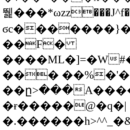
뛡���*ωzz���J^f�o
ϭc�������}��
�
�F�
����ML�]=�W#
��� ��%�'�
��ը>���A����
�ɍ�����@�q�|
�.������h>^^_�