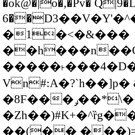
�ok@�|o�,�Pv� Q|9
6��D3��V�Y'�
�1�<�&���
��h���n��Cd
�����˫���4�D�
Vn#:A�?`h��]p�
�8F���ݛ��*\��U��S
�Zh��)#K+�^ȑg�
��(�� ���)=�