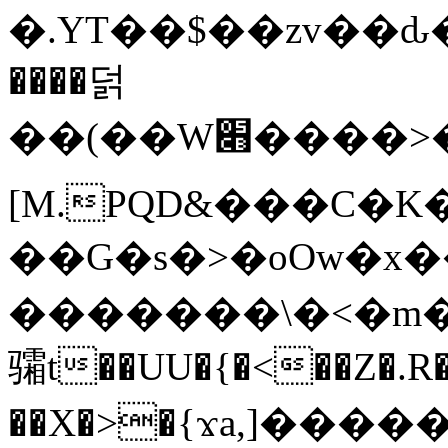
�.YT��$��zv��ԃ
����덝
��(��W׋����>��O>�d�%Y�@�@ڻ<�z{rc&׻��z�����AeK�^�����������˩t��=x~
[M.PQD&���C�K
��G�s�>�oOw�x�
�������\�<�m�PU�5�Ǉ*X�
骦t��UU�{�<��Z�.R�
��X�>�{ϫa,]�����