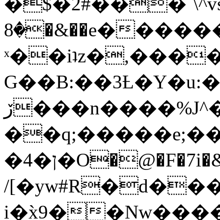
�$�2#���`\^vs
�8�&��e�������:�\���{��9�����g��f�r?
ˣ��iʇz�,���
G��B:��3Ƚ�Y�u:�
ڒ���n����%J^�}
��q;�����e;��
/[�yw#R�d���
i�x̀9��Nw����