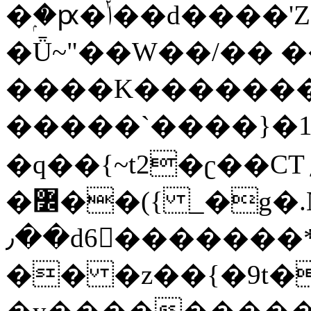
�ۭ�ԗ�ݳ��d����'Z����>!pQ}
�Ǖ~"��W��/�� ��
����K�������
�����`����}�1
�q��{~t2�ʗ��CT؍���������{�~}ur����u�}o����(�:�j���=����{�۝Vo�An��J^��������M\M�'{{l�i
�߼��({ _�g�.Nfӻg����f7z91o^��̤^�>��2�`�:|#dk�{>�>>&�tsw�Nwo�?
٫��d6򆧇�������*��[|^]oo���NW~zz>�X&�u�=K?
�� �z��{�9t�