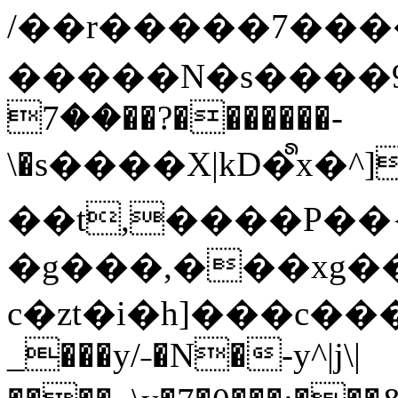
/��r�����7��
�����N�s����9�j
��7��?�������-
\�s����X|kD�᩺x
��t,����P��{
�g���,���xg�
c�zt�i�h]���c���
_���y/˗�N�-y^|j\|