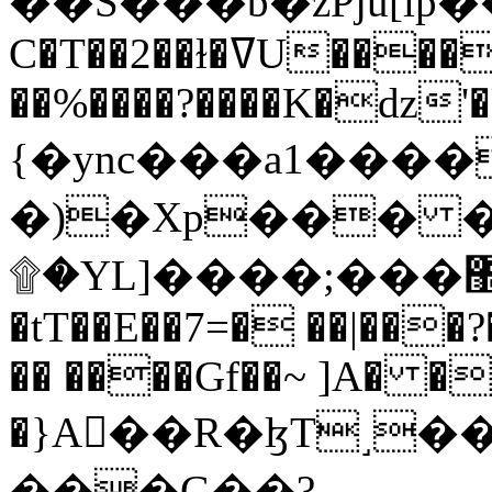
C�T��2��ɫ�ߜU����2�L�����m" �
��%����?����K�ǳ'�
{�ync���a1����
�)�Xp��� �
۩�YL]����;���׿�޽������+��k��o���O�Zt�6�[a��v_r;�b�f���==
�tT��E��7=� ��|���?
�� ����Gf��~ ]A� �
�}A��R�ɮT˼�
���G��?