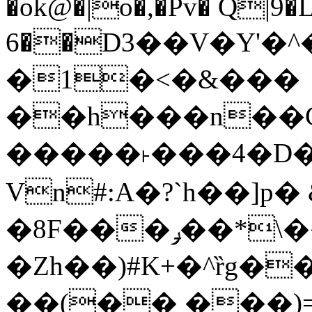
�ok@�|o�,�Pv� Q|9
6��D3��V�Y'�
�1�<�&���
��h���n��Cd
�����˫���4�D�
Vn#:A�?`h��]p�
�8F���ݛ��*\��U��S
�Zh��)#K+�^ȑg�
��(�� ���)=�