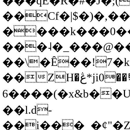
���qE�Ŕ�#�J�;(
��Cf�|$�)�,�
����k���0�
���˨�_���@��
��\�Ȇ��!7�k
��ZH�ڠ*ji0��탃
6����(�x&b��
��l.d-
��i���_�ȼ"�Z�����׋����\�\�w3�|W'�L8y<#�Y�HX�*b��.̏