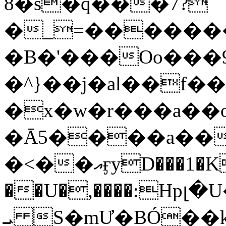
8�s�q���7?
�_=�����
�B�'���Oo���9
�^}��j�al��f
�x�w�r���a�
�Ā5����a��
�<��އӻyD���1�KS�w���!
��U�,����:Hpլ�U�K��_y4߼��O���
ܝ S�mƯ�BÓ�