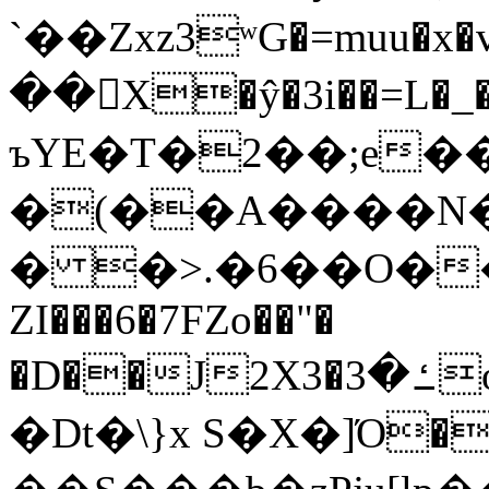
`��Zxz3ʷG�=muu�
��񛆻X�ŷ�3i��=L�
ъYE�T�2��;e�
�(��A����
� �>.�6��O��
ZI���6�7FZo��"�
�D��J2X3�ߑ�3o�|aak�q�@����]�K���w���r;�
�Dt�\}x S�X�]Ό�