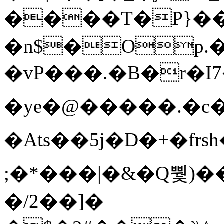
����T�Ρ}�
�n$�Op.
�vP���.�B�r�I7�gp~H
�ye�@��� ��.�c
�Ats��5j�D�+�fr
;�*���|�&�Q뿿)�
�/2��]�