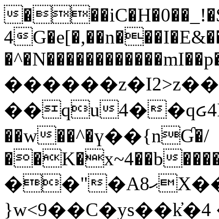
���iC�H�0��_!
4G�e[�,��n���I�E&��
�^�N������������mI��p�
������z�I2>z��
��qu4��qᏽ4H&A
��w��^�ү��{nƓ�/
��K�x~4��b�����
��"�Aޙ8X��M��K�D
}w<9��C�ys��k҆�޼� :���4�� 4�E0���oӮ�