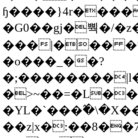
ɧ����}4r����
�G0��gj�뿩�/�z
���|��� �
�o���_��?
�;��������|
�>~��=�L��
�YL�`���߬�\�X�
��z|x�:��8�