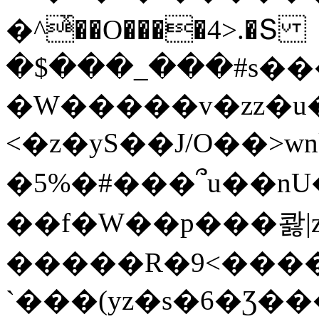
�^ͯ��O����4>.�Տ
�$���_���#s��
�W�����v�zz�u�
<�z�yS��J/O��>wn
�5%�#���՞u��nU
��f�W��p���콿|z
�����R�9<����
`���(yz�s�6�Ʒ�