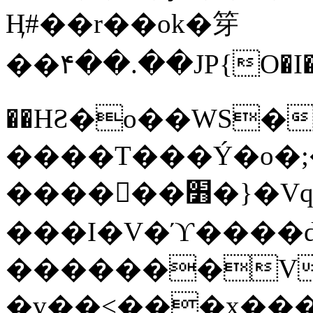
Ӊ#��r��ok�笌
��۴��.��JP{O�I
��ΗƧ�o��WS�
����T���Ý�o�;����������
������׻�}�Vq���j¯���P�.QwO�ｓ
���I�V�ϓ����d
�������V
�v��<���x���ۻ��a���R_�n���