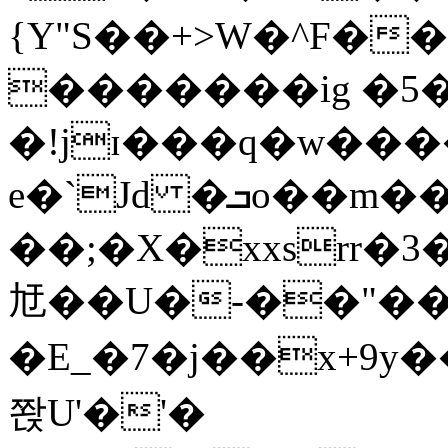
{Y"S��+>W�^F�
�������ig �5
�!jɪ���q�w��
e�`Jd �ܒo��m��1��d|
��;�X�xxsrr�
㝼��U�-��"��zȿ
�E_�7�j��x+9y�
쫝U'�'�