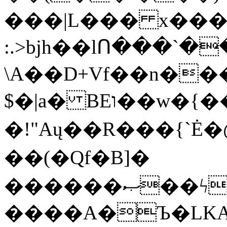
���|L��� x���b
:.>bjh��lՈ���`
\A��D+Vf��n��
$�|a� BEו��w�{���;���q�X��d%�������W� hU�(�1�Ū}9�S�F<��i�L3�;�
�!"Aų��R���{`
��(�Qf�B]�
������ޞ��ϟak��r��_39$�8�p���7�2�yIZ�R��x��/
����A�Ъ�LKA