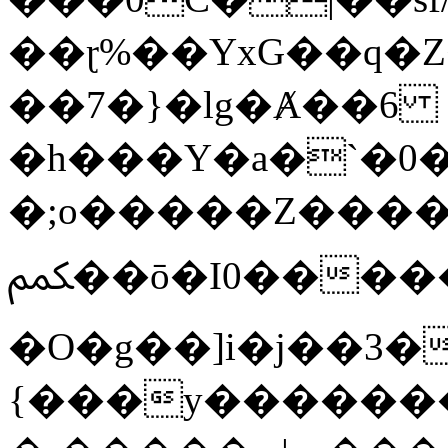
��ɽ%��YxG��q�
��7�}�lg�Ⱥ��6
�h���Y�a�`�0�
�;o�����Z������
ﶻ��ō�I0�����o�b�{L������3����2�O.z���/
�O�g��]i�j��3�u�̨S;�ܳ
{���y������