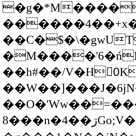
�g�*M����
������4��+x�
��C�$�\�gwUT
�M����'6�ń
��h#��/V�H0ٍK�7'�1�L�A�2
��W��]���J�6jN
��O�'Ww��=���
�8��n�4��ڗGo;V���y��4����n�7�v���Lu�/