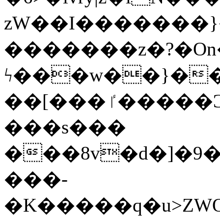
zW��I�������}�
�������z�?�O
ϟ���w��}��
��[���ٵ�����Ͻ���������x�ս��Apq�����޻�V����O�cp����ٝy{����:�k�ןNݯOOCyx6���&���?
���s���
���8v�d�]�9��6
���-
�K�����q�u>ZWOO�w��߼��W�a���p��