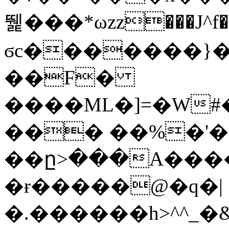
뛡���*ωzz���J^f�o
ϭc�������}��
�
�F�
����ML�]=�W#
��� ��%�'�
��ը>���A����
�ɍ�����@�q�|
�.������h>^^_�