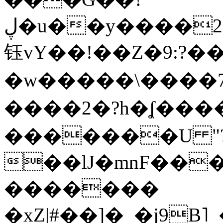
ڸ�u��y����2o�Gc���t!W���k+(���
钰vY��!��Z�9:?� �
�w�����\����7�
����2�?h�ʆ 
�������U "?
��lJ�mnF��
�������
�xZ|#��]�_�j9B