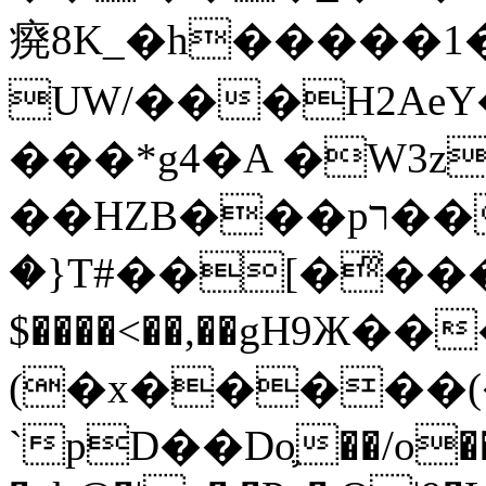
㾱8K_�h�����1
UW/���H2AeY�
���*g4�A �W3z
��HZB���pר��b�wO�N��{@H�m�F{���ۣ��?
�}T#��[�ͫ���
$����<��,��gH9Ж
(�x�����
`pD��Do֛��/o��