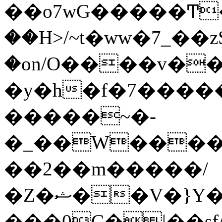
��o7wG�����Ͳ
��H>/~t�ww�7_��z
�on/O����v�
�y�h�f�7����
�����~�-
�_��W����;
��2��m�����/
�Z�ޝ��V�}Y�I�ծ�O�����S��]z��w��7�޷�����h���u��7w.ϻ���8X��ͮ�����W�dm�Jߜ��q/>?
���0C�|��sf