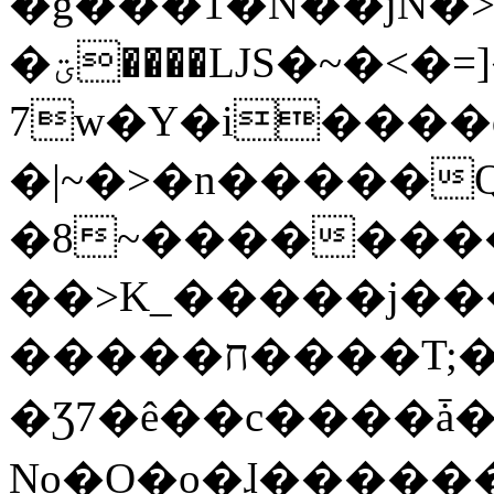
�g���1�N��jN�
�ؾ����ǇS�~�<�=]����^vz��{{��t�%
7w�Y�i����
�|~�>�n�����
�8~��������
��>K_�����j��
�����ח����T;�uU�w��oovW�N�\�v�̓��N��6xz��z^��s�;
�Ʒ7�ê��c����ǡ�Oo
No�O�o�ɺ����