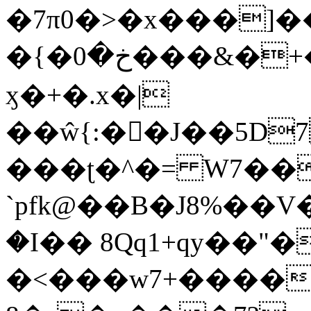
�7π0�>�x���]
�{�خ�0���&�+�zwYFEÙ4�~�_�̾�
ӽ�+�.x�|
��ŵ{:��J��5D7��
���ʈ�^�= W7��
`pfk@��B�J8%��V����\ߤ��/o��d��6b�@��J�tqw3�}>Y]������<�b��̌��{B���~v_v��fT`��88��
�I�� 8Qq1+qy��"�
�<���w󠒪7+�����X�n�F�a��M