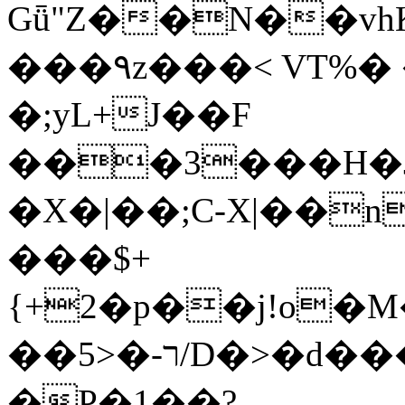
Gǖ"Z��N��v
���٩z���< VT%� �}z�XEu�<ं�Q!
�;yL+J��F
���3���H�J:~�
�X�|��;Ϲ-X|��n
���$+
{+2�p��j!o�
��ר-�<5/D�>�d�����1!u8JP�@TE�
�P�1��?