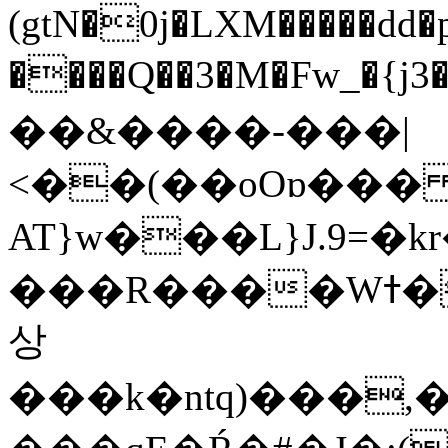
(gtN�0j�LXM�����dd
����Q��3�M�Fw_�{j3��]=����
��&����-���|
<��(��oOɒ���
AT}w���L}J.9=�
���R����Wߙ���o�O���ӯ��������?
상
���k�ntq)���,