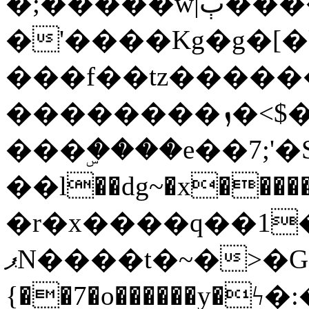
�;�����w|ٻ����<-
�'����Kg�g�[�k
���f��tz�����
��������ܙ�<$��������s���
���ۣ����e��7;'�Sc����ߋv
��l��dg~�x������G��6�{`�g���ݝ
�r�x����q��1
ޕN����t�~�>�G�{�Wރ�sl̞�@x_:�ˏ��՛��zU;wk�F�m�q}
{��7�o������y�