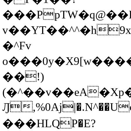
���PpTW�q@��
v��YT��^^�h9x
�^Fv
o���0y�X9[w��
��!)
(�^��v��eA�Xp�>0�+*���h����s�ײT)D$%�AQ�To�*�>W�^�=�.
Ԓ,%0Aj|�.N^��Uc
���HLQP�E?