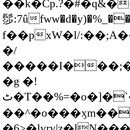
��k�Cp.?�#�q&�
髿:7ûfww�d�y)�%_�����>
f��pxW�l/:��;A
�/
�����I���;�
�g �!
ٹ�T��%=�o�]�`�8mxݽ������˳���0�n̾X'��3ǘ9����������I�&��G�������z>��]�%��/
��^�o���ӽm��ܑ�wOooOn���������
�6>�lvry|z�lN���