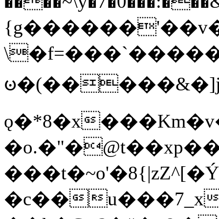
����~\y�7�0���:���&�_DN#�
{g������'��v�
\�f=���`�����
ꧽ�(�����&�]j
ǫ�*8�x���Km�v
�o.�"�@t��xp�
���t�~o'�8{|zZ^[�
�c��u���7_xg{���Q�n4���