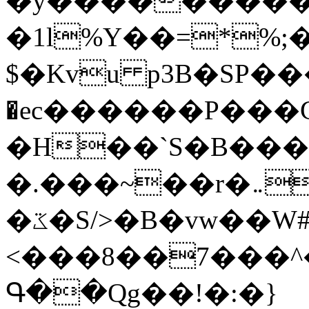
�y�����������
�1l%Y��=*%
$�Kvu p3B�SP�
�ec������P���G
�H��`S�B��
�.���~��r�޼�}�܅�mؕWu���K}
�ػ�S/>�B�vw��W#�I��*]\W��)Ħ�1��fC}
<���8��7���
Գ��Qg��!�:�}