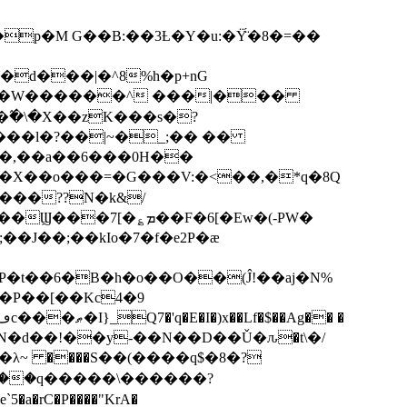
p�M G��B:��3Ƚ�Y�u:�Ÿ̈́�8�=��
R�d���|�^8%h�p+nG
�W������^ ���|���
�\�X��zK���s�ּ?
���l�?��|~�_;�� ��
k�X��o���=�G���V:�<��,�*q�8Q
���??N�k&/
��F�6[�Ew�(-PW�
�J��;��kIo�7�f�e2P�ӕ
��P��[��Kc4�9
��N�d��!��y-��N��D��Ǔ�ԉ�t\�/
�λ~ ����S��(����q$�8�?
��q�����\������?