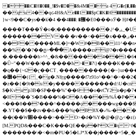
���iC�H�0��_!�$v�D��&4M��a 4G�e[�,��n���I�E&��f��-�^�
��qu4��qᏽ4H&Ae��1��$pC�K�H����������č@QX�
}w<9��C�ys��k҆�޼� :���4�� 4�E0���oӮ� Ӊ#��r��ok�笌��۴��.��JP{O�I�I�M��4�6Џ�3�ꦩ�l���W����/��ΗƧ�o��WS��<$�'�
����T���Ý�o�;����������,|^�ۻ_�U����B�ܭw����:�*|������׻�}�Vq���j¯���P�.QwO�ｓ���I�V�ϓ����d}
�������V�� �v��<���x���ۻ��a���R_�n���뛡���*ωzz���J^f�o�\>���yc-ϭc�������}��(����;/J��K�J�/
�
�F� ����ML�]=�W#�B��i11^��n
��%�'�?��ը>���A����zs@?�ɍ���
�.������h>^^_�&������4��1�6�bUo�o.�� 
�Ǖ~"��W��/�� ����Һ >��?ֿ\}����K�
�q��{~t2�ʗ��CT؍���������{�~}ur����u�}o����(�:�j���=����{�۝Vo�An��J^��������M\M�'{{l�i
�߼��({ _�g�.Nfӻg����f7z91o^��̤^�>��2�`�:|#dk�{>�>>&�tsw�Nwo�?٫��d6򆧇�������*��[|^]oo���NW~zz>�X&�u�=K?��
�z��{�9t�x/�y�����������d:\U�cn
$�Kvu p3B�SP���%"��6�o�rC͆Y2n�p
�H��`S�B���%�O�A���s%Á�P� �.���~��r�޼�}�܅�mؕWu���K}�ػ�S/>�B�vw�
<���8��7���^�����ǫ����wg���$
�.YT��$��zv��ԃ���%ɼ�B
8X�ހ%ޅ��������׏������en�KT��������/����덝
��(��W׋����>��O>�d�%Y�@�@ڻ<�z{rc&׻��z�����AeK�^�����������˩t��=x~
[M.PQD&���C�K���QE��p�ԻX�η^f���
�������\�<�m�PU�5�Ǉ*X��j����=5�_�w�����_�PO��{ޥ�V�ӗ�������� o�t⭟#��w7�p��6