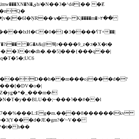
��3�^d4[�� �Ɇ
I�nQ�
�y~ K|����m�>٢��
��lxH�C�0�}�3����؟T+��|
�V�?i�� �G�۸&@뭭r����9_z�:t�X�t�
i��;�3�t�dh�.��5]���{���q ��|
�=���D��h� �m���o)���d�?
Z�yǥ�*�_���m�/
�N�T�y��BLU��;~���˥��#��l
��7��%���L:Eg�m.��̝��8������lkv
*�t�h��