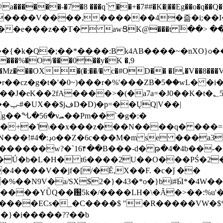
���-�7�8 ���q` ��+�7##�K�|��Eg��o�q��Q�˩mw���XN�N�یb/�N
p�e����V����,������4�즒�i;��
�T�  awՑK@���t ٚ��> ��[v�[�6I�ŅR��ݍ
�;���{�k�Q�;��*����:B k4AB����~�nXO}o���
���%�O/���0��y�K �,9
z���OX�(�:��/� c�#OD�� �I,�V��8��
b�r��cz�g�t�'�0~)���r�%'���ZBۡ�5��wL� �
��2fA����>�(�a7a=�J0��K�t�؂5q�T�5�;UC6
��|
�Pm��`�g�:�
>�<�+�˥\��x���z���N����q� ��
���[�DV�o�|
�����w?�`16۴��B���-d� թ�4�4b��-�
�2�Ú�b�L�H� t6����2U��O���PŚ�2
4����V��jf�[/�Ĕ,X��F. �c�ǰ ��
�%��N9V�a/
SX$2�}�43�*o�}bi#Ӹ*�4W
c8A����ECs�_�C����$ "�R�����VW�$
}�i�����??��b