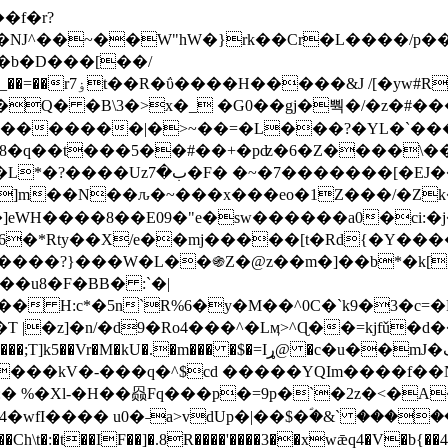
Ǌ^��~��W"hW�}rk��Cr�L����/p��
�ן�4�O�@�F�7i�&�6�īw�:o���X(�������~�~�y���_��=��rۏ7t��R�ΰ����H����
�&J /[�yw#
Q� �B\3�>x�_ �G0��gj�뿩�/�z�#�
�
�������|�>~��=�L���?�YL�`���߬
�w8�q��t���5��#��+�pʣ�6�Z����\�
j]m��N��ԉ�~���x���eo�1Z���/�Z
eWH����8��E09�"e�sw������a0�ci:�j
�X/e��mj�����[t�Rd{�Y�����Ϣ���7[�؏ܡ
���?}���W�L��֍Z�@z��m�]��b*�k[;�
|�z]�n/�d9�Ro4���^�Lӎ>^Ɋ��=kjfǔ�d
�P�����kV�-���q�^$cd �����YQIm����f
:� %�Xl-�H��赑Fq���p�=9p�`�2z�<�A
�wfI���� u0�˗a>vdUp�|��$�ؐ�&` ����