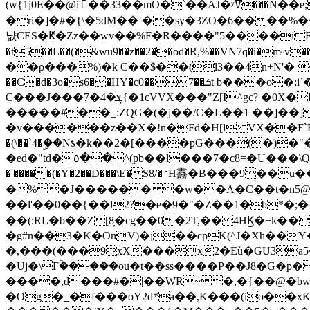
(w{1j0E��@i'��33��mO�`��AJ�ʸߜ���N��e;�vv�3R�5� [���cc�L"�g�r���Wz�.m#��Q�Bv���+��2K�tN������^�}y������Q�ۅUbB,���j�зb*��Q"�zӦc��Y�, B]!hI�KZ�T�5/
�ri�]�#�{\�5dM��ʿ��sy�3ZO�6����%�
냢CES�Ԟ�Zz��wv��%F�R����"5����i FJo߿E�I���J��K^D��iO�I�7<�䌔�l�\�W�H���IK�|ςR3~t@ j����g�E�
�t5��L��(�&wu9��z��2��od�R,%��VN7q�i�m
��ρ���%)�k C��$��(l3��4n+N'� 
��C�d�3o�s6��HY�c0��7��ܭt b���o�;i`�$R�N[z���h�K����-�]T�4�n�k�<ł@1�u���_�x�u�
C���J���ܮ�4�7{�1cVVX���"Z[I^gc? �0X�Ry��'�u��.̼�+��R��RnF$��/XHkDQ��*!"�����
�����#��_:ZQG�(�
j��/C�L��1 ��]��
�v������z��X�!n�Fd�H[l VX��F`R��M�oG�m�������ۼA��XXˮ~��^
�(\��`4�ۣ��Nƾ�k��2�[����pG���(�)
�ed�"td�٥��^(pb��l���7�c8=�U���\Q����wƜ�M�t�l��N��Z#��3E<���X@��|���8��2f�(� u��� �K�Zе?��TӊjLEn��m
�|�����(�Y�2��D���\E�S8/� וH䨺�B���9��u��/؆���5�<�ʾV#2ύ�)e��-�j�*A:�z'%�B��$��d{ڀ ��s!������g�fX��1�Z�[eC�m� �-
�%�J������ �w��A�C��t�n5@��
��l'��0��{��l2?�e�9�"�Z��1�b*�;�ІV:
��(:RL�b��Z[8̦�cg��0�2T,��4HϏ�+k��
�g#n��3�K�OnV)�j��cpK(^J�Xh��
�,���(���9xX���x2�Eù�GU3a
�Uj�\Fؒ�����ou�t��ss����P��J8�G�p� ��Ғ�a� �{?���r8oJI��ȋ
����,d���#�|��WR~�,�{��@�bw�
�Og�_�f���oY2ԁ*a��,K
���(io��x