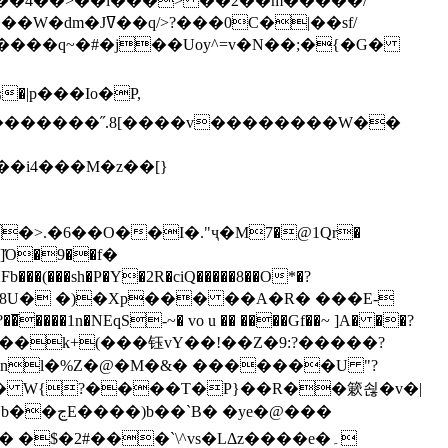
`��4��>��i���> ��2��m�����/
B����q~�#�j��Uoy^=v�N��;�{�G�
�>.�6��O��I�."ҷ�M7�@1Qr�
Fb���(���sh�P�Y�2R�ciQ�����8��O*�?
s����nl�%Z�@�M�&� �������U "?
�U� W{?����T�Ρ}��R��簌쇦�v�|
e�@���
]� �$�2#���`\^vs�LΔz����e�۔