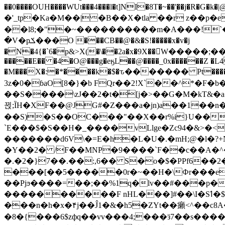
��0����OUH����WUt���4���l�t]NI�8T�~��'͙��j�R�G�k�|@a���
�'_tp�Ka�M��|�B��X�tla ��r z��
��l8;�"�~����������m�A���!`��e���z�
�V�pݎ���O ���CB��@�&�S!�����x�v�j
�N�4{�`6�p&>X(�\��2a�x�9X��򢧰W����
�����E�� �4�O@���g�eӄL��@����_0x������Z �
L4
�M���X�:�*����k�$�ԏ������� Pt����M
3z�0�ɓaO[8�}�b FQr��2!X`��^*�F�
��S����\zJ��2�t�۫[j�>��G�M�kT&�a��J�eK
뀑;ȈH�XF��@JG#�Z���a�jn)a��1��n��ݕ-#�UX��$jفD�D)�p=��ŲQ|V
��S)�S��OC���"��X��r%i}U��g��ᖓ�56�vܚ�
`E���$�S��H�_����vLlge�Zc94�&
�������d6V\�=E�h�L�U�.�mH;@�l�?+N���!#ڊ:�4o��Z�6c���M�m se ���a3
�Y��2� /F��MNP�9����`F��c��A�^�
�.�2�}7��.��:,6�� S�o�$�PPf6�
���[��5�����0r�~��H�\Фr���e�
��Pjϧ����=��;��%1q�lv��#���p�
����������F nHL���]#��\I�Sߗ�$����YǕQ��԰5k�/����LH�\�Ȃ�>��:%u'��3(Y���d�JΕ�gm?�'~V��
���n�h�x�۴j��Ĵ1�&�h5�ZYt��癩<^�� 
�8�{���6$zфq��vv���4;���ӟ7��s�����