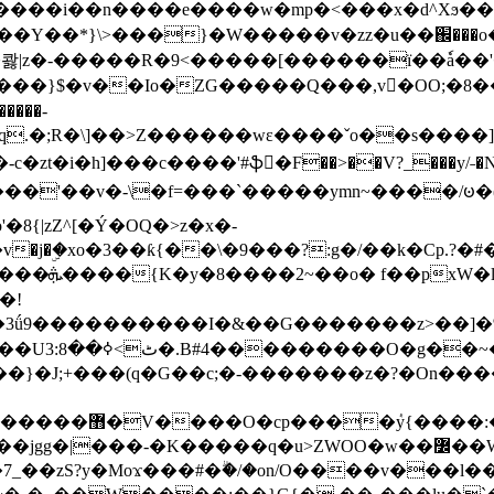
���e����w�mp�<���x�d^Xϧ����a�c��r�ۇ/�^
��*}\>���}�W�����v�zz�u��֌���o����
��콿|z�-�����R�9<�����[������ї��ٗa�
��}$�v��Io�ZG�����Q���,v�OO;�8��
��q.�;R�\]��>Z������wɛ����ˇo��s����
�i�h]���c����'#ֆ�F��>��V?_���y/˗�N�
8{|zZ^[�Ý�OQ�>z�x�-
�Y�ï'�/�/
�!
x�����l~R}
�����}�J;+���(q�G��c;�-�������z�?�On�
�K�����q�u>ZWOO�w��߼��W�a���p�����ޓ���_���r-
7_��zS?y�Moϫ���#�ۗ�/�on/O����v���l