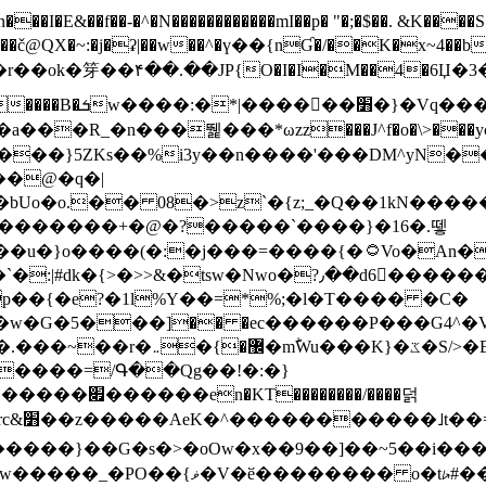
N������������mI��p� "�;�$��. &K����S�vק ������z�I2>z�� �tp��g�T
~:�j�ʡ|��w��^�ү��{nƓ�/��K�x~4��b�����r 1t
���}5ZKѕ��%i3y��n����'���DM^yN�
��@�q�|
08�>z`�{z;_�Q��1kN������\f; �ۭ�ԗ�ݳ��d����
���������+�@�?�����`����}�16�.뗗
p��{�e?�1l%Y��=*%;�l�T���� �C�
�7�w�G�5���]�� �ec������P���G4^�
�W#�I��*]\W��)Ħ�1��fC}
����=/Գ��Qg��!�:�}
��}��G�s�>�oOw�x��9��]��~5��i���>�
�骦t��UU�{�<��Z�.R����w77*jk8{|