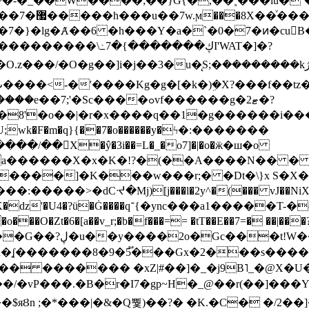
~�-�_��W����;��}G{�,��˳���lu�
�7�}�lg�Ⱥ��6 �h���Y�a�`�0�7�ͷ�cu
����\߸7�{�������ڮI'WAT�]�?
���/��񛆻X�ŷ�3i��=L�_�o7]�|�o�ӝ�ш�o
a������X�x�K�!?�(��A����N�� � 
0��DE�����:�����>�dCᔵ�Mj)[j���l�2y^�(
��� vJ��NiX
��Z�9:?� ����?
�?h�ʆ �������8�9�5֟���Gx�2���
U�� ������� �xZ|#��]�_�j9B˥_�@X
r�I7�gp~H�_@��r(��]���Yb��ڃE����)b��`B� �y
)��$яȢn ;�*���|�&�Q뿿)��?� �K.�C� �/2��