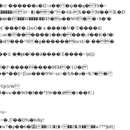
h�~
'~ �}��"�Aޙ8X��M��K�D
�n���^N�g������kwxU� ���
'Z����>!pQ}
VQr?cW
.]7��D%�b/8q?