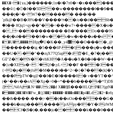
��X�>�{ϫa,]������;1n�/�7π0�>�x���]�����z����/�7?� �{�خ�0���
��ŵ{:��J��5D7��w��������l��$����^������e$
���ʈ�^�= W7������� ���/��
`pfk@��B�J8%��V����\ߤ��/o��d��6b�@��J�tqw3�}>Y]������<�b��̌��{B���~v_v��fT`��88���i⥀��>�����>�ޯ�'�����?
�I�� 8Qq1+qy��"�|�<���w󠒪7+�����X�n�F�a��M<�ح��]��g�����`�s��z�C�
�_=���������� �B�'���Oo���9S�z
��j�al��f��S�w� �x�w�r���a��o���W�1� �Ā5
�������ig �5���6P-�!jɪ���q�w�������z���9��� e�`Jd �ܒo�
��U�-��"��zȿX77Q5ap�;t昚�E_�7�j��
Gǖ"Z��N��vhKH�A��a�X�8�4��W<��7�
{+2�p��j!o�M���)��^2<�{�7���(k[�Y�JT�Z��@`h,�@�
���PpTW�q@��I�E�I����8|� v��YT��^
(�^��v��eA�Xp�>0�+*���h����s�ײT)D$%�AQ�To�*�>W�^�=�.�9�Ύ҇�z�l�E�����F�U��#�X�#�dM���$��;�)0�g�OH�����w�����ҋ��
Ԓ,%0Aj|�.N^��Uc2��̝d X��f娯���HLQP�E?(gtN
����Q��3�M�Fw_�{j3��]=�����<�l��n��E�p4�Ld2�2~�o6y��oy=$7�y�r�
��&����-���|<��(��oOɒ��� ���G�8Bl AT}w���
���k�ntq)���,����pApy�9�Y�1zWM
��Cf�|$�)�,���jɢ� ����k���0�