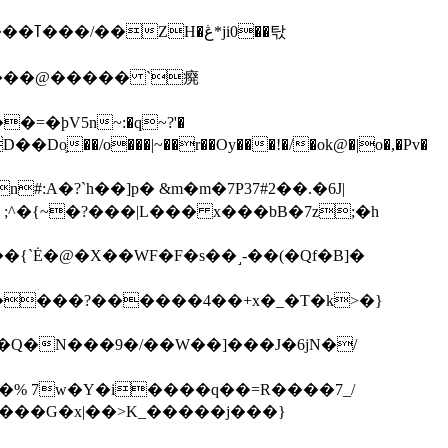
��탃
�/o���|~��r��Oy���!�/�ok@�|o�,�Pv�
#:A�?`h��]p� &m�m�7P
37#2��.�6J|
����?������4��+x�_�T�k>�}
���G�x|��>K_�����j���}