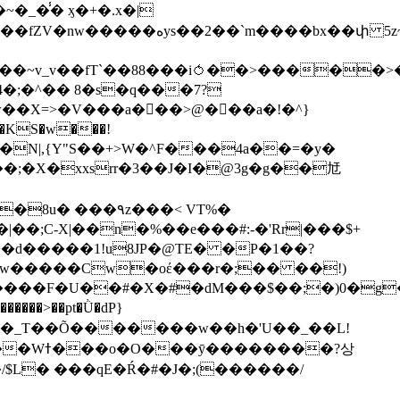
��bx��փ 5z~�>�y4N/
��X=>�V���a��ً�>@���a�!�^}
>�N|,{Y"S��+>W�^F���4a��=�y�
�٩z���< VT%�
��3���H�J:~�N����W�[q���2�tߟ�Ó��Qc~|�X�|��;Ϲ-X|��n�%��e���#:-�
'Rr|���$+
X9[w�����Cw�oέ���r�;�� ��!)
�����>��pt�Ǜ�dP}
���?상
/$L� ���qE�Ŕ�#�J�;(������/