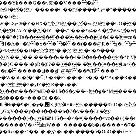
���Yk���G��v6P��V����z
�����G������?]y^�"�������ߠ���/��ZH�ڠ*ji0
�l.d-
H2AeY���tY=|��s*!���*g4�A �W3z�W|
�A�=�\(�x�����(���@R�q� `pD��Do֛�
�Y'�^�%3��U� C\� �1�<�&���
N��_'�� �����˫���4�D�#����<�*!\ Vn
��n������aj��g[_@#@��%Tl���}̄
7��m���P%8D��L$�$�y��~ �g�*M���
M����=���Cd;��k|
�Q�N���9�/��W��]���J�6jN�/
�i����q��=R����7_/
�����V�>ahzW��_������b�s����^�7�