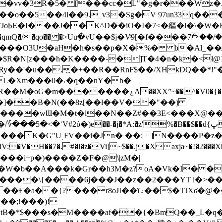
��o��5��4i��9._v3�Sg�V 97un33q��
���?
˞v��qmQ�/�qo�� �>Uu߲�vU��$j�Vͦ9[�f����7ް
���O3U�aH�h�s��p�X�%� b�Al_��ֲ�
]L�Xm���0�˒�q��nY�b�
�V0�{��N͉fMz}}��J�d������ �M���Q�"f-
�"�]��B�N(��8z[��l��V��"��)
�K�G"UͺFV��i�Jn� ��: ]N����P�z
�V�H��7�.#�l�z�Vi]
~$��.j�Xaxja~�!�2���
���i+p�)����Z�F�@\|zM�|
Y�W�b��A���k�Gr��h3M�z?oA�Vk�I� �
5����\{����6j���J��z��2���YT i�>
۾��$�TJXʛ�@���5J�P���<=-���!�k�?-�W�?
�;!���)!
KtB�*$���s�M����af��{�BmQ��_L�q�