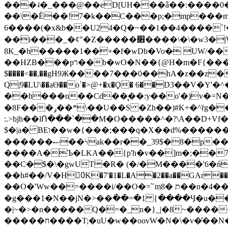
���˨�_���@��eD[UH���ǟ��:����0
��\�Ȇ��!7�k��C���p;�mp���mU��)iG
6����(�x&b��U24�Q�~��1��4����`!�
��i���_�ȼ"�Z�����׋����\�\�w3�|W'�L8y<#�Y�HX�*b��.̏�yr-k��UO����@����� `㾱
8K_�h�����1��+�f�wDb�Vo� UW/���
��HZB���pר��b�wO�N��{@H�m�F{���ۣ��?�}T#��[�ͫ������jd�8��֠|=zn��=�ϸV5n~:�q~?'�
$����<��,��gH9Ж����7���0��hA�z��z�H
Q|9�LU\��aƟ��o`�>@+�x�Ϙ� 6��D3��V
��h���n��Cd��̢��:y��o'�)v�=N�
�8F���ݛ��*\��U��S �Zh��)#K+�^ȑg���}O���!�pR�¦8?��(�� ���)=��La<{� ;^�{~�?���|L��� x���bB�7z;�h
:.>bjh��lՈ���`��M�O�����^�?\A��D+Vf
$�|a� BEו��w�{���;���q�X��d%�������W� hU�(�1�Ū}9�S�F<��i�L3�;� �!"Aų��R���{`Ė�@�X��WF�F�s��˼-��(�Qf�B]�
������ޞ��ϟak��r��_39$�8�p���7�2�yIZ�R��x��/
����A�Ъ�LKA��{p'h�v��]m�;��
��C�$�\�gwUT�R� (�/�M����'6�ń
��h#��/V�H0ٍK�7'�1�L�A�2��a��GAr���e۟�h��9�Ҁ�ɏ�,׾Xǥf(�Y�ϰ:y�����97.D�o
��O�'Ww��=����i/��O�=՟mת �8��n�4��ڗGo;V���y��4����n�7�v���Lu�/
�g���1�N��jN�>��߭��=�1 {����Ӌ�u�������}�ؾ����ǇS�~�<�=]����^vz��{{��t�% 7w�Y
�|~�>�n�����Q�=�_n�}
_|�8~����
�����ח����T;�uU�w��oovW�N�\�v�̓��N��6xz��z^��s�; �Ʒ7�ê��c����ǡ�OoO��e0+'?