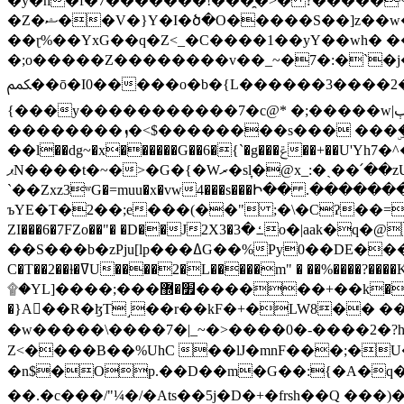
�y�h�f�7�������!���̯�>� ?�����
�Z�ޝ��V�}Y�I�ծ�O�����S��]z��w��7�޷�����h���u��7w.ϻ���8X��ͮ�����W�dm�Jߜ��q/>?���0C�|��sf/
��ɽ%��YxG��q�Z<_�C����1��yY��wh� �
�;o�����Z��������v��_~�7�:�`�j�����
ﶻ��ō�I0�����o�b�{L������3����2�O.z���/�O�g��]i�j��3�u�̨S;�ܳ��������kژ�|p���Io�P,
{���y�����������7�c@* �;�����w|ٻ����<-�'����Kg�g�[�k�)ܹ�X?���f��tz�������˝.8[����v��������W��
��������ܙ�<$��������s��� ���ۣ����e��7;'�Sc����ߋvf������g�2ޓ�?
��l��dg~�x������G��6�{`�g���ݝ��+��U'Yh7�^�8'�o��|�r�x����q��1�g������i����i4���M�z��[}
ޕN����t�~�>�G�{�Wރ�sl̞�@x_:�ˏ��՛��zU;wk�F�m�q}{��7�o������y�ϟ�:�������
`��Zxz3ʷG�=muu�x�vw4���s���Ի�� .�������
ъYE�T�2��;e���(��" ;�\�Cʔ��=
ZI���6�7FZo��"� �D��J2X3�ߑ�3o�|aak�q�@����]�K���w���r;� �Dt�\}x S�X�]Ό�9��f�
��S���b�zPju[lp���ߡG��%Py
C�T��2��ɫ�ߜU����2�L�����m" � ��%����?����K�ǳ'�U4�?ü�Ġ����q־{�ync���a1�����T-�8U� �)�Xp��� ��A�R� ���E-
۩�YL]����;���׿�޽������+��k��o���O�Zt�6�[a��v_r;�b�f���== �tT��E��7=� ��|���?��̅����1n�NEqS-~� vo u �� ����Gf��~ ]A� ��?
�}A��R�ɮT˼��r��kF�+�LW8�� ���G��?ڸ�u��y����2o�Gc���t!W���k+(���钰vY��!
�w�����\����7�|_~�>�� ��0 �-����2
Z<����B��%UhC ��lJ�mnF���;�
�n$�Op.��D��m�G��:{�A�q��/�vP���.�B�
��.�c���/"¼�/�Ats��5j�D�+�frsh��Q ���