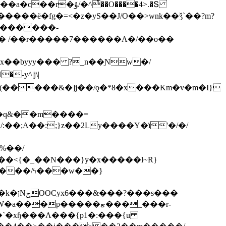
ͯ��O����4>.�Տ
�ё�fg�=<�z�yS��J/O��>wnk��ǯ`��?m?
�'������-
 /��r�����7������Λ�/��o��
]x��byyy��� ?_n��Ɲw�/
-y^|j\|
�����/ϟ���w��}
��`�xɧ���Λ���{p1�:���{u