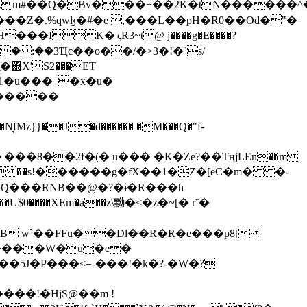
���Z�.%qwɮ�#�e ,���L��pH�R0��Od�"�
��/� � :��3Ҵc��o��/�>3�!�`s/
΍X' S2���ET
�Q���RNB��@�?�ɨ�R���h
X��U$0����XEm�a��z\黝�<�z�~[� r¨�
B w`��FFu��Dl��R�R�e���p8[
�����W�u�e�
���!�HjS@��m !