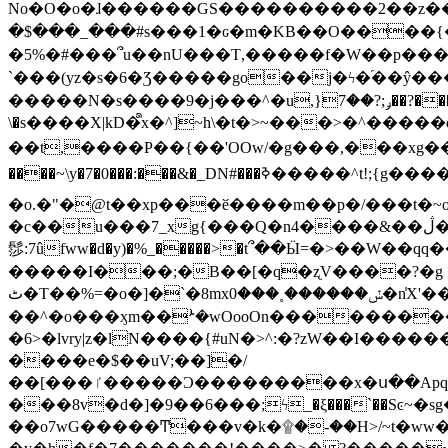
No�O�o�ɺ������GS����������2��z�����i��n�
�$���_���#s���1�ԍ�m�KΒ��O����{��Y
�5%�#���՞u��nU���T,��� ��f�W��p�
`���(yz�s�6�Ʒ�����go��j�ϟ�֜��ŷ���
�����N�s����9�j���^�u,}ݛ;?��7��?�������-
\�s����X|kD�᩺x�^]~h\�t�>~���>�^���
��t,����P��{��'OOw/�g���,���xg��-c�zt
����~\y�7�0���:���&�_DN#���ߢ�����^t!;{g������'��v�-\�f=���`�����ymn~����/ꧽ�(�����&�]j��/ǫ�*8�x���Km�v�m�I}
�o.�"�@t��xp���ӗ����m��p�/���t�~o'�
�c��u���7_xg{���Q�n4����&��ڷ�v�j�ۣ�xo�3��ƙ{��\�9���?:g�/��k�Cp.?�#�q&��m����=
髿:7ûfww�d�y)�%_�����>�t՞��Ӹ=�>��W��qq����ܞ����{K�y�8����2~��o� f��pxW�l/:��;A��:;}z��2Ly���
�����I���;�B��[�q�ʐV����?�g 
ٹ�T��%=�o�]�`�8mxݽ������˳���0�n̾X'��3ǘ9����������I�&��G�������z>��]�%��/
��^�o���ӽm��ܑ�wOooOn����������U3:ٹ>ߦ��8�.B#4���������O�g��~��<{�_��N���}y�
�6>�lvry|z�lN����{#uN�>^:�?zW��I��
����e�$��uV;��]�/
��[���ٵ�����Ͻ���������x�ս��Apq�����޻�V����O�cp����ٝy{����:�k�ןNݯOOCyx6���&���?���s���
���8v�d�]�9��6���;ϟ_�ξ���`��Sͼ~�sg��jgg�|���-
��o7wG�����Ͳ���v�k�۩�-��H>/~t�ww�