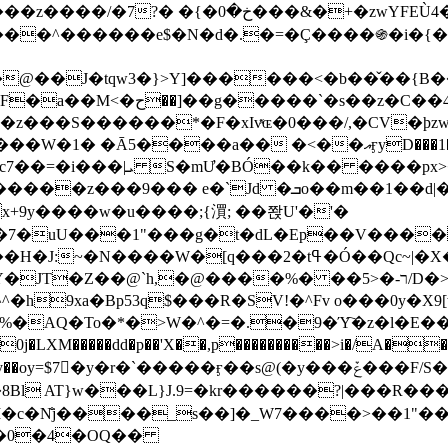
&�+�zwYFEÙ4�~�_�̾� ӽ�+�.x�|
�N�d�.�=�Ç����֍�i�{���fZV�nw�����ەys��2��`m��
�4�;�^�� 8�s�q���7?
���S������*�F�xIvͯɶ�0���/,�CV�ϸzw
����a�� �<��އӻyD���1�KS�w���!
��U�,����:Hpլ�U�K��_y4߼��O����_@c7��=�i���|ܝ S�mƯ�BÓ��k�� ����p
x
�m��1��d|��;�X�xxsrr�3��J�I�@3g�g��㝼
x+9y����w�u����;{㵋; ��쫝U'�'�
uU���1"���g�t�dL�Ep��V�����8u� ��
�}z�XEu�<ं�Q!�;yL+J��F �
���%� ��ר-�<5/D�>�d�����1!u8JP�@TE� �P�1��?
^�h9xa�Bp53q$���R�ЅV!�^Fv o���0y�
�0j�LXM�����dd�p��'X��,p����������>i�/A���
`�����ӻ��s@(�y���ݞ���F/S��_T��Õ�������w��h�'U��_��L!
L}J.9=�kr������?|���R����Wߙ���o�O���ӯ�����
�c�N̐j����_s��]�_W7����>��1"��
��0�4�OQ��