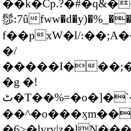
��k�Cp.?�#�q&�
髿:7ûfww�d�y)�%_�����>
f��pxW�l/:��;A
�/
�����I���;�
�g �!
ٹ�T��%=�o�]�`�8mxݽ������˳���0�n̾X'��3ǘ9����������I�&��G�������z>��]�%��/
��^�o���ӽm��ܑ�wOooOn���������
�6>�lvry|z�lN���