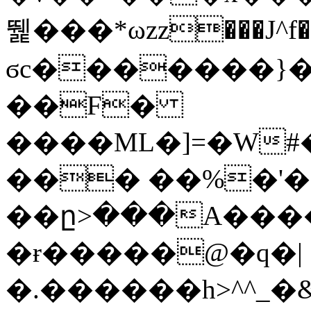
뛡���*ωzz���J^f�o
ϭc�������}��
�
�F�
����ML�]=�W#
��� ��%�'�
��ը>���A����
�ɍ�����@�q�|
�.������h>^^_�