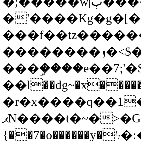
�;�����w|ٻ����<-
�'����Kg�g�[�k
���f��tz�����
��������ܙ�<$��������s���
���ۣ����e��7;'�Sc����ߋv
��l��dg~�x������G��6�{`�g���ݝ
�r�x����q��1
ޕN����t�~�>�G�{�Wރ�sl̞�@x_:�ˏ��՛��zU;wk�F�m�q}
{��7�o������y�