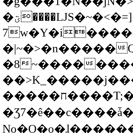
�g���1�N��jN�
�ؾ����ǇS�~�<�=]����^vz��{{��t�%
7w�Y�i����
�|~�>�n�����
�8~��������
��>K_�����j��
�����ח����T;�uU�w��oovW�N�\�v�̓��N��6xz��z^��s�;
�Ʒ7�ê��c����ǡ�Oo
No�O�o�ɺ����