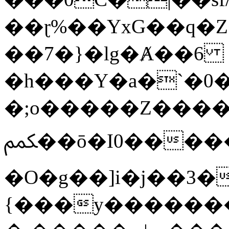
��ɽ%��YxG��q�
��7�}�lg�Ⱥ��6
�h���Y�a�`�0�
�;o�����Z������
ﶻ��ō�I0�����o�b�{L������3����2�O.z���/
�O�g��]i�j��3�u�̨S;�ܳ
{���y������