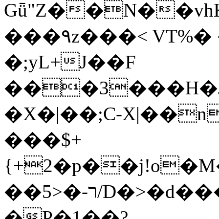
Gǖ"Z��N��v
���٩z���< VT%� �}z�XEu�<ं�Q!
�;yL+J��F
���3���H�J:~�
�X�|��;Ϲ-X|��n
���$+
{+2�p��j!o�
��ר-�<5/D�>�d�����1!u8JP�@TE�
�P�1��?