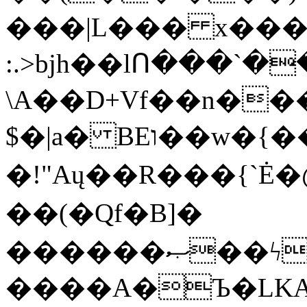
���|L��� x���b
:.>bjh��lՈ���`
\A��D+Vf��n��
$�|a� BEו��w�{���;���q�X��d%�������W� hU�(�1�Ū}9�S�F<��i�L3�;�
�!"Aų��R���{`
��(�Qf�B]�
������ޞ��ϟak��r��_39$�8�p���7�2�yIZ�R��x��/
����A�Ъ�LKA