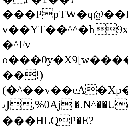
���PpTW�q@��
v��YT��^^�h9x
�^Fv
o���0y�X9[w��
��!)
(�^��v��eA�Xp�>0�+*���h����s�ײT)D$%�AQ�To�*�>W�^�=�.
Ԓ,%0Aj|�.N^��Uc
���HLQP�E?