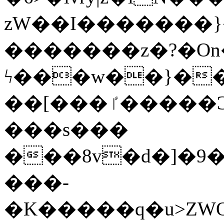
zW��I�������}�
�������z�?�O
ϟ���w��}��
��[���ٵ�����Ͻ���������x�ս��Apq�����޻�V����O�cp����ٝy{����:�k�ןNݯOOCyx6���&���?
���s���
���8v�d�]�9��6
���-
�K�����q�u>ZWOO�w��߼��W�a���p��