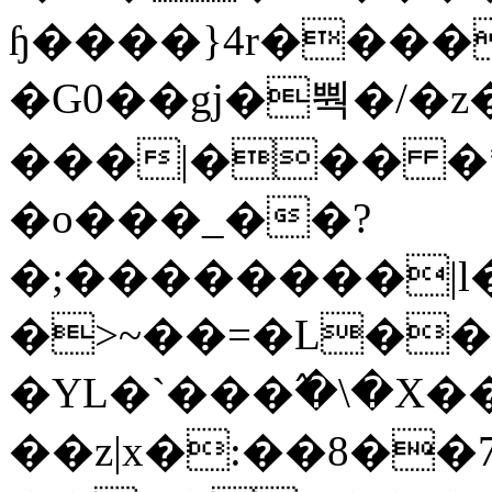
ɧ����}4r����
�G0��gj�뿩�/�z
���|��� �
�o���_��?
�;��������|
�>~��=�L��
�YL�`���߬�\�X�
��z|x�:��8�