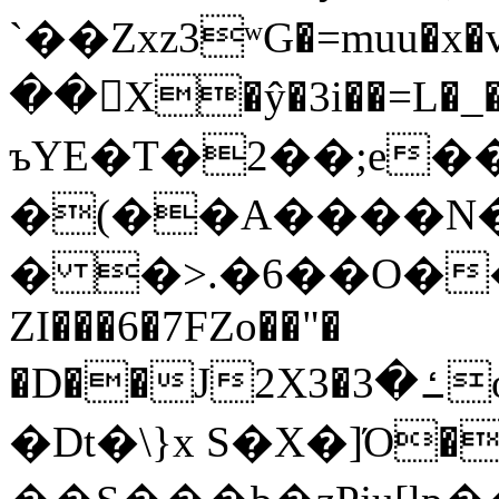
`��Zxz3ʷG�=muu�
��񛆻X�ŷ�3i��=L�
ъYE�T�2��;e�
�(��A����
� �>.�6��O��
ZI���6�7FZo��"�
�D��J2X3�ߑ�3o�|aak�q�@����]�K���w���r;�
�Dt�\}x S�X�]Ό�