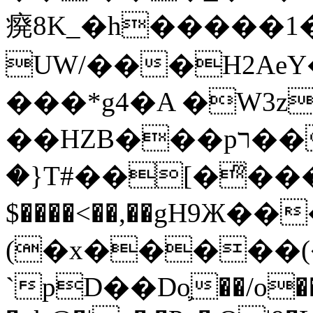
㾱8K_�h�����1
UW/���H2AeY�
���*g4�A �W3z
��HZB���pר��b�wO�N��{@H�m�F{���ۣ��?
�}T#��[�ͫ���
$����<��,��gH9Ж
(�x�����
`pD��Do֛��/o��