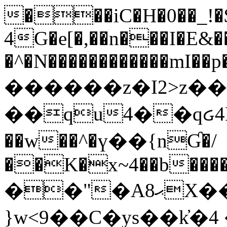
���iC�H�0��_!
4G�e[�,��n���I�E&��
�^�N������������mI��p�
������z�I2>z��
��qu4��qᏽ4H&A
��w��^�ү��{nƓ�/
��K�x~4��b�����
��"�Aޙ8X��M��K�D
}w<9��C�ys��k҆�޼� :���4�� 4�E0���oӮ�