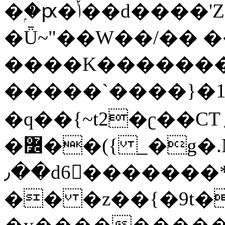
�ۭ�ԗ�ݳ��d����'Z����>!pQ}
�Ǖ~"��W��/�� ��
����K�������
�����`����}�1
�q��{~t2�ʗ��CT؍���������{�~}ur����u�}o����(�:�j���=����{�۝Vo�An��J^��������M\M�'{{l�i
�߼��({ _�g�.Nfӻg����f7z91o^��̤^�>��2�`�:|#dk�{>�>>&�tsw�Nwo�?
٫��d6򆧇�������*��[|^]oo���NW~zz>�X&�u�=K?
�� �z��{�9t�