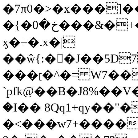
�7π0�>�x���]
�{�خ�0���&�+�zwYFEÙ4�~�_�̾�
ӽ�+�.x�|
��ŵ{:��J��5D7��
���ʈ�^�= W7��
`pfk@��B�J8%��V����\ߤ��/o��d��6b�@��J�tqw3�}>Y]������<�b��̌��{B���~v_v��fT`��88��
�I�� 8Qq1+qy��"�
�<���w󠒪7+�����X�n�F�a��M