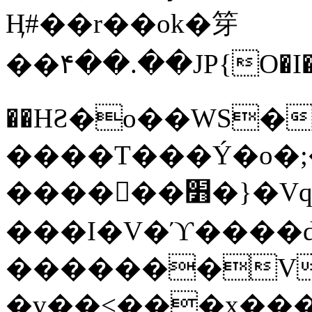
Ӊ#��r��ok�笌
��۴��.��JP{O�I
��ΗƧ�o��WS�
����T���Ý�o�;����������
������׻�}�Vq���j¯���P�.QwO�ｓ
���I�V�ϓ����d
�������V
�v��<���x���ۻ��a���R_�n���