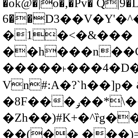
�ok@�|o�,�Pv� Q|9
6��D3��V�Y'�
�1�<�&���
��h���n��Cd
�����˫���4�D�
Vn#:A�?`h��]p�
�8F���ݛ��*\��U��S
�Zh��)#K+�^ȑg�
��(�� ���)=�