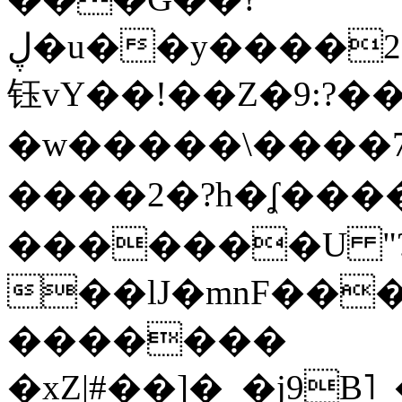
ڸ�u��y����2o�Gc���t!W���k+(���
钰vY��!��Z�9:?� �
�w�����\����7�
����2�?h�ʆ 
�������U "?
��lJ�mnF��
�������
�xZ|#��]�_�j9B