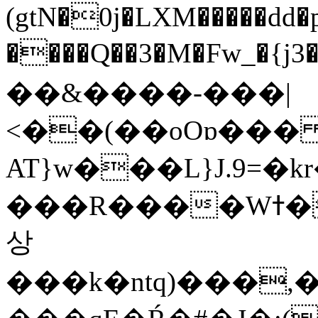
(gtN�0j�LXM�����dd
����Q��3�M�Fw_�{j3��]=����
��&����-���|
<��(��oOɒ���
AT}w���L}J.9=�
���R����Wߙ���o�O���ӯ��������?
상
���k�ntq)���,