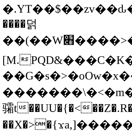
�.YT��$��zv��ԃ
����덝
��(��W׋����>��O>�d�%Y�@�@ڻ<�z{rc&׻��z�����AeK�^�����������˩t��=x~
[M.PQD&���C�K
��G�s�>�oOw�x�
�������\�<�m�PU�5�Ǉ*X�
骦t��UU�{�<��Z�.R�
��X�>�{ϫa,]�����