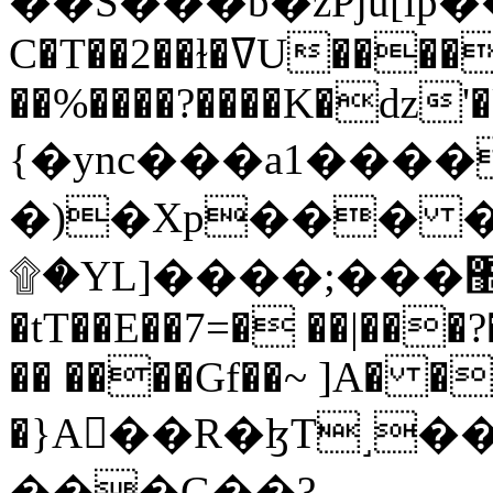
C�T��2��ɫ�ߜU����2�L�����m" �
��%����?����K�ǳ'�
{�ync���a1����
�)�Xp��� �
۩�YL]����;���׿�޽������+��k��o���O�Zt�6�[a��v_r;�b�f���==
�tT��E��7=� ��|���?
�� ����Gf��~ ]A� �
�}A��R�ɮT˼�
���G��?