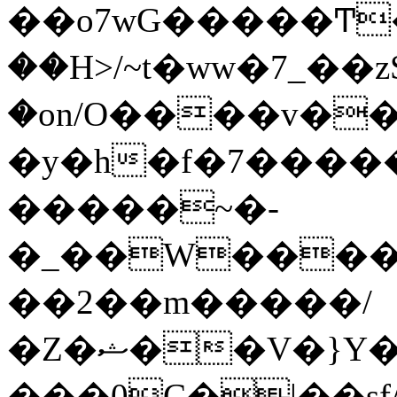
��o7wG�����Ͳ
��H>/~t�ww�7_��z
�on/O����v�
�y�h�f�7����
�����~�-
�_��W����;
��2��m�����/
�Z�ޝ��V�}Y�I�ծ�O�����S��]z��w��7�޷�����h���u��7w.ϻ���8X��ͮ�����W�dm�Jߜ��q/>?
���0C�|��sf