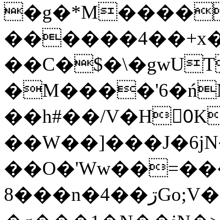
�g�*M����
������4��+x�
��C�$�\�gwUT
�M����'6�ń
��h#��/V�H0ٍK�7'�1�L�A�2
��W��]���J�6jN
��O�'Ww��=���
�8��n�4��ڗGo;V���y��4����n�7�v���Lu�/