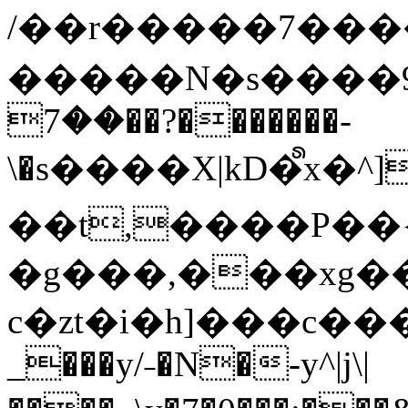
/��r�����7��
�����N�s����9�j
��7��?�������-
\�s����X|kD�᩺x
��t,����P��{
�g���,���xg�
c�zt�i�h]���c���
_���y/˗�N�-y^|j\|