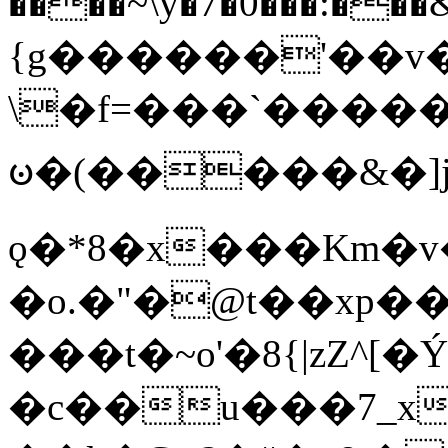
����~\y�7�0���:���&�_DN#�
{g������'��v�
\�f=���`�����
ꧽ�(�����&�]j
ǫ�*8�x���Km�v
�o.�"�@t��xp�
���t�~o'�8{|zZ^[�
�c��u���7_xg{���Q�n4���