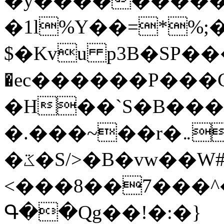
�y�����������
�1l%Y��=*%
$�Kvu p3B�SP�
�ec������P���G
�H��`S�B��
�.���~��r�޼�}�܅�mؕWu���K}
�ػ�S/>�B�vw��W#�I��*]\W��)Ħ�1��fC}
<���8��7���
Գ��Qg��!�:�}