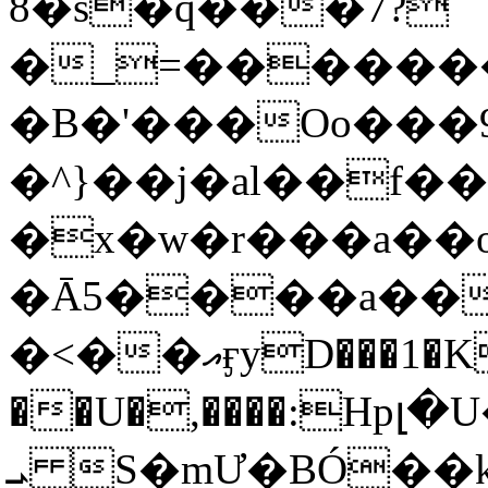
8�s�q���7?
�_=�����
�B�'���Oo���9
�^}��j�al��f
�x�w�r���a�
�Ā5����a��
�<��އӻyD���1�KS�w���!
��U�,����:Hpլ�U�K��_y4߼��O���
ܝ S�mƯ�BÓ�