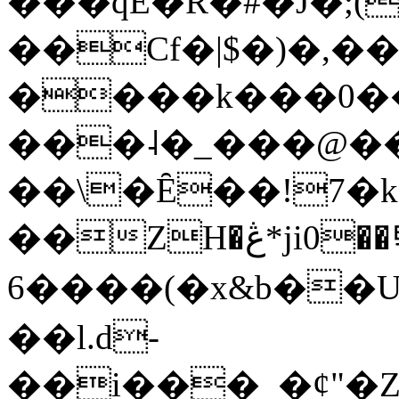
���qE�Ŕ�#�J�;(
��Cf�|$�)�,�
����k���0�
���˨�_���@��
��\�Ȇ��!7�k
��ZH�ڠ*ji0��탃
6����(�x&b��
��l.d-
��i���_�ȼ"�Z�����׋����\�\�w3�|W'�L8y<#�Y�HX�*b��.̏