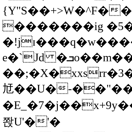
{Y"S��+>W�^F�
�������ig �5
�!jɪ���q�w��
e�`Jd �ܒo��m��1��d|
��;�X�xxsrr�
㝼��U�-��"��zȿ
�E_�7�j��x+9y�
쫝U'�'�