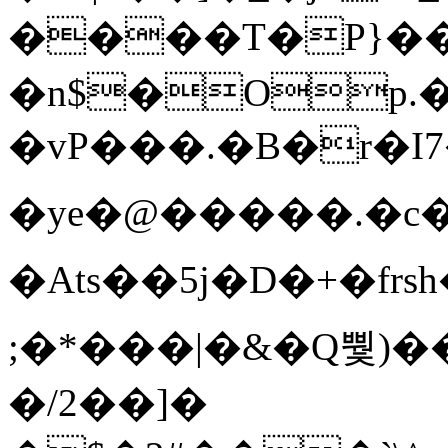
����T�Ρ}�
�n$�Op.
�vP���.�B�r�I7�gp~H
�ye�@��� ��.�c
�Ats��5j�D�+�fr
;�*���|�&�Q뿿)�
�/2��]�