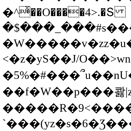
�^ͯ��O����4>.�Տ
�$���_���#s��
�W�����v�zz�u�
<�z�yS��J/O��>wn
�5%�#���՞u��nU
��f�W��p���콿|z
�����R�9<����
`���(yz�s�6�Ʒ�