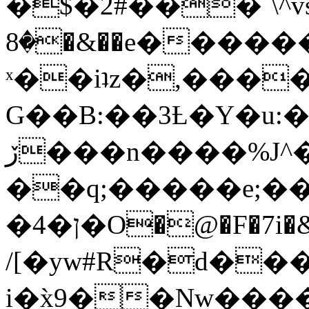
�$�2#���`\^vs
�8�&��e�������:�\���{��9�����g��f�r?
ˣ��iʇz�,���
G��B:��3Ƚ�Y�u:�
ڒ���n����%J^�}
��q;�����e;��
/[�yw#R�d���
i�x̀9��Nw����