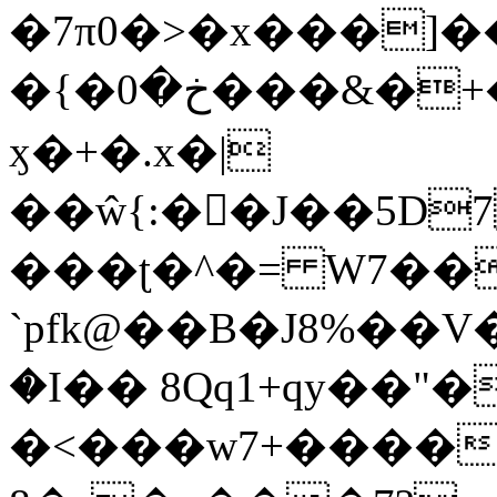
�7π0�>�x���]
�{�خ�0���&�+�zwYFEÙ4�~�_�̾�
ӽ�+�.x�|
��ŵ{:��J��5D7��
���ʈ�^�= W7��
`pfk@��B�J8%��V����\ߤ��/o��d��6b�@��J�tqw3�}>Y]������<�b��̌��{B���~v_v��fT`��88��
�I�� 8Qq1+qy��"�
�<���w󠒪7+�����X�n�F�a��M