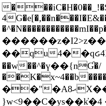
���iC�H�0��_!
4G�e[�,��n���I�E&��
�^�N������������mI��p�
������z�I2>z��
��qu4��qᏽ4H&A
��w��^�ү��{nƓ�/
��K�x~4��b�����
��"�Aޙ8X��M��K�D
}w<9��C�ys��k҆�޼� :���4�� 4�E0���oӮ�