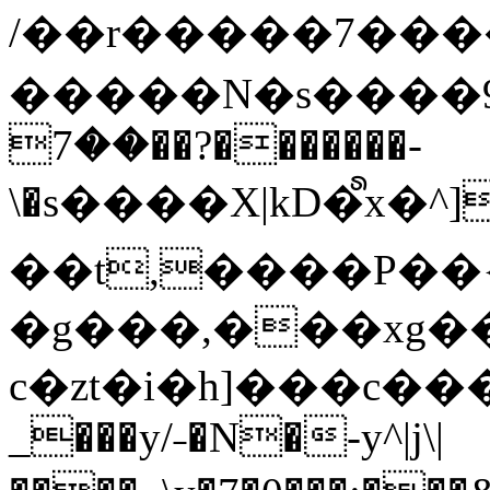
/��r�����7��
�����N�s����9�j
��7��?�������-
\�s����X|kD�᩺x
��t,����P��{
�g���,���xg�
c�zt�i�h]���c���
_���y/˗�N�-y^|j\|