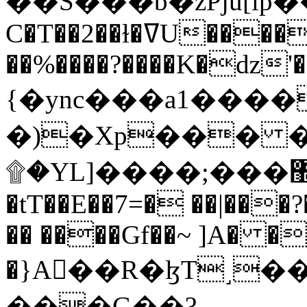
C�T��2��ɫ�ߜU����2�L�����m" �
��%����?����K�ǳ'�
{�ync���a1����
�)�Xp��� �
۩�YL]����;���׿�޽������+��k��o���O�Zt�6�[a��v_r;�b�f���==
�tT��E��7=� ��|���?
�� ����Gf��~ ]A� �
�}A��R�ɮT˼�
���G��?