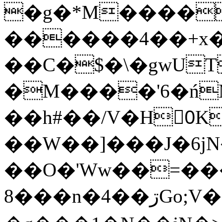
�g�*M����
������4��+x�
��C�$�\�gwUT
�M����'6�ń
��h#��/V�H0ٍK�7'�1�L�A�2
��W��]���J�6jN
��O�'Ww��=���
�8��n�4��ڗGo;V���y��4����n�7�v���Lu�/