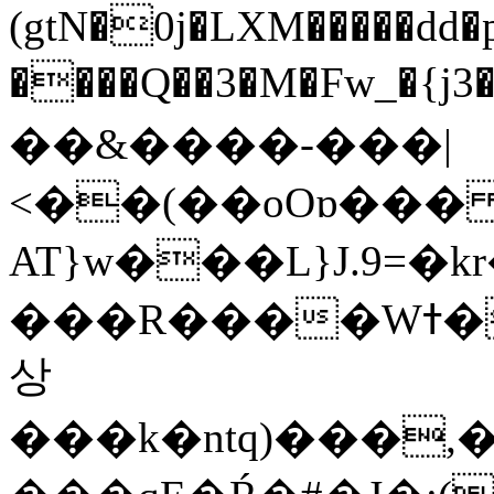
(gtN�0j�LXM�����dd
����Q��3�M�Fw_�{j3��]=����
��&����-���|
<��(��oOɒ���
AT}w���L}J.9=�
���R����Wߙ���o�O���ӯ��������?
상
���k�ntq)���,