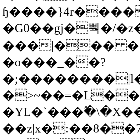
ɧ����}4r����
�G0��gj�뿩�/�z
���|��� �
�o���_��?
�;��������|
�>~��=�L��
�YL�`���߬�\�X�
��z|x�:��8�