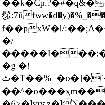
��k�Cp.?�#�q&�
髿:7ûfww�d�y)�%_�����>
f��pxW�l/:��;A
�/
�����I���;�
�g �!
ٹ�T��%=�o�]�`�8mxݽ������˳���0�n̾X'��3ǘ9����������I�&��G�������z>��]�%��/
��^�o���ӽm��ܑ�wOooOn���������
�6>�lvry|z�lN���