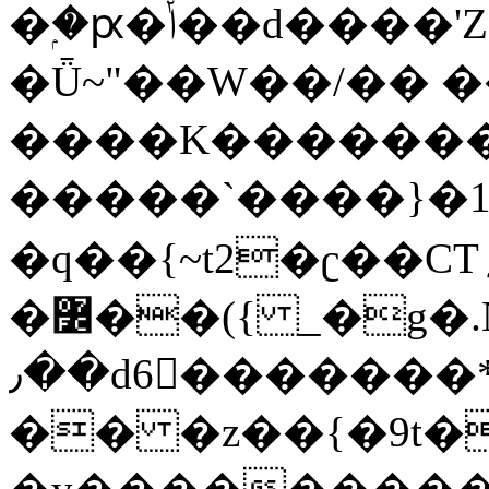
�ۭ�ԗ�ݳ��d����'Z����>!pQ}
�Ǖ~"��W��/�� ��
����K�������
�����`����}�1
�q��{~t2�ʗ��CT؍���������{�~}ur����u�}o����(�:�j���=����{�۝Vo�An��J^��������M\M�'{{l�i
�߼��({ _�g�.Nfӻg����f7z91o^��̤^�>��2�`�:|#dk�{>�>>&�tsw�Nwo�?
٫��d6򆧇�������*��[|^]oo���NW~zz>�X&�u�=K?
�� �z��{�9t�