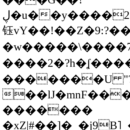
ڸ�u��y����2o�Gc���t!W���k+(���
钰vY��!��Z�9:?� �
�w�����\����7�
����2�?h�ʆ 
�������U "?
��lJ�mnF��
�������
�xZ|#��]�_�j9B