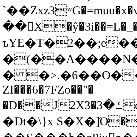
`��Zxz3ʷG�=muu�
��񛆻X�ŷ�3i��=L�
ъYE�T�2��;e�
�(��A����
� �>.�6��O��
ZI���6�7FZo��"�
�D��J2X3�ߑ�3o�|aak�q�@����]�K���w���r;�
�Dt�\}x S�X�]Ό�