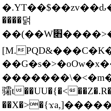
�.YT��$��zv��ԃ
����덝
��(��W׋����>��O>�d�%Y�@�@ڻ<�z{rc&׻��z�����AeK�^�����������˩t��=x~
[M.PQD&���C�K
��G�s�>�oOw�x�
�������\�<�m�PU�5�Ǉ*X�
骦t��UU�{�<��Z�.R�
��X�>�{ϫa,]�����