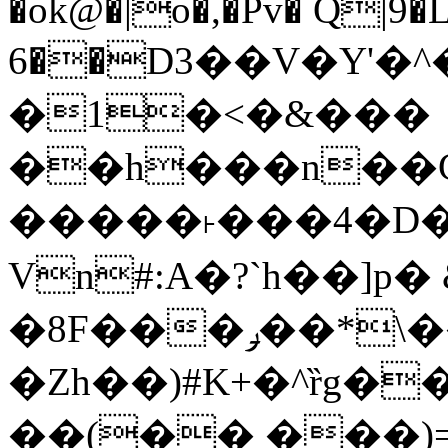
�ok@�|o�,�Pv� Q|9
6��D3��V�Y'�
�1�<�&���
��h���n��Cd
�����˫���4�D�
Vn#:A�?`h��]p�
�8F���ݛ��*\��U��S
�Zh��)#K+�^ȑg�
��(�� ���)=�