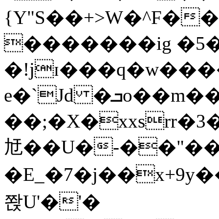
{Y"S��+>W�^F�
�������ig �5
�!jɪ���q�w��
e�`Jd �ܒo��m��1��d|
��;�X�xxsrr�
㝼��U�-��"��zȿ
�E_�7�j��x+9y�
쫝U'�'�