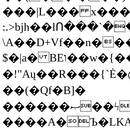
���|L��� x���b
:.>bjh��lՈ���`
\A��D+Vf��n��
$�|a� BEו��w�{���;���q�X��d%�������W� hU�(�1�Ū}9�S�F<��i�L3�;�
�!"Aų��R���{`
��(�Qf�B]�
������ޞ��ϟak��r��_39$�8�p���7�2�yIZ�R��x��/
����A�Ъ�LKA