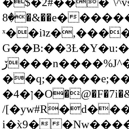
�$�2#���`\^vs
�8�&��e�������:�\���{��9�����g��f�r?
ˣ��iʇz�,���
G��B:��3Ƚ�Y�u:�
ڒ���n����%J^�}
��q;�����e;��
/[�yw#R�d���
i�x̀9��Nw����