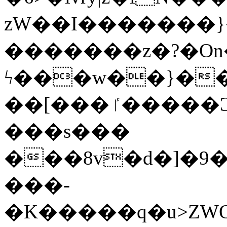
zW��I�������}�
�������z�?�O
ϟ���w��}��
��[���ٵ�����Ͻ���������x�ս��Apq�����޻�V����O�cp����ٝy{����:�k�ןNݯOOCyx6���&���?
���s���
���8v�d�]�9��6
���-
�K�����q�u>ZWOO�w��߼��W�a���p��