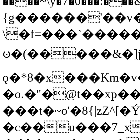
����~\y�7�0���:���&�_DN#�
{g������'��v�
\�f=���`�����
ꧽ�(�����&�]j
ǫ�*8�x���Km�v
�o.�"�@t��xp�
���t�~o'�8{|zZ^[�
�c��u���7_xg{���Q�n4���