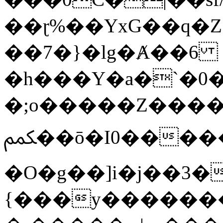
��ɽ%��YxG��q�
��7�}�lg�Ⱥ��6
�h���Y�a�`�0�
�;o�����Z������
ﶻ��ō�I0�����o�b�{L������3����2�O.z���/
�O�g��]i�j��3�u�̨S;�ܳ
{���y������