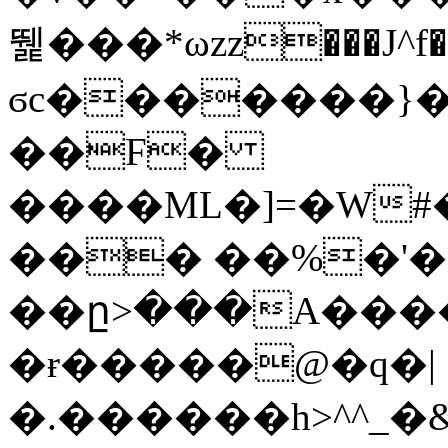
뛡���*ωzz���J^f�o
ϭc�������}��
�
�F�
����ML�]=�W#
��� ��%�'�
��ը>���A����
�ɍ�����@�q�|
�.������h>^^_�