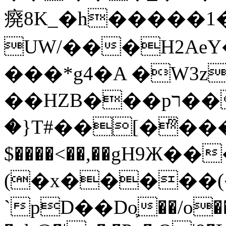
㾱8K_�h�����1
UW/���H2AeY�
���*g4�A �W3z
��HZB���pר��b�wO�N��{@H�m�F{���ۣ��?
�}T#��[�ͫ���
$����<��,��gH9Ж
(�x�����
`pD��Do֛��/o��