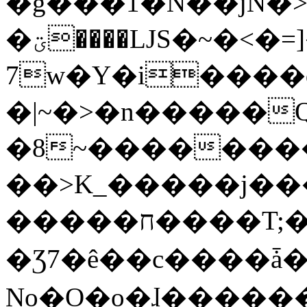
�g���1�N��jN�
�ؾ����ǇS�~�<�=]����^vz��{{��t�%
7w�Y�i����
�|~�>�n�����
�8~��������
��>K_�����j��
�����ח����T;�uU�w��oovW�N�\�v�̓��N��6xz��z^��s�;
�Ʒ7�ê��c����ǡ�Oo
No�O�o�ɺ����