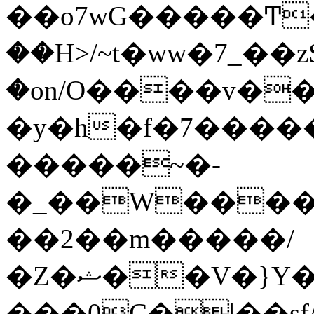
��o7wG�����Ͳ
��H>/~t�ww�7_��z
�on/O����v�
�y�h�f�7����
�����~�-
�_��W����;
��2��m�����/
�Z�ޝ��V�}Y�I�ծ�O�����S��]z��w��7�޷�����h���u��7w.ϻ���8X��ͮ�����W�dm�Jߜ��q/>?
���0C�|��sf