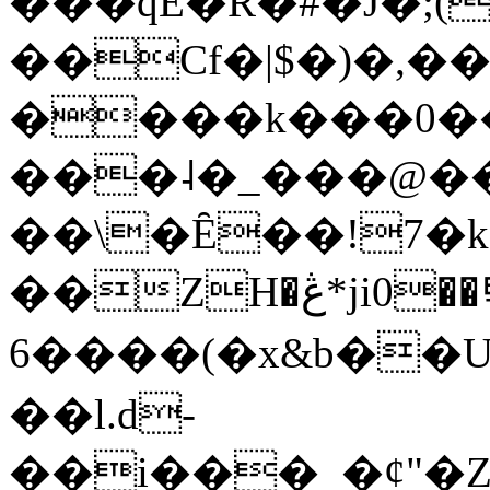
���qE�Ŕ�#�J�;(
��Cf�|$�)�,�
����k���0�
���˨�_���@��
��\�Ȇ��!7�k
��ZH�ڠ*ji0��탃
6����(�x&b��
��l.d-
��i���_�ȼ"�Z�����׋����\�\�w3�|W'�L8y<#�Y�HX�*b��.̏