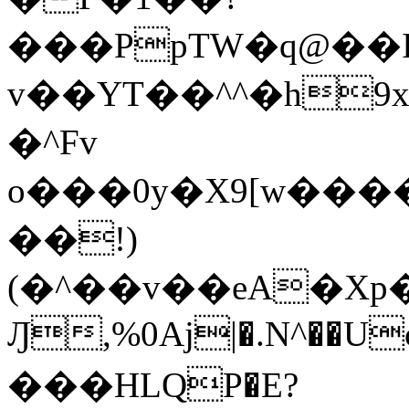
���PpTW�q@��
v��YT��^^�h9x
�^Fv
o���0y�X9[w��
��!)
(�^��v��eA�Xp�>0�+*���h����s�ײT)D$%�AQ�To�*�>W�^�=�.
Ԓ,%0Aj|�.N^��Uc
���HLQP�E?