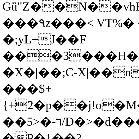
Gǖ"Z��N��v
���٩z���< VT%� �}z�XEu�<ं�Q!
�;yL+J��F
���3���H�J:~�
�X�|��;Ϲ-X|��n
���$+
{+2�p��j!o�
��ר-�<5/D�>�d�����1!u8JP�@TE�
�P�1��?