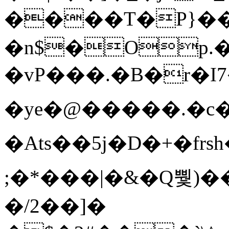
����T�Ρ}�
�n$�Op.
�vP���.�B�r�I7�gp~H
�ye�@��� ��.�c
�Ats��5j�D�+�fr
;�*���|�&�Q뿿)�
�/2��]�