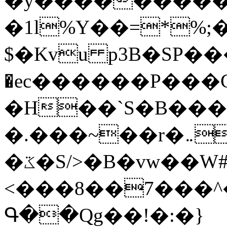
�y�����������
�1l%Y��=*%
$�Kvu p3B�SP�
�ec������P���G
�H��`S�B��
�.���~��r�޼�}�܅�mؕWu���K}
�ػ�S/>�B�vw��W#�I��*]\W��)Ħ�1��fC}
<���8��7���
Գ��Qg��!�:�}