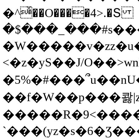
�^ͯ��O����4>.�Տ
�$���_���#s��
�W�����v�zz�u�
<�z�yS��J/O��>wn
�5%�#���՞u��nU
��f�W��p���콿|z
�����R�9<����
`���(yz�s�6�Ʒ�