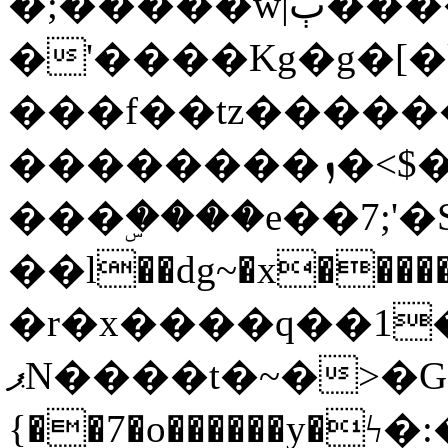
�;�����w|ٻ����<-
�'����Kg�g�[�k
���f��tz�����
��������ܙ�<$��������s���
���ۣ����e��7;'�Sc����ߋv
��l��dg~�x������G��6�{`�g���ݝ
�r�x����q��1
ޕN����t�~�>�G�{�Wރ�sl̞�@x_:�ˏ��՛��zU;wk�F�m�q}
{��7�o������y�