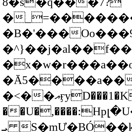
8�s�q���7?
�_=�����
�B�'���Oo���9
�^}��j�al��f
�x�w�r���a�
�Ā5����a��
�<��އӻyD���1�KS�w���!
��U�,����:Hpլ�U�K��_y4߼��O���
ܝ S�mƯ�BÓ�