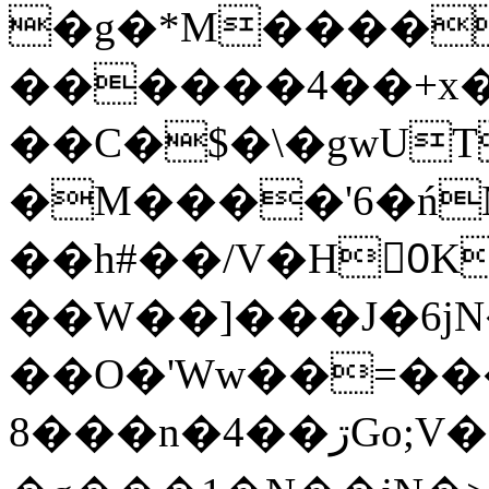
�g�*M����
������4��+x�
��C�$�\�gwUT
�M����'6�ń
��h#��/V�H0ٍK�7'�1�L�A�2
��W��]���J�6jN
��O�'Ww��=���
�8��n�4��ڗGo;V���y��4����n�7�v���Lu�/