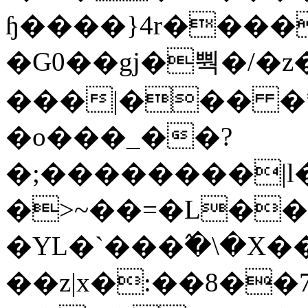
ɧ����}4r����
�G0��gj�뿩�/�z
���|��� �
�o���_��?
�;��������|
�>~��=�L��
�YL�`���߬�\�X�
��z|x�:��8�