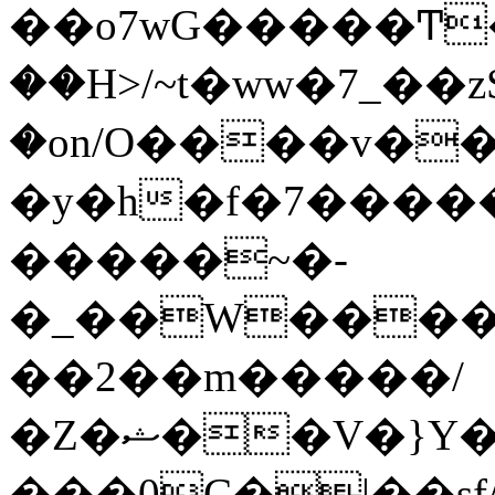
��o7wG�����Ͳ
��H>/~t�ww�7_��z
�on/O����v�
�y�h�f�7����
�����~�-
�_��W����;
��2��m�����/
�Z�ޝ��V�}Y�I�ծ�O�����S��]z��w��7�޷�����h���u��7w.ϻ���8X��ͮ�����W�dm�Jߜ��q/>?
���0C�|��sf