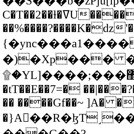
C�T��2��ɫ�ߜU����2�L�����m" �
��%����?����K�ǳ'�
{�ync���a1����
�)�Xp��� �
۩�YL]����;���׿�޽������+��k��o���O�Zt�6�[a��v_r;�b�f���==
�tT��E��7=� ��|���?
�� ����Gf��~ ]A� �
�}A��R�ɮT˼�
���G��?