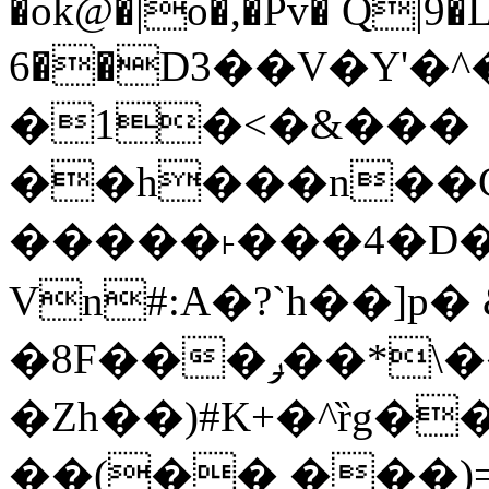
�ok@�|o�,�Pv� Q|9
6��D3��V�Y'�
�1�<�&���
��h���n��Cd
�����˫���4�D�
Vn#:A�?`h��]p�
�8F���ݛ��*\��U��S
�Zh��)#K+�^ȑg�
��(�� ���)=�