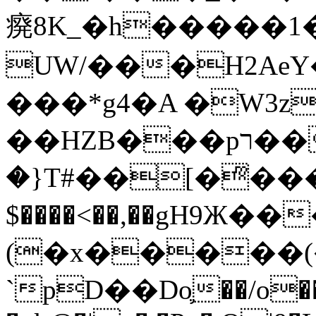
㾱8K_�h�����1
UW/���H2AeY�
���*g4�A �W3z
��HZB���pר��b�wO�N��{@H�m�F{���ۣ��?
�}T#��[�ͫ���
$����<��,��gH9Ж
(�x�����
`pD��Do֛��/o��