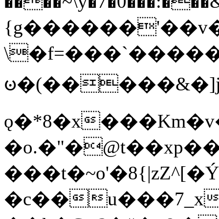
����~\y�7�0���:���&�_DN#�
{g������'��v�
\�f=���`�����
ꧽ�(�����&�]j
ǫ�*8�x���Km�v
�o.�"�@t��xp�
���t�~o'�8{|zZ^[�
�c��u���7_xg{���Q�n4���