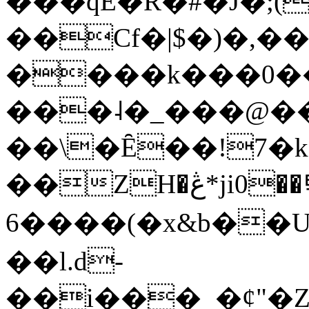
���qE�Ŕ�#�J�;(
��Cf�|$�)�,�
����k���0�
���˨�_���@��
��\�Ȇ��!7�k
��ZH�ڠ*ji0��탃
6����(�x&b��
��l.d-
��i���_�ȼ"�Z�����׋����\�\�w3�|W'�L8y<#�Y�HX�*b��.̏