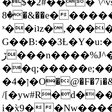
�$�2#���`\^vs
�8�&��e�������:�\���{��9�����g��f�r?
ˣ��iʇz�,���
G��B:��3Ƚ�Y�u:�
ڒ���n����%J^�}
��q;�����e;��
/[�yw#R�d���
i�x̀9��Nw����