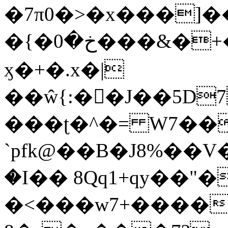
�7π0�>�x���]
�{�خ�0���&�+�zwYFEÙ4�~�_�̾�
ӽ�+�.x�|
��ŵ{:��J��5D7��
���ʈ�^�= W7��
`pfk@��B�J8%��V����\ߤ��/o��d��6b�@��J�tqw3�}>Y]������<�b��̌��{B���~v_v��fT`��88��
�I�� 8Qq1+qy��"�
�<���w󠒪7+�����X�n�F�a��M