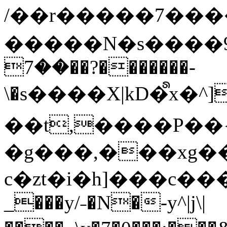
/��r�����7��
�����N�s����9�j
��7��?�������-
\�s����X|kD�᩺x
��t,����P��{
�g���,���xg�
c�zt�i�h]���c���
_���y/˗�N�-y^|j\|