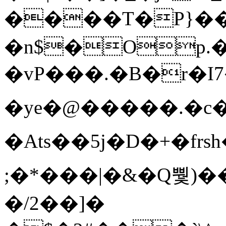
����T�Ρ}�
�n$�Op.
�vP���.�B�r�I7�gp~H
�ye�@��� ��.�c
�Ats��5j�D�+�fr
;�*���|�&�Q뿿)�
�/2��]�