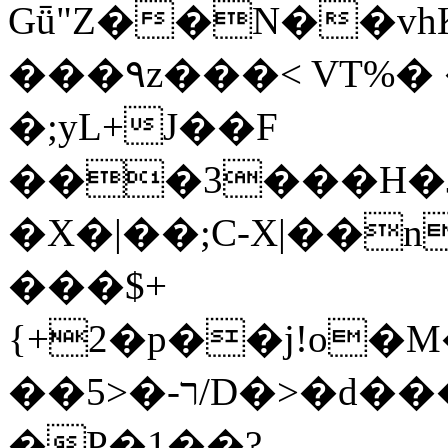
Gǖ"Z��N��v
���٩z���< VT%� �}z�XEu�<ं�Q!
�;yL+J��F
���3���H�J:~�
�X�|��;Ϲ-X|��n
���$+
{+2�p��j!o�
��ר-�<5/D�>�d�����1!u8JP�@TE�
�P�1��?