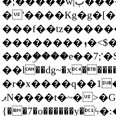
�;�����w|ٻ����<-
�'����Kg�g�[�k
���f��tz�����
��������ܙ�<$��������s���
���ۣ����e��7;'�Sc����ߋv
��l��dg~�x������G��6�{`�g���ݝ
�r�x����q��1
ޕN����t�~�>�G�{�Wރ�sl̞�@x_:�ˏ��՛��zU;wk�F�m�q}
{��7�o������y�