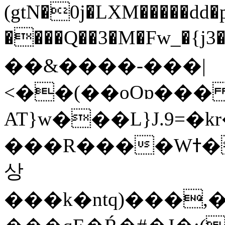
(gtN�0j�LXM�����dd
����Q��3�M�Fw_�{j3��]=����
��&����-���|
<��(��oOɒ���
AT}w���L}J.9=�
���R����Wߙ���o�O���ӯ��������?
상
���k�ntq)���,