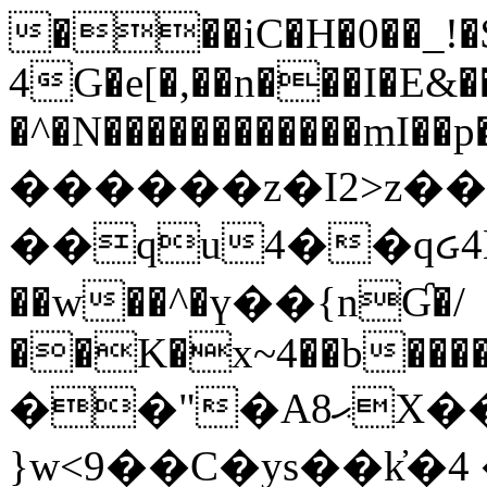
���iC�H�0��_!
4G�e[�,��n���I�E&��
�^�N������������mI��p�
������z�I2>z��
��qu4��qᏽ4H&A
��w��^�ү��{nƓ�/
��K�x~4��b�����
��"�Aޙ8X��M��K�D
}w<9��C�ys��k҆�޼� :���4�� 4�E0���oӮ�