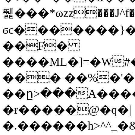
뛡���*ωzz���J^f�o
ϭc�������}��
�
�F�
����ML�]=�W#
��� ��%�'�
��ը>���A����
�ɍ�����@�q�|
�.������h>^^_�