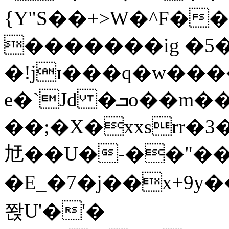
{Y"S��+>W�^F�
�������ig �5
�!jɪ���q�w��
e�`Jd �ܒo��m��1��d|
��;�X�xxsrr�
㝼��U�-��"��zȿ
�E_�7�j��x+9y�
쫝U'�'�