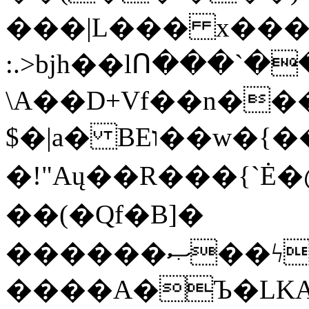
���|L��� x���b
:.>bjh��lՈ���`
\A��D+Vf��n��
$�|a� BEו��w�{���;���q�X��d%�������W� hU�(�1�Ū}9�S�F<��i�L3�;�
�!"Aų��R���{`
��(�Qf�B]�
������ޞ��ϟak��r��_39$�8�p���7�2�yIZ�R��x��/
����A�Ъ�LKA