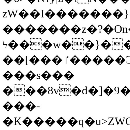
zW��I�������}�
�������z�?�O
ϟ���w��}��
��[���ٵ�����Ͻ���������x�ս��Apq�����޻�V����O�cp����ٝy{����:�k�ןNݯOOCyx6���&���?
���s���
���8v�d�]�9��6
���-
�K�����q�u>ZWOO�w��߼��W�a���p��