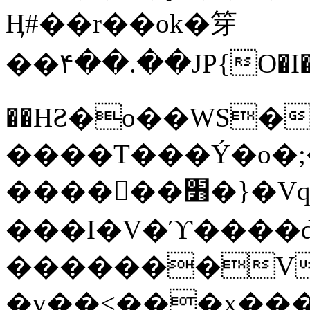
Ӊ#��r��ok�笌
��۴��.��JP{O�I
��ΗƧ�o��WS�
����T���Ý�o�;����������
������׻�}�Vq���j¯���P�.QwO�ｓ
���I�V�ϓ����d
�������V
�v��<���x���ۻ��a���R_�n���