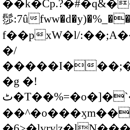
��k�Cp.?�#�q&�
髿:7ûfww�d�y)�%_�����>
f��pxW�l/:��;A
�/
�����I���;�
�g �!
ٹ�T��%=�o�]�`�8mxݽ������˳���0�n̾X'��3ǘ9����������I�&��G�������z>��]�%��/
��^�o���ӽm��ܑ�wOooOn���������
�6>�lvry|z�lN���