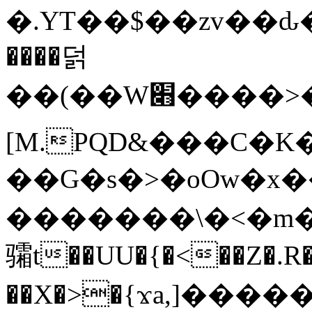
�.YT��$��zv��ԃ
����덝
��(��W׋����>��O>�d�%Y�@�@ڻ<�z{rc&׻��z�����AeK�^�����������˩t��=x~
[M.PQD&���C�K
��G�s�>�oOw�x�
�������\�<�m�PU�5�Ǉ*X�
骦t��UU�{�<��Z�.R�
��X�>�{ϫa,]�����