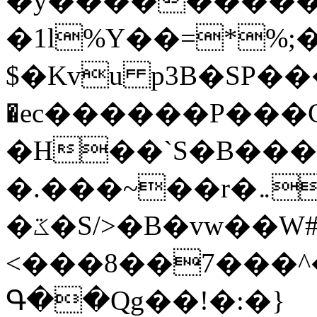
�y�����������
�1l%Y��=*%
$�Kvu p3B�SP�
�ec������P���G
�H��`S�B��
�.���~��r�޼�}�܅�mؕWu���K}
�ػ�S/>�B�vw��W#�I��*]\W��)Ħ�1��fC}
<���8��7���
Գ��Qg��!�:�}