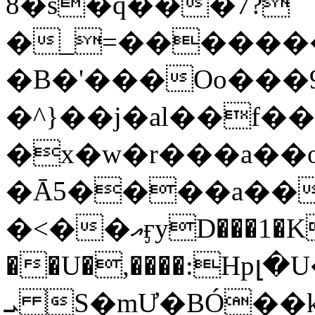
8�s�q���7?
�_=�����
�B�'���Oo���9
�^}��j�al��f
�x�w�r���a�
�Ā5����a��
�<��އӻyD���1�KS�w���!
��U�,����:Hpլ�U�K��_y4߼��O���
ܝ S�mƯ�BÓ�