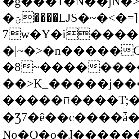
�g���1�N��jN�
�ؾ����ǇS�~�<�=]����^vz��{{��t�%
7w�Y�i����
�|~�>�n�����
�8~��������
��>K_�����j��
�����ח����T;�uU�w��oovW�N�\�v�̓��N��6xz��z^��s�;
�Ʒ7�ê��c����ǡ�Oo
No�O�o�ɺ����