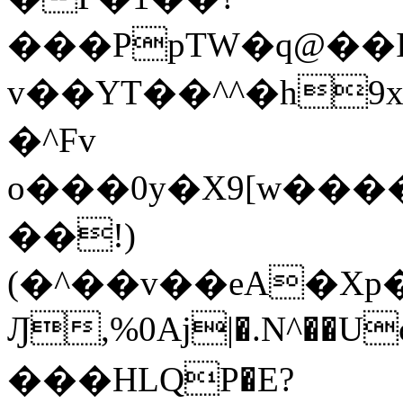
���PpTW�q@��
v��YT��^^�h9x
�^Fv
o���0y�X9[w��
��!)
(�^��v��eA�Xp�>0�+*���h����s�ײT)D$%�AQ�To�*�>W�^�=�.
Ԓ,%0Aj|�.N^��Uc
���HLQP�E?