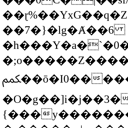
��ɽ%��YxG��q�
��7�}�lg�Ⱥ��6
�h���Y�a�`�0�
�;o�����Z������
ﶻ��ō�I0�����o�b�{L������3����2�O.z���/
�O�g��]i�j��3�u�̨S;�ܳ
{���y������