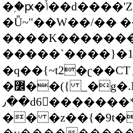
�ۭ�ԗ�ݳ��d����'Z����>!pQ}
�Ǖ~"��W��/�� ��
����K�������
�����`����}�1
�q��{~t2�ʗ��CT؍���������{�~}ur����u�}o����(�:�j���=����{�۝Vo�An��J^��������M\M�'{{l�i
�߼��({ _�g�.Nfӻg����f7z91o^��̤^�>��2�`�:|#dk�{>�>>&�tsw�Nwo�?
٫��d6򆧇�������*��[|^]oo���NW~zz>�X&�u�=K?
�� �z��{�9t�