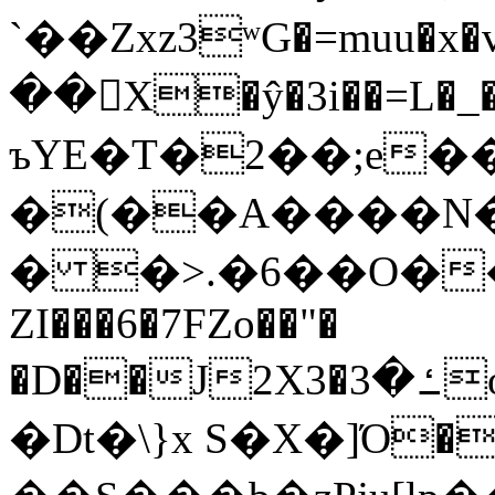
`��Zxz3ʷG�=muu�
��񛆻X�ŷ�3i��=L�
ъYE�T�2��;e�
�(��A����
� �>.�6��O��
ZI���6�7FZo��"�
�D��J2X3�ߑ�3o�|aak�q�@����]�K���w���r;�
�Dt�\}x S�X�]Ό�