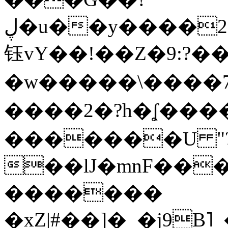
ڸ�u��y����2o�Gc���t!W���k+(���
钰vY��!��Z�9:?� �
�w�����\����7�
����2�?h�ʆ 
�������U "?
��lJ�mnF��
�������
�xZ|#��]�_�j9B