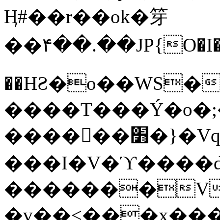
Ӊ#��r��ok�笌
��۴��.��JP{O�I
��ΗƧ�o��WS�
����T���Ý�o�;����������
������׻�}�Vq���j¯���P�.QwO�ｓ
���I�V�ϓ����d
�������V
�v��<���x���ۻ��a���R_�n���