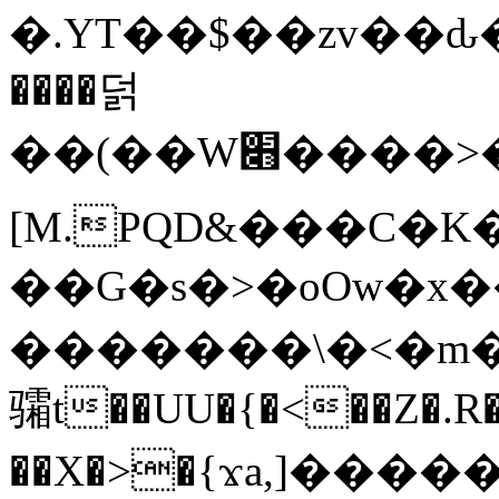
�.YT��$��zv��ԃ
����덝
��(��W׋����>��O>�d�%Y�@�@ڻ<�z{rc&׻��z�����AeK�^�����������˩t��=x~
[M.PQD&���C�K
��G�s�>�oOw�x�
�������\�<�m�PU�5�Ǉ*X�
骦t��UU�{�<��Z�.R�
��X�>�{ϫa,]�����