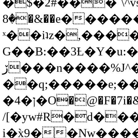
�$�2#���`\^vs
�8�&��e�������:�\���{��9�����g��f�r?
ˣ��iʇz�,���
G��B:��3Ƚ�Y�u:�
ڒ���n����%J^�}
��q;�����e;��
/[�yw#R�d���
i�x̀9��Nw����