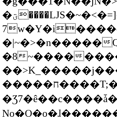
�g���1�N��jN�
�ؾ����ǇS�~�<�=]����^vz��{{��t�%
7w�Y�i����
�|~�>�n�����
�8~��������
��>K_�����j��
�����ח����T;�uU�w��oovW�N�\�v�̓��N��6xz��z^��s�;
�Ʒ7�ê��c����ǡ�Oo
No�O�o�ɺ����