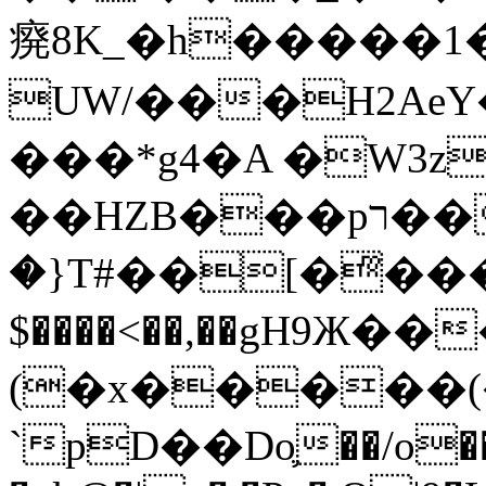
㾱8K_�h�����1
UW/���H2AeY�
���*g4�A �W3z
��HZB���pר��b�wO�N��{@H�m�F{���ۣ��?
�}T#��[�ͫ���
$����<��,��gH9Ж
(�x�����
`pD��Do֛��/o��