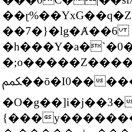
��ɽ%��YxG��q�
��7�}�lg�Ⱥ��6
�h���Y�a�`�0�
�;o�����Z������
ﶻ��ō�I0�����o�b�{L������3����2�O.z���/
�O�g��]i�j��3�u�̨S;�ܳ
{���y������