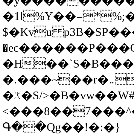
�y�����������
�1l%Y��=*%
$�Kvu p3B�SP�
�ec������P���G
�H��`S�B��
�.���~��r�޼�}�܅�mؕWu���K}
�ػ�S/>�B�vw��W#�I��*]\W��)Ħ�1��fC}
<���8��7���
Գ��Qg��!�:�}