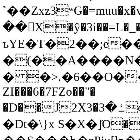
`��Zxz3ʷG�=muu�
��񛆻X�ŷ�3i��=L�
ъYE�T�2��;e�
�(��A����
� �>.�6��O��
ZI���6�7FZo��"�
�D��J2X3�ߑ�3o�|aak�q�@����]�K���w���r;�
�Dt�\}x S�X�]Ό�