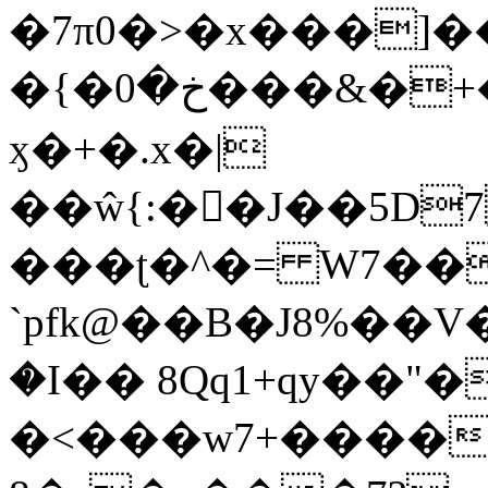
�7π0�>�x���]
�{�خ�0���&�+�zwYFEÙ4�~�_�̾�
ӽ�+�.x�|
��ŵ{:��J��5D7��
���ʈ�^�= W7��
`pfk@��B�J8%��V����\ߤ��/o��d��6b�@��J�tqw3�}>Y]������<�b��̌��{B���~v_v��fT`��88��
�I�� 8Qq1+qy��"�
�<���w󠒪7+�����X�n�F�a��M