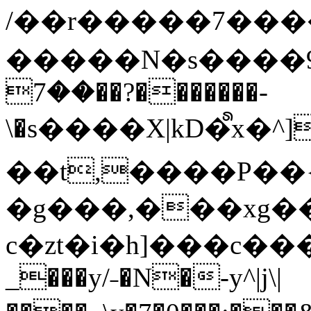
/��r�����7��
�����N�s����9�j
��7��?�������-
\�s����X|kD�᩺x
��t,����P��{
�g���,���xg�
c�zt�i�h]���c���
_���y/˗�N�-y^|j\|