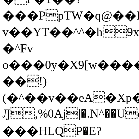
���PpTW�q@��
v��YT��^^�h9x
�^Fv
o���0y�X9[w��
��!)
(�^��v��eA�Xp�>0�+*���h����s�ײT)D$%�AQ�To�*�>W�^�=�.
Ԓ,%0Aj|�.N^��Uc
���HLQP�E?