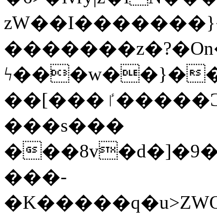
zW��I�������}�
�������z�?�O
ϟ���w��}��
��[���ٵ�����Ͻ���������x�ս��Apq�����޻�V����O�cp����ٝy{����:�k�ןNݯOOCyx6���&���?
���s���
���8v�d�]�9��6
���-
�K�����q�u>ZWOO�w��߼��W�a���p��