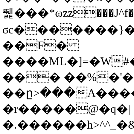
뛡���*ωzz���J^f�o
ϭc�������}��
�
�F�
����ML�]=�W#
��� ��%�'�
��ը>���A����
�ɍ�����@�q�|
�.������h>^^_�