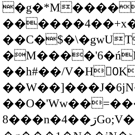
�g�*M����
������4��+x�
��C�$�\�gwUT
�M����'6�ń
��h#��/V�H0ٍK�7'�1�L�A�2
��W��]���J�6jN
��O�'Ww��=���
�8��n�4��ڗGo;V���y��4����n�7�v���Lu�/