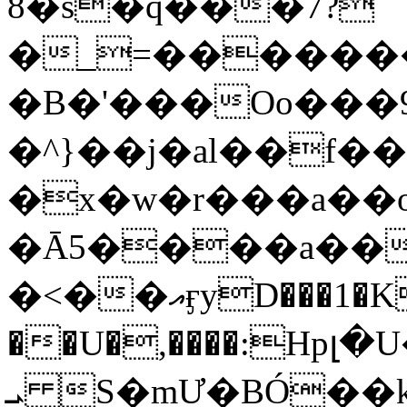
8�s�q���7?
�_=�����
�B�'���Oo���9
�^}��j�al��f
�x�w�r���a�
�Ā5����a��
�<��އӻyD���1�KS�w���!
��U�,����:Hpլ�U�K��_y4߼��O���
ܝ S�mƯ�BÓ�