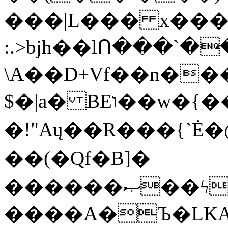
���|L��� x���b
:.>bjh��lՈ���`
\A��D+Vf��n��
$�|a� BEו��w�{���;���q�X��d%�������W� hU�(�1�Ū}9�S�F<��i�L3�;�
�!"Aų��R���{`
��(�Qf�B]�
������ޞ��ϟak��r��_39$�8�p���7�2�yIZ�R��x��/
����A�Ъ�LKA