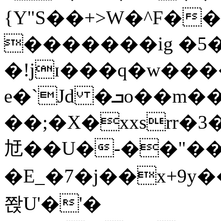
{Y"S��+>W�^F�
�������ig �5
�!jɪ���q�w��
e�`Jd �ܒo��m��1��d|
��;�X�xxsrr�
㝼��U�-��"��zȿ
�E_�7�j��x+9y�
쫝U'�'�