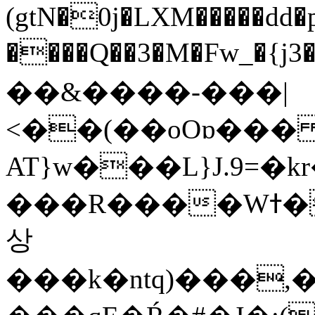
(gtN�0j�LXM�����dd
����Q��3�M�Fw_�{j3��]=����
��&����-���|
<��(��oOɒ���
AT}w���L}J.9=�
���R����Wߙ���o�O���ӯ��������?
상
���k�ntq)���,