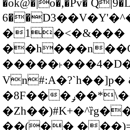
�ok@�|o�,�Pv� Q|9
6��D3��V�Y'�
�1�<�&���
��h���n��Cd
�����˫���4�D�
Vn#:A�?`h��]p�
�8F���ݛ��*\��U��S
�Zh��)#K+�^ȑg�
��(�� ���)=�