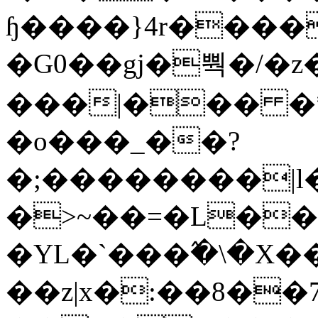
ɧ����}4r����
�G0��gj�뿩�/�z
���|��� �
�o���_��?
�;��������|
�>~��=�L��
�YL�`���߬�\�X�
��z|x�:��8�