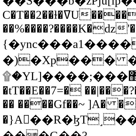
C�T��2��ɫ�ߜU����2�L�����m" �
��%����?����K�ǳ'�
{�ync���a1����
�)�Xp��� �
۩�YL]����;���׿�޽������+��k��o���O�Zt�6�[a��v_r;�b�f���==
�tT��E��7=� ��|���?
�� ����Gf��~ ]A� �
�}A��R�ɮT˼�
���G��?