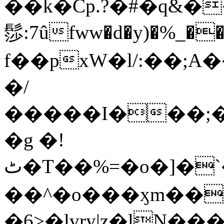
��k�Cp.?�#�q&�
髿:7ûfww�d�y)�%_�����>
f��pxW�l/:��;A
�/
�����I���;�
�g �!
ٹ�T��%=�o�]�`�8mxݽ������˳���0�n̾X'��3ǘ9����������I�&��G�������z>��]�%��/
��^�o���ӽm��ܑ�wOooOn���������
�6>�lvry|z�lN���