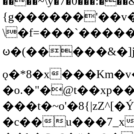
����~\y�7�0���:���&�_DN#�
{g������'��v�
\�f=���`�����
ꧽ�(�����&�]j
ǫ�*8�x���Km�v
�o.�"�@t��xp�
���t�~o'�8{|zZ^[�
�c��u���7_xg{���Q�n4���