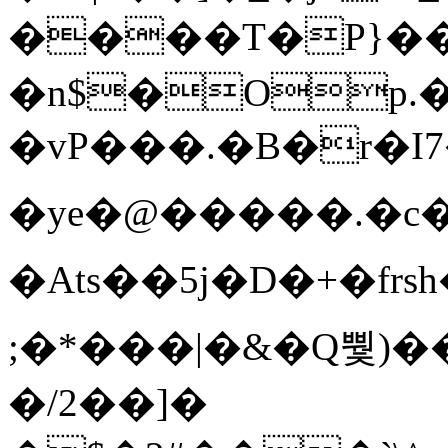
����T�Ρ}�
�n$�Op.
�vP���.�B�r�I7�gp~H
�ye�@��� ��.�c
�Ats��5j�D�+�fr
;�*���|�&�Q뿿)�
�/2��]�