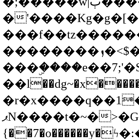
�;�����w|ٻ����<-
�'����Kg�g�[�k
���f��tz�����
��������ܙ�<$��������s���
���ۣ����e��7;'�Sc����ߋv
��l��dg~�x������G��6�{`�g���ݝ
�r�x����q��1
ޕN����t�~�>�G�{�Wރ�sl̞�@x_:�ˏ��՛��zU;wk�F�m�q}
{��7�o������y�