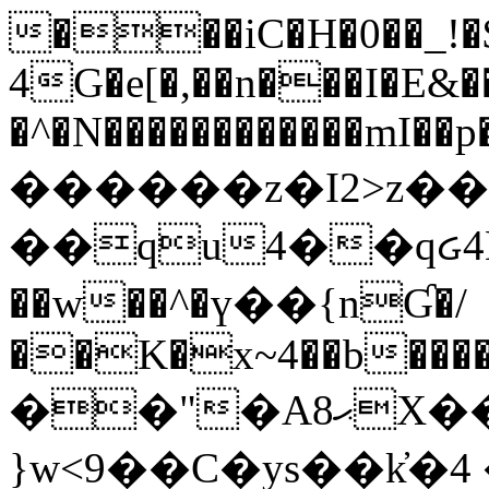
���iC�H�0��_!
4G�e[�,��n���I�E&��
�^�N������������mI��p�
������z�I2>z��
��qu4��qᏽ4H&A
��w��^�ү��{nƓ�/
��K�x~4��b�����
��"�Aޙ8X��M��K�D
}w<9��C�ys��k҆�޼� :���4�� 4�E0���oӮ�