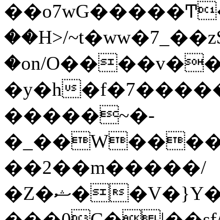
��o7wG�����Ͳ
��H>/~t�ww�7_��z
�on/O����v�
�y�h�f�7����
�����~�-
�_��W����;
��2��m�����/
�Z�ޝ��V�}Y�I�ծ�O�����S��]z��w��7�޷�����h���u��7w.ϻ���8X��ͮ�����W�dm�Jߜ��q/>?
���0C�|��sf