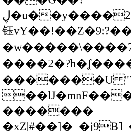
ڸ�u��y����2o�Gc���t!W���k+(���
钰vY��!��Z�9:?� �
�w�����\����7�
����2�?h�ʆ 
�������U "?
��lJ�mnF��
�������
�xZ|#��]�_�j9B