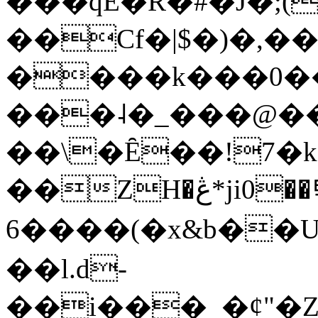
���qE�Ŕ�#�J�;(
��Cf�|$�)�,�
����k���0�
���˨�_���@��
��\�Ȇ��!7�k
��ZH�ڠ*ji0��탃
6����(�x&b��
��l.d-
��i���_�ȼ"�Z�����׋����\�\�w3�|W'�L8y<#�Y�HX�*b��.̏