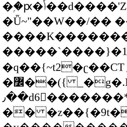
�ۭ�ԗ�ݳ��d����'Z����>!pQ}
�Ǖ~"��W��/�� ��
����K�������
�����`����}�1
�q��{~t2�ʗ��CT؍���������{�~}ur����u�}o����(�:�j���=����{�۝Vo�An��J^��������M\M�'{{l�i
�߼��({ _�g�.Nfӻg����f7z91o^��̤^�>��2�`�:|#dk�{>�>>&�tsw�Nwo�?
٫��d6򆧇�������*��[|^]oo���NW~zz>�X&�u�=K?
�� �z��{�9t�