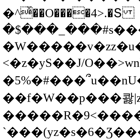
�^ͯ��O����4>.�Տ
�$���_���#s��
�W�����v�zz�u�
<�z�yS��J/O��>wn
�5%�#���՞u��nU
��f�W��p���콿|z
�����R�9<����
`���(yz�s�6�Ʒ�