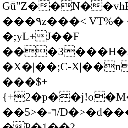
Gǖ"Z��N��v
���٩z���< VT%� �}z�XEu�<ं�Q!
�;yL+J��F
���3���H�J:~�
�X�|��;Ϲ-X|��n
���$+
{+2�p��j!o�
��ר-�<5/D�>�d�����1!u8JP�@TE�
�P�1��?