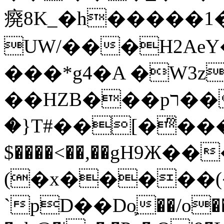
㾱8K_�h�����1
UW/���H2AeY�
���*g4�A �W3z
��HZB���pר��b�wO�N��{@H�m�F{���ۣ��?
�}T#��[�ͫ���
$����<��,��gH9Ж
(�x�����
`pD��Do֛��/o��