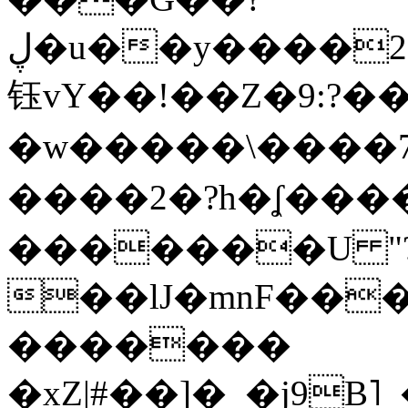
ڸ�u��y����2o�Gc���t!W���k+(���
钰vY��!��Z�9:?� �
�w�����\����7�
����2�?h�ʆ 
�������U "?
��lJ�mnF��
�������
�xZ|#��]�_�j9B