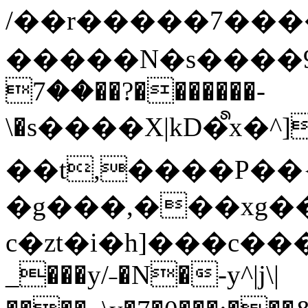
/��r�����7��
�����N�s����9�j
��7��?�������-
\�s����X|kD�᩺x
��t,����P��{
�g���,���xg�
c�zt�i�h]���c���
_���y/˗�N�-y^|j\|