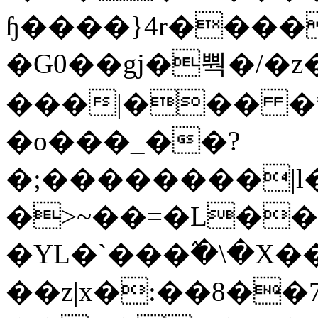
ɧ����}4r����
�G0��gj�뿩�/�z
���|��� �
�o���_��?
�;��������|
�>~��=�L��
�YL�`���߬�\�X�
��z|x�:��8�