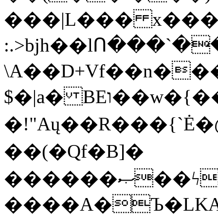
���|L��� x���b
:.>bjh��lՈ���`
\A��D+Vf��n��
$�|a� BEו��w�{���;���q�X��d%�������W� hU�(�1�Ū}9�S�F<��i�L3�;�
�!"Aų��R���{`
��(�Qf�B]�
������ޞ��ϟak��r��_39$�8�p���7�2�yIZ�R��x��/
����A�Ъ�LKA