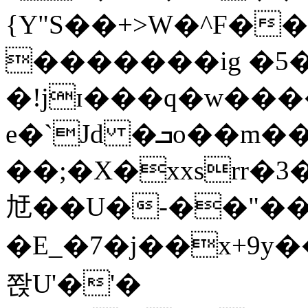
{Y"S��+>W�^F�
�������ig �5
�!jɪ���q�w��
e�`Jd �ܒo��m��1��d|
��;�X�xxsrr�
㝼��U�-��"��zȿ
�E_�7�j��x+9y�
쫝U'�'�