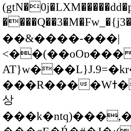
(gtN�0j�LXM�����dd
����Q��3�M�Fw_�{j3��]=����
��&����-���|
<��(��oOɒ���
AT}w���L}J.9=�
���R����Wߙ���o�O���ӯ��������?
상
���k�ntq)���,