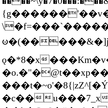
����~\y�7�0���:���&�_DN#�
{g������'��v�
\�f=���`�����
ꧽ�(�����&�]j
ǫ�*8�x���Km�v
�o.�"�@t��xp�
���t�~o'�8{|zZ^[�
�c��u���7_xg{���Q�n4���