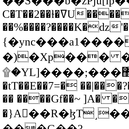
C�T��2��ɫ�ߜU����2�L�����m" �
��%����?����K�ǳ'�
{�ync���a1����
�)�Xp��� �
۩�YL]����;���׿�޽������+��k��o���O�Zt�6�[a��v_r;�b�f���==
�tT��E��7=� ��|���?
�� ����Gf��~ ]A� �
�}A��R�ɮT˼�
���G��?