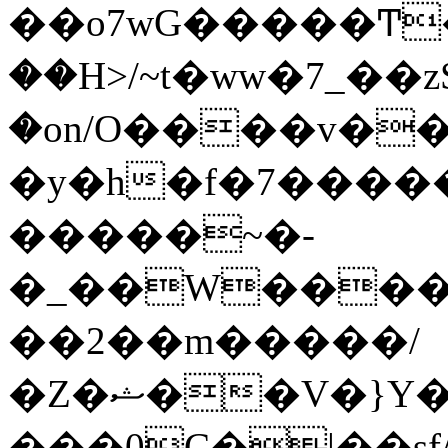
��o7wG�����Ͳ
��H>/~t�ww�7_��z
�on/O����v�
�y�h�f�7����
�����~�-
�_��W����;
��2��m�����/
�Z�ޝ��V�}Y�I�ծ�O�����S��]z��w��7�޷�����h���u��7w.ϻ���8X��ͮ�����W�dm�Jߜ��q/>?
���0C�|��sf