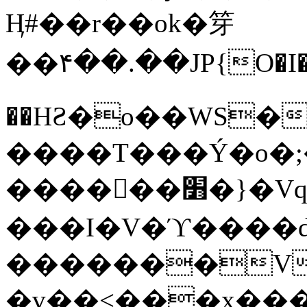
Ӊ#��r��ok�笌
��۴��.��JP{O�I
��ΗƧ�o��WS�
����T���Ý�o�;����������
������׻�}�Vq���j¯���P�.QwO�ｓ
���I�V�ϓ����d
�������V
�v��<���x���ۻ��a���R_�n���