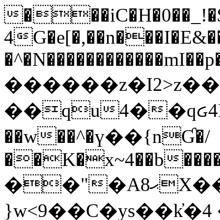
���iC�H�0��_!
4G�e[�,��n���I�E&��
�^�N������������mI��p�
������z�I2>z��
��qu4��qᏽ4H&A
��w��^�ү��{nƓ�/
��K�x~4��b�����
��"�Aޙ8X��M��K�D
}w<9��C�ys��k҆�޼� :���4�� 4�E0���oӮ�