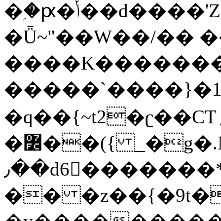
�ۭ�ԗ�ݳ��d����'Z����>!pQ}
�Ǖ~"��W��/�� ��
����K�������
�����`����}�1
�q��{~t2�ʗ��CT؍���������{�~}ur����u�}o����(�:�j���=����{�۝Vo�An��J^��������M\M�'{{l�i
�߼��({ _�g�.Nfӻg����f7z91o^��̤^�>��2�`�:|#dk�{>�>>&�tsw�Nwo�?
٫��d6򆧇�������*��[|^]oo���NW~zz>�X&�u�=K?
�� �z��{�9t�