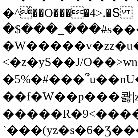
�^ͯ��O����4>.�Տ
�$���_���#s��
�W�����v�zz�u�
<�z�yS��J/O��>wn
�5%�#���՞u��nU
��f�W��p���콿|z
�����R�9<����
`���(yz�s�6�Ʒ�