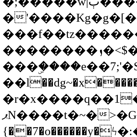
�;�����w|ٻ����<-
�'����Kg�g�[�k
���f��tz�����
��������ܙ�<$��������s���
���ۣ����e��7;'�Sc����ߋv
��l��dg~�x������G��6�{`�g���ݝ
�r�x����q��1
ޕN����t�~�>�G�{�Wރ�sl̞�@x_:�ˏ��՛��zU;wk�F�m�q}
{��7�o������y�