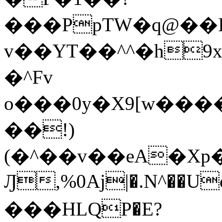
���PpTW�q@��
v��YT��^^�h9x
�^Fv
o���0y�X9[w��
��!)
(�^��v��eA�Xp�>0�+*���h����s�ײT)D$%�AQ�To�*�>W�^�=�.
Ԓ,%0Aj|�.N^��Uc
���HLQP�E?