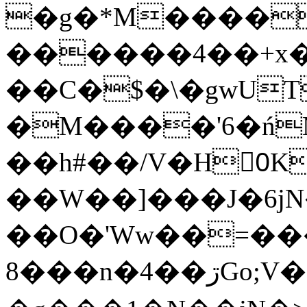
�g�*M����
������4��+x�
��C�$�\�gwUT
�M����'6�ń
��h#��/V�H0ٍK�7'�1�L�A�2
��W��]���J�6jN
��O�'Ww��=���
�8��n�4��ڗGo;V���y��4����n�7�v���Lu�/