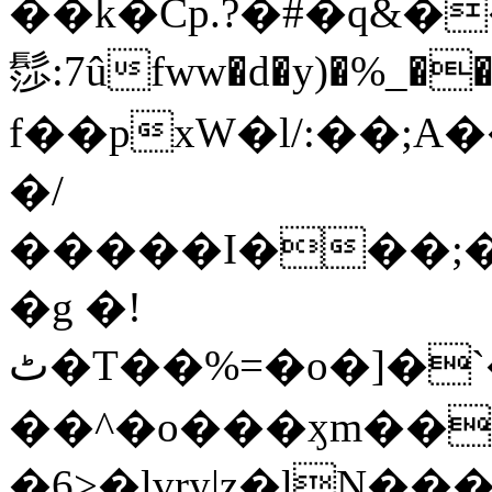
��k�Cp.?�#�q&�
髿:7ûfww�d�y)�%_�����>
f��pxW�l/:��;A
�/
�����I���;�
�g �!
ٹ�T��%=�o�]�`�8mxݽ������˳���0�n̾X'��3ǘ9����������I�&��G�������z>��]�%��/
��^�o���ӽm��ܑ�wOooOn���������
�6>�lvry|z�lN���