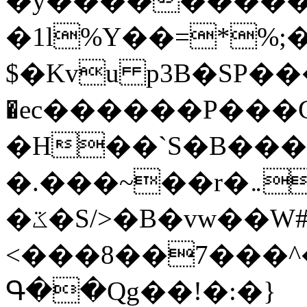
�y�����������
�1l%Y��=*%
$�Kvu p3B�SP�
�ec������P���G
�H��`S�B��
�.���~��r�޼�}�܅�mؕWu���K}
�ػ�S/>�B�vw��W#�I��*]\W��)Ħ�1��fC}
<���8��7���
Գ��Qg��!�:�}