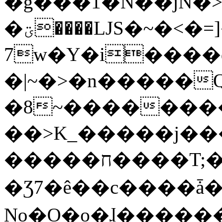
�g���1�N��jN�
�ؾ����ǇS�~�<�=]����^vz��{{��t�%
7w�Y�i����
�|~�>�n�����
�8~��������
��>K_�����j��
�����ח����T;�uU�w��oovW�N�\�v�̓��N��6xz��z^��s�;
�Ʒ7�ê��c����ǡ�Oo
No�O�o�ɺ����