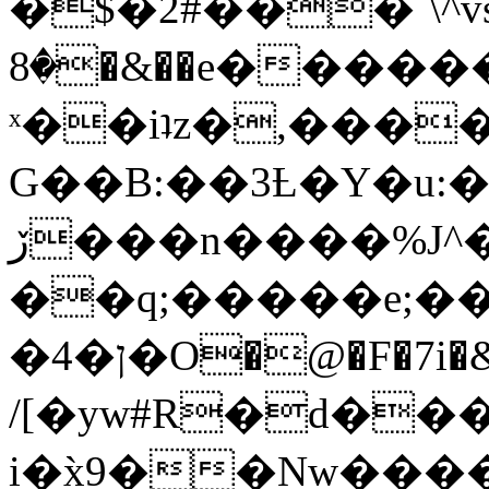
�$�2#���`\^vs
�8�&��e�������:�\���{��9�����g��f�r?
ˣ��iʇz�,���
G��B:��3Ƚ�Y�u:�
ڒ���n����%J^�}
��q;�����e;��
/[�yw#R�d���
i�x̀9��Nw����