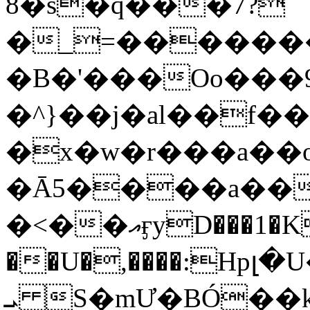
8�s�q���7?
�_=�����
�B�'���Oo���9
�^}��j�al��f
�x�w�r���a�
�Ā5����a��
�<��އӻyD���1�KS�w���!
��U�,����:Hpլ�U�K��_y4߼��O���
ܝ S�mƯ�BÓ�