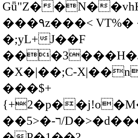
Gǖ"Z��N��v
���٩z���< VT%� �}z�XEu�<ं�Q!
�;yL+J��F
���3���H�J:~�
�X�|��;Ϲ-X|��n
���$+
{+2�p��j!o�
��ר-�<5/D�>�d�����1!u8JP�@TE�
�P�1��?