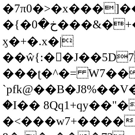
�7π0�>�x���]
�{�خ�0���&�+�zwYFEÙ4�~�_�̾�
ӽ�+�.x�|
��ŵ{:��J��5D7��
���ʈ�^�= W7��
`pfk@��B�J8%��V����\ߤ��/o��d��6b�@��J�tqw3�}>Y]������<�b��̌��{B���~v_v��fT`��88��
�I�� 8Qq1+qy��"�
�<���w󠒪7+�����X�n�F�a��M