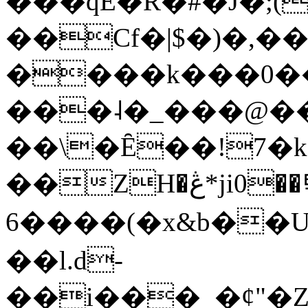
���qE�Ŕ�#�J�;(
��Cf�|$�)�,�
����k���0�
���˨�_���@��
��\�Ȇ��!7�k
��ZH�ڠ*ji0��탃
6����(�x&b��
��l.d-
��i���_�ȼ"�Z�����׋����\�\�w3�|W'�L8y<#�Y�HX�*b��.̏