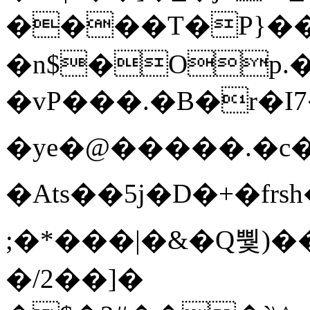
����T�Ρ}�
�n$�Op.
�vP���.�B�r�I7�gp~H
�ye�@��� ��.�c
�Ats��5j�D�+�fr
;�*���|�&�Q뿿)�
�/2��]�