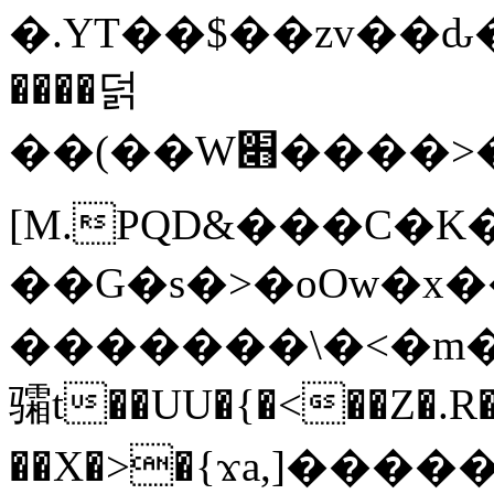
�.YT��$��zv��ԃ
����덝
��(��W׋����>��O>�d�%Y�@�@ڻ<�z{rc&׻��z�����AeK�^�����������˩t��=x~
[M.PQD&���C�K
��G�s�>�oOw�x�
�������\�<�m�PU�5�Ǉ*X�
骦t��UU�{�<��Z�.R�
��X�>�{ϫa,]�����