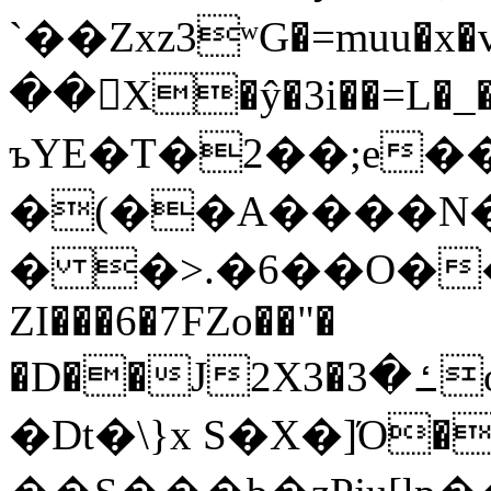
`��Zxz3ʷG�=muu�
��񛆻X�ŷ�3i��=L�
ъYE�T�2��;e�
�(��A����
� �>.�6��O��
ZI���6�7FZo��"�
�D��J2X3�ߑ�3o�|aak�q�@����]�K���w���r;�
�Dt�\}x S�X�]Ό�