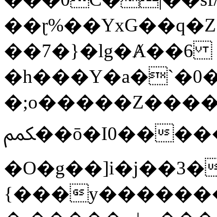
��ɽ%��YxG��q�
��7�}�lg�Ⱥ��6
�h���Y�a�`�0�
�;o�����Z������
ﶻ��ō�I0�����o�b�{L������3����2�O.z���/
�O�g��]i�j��3�u�̨S;�ܳ
{���y������