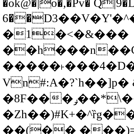
�ok@�|o�,�Pv� Q|9
6��D3��V�Y'�
�1�<�&���
��h���n��Cd
�����˫���4�D�
Vn#:A�?`h��]p�
�8F���ݛ��*\��U��S
�Zh��)#K+�^ȑg�
��(�� ���)=�