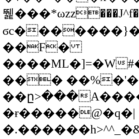
뛡���*ωzz���J^f�o
ϭc�������}��
�
�F�
����ML�]=�W#
��� ��%�'�
��ը>���A����
�ɍ�����@�q�|
�.������h>^^_�