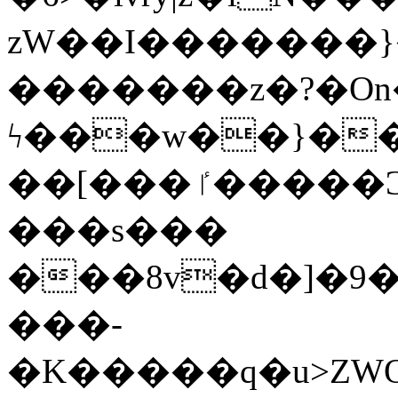
zW��I�������}�
�������z�?�O
ϟ���w��}��
��[���ٵ�����Ͻ���������x�ս��Apq�����޻�V����O�cp����ٝy{����:�k�ןNݯOOCyx6���&���?
���s���
���8v�d�]�9��6
���-
�K�����q�u>ZWOO�w��߼��W�a���p��