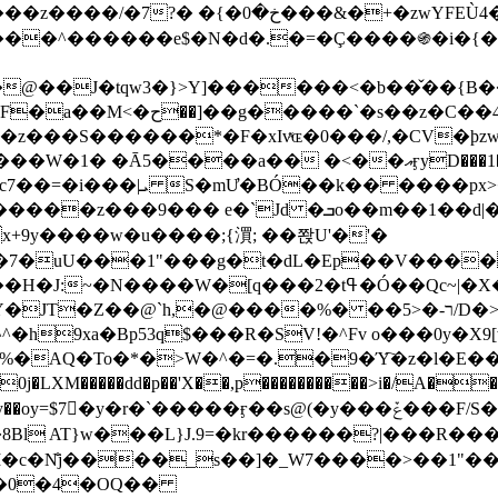
&�+�zwYFEÙ4�~�_�̾� ӽ�+�.x�|
�N�d�.�=�Ç����֍�i�{���fZV�nw�����ەys��2��`m��
�4�;�^�� 8�s�q���7?
���S������*�F�xIvͯɶ�0���/,�CV�ϸzw
����a�� �<��އӻyD���1�KS�w���!
��U�,����:Hpլ�U�K��_y4߼��O����_@c7��=�i���|ܝ S�mƯ�BÓ��k�� ����p
x
�m��1��d|��;�X�xxsrr�3��J�I�@3g�g��㝼
x+9y����w�u����;{㵋; ��쫝U'�'�
uU���1"���g�t�dL�Ep��V�����8u� ��
�}z�XEu�<ं�Q!�;yL+J��F �
���%� ��ר-�<5/D�>�d�����1!u8JP�@TE� �P�1��?
^�h9xa�Bp53q$���R�ЅV!�^Fv o���0y�
�0j�LXM�����dd�p��'X��,p����������>i�/A���
`�����ӻ��s@(�y���ݞ���F/S��_T��Õ�������w��h�'U��_��L!
L}J.9=�kr������?|���R����Wߙ���o�O���ӯ�����
�c�N̐j����_s��]�_W7����>��1"��
��0�4�OQ��