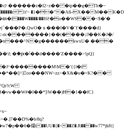
h�~
'~ �}��"�Aޙ8X��M��K�D
�n���^N�g������kwxU� ���
'Z����>!pQ}
VQr?cW
.]7��D%�b/8q?