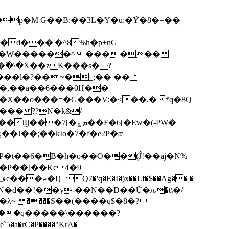
p�M G��B:��3Ƚ�Y�u:�Ÿ̈́�8�=��
R�d���|�^8%h�p+nG
�W������^ ���|���
�\�X��zK���s�ּ?
���l�?��|~�_;�� ��
k�X��o���=�G���V:�<��,�*q�8Q
���??N�k&/
��F�6[�Ew�(-PW�
�J��;��kIo�7�f�e2P�ӕ
��P��[��Kc4�9
��N�d��!��y-��N��D��Ǔ�ԉ�t\�/
�λ~ ����S��(����q$�8�?
��q�����\������?