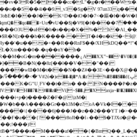
��o��5��4i��9._v3�Sg�V 97un33q��
���?
˞v��qmQ�/�qo�� �>Uu߲�vU��$j�Vͦ9[�f����7ް
���O3U�aH�h�s��p�X�%� b�Al_��ֲ�
]L�Xm���0�˒�q��nY�b�
�V0�{��N͉fMz}}��J�d������ �M���Q�"f-
�"�]��B�N(��8z[��l��V��"��)
�K�G"UͺFV��i�Jn� ��: ]N����P�z
�V�H��7�.#�l�z�Vi]
~$��.j�Xaxja~�!�2���
���i+p�)����Z�F�@\|zM�|
Y�W�b��A���k�Gr��h3M�z?oA�Vk�I� �
5����\{����6j���J��z��2���YT i�>
۾��$�TJXʛ�@���5J�P���<=-���!�k�?-�W�?
�;!���)!
KtB�*$���s�M����af��{�BmQ��_L�q�