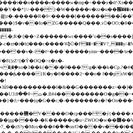
���e����w�mp�<���x�d^Xϧ����a�c��r�ۇ/�^
��*}\>���}�W�����v�zz�u��֌���o����
��콿|z�-�����R�9<�����[������ї��ٗa�
��}$�v��Io�ZG�����Q���,v�OO;�8��
��q.�;R�\]��>Z������wɛ����ˇo��s����
�i�h]���c����'#ֆ�F��>��V?_���y/˗�N�
8{|zZ^[�Ý�OQ�>z�x�-
�Y�ï'�/�/
�!
x�����l~R}
�����}�J;+���(q�G��c;�-�������z�?�On�
�K�����q�u>ZWOO�w��߼��W�a���p�����ޓ���_���r-
7_��zS?y�Moϫ���#�ۗ�/�on/O����v���l