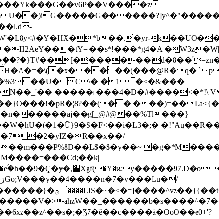
���Yk���G��v6P��V����z
�����G������?]y^�"�������ߠ���/��ZH�ڠ*ji0
�l.d-
H2AeY���tY=|��s*!���*g4�A �W3z�W|
�A�=�\(�x�����(���@R�q� `pD��Do֛�
�Y'�^�%3��U� C\� �1�<�&���
N��_'�� �����˫���4�D�#����<�*!\ Vn
��n������aj��g[_@#@��%Tl���}̄
7��m���P%8D��L$�$�y��~ �g�*M���
M����=���Cd;��k|
�Q�N���9�/��W��]���J�6jN�/
�i����q��=R����7_/
�����V�>ahzW��_������b�s����^�7�