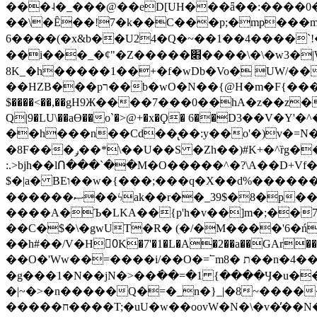
���˨�_���@��eD[UH���ǟ��:����0
��\�Ȇ��!7�k��C���p;�mp���mU��)iG
6����(�x&b��U24�Q�~��1��4����`!�
��i���_�ȼ"�Z�����׋����\�\�w3�|W'�L8y<#�Y�HX�*b��.̏�yr-k��UO����@����� `㾱
8K_�h�����1��+�f�wDb�Vo� UW/���
��HZB���pר��b�wO�N��{@H�m�F{���ۣ��?�}T#��[�ͫ������jd�8��֠|=zn��=�ϸV5n~:�q~?'�
$����<��,��gH9Ж����7���0��hA�z��z�H
Q|9�LU\��aƟ��o`�>@+�x�Ϙ� 6��D3��V
��h���n��Cd��̢��:y��o'�)v�=N�
�8F���ݛ��*\��U��S �Zh��)#K+�^ȑg���}O���!�pR�¦8?��(�� ���)=��La<{� ;^�{~�?���|L��� x���bB�7z;�h
:.>bjh��lՈ���`��M�O�����^�?\A��D+Vf
$�|a� BEו��w�{���;���q�X��d%�������W� hU�(�1�Ū}9�S�F<��i�L3�;� �!"Aų��R���{`Ė�@�X��WF�F�s��˼-��(�Qf�B]�
������ޞ��ϟak��r��_39$�8�p���7�2�yIZ�R��x��/
����A�Ъ�LKA��{p'h�v��]m�;��
��C�$�\�gwUT�R� (�/�M����'6�ń
��h#��/V�H0ٍK�7'�1�L�A�2��a��GAr���e۟�h��9�Ҁ�ɏ�,׾Xǥf(�Y�ϰ:y�����97.D�o
��O�'Ww��=����i/��O�=՟mת �8��n�4��ڗGo;V���y��4����n�7�v���Lu�/
�g���1�N��jN�>��߭��=�1 {����Ӌ�u�������}�ؾ����ǇS�~�<�=]����^vz��{{��t�% 7w�Y
�|~�>�n�����Q�=�_n�}
_|�8~����
�����ח����T;�uU�w��oovW�N�\�v�̓��N��6xz��z^��s�; �Ʒ7�ê��c����ǡ�OoO��e0+'?