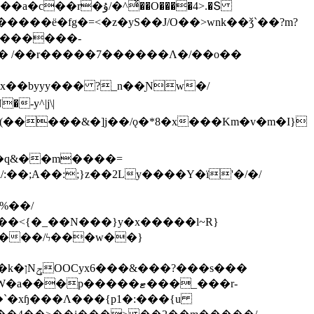
ͯ��O����4>.�Տ
�ё�fg�=<�z�yS��J/O��>wnk��ǯ`��?m?
�'������-
 /��r�����7������Λ�/��o��
]x��byyy��� ?_n��Ɲw�/
-y^|j\|
�����/ϟ���w��}
��`�xɧ���Λ���{p1�:���{u