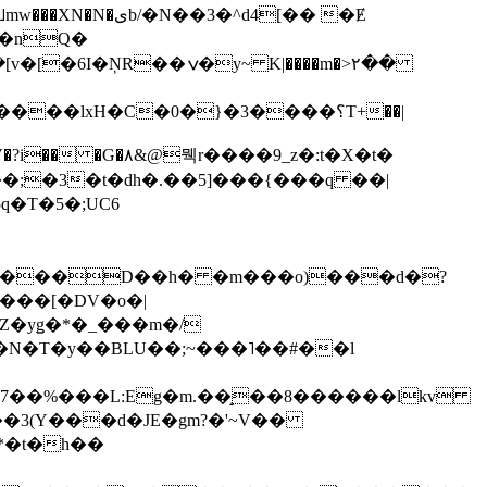
��3�^d4[�� �Ɇ
I�nQ�
�y~ K|����m�>٢��
��lxH�C�0�}�3����؟T+��|
�V�?i�� �G�۸&@뭭r����9_z�:t�X�t�
i��;�3�t�dh�.��5]���{���q ��|
�=���D��h� �m���o)���d�?
Z�yǥ�*�_���m�/
�N�T�y��BLU��;~���˥��#��l
��7��%���L:Eg�m.��̝��8������lkv
*�t�h��