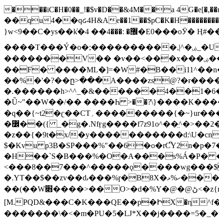
���iC�H�0��_!�$v�D��&4M��a 4G�e[�,��n���I�E&��f��-�^�
��qu4��qᏽ4H&Ae��1��$pC�K�H����������č@QX�
}w<9��C�ys��k҆�޼� :���4�� 4�E0���oӮ� Ӊ#��r��ok�笌��۴��.��JP{O�I�I�M��4�6Џ�3�ꦩ�l���W����/��ΗƧ�o��WS��<$�'�
����T���Ý�o�;����������,|^�ۻ_�U����B�ܭw����:�*|������׻�}�Vq���j¯���P�.QwO�ｓ���I�V�ϓ����d}
�������V�� �v��<���x���ۻ��a���R_�n���뛡���*ωzz���J^f�o�\>���yc-ϭc�������}��(����;/J��K�J�/
�
�F� ����ML�]=�W#�B��i11^��n
��%�'�?��ը>���A����zs@?�ɍ���
�.������h>^^_�&������4��1�6�bUo�o.�� 
�Ǖ~"��W��/�� ����Һ >��?ֿ\}����K�
�q��{~t2�ʗ��CT؍���������{�~}ur����u�}o����(�:�j���=����{�۝Vo�An��J^��������M\M�'{{l�i
�߼��({ _�g�.Nfӻg����f7z91o^��̤^�>��2�`�:|#dk�{>�>>&�tsw�Nwo�?٫��d6򆧇�������*��[|^]oo���NW~zz>�X&�u�=K?��
�z��{�9t�x/�y�����������d:\U�cn
$�Kvu p3B�SP���%"��6�o�rC͆Y2n�p
�H��`S�B���%�O�A���s%Á�P� �.���~��r�޼�}�܅�mؕWu���K}�ػ�S/>�B�vw�
<���8��7���^�����ǫ����wg���$
�.YT��$��zv��ԃ���%ɼ�B
8X�ހ%ޅ��������׏������en�KT��������/����덝
��(��W׋����>��O>�d�%Y�@�@ڻ<�z{rc&׻��z�����AeK�^�����������˩t��=x~
[M.PQD&���C�K���QE��p�ԻX�η^f���
�������\�<�m�PU�5�Ǉ*X��j����=5�_�w�����_�PO��{ޥ�V�ӗ�������� o�t⭟#��w7�p��6