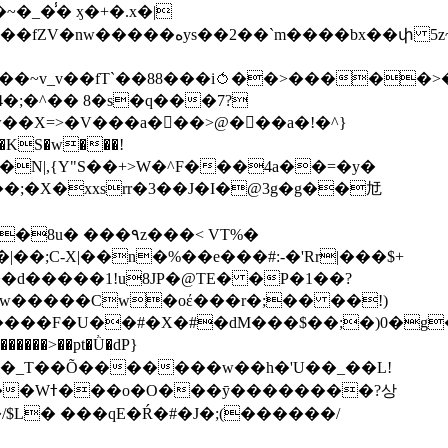
��bx��փ 5z~�>�y4N/
��X=>�V���a��ً�>@���a�!�^}
>�N|,{Y"S��+>W�^F���4a��=�y�
�٩z���< VT%�
��3���H�J:~�N����W�[q���2�tߟ�Ó��Qc~|�X�|��;Ϲ-X|��n�%��e���#:-�
'Rr|���$+
X9[w�����Cw�oέ���r�;�� ��!)
�����>��pt�Ǜ�dP}
���?상
/$L� ���qE�Ŕ�#�J�;(������/