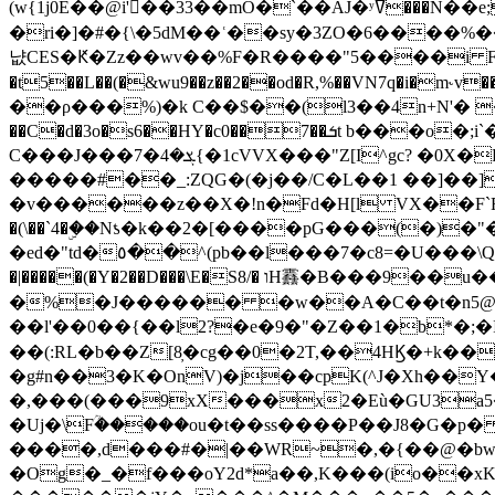
(w{1j0E��@i'��33��mO�`��AJ�ʸߜ���N��e;�vv�3R�5� [���cc�L"�g�r���Wz�.m#��Q�Bv���+��2K�tN������^�}y������Q�ۅUbB,���j�зb*��Q"�zӦc��Y�, B]!hI�KZ�T�5/
�ri�]�#�{\�5dM��ʿ��sy�3ZO�6����%�
냢CES�Ԟ�Zz��wv��%F�R����"5����i FJo߿E�I���J��K^D��iO�I�7<�䌔�l�\�W�H���IK�|ςR3~t@ j����g�E�
�t5��L��(�&wu9��z��2��od�R,%��VN7q�i�m
��ρ���%)�k C��$��(l3��4n+N'� 
��C�d�3o�s6��HY�c0��7��ܭt b���o�;i`�$R�N[z���h�K����-�]T�4�n�k�<ł@1�u���_�x�u�
C���J���ܮ�4�7{�1cVVX���"Z[I^gc? �0X�Ry��'�u��.̼�+��R��RnF$��/XHkDQ��*!"�����
�����#��_:ZQG�(�
j��/C�L��1 ��]��
�v������z��X�!n�Fd�H[l VX��F`R��M�oG�m�������ۼA��XXˮ~��^
�(\��`4�ۣ��Nƾ�k��2�[����pG���(�)
�ed�"td�٥��^(pb��l���7�c8=�U���\Q����wƜ�M�t�l��N��Z#��3E<���X@��|���8��2f�(� u��� �K�Zе?��TӊjLEn��m
�|�����(�Y�2��D���\E�S8/� וH䨺�B���9��u��/؆���5�<�ʾV#2ύ�)e��-�j�*A:�z'%�B��$��d{ڀ ��s!������g�fX��1�Z�[eC�m� �-
�%�J������ �w��A�C��t�n5@��
��l'��0��{��l2?�e�9�"�Z��1�b*�;�ІV:
��(:RL�b��Z[8̦�cg��0�2T,��4HϏ�+k��
�g#n��3�K�OnV)�j��cpK(^J�Xh��
�,���(���9xX���x2�Eù�GU3a
�Uj�\Fؒ�����ou�t��ss����P��J8�G�p� ��Ғ�a� �{?���r8oJI��ȋ
����,d���#�|��WR~�,�{��@�bw�
�Og�_�f���oY2ԁ*a��,K
���(io��x