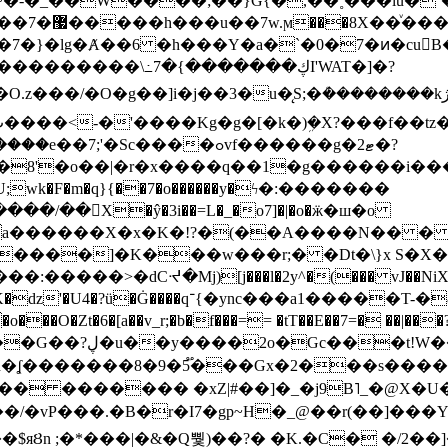
~�-�_��W����;��}G{�,��˳���lu�
�7�}�lg�Ⱥ��6 �h���Y�a�`�0�7�ͷ�cu
����\߸7�{�������ڮI'WAT�]�?
���/��񛆻X�ŷ�3i��=L�_�o7]�|�o�ӝ�ш�o
a������X�x�K�!?�(��A����N�� � 
0��DE�����:�����>�dCᔵ�Mj)[j���l�2y^�(
��� vJ��NiX
��Z�9:?� ����?
�?h�ʆ �������8�9�5֟���Gx�2���
U�� ������� �xZ|#��]�_�j9B˥_�@X
r�I7�gp~H�_@��r(��]���Yb��ڃE����)b��`B� �y
)��$яȢn ;�*���|�&�Q뿿)��?� �K.�C� �/2��