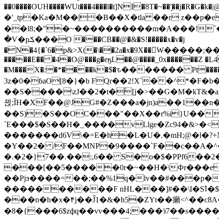
��0����OUH����WUt���4���l�t]NI�8T�~��'͙��j�R�G�k�|@a���
�'_tp�Ka�M��|�B��X�tla ��r z��
��l8;�"�~����������m�A���!`��e���z�
�V�pݎ���O ���CB��@�&�S!�����x�v�j
�N�4{�`6�p&>X(�\��2a�x�9X��򢧰W����
�����E�� �4�O@���g�eӄL��@����_0x������Z �
L4
�M���X�:�*����k�$�ԏ������� Pt����M
3z�0�ɓaO[8�}�b FQr��2!X`��^*�F�
��S����\zJ��2�t�۫[j�>��G�M�kT&�a��J�eK
뀑;ȈH�XF��@JG#�Z���a�jn)a��1��n��ݕ-#�UX��$jفD�D)�p=��ŲQ|V
��S)�S��OC���"��X��r%i}U��g��ᖓ�56�vܚ�
`E���$�S��H�_����vLlge�Zc94�&
�������d6V\�=E�h�L�U�.�mH;@�l�?+N���!#ڊ:�4o��Z�6c���M�m se ���a3
�Y��2� /F��MNP�9����`F��c��A�^�
�.�2�}7��.��:,6�� S�o�$�PPf6�
���[��5�����0r�~��H�\Фr���e�
��Pjϧ����=��;��%1q�lv��#���p�
����������F nHL���]#��\I�Sߗ�$����YǕQ��԰5k�/����LH�\�Ȃ�>��:%u'��3(Y���d�JΕ�gm?�'~V��
���n�h�x�۴j��Ĵ1�&�h5�ZYt��癩<^�� 
�8�{���6$zфq��vv���4;���ӟ7��s�����