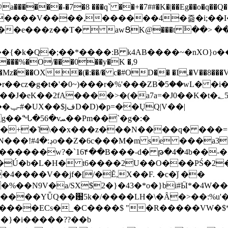
���-�7�8 ���q` ��+�7##�K�|��Eg��o�q��Q�˩mw���XN�N�یb/�N
p�e����V����,������4�즒�i;��
�T�  awՑK@���t ٚ��> ��[v�[�6I�ŅR��ݍ
�;���{�k�Q�;��*����:B k4AB����~�nXO}o���
���%�O/���0��y�K �,9
z���OX�(�:��/� c�#OD�� �I,�V��8��
b�r��cz�g�t�'�0~)���r�%'���ZBۡ�5��wL� �
��2fA����>�(�a7a=�J0��K�t�؂5q�T�5�;UC6
��|
�Pm��`�g�:�
>�<�+�˥\��x���z���N����q� ��
���[�DV�o�|
�����w?�`16۴��B���-d� թ�4�4b��-�
�2�Ú�b�L�H� t6����2U��O���PŚ�2
4����V��jf�[/�Ĕ,X��F. �c�ǰ ��
�%��N9V�a/
SX$2�}�43�*o�}bi#Ӹ*�4W
c8A����ECs�_�C����$ "�R�����VW�$
}�i�����??��b