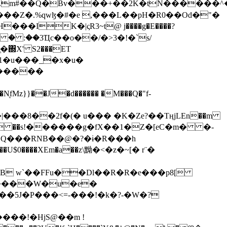
���Z�.%qwɮ�#�e ,���L��pH�R0��Od�"�
��/� � :��3Ҵc��o��/�>3�!�`s/
΍X' S2���ET
�Q���RNB��@�?�ɨ�R���h
X��U$0����XEm�a��z\黝�<�z�~[� r¨�
B w`��FFu��Dl��R�R�e���p8[
�����W�u�e�
���!�HjS@��m !