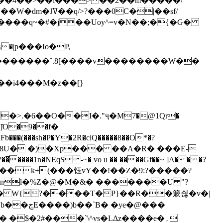
`��4��>��i���> ��2��m�����/
B����q~�#�j��Uoy^=v�N��;�{�G�
�>.�6��O��I�."ҷ�M7�@1Qr�
Fb���(���sh�P�Y�2R�ciQ�����8��O*�?
s����nl�%Z�@�M�&� �������U "?
�U� W{?����T�Ρ}��R��簌쇦�v�|
e�@���
]� �$�2#���`\^vs�LΔz����e�۔