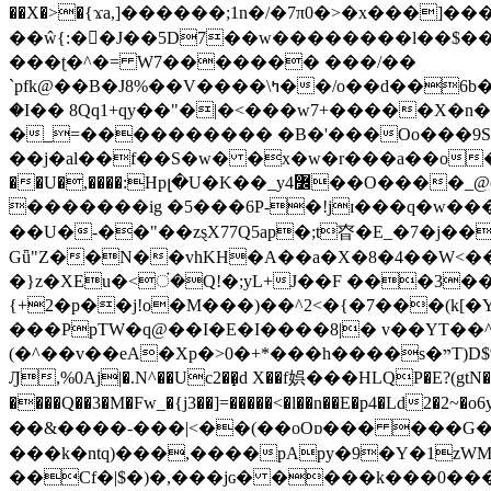
��X�>�{ϫa,]������;1n�/�7π0�>�x���]�����z����/�7?� �{�خ�0���
��ŵ{:��J��5D7��w��������l��$����^������e$
���ʈ�^�= W7������� ���/��
`pfk@��B�J8%��V����\ߤ��/o��d��6b�@��J�tqw3�}>Y]������<�b��̌��{B���~v_v��fT`��88���i⥀��>�����>�ޯ�'�����?
�I�� 8Qq1+qy��"�|�<���w󠒪7+�����X�n�F�a��M<�ح��]��g�����`�s��z�C�
�_=���������� �B�'���Oo���9S�z
��j�al��f��S�w� �x�w�r���a��o���W�1� �Ā5
�������ig �5���6P-�!jɪ���q�w�������z���9��� e�`Jd �ܒo�
��U�-��"��zȿX77Q5ap�;t昚�E_�7�j��
Gǖ"Z��N��vhKH�A��a�X�8�4��W<��7�
{+2�p��j!o�M���)��^2<�{�7���(k[�Y�JT�Z��@`h,�@�
���PpTW�q@��I�E�I����8|� v��YT��^
(�^��v��eA�Xp�>0�+*���h����s�ײT)D$%�AQ�To�*�>W�^�=�.�9�Ύ҇�z�l�E�����F�U��#�X�#�dM���$��;�)0�g�OH�����w�����ҋ��
Ԓ,%0Aj|�.N^��Uc2��̝d X��f娯���HLQP�E?(gtN
����Q��3�M�Fw_�{j3��]=�����<�l��n��E�p4�Ld2�2~�o6y��oy=$7�y�r�
��&����-���|<��(��oOɒ��� ���G�8Bl AT}w���
���k�ntq)���,����pApy�9�Y�1zWM
��Cf�|$�)�,���jɢ� ����k���0�