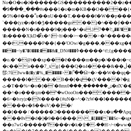
No�O�o�ɺ������GS����������2��z�����i��n�
�$���_���#s���1�ԍ�m�KΒ��O����{��Y
�5%�#���՞u��nU���T,��� ��f�W��p�
`���(yz�s�6�Ʒ�����go��j�ϟ�֜��ŷ���
�����N�s����9�j���^�u,}ݛ;?��7��?�������-
\�s����X|kD�᩺x�^]~h\�t�>~���>�^���
��t,����P��{��'OOw/�g���,���xg��-c�zt
����~\y�7�0���:���&�_DN#���ߢ�����^t!;{g������'��v�-\�f=���`�����ymn~����/ꧽ�(�����&�]j��/ǫ�*8�x���Km�v�m�I}
�o.�"�@t��xp���ӗ����m��p�/���t�~o'�
�c��u���7_xg{���Q�n4����&��ڷ�v�j�ۣ�xo�3��ƙ{��\�9���?:g�/��k�Cp.?�#�q&��m����=
髿:7ûfww�d�y)�%_�����>�t՞��Ӹ=�>��W��qq����ܞ����{K�y�8����2~��o� f��pxW�l/:��;A��:;}z��2Ly���
�����I���;�B��[�q�ʐV����?�g 
ٹ�T��%=�o�]�`�8mxݽ������˳���0�n̾X'��3ǘ9����������I�&��G�������z>��]�%��/
��^�o���ӽm��ܑ�wOooOn����������U3:ٹ>ߦ��8�.B#4���������O�g��~��<{�_��N���}y�
�6>�lvry|z�lN����{#uN�>^:�?zW��I��
����e�$��uV;��]�/
��[���ٵ�����Ͻ���������x�ս��Apq�����޻�V����O�cp����ٝy{����:�k�ןNݯOOCyx6���&���?���s���
���8v�d�]�9��6���;ϟ_�ξ���`��Sͼ~�sg��jgg�|���-
��o7wG�����Ͳ���v�k�۩�-��H>/~t�ww�