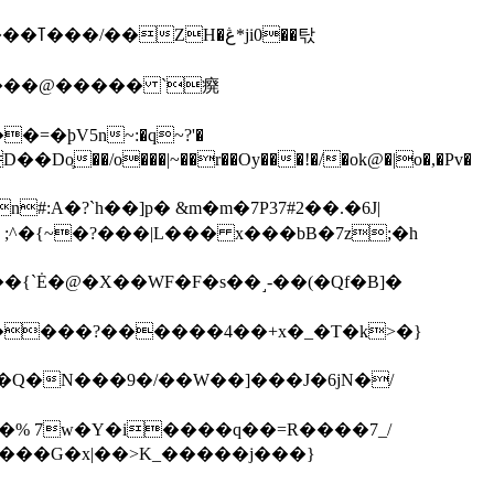
��탃
�/o���|~��r��Oy���!�/�ok@�|o�,�Pv�
#:A�?`h��]p� &m�m�7P
37#2��.�6J|
����?������4��+x�_�T�k>�}
���G�x|��>K_�����j���}