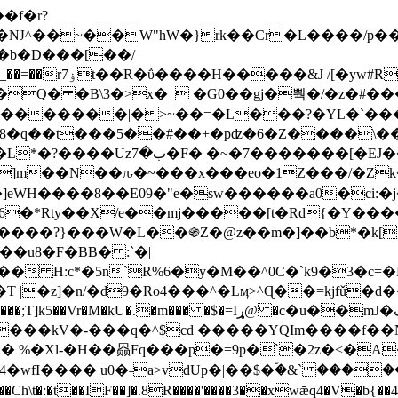
Ǌ^��~��W"hW�}rk��Cr�L����/p��
�ן�4�O�@�F�7i�&�6�īw�:o���X(�������~�~�y���_��=��rۏ7t��R�ΰ����H����
�&J /[�yw#
Q� �B\3�>x�_ �G0��gj�뿩�/�z�#�
�
�������|�>~��=�L���?�YL�`���߬
�w8�q��t���5��#��+�pʣ�6�Z����\�
j]m��N��ԉ�~���x���eo�1Z���/�Z
eWH����8��E09�"e�sw������a0�ci:�j
�X/e��mj�����[t�Rd{�Y�����Ϣ���7[�؏ܡ
���?}���W�L��֍Z�@z��m�]��b*�k[;�
|�z]�n/�d9�Ro4���^�Lӎ>^Ɋ��=kjfǔ�d
�P�����kV�-���q�^$cd �����YQIm����f
:� %�Xl-�H��赑Fq���p�=9p�`�2z�<�A
�wfI���� u0�˗a>vdUp�|��$�ؐ�&` ����