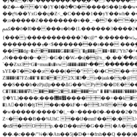
�y�h�f�7�������!���̯�>� ?�����
�Z�ޝ��V�}Y�I�ծ�O�����S��]z��w��7�޷�����h���u��7w.ϻ���8X��ͮ�����W�dm�Jߜ��q/>?���0C�|��sf/
��ɽ%��YxG��q�Z<_�C����1��yY��wh� �
�;o�����Z��������v��_~�7�:�`�j�����
ﶻ��ō�I0�����o�b�{L������3����2�O.z���/�O�g��]i�j��3�u�̨S;�ܳ��������kژ�|p���Io�P,
{���y�����������7�c@* �;�����w|ٻ����<-�'����Kg�g�[�k�)ܹ�X?���f��tz�������˝.8[����v��������W��
��������ܙ�<$��������s��� ���ۣ����e��7;'�Sc����ߋvf������g�2ޓ�?
��l��dg~�x������G��6�{`�g���ݝ��+��U'Yh7�^�8'�o��|�r�x����q��1�g������i����i4���M�z��[}
ޕN����t�~�>�G�{�Wރ�sl̞�@x_:�ˏ��՛��zU;wk�F�m�q}{��7�o������y�ϟ�:�������
`��Zxz3ʷG�=muu�x�vw4���s���Ի�� .�������
ъYE�T�2��;e���(��" ;�\�Cʔ��=
ZI���6�7FZo��"� �D��J2X3�ߑ�3o�|aak�q�@����]�K���w���r;� �Dt�\}x S�X�]Ό�9��f�
��S���b�zPju[lp���ߡG��%Py
C�T��2��ɫ�ߜU����2�L�����m" � ��%����?����K�ǳ'�U4�?ü�Ġ����q־{�ync���a1�����T-�8U� �)�Xp��� ��A�R� ���E-
۩�YL]����;���׿�޽������+��k��o���O�Zt�6�[a��v_r;�b�f���== �tT��E��7=� ��|���?��̅����1n�NEqS-~� vo u �� ����Gf��~ ]A� ��?
�}A��R�ɮT˼��r��kF�+�LW8�� ���G��?ڸ�u��y����2o�Gc���t!W���k+(���钰vY��!
�w�����\����7�|_~�>�� ��0 �-����2
Z<����B��%UhC ��lJ�mnF���;�
�n$�Op.��D��m�G��:{�A�q��/�vP���.�B�
��.�c���/"¼�/�Ats��5j�D�+�frsh��Q ���