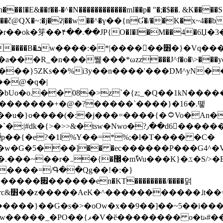
N������������mI��p� "�;�$��. &K����S�vק ������z�I2>z�� �tp��g�T
~:�j�ʡ|��w��^�ү��{nƓ�/��K�x~4��b�����r 1t
���}5ZKѕ��%i3y��n����'���DM^yN�
��@�q�|
08�>z`�{z;_�Q��1kN������\f; �ۭ�ԗ�ݳ��d����
���������+�@�?�����`����}�16�.뗗
p��{�e?�1l%Y��=*%;�l�T���� �C�
�7�w�G�5���]�� �ec������P���G4^�
�W#�I��*]\W��)Ħ�1��fC}
����=/Գ��Qg��!�:�}
��}��G�s�>�oOw�x��9��]��~5��i���>�
�骦t��UU�{�<��Z�.R����w77*jk8{|