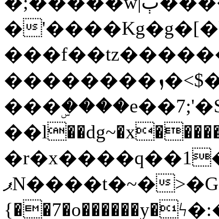
�;�����w|ٻ����<-
�'����Kg�g�[�k
���f��tz�����
��������ܙ�<$��������s���
���ۣ����e��7;'�Sc����ߋv
��l��dg~�x������G��6�{`�g���ݝ
�r�x����q��1
ޕN����t�~�>�G�{�Wރ�sl̞�@x_:�ˏ��՛��zU;wk�F�m�q}
{��7�o������y�