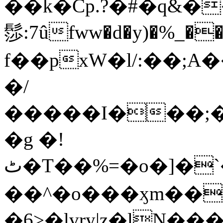
��k�Cp.?�#�q&�
髿:7ûfww�d�y)�%_�����>
f��pxW�l/:��;A
�/
�����I���;�
�g �!
ٹ�T��%=�o�]�`�8mxݽ������˳���0�n̾X'��3ǘ9����������I�&��G�������z>��]�%��/
��^�o���ӽm��ܑ�wOooOn���������
�6>�lvry|z�lN���