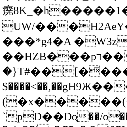
㾱8K_�h�����1
UW/���H2AeY�
���*g4�A �W3z
��HZB���pר��b�wO�N��{@H�m�F{���ۣ��?
�}T#��[�ͫ���
$����<��,��gH9Ж
(�x�����
`pD��Do֛��/o��