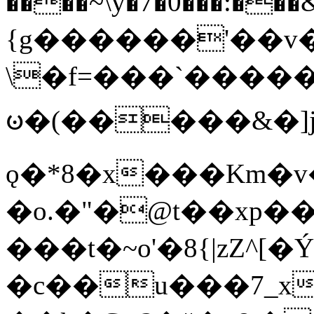
����~\y�7�0���:���&�_DN#�
{g������'��v�
\�f=���`�����
ꧽ�(�����&�]j
ǫ�*8�x���Km�v
�o.�"�@t��xp�
���t�~o'�8{|zZ^[�
�c��u���7_xg{���Q�n4���