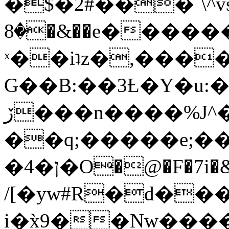
�$�2#���`\^vs
�8�&��e�������:�\���{��9�����g��f�r?
ˣ��iʇz�,���
G��B:��3Ƚ�Y�u:�
ڒ���n����%J^�}
��q;�����e;��
/[�yw#R�d���
i�x̀9��Nw����