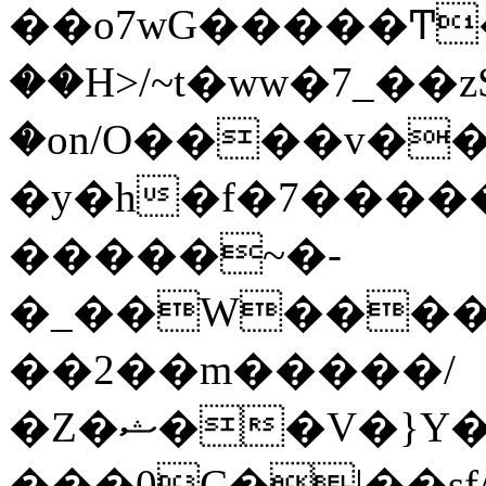
��o7wG�����Ͳ
��H>/~t�ww�7_��z
�on/O����v�
�y�h�f�7����
�����~�-
�_��W����;
��2��m�����/
�Z�ޝ��V�}Y�I�ծ�O�����S��]z��w��7�޷�����h���u��7w.ϻ���8X��ͮ�����W�dm�Jߜ��q/>?
���0C�|��sf