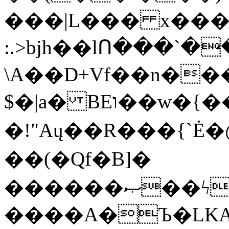
���|L��� x���b
:.>bjh��lՈ���`
\A��D+Vf��n��
$�|a� BEו��w�{���;���q�X��d%�������W� hU�(�1�Ū}9�S�F<��i�L3�;�
�!"Aų��R���{`
��(�Qf�B]�
������ޞ��ϟak��r��_39$�8�p���7�2�yIZ�R��x��/
����A�Ъ�LKA