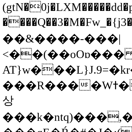
(gtN�0j�LXM�����dd
����Q��3�M�Fw_�{j3��]=����
��&����-���|
<��(��oOɒ���
AT}w���L}J.9=�
���R����Wߙ���o�O���ӯ��������?
상
���k�ntq)���,