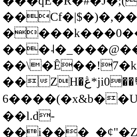
���qE�Ŕ�#�J�;(
��Cf�|$�)�,�
����k���0�
���˨�_���@��
��\�Ȇ��!7�k
��ZH�ڠ*ji0��탃
6����(�x&b��
��l.d-
��i���_�ȼ"�Z�����׋����\�\�w3�|W'�L8y<#�Y�HX�*b��.̏