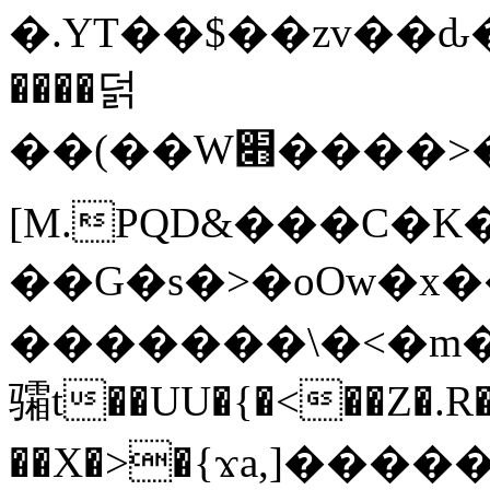
�.YT��$��zv��ԃ
����덝
��(��W׋����>��O>�d�%Y�@�@ڻ<�z{rc&׻��z�����AeK�^�����������˩t��=x~
[M.PQD&���C�K
��G�s�>�oOw�x�
�������\�<�m�PU�5�Ǉ*X�
骦t��UU�{�<��Z�.R�
��X�>�{ϫa,]�����