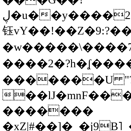
ڸ�u��y����2o�Gc���t!W���k+(���
钰vY��!��Z�9:?� �
�w�����\����7�
����2�?h�ʆ 
�������U "?
��lJ�mnF��
�������
�xZ|#��]�_�j9B