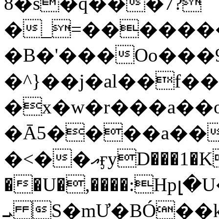
8�s�q���7?
�_=�����
�B�'���Oo���9
�^}��j�al��f
�x�w�r���a�
�Ā5����a��
�<��އӻyD���1�KS�w���!
��U�,����:Hpլ�U�K��_y4߼��O���
ܝ S�mƯ�BÓ�