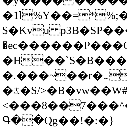
�y�����������
�1l%Y��=*%
$�Kvu p3B�SP�
�ec������P���G
�H��`S�B��
�.���~��r�޼�}�܅�mؕWu���K}
�ػ�S/>�B�vw��W#�I��*]\W��)Ħ�1��fC}
<���8��7���
Գ��Qg��!�:�}