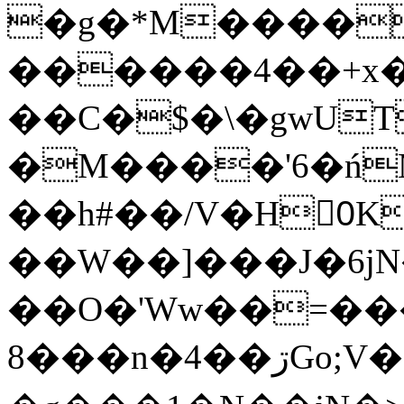
�g�*M����
������4��+x�
��C�$�\�gwUT
�M����'6�ń
��h#��/V�H0ٍK�7'�1�L�A�2
��W��]���J�6jN
��O�'Ww��=���
�8��n�4��ڗGo;V���y��4����n�7�v���Lu�/