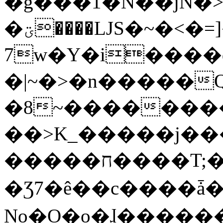
�g���1�N��jN�
�ؾ����ǇS�~�<�=]����^vz��{{��t�%
7w�Y�i����
�|~�>�n�����
�8~��������
��>K_�����j��
�����ח����T;�uU�w��oovW�N�\�v�̓��N��6xz��z^��s�;
�Ʒ7�ê��c����ǡ�Oo
No�O�o�ɺ����