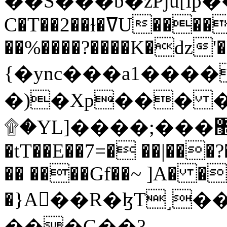
C�T��2��ɫ�ߜU����2�L�����m" �
��%����?����K�ǳ'�
{�ync���a1����
�)�Xp��� �
۩�YL]����;���׿�޽������+��k��o���O�Zt�6�[a��v_r;�b�f���==
�tT��E��7=� ��|���?
�� ����Gf��~ ]A� �
�}A��R�ɮT˼�
���G��?