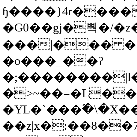
ɧ����}4r����
�G0��gj�뿩�/�z
���|��� �
�o���_��?
�;��������|
�>~��=�L��
�YL�`���߬�\�X�
��z|x�:��8�