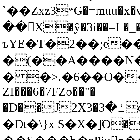
`��Zxz3ʷG�=muu�
��񛆻X�ŷ�3i��=L�
ъYE�T�2��;e�
�(��A����
� �>.�6��O��
ZI���6�7FZo��"�
�D��J2X3�ߑ�3o�|aak�q�@����]�K���w���r;�
�Dt�\}x S�X�]Ό�