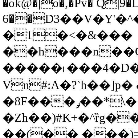
�ok@�|o�,�Pv� Q|9
6��D3��V�Y'�
�1�<�&���
��h���n��Cd
�����˫���4�D�
Vn#:A�?`h��]p�
�8F���ݛ��*\��U��S
�Zh��)#K+�^ȑg�
��(�� ���)=�