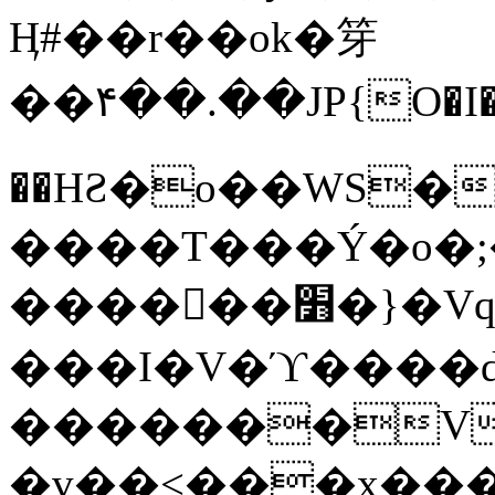
Ӊ#��r��ok�笌
��۴��.��JP{O�I
��ΗƧ�o��WS�
����T���Ý�o�;����������
������׻�}�Vq���j¯���P�.QwO�ｓ
���I�V�ϓ����d
�������V
�v��<���x���ۻ��a���R_�n���