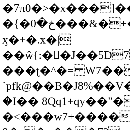
�7π0�>�x���]
�{�خ�0���&�+�zwYFEÙ4�~�_�̾�
ӽ�+�.x�|
��ŵ{:��J��5D7��
���ʈ�^�= W7��
`pfk@��B�J8%��V����\ߤ��/o��d��6b�@��J�tqw3�}>Y]������<�b��̌��{B���~v_v��fT`��88��
�I�� 8Qq1+qy��"�
�<���w󠒪7+�����X�n�F�a��M