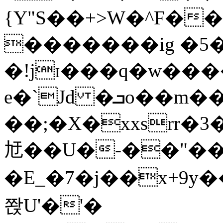
{Y"S��+>W�^F�
�������ig �5
�!jɪ���q�w��
e�`Jd �ܒo��m��1��d|
��;�X�xxsrr�
㝼��U�-��"��zȿ
�E_�7�j��x+9y�
쫝U'�'�