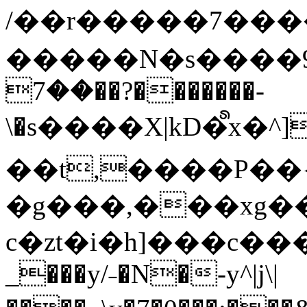
/��r�����7��
�����N�s����9�j
��7��?�������-
\�s����X|kD�᩺x
��t,����P��{
�g���,���xg�
c�zt�i�h]���c���
_���y/˗�N�-y^|j\|