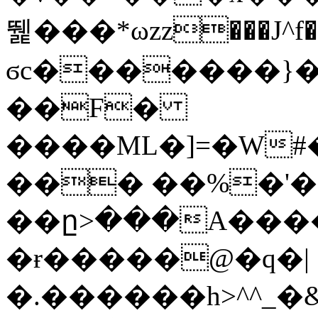
뛡���*ωzz���J^f�o
ϭc�������}��
�
�F�
����ML�]=�W#
��� ��%�'�
��ը>���A����
�ɍ�����@�q�|
�.������h>^^_�