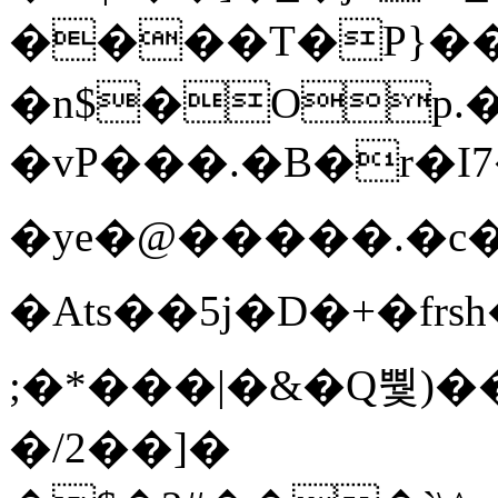
����T�Ρ}�
�n$�Op.
�vP���.�B�r�I7�gp~H
�ye�@��� ��.�c
�Ats��5j�D�+�fr
;�*���|�&�Q뿿)�
�/2��]�