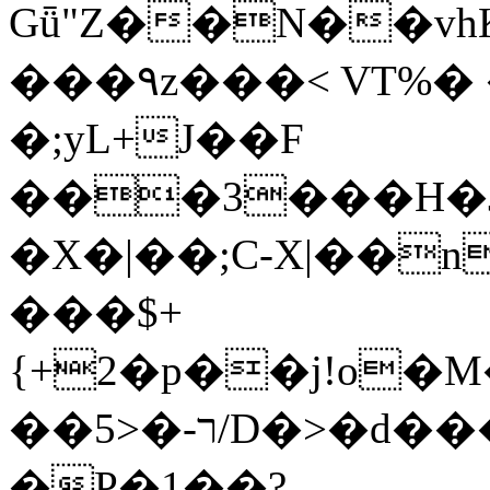
Gǖ"Z��N��v
���٩z���< VT%� �}z�XEu�<ं�Q!
�;yL+J��F
���3���H�J:~�
�X�|��;Ϲ-X|��n
���$+
{+2�p��j!o�
��ר-�<5/D�>�d�����1!u8JP�@TE�
�P�1��?