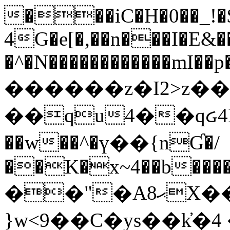
���iC�H�0��_!
4G�e[�,��n���I�E&��
�^�N������������mI��p�
������z�I2>z��
��qu4��qᏽ4H&A
��w��^�ү��{nƓ�/
��K�x~4��b�����
��"�Aޙ8X��M��K�D
}w<9��C�ys��k҆�޼� :���4�� 4�E0���oӮ�