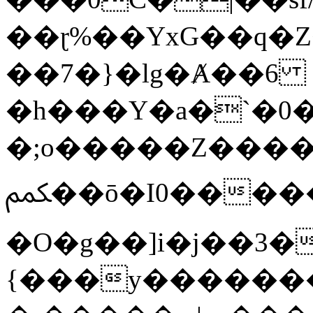
��ɽ%��YxG��q�
��7�}�lg�Ⱥ��6
�h���Y�a�`�0�
�;o�����Z������
ﶻ��ō�I0�����o�b�{L������3����2�O.z���/
�O�g��]i�j��3�u�̨S;�ܳ
{���y������