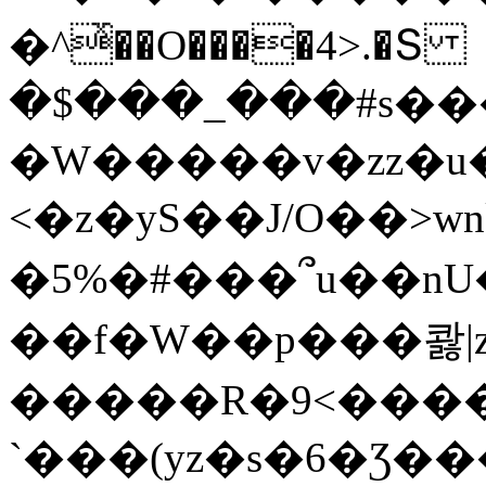
�^ͯ��O����4>.�Տ
�$���_���#s��
�W�����v�zz�u�
<�z�yS��J/O��>wn
�5%�#���՞u��nU
��f�W��p���콿|z
�����R�9<����
`���(yz�s�6�Ʒ�