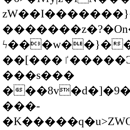
zW��I�������}�
�������z�?�O
ϟ���w��}��
��[���ٵ�����Ͻ���������x�ս��Apq�����޻�V����O�cp����ٝy{����:�k�ןNݯOOCyx6���&���?
���s���
���8v�d�]�9��6
���-
�K�����q�u>ZWOO�w��߼��W�a���p��