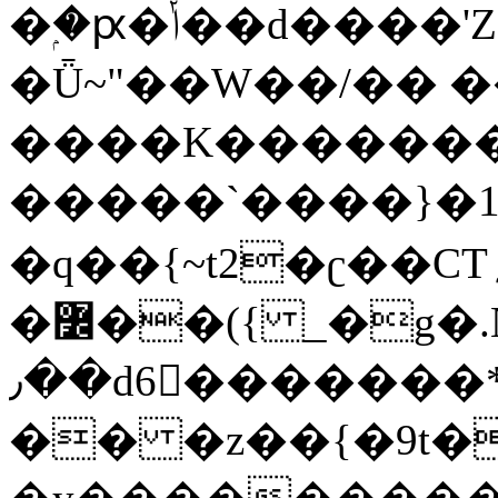
�ۭ�ԗ�ݳ��d����'Z����>!pQ}
�Ǖ~"��W��/�� ��
����K�������
�����`����}�1
�q��{~t2�ʗ��CT؍���������{�~}ur����u�}o����(�:�j���=����{�۝Vo�An��J^��������M\M�'{{l�i
�߼��({ _�g�.Nfӻg����f7z91o^��̤^�>��2�`�:|#dk�{>�>>&�tsw�Nwo�?
٫��d6򆧇�������*��[|^]oo���NW~zz>�X&�u�=K?
�� �z��{�9t�