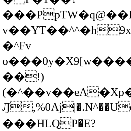
���PpTW�q@��
v��YT��^^�h9x
�^Fv
o���0y�X9[w��
��!)
(�^��v��eA�Xp�>0�+*���h����s�ײT)D$%�AQ�To�*�>W�^�=�.
Ԓ,%0Aj|�.N^��Uc
���HLQP�E?