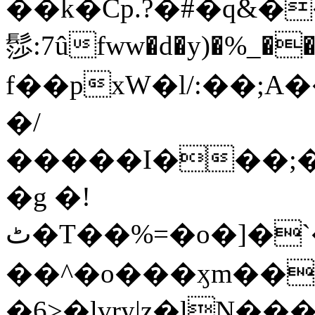
��k�Cp.?�#�q&�
髿:7ûfww�d�y)�%_�����>
f��pxW�l/:��;A
�/
�����I���;�
�g �!
ٹ�T��%=�o�]�`�8mxݽ������˳���0�n̾X'��3ǘ9����������I�&��G�������z>��]�%��/
��^�o���ӽm��ܑ�wOooOn���������
�6>�lvry|z�lN���