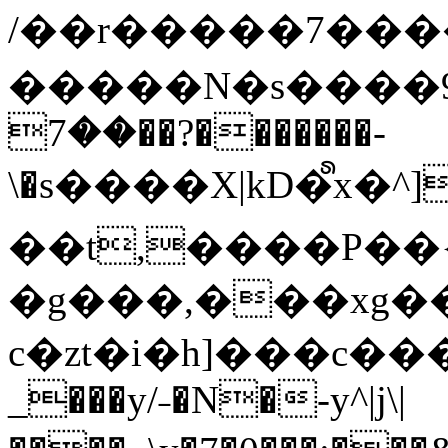
/��r�����7��
�����N�s����9�j
��7��?�������-
\�s����X|kD�᩺x
��t,����P��{
�g���,���xg�
c�zt�i�h]���c���
_���y/˗�N�-y^|j\|