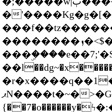
�;�����w|ٻ����<-
�'����Kg�g�[�k
���f��tz�����
��������ܙ�<$��������s���
���ۣ����e��7;'�Sc����ߋv
��l��dg~�x������G��6�{`�g���ݝ
�r�x����q��1
ޕN����t�~�>�G�{�Wރ�sl̞�@x_:�ˏ��՛��zU;wk�F�m�q}
{��7�o������y�