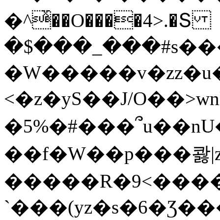
�^ͯ��O����4>.�Տ
�$���_���#s��
�W�����v�zz�u�
<�z�yS��J/O��>wn
�5%�#���՞u��nU
��f�W��p���콿|z
�����R�9<����
`���(yz�s�6�Ʒ�