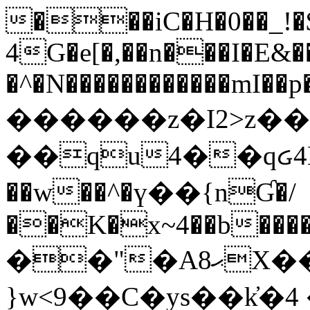
���iC�H�0��_!
4G�e[�,��n���I�E&��
�^�N������������mI��p�
������z�I2>z��
��qu4��qᏽ4H&A
��w��^�ү��{nƓ�/
��K�x~4��b�����
��"�Aޙ8X��M��K�D
}w<9��C�ys��k҆�޼� :���4�� 4�E0���oӮ�