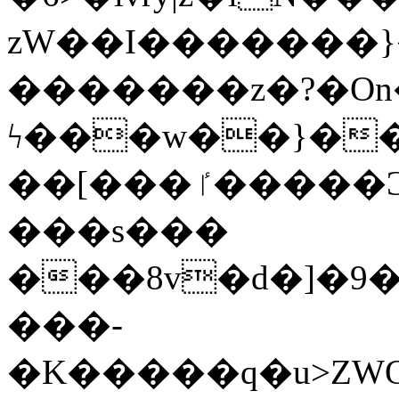
zW��I�������}�
�������z�?�O
ϟ���w��}��
��[���ٵ�����Ͻ���������x�ս��Apq�����޻�V����O�cp����ٝy{����:�k�ןNݯOOCyx6���&���?
���s���
���8v�d�]�9��6
���-
�K�����q�u>ZWOO�w��߼��W�a���p��