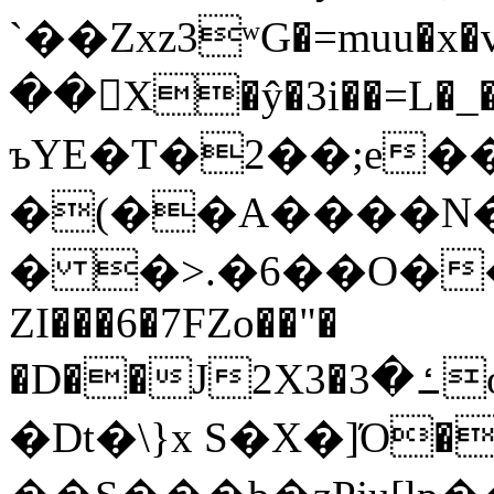
`��Zxz3ʷG�=muu�
��񛆻X�ŷ�3i��=L�
ъYE�T�2��;e�
�(��A����
� �>.�6��O��
ZI���6�7FZo��"�
�D��J2X3�ߑ�3o�|aak�q�@����]�K���w���r;�
�Dt�\}x S�X�]Ό�