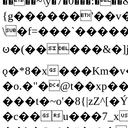
����~\y�7�0���:���&�_DN#�
{g������'��v�
\�f=���`�����
ꧽ�(�����&�]j
ǫ�*8�x���Km�v
�o.�"�@t��xp�
���t�~o'�8{|zZ^[�
�c��u���7_xg{���Q�n4���