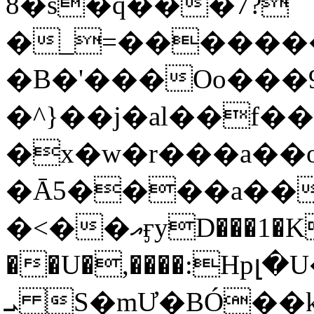
8�s�q���7?
�_=�����
�B�'���Oo���9
�^}��j�al��f
�x�w�r���a�
�Ā5����a��
�<��އӻyD���1�KS�w���!
��U�,����:Hpլ�U�K��_y4߼��O���
ܝ S�mƯ�BÓ�