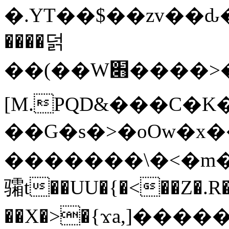
�.YT��$��zv��ԃ
����덝
��(��W׋����>��O>�d�%Y�@�@ڻ<�z{rc&׻��z�����AeK�^�����������˩t��=x~
[M.PQD&���C�K
��G�s�>�oOw�x�
�������\�<�m�PU�5�Ǉ*X�
骦t��UU�{�<��Z�.R�
��X�>�{ϫa,]�����