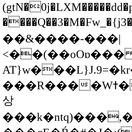
(gtN�0j�LXM�����dd
����Q��3�M�Fw_�{j3��]=����
��&����-���|
<��(��oOɒ���
AT}w���L}J.9=�
���R����Wߙ���o�O���ӯ��������?
상
���k�ntq)���,