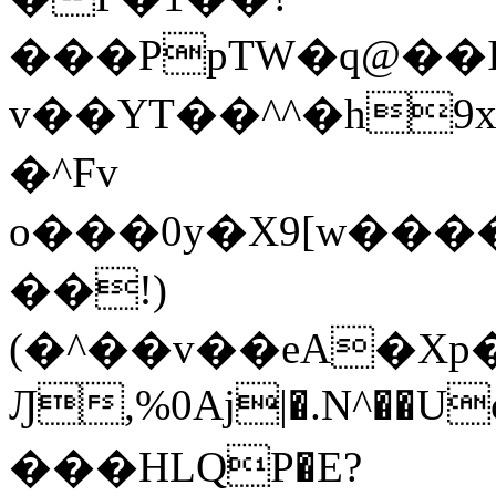
���PpTW�q@��
v��YT��^^�h9x
�^Fv
o���0y�X9[w��
��!)
(�^��v��eA�Xp�>0�+*���h����s�ײT)D$%�AQ�To�*�>W�^�=�.
Ԓ,%0Aj|�.N^��Uc
���HLQP�E?