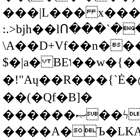
���|L��� x���b
:.>bjh��lՈ���`
\A��D+Vf��n��
$�|a� BEו��w�{���;���q�X��d%�������W� hU�(�1�Ū}9�S�F<��i�L3�;�
�!"Aų��R���{`
��(�Qf�B]�
������ޞ��ϟak��r��_39$�8�p���7�2�yIZ�R��x��/
����A�Ъ�LKA