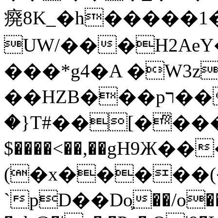
㾱8K_�h�����1
UW/���H2AeY�
���*g4�A �W3z
��HZB���pר��b�wO�N��{@H�m�F{���ۣ��?
�}T#��[�ͫ���
$����<��,��gH9Ж
(�x�����
`pD��Do֛��/o��