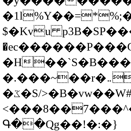
�y�����������
�1l%Y��=*%
$�Kvu p3B�SP�
�ec������P���G
�H��`S�B��
�.���~��r�޼�}�܅�mؕWu���K}
�ػ�S/>�B�vw��W#�I��*]\W��)Ħ�1��fC}
<���8��7���
Գ��Qg��!�:�}