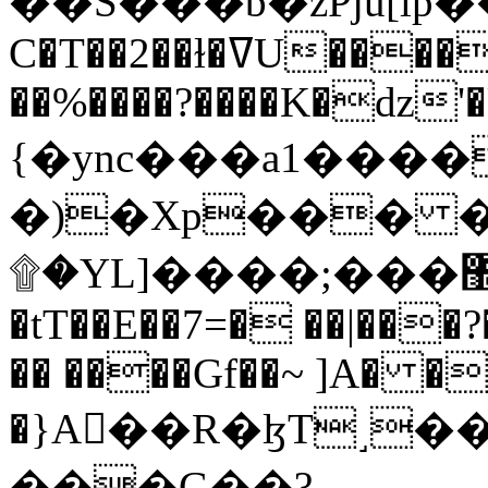
C�T��2��ɫ�ߜU����2�L�����m" �
��%����?����K�ǳ'�
{�ync���a1����
�)�Xp��� �
۩�YL]����;���׿�޽������+��k��o���O�Zt�6�[a��v_r;�b�f���==
�tT��E��7=� ��|���?
�� ����Gf��~ ]A� �
�}A��R�ɮT˼�
���G��?