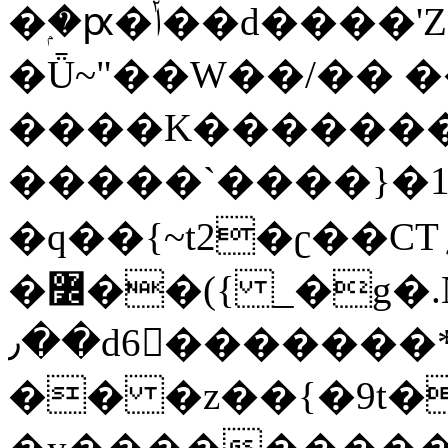
�ۭ�ԗ�ݳ��d����'Z����>!pQ}
�Ǖ~"��W��/�� ��
����K�������
�����`����}�1
�q��{~t2�ʗ��CT؍���������{�~}ur����u�}o����(�:�j���=����{�۝Vo�An��J^��������M\M�'{{l�i
�߼��({ _�g�.Nfӻg����f7z91o^��̤^�>��2�`�:|#dk�{>�>>&�tsw�Nwo�?
٫��d6򆧇�������*��[|^]oo���NW~zz>�X&�u�=K?
�� �z��{�9t�