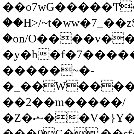
��o7wG�����Ͳ
��H>/~t�ww�7_��z
�on/O����v�
�y�h�f�7����
�����~�-
�_��W����;
��2��m�����/
�Z�ޝ��V�}Y�I�ծ�O�����S��]z��w��7�޷�����h���u��7w.ϻ���8X��ͮ�����W�dm�Jߜ��q/>?
���0C�|��sf