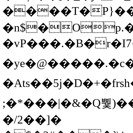
����T�Ρ}�
�n$�Op.
�vP���.�B�r�I7�gp~H
�ye�@��� ��.�c
�Ats��5j�D�+�fr
;�*���|�&�Q뿿)�
�/2��]�