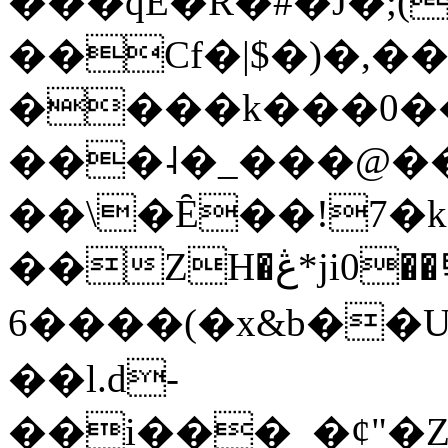
���qE�Ŕ�#�J�;(
��Cf�|$�)�,�
����k���0�
���˨�_���@��
��\�Ȇ��!7�k
��ZH�ڠ*ji0��탃
6����(�x&b��
��l.d-
��i���_�ȼ"�Z�����׋����\�\�w3�|W'�L8y<#�Y�HX�*b��.̏