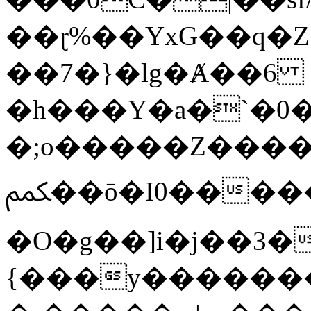
��ɽ%��YxG��q�
��7�}�lg�Ⱥ��6
�h���Y�a�`�0�
�;o�����Z������
ﶻ��ō�I0�����o�b�{L������3����2�O.z���/
�O�g��]i�j��3�u�̨S;�ܳ
{���y������