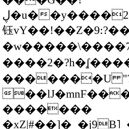
ڸ�u��y����2o�Gc���t!W���k+(���
钰vY��!��Z�9:?� �
�w�����\����7�
����2�?h�ʆ 
�������U "?
��lJ�mnF��
�������
�xZ|#��]�_�j9B