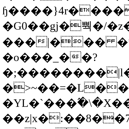
ɧ����}4r����
�G0��gj�뿩�/�z
���|��� �
�o���_��?
�;��������|
�>~��=�L��
�YL�`���߬�\�X�
��z|x�:��8�