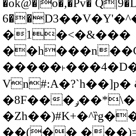
�ok@�|o�,�Pv� Q|9
6��D3��V�Y'�
�1�<�&���
��h���n��Cd
�����˫���4�D�
Vn#:A�?`h��]p�
�8F���ݛ��*\��U��S
�Zh��)#K+�^ȑg�
��(�� ���)=�