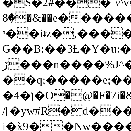
�$�2#���`\^vs
�8�&��e�������:�\���{��9�����g��f�r?
ˣ��iʇz�,���
G��B:��3Ƚ�Y�u:�
ڒ���n����%J^�}
��q;�����e;��
/[�yw#R�d���
i�x̀9��Nw����