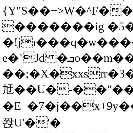
{Y"S��+>W�^F�
�������ig �5
�!jɪ���q�w��
e�`Jd �ܒo��m��1��d|
��;�X�xxsrr�
㝼��U�-��"��zȿ
�E_�7�j��x+9y�
쫝U'�'�