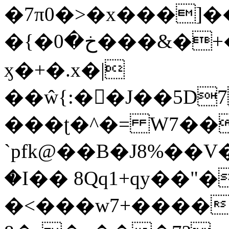
�7π0�>�x���]
�{�خ�0���&�+�zwYFEÙ4�~�_�̾�
ӽ�+�.x�|
��ŵ{:��J��5D7��
���ʈ�^�= W7��
`pfk@��B�J8%��V����\ߤ��/o��d��6b�@��J�tqw3�}>Y]������<�b��̌��{B���~v_v��fT`��88��
�I�� 8Qq1+qy��"�
�<���w󠒪7+�����X�n�F�a��M