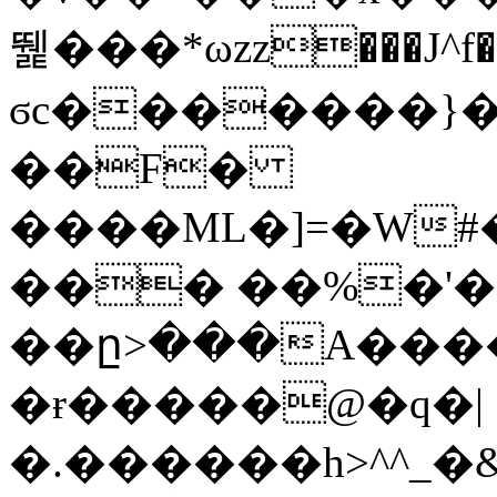
뛡���*ωzz���J^f�o
ϭc�������}��
�
�F�
����ML�]=�W#
��� ��%�'�
��ը>���A����
�ɍ�����@�q�|
�.������h>^^_�