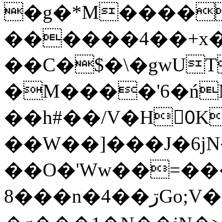
�g�*M����
������4��+x�
��C�$�\�gwUT
�M����'6�ń
��h#��/V�H0ٍK�7'�1�L�A�2
��W��]���J�6jN
��O�'Ww��=���
�8��n�4��ڗGo;V���y��4����n�7�v���Lu�/