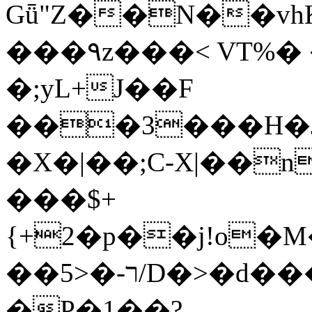
Gǖ"Z��N��v
���٩z���< VT%� �}z�XEu�<ं�Q!
�;yL+J��F
���3���H�J:~�
�X�|��;Ϲ-X|��n
���$+
{+2�p��j!o�
��ר-�<5/D�>�d�����1!u8JP�@TE�
�P�1��?