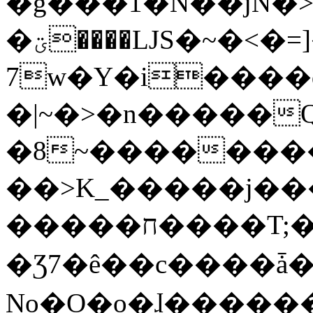
�g���1�N��jN�
�ؾ����ǇS�~�<�=]����^vz��{{��t�%
7w�Y�i����
�|~�>�n�����
�8~��������
��>K_�����j��
�����ח����T;�uU�w��oovW�N�\�v�̓��N��6xz��z^��s�;
�Ʒ7�ê��c����ǡ�Oo
No�O�o�ɺ����