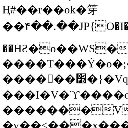
Ӊ#��r��ok�笌
��۴��.��JP{O�I
��ΗƧ�o��WS�
����T���Ý�o�;����������
������׻�}�Vq���j¯���P�.QwO�ｓ
���I�V�ϓ����d
�������V
�v��<���x���ۻ��a���R_�n���