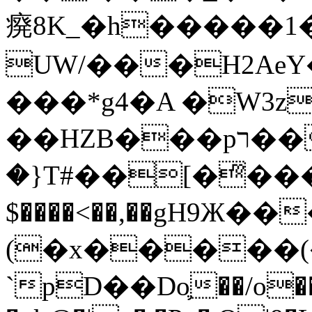
㾱8K_�h�����1
UW/���H2AeY�
���*g4�A �W3z
��HZB���pר��b�wO�N��{@H�m�F{���ۣ��?
�}T#��[�ͫ���
$����<��,��gH9Ж
(�x�����
`pD��Do֛��/o��