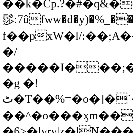
��k�Cp.?�#�q&�
髿:7ûfww�d�y)�%_�����>
f��pxW�l/:��;A
�/
�����I���;�
�g �!
ٹ�T��%=�o�]�`�8mxݽ������˳���0�n̾X'��3ǘ9����������I�&��G�������z>��]�%��/
��^�o���ӽm��ܑ�wOooOn���������
�6>�lvry|z�lN���