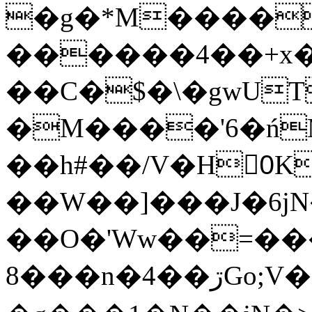
�g�*M����
������4��+x�
��C�$�\�gwUT
�M����'6�ń
��h#��/V�H0ٍK�7'�1�L�A�2
��W��]���J�6jN
��O�'Ww��=���
�8��n�4��ڗGo;V���y��4����n�7�v���Lu�/