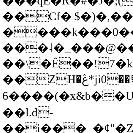
���qE�Ŕ�#�J�;(
��Cf�|$�)�,�
����k���0�
���˨�_���@��
��\�Ȇ��!7�k
��ZH�ڠ*ji0��탃
6����(�x&b��
��l.d-
��i���_�ȼ"�Z�����׋����\�\�w3�|W'�L8y<#�Y�HX�*b��.̏