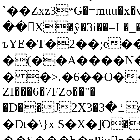
`��Zxz3ʷG�=muu�
��񛆻X�ŷ�3i��=L�
ъYE�T�2��;e�
�(��A����
� �>.�6��O��
ZI���6�7FZo��"�
�D��J2X3�ߑ�3o�|aak�q�@����]�K���w���r;�
�Dt�\}x S�X�]Ό�