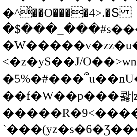
�^ͯ��O����4>.�Տ
�$���_���#s��
�W�����v�zz�u�
<�z�yS��J/O��>wn
�5%�#���՞u��nU
��f�W��p���콿|z
�����R�9<����
`���(yz�s�6�Ʒ�