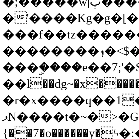
�;�����w|ٻ����<-
�'����Kg�g�[�k
���f��tz�����
��������ܙ�<$��������s���
���ۣ����e��7;'�Sc����ߋv
��l��dg~�x������G��6�{`�g���ݝ
�r�x����q��1
ޕN����t�~�>�G�{�Wރ�sl̞�@x_:�ˏ��՛��zU;wk�F�m�q}
{��7�o������y�