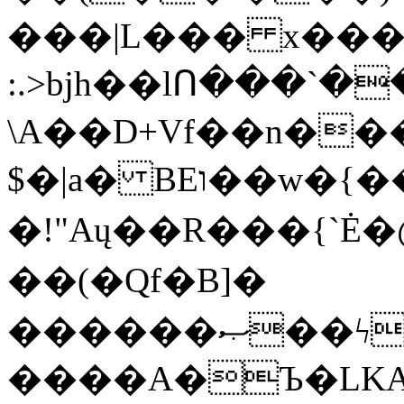
���|L��� x���b
:.>bjh��lՈ���`
\A��D+Vf��n��
$�|a� BEו��w�{���;���q�X��d%�������W� hU�(�1�Ū}9�S�F<��i�L3�;�
�!"Aų��R���{`
��(�Qf�B]�
������ޞ��ϟak��r��_39$�8�p���7�2�yIZ�R��x��/
����A�Ъ�LKA