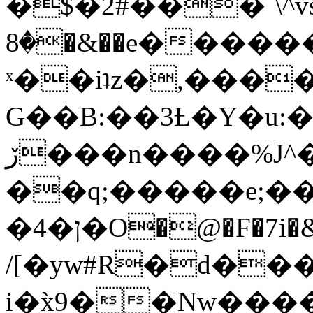
�$�2#���`\^vs
�8�&��e�������:�\���{��9�����g��f�r?
ˣ��iʇz�,���
G��B:��3Ƚ�Y�u:�
ڒ���n����%J^�}
��q;�����e;��
/[�yw#R�d���
i�x̀9��Nw����