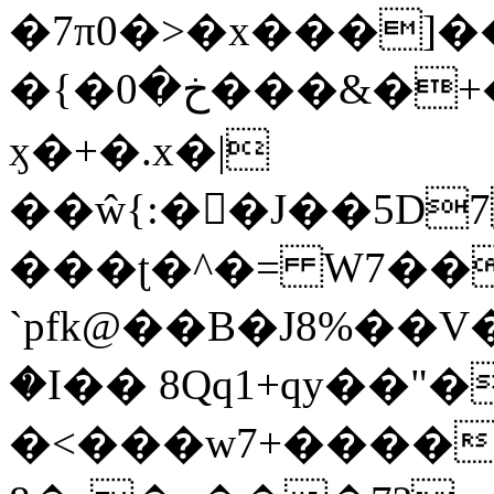
�7π0�>�x���]
�{�خ�0���&�+�zwYFEÙ4�~�_�̾�
ӽ�+�.x�|
��ŵ{:��J��5D7��
���ʈ�^�= W7��
`pfk@��B�J8%��V����\ߤ��/o��d��6b�@��J�tqw3�}>Y]������<�b��̌��{B���~v_v��fT`��88��
�I�� 8Qq1+qy��"�
�<���w󠒪7+�����X�n�F�a��M