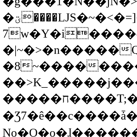
�g���1�N��jN�
�ؾ����ǇS�~�<�=]����^vz��{{��t�%
7w�Y�i����
�|~�>�n�����
�8~��������
��>K_�����j��
�����ח����T;�uU�w��oovW�N�\�v�̓��N��6xz��z^��s�;
�Ʒ7�ê��c����ǡ�Oo
No�O�o�ɺ����