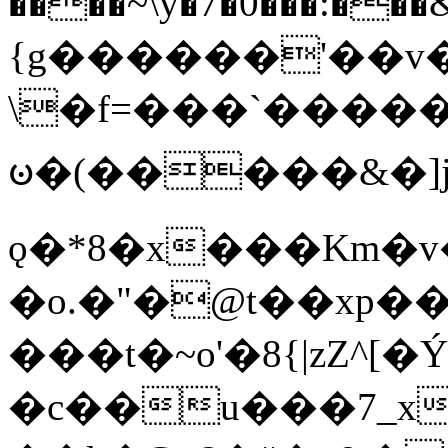
����~\y�7�0���:���&�_DN#�
{g������'��v�
\�f=���`�����
ꧽ�(�����&�]j
ǫ�*8�x���Km�v
�o.�"�@t��xp�
���t�~o'�8{|zZ^[�
�c��u���7_xg{���Q�n4���