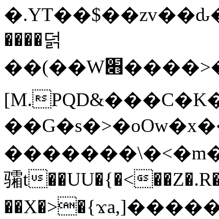
�.YT��$��zv��ԃ
����덝
��(��W׋����>��O>�d�%Y�@�@ڻ<�z{rc&׻��z�����AeK�^�����������˩t��=x~
[M.PQD&���C�K
��G�s�>�oOw�x�
�������\�<�m�PU�5�Ǉ*X�
骦t��UU�{�<��Z�.R�
��X�>�{ϫa,]�����