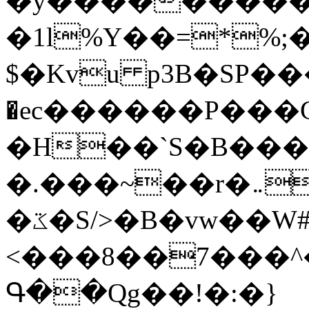
�y�����������
�1l%Y��=*%
$�Kvu p3B�SP�
�ec������P���G
�H��`S�B��
�.���~��r�޼�}�܅�mؕWu���K}
�ػ�S/>�B�vw��W#�I��*]\W��)Ħ�1��fC}
<���8��7���
Գ��Qg��!�:�}