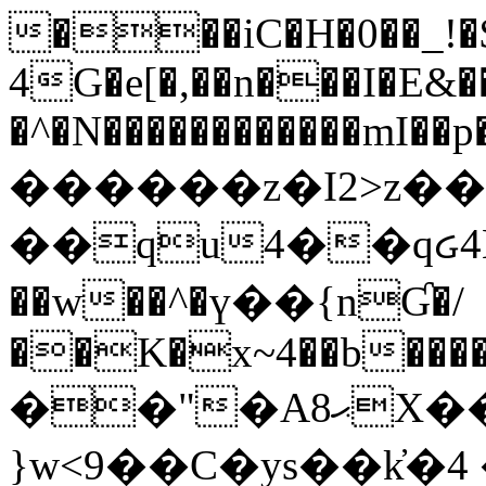
���iC�H�0��_!
4G�e[�,��n���I�E&��
�^�N������������mI��p�
������z�I2>z��
��qu4��qᏽ4H&A
��w��^�ү��{nƓ�/
��K�x~4��b�����
��"�Aޙ8X��M��K�D
}w<9��C�ys��k҆�޼� :���4�� 4�E0���oӮ�