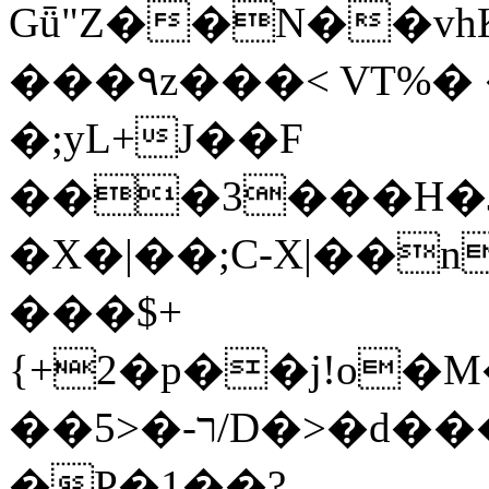
Gǖ"Z��N��v
���٩z���< VT%� �}z�XEu�<ं�Q!
�;yL+J��F
���3���H�J:~�
�X�|��;Ϲ-X|��n
���$+
{+2�p��j!o�
��ר-�<5/D�>�d�����1!u8JP�@TE�
�P�1��?