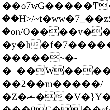
��o7wG�����Ͳ
��H>/~t�ww�7_��z
�on/O����v�
�y�h�f�7����
�����~�-
�_��W����;
��2��m�����/
�Z�ޝ��V�}Y�I�ծ�O�����S��]z��w��7�޷�����h���u��7w.ϻ���8X��ͮ�����W�dm�Jߜ��q/>?
���0C�|��sf