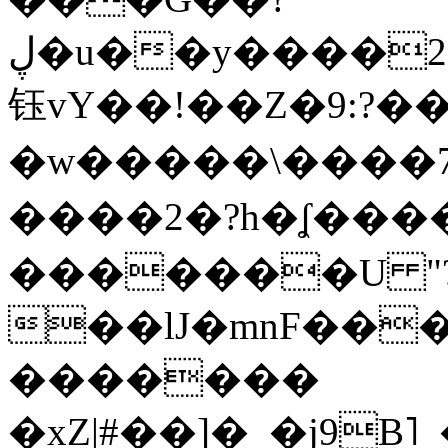
ڸ�u��y����2o�Gc���t!W���k+(���
钰vY��!��Z�9:?� �
�w�����\����7�
����2�?h�ʆ 
�������U "?
��lJ�mnF��
�������
�xZ|#��]�_�j9B