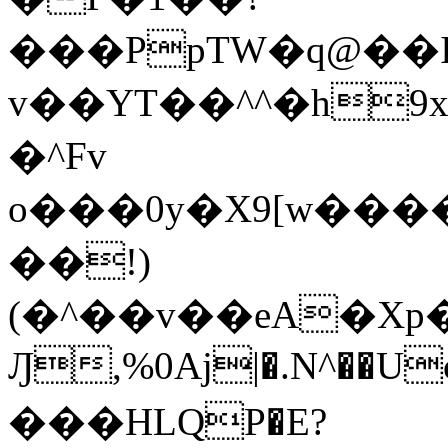
���PpTW�q@��
v��YT��^^�h9x
�^Fv
o���0y�X9[w��
��!)
(�^��v��eA�Xp�>0�+*���h����s�ײT)D$%�AQ�To�*�>W�^�=�.
Ԓ,%0Aj|�.N^��Uc
���HLQP�E?