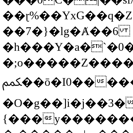
��ɽ%��YxG��q�
��7�}�lg�Ⱥ��6
�h���Y�a�`�0�
�;o�����Z������
ﶻ��ō�I0�����o�b�{L������3����2�O.z���/
�O�g��]i�j��3�u�̨S;�ܳ
{���y������