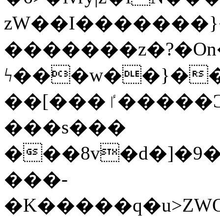
zW��I�������}�
�������z�?�O
ϟ���w��}��
��[���ٵ�����Ͻ���������x�ս��Apq�����޻�V����O�cp����ٝy{����:�k�ןNݯOOCyx6���&���?
���s���
���8v�d�]�9��6
���-
�K�����q�u>ZWOO�w��߼��W�a���p��