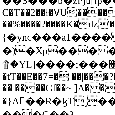
C�T��2��ɫ�ߜU����2�L�����m" �
��%����?����K�ǳ'�
{�ync���a1����
�)�Xp��� �
۩�YL]����;���׿�޽������+��k��o���O�Zt�6�[a��v_r;�b�f���==
�tT��E��7=� ��|���?
�� ����Gf��~ ]A� �
�}A��R�ɮT˼�
���G��?