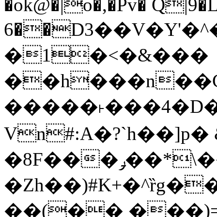
�ok@�|o�,�Pv� Q|9
6��D3��V�Y'�
�1�<�&���
��h���n��Cd
�����˫���4�D�
Vn#:A�?`h��]p�
�8F���ݛ��*\��U��S
�Zh��)#K+�^ȑg�
��(�� ���)=�