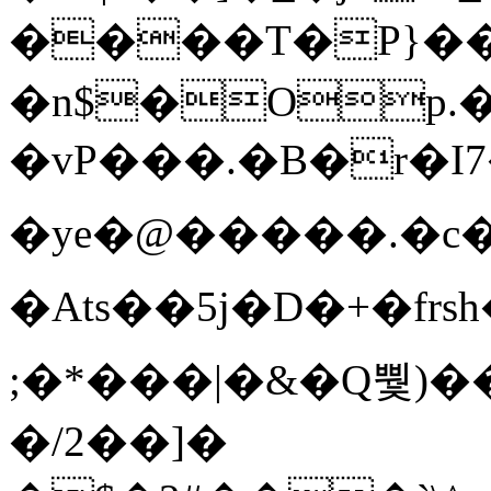
����T�Ρ}�
�n$�Op.
�vP���.�B�r�I7�gp~H
�ye�@��� ��.�c
�Ats��5j�D�+�fr
;�*���|�&�Q뿿)�
�/2��]�