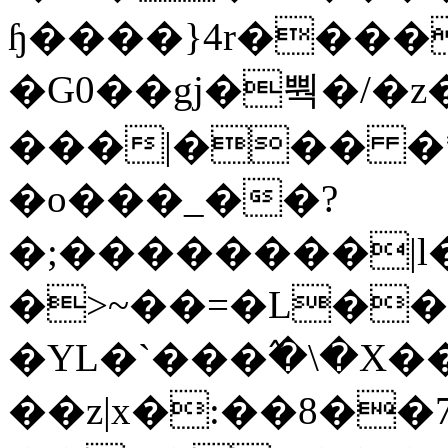
ɧ����}4r����
�G0��gj�뿩�/�z
���|��� �
�o���_��?
�;��������|
�>~��=�L��
�YL�`���߬�\�X�
��z|x�:��8�