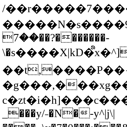
/��r�����7��
�����N�s����9�j
��7��?�������-
\�s����X|kD�᩺x
��t,����P��{
�g���,���xg�
c�zt�i�h]���c���
_���y/˗�N�-y^|j\|