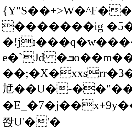
{Y"S��+>W�^F�
�������ig �5
�!jɪ���q�w��
e�`Jd �ܒo��m��1��d|
��;�X�xxsrr�
㝼��U�-��"��zȿ
�E_�7�j��x+9y�
쫝U'�'�