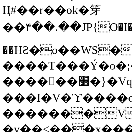
Ӊ#��r��ok�笌
��۴��.��JP{O�I
��ΗƧ�o��WS�
����T���Ý�o�;����������
������׻�}�Vq���j¯���P�.QwO�ｓ
���I�V�ϓ����d
�������V
�v��<���x���ۻ��a���R_�n���