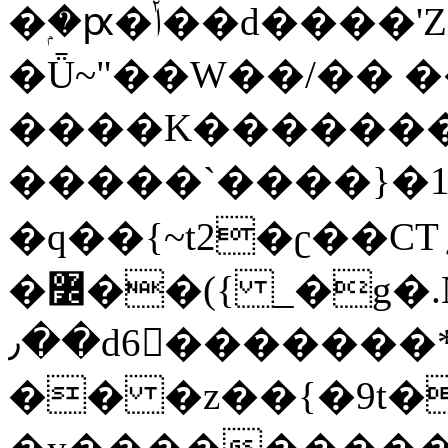
�ۭ�ԗ�ݳ��d����'Z����>!pQ}
�Ǖ~"��W��/�� ��
����K�������
�����`����}�1
�q��{~t2�ʗ��CT؍���������{�~}ur����u�}o����(�:�j���=����{�۝Vo�An��J^��������M\M�'{{l�i
�߼��({ _�g�.Nfӻg����f7z91o^��̤^�>��2�`�:|#dk�{>�>>&�tsw�Nwo�?
٫��d6򆧇�������*��[|^]oo���NW~zz>�X&�u�=K?
�� �z��{�9t�