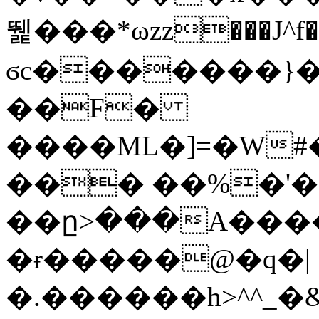
뛡���*ωzz���J^f�o
ϭc�������}��
�
�F�
����ML�]=�W#
��� ��%�'�
��ը>���A����
�ɍ�����@�q�|
�.������h>^^_�