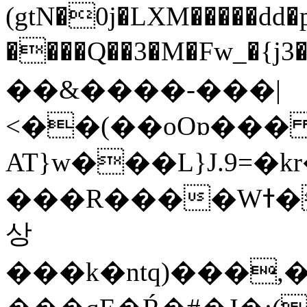
(gtN�0j�LXM�����dd
����Q��3�M�Fw_�{j3��]=����
��&����-���|
<��(��oOɒ���
AT}w���L}J.9=�
���R����Wߙ���o�O���ӯ��������?
상
���k�ntq)���,