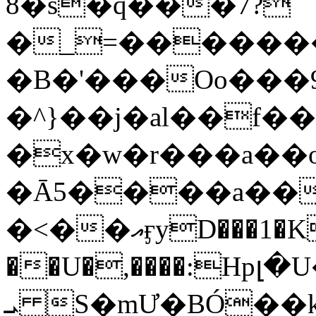
8�s�q���7?
�_=�����
�B�'���Oo���9
�^}��j�al��f
�x�w�r���a�
�Ā5����a��
�<��އӻyD���1�KS�w���!
��U�,����:Hpլ�U�K��_y4߼��O���
ܝ S�mƯ�BÓ�