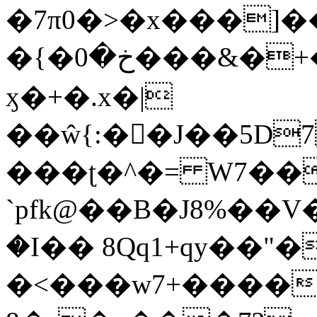
�7π0�>�x���]
�{�خ�0���&�+�zwYFEÙ4�~�_�̾�
ӽ�+�.x�|
��ŵ{:��J��5D7��
���ʈ�^�= W7��
`pfk@��B�J8%��V����\ߤ��/o��d��6b�@��J�tqw3�}>Y]������<�b��̌��{B���~v_v��fT`��88��
�I�� 8Qq1+qy��"�
�<���w󠒪7+�����X�n�F�a��M