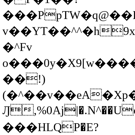
���PpTW�q@��
v��YT��^^�h9x
�^Fv
o���0y�X9[w��
��!)
(�^��v��eA�Xp�>0�+*���h����s�ײT)D$%�AQ�To�*�>W�^�=�.
Ԓ,%0Aj|�.N^��Uc
���HLQP�E?