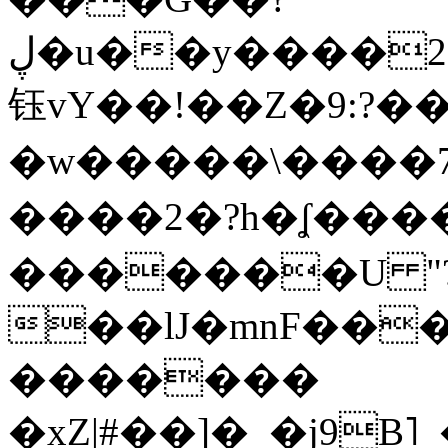
ڸ�u��y����2o�Gc���t!W���k+(���
钰vY��!��Z�9:?� �
�w�����\����7�
����2�?h�ʆ 
�������U "?
��lJ�mnF��
�������
�xZ|#��]�_�j9B