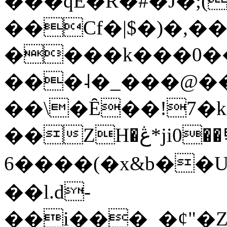
���qE�Ŕ�#�J�;(
��Cf�|$�)�,�
����k���0�
���˨�_���@��
��\�Ȇ��!7�k
��ZH�ڠ*ji0��탃
6����(�x&b��
��l.d-
��i���_�ȼ"�Z�����׋����\�\�w3�|W'�L8y<#�Y�HX�*b��.̏