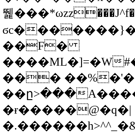
뛡���*ωzz���J^f�o
ϭc�������}��
�
�F�
����ML�]=�W#
��� ��%�'�
��ը>���A����
�ɍ�����@�q�|
�.������h>^^_�