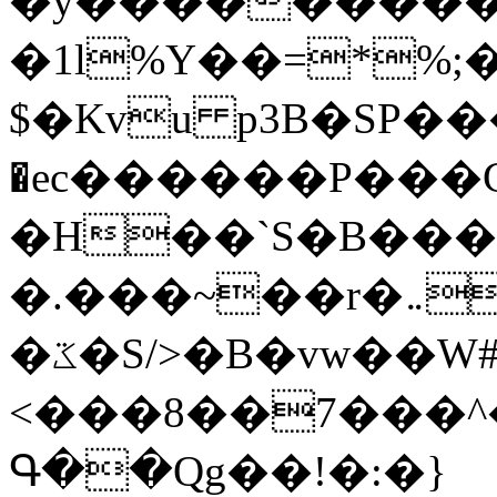
�y�����������
�1l%Y��=*%
$�Kvu p3B�SP�
�ec������P���G
�H��`S�B��
�.���~��r�޼�}�܅�mؕWu���K}
�ػ�S/>�B�vw��W#�I��*]\W��)Ħ�1��fC}
<���8��7���
Գ��Qg��!�:�}