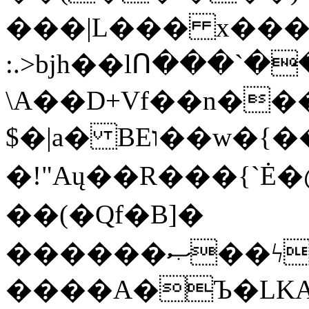
���|L��� x���b
:.>bjh��lՈ���`
\A��D+Vf��n��
$�|a� BEו��w�{���;���q�X��d%�������W� hU�(�1�Ū}9�S�F<��i�L3�;�
�!"Aų��R���{`
��(�Qf�B]�
������ޞ��ϟak��r��_39$�8�p���7�2�yIZ�R��x��/
����A�Ъ�LKA