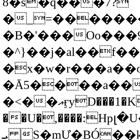
8�s�q���7?
�_=�����
�B�'���Oo���9
�^}��j�al��f
�x�w�r���a�
�Ā5����a��
�<��އӻyD���1�KS�w���!
��U�,����:Hpլ�U�K��_y4߼��O���
ܝ S�mƯ�BÓ�