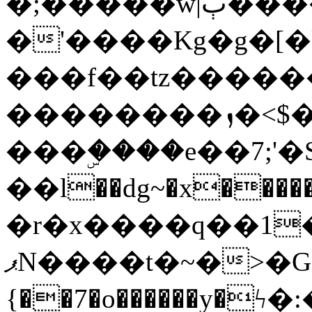
�;�����w|ٻ����<-
�'����Kg�g�[�k
���f��tz�����
��������ܙ�<$��������s���
���ۣ����e��7;'�Sc����ߋv
��l��dg~�x������G��6�{`�g���ݝ
�r�x����q��1
ޕN����t�~�>�G�{�Wރ�sl̞�@x_:�ˏ��՛��zU;wk�F�m�q}
{��7�o������y�