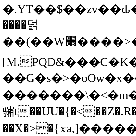
�.YT��$��zv��ԃ
����덝
��(��W׋����>��O>�d�%Y�@�@ڻ<�z{rc&׻��z�����AeK�^�����������˩t��=x~
[M.PQD&���C�K
��G�s�>�oOw�x�
�������\�<�m�PU�5�Ǉ*X�
骦t��UU�{�<��Z�.R�
��X�>�{ϫa,]�����