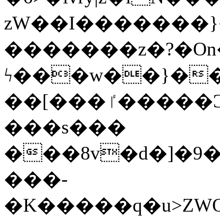
zW��I�������}�
�������z�?�O
ϟ���w��}��
��[���ٵ�����Ͻ���������x�ս��Apq�����޻�V����O�cp����ٝy{����:�k�ןNݯOOCyx6���&���?
���s���
���8v�d�]�9��6
���-
�K�����q�u>ZWOO�w��߼��W�a���p��