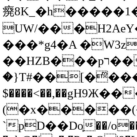
㾱8K_�h�����1
UW/���H2AeY�
���*g4�A �W3z
��HZB���pר��b�wO�N��{@H�m�F{���ۣ��?
�}T#��[�ͫ���
$����<��,��gH9Ж
(�x�����
`pD��Do֛��/o��