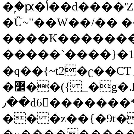
�ۭ�ԗ�ݳ��d����'Z����>!pQ}
�Ǖ~"��W��/�� ��
����K�������
�����`����}�1
�q��{~t2�ʗ��CT؍���������{�~}ur����u�}o����(�:�j���=����{�۝Vo�An��J^��������M\M�'{{l�i
�߼��({ _�g�.Nfӻg����f7z91o^��̤^�>��2�`�:|#dk�{>�>>&�tsw�Nwo�?
٫��d6򆧇�������*��[|^]oo���NW~zz>�X&�u�=K?
�� �z��{�9t�