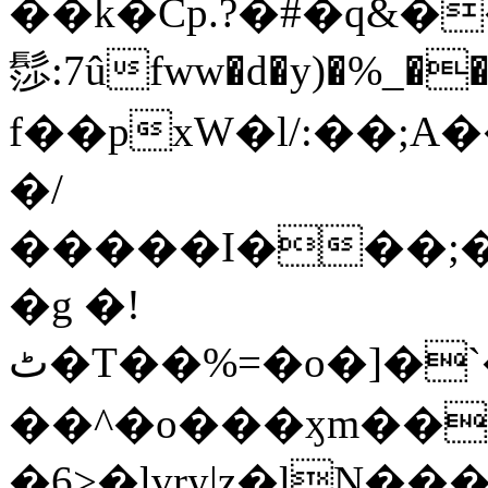
��k�Cp.?�#�q&�
髿:7ûfww�d�y)�%_�����>
f��pxW�l/:��;A
�/
�����I���;�
�g �!
ٹ�T��%=�o�]�`�8mxݽ������˳���0�n̾X'��3ǘ9����������I�&��G�������z>��]�%��/
��^�o���ӽm��ܑ�wOooOn���������
�6>�lvry|z�lN���