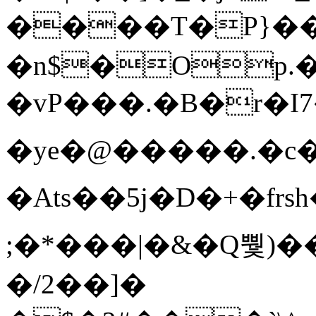
����T�Ρ}�
�n$�Op.
�vP���.�B�r�I7�gp~H
�ye�@��� ��.�c
�Ats��5j�D�+�fr
;�*���|�&�Q뿿)�
�/2��]�