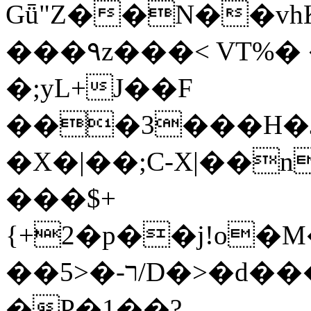
Gǖ"Z��N��v
���٩z���< VT%� �}z�XEu�<ं�Q!
�;yL+J��F
���3���H�J:~�
�X�|��;Ϲ-X|��n
���$+
{+2�p��j!o�
��ר-�<5/D�>�d�����1!u8JP�@TE�
�P�1��?