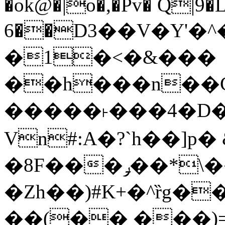
�ok@�|o�,�Pv� Q|9
6��D3��V�Y'�
�1�<�&���
��h���n��Cd
�����˫���4�D�
Vn#:A�?`h��]p�
�8F���ݛ��*\��U��S
�Zh��)#K+�^ȑg�
��(�� ���)=�