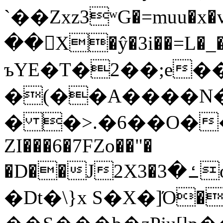
`��Zxz3ʷG�=muu�
��񛆻X�ŷ�3i��=L�
ъYE�T�2��;e�
�(��A����
� �>.�6��O��
ZI���6�7FZo��"�
�D��J2X3�ߑ�3o�|aak�q�@����]�K���w���r;�
�Dt�\}x S�X�]Ό�