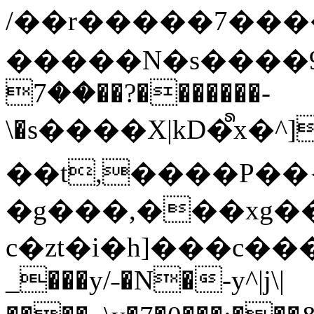
/��r�����7��
�����N�s����9�j
��7��?�������-
\�s����X|kD�᩺x
��t,����P��{
�g���,���xg�
c�zt�i�h]���c���
_���y/˗�N�-y^|j\|