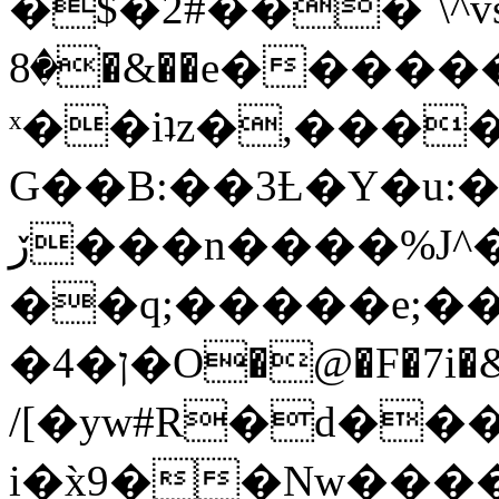
�$�2#���`\^vs
�8�&��e�������:�\���{��9�����g��f�r?
ˣ��iʇz�,���
G��B:��3Ƚ�Y�u:�
ڒ���n����%J^�}
��q;�����e;��
/[�yw#R�d���
i�x̀9��Nw����