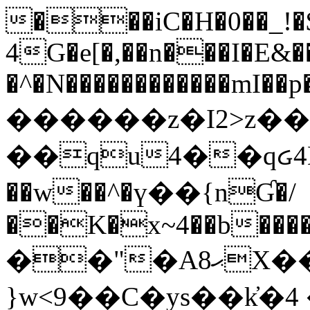
���iC�H�0��_!
4G�e[�,��n���I�E&��
�^�N������������mI��p�
������z�I2>z��
��qu4��qᏽ4H&A
��w��^�ү��{nƓ�/
��K�x~4��b�����
��"�Aޙ8X��M��K�D
}w<9��C�ys��k҆�޼� :���4�� 4�E0���oӮ�