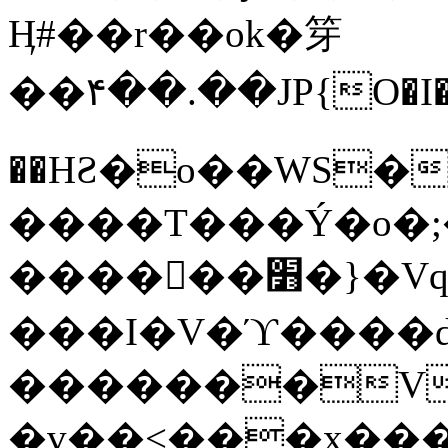
Ӊ#��r��ok�笌
��۴��.��JP{O�I
��ΗƧ�o��WS�
����T���Ý�o�;����������
������׻�}�Vq���j¯���P�.QwO�ｓ
���I�V�ϓ����d
�������V
�v��<���x���ۻ��a���R_�n���