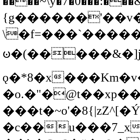
����~\y�7�0���:���&�_DN#�
{g������'��v�
\�f=���`�����
ꧽ�(�����&�]j
ǫ�*8�x���Km�v
�o.�"�@t��xp�
���t�~o'�8{|zZ^[�
�c��u���7_xg{���Q�n4���