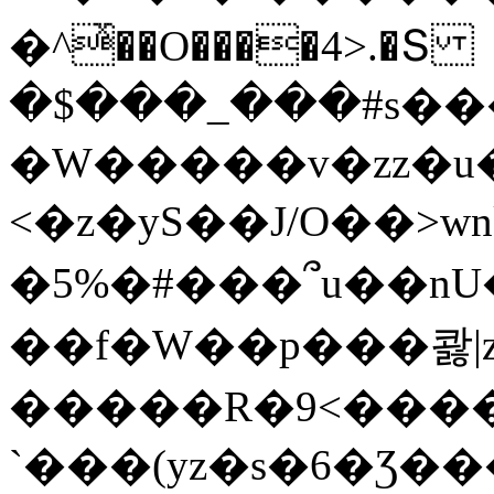
�^ͯ��O����4>.�Տ
�$���_���#s��
�W�����v�zz�u�
<�z�yS��J/O��>wn
�5%�#���՞u��nU
��f�W��p���콿|z
�����R�9<����
`���(yz�s�6�Ʒ�