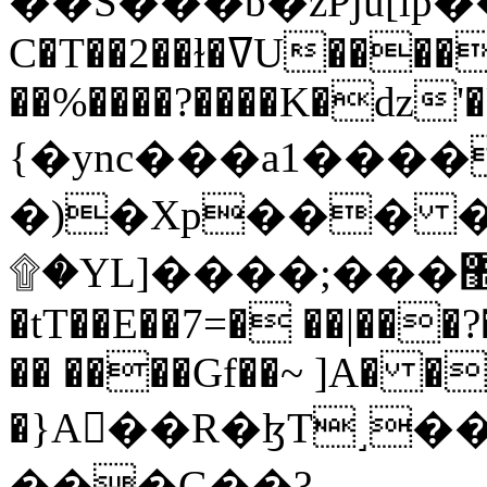
C�T��2��ɫ�ߜU����2�L�����m" �
��%����?����K�ǳ'�
{�ync���a1����
�)�Xp��� �
۩�YL]����;���׿�޽������+��k��o���O�Zt�6�[a��v_r;�b�f���==
�tT��E��7=� ��|���?
�� ����Gf��~ ]A� �
�}A��R�ɮT˼�
���G��?