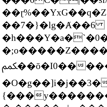
��ɽ%��YxG��q�
��7�}�lg�Ⱥ��6
�h���Y�a�`�0�
�;o�����Z������
ﶻ��ō�I0�����o�b�{L������3����2�O.z���/
�O�g��]i�j��3�u�̨S;�ܳ
{���y������