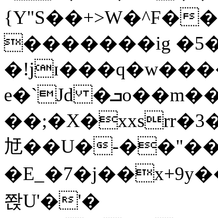
{Y"S��+>W�^F�
�������ig �5
�!jɪ���q�w��
e�`Jd �ܒo��m��1��d|
��;�X�xxsrr�
㝼��U�-��"��zȿ
�E_�7�j��x+9y�
쫝U'�'�