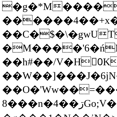
�g�*M����
������4��+x�
��C�$�\�gwUT
�M����'6�ń
��h#��/V�H0ٍK�7'�1�L�A�2
��W��]���J�6jN
��O�'Ww��=���
�8��n�4��ڗGo;V���y��4����n�7�v���Lu�/