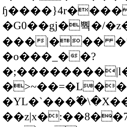
ɧ����}4r����
�G0��gj�뿩�/�z
���|��� �
�o���_��?
�;��������|
�>~��=�L��
�YL�`���߬�\�X�
��z|x�:��8�