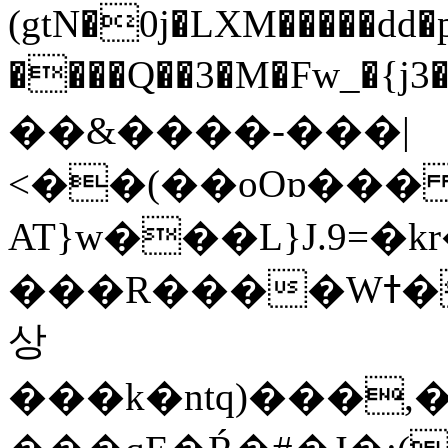
(gtN�0j�LXM�����dd
����Q��3�M�Fw_�{j3��]=����
��&����-���|
<��(��oOɒ���
AT}w���L}J.9=�
���R����Wߙ���o�O���ӯ��������?
상
���k�ntq)���,