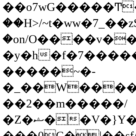
��o7wG�����Ͳ
��H>/~t�ww�7_��z
�on/O����v�
�y�h�f�7����
�����~�-
�_��W����;
��2��m�����/
�Z�ޝ��V�}Y�I�ծ�O�����S��]z��w��7�޷�����h���u��7w.ϻ���8X��ͮ�����W�dm�Jߜ��q/>?
���0C�|��sf