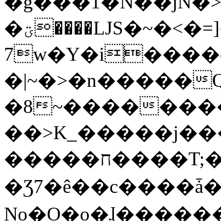
�g���1�N��jN�
�ؾ����ǇS�~�<�=]����^vz��{{��t�%
7w�Y�i����
�|~�>�n�����
�8~��������
��>K_�����j��
�����ח����T;�uU�w��oovW�N�\�v�̓��N��6xz��z^��s�;
�Ʒ7�ê��c����ǡ�Oo
No�O�o�ɺ����