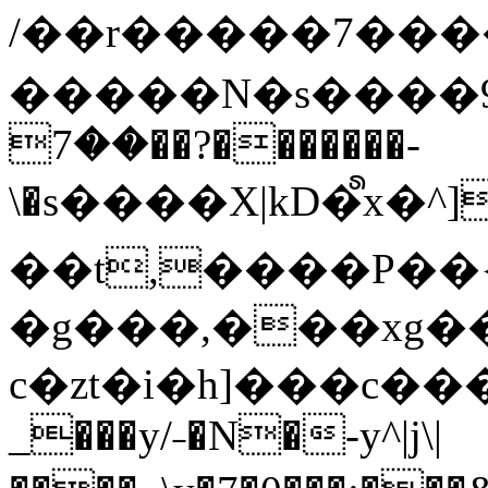
/��r�����7��
�����N�s����9�j
��7��?�������-
\�s����X|kD�᩺x
��t,����P��{
�g���,���xg�
c�zt�i�h]���c���
_���y/˗�N�-y^|j\|