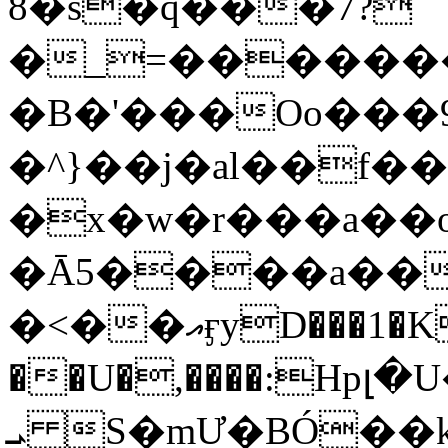
8�s�q���7?
�_=�����
�B�'���Oo���9
�^}��j�al��f
�x�w�r���a�
�Ā5����a��
�<��އӻyD���1�KS�w���!
��U�,����:Hpլ�U�K��_y4߼��O���
ܝ S�mƯ�BÓ�