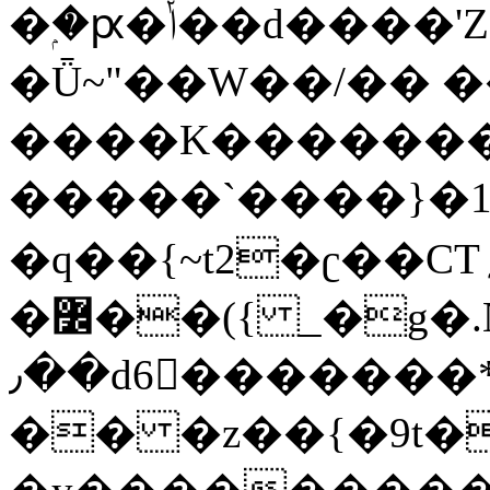
�ۭ�ԗ�ݳ��d����'Z����>!pQ}
�Ǖ~"��W��/�� ��
����K�������
�����`����}�1
�q��{~t2�ʗ��CT؍���������{�~}ur����u�}o����(�:�j���=����{�۝Vo�An��J^��������M\M�'{{l�i
�߼��({ _�g�.Nfӻg����f7z91o^��̤^�>��2�`�:|#dk�{>�>>&�tsw�Nwo�?
٫��d6򆧇�������*��[|^]oo���NW~zz>�X&�u�=K?
�� �z��{�9t�