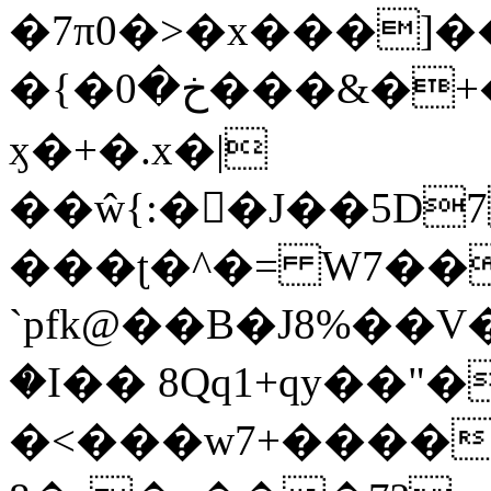
�7π0�>�x���]
�{�خ�0���&�+�zwYFEÙ4�~�_�̾�
ӽ�+�.x�|
��ŵ{:��J��5D7��
���ʈ�^�= W7��
`pfk@��B�J8%��V����\ߤ��/o��d��6b�@��J�tqw3�}>Y]������<�b��̌��{B���~v_v��fT`��88��
�I�� 8Qq1+qy��"�
�<���w󠒪7+�����X�n�F�a��M