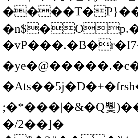
����T�Ρ}�
�n$�Op.
�vP���.�B�r�I7�gp~H
�ye�@��� ��.�c
�Ats��5j�D�+�fr
;�*���|�&�Q뿿)�
�/2��]�