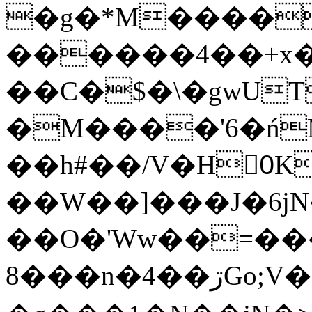
�g�*M����
������4��+x�
��C�$�\�gwUT
�M����'6�ń
��h#��/V�H0ٍK�7'�1�L�A�2
��W��]���J�6jN
��O�'Ww��=���
�8��n�4��ڗGo;V���y��4����n�7�v���Lu�/