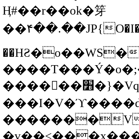
Ӊ#��r��ok�笌
��۴��.��JP{O�I
��ΗƧ�o��WS�
����T���Ý�o�;����������
������׻�}�Vq���j¯���P�.QwO�ｓ
���I�V�ϓ����d
�������V
�v��<���x���ۻ��a���R_�n���