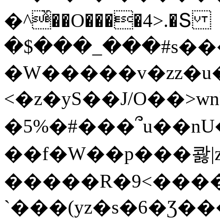
�^ͯ��O����4>.�Տ
�$���_���#s��
�W�����v�zz�u�
<�z�yS��J/O��>wn
�5%�#���՞u��nU
��f�W��p���콿|z
�����R�9<����
`���(yz�s�6�Ʒ�