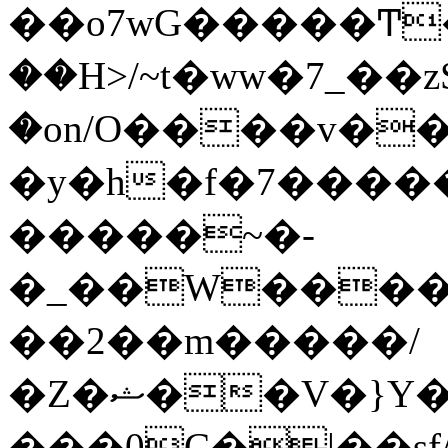
��o7wG�����Ͳ
��H>/~t�ww�7_��z
�on/O����v�
�y�h�f�7����
�����~�-
�_��W����;
��2��m�����/
�Z�ޝ��V�}Y�I�ծ�O�����S��]z��w��7�޷�����h���u��7w.ϻ���8X��ͮ�����W�dm�Jߜ��q/>?
���0C�|��sf