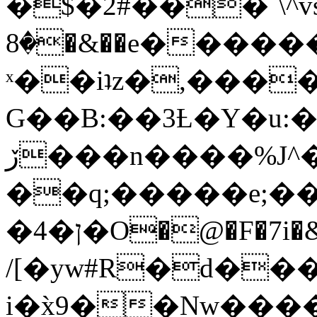
�$�2#���`\^vs
�8�&��e�������:�\���{��9�����g��f�r?
ˣ��iʇz�,���
G��B:��3Ƚ�Y�u:�
ڒ���n����%J^�}
��q;�����e;��
/[�yw#R�d���
i�x̀9��Nw����