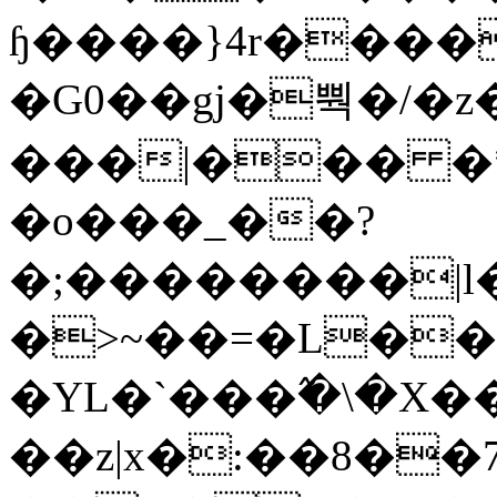
ɧ����}4r����
�G0��gj�뿩�/�z
���|��� �
�o���_��?
�;��������|
�>~��=�L��
�YL�`���߬�\�X�
��z|x�:��8�