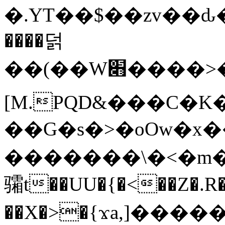
�.YT��$��zv��ԃ
����덝
��(��W׋����>��O>�d�%Y�@�@ڻ<�z{rc&׻��z�����AeK�^�����������˩t��=x~
[M.PQD&���C�K
��G�s�>�oOw�x�
�������\�<�m�PU�5�Ǉ*X�
骦t��UU�{�<��Z�.R�
��X�>�{ϫa,]�����