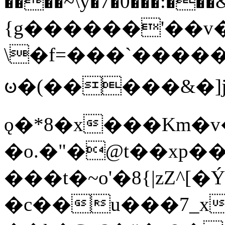
����~\y�7�0���:���&�_DN#�
{g������'��v�
\�f=���`�����
ꧽ�(�����&�]j
ǫ�*8�x���Km�v
�o.�"�@t��xp�
���t�~o'�8{|zZ^[�
�c��u���7_xg{���Q�n4���