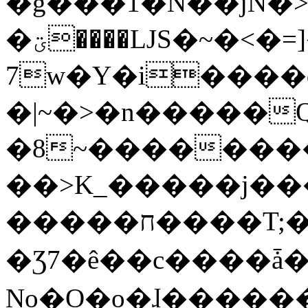
�g���1�N��jN�
�ؾ����ǇS�~�<�=]����^vz��{{��t�%
7w�Y�i����
�|~�>�n�����
�8~��������
��>K_�����j��
�����ח����T;�uU�w��oovW�N�\�v�̓��N��6xz��z^��s�;
�Ʒ7�ê��c����ǡ�Oo
No�O�o�ɺ����