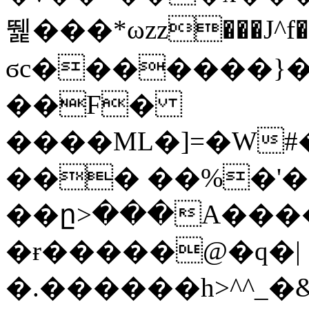
뛡���*ωzz���J^f�o
ϭc�������}��
�
�F�
����ML�]=�W#
��� ��%�'�
��ը>���A����
�ɍ�����@�q�|
�.������h>^^_�