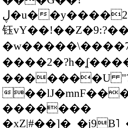
ڸ�u��y����2o�Gc���t!W���k+(���
钰vY��!��Z�9:?� �
�w�����\����7�
����2�?h�ʆ 
�������U "?
��lJ�mnF��
�������
�xZ|#��]�_�j9B