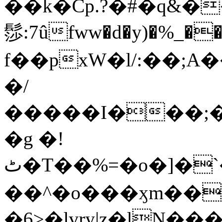
��k�Cp.?�#�q&�
髿:7ûfww�d�y)�%_�����>
f��pxW�l/:��;A
�/
�����I���;�
�g �!
ٹ�T��%=�o�]�`�8mxݽ������˳���0�n̾X'��3ǘ9����������I�&��G�������z>��]�%��/
��^�o���ӽm��ܑ�wOooOn���������
�6>�lvry|z�lN���