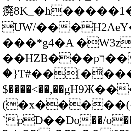
㾱8K_�h�����1
UW/���H2AeY�
���*g4�A �W3z
��HZB���pר��b�wO�N��{@H�m�F{���ۣ��?
�}T#��[�ͫ���
$����<��,��gH9Ж
(�x�����
`pD��Do֛��/o��