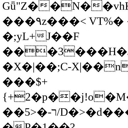
Gǖ"Z��N��v
���٩z���< VT%� �}z�XEu�<ं�Q!
�;yL+J��F
���3���H�J:~�
�X�|��;Ϲ-X|��n
���$+
{+2�p��j!o�
��ר-�<5/D�>�d�����1!u8JP�@TE�
�P�1��?