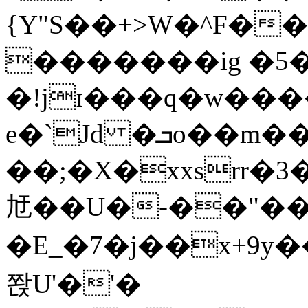
{Y"S��+>W�^F�
�������ig �5
�!jɪ���q�w��
e�`Jd �ܒo��m��1��d|
��;�X�xxsrr�
㝼��U�-��"��zȿ
�E_�7�j��x+9y�
쫝U'�'�