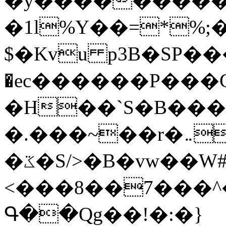
�y�����������
�1l%Y��=*%
$�Kvu p3B�SP�
�ec������P���G
�H��`S�B��
�.���~��r�޼�}�܅�mؕWu���K}
�ػ�S/>�B�vw��W#�I��*]\W��)Ħ�1��fC}
<���8��7���
Գ��Qg��!�:�}