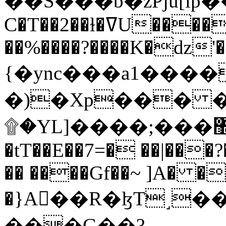
C�T��2��ɫ�ߜU����2�L�����m" �
��%����?����K�ǳ'�
{�ync���a1����
�)�Xp��� �
۩�YL]����;���׿�޽������+��k��o���O�Zt�6�[a��v_r;�b�f���==
�tT��E��7=� ��|���?
�� ����Gf��~ ]A� �
�}A��R�ɮT˼�
���G��?