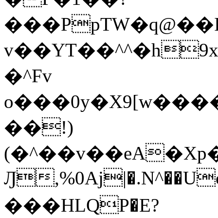
���PpTW�q@��
v��YT��^^�h9x
�^Fv
o���0y�X9[w��
��!)
(�^��v��eA�Xp�>0�+*���h����s�ײT)D$%�AQ�To�*�>W�^�=�.
Ԓ,%0Aj|�.N^��Uc
���HLQP�E?