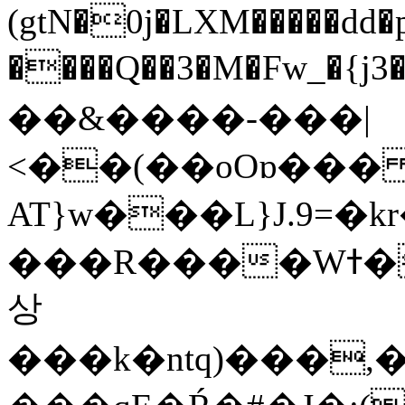
(gtN�0j�LXM�����dd
����Q��3�M�Fw_�{j3��]=����
��&����-���|
<��(��oOɒ���
AT}w���L}J.9=�
���R����Wߙ���o�O���ӯ��������?
상
���k�ntq)���,