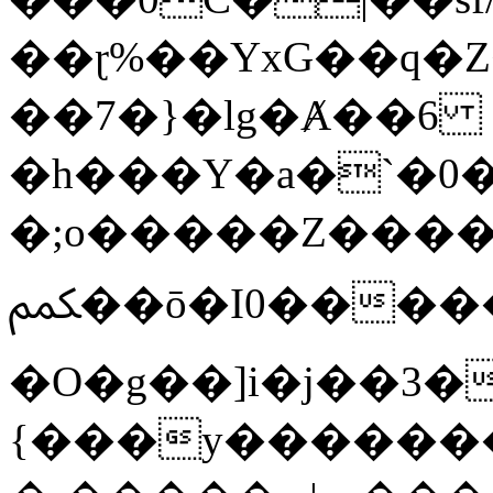
��ɽ%��YxG��q�
��7�}�lg�Ⱥ��6
�h���Y�a�`�0�
�;o�����Z������
ﶻ��ō�I0�����o�b�{L������3����2�O.z���/
�O�g��]i�j��3�u�̨S;�ܳ
{���y������