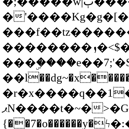
�;�����w|ٻ����<-
�'����Kg�g�[�k
���f��tz�����
��������ܙ�<$��������s���
���ۣ����e��7;'�Sc����ߋv
��l��dg~�x������G��6�{`�g���ݝ
�r�x����q��1
ޕN����t�~�>�G�{�Wރ�sl̞�@x_:�ˏ��՛��zU;wk�F�m�q}
{��7�o������y�