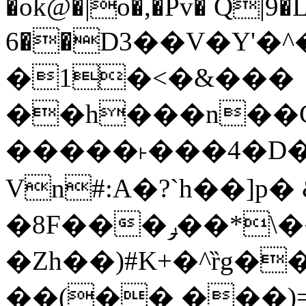
�ok@�|o�,�Pv� Q|9
6��D3��V�Y'�
�1�<�&���
��h���n��Cd
�����˫���4�D�
Vn#:A�?`h��]p�
�8F���ݛ��*\��U��S
�Zh��)#K+�^ȑg�
��(�� ���)=�