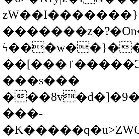
zW��I�������}�
�������z�?�O
ϟ���w��}��
��[���ٵ�����Ͻ���������x�ս��Apq�����޻�V����O�cp����ٝy{����:�k�ןNݯOOCyx6���&���?
���s���
���8v�d�]�9��6
���-
�K�����q�u>ZWOO�w��߼��W�a���p��