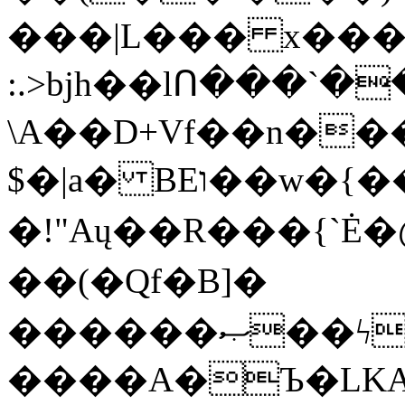
���|L��� x���b
:.>bjh��lՈ���`
\A��D+Vf��n��
$�|a� BEו��w�{���;���q�X��d%�������W� hU�(�1�Ū}9�S�F<��i�L3�;�
�!"Aų��R���{`
��(�Qf�B]�
������ޞ��ϟak��r��_39$�8�p���7�2�yIZ�R��x��/
����A�Ъ�LKA