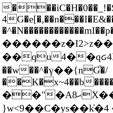
���iC�H�0��_!
4G�e[�,��n���I�E&��
�^�N������������mI��p�
������z�I2>z��
��qu4��qᏽ4H&A
��w��^�ү��{nƓ�/
��K�x~4��b�����
��"�Aޙ8X��M��K�D
}w<9��C�ys��k҆�޼� :���4�� 4�E0���oӮ�