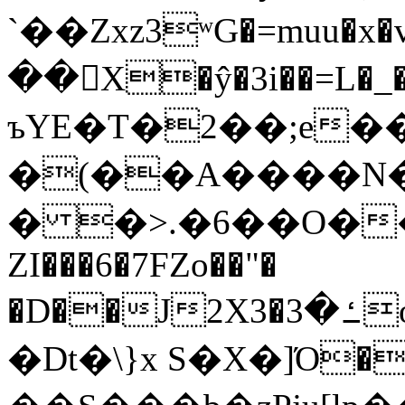
`��Zxz3ʷG�=muu�
��񛆻X�ŷ�3i��=L�
ъYE�T�2��;e�
�(��A����
� �>.�6��O��
ZI���6�7FZo��"�
�D��J2X3�ߑ�3o�|aak�q�@����]�K���w���r;�
�Dt�\}x S�X�]Ό�