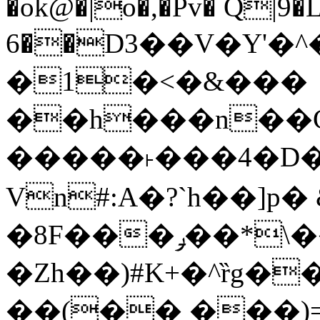
�ok@�|o�,�Pv� Q|9
6��D3��V�Y'�
�1�<�&���
��h���n��Cd
�����˫���4�D�
Vn#:A�?`h��]p�
�8F���ݛ��*\��U��S
�Zh��)#K+�^ȑg�
��(�� ���)=�