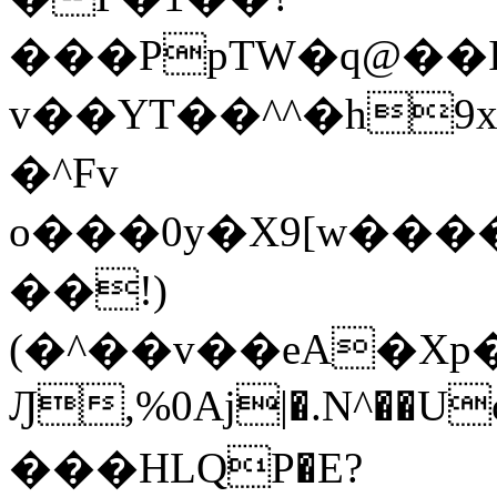
���PpTW�q@��
v��YT��^^�h9x
�^Fv
o���0y�X9[w��
��!)
(�^��v��eA�Xp�>0�+*���h����s�ײT)D$%�AQ�To�*�>W�^�=�.
Ԓ,%0Aj|�.N^��Uc
���HLQP�E?