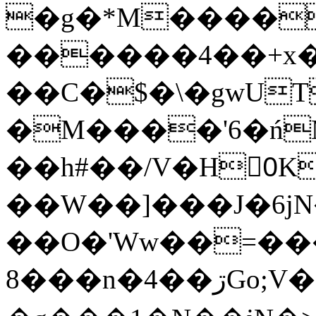
�g�*M����
������4��+x�
��C�$�\�gwUT
�M����'6�ń
��h#��/V�H0ٍK�7'�1�L�A�2
��W��]���J�6jN
��O�'Ww��=���
�8��n�4��ڗGo;V���y��4����n�7�v���Lu�/