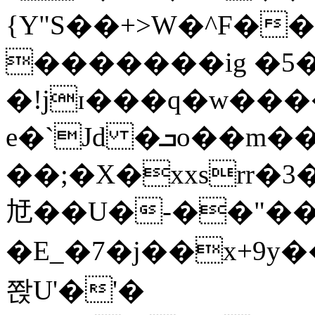
{Y"S��+>W�^F�
�������ig �5
�!jɪ���q�w��
e�`Jd �ܒo��m��1��d|
��;�X�xxsrr�
㝼��U�-��"��zȿ
�E_�7�j��x+9y�
쫝U'�'�