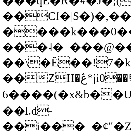
���qE�Ŕ�#�J�;(
��Cf�|$�)�,�
����k���0�
���˨�_���@��
��\�Ȇ��!7�k
��ZH�ڠ*ji0��탃
6����(�x&b��
��l.d-
��i���_�ȼ"�Z�����׋����\�\�w3�|W'�L8y<#�Y�HX�*b��.̏