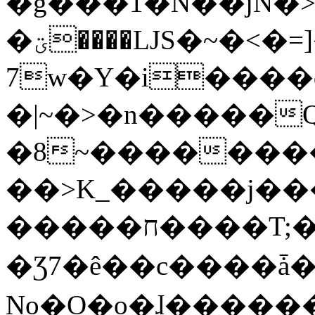
�g���1�N��jN�
�ؾ����ǇS�~�<�=]����^vz��{{��t�%
7w�Y�i����
�|~�>�n�����
�8~��������
��>K_�����j��
�����ח����T;�uU�w��oovW�N�\�v�̓��N��6xz��z^��s�;
�Ʒ7�ê��c����ǡ�Oo
No�O�o�ɺ����