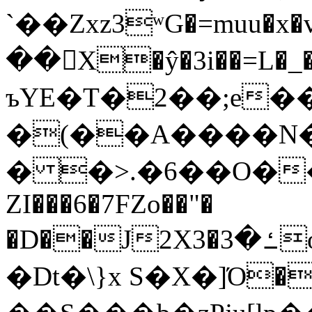
`��Zxz3ʷG�=muu�
��񛆻X�ŷ�3i��=L�
ъYE�T�2��;e�
�(��A����
� �>.�6��O��
ZI���6�7FZo��"�
�D��J2X3�ߑ�3o�|aak�q�@����]�K���w���r;�
�Dt�\}x S�X�]Ό�