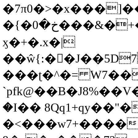
�7π0�>�x���]
�{�خ�0���&�+�zwYFEÙ4�~�_�̾�
ӽ�+�.x�|
��ŵ{:��J��5D7��
���ʈ�^�= W7��
`pfk@��B�J8%��V����\ߤ��/o��d��6b�@��J�tqw3�}>Y]������<�b��̌��{B���~v_v��fT`��88��
�I�� 8Qq1+qy��"�
�<���w󠒪7+�����X�n�F�a��M