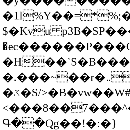
�y�����������
�1l%Y��=*%
$�Kvu p3B�SP�
�ec������P���G
�H��`S�B��
�.���~��r�޼�}�܅�mؕWu���K}
�ػ�S/>�B�vw��W#�I��*]\W��)Ħ�1��fC}
<���8��7���
Գ��Qg��!�:�}