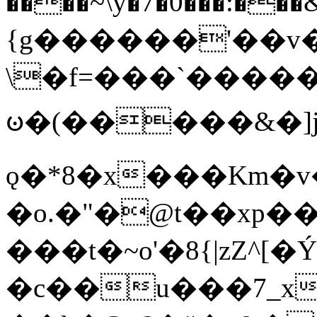
����~\y�7�0���:���&�_DN#�
{g������'��v�
\�f=���`�����
ꧽ�(�����&�]j
ǫ�*8�x���Km�v
�o.�"�@t��xp�
���t�~o'�8{|zZ^[�
�c��u���7_xg{���Q�n4���