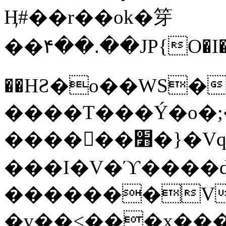
Ӊ#��r��ok�笌
��۴��.��JP{O�I
��ΗƧ�o��WS�
����T���Ý�o�;����������
������׻�}�Vq���j¯���P�.QwO�ｓ
���I�V�ϓ����d
�������V
�v��<���x���ۻ��a���R_�n���