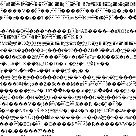
���-�7�8 ���q` ��+�7##�K�|��Eg��o�q��Q�˩mw���XN�N�یb/�N
p�e����V����,������4�즒�i;��
�T�  awՑK@���t ٚ��> ��[v�[�6I�ŅR��ݍ
�;���{�k�Q�;��*����:B k4AB����~�nXO}o���
���%�O/���0��y�K �,9
z���OX�(�:��/� c�#OD�� �I,�V��8��
b�r��cz�g�t�'�0~)���r�%'���ZBۡ�5��wL� �
��2fA����>�(�a7a=�J0��K�t�؂5q�T�5�;UC6
��|
�Pm��`�g�:�
>�<�+�˥\��x���z���N����q� ��
���[�DV�o�|
�����w?�`16۴��B���-d� թ�4�4b��-�
�2�Ú�b�L�H� t6����2U��O���PŚ�2
4����V��jf�[/�Ĕ,X��F. �c�ǰ ��
�%��N9V�a/
SX$2�}�43�*o�}bi#Ӹ*�4W
c8A����ECs�_�C����$ "�R�����VW�$
}�i�����??��b