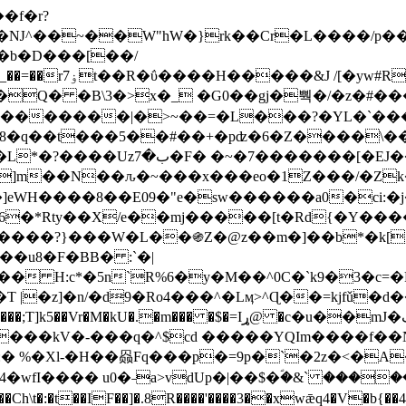
Ǌ^��~��W"hW�}rk��Cr�L����/p��
�ן�4�O�@�F�7i�&�6�īw�:o���X(�������~�~�y���_��=��rۏ7t��R�ΰ����H����
�&J /[�yw#
Q� �B\3�>x�_ �G0��gj�뿩�/�z�#�
�
�������|�>~��=�L���?�YL�`���߬
�w8�q��t���5��#��+�pʣ�6�Z����\�
j]m��N��ԉ�~���x���eo�1Z���/�Z
eWH����8��E09�"e�sw������a0�ci:�j
�X/e��mj�����[t�Rd{�Y�����Ϣ���7[�؏ܡ
���?}���W�L��֍Z�@z��m�]��b*�k[;�
|�z]�n/�d9�Ro4���^�Lӎ>^Ɋ��=kjfǔ�d
�P�����kV�-���q�^$cd �����YQIm����f
:� %�Xl-�H��赑Fq���p�=9p�`�2z�<�A
�wfI���� u0�˗a>vdUp�|��$�ؐ�&` ����