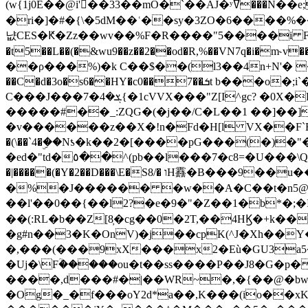
(w{1j0E��@i'��33��mO�`��AJ�ʸߜ���N��e;�vv�3R�5� [���cc�L"�g�r���Wz�.m#��Q�Bv���+��2K�tN������^�}y������Q�ۅUbB,���j�зb*��Q"�zӦc��Y�, B]!hI�KZ�T�5/
�ri�]�#�{\�5dM��ʿ��sy�3ZO�6����%�
냢CES�Ԟ�Zz��wv��%F�R����"5����i FJo߿E�I���J��K^D��iO�I�7<�䌔�l�\�W�H���IK�|ςR3~t@ j����g�E�
�t5��L��(�&wu9��z��2��od�R,%��VN7q�i�m
��ρ���%)�k C��$��(l3��4n+N'� 
��C�d�3o�s6��HY�c0��7��ܭt b���o�;i`�$R�N[z���h�K����-�]T�4�n�k�<ł@1�u���_�x�u�
C���J���ܮ�4�7{�1cVVX���"Z[I^gc? �0X�Ry��'�u��.̼�+��R��RnF$��/XHkDQ��*!"�����
�����#��_:ZQG�(�
j��/C�L��1 ��]��
�v������z��X�!n�Fd�H[l VX��F`R��M�oG�m�������ۼA��XXˮ~��^
�(\��`4�ۣ��Nƾ�k��2�[����pG���(�)
�ed�"td�٥��^(pb��l���7�c8=�U���\Q����wƜ�M�t�l��N��Z#��3E<���X@��|���8��2f�(� u��� �K�Zе?��TӊjLEn��m
�|�����(�Y�2��D���\E�S8/� וH䨺�B���9��u��/؆���5�<�ʾV#2ύ�)e��-�j�*A:�z'%�B��$��d{ڀ ��s!������g�fX��1�Z�[eC�m� �-
�%�J������ �w��A�C��t�n5@��
��l'��0��{��l2?�e�9�"�Z��1�b*�;�ІV:
��(:RL�b��Z[8̦�cg��0�2T,��4HϏ�+k��
�g#n��3�K�OnV)�j��cpK(^J�Xh��
�,���(���9xX���x2�Eù�GU3a
�Uj�\Fؒ�����ou�t��ss����P��J8�G�p� ��Ғ�a� �{?���r8oJI��ȋ
����,d���#�|��WR~�,�{��@�bw�
�Og�_�f���oY2ԁ*a��,K
���(io��x