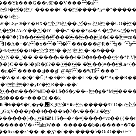
���Yk���G��v6P��V����z
�����G������?]y^�"�������ߠ���/��ZH�ڠ*ji0
�l.d-
H2AeY���tY=|��s*!���*g4�A �W3z�W|
�A�=�\(�x�����(���@R�q� `pD��Do֛�
�Y'�^�%3��U� C\� �1�<�&���
N��_'�� �����˫���4�D�#����<�*!\ Vn
��n������aj��g[_@#@��%Tl���}̄
7��m���P%8D��L$�$�y��~ �g�*M���
M����=���Cd;��k|
�Q�N���9�/��W��]���J�6jN�/
�i����q��=R����7_/
�����V�>ahzW��_������b�s����^�7�