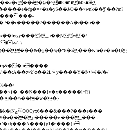
ͯ��O����4>.�Տ
�ё�fg�=<�z�yS��J/O��>wnk��ǯ`��?m?
�'������-
 /��r�����7������Λ�/��o��
]x��byyy��� ?_n��Ɲw�/
-y^|j\|
�����/ϟ���w��}
��`�xɧ���Λ���{p1�:���{u