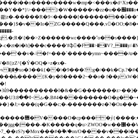
���e����w�mp�<���x�d^Xϧ����a�c��r�ۇ/�^
��*}\>���}�W�����v�zz�u��֌���o����
��콿|z�-�����R�9<�����[������ї��ٗa�
��}$�v��Io�ZG�����Q���,v�OO;�8��
��q.�;R�\]��>Z������wɛ����ˇo��s����
�i�h]���c����'#ֆ�F��>��V?_���y/˗�N�
8{|zZ^[�Ý�OQ�>z�x�-
�Y�ï'�/�/
�!
x�����l~R}
�����}�J;+���(q�G��c;�-�������z�?�On�
�K�����q�u>ZWOO�w��߼��W�a���p�����ޓ���_���r-
7_��zS?y�Moϫ���#�ۗ�/�on/O����v���l