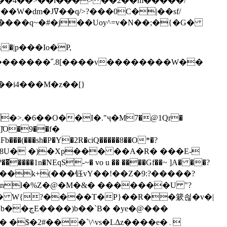
`��4��>��i���> ��2��m�����/
B����q~�#�j��Uoy^=v�N��;�{�G�
�>.�6��O��I�."ҷ�M7�@1Qr�
Fb���(���sh�P�Y�2R�ciQ�����8��O*�?
s����nl�%Z�@�M�&� �������U "?
�U� W{?����T�Ρ}��R��簌쇦�v�|
e�@���
]� �$�2#���`\^vs�LΔz����e�۔