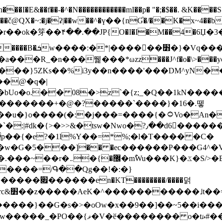
N������������mI��p� "�;�$��. &K����S�vק ������z�I2>z�� �tp��g�T
~:�j�ʡ|��w��^�ү��{nƓ�/��K�x~4��b�����r 1t
���}5ZKѕ��%i3y��n����'���DM^yN�
��@�q�|
08�>z`�{z;_�Q��1kN������\f; �ۭ�ԗ�ݳ��d����
���������+�@�?�����`����}�16�.뗗
p��{�e?�1l%Y��=*%;�l�T���� �C�
�7�w�G�5���]�� �ec������P���G4^�
�W#�I��*]\W��)Ħ�1��fC}
����=/Գ��Qg��!�:�}
��}��G�s�>�oOw�x��9��]��~5��i���>�
�骦t��UU�{�<��Z�.R����w77*jk8{|