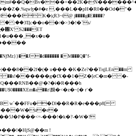
���Z�.%qwɮ�#�e ,���L��pH�R0��Od�"�
��/� � :��3Ҵc��o��/�>3�!�`s/
΍X' S2���ET
�Q���RNB��@�?�ɨ�R���h
X��U$0����XEm�a��z\黝�<�z�~[� r¨�
B w`��FFu��Dl��R�R�e���p8[
�����W�u�e�
���!�HjS@��m !