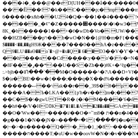
���˨�_���@��eD[UH���ǟ��:����0
��\�Ȇ��!7�k��C���p;�mp���mU��)iG
6����(�x&b��U24�Q�~��1��4����`!�
��i���_�ȼ"�Z�����׋����\�\�w3�|W'�L8y<#�Y�HX�*b��.̏�yr-k��UO����@����� `㾱
8K_�h�����1��+�f�wDb�Vo� UW/���
��HZB���pר��b�wO�N��{@H�m�F{���ۣ��?�}T#��[�ͫ������jd�8��֠|=zn��=�ϸV5n~:�q~?'�
$����<��,��gH9Ж����7���0��hA�z��z�H
Q|9�LU\��aƟ��o`�>@+�x�Ϙ� 6��D3��V
��h���n��Cd��̢��:y��o'�)v�=N�
�8F���ݛ��*\��U��S �Zh��)#K+�^ȑg���}O���!�pR�¦8?��(�� ���)=��La<{� ;^�{~�?���|L��� x���bB�7z;�h
:.>bjh��lՈ���`��M�O�����^�?\A��D+Vf
$�|a� BEו��w�{���;���q�X��d%�������W� hU�(�1�Ū}9�S�F<��i�L3�;� �!"Aų��R���{`Ė�@�X��WF�F�s��˼-��(�Qf�B]�
������ޞ��ϟak��r��_39$�8�p���7�2�yIZ�R��x��/
����A�Ъ�LKA��{p'h�v��]m�;��
��C�$�\�gwUT�R� (�/�M����'6�ń
��h#��/V�H0ٍK�7'�1�L�A�2��a��GAr���e۟�h��9�Ҁ�ɏ�,׾Xǥf(�Y�ϰ:y�����97.D�o
��O�'Ww��=����i/��O�=՟mת �8��n�4��ڗGo;V���y��4����n�7�v���Lu�/
�g���1�N��jN�>��߭��=�1 {����Ӌ�u�������}�ؾ����ǇS�~�<�=]����^vz��{{��t�% 7w�Y
�|~�>�n�����Q�=�_n�}
_|�8~����
�����ח����T;�uU�w��oovW�N�\�v�̓��N��6xz��z^��s�; �Ʒ7�ê��c����ǡ�OoO��e0+'?