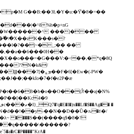
p�M G��B:��3Ƚ�Y�u:�Ÿ̈́�8�=��
R�d���|�^8%h�p+nG
�W������^ ���|���
�\�X��zK���s�ּ?
���l�?��|~�_;�� ��
k�X��o���=�G���V:�<��,�*q�8Q
���??N�k&/
��F�6[�Ew�(-PW�
�J��;��kIo�7�f�e2P�ӕ
��P��[��Kc4�9
��N�d��!��y-��N��D��Ǔ�ԉ�t\�/
�λ~ ����S��(����q$�8�?
��q�����\������?