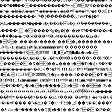
~�-�_��W����;��}G{�,��˳���lu�
�7�}�lg�Ⱥ��6 �h���Y�a�`�0�7�ͷ�cu
����\߸7�{�������ڮI'WAT�]�?
���/��񛆻X�ŷ�3i��=L�_�o7]�|�o�ӝ�ш�o
a������X�x�K�!?�(��A����N�� � 
0��DE�����:�����>�dCᔵ�Mj)[j���l�2y^�(
��� vJ��NiX
��Z�9:?� ����?
�?h�ʆ �������8�9�5֟���Gx�2���
U�� ������� �xZ|#��]�_�j9B˥_�@X
r�I7�gp~H�_@��r(��]���Yb��ڃE����)b��`B� �y
)��$яȢn ;�*���|�&�Q뿿)��?� �K.�C� �/2��