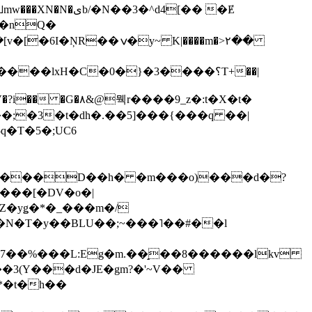
��3�^d4[�� �Ɇ
I�nQ�
�y~ K|����m�>٢��
��lxH�C�0�}�3����؟T+��|
�V�?i�� �G�۸&@뭭r����9_z�:t�X�t�
i��;�3�t�dh�.��5]���{���q ��|
�=���D��h� �m���o)���d�?
Z�yǥ�*�_���m�/
�N�T�y��BLU��;~���˥��#��l
��7��%���L:Eg�m.��̝��8������lkv
*�t�h��