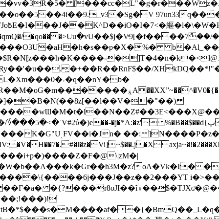
��o��5��4i��9._v3�Sg�V 97un33q��
���?
˞v��qmQ�/�qo�� �>Uu߲�vU��$j�Vͦ9[�f����7ް
���O3U�aH�h�s��p�X�%� b�Al_��ֲ�
]L�Xm���0�˒�q��nY�b�
�V0�{��N͉fMz}}��J�d������ �M���Q�"f-
�"�]��B�N(��8z[��l��V��"��)
�K�G"UͺFV��i�Jn� ��: ]N����P�z
�V�H��7�.#�l�z�Vi]
~$��.j�Xaxja~�!�2���
���i+p�)����Z�F�@\|zM�|
Y�W�b��A���k�Gr��h3M�z?oA�Vk�I� �
5����\{����6j���J��z��2���YT i�>
۾��$�TJXʛ�@���5J�P���<=-���!�k�?-�W�?
�;!���)!
KtB�*$���s�M����af��{�BmQ��_L�q�