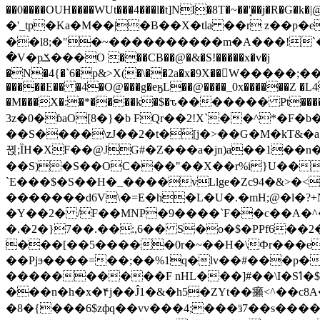
��0����OUH����WUt���4���l�t]NI�8T�~��'͙��j�R�G�k�|@a���
�'_tp�Ka�M��|�B��X�tla ��r z��
��l8;�"�~����������m�A���!`��e���z�
�V�pݎ���O ���CB��@�&�S!�����x�v�j
�N�4{�`6�p&>X(�\��2a�x�9X��򢧰W����
�����E�� �4�O@���g�eӄL��@����_0x������Z �
L4
�M���X�:�*����k�$�ԏ������� Pt����M
3z�0�ɓaO[8�}�b FQr��2!X`��^*�F�
��S����\zJ��2�t�۫[j�>��G�M�kT&�a��J�eK
뀑;ȈH�XF��@JG#�Z���a�jn)a��1��n��ݕ-#�UX��$jفD�D)�p=��ŲQ|V
��S)�S��OC���"��X��r%i}U��g��ᖓ�56�vܚ�
`E���$�S��H�_����vLlge�Zc94�&
�������d6V\�=E�h�L�U�.�mH;@�l�?+N���!#ڊ:�4o��Z�6c���M�m se ���a3
�Y��2� /F��MNP�9����`F��c��A�^�
�.�2�}7��.��:,6�� S�o�$�PPf6�
���[��5�����0r�~��H�\Фr���e�
��Pjϧ����=��;��%1q�lv��#���p�
����������F nHL���]#��\I�Sߗ�$����YǕQ��԰5k�/����LH�\�Ȃ�>��:%u'��3(Y���d�JΕ�gm?�'~V��
���n�h�x�۴j��Ĵ1�&�h5�ZYt��癩<^�� 
�8�{���6$zфq��vv���4;���ӟ7��s�����