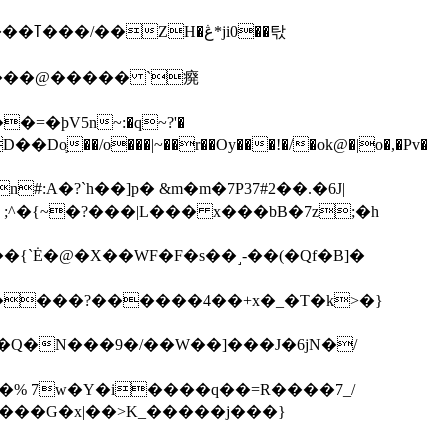
��탃
�/o���|~��r��Oy���!�/�ok@�|o�,�Pv�
#:A�?`h��]p� &m�m�7P
37#2��.�6J|
����?������4��+x�_�T�k>�}
���G�x|��>K_�����j���}