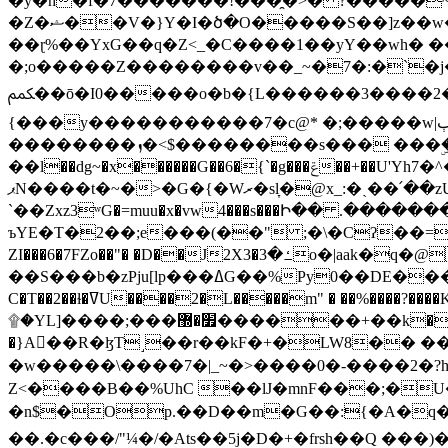
�y�h�f�7�������!���̯�>� ?�����
�Z�ޝ��V�}Y�I�ծ�O�����S��]z��w��7�޷�����h���u��7w.ϻ���8X��ͮ�����W�dm�Jߜ��q/>?���0C�|��sf/
��ɽ%��YxG��q�Z<_�C����1��yY��wh� �
�;o�����Z��������v��_~�7�:�`�j�����
ﶻ��ō�I0�����o�b�{L������3����2�O.z���/�O�g��]i�j��3�u�̨S;�ܳ��������kژ�|p���Io�P,
{���y�����������7�c@* �;�����w|ٻ����<-�'����Kg�g�[�k�)ܹ�X?���f��tz�������˝.8[����v��������W��
��������ܙ�<$��������s��� ���ۣ����e��7;'�Sc����ߋvf������g�2ޓ�?
��l��dg~�x������G��6�{`�g���ݝ��+��U'Yh7�^�8'�o��|�r�x����q��1�g������i����i4���M�z��[}
ޕN����t�~�>�G�{�Wރ�sl̞�@x_:�ˏ��՛��zU;wk�F�m�q}{��7�o������y�ϟ�:�������
`��Zxz3ʷG�=muu�x�vw4���s���Ի�� .�������
ъYE�T�2��;e���(��" ;�\�Cʔ��=
ZI���6�7FZo��"� �D��J2X3�ߑ�3o�|aak�q�@����]�K���w���r;� �Dt�\}x S�X�]Ό�9��f�
��S���b�zPju[lp���ߡG��%Py
C�T��2��ɫ�ߜU����2�L�����m" � ��%����?����K�ǳ'�U4�?ü�Ġ����q־{�ync���a1�����T-�8U� �)�Xp��� ��A�R� ���E-
۩�YL]����;���׿�޽������+��k��o���O�Zt�6�[a��v_r;�b�f���== �tT��E��7=� ��|���?��̅����1n�NEqS-~� vo u �� ����Gf��~ ]A� ��?
�}A��R�ɮT˼��r��kF�+�LW8�� ���G��?ڸ�u��y����2o�Gc���t!W���k+(���钰vY��!
�w�����\����7�|_~�>�� ��0 �-����2
Z<����B��%UhC ��lJ�mnF���;�
�n$�Op.��D��m�G��:{�A�q��/�vP���.�B�
��.�c���/"¼�/�Ats��5j�D�+�frsh��Q ���