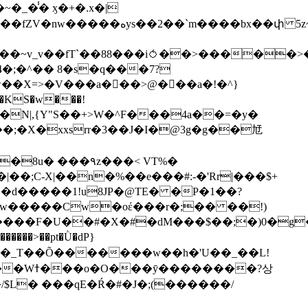
��bx��փ 5z~�>�y4N/
��X=>�V���a��ً�>@���a�!�^}
>�N|,{Y"S��+>W�^F���4a��=�y�
�٩z���< VT%�
��3���H�J:~�N����W�[q���2�tߟ�Ó��Qc~|�X�|��;Ϲ-X|��n�%��e���#:-�
'Rr|���$+
X9[w�����Cw�oέ���r�;�� ��!)
�����>��pt�Ǜ�dP}
���?상
/$L� ���qE�Ŕ�#�J�;(������/