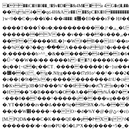
���iC�H�0��_!�$v�D��&4M��a 4G�e[�,��n���I�E&��f��-�^�
��qu4��qᏽ4H&Ae��1��$pC�K�H����������č@QX�
}w<9��C�ys��k҆�޼� :���4�� 4�E0���oӮ� Ӊ#��r��ok�笌��۴��.��JP{O�I�I�M��4�6Џ�3�ꦩ�l���W����/��ΗƧ�o��WS��<$�'�
����T���Ý�o�;����������,|^�ۻ_�U����B�ܭw����:�*|������׻�}�Vq���j¯���P�.QwO�ｓ���I�V�ϓ����d}
�������V�� �v��<���x���ۻ��a���R_�n���뛡���*ωzz���J^f�o�\>���yc-ϭc�������}��(����;/J��K�J�/
�
�F� ����ML�]=�W#�B��i11^��n
��%�'�?��ը>���A����zs@?�ɍ���
�.������h>^^_�&������4��1�6�bUo�o.�� 
�Ǖ~"��W��/�� ����Һ >��?ֿ\}����K�
�q��{~t2�ʗ��CT؍���������{�~}ur����u�}o����(�:�j���=����{�۝Vo�An��J^��������M\M�'{{l�i
�߼��({ _�g�.Nfӻg����f7z91o^��̤^�>��2�`�:|#dk�{>�>>&�tsw�Nwo�?٫��d6򆧇�������*��[|^]oo���NW~zz>�X&�u�=K?��
�z��{�9t�x/�y�����������d:\U�cn
$�Kvu p3B�SP���%"��6�o�rC͆Y2n�p
�H��`S�B���%�O�A���s%Á�P� �.���~��r�޼�}�܅�mؕWu���K}�ػ�S/>�B�vw�
<���8��7���^�����ǫ����wg���$
�.YT��$��zv��ԃ���%ɼ�B
8X�ހ%ޅ��������׏������en�KT��������/����덝
��(��W׋����>��O>�d�%Y�@�@ڻ<�z{rc&׻��z�����AeK�^�����������˩t��=x~
[M.PQD&���C�K���QE��p�ԻX�η^f���
�������\�<�m�PU�5�Ǉ*X��j����=5�_�w�����_�PO��{ޥ�V�ӗ�������� o�t⭟#��w7�p��6