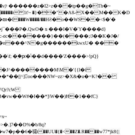
h�~
'~ �}��"�Aޙ8X��M��K�D
�n���^N�g������kwxU� ���
'Z����>!pQ}
VQr?cW
.]7��D%�b/8q?