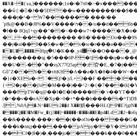
��X�>�{ϫa,]������;1n�/�7π0�>�x���]�����z����/�7?� �{�خ�0���
��ŵ{:��J��5D7��w��������l��$����^������e$
���ʈ�^�= W7������� ���/��
`pfk@��B�J8%��V����\ߤ��/o��d��6b�@��J�tqw3�}>Y]������<�b��̌��{B���~v_v��fT`��88���i⥀��>�����>�ޯ�'�����?
�I�� 8Qq1+qy��"�|�<���w󠒪7+�����X�n�F�a��M<�ح��]��g�����`�s��z�C�
�_=���������� �B�'���Oo���9S�z
��j�al��f��S�w� �x�w�r���a��o���W�1� �Ā5
�������ig �5���6P-�!jɪ���q�w�������z���9��� e�`Jd �ܒo�
��U�-��"��zȿX77Q5ap�;t昚�E_�7�j��
Gǖ"Z��N��vhKH�A��a�X�8�4��W<��7�
{+2�p��j!o�M���)��^2<�{�7���(k[�Y�JT�Z��@`h,�@�
���PpTW�q@��I�E�I����8|� v��YT��^
(�^��v��eA�Xp�>0�+*���h����s�ײT)D$%�AQ�To�*�>W�^�=�.�9�Ύ҇�z�l�E�����F�U��#�X�#�dM���$��;�)0�g�OH�����w�����ҋ��
Ԓ,%0Aj|�.N^��Uc2��̝d X��f娯���HLQP�E?(gtN
����Q��3�M�Fw_�{j3��]=�����<�l��n��E�p4�Ld2�2~�o6y��oy=$7�y�r�
��&����-���|<��(��oOɒ��� ���G�8Bl AT}w���
���k�ntq)���,����pApy�9�Y�1zWM
��Cf�|$�)�,���jɢ� ����k���0�