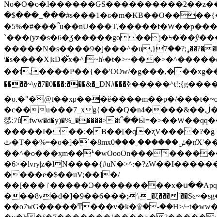
No�O�o�ɺ������GS����������2��z�����i��n�
�$���_���#s���1�ԍ�m�KΒ��O����{��Y
�5%�#���՞u��nU���T,��� ��f�W��p�
`���(yz�s�6�Ʒ�����go��j�ϟ�֜��ŷ���
�����N�s����9�j���^�u,}ݛ;?��7��?�������-
\�s����X|kD�᩺x�^]~h\�t�>~���>�^���
��t,����P��{��'OOw/�g���,���xg��-c�zt
����~\y�7�0���:���&�_DN#���ߢ�����^t!;{g������'��v�-\�f=���`�����ymn~����/ꧽ�(�����&�]j��/ǫ�*8�x���Km�v�m�I}
�o.�"�@t��xp���ӗ����m��p�/���t�~o'�
�c��u���7_xg{���Q�n4����&��ڷ�v�j�ۣ�xo�3��ƙ{��\�9���?:g�/��k�Cp.?�#�q&��m����=
髿:7ûfww�d�y)�%_�����>�t՞��Ӹ=�>��W��qq����ܞ����{K�y�8����2~��o� f��pxW�l/:��;A��:;}z��2Ly���
�����I���;�B��[�q�ʐV����?�g 
ٹ�T��%=�o�]�`�8mxݽ������˳���0�n̾X'��3ǘ9����������I�&��G�������z>��]�%��/
��^�o���ӽm��ܑ�wOooOn����������U3:ٹ>ߦ��8�.B#4���������O�g��~��<{�_��N���}y�
�6>�lvry|z�lN����{#uN�>^:�?zW��I��
����e�$��uV;��]�/
��[���ٵ�����Ͻ���������x�ս��Apq�����޻�V����O�cp����ٝy{����:�k�ןNݯOOCyx6���&���?���s���
���8v�d�]�9��6���;ϟ_�ξ���`��Sͼ~�sg��jgg�|���-
��o7wG�����Ͳ���v�k�۩�-��H>/~t�ww�