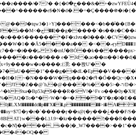
&�+�zwYFEÙ4�~�_�̾� ӽ�+�.x�|
�N�d�.�=�Ç����֍�i�{���fZV�nw�����ەys��2��`m��
�4�;�^�� 8�s�q���7?
���S������*�F�xIvͯɶ�0���/,�CV�ϸzw
����a�� �<��އӻyD���1�KS�w���!
��U�,����:Hpլ�U�K��_y4߼��O����_@c7��=�i���|ܝ S�mƯ�BÓ��k�� ����p
x
�m��1��d|��;�X�xxsrr�3��J�I�@3g�g��㝼
x+9y����w�u����;{㵋; ��쫝U'�'�
uU���1"���g�t�dL�Ep��V�����8u� ��
�}z�XEu�<ं�Q!�;yL+J��F �
���%� ��ר-�<5/D�>�d�����1!u8JP�@TE� �P�1��?
^�h9xa�Bp53q$���R�ЅV!�^Fv o���0y�
�0j�LXM�����dd�p��'X��,p����������>i�/A���
`�����ӻ��s@(�y���ݞ���F/S��_T��Õ�������w��h�'U��_��L!
L}J.9=�kr������?|���R����Wߙ���o�O���ӯ�����
�c�N̐j����_s��]�_W7����>��1"��
��0�4�OQ��