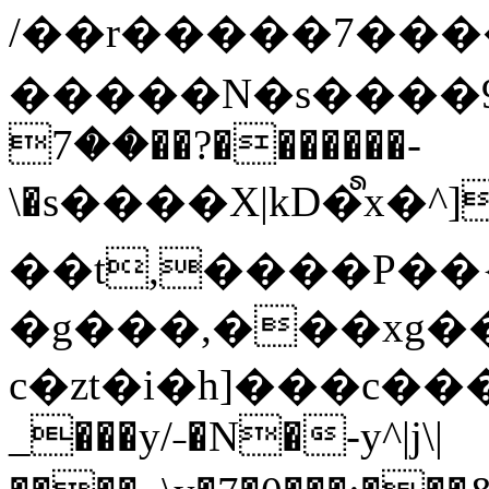
/��r�����7��
�����N�s����9�j
��7��?�������-
\�s����X|kD�᩺x
��t,����P��{
�g���,���xg�
c�zt�i�h]���c���
_���y/˗�N�-y^|j\|