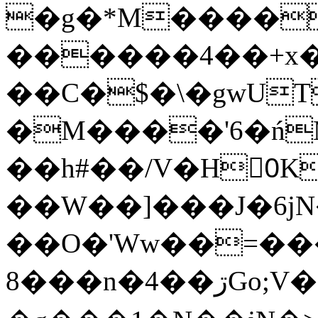
�g�*M����
������4��+x�
��C�$�\�gwUT
�M����'6�ń
��h#��/V�H0ٍK�7'�1�L�A�2
��W��]���J�6jN
��O�'Ww��=���
�8��n�4��ڗGo;V���y��4����n�7�v���Lu�/