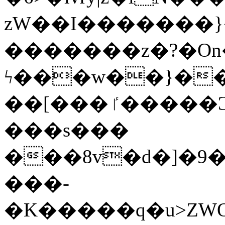
zW��I�������}�
�������z�?�O
ϟ���w��}��
��[���ٵ�����Ͻ���������x�ս��Apq�����޻�V����O�cp����ٝy{����:�k�ןNݯOOCyx6���&���?
���s���
���8v�d�]�9��6
���-
�K�����q�u>ZWOO�w��߼��W�a���p��