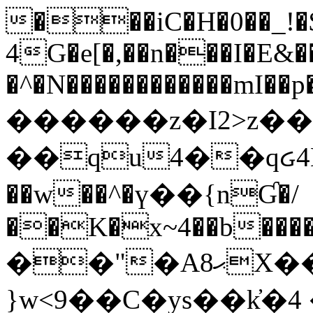
���iC�H�0��_!
4G�e[�,��n���I�E&��
�^�N������������mI��p�
������z�I2>z��
��qu4��qᏽ4H&A
��w��^�ү��{nƓ�/
��K�x~4��b�����
��"�Aޙ8X��M��K�D
}w<9��C�ys��k҆�޼� :���4�� 4�E0���oӮ�