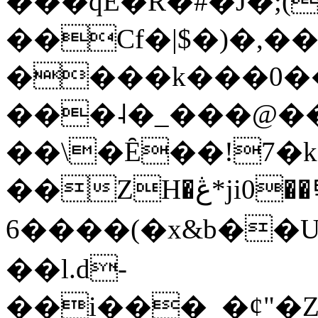
���qE�Ŕ�#�J�;(
��Cf�|$�)�,�
����k���0�
���˨�_���@��
��\�Ȇ��!7�k
��ZH�ڠ*ji0��탃
6����(�x&b��
��l.d-
��i���_�ȼ"�Z�����׋����\�\�w3�|W'�L8y<#�Y�HX�*b��.̏