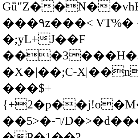
Gǖ"Z��N��v
���٩z���< VT%� �}z�XEu�<ं�Q!
�;yL+J��F
���3���H�J:~�
�X�|��;Ϲ-X|��n
���$+
{+2�p��j!o�
��ר-�<5/D�>�d�����1!u8JP�@TE�
�P�1��?