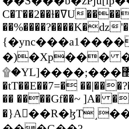
C�T��2��ɫ�ߜU����2�L�����m" �
��%����?����K�ǳ'�
{�ync���a1����
�)�Xp��� �
۩�YL]����;���׿�޽������+��k��o���O�Zt�6�[a��v_r;�b�f���==
�tT��E��7=� ��|���?
�� ����Gf��~ ]A� �
�}A��R�ɮT˼�
���G��?