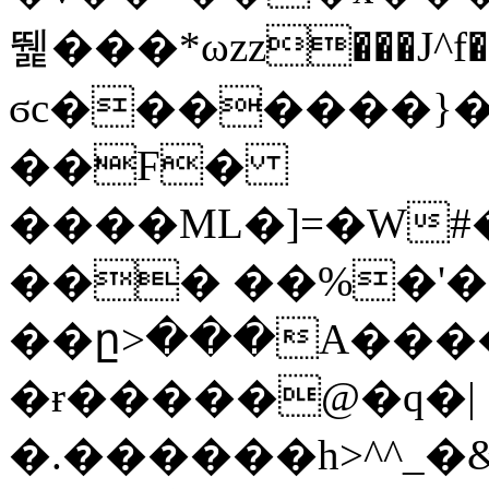
뛡���*ωzz���J^f�o
ϭc�������}��
�
�F�
����ML�]=�W#
��� ��%�'�
��ը>���A����
�ɍ�����@�q�|
�.������h>^^_�