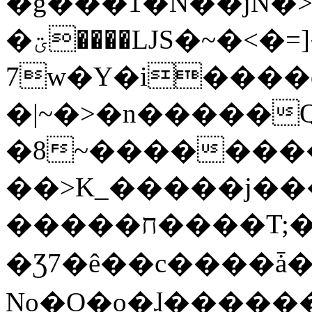
�g���1�N��jN�
�ؾ����ǇS�~�<�=]����^vz��{{��t�%
7w�Y�i����
�|~�>�n�����
�8~��������
��>K_�����j��
�����ח����T;�uU�w��oovW�N�\�v�̓��N��6xz��z^��s�;
�Ʒ7�ê��c����ǡ�Oo
No�O�o�ɺ����