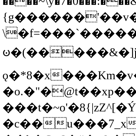
����~\y�7�0���:���&�_DN#�
{g������'��v�
\�f=���`�����
ꧽ�(�����&�]j
ǫ�*8�x���Km�v
�o.�"�@t��xp�
���t�~o'�8{|zZ^[�
�c��u���7_xg{���Q�n4���