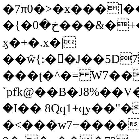
�7π0�>�x���]
�{�خ�0���&�+�zwYFEÙ4�~�_�̾�
ӽ�+�.x�|
��ŵ{:��J��5D7��
���ʈ�^�= W7��
`pfk@��B�J8%��V����\ߤ��/o��d��6b�@��J�tqw3�}>Y]������<�b��̌��{B���~v_v��fT`��88��
�I�� 8Qq1+qy��"�
�<���w󠒪7+�����X�n�F�a��M