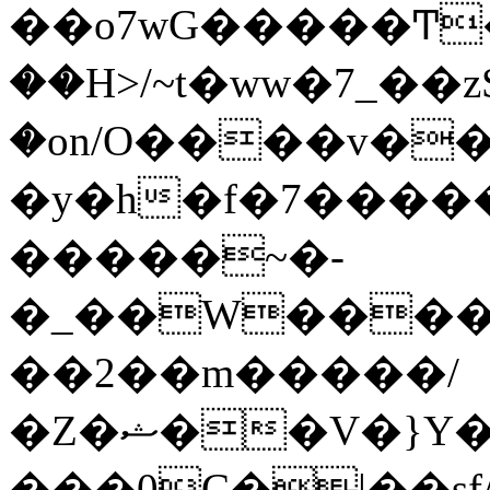
��o7wG�����Ͳ
��H>/~t�ww�7_��z
�on/O����v�
�y�h�f�7����
�����~�-
�_��W����;
��2��m�����/
�Z�ޝ��V�}Y�I�ծ�O�����S��]z��w��7�޷�����h���u��7w.ϻ���8X��ͮ�����W�dm�Jߜ��q/>?
���0C�|��sf