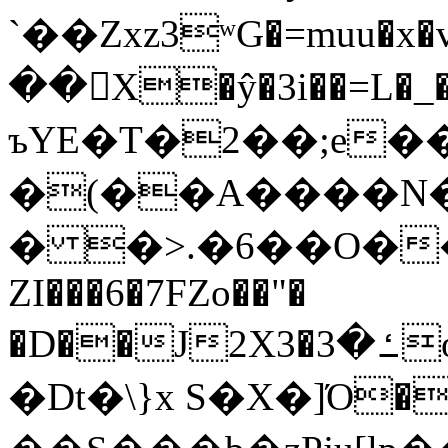
`��Zxz3ʷG�=muu�
��񛆻X�ŷ�3i��=L�
ъYE�T�2��;e�
�(��A����
� �>.�6��O��
ZI���6�7FZo��"�
�D��J2X3�ߑ�3o�|aak�q�@����]�K���w���r;�
�Dt�\}x S�X�]Ό�