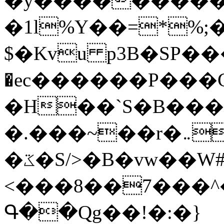
�y�����������
�1l%Y��=*%
$�Kvu p3B�SP�
�ec������P���G
�H��`S�B��
�.���~��r�޼�}�܅�mؕWu���K}
�ػ�S/>�B�vw��W#�I��*]\W��)Ħ�1��fC}
<���8��7���
Գ��Qg��!�:�}