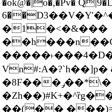
�ok@�|o�,�Pv� Q|9
6��D3��V�Y'�
�1�<�&���
��h���n��Cd
�����˫���4�D�
Vn#:A�?`h��]p�
�8F���ݛ��*\��U��S
�Zh��)#K+�^ȑg�
��(�� ���)=�