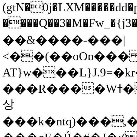
(gtN�0j�LXM�����dd
����Q��3�M�Fw_�{j3��]=����
��&����-���|
<��(��oOɒ���
AT}w���L}J.9=�
���R����Wߙ���o�O���ӯ��������?
상
���k�ntq)���,