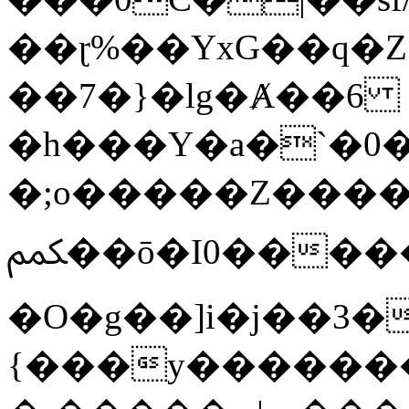
��ɽ%��YxG��q�
��7�}�lg�Ⱥ��6
�h���Y�a�`�0�
�;o�����Z������
ﶻ��ō�I0�����o�b�{L������3����2�O.z���/
�O�g��]i�j��3�u�̨S;�ܳ
{���y������