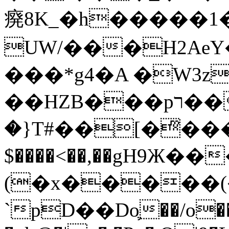
㾱8K_�h�����1
UW/���H2AeY�
���*g4�A �W3z
��HZB���pר��b�wO�N��{@H�m�F{���ۣ��?
�}T#��[�ͫ���
$����<��,��gH9Ж
(�x�����
`pD��Do֛��/o��