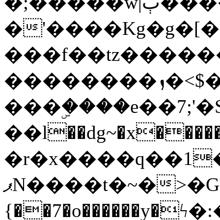
�;�����w|ٻ����<-
�'����Kg�g�[�k
���f��tz�����
��������ܙ�<$��������s���
���ۣ����e��7;'�Sc����ߋv
��l��dg~�x������G��6�{`�g���ݝ
�r�x����q��1
ޕN����t�~�>�G�{�Wރ�sl̞�@x_:�ˏ��՛��zU;wk�F�m�q}
{��7�o������y�