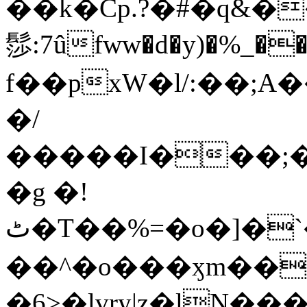
��k�Cp.?�#�q&�
髿:7ûfww�d�y)�%_�����>
f��pxW�l/:��;A
�/
�����I���;�
�g �!
ٹ�T��%=�o�]�`�8mxݽ������˳���0�n̾X'��3ǘ9����������I�&��G�������z>��]�%��/
��^�o���ӽm��ܑ�wOooOn���������
�6>�lvry|z�lN���