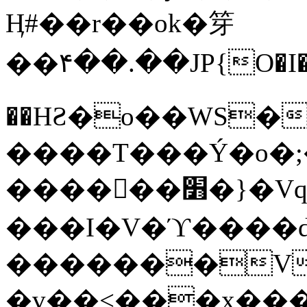
Ӊ#��r��ok�笌
��۴��.��JP{O�I
��ΗƧ�o��WS�
����T���Ý�o�;����������
������׻�}�Vq���j¯���P�.QwO�ｓ
���I�V�ϓ����d
�������V
�v��<���x���ۻ��a���R_�n���