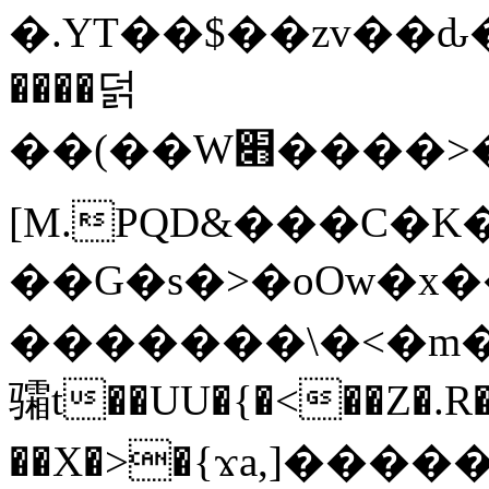
�.YT��$��zv��ԃ
����덝
��(��W׋����>��O>�d�%Y�@�@ڻ<�z{rc&׻��z�����AeK�^�����������˩t��=x~
[M.PQD&���C�K
��G�s�>�oOw�x�
�������\�<�m�PU�5�Ǉ*X�
骦t��UU�{�<��Z�.R�
��X�>�{ϫa,]�����