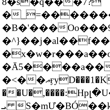
8�s�q���7?
�_=�����
�B�'���Oo���9
�^}��j�al��f
�x�w�r���a�
�Ā5����a��
�<��އӻyD���1�KS�w���!
��U�,����:Hpլ�U�K��_y4߼��O���
ܝ S�mƯ�BÓ�