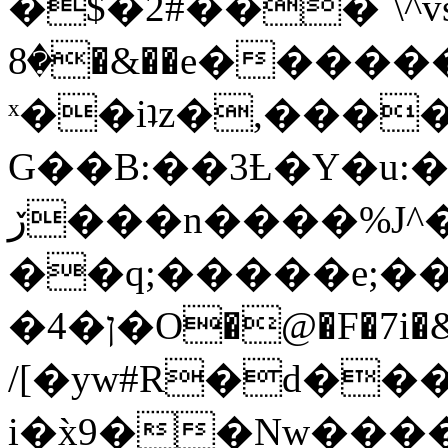
�$�2#���`\^vs
�8�&��e�������:�\���{��9�����g��f�r?
ˣ��iʇz�,���
G��B:��3Ƚ�Y�u:�
ڒ���n����%J^�}
��q;�����e;��
/[�yw#R�d���
i�x̀9��Nw����