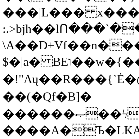
���|L��� x���b
:.>bjh��lՈ���`
\A��D+Vf��n��
$�|a� BEו��w�{���;���q�X��d%�������W� hU�(�1�Ū}9�S�F<��i�L3�;�
�!"Aų��R���{`
��(�Qf�B]�
������ޞ��ϟak��r��_39$�8�p���7�2�yIZ�R��x��/
����A�Ъ�LKA