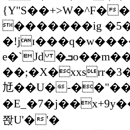
{Y"S��+>W�^F�
�������ig �5
�!jɪ���q�w��
e�`Jd �ܒo��m��1��d|
��;�X�xxsrr�
㝼��U�-��"��zȿ
�E_�7�j��x+9y�
쫝U'�'�