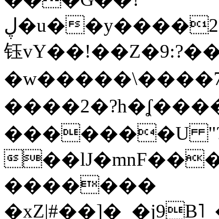
ڸ�u��y����2o�Gc���t!W���k+(���
钰vY��!��Z�9:?� �
�w�����\����7�
����2�?h�ʆ 
�������U "?
��lJ�mnF��
�������
�xZ|#��]�_�j9B