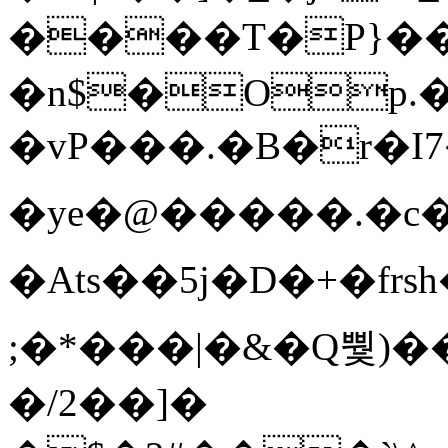
����T�Ρ}�
�n$�Op.
�vP���.�B�r�I7�gp~H
�ye�@��� ��.�c
�Ats��5j�D�+�fr
;�*���|�&�Q뿿)�
�/2��]�