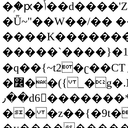
�ۭ�ԗ�ݳ��d����'Z����>!pQ}
�Ǖ~"��W��/�� ��
����K�������
�����`����}�1
�q��{~t2�ʗ��CT؍���������{�~}ur����u�}o����(�:�j���=����{�۝Vo�An��J^��������M\M�'{{l�i
�߼��({ _�g�.Nfӻg����f7z91o^��̤^�>��2�`�:|#dk�{>�>>&�tsw�Nwo�?
٫��d6򆧇�������*��[|^]oo���NW~zz>�X&�u�=K?
�� �z��{�9t�