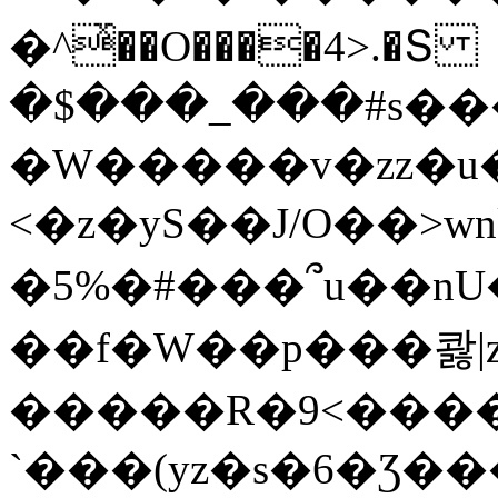
�^ͯ��O����4>.�Տ
�$���_���#s��
�W�����v�zz�u�
<�z�yS��J/O��>wn
�5%�#���՞u��nU
��f�W��p���콿|z
�����R�9<����
`���(yz�s�6�Ʒ�