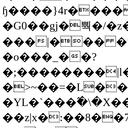
ɧ����}4r����
�G0��gj�뿩�/�z
���|��� �
�o���_��?
�;��������|
�>~��=�L��
�YL�`���߬�\�X�
��z|x�:��8�