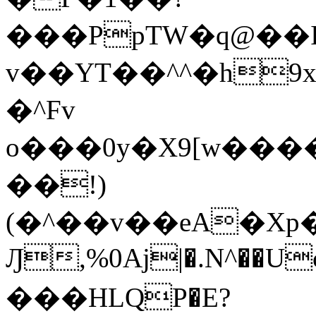
���PpTW�q@��
v��YT��^^�h9x
�^Fv
o���0y�X9[w��
��!)
(�^��v��eA�Xp�>0�+*���h����s�ײT)D$%�AQ�To�*�>W�^�=�.
Ԓ,%0Aj|�.N^��Uc
���HLQP�E?