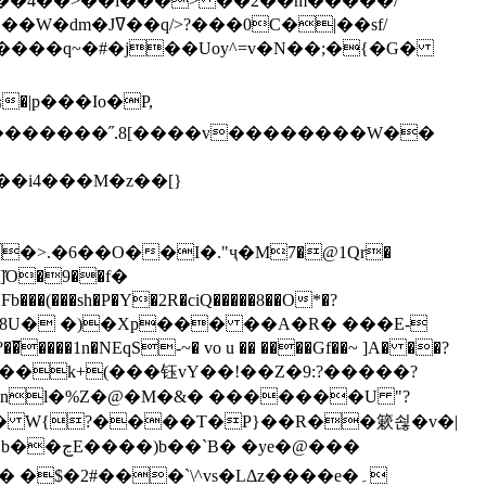
`��4��>��i���> ��2��m�����/
B����q~�#�j��Uoy^=v�N��;�{�G�
�>.�6��O��I�."ҷ�M7�@1Qr�
Fb���(���sh�P�Y�2R�ciQ�����8��O*�?
s����nl�%Z�@�M�&� �������U "?
�U� W{?����T�Ρ}��R��簌쇦�v�|
e�@���
]� �$�2#���`\^vs�LΔz����e�۔