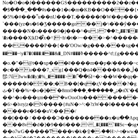
No�O�o�ɺ������GS����������2��z�����i��n�
�$���_���#s���1�ԍ�m�KΒ��O����{��Y
�5%�#���՞u��nU���T,��� ��f�W��p�
`���(yz�s�6�Ʒ�����go��j�ϟ�֜��ŷ���
�����N�s����9�j���^�u,}ݛ;?��7��?�������-
\�s����X|kD�᩺x�^]~h\�t�>~���>�^���
��t,����P��{��'OOw/�g���,���xg��-c�zt
����~\y�7�0���:���&�_DN#���ߢ�����^t!;{g������'��v�-\�f=���`�����ymn~����/ꧽ�(�����&�]j��/ǫ�*8�x���Km�v�m�I}
�o.�"�@t��xp���ӗ����m��p�/���t�~o'�
�c��u���7_xg{���Q�n4����&��ڷ�v�j�ۣ�xo�3��ƙ{��\�9���?:g�/��k�Cp.?�#�q&��m����=
髿:7ûfww�d�y)�%_�����>�t՞��Ӹ=�>��W��qq����ܞ����{K�y�8����2~��o� f��pxW�l/:��;A��:;}z��2Ly���
�����I���;�B��[�q�ʐV����?�g 
ٹ�T��%=�o�]�`�8mxݽ������˳���0�n̾X'��3ǘ9����������I�&��G�������z>��]�%��/
��^�o���ӽm��ܑ�wOooOn����������U3:ٹ>ߦ��8�.B#4���������O�g��~��<{�_��N���}y�
�6>�lvry|z�lN����{#uN�>^:�?zW��I��
����e�$��uV;��]�/
��[���ٵ�����Ͻ���������x�ս��Apq�����޻�V����O�cp����ٝy{����:�k�ןNݯOOCyx6���&���?���s���
���8v�d�]�9��6���;ϟ_�ξ���`��Sͼ~�sg��jgg�|���-
��o7wG�����Ͳ���v�k�۩�-��H>/~t�ww�