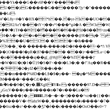
���Yk���G��v6P��V����z
�����G������?]y^�"�������ߠ���/��ZH�ڠ*ji0
�l.d-
H2AeY���tY=|��s*!���*g4�A �W3z�W|
�A�=�\(�x�����(���@R�q� `pD��Do֛�
�Y'�^�%3��U� C\� �1�<�&���
N��_'�� �����˫���4�D�#����<�*!\ Vn
��n������aj��g[_@#@��%Tl���}̄
7��m���P%8D��L$�$�y��~ �g�*M���
M����=���Cd;��k|
�Q�N���9�/��W��]���J�6jN�/
�i����q��=R����7_/
�����V�>ahzW��_������b�s����^�7�