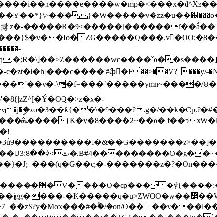
���e����w�mp�<���x�d^Xϧ����a�c��r�ۇ/�^
��*}\>���}�W�����v�zz�u��֌���o����
��콿|z�-�����R�9<�����[������ї��ٗa�
��}$�v��Io�ZG�����Q���,v�OO;�8��
��q.�;R�\]��>Z������wɛ����ˇo��s����
�i�h]���c����'#ֆ�F��>��V?_���y/˗�N�
8{|zZ^[�Ý�OQ�>z�x�-
�Y�ï'�/�/
�!
x�����l~R}
�����}�J;+���(q�G��c;�-�������z�?�On�
�K�����q�u>ZWOO�w��߼��W�a���p�����ޓ���_���r-
7_��zS?y�Moϫ���#�ۗ�/�on/O����v���l