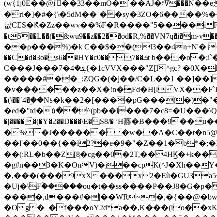
(w{1j0E��@i'��33��mO�`��AJ�ʸߜ���N��e;�vv�3R�5� [���cc�L"�g�r���Wz�.m#��Q�Bv���+��2K�tN������^�}y������Q�ۅUbB,���j�зb*��Q"�zӦc��Y�, B]!hI�KZ�T�5/
�ri�]�#�{\�5dM��ʿ��sy�3ZO�6����%�
냢CES�Ԟ�Zz��wv��%F�R����"5����i FJo߿E�I���J��K^D��iO�I�7<�䌔�l�\�W�H���IK�|ςR3~t@ j����g�E�
�t5��L��(�&wu9��z��2��od�R,%��VN7q�i�m
��ρ���%)�k C��$��(l3��4n+N'� 
��C�d�3o�s6��HY�c0��7��ܭt b���o�;i`�$R�N[z���h�K����-�]T�4�n�k�<ł@1�u���_�x�u�
C���J���ܮ�4�7{�1cVVX���"Z[I^gc? �0X�Ry��'�u��.̼�+��R��RnF$��/XHkDQ��*!"�����
�����#��_:ZQG�(�
j��/C�L��1 ��]��
�v������z��X�!n�Fd�H[l VX��F`R��M�oG�m�������ۼA��XXˮ~��^
�(\��`4�ۣ��Nƾ�k��2�[����pG���(�)
�ed�"td�٥��^(pb��l���7�c8=�U���\Q����wƜ�M�t�l��N��Z#��3E<���X@��|���8��2f�(� u��� �K�Zе?��TӊjLEn��m
�|�����(�Y�2��D���\E�S8/� וH䨺�B���9��u��/؆���5�<�ʾV#2ύ�)e��-�j�*A:�z'%�B��$��d{ڀ ��s!������g�fX��1�Z�[eC�m� �-
�%�J������ �w��A�C��t�n5@��
��l'��0��{��l2?�e�9�"�Z��1�b*�;�ІV:
��(:RL�b��Z[8̦�cg��0�2T,��4HϏ�+k��
�g#n��3�K�OnV)�j��cpK(^J�Xh��
�,���(���9xX���x2�Eù�GU3a
�Uj�\Fؒ�����ou�t��ss����P��J8�G�p� ��Ғ�a� �{?���r8oJI��ȋ
����,d���#�|��WR~�,�{��@�bw�
�Og�_�f���oY2ԁ*a��,K
���(io��x