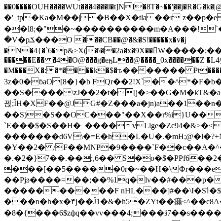
��0����OUH����WUt���4���l�t]NI�8T�~��'͙��j�R�G�k�|@a���
�'_tp�Ka�M��|�B��X�tla ��r z��
��l8;�"�~����������m�A���!`��e���z�
�V�pݎ���O ���CB��@�&�S!�����x�v�j
�N�4{�`6�p&>X(�\��2a�x�9X��򢧰W����
�����E�� �4�O@���g�eӄL��@����_0x������Z �
L4
�M���X�:�*����k�$�ԏ������� Pt����M
3z�0�ɓaO[8�}�b FQr��2!X`��^*�F�
��S����\zJ��2�t�۫[j�>��G�M�kT&�a��J�eK
뀑;ȈH�XF��@JG#�Z���a�jn)a��1��n��ݕ-#�UX��$jفD�D)�p=��ŲQ|V
��S)�S��OC���"��X��r%i}U��g��ᖓ�56�vܚ�
`E���$�S��H�_����vLlge�Zc94�&
�������d6V\�=E�h�L�U�.�mH;@�l�?+N���!#ڊ:�4o��Z�6c���M�m se ���a3
�Y��2� /F��MNP�9����`F��c��A�^�
�.�2�}7��.��:,6�� S�o�$�PPf6�
���[��5�����0r�~��H�\Фr���e�
��Pjϧ����=��;��%1q�lv��#���p�
����������F nHL���]#��\I�Sߗ�$����YǕQ��԰5k�/����LH�\�Ȃ�>��:%u'��3(Y���d�JΕ�gm?�'~V��
���n�h�x�۴j��Ĵ1�&�h5�ZYt��癩<^�� 
�8�{���6$zфq��vv���4;���ӟ7��s�����