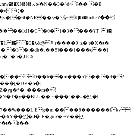
��3�^d4[�� �Ɇ
I�nQ�
�y~ K|����m�>٢��
��lxH�C�0�}�3����؟T+��|
�V�?i�� �G�۸&@뭭r����9_z�:t�X�t�
i��;�3�t�dh�.��5]���{���q ��|
�=���D��h� �m���o)���d�?
Z�yǥ�*�_���m�/
�N�T�y��BLU��;~���˥��#��l
��7��%���L:Eg�m.��̝��8������lkv
*�t�h��