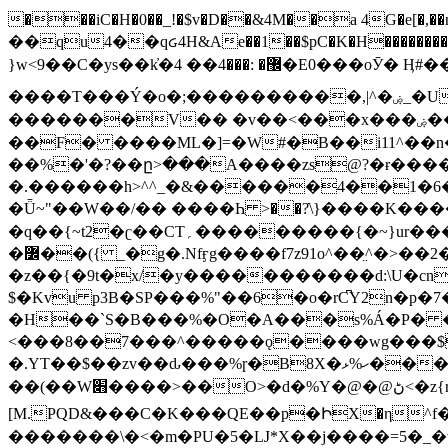
���iC�H�0��_!�$v�D��&4M��a 4G�e[�,��n���I�E&��f��-�^�
��qu4��qᏽ4H&Ae��1��$pC�K�H����������č@QX�
}w<9��C�ys��k҆�޼� :���4�� 4�E0���oӮ� Ӊ#��r��ok�笌��۴��.��JP{O�I�I�M��4�6Џ�3�ꦩ�l���W����/��ΗƧ�o��WS��<$�'�
����T���Ý�o�;����������,|^�ۻ_�U����B�ܭw����:�*|������׻�}�Vq���j¯���P�.QwO�ｓ���I�V�ϓ����d}
�������V�� �v��<���x���ۻ��a���R_�n���뛡���*ωzz���J^f�o�\>���yc-ϭc�������}��(����;/J��K�J�/
�
�F� ����ML�]=�W#�B��i11^��n
��%�'�?��ը>���A����zs@?�ɍ���
�.������h>^^_�&������4��1�6�bUo�o.�� 
�Ǖ~"��W��/�� ����Һ >��?ֿ\}����K�
�q��{~t2�ʗ��CT؍���������{�~}ur����u�}o����(�:�j���=����{�۝Vo�An��J^��������M\M�'{{l�i
�߼��({ _�g�.Nfӻg����f7z91o^��̤^�>��2�`�:|#dk�{>�>>&�tsw�Nwo�?٫��d6򆧇�������*��[|^]oo���NW~zz>�X&�u�=K?��
�z��{�9t�x/�y�����������d:\U�cn
$�Kvu p3B�SP���%"��6�o�rC͆Y2n�p
�H��`S�B���%�O�A���s%Á�P� �.���~��r�޼�}�܅�mؕWu���K}�ػ�S/>�B�vw�
<���8��7���^�����ǫ����wg���$
�.YT��$��zv��ԃ���%ɼ�B
8X�ހ%ޅ��������׏������en�KT��������/����덝
��(��W׋����>��O>�d�%Y�@�@ڻ<�z{rc&׻��z�����AeK�^�����������˩t��=x~
[M.PQD&���C�K���QE��p�ԻX�η^f���
�������\�<�m�PU�5�Ǉ*X��j����=5�_�w�����_�PO��{ޥ�V�ӗ�������� o�t⭟#��w7�p��6