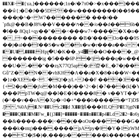
��X�>�{ϫa,]������;1n�/�7π0�>�x���]�����z����/�7?� �{�خ�0���
��ŵ{:��J��5D7��w��������l��$����^������e$
���ʈ�^�= W7������� ���/��
`pfk@��B�J8%��V����\ߤ��/o��d��6b�@��J�tqw3�}>Y]������<�b��̌��{B���~v_v��fT`��88���i⥀��>�����>�ޯ�'�����?
�I�� 8Qq1+qy��"�|�<���w󠒪7+�����X�n�F�a��M<�ح��]��g�����`�s��z�C�
�_=���������� �B�'���Oo���9S�z
��j�al��f��S�w� �x�w�r���a��o���W�1� �Ā5
�������ig �5���6P-�!jɪ���q�w�������z���9��� e�`Jd �ܒo�
��U�-��"��zȿX77Q5ap�;t昚�E_�7�j��
Gǖ"Z��N��vhKH�A��a�X�8�4��W<��7�
{+2�p��j!o�M���)��^2<�{�7���(k[�Y�JT�Z��@`h,�@�
���PpTW�q@��I�E�I����8|� v��YT��^
(�^��v��eA�Xp�>0�+*���h����s�ײT)D$%�AQ�To�*�>W�^�=�.�9�Ύ҇�z�l�E�����F�U��#�X�#�dM���$��;�)0�g�OH�����w�����ҋ��
Ԓ,%0Aj|�.N^��Uc2��̝d X��f娯���HLQP�E?(gtN
����Q��3�M�Fw_�{j3��]=�����<�l��n��E�p4�Ld2�2~�o6y��oy=$7�y�r�
��&����-���|<��(��oOɒ��� ���G�8Bl AT}w���
���k�ntq)���,����pApy�9�Y�1zWM
��Cf�|$�)�,���jɢ� ����k���0�