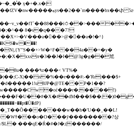
��bx��փ 5z~�>�y4N/
��X=>�V���a��ً�>@���a�!�^}
>�N|,{Y"S��+>W�^F���4a��=�y�
�٩z���< VT%�
��3���H�J:~�N����W�[q���2�tߟ�Ó��Qc~|�X�|��;Ϲ-X|��n�%��e���#:-�
'Rr|���$+
X9[w�����Cw�oέ���r�;�� ��!)
�����>��pt�Ǜ�dP}
���?상
/$L� ���qE�Ŕ�#�J�;(������/