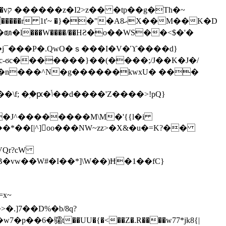
h�~
'~ �}��"�Aޙ8X��M��K�D
�n���^N�g������kwxU� ���
'Z����>!pQ}
VQr?cW
.]7��D%�b/8q?