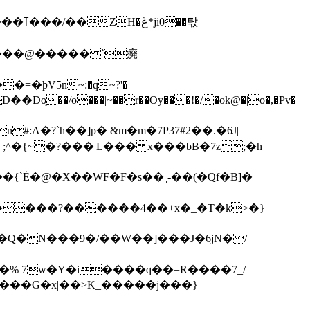
��탃
�/o���|~��r��Oy���!�/�ok@�|o�,�Pv�
#:A�?`h��]p� &m�m�7P
37#2��.�6J|
����?������4��+x�_�T�k>�}
���G�x|��>K_�����j���}