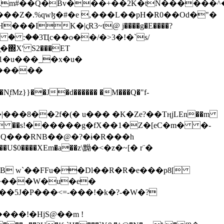
���Z�.%qwɮ�#�e ,���L��pH�R0��Od�"�
��/� � :��3Ҵc��o��/�>3�!�`s/
΍X' S2���ET
�Q���RNB��@�?�ɨ�R���h
X��U$0����XEm�a��z\黝�<�z�~[� r¨�
B w`��FFu��Dl��R�R�e���p8[
�����W�u�e�
���!�HjS@��m !