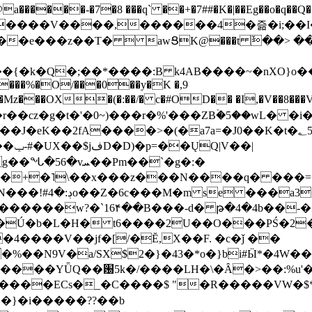
���-�7�8 ���q` ��+�7##�K�|��Eg��o�q��Q�˩mw���XN�N�یb/�N
p�e����V����,������4�즒�i;��
�T�  awՑK@���t ٚ��> ��[v�[�6I�ŅR��ݍ
�;���{�k�Q�;��*����:B k4AB����~�nXO}o���
���%�O/���0��y�K �,9
z���OX�(�:��/� c�#OD�� �I,�V��8��
b�r��cz�g�t�'�0~)���r�%'���ZBۡ�5��wL� �
��2fA����>�(�a7a=�J0��K�t�؂5q�T�5�;UC6
��|
�Pm��`�g�:�
>�<�+�˥\��x���z���N����q� ��
���[�DV�o�|
�����w?�`16۴��B���-d� թ�4�4b��-�
�2�Ú�b�L�H� t6����2U��O���PŚ�2
4����V��jf�[/�Ĕ,X��F. �c�ǰ ��
�%��N9V�a/
SX$2�}�43�*o�}bi#Ӹ*�4W
c8A����ECs�_�C����$ "�R�����VW�$
}�i�����??��b