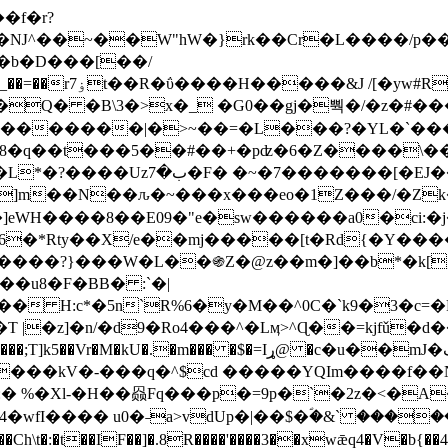
Ǌ^��~��W"hW�}rk��Cr�L����/p��
�ן�4�O�@�F�7i�&�6�īw�:o���X(�������~�~�y���_��=��rۏ7t��R�ΰ����H����
�&J /[�yw#
Q� �B\3�>x�_ �G0��gj�뿩�/�z�#�
�
�������|�>~��=�L���?�YL�`���߬
�w8�q��t���5��#��+�pʣ�6�Z����\�
j]m��N��ԉ�~���x���eo�1Z���/�Z
eWH����8��E09�"e�sw������a0�ci:�j
�X/e��mj�����[t�Rd{�Y�����Ϣ���7[�؏ܡ
���?}���W�L��֍Z�@z��m�]��b*�k[;�
|�z]�n/�d9�Ro4���^�Lӎ>^Ɋ��=kjfǔ�d
�P�����kV�-���q�^$cd �����YQIm����f
:� %�Xl-�H��赑Fq���p�=9p�`�2z�<�A
�wfI���� u0�˗a>vdUp�|��$�ؐ�&` ����