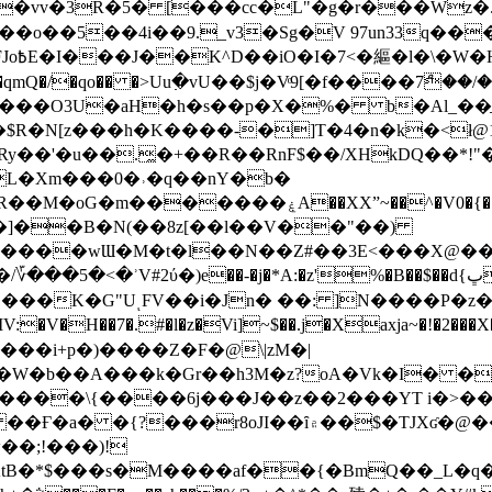
��o��5��4i��9._v3�Sg�V 97un33q��
���?
˞v��qmQ�/�qo�� �>Uu߲�vU��$j�Vͦ9[�f����7ް
���O3U�aH�h�s��p�X�%� b�Al_��ֲ�
]L�Xm���0�˒�q��nY�b�
�V0�{��N͉fMz}}��J�d������ �M���Q�"f-
�"�]��B�N(��8z[��l��V��"��)
�K�G"UͺFV��i�Jn� ��: ]N����P�z
�V�H��7�.#�l�z�Vi]
~$��.j�Xaxja~�!�2���
���i+p�)����Z�F�@\|zM�|
Y�W�b��A���k�Gr��h3M�z?oA�Vk�I� �
5����\{����6j���J��z��2���YT i�>
۾��$�TJXʛ�@���5J�P���<=-���!�k�?-�W�?
�;!���)!
KtB�*$���s�M����af��{�BmQ��_L�q�