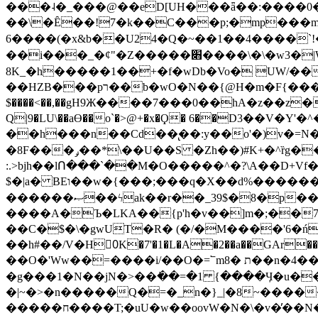
���˨�_���@��eD[UH���ǟ��:����0
��\�Ȇ��!7�k��C���p;�mp���mU��)iG
6����(�x&b��U24�Q�~��1��4����`!�
��i���_�ȼ"�Z�����׋����\�\�w3�|W'�L8y<#�Y�HX�*b��.̏�yr-k��UO����@����� `㾱
8K_�h�����1��+�f�wDb�Vo� UW/���
��HZB���pר��b�wO�N��{@H�m�F{���ۣ��?�}T#��[�ͫ������jd�8��֠|=zn��=�ϸV5n~:�q~?'�
$����<��,��gH9Ж����7���0��hA�z��z�H
Q|9�LU\��aƟ��o`�>@+�x�Ϙ� 6��D3��V
��h���n��Cd��̢��:y��o'�)v�=N�
�8F���ݛ��*\��U��S �Zh��)#K+�^ȑg���}O���!�pR�¦8?��(�� ���)=��La<{� ;^�{~�?���|L��� x���bB�7z;�h
:.>bjh��lՈ���`��M�O�����^�?\A��D+Vf
$�|a� BEו��w�{���;���q�X��d%�������W� hU�(�1�Ū}9�S�F<��i�L3�;� �!"Aų��R���{`Ė�@�X��WF�F�s��˼-��(�Qf�B]�
������ޞ��ϟak��r��_39$�8�p���7�2�yIZ�R��x��/
����A�Ъ�LKA��{p'h�v��]m�;��
��C�$�\�gwUT�R� (�/�M����'6�ń
��h#��/V�H0ٍK�7'�1�L�A�2��a��GAr���e۟�h��9�Ҁ�ɏ�,׾Xǥf(�Y�ϰ:y�����97.D�o
��O�'Ww��=����i/��O�=՟mת �8��n�4��ڗGo;V���y��4����n�7�v���Lu�/
�g���1�N��jN�>��߭��=�1 {����Ӌ�u�������}�ؾ����ǇS�~�<�=]����^vz��{{��t�% 7w�Y
�|~�>�n�����Q�=�_n�}
_|�8~����
�����ח����T;�uU�w��oovW�N�\�v�̓��N��6xz��z^��s�; �Ʒ7�ê��c����ǡ�OoO��e0+'?