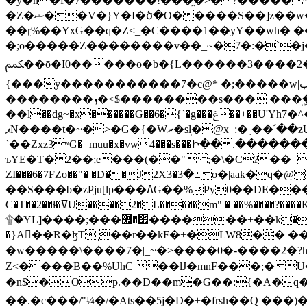
�y�h�f�7�������!���̯�>� ?�����
�Z�ޝ��V�}Y�I�ծ�O�����S��]z��w��7�޷�����h���u��7w.ϻ���8X��ͮ�����W�dm�Jߜ��q/>?���0C�|��sf/
��ɽ%��YxG��q�Z<_�C����1��yY��wh� �
�;o�����Z��������v��_~�7�:�`�j�����
ﶻ��ō�I0�����o�b�{L������3����2�O.z���/�O�g��]i�j��3�u�̨S;�ܳ��������kژ�|p���Io�P,
{���y�����������7�c@* �;�����w|ٻ����<-�'����Kg�g�[�k�)ܹ�X?���f��tz�������˝.8[����v��������W��
��������ܙ�<$��������s��� ���ۣ����e��7;'�Sc����ߋvf������g�2ޓ�?
��l��dg~�x������G��6�{`�g���ݝ��+��U'Yh7�^�8'�o��|�r�x����q��1�g������i����i4���M�z��[}
ޕN����t�~�>�G�{�Wރ�sl̞�@x_:�ˏ��՛��zU;wk�F�m�q}{��7�o������y�ϟ�:�������
`��Zxz3ʷG�=muu�x�vw4���s���Ի�� .�������
ъYE�T�2��;e���(��" ;�\�Cʔ��=
ZI���6�7FZo��"� �D��J2X3�ߑ�3o�|aak�q�@����]�K���w���r;� �Dt�\}x S�X�]Ό�9��f�
��S���b�zPju[lp���ߡG��%Py
C�T��2��ɫ�ߜU����2�L�����m" � ��%����?����K�ǳ'�U4�?ü�Ġ����q־{�ync���a1�����T-�8U� �)�Xp��� ��A�R� ���E-
۩�YL]����;���׿�޽������+��k��o���O�Zt�6�[a��v_r;�b�f���== �tT��E��7=� ��|���?��̅����1n�NEqS-~� vo u �� ����Gf��~ ]A� ��?
�}A��R�ɮT˼��r��kF�+�LW8�� ���G��?ڸ�u��y����2o�Gc���t!W���k+(���钰vY��!
�w�����\����7�|_~�>�� ��0 �-����2
Z<����B��%UhC ��lJ�mnF���;�
�n$�Op.��D��m�G��:{�A�q��/�vP���.�B�
��.�c���/"¼�/�Ats��5j�D�+�frsh��Q ���