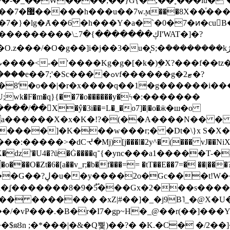
~�-�_��W����;��}G{�,��˳���lu�
�7�}�lg�Ⱥ��6 �h���Y�a�`�0�7�ͷ�cu
����\߸7�{�������ڮI'WAT�]�?
���/��񛆻X�ŷ�3i��=L�_�o7]�|�o�ӝ�ш�o
a������X�x�K�!?�(��A����N�� � 
0��DE�����:�����>�dCᔵ�Mj)[j���l�2y^�(
��� vJ��NiX
��Z�9:?� ����?
�?h�ʆ �������8�9�5֟���Gx�2���
U�� ������� �xZ|#��]�_�j9B˥_�@X
r�I7�gp~H�_@��r(��]���Yb��ڃE����)b��`B� �y
)��$яȢn ;�*���|�&�Q뿿)��?� �K.�C� �/2��