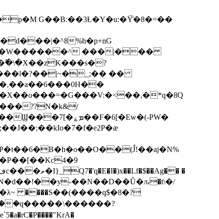
p�M G��B:��3Ƚ�Y�u:�Ÿ̈́�8�=��
R�d���|�^8%h�p+nG
�W������^ ���|���
�\�X��zK���s�ּ?
���l�?��|~�_;�� ��
k�X��o���=�G���V:�<��,�*q�8Q
���??N�k&/
��F�6[�Ew�(-PW�
�J��;��kIo�7�f�e2P�ӕ
��P��[��Kc4�9
��N�d��!��y-��N��D��Ǔ�ԉ�t\�/
�λ~ ����S��(����q$�8�?
��q�����\������?