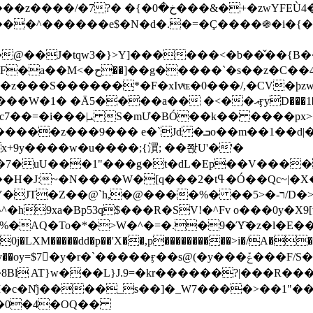
&�+�zwYFEÙ4�~�_�̾� ӽ�+�.x�|
�N�d�.�=�Ç����֍�i�{���fZV�nw�����ەys��2��`m��
�4�;�^�� 8�s�q���7?
���S������*�F�xIvͯɶ�0���/,�CV�ϸzw
����a�� �<��އӻyD���1�KS�w���!
��U�,����:Hpլ�U�K��_y4߼��O����_@c7��=�i���|ܝ S�mƯ�BÓ��k�� ����p
x
�m��1��d|��;�X�xxsrr�3��J�I�@3g�g��㝼
x+9y����w�u����;{㵋; ��쫝U'�'�
uU���1"���g�t�dL�Ep��V�����8u� ��
�}z�XEu�<ं�Q!�;yL+J��F �
���%� ��ר-�<5/D�>�d�����1!u8JP�@TE� �P�1��?
^�h9xa�Bp53q$���R�ЅV!�^Fv o���0y�
�0j�LXM�����dd�p��'X��,p����������>i�/A���
`�����ӻ��s@(�y���ݞ���F/S��_T��Õ�������w��h�'U��_��L!
L}J.9=�kr������?|���R����Wߙ���o�O���ӯ�����
�c�N̐j����_s��]�_W7����>��1"��
��0�4�OQ��