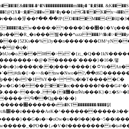
N������������mI��p� "�;�$��. &K����S�vק ������z�I2>z�� �tp��g�T
~:�j�ʡ|��w��^�ү��{nƓ�/��K�x~4��b�����r 1t
���}5ZKѕ��%i3y��n����'���DM^yN�
��@�q�|
08�>z`�{z;_�Q��1kN������\f; �ۭ�ԗ�ݳ��d����
���������+�@�?�����`����}�16�.뗗
p��{�e?�1l%Y��=*%;�l�T���� �C�
�7�w�G�5���]�� �ec������P���G4^�
�W#�I��*]\W��)Ħ�1��fC}
����=/Գ��Qg��!�:�}
��}��G�s�>�oOw�x��9��]��~5��i���>�
�骦t��UU�{�<��Z�.R����w77*jk8{|