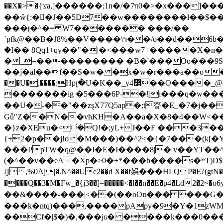
��X�>�{ϫa,]������;1n�/�7π0�>�x���]�����z����/�7?� �{�خ�0���
��ŵ{:��J��5D7��w��������l��$����^������e$
���ʈ�^�= W7������� ���/��
`pfk@��B�J8%��V����\ߤ��/o��d��6b�@��J�tqw3�}>Y]������<�b��̌��{B���~v_v��fT`��88���i⥀��>�����>�ޯ�'�����?
�I�� 8Qq1+qy��"�|�<���w󠒪7+�����X�n�F�a��M<�ح��]��g�����`�s��z�C�
�_=���������� �B�'���Oo���9S�z
��j�al��f��S�w� �x�w�r���a��o���W�1� �Ā5
�������ig �5���6P-�!jɪ���q�w�������z���9��� e�`Jd �ܒo�
��U�-��"��zȿX77Q5ap�;t昚�E_�7�j��
Gǖ"Z��N��vhKH�A��a�X�8�4��W<��7�
{+2�p��j!o�M���)��^2<�{�7���(k[�Y�JT�Z��@`h,�@�
���PpTW�q@��I�E�I����8|� v��YT��^
(�^��v��eA�Xp�>0�+*���h����s�ײT)D$%�AQ�To�*�>W�^�=�.�9�Ύ҇�z�l�E�����F�U��#�X�#�dM���$��;�)0�g�OH�����w�����ҋ��
Ԓ,%0Aj|�.N^��Uc2��̝d X��f娯���HLQP�E?(gtN
����Q��3�M�Fw_�{j3��]=�����<�l��n��E�p4�Ld2�2~�o6y��oy=$7�y�r�
��&����-���|<��(��oOɒ��� ���G�8Bl AT}w���
���k�ntq)���,����pApy�9�Y�1zWM
��Cf�|$�)�,���jɢ� ����k���0�