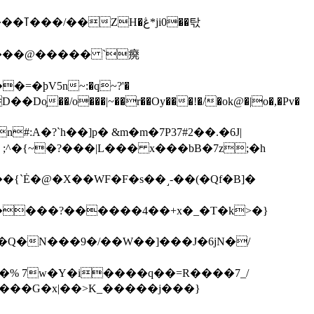
��탃
�/o���|~��r��Oy���!�/�ok@�|o�,�Pv�
#:A�?`h��]p� &m�m�7P
37#2��.�6J|
����?������4��+x�_�T�k>�}
���G�x|��>K_�����j���}