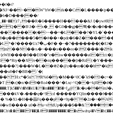
Ǌ^��~��W"hW�}rk��Cr�L����/p��
�ן�4�O�@�F�7i�&�6�īw�:o���X(�������~�~�y���_��=��rۏ7t��R�ΰ����H����
�&J /[�yw#
Q� �B\3�>x�_ �G0��gj�뿩�/�z�#�
�
�������|�>~��=�L���?�YL�`���߬
�w8�q��t���5��#��+�pʣ�6�Z����\�
j]m��N��ԉ�~���x���eo�1Z���/�Z
eWH����8��E09�"e�sw������a0�ci:�j
�X/e��mj�����[t�Rd{�Y�����Ϣ���7[�؏ܡ
���?}���W�L��֍Z�@z��m�]��b*�k[;�
|�z]�n/�d9�Ro4���^�Lӎ>^Ɋ��=kjfǔ�d
�P�����kV�-���q�^$cd �����YQIm����f
:� %�Xl-�H��赑Fq���p�=9p�`�2z�<�A
�wfI���� u0�˗a>vdUp�|��$�ؐ�&` ����