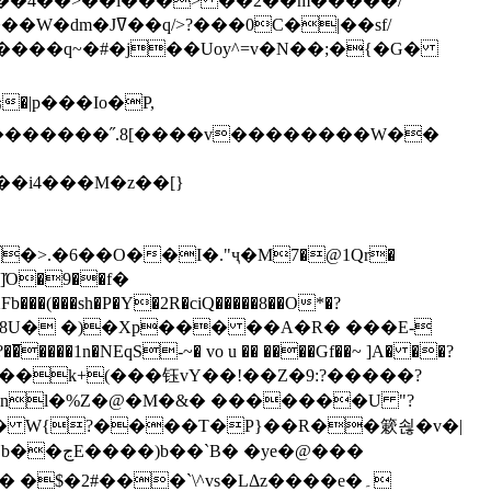
`��4��>��i���> ��2��m�����/
B����q~�#�j��Uoy^=v�N��;�{�G�
�>.�6��O��I�."ҷ�M7�@1Qr�
Fb���(���sh�P�Y�2R�ciQ�����8��O*�?
s����nl�%Z�@�M�&� �������U "?
�U� W{?����T�Ρ}��R��簌쇦�v�|
e�@���
]� �$�2#���`\^vs�LΔz����e�۔