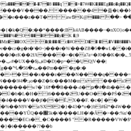
���-�7�8 ���q` ��+�7##�K�|��Eg��o�q��Q�˩mw���XN�N�یb/�N
p�e����V����,������4�즒�i;��
�T�  awՑK@���t ٚ��> ��[v�[�6I�ŅR��ݍ
�;���{�k�Q�;��*����:B k4AB����~�nXO}o���
���%�O/���0��y�K �,9
z���OX�(�:��/� c�#OD�� �I,�V��8��
b�r��cz�g�t�'�0~)���r�%'���ZBۡ�5��wL� �
��2fA����>�(�a7a=�J0��K�t�؂5q�T�5�;UC6
��|
�Pm��`�g�:�
>�<�+�˥\��x���z���N����q� ��
���[�DV�o�|
�����w?�`16۴��B���-d� թ�4�4b��-�
�2�Ú�b�L�H� t6����2U��O���PŚ�2
4����V��jf�[/�Ĕ,X��F. �c�ǰ ��
�%��N9V�a/
SX$2�}�43�*o�}bi#Ӹ*�4W
c8A����ECs�_�C����$ "�R�����VW�$
}�i�����??��b