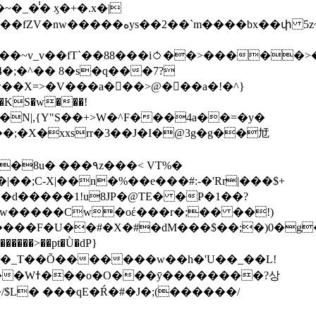
��bx��փ 5z~�>�y4N/
��X=>�V���a��ً�>@���a�!�^}
>�N|,{Y"S��+>W�^F���4a��=�y�
�٩z���< VT%�
��3���H�J:~�N����W�[q���2�tߟ�Ó��Qc~|�X�|��;Ϲ-X|��n�%��e���#:-�
'Rr|���$+
X9[w�����Cw�oέ���r�;�� ��!)
�����>��pt�Ǜ�dP}
���?상
/$L� ���qE�Ŕ�#�J�;(������/