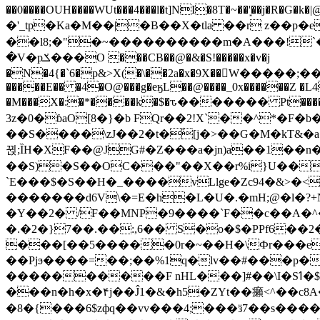
��0����OUH����WUt���4���l�t]NI�8T�~��'͙��j�R�G�k�|@a���
�'_tp�Ka�M��|�B��X�tla ��r z��
��l8;�"�~����������m�A���!`��e���z�
�V�pݎ���O ���CB��@�&�S!�����x�v�j
�N�4{�`6�p&>X(�\��2a�x�9X��򢧰W����
�����E�� �4�O@���g�eӄL��@����_0x������Z �
L4
�M���X�:�*����k�$�ԏ������� Pt����M
3z�0�ɓaO[8�}�b FQr��2!X`��^*�F�
��S����\zJ��2�t�۫[j�>��G�M�kT&�a��J�eK
뀑;ȈH�XF��@JG#�Z���a�jn)a��1��n��ݕ-#�UX��$jفD�D)�p=��ŲQ|V
��S)�S��OC���"��X��r%i}U��g��ᖓ�56�vܚ�
`E���$�S��H�_����vLlge�Zc94�&
�������d6V\�=E�h�L�U�.�mH;@�l�?+N���!#ڊ:�4o��Z�6c���M�m se ���a3
�Y��2� /F��MNP�9����`F��c��A�^�
�.�2�}7��.��:,6�� S�o�$�PPf6�
���[��5�����0r�~��H�\Фr���e�
��Pjϧ����=��;��%1q�lv��#���p�
����������F nHL���]#��\I�Sߗ�$����YǕQ��԰5k�/����LH�\�Ȃ�>��:%u'��3(Y���d�JΕ�gm?�'~V��
���n�h�x�۴j��Ĵ1�&�h5�ZYt��癩<^�� 
�8�{���6$zфq��vv���4;���ӟ7��s�����