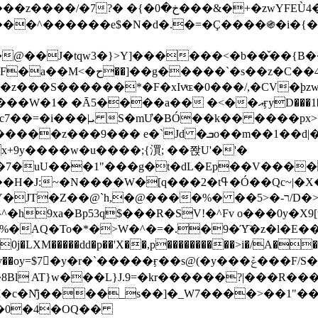
&�+�zwYFEÙ4�~�_�̾� ӽ�+�.x�|
�N�d�.�=�Ç����֍�i�{���fZV�nw�����ەys��2��`m��
�4�;�^�� 8�s�q���7?
���S������*�F�xIvͯɶ�0���/,�CV�ϸzw
����a�� �<��އӻyD���1�KS�w���!
��U�,����:Hpլ�U�K��_y4߼��O����_@c7��=�i���|ܝ S�mƯ�BÓ��k�� ����p
x
�m��1��d|��;�X�xxsrr�3��J�I�@3g�g��㝼
x+9y����w�u����;{㵋; ��쫝U'�'�
uU���1"���g�t�dL�Ep��V�����8u� ��
�}z�XEu�<ं�Q!�;yL+J��F �
���%� ��ר-�<5/D�>�d�����1!u8JP�@TE� �P�1��?
^�h9xa�Bp53q$���R�ЅV!�^Fv o���0y�
�0j�LXM�����dd�p��'X��,p����������>i�/A���
`�����ӻ��s@(�y���ݞ���F/S��_T��Õ�������w��h�'U��_��L!
L}J.9=�kr������?|���R����Wߙ���o�O���ӯ�����
�c�N̐j����_s��]�_W7����>��1"��
��0�4�OQ��