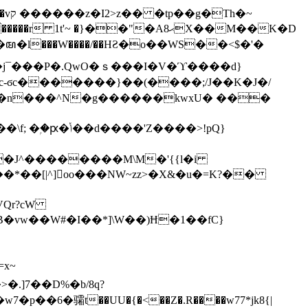
h�~
'~ �}��"�Aޙ8X��M��K�D
�n���^N�g������kwxU� ���
'Z����>!pQ}
VQr?cW
.]7��D%�b/8q?