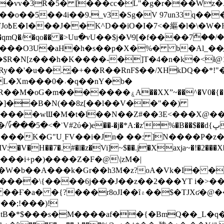
��o��5��4i��9._v3�Sg�V 97un33q��
���?
˞v��qmQ�/�qo�� �>Uu߲�vU��$j�Vͦ9[�f����7ް
���O3U�aH�h�s��p�X�%� b�Al_��ֲ�
]L�Xm���0�˒�q��nY�b�
�V0�{��N͉fMz}}��J�d������ �M���Q�"f-
�"�]��B�N(��8z[��l��V��"��)
�K�G"UͺFV��i�Jn� ��: ]N����P�z
�V�H��7�.#�l�z�Vi]
~$��.j�Xaxja~�!�2���
���i+p�)����Z�F�@\|zM�|
Y�W�b��A���k�Gr��h3M�z?oA�Vk�I� �
5����\{����6j���J��z��2���YT i�>
۾��$�TJXʛ�@���5J�P���<=-���!�k�?-�W�?
�;!���)!
KtB�*$���s�M����af��{�BmQ��_L�q�