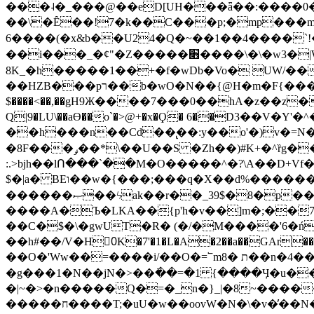
���˨�_���@��eD[UH���ǟ��:����0
��\�Ȇ��!7�k��C���p;�mp���mU��)iG
6����(�x&b��U24�Q�~��1��4����`!�
��i���_�ȼ"�Z�����׋����\�\�w3�|W'�L8y<#�Y�HX�*b��.̏�yr-k��UO����@����� `㾱
8K_�h�����1��+�f�wDb�Vo� UW/���
��HZB���pר��b�wO�N��{@H�m�F{���ۣ��?�}T#��[�ͫ������jd�8��֠|=zn��=�ϸV5n~:�q~?'�
$����<��,��gH9Ж����7���0��hA�z��z�H
Q|9�LU\��aƟ��o`�>@+�x�Ϙ� 6��D3��V
��h���n��Cd��̢��:y��o'�)v�=N�
�8F���ݛ��*\��U��S �Zh��)#K+�^ȑg���}O���!�pR�¦8?��(�� ���)=��La<{� ;^�{~�?���|L��� x���bB�7z;�h
:.>bjh��lՈ���`��M�O�����^�?\A��D+Vf
$�|a� BEו��w�{���;���q�X��d%�������W� hU�(�1�Ū}9�S�F<��i�L3�;� �!"Aų��R���{`Ė�@�X��WF�F�s��˼-��(�Qf�B]�
������ޞ��ϟak��r��_39$�8�p���7�2�yIZ�R��x��/
����A�Ъ�LKA��{p'h�v��]m�;��
��C�$�\�gwUT�R� (�/�M����'6�ń
��h#��/V�H0ٍK�7'�1�L�A�2��a��GAr���e۟�h��9�Ҁ�ɏ�,׾Xǥf(�Y�ϰ:y�����97.D�o
��O�'Ww��=����i/��O�=՟mת �8��n�4��ڗGo;V���y��4����n�7�v���Lu�/
�g���1�N��jN�>��߭��=�1 {����Ӌ�u�������}�ؾ����ǇS�~�<�=]����^vz��{{��t�% 7w�Y
�|~�>�n�����Q�=�_n�}
_|�8~����
�����ח����T;�uU�w��oovW�N�\�v�̓��N��6xz��z^��s�; �Ʒ7�ê��c����ǡ�OoO��e0+'?