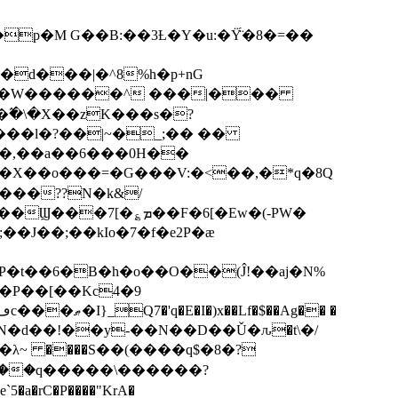
p�M G��B:��3Ƚ�Y�u:�Ÿ̈́�8�=��
R�d���|�^8%h�p+nG
�W������^ ���|���
�\�X��zK���s�ּ?
���l�?��|~�_;�� ��
k�X��o���=�G���V:�<��,�*q�8Q
���??N�k&/
��F�6[�Ew�(-PW�
�J��;��kIo�7�f�e2P�ӕ
��P��[��Kc4�9
��N�d��!��y-��N��D��Ǔ�ԉ�t\�/
�λ~ ����S��(����q$�8�?
��q�����\������?