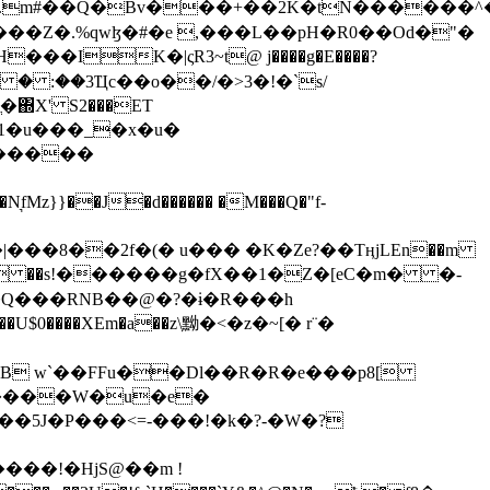
���Z�.%qwɮ�#�e ,���L��pH�R0��Od�"�
��/� � :��3Ҵc��o��/�>3�!�`s/
΍X' S2���ET
�Q���RNB��@�?�ɨ�R���h
X��U$0����XEm�a��z\黝�<�z�~[� r¨�
B w`��FFu��Dl��R�R�e���p8[
�����W�u�e�
���!�HjS@��m !