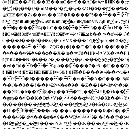
(w{1j0E��@i'��33��mO�`��AJ�ʸߜ���N��e;�vv�3R�5� [���cc�L"�g�r���Wz�.m#��Q�Bv���+��2K�tN������^�}y������Q�ۅUbB,���j�зb*��Q"�zӦc��Y�, B]!hI�KZ�T�5/
�ri�]�#�{\�5dM��ʿ��sy�3ZO�6����%�
냢CES�Ԟ�Zz��wv��%F�R����"5����i FJo߿E�I���J��K^D��iO�I�7<�䌔�l�\�W�H���IK�|ςR3~t@ j����g�E�
�t5��L��(�&wu9��z��2��od�R,%��VN7q�i�m
��ρ���%)�k C��$��(l3��4n+N'� 
��C�d�3o�s6��HY�c0��7��ܭt b���o�;i`�$R�N[z���h�K����-�]T�4�n�k�<ł@1�u���_�x�u�
C���J���ܮ�4�7{�1cVVX���"Z[I^gc? �0X�Ry��'�u��.̼�+��R��RnF$��/XHkDQ��*!"�����
�����#��_:ZQG�(�
j��/C�L��1 ��]��
�v������z��X�!n�Fd�H[l VX��F`R��M�oG�m�������ۼA��XXˮ~��^
�(\��`4�ۣ��Nƾ�k��2�[����pG���(�)
�ed�"td�٥��^(pb��l���7�c8=�U���\Q����wƜ�M�t�l��N��Z#��3E<���X@��|���8��2f�(� u��� �K�Zе?��TӊjLEn��m
�|�����(�Y�2��D���\E�S8/� וH䨺�B���9��u��/؆���5�<�ʾV#2ύ�)e��-�j�*A:�z'%�B��$��d{ڀ ��s!������g�fX��1�Z�[eC�m� �-
�%�J������ �w��A�C��t�n5@��
��l'��0��{��l2?�e�9�"�Z��1�b*�;�ІV:
��(:RL�b��Z[8̦�cg��0�2T,��4HϏ�+k��
�g#n��3�K�OnV)�j��cpK(^J�Xh��
�,���(���9xX���x2�Eù�GU3a
�Uj�\Fؒ�����ou�t��ss����P��J8�G�p� ��Ғ�a� �{?���r8oJI��ȋ
����,d���#�|��WR~�,�{��@�bw�
�Og�_�f���oY2ԁ*a��,K
���(io��x