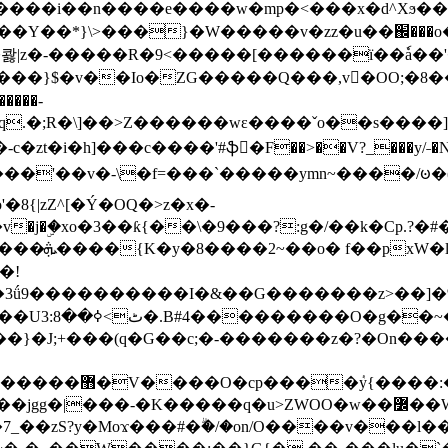
���e����w�mp�<���x�d^Xϧ����a�c��r�ۇ/�^
��*}\>���}�W�����v�zz�u��֌���o����
��콿|z�-�����R�9<�����[������ї��ٗa�
��}$�v��Io�ZG�����Q���,v�OO;�8��
��q.�;R�\]��>Z������wɛ����ˇo��s����
�i�h]���c����'#ֆ�F��>��V?_���y/˗�N�
8{|zZ^[�Ý�OQ�>z�x�-
�Y�ï'�/�/
�!
x�����l~R}
�����}�J;+���(q�G��c;�-�������z�?�On�
�K�����q�u>ZWOO�w��߼��W�a���p�����ޓ���_���r-
7_��zS?y�Moϫ���#�ۗ�/�on/O����v���l