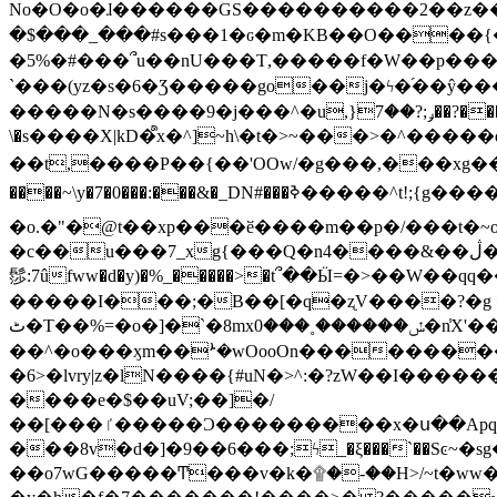
No�O�o�ɺ������GS����������2��z�����i��n�
�$���_���#s���1�ԍ�m�KΒ��O����{��Y
�5%�#���՞u��nU���T,��� ��f�W��p�
`���(yz�s�6�Ʒ�����go��j�ϟ�֜��ŷ���
�����N�s����9�j���^�u,}ݛ;?��7��?�������-
\�s����X|kD�᩺x�^]~h\�t�>~���>�^���
��t,����P��{��'OOw/�g���,���xg��-c�zt
����~\y�7�0���:���&�_DN#���ߢ�����^t!;{g������'��v�-\�f=���`�����ymn~����/ꧽ�(�����&�]j��/ǫ�*8�x���Km�v�m�I}
�o.�"�@t��xp���ӗ����m��p�/���t�~o'�
�c��u���7_xg{���Q�n4����&��ڷ�v�j�ۣ�xo�3��ƙ{��\�9���?:g�/��k�Cp.?�#�q&��m����=
髿:7ûfww�d�y)�%_�����>�t՞��Ӹ=�>��W��qq����ܞ����{K�y�8����2~��o� f��pxW�l/:��;A��:;}z��2Ly���
�����I���;�B��[�q�ʐV����?�g 
ٹ�T��%=�o�]�`�8mxݽ������˳���0�n̾X'��3ǘ9����������I�&��G�������z>��]�%��/
��^�o���ӽm��ܑ�wOooOn����������U3:ٹ>ߦ��8�.B#4���������O�g��~��<{�_��N���}y�
�6>�lvry|z�lN����{#uN�>^:�?zW��I��
����e�$��uV;��]�/
��[���ٵ�����Ͻ���������x�ս��Apq�����޻�V����O�cp����ٝy{����:�k�ןNݯOOCyx6���&���?���s���
���8v�d�]�9��6���;ϟ_�ξ���`��Sͼ~�sg��jgg�|���-
��o7wG�����Ͳ���v�k�۩�-��H>/~t�ww�