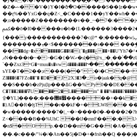
�y�h�f�7�������!���̯�>� ?�����
�Z�ޝ��V�}Y�I�ծ�O�����S��]z��w��7�޷�����h���u��7w.ϻ���8X��ͮ�����W�dm�Jߜ��q/>?���0C�|��sf/
��ɽ%��YxG��q�Z<_�C����1��yY��wh� �
�;o�����Z��������v��_~�7�:�`�j�����
ﶻ��ō�I0�����o�b�{L������3����2�O.z���/�O�g��]i�j��3�u�̨S;�ܳ��������kژ�|p���Io�P,
{���y�����������7�c@* �;�����w|ٻ����<-�'����Kg�g�[�k�)ܹ�X?���f��tz�������˝.8[����v��������W��
��������ܙ�<$��������s��� ���ۣ����e��7;'�Sc����ߋvf������g�2ޓ�?
��l��dg~�x������G��6�{`�g���ݝ��+��U'Yh7�^�8'�o��|�r�x����q��1�g������i����i4���M�z��[}
ޕN����t�~�>�G�{�Wރ�sl̞�@x_:�ˏ��՛��zU;wk�F�m�q}{��7�o������y�ϟ�:�������
`��Zxz3ʷG�=muu�x�vw4���s���Ի�� .�������
ъYE�T�2��;e���(��" ;�\�Cʔ��=
ZI���6�7FZo��"� �D��J2X3�ߑ�3o�|aak�q�@����]�K���w���r;� �Dt�\}x S�X�]Ό�9��f�
��S���b�zPju[lp���ߡG��%Py
C�T��2��ɫ�ߜU����2�L�����m" � ��%����?����K�ǳ'�U4�?ü�Ġ����q־{�ync���a1�����T-�8U� �)�Xp��� ��A�R� ���E-
۩�YL]����;���׿�޽������+��k��o���O�Zt�6�[a��v_r;�b�f���== �tT��E��7=� ��|���?��̅����1n�NEqS-~� vo u �� ����Gf��~ ]A� ��?
�}A��R�ɮT˼��r��kF�+�LW8�� ���G��?ڸ�u��y����2o�Gc���t!W���k+(���钰vY��!
�w�����\����7�|_~�>�� ��0 �-����2
Z<����B��%UhC ��lJ�mnF���;�
�n$�Op.��D��m�G��:{�A�q��/�vP���.�B�
��.�c���/"¼�/�Ats��5j�D�+�frsh��Q ���