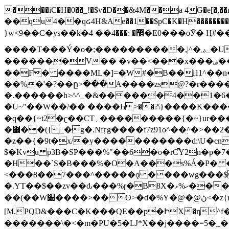
���iC�H�0��_!�$v�D��&4M��a 4G�e[�,��n���I�E&��f��-�^�
��qu4��qᏽ4H&Ae��1��$pC�K�H����������č@QX�
}w<9��C�ys��k҆�޼� :���4�� 4�E0���oӮ� Ӊ#��r��ok�笌��۴��.��JP{O�I�I�M��4�6Џ�3�ꦩ�l���W����/��ΗƧ�o��WS��<$�'�
����T���Ý�o�;����������,|^�ۻ_�U����B�ܭw����:�*|������׻�}�Vq���j¯���P�.QwO�ｓ���I�V�ϓ����d}
�������V�� �v��<���x���ۻ��a���R_�n���뛡���*ωzz���J^f�o�\>���yc-ϭc�������}��(����;/J��K�J�/
�
�F� ����ML�]=�W#�B��i11^��n
��%�'�?��ը>���A����zs@?�ɍ���
�.������h>^^_�&������4��1�6�bUo�o.�� 
�Ǖ~"��W��/�� ����Һ >��?ֿ\}����K�
�q��{~t2�ʗ��CT؍���������{�~}ur����u�}o����(�:�j���=����{�۝Vo�An��J^��������M\M�'{{l�i
�߼��({ _�g�.Nfӻg����f7z91o^��̤^�>��2�`�:|#dk�{>�>>&�tsw�Nwo�?٫��d6򆧇�������*��[|^]oo���NW~zz>�X&�u�=K?��
�z��{�9t�x/�y�����������d:\U�cn
$�Kvu p3B�SP���%"��6�o�rC͆Y2n�p
�H��`S�B���%�O�A���s%Á�P� �.���~��r�޼�}�܅�mؕWu���K}�ػ�S/>�B�vw�
<���8��7���^�����ǫ����wg���$
�.YT��$��zv��ԃ���%ɼ�B
8X�ހ%ޅ��������׏������en�KT��������/����덝
��(��W׋����>��O>�d�%Y�@�@ڻ<�z{rc&׻��z�����AeK�^�����������˩t��=x~
[M.PQD&���C�K���QE��p�ԻX�η^f���
�������\�<�m�PU�5�Ǉ*X��j����=5�_�w�����_�PO��{ޥ�V�ӗ�������� o�t⭟#��w7�p��6