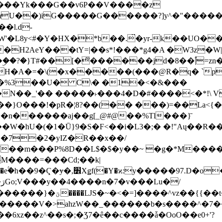
���Yk���G��v6P��V����z
�����G������?]y^�"�������ߠ���/��ZH�ڠ*ji0
�l.d-
H2AeY���tY=|��s*!���*g4�A �W3z�W|
�A�=�\(�x�����(���@R�q� `pD��Do֛�
�Y'�^�%3��U� C\� �1�<�&���
N��_'�� �����˫���4�D�#����<�*!\ Vn
��n������aj��g[_@#@��%Tl���}̄
7��m���P%8D��L$�$�y��~ �g�*M���
M����=���Cd;��k|
�Q�N���9�/��W��]���J�6jN�/
�i����q��=R����7_/
�����V�>ahzW��_������b�s����^�7�