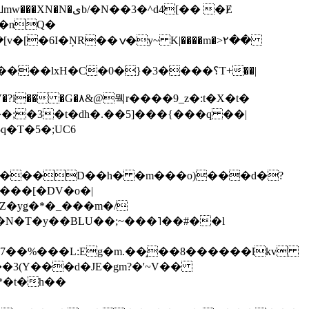
��3�^d4[�� �Ɇ
I�nQ�
�y~ K|����m�>٢��
��lxH�C�0�}�3����؟T+��|
�V�?i�� �G�۸&@뭭r����9_z�:t�X�t�
i��;�3�t�dh�.��5]���{���q ��|
�=���D��h� �m���o)���d�?
Z�yǥ�*�_���m�/
�N�T�y��BLU��;~���˥��#��l
��7��%���L:Eg�m.��̝��8������lkv
*�t�h��