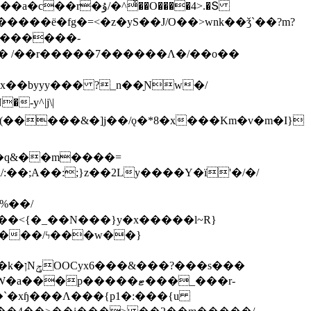
ͯ��O����4>.�Տ
�ё�fg�=<�z�yS��J/O��>wnk��ǯ`��?m?
�'������-
 /��r�����7������Λ�/��o��
]x��byyy��� ?_n��Ɲw�/
-y^|j\|
�����/ϟ���w��}
��`�xɧ���Λ���{p1�:���{u