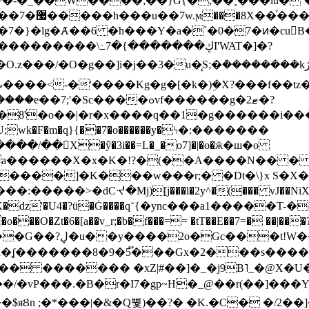
~�-�_��W����;��}G{�,��˳���lu�
�7�}�lg�Ⱥ��6 �h���Y�a�`�0�7�ͷ�cu
����\߸7�{�������ڮI'WAT�]�?
���/��񛆻X�ŷ�3i��=L�_�o7]�|�o�ӝ�ш�o
a������X�x�K�!?�(��A����N�� � 
0��DE�����:�����>�dCᔵ�Mj)[j���l�2y^�(
��� vJ��NiX
��Z�9:?� ����?
�?h�ʆ �������8�9�5֟���Gx�2���
U�� ������� �xZ|#��]�_�j9B˥_�@X
r�I7�gp~H�_@��r(��]���Yb��ڃE����)b��`B� �y
)��$яȢn ;�*���|�&�Q뿿)��?� �K.�C� �/2��