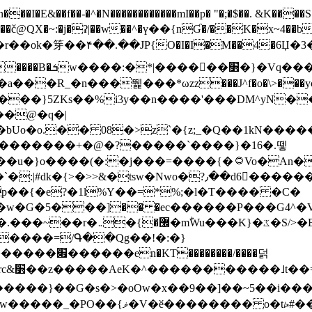
N������������mI��p� "�;�$��. &K����S�vק ������z�I2>z�� �tp��g�T
~:�j�ʡ|��w��^�ү��{nƓ�/��K�x~4��b�����r 1t
���}5ZKѕ��%i3y��n����'���DM^yN�
��@�q�|
08�>z`�{z;_�Q��1kN������\f; �ۭ�ԗ�ݳ��d����
���������+�@�?�����`����}�16�.뗗
p��{�e?�1l%Y��=*%;�l�T���� �C�
�7�w�G�5���]�� �ec������P���G4^�
�W#�I��*]\W��)Ħ�1��fC}
����=/Գ��Qg��!�:�}
��}��G�s�>�oOw�x��9��]��~5��i���>�
�骦t��UU�{�<��Z�.R����w77*jk8{|