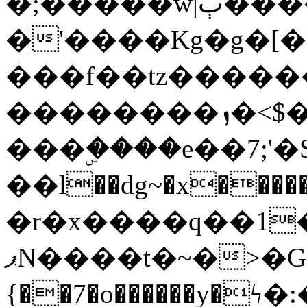
�;�����w|ٻ����<-
�'����Kg�g�[�k
���f��tz�����
��������ܙ�<$��������s���
���ۣ����e��7;'�Sc����ߋv
��l��dg~�x������G��6�{`�g���ݝ
�r�x����q��1
ޕN����t�~�>�G�{�Wރ�sl̞�@x_:�ˏ��՛��zU;wk�F�m�q}
{��7�o������y�