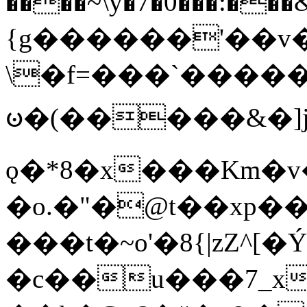
����~\y�7�0���:���&�_DN#�
{g������'��v�
\�f=���`�����
ꧽ�(�����&�]j
ǫ�*8�x���Km�v
�o.�"�@t��xp�
���t�~o'�8{|zZ^[�
�c��u���7_xg{���Q�n4���