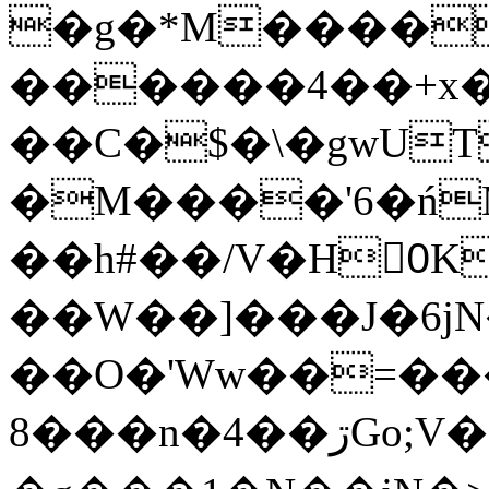
�g�*M����
������4��+x�
��C�$�\�gwUT
�M����'6�ń
��h#��/V�H0ٍK�7'�1�L�A�2
��W��]���J�6jN
��O�'Ww��=���
�8��n�4��ڗGo;V���y��4����n�7�v���Lu�/