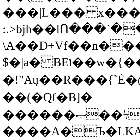
���|L��� x���b
:.>bjh��lՈ���`
\A��D+Vf��n��
$�|a� BEו��w�{���;���q�X��d%�������W� hU�(�1�Ū}9�S�F<��i�L3�;�
�!"Aų��R���{`
��(�Qf�B]�
������ޞ��ϟak��r��_39$�8�p���7�2�yIZ�R��x��/
����A�Ъ�LKA