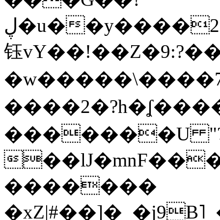
ڸ�u��y����2o�Gc���t!W���k+(���
钰vY��!��Z�9:?� �
�w�����\����7�
����2�?h�ʆ 
�������U "?
��lJ�mnF��
�������
�xZ|#��]�_�j9B