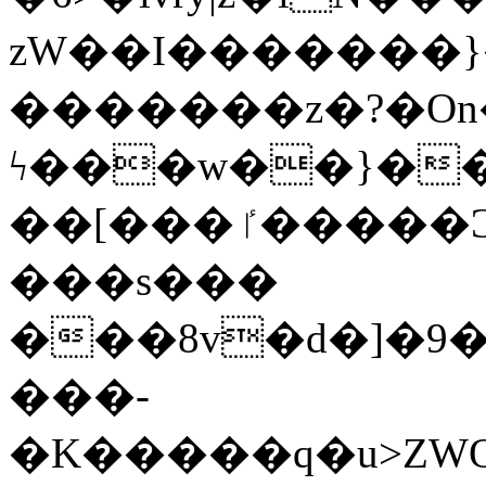
zW��I�������}�
�������z�?�O
ϟ���w��}��
��[���ٵ�����Ͻ���������x�ս��Apq�����޻�V����O�cp����ٝy{����:�k�ןNݯOOCyx6���&���?
���s���
���8v�d�]�9��6
���-
�K�����q�u>ZWOO�w��߼��W�a���p��