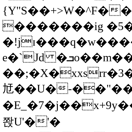
{Y"S��+>W�^F�
�������ig �5
�!jɪ���q�w��
e�`Jd �ܒo��m��1��d|
��;�X�xxsrr�
㝼��U�-��"��zȿ
�E_�7�j��x+9y�
쫝U'�'�