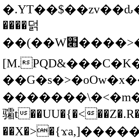
�.YT��$��zv��ԃ
����덝
��(��W׋����>��O>�d�%Y�@�@ڻ<�z{rc&׻��z�����AeK�^�����������˩t��=x~
[M.PQD&���C�K
��G�s�>�oOw�x�
�������\�<�m�PU�5�Ǉ*X�
骦t��UU�{�<��Z�.R�
��X�>�{ϫa,]�����