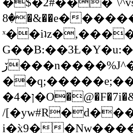
�$�2#���`\^vs
�8�&��e�������:�\���{��9�����g��f�r?
ˣ��iʇz�,���
G��B:��3Ƚ�Y�u:�
ڒ���n����%J^�}
��q;�����e;��
/[�yw#R�d���
i�x̀9��Nw����