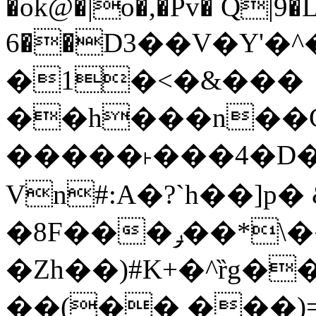
�ok@�|o�,�Pv� Q|9
6��D3��V�Y'�
�1�<�&���
��h���n��Cd
�����˫���4�D�
Vn#:A�?`h��]p�
�8F���ݛ��*\��U��S
�Zh��)#K+�^ȑg�
��(�� ���)=�