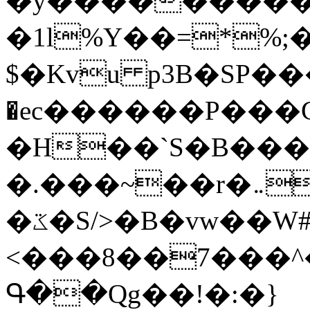
�y�����������
�1l%Y��=*%
$�Kvu p3B�SP�
�ec������P���G
�H��`S�B��
�.���~��r�޼�}�܅�mؕWu���K}
�ػ�S/>�B�vw��W#�I��*]\W��)Ħ�1��fC}
<���8��7���
Գ��Qg��!�:�}