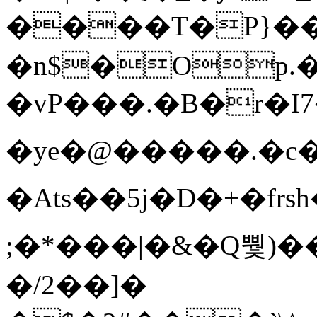
����T�Ρ}�
�n$�Op.
�vP���.�B�r�I7�gp~H
�ye�@��� ��.�c
�Ats��5j�D�+�fr
;�*���|�&�Q뿿)�
�/2��]�