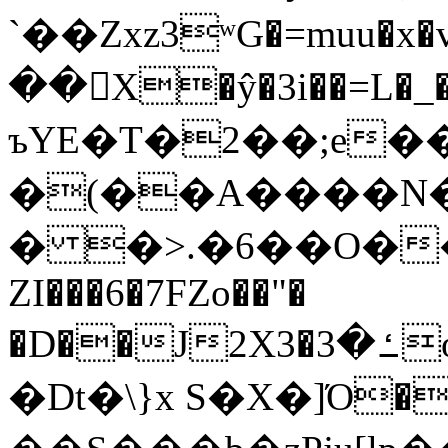
`��Zxz3ʷG�=muu�
��񛆻X�ŷ�3i��=L�
ъYE�T�2��;e�
�(��A����
� �>.�6��O��
ZI���6�7FZo��"�
�D��J2X3�ߑ�3o�|aak�q�@����]�K���w���r;�
�Dt�\}x S�X�]Ό�