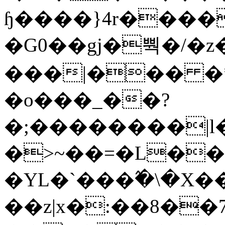
ɧ����}4r����
�G0��gj�뿩�/�z
���|��� �
�o���_��?
�;��������|
�>~��=�L��
�YL�`���߬�\�X�
��z|x�:��8�