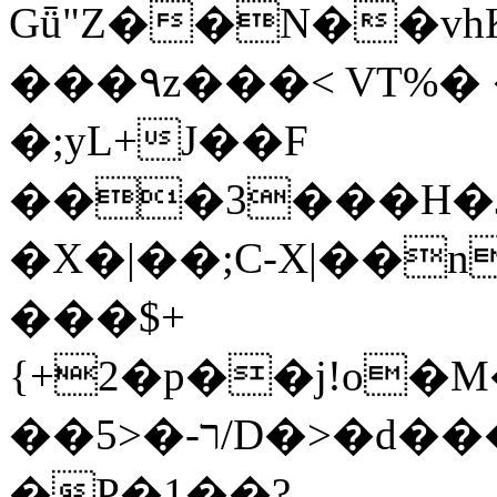
Gǖ"Z��N��v
���٩z���< VT%� �}z�XEu�<ं�Q!
�;yL+J��F
���3���H�J:~�
�X�|��;Ϲ-X|��n
���$+
{+2�p��j!o�
��ר-�<5/D�>�d�����1!u8JP�@TE�
�P�1��?