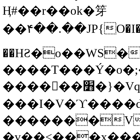
Ӊ#��r��ok�笌
��۴��.��JP{O�I
��ΗƧ�o��WS�
����T���Ý�o�;����������
������׻�}�Vq���j¯���P�.QwO�ｓ
���I�V�ϓ����d
�������V
�v��<���x���ۻ��a���R_�n���