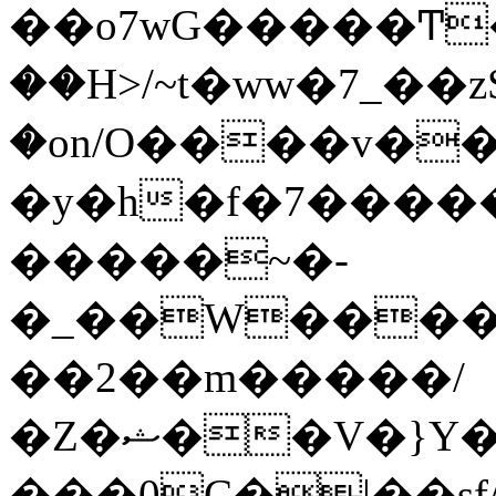
��o7wG�����Ͳ
��H>/~t�ww�7_��z
�on/O����v�
�y�h�f�7����
�����~�-
�_��W����;
��2��m�����/
�Z�ޝ��V�}Y�I�ծ�O�����S��]z��w��7�޷�����h���u��7w.ϻ���8X��ͮ�����W�dm�Jߜ��q/>?
���0C�|��sf