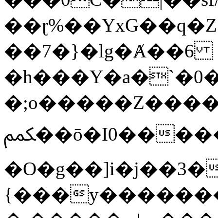
��ɽ%��YxG��q�
��7�}�lg�Ⱥ��6
�h���Y�a�`�0�
�;o�����Z������
ﶻ��ō�I0�����o�b�{L������3����2�O.z���/
�O�g��]i�j��3�u�̨S;�ܳ
{���y������