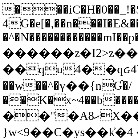
���iC�H�0��_!
4G�e[�,��n���I�E&��
�^�N������������mI��p�
������z�I2>z��
��qu4��qᏽ4H&A
��w��^�ү��{nƓ�/
��K�x~4��b�����
��"�Aޙ8X��M��K�D
}w<9��C�ys��k҆�޼� :���4�� 4�E0���oӮ�