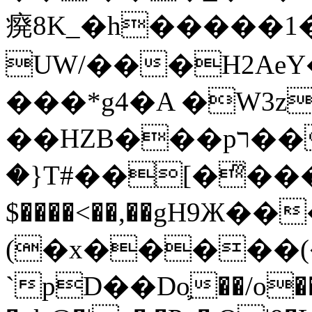
㾱8K_�h�����1
UW/���H2AeY�
���*g4�A �W3z
��HZB���pר��b�wO�N��{@H�m�F{���ۣ��?
�}T#��[�ͫ���
$����<��,��gH9Ж
(�x�����
`pD��Do֛��/o��