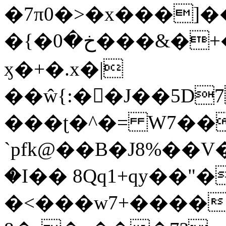
�7π0�>�x���]
�{�خ�0���&�+�zwYFEÙ4�~�_�̾�
ӽ�+�.x�|
��ŵ{:��J��5D7��
���ʈ�^�= W7��
`pfk@��B�J8%��V����\ߤ��/o��d��6b�@��J�tqw3�}>Y]������<�b��̌��{B���~v_v��fT`��88��
�I�� 8Qq1+qy��"�
�<���w󠒪7+�����X�n�F�a��M