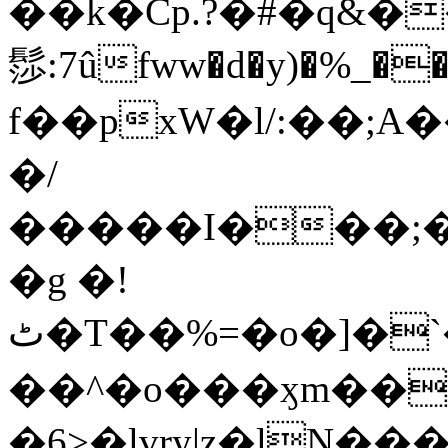
��k�Cp.?�#�q&�
髿:7ûfww�d�y)�%_�����>
f��pxW�l/:��;A
�/
�����I���;�
�g �!
ٹ�T��%=�o�]�`�8mxݽ������˳���0�n̾X'��3ǘ9����������I�&��G�������z>��]�%��/
��^�o���ӽm��ܑ�wOooOn���������
�6>�lvry|z�lN���