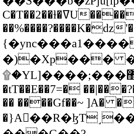
C�T��2��ɫ�ߜU����2�L�����m" �
��%����?����K�ǳ'�
{�ync���a1����
�)�Xp��� �
۩�YL]����;���׿�޽������+��k��o���O�Zt�6�[a��v_r;�b�f���==
�tT��E��7=� ��|���?
�� ����Gf��~ ]A� �
�}A��R�ɮT˼�
���G��?