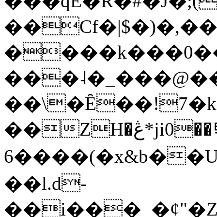
���qE�Ŕ�#�J�;(
��Cf�|$�)�,�
����k���0�
���˨�_���@��
��\�Ȇ��!7�k
��ZH�ڠ*ji0��탃
6����(�x&b��
��l.d-
��i���_�ȼ"�Z�����׋����\�\�w3�|W'�L8y<#�Y�HX�*b��.̏