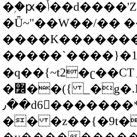
�ۭ�ԗ�ݳ��d����'Z����>!pQ}
�Ǖ~"��W��/�� ��
����K�������
�����`����}�1
�q��{~t2�ʗ��CT؍���������{�~}ur����u�}o����(�:�j���=����{�۝Vo�An��J^��������M\M�'{{l�i
�߼��({ _�g�.Nfӻg����f7z91o^��̤^�>��2�`�:|#dk�{>�>>&�tsw�Nwo�?
٫��d6򆧇�������*��[|^]oo���NW~zz>�X&�u�=K?
�� �z��{�9t�