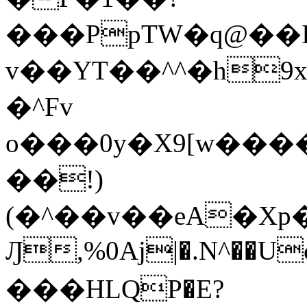
���PpTW�q@��
v��YT��^^�h9x
�^Fv
o���0y�X9[w��
��!)
(�^��v��eA�Xp�>0�+*���h����s�ײT)D$%�AQ�To�*�>W�^�=�.
Ԓ,%0Aj|�.N^��Uc
���HLQP�E?