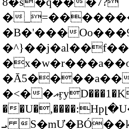
8�s�q���7?
�_=�����
�B�'���Oo���9
�^}��j�al��f
�x�w�r���a�
�Ā5����a��
�<��އӻyD���1�KS�w���!
��U�,����:Hpլ�U�K��_y4߼��O���
ܝ S�mƯ�BÓ�