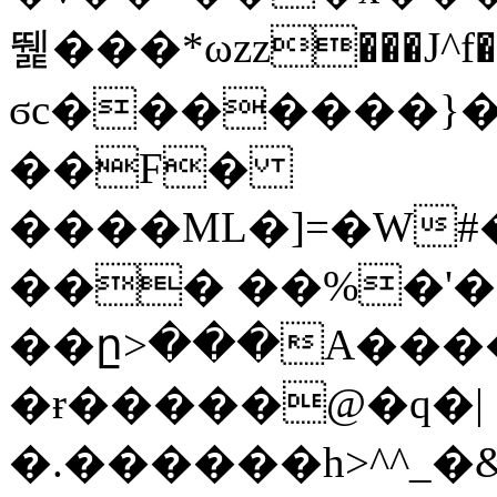
뛡���*ωzz���J^f�o
ϭc�������}��
�
�F�
����ML�]=�W#
��� ��%�'�
��ը>���A����
�ɍ�����@�q�|
�.������h>^^_�