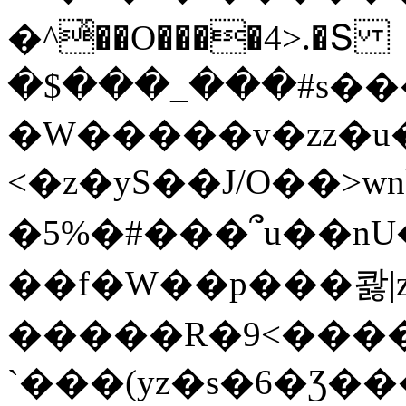
�^ͯ��O����4>.�Տ
�$���_���#s��
�W�����v�zz�u�
<�z�yS��J/O��>wn
�5%�#���՞u��nU
��f�W��p���콿|z
�����R�9<����
`���(yz�s�6�Ʒ�