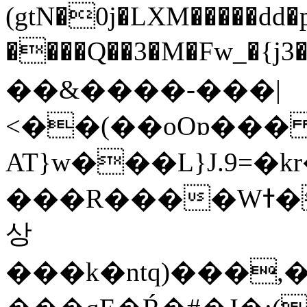
(gtN�0j�LXM�����dd
����Q��3�M�Fw_�{j3��]=����
��&����-���|
<��(��oOɒ���
AT}w���L}J.9=�
���R����Wߙ���o�O���ӯ��������?
상
���k�ntq)���,