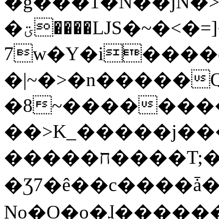
�g���1�N��jN�
�ؾ����ǇS�~�<�=]����^vz��{{��t�%
7w�Y�i����
�|~�>�n�����
�8~��������
��>K_�����j��
�����ח����T;�uU�w��oovW�N�\�v�̓��N��6xz��z^��s�;
�Ʒ7�ê��c����ǡ�Oo
No�O�o�ɺ����