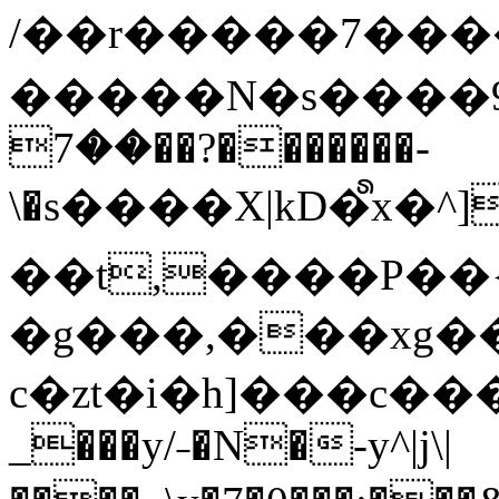
/��r�����7��
�����N�s����9�j
��7��?�������-
\�s����X|kD�᩺x
��t,����P��{
�g���,���xg�
c�zt�i�h]���c���
_���y/˗�N�-y^|j\|