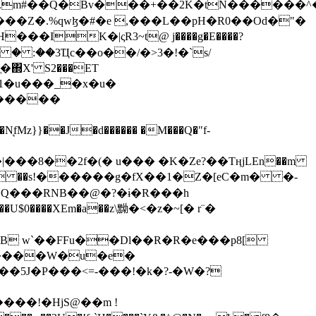
���Z�.%qwɮ�#�e ,���L��pH�R0��Od�"�
��/� � :��3Ҵc��o��/�>3�!�`s/
΍X' S2���ET
�Q���RNB��@�?�ɨ�R���h
X��U$0����XEm�a��z\黝�<�z�~[� r¨�
B w`��FFu��Dl��R�R�e���p8[
�����W�u�e�
���!�HjS@��m !