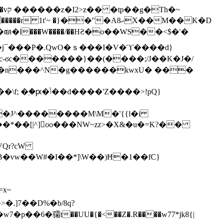
h�~
'~ �}��"�Aޙ8X��M��K�D
�n���^N�g������kwxU� ���
'Z����>!pQ}
VQr?cW
.]7��D%�b/8q?