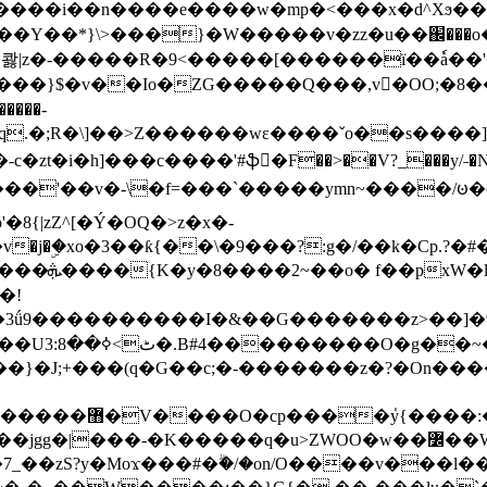
���e����w�mp�<���x�d^Xϧ����a�c��r�ۇ/�^
��*}\>���}�W�����v�zz�u��֌���o����
��콿|z�-�����R�9<�����[������ї��ٗa�
��}$�v��Io�ZG�����Q���,v�OO;�8��
��q.�;R�\]��>Z������wɛ����ˇo��s����
�i�h]���c����'#ֆ�F��>��V?_���y/˗�N�
8{|zZ^[�Ý�OQ�>z�x�-
�Y�ï'�/�/
�!
x�����l~R}
�����}�J;+���(q�G��c;�-�������z�?�On�
�K�����q�u>ZWOO�w��߼��W�a���p�����ޓ���_���r-
7_��zS?y�Moϫ���#�ۗ�/�on/O����v���l