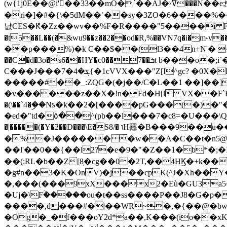
(w{1j0E��@i'��33��mO�`��AJ�ʸߜ���N��e;�vv�3R�5� [���cc�L"�g�r���Wz�.m#��Q�Bv���+��2K�tN������^�}y������Q�ۅUbB,���j�зb*��Q"�zӦc��Y�, B]!hI�KZ�T�5/
�ri�]�#�{\�5dM��ʿ��sy�3ZO�6����%�
냢CES�Ԟ�Zz��wv��%F�R����"5����i FJo߿E�I���J��K^D��iO�I�7<�䌔�l�\�W�H���IK�|ςR3~t@ j����g�E�
�t5��L��(�&wu9��z��2��od�R,%��VN7q�i�m
��ρ���%)�k C��$��(l3��4n+N'� 
��C�d�3o�s6��HY�c0��7��ܭt b���o�;i`�$R�N[z���h�K����-�]T�4�n�k�<ł@1�u���_�x�u�
C���J���ܮ�4�7{�1cVVX���"Z[I^gc? �0X�Ry��'�u��.̼�+��R��RnF$��/XHkDQ��*!"�����
�����#��_:ZQG�(�
j��/C�L��1 ��]��
�v������z��X�!n�Fd�H[l VX��F`R��M�oG�m�������ۼA��XXˮ~��^
�(\��`4�ۣ��Nƾ�k��2�[����pG���(�)
�ed�"td�٥��^(pb��l���7�c8=�U���\Q����wƜ�M�t�l��N��Z#��3E<���X@��|���8��2f�(� u��� �K�Zе?��TӊjLEn��m
�|�����(�Y�2��D���\E�S8/� וH䨺�B���9��u��/؆���5�<�ʾV#2ύ�)e��-�j�*A:�z'%�B��$��d{ڀ ��s!������g�fX��1�Z�[eC�m� �-
�%�J������ �w��A�C��t�n5@��
��l'��0��{��l2?�e�9�"�Z��1�b*�;�ІV:
��(:RL�b��Z[8̦�cg��0�2T,��4HϏ�+k��
�g#n��3�K�OnV)�j��cpK(^J�Xh��
�,���(���9xX���x2�Eù�GU3a
�Uj�\Fؒ�����ou�t��ss����P��J8�G�p� ��Ғ�a� �{?���r8oJI��ȋ
����,d���#�|��WR~�,�{��@�bw�
�Og�_�f���oY2ԁ*a��,K
���(io��x