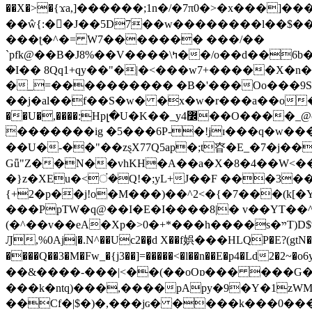
��X�>�{ϫa,]������;1n�/�7π0�>�x���]�����z����/�7?� �{�خ�0���
��ŵ{:��J��5D7��w��������l��$����^������e$
���ʈ�^�= W7������� ���/��
`pfk@��B�J8%��V����\ߤ��/o��d��6b�@��J�tqw3�}>Y]������<�b��̌��{B���~v_v��fT`��88���i⥀��>�����>�ޯ�'�����?
�I�� 8Qq1+qy��"�|�<���w󠒪7+�����X�n�F�a��M<�ح��]��g�����`�s��z�C�
�_=���������� �B�'���Oo���9S�z
��j�al��f��S�w� �x�w�r���a��o���W�1� �Ā5
�������ig �5���6P-�!jɪ���q�w�������z���9��� e�`Jd �ܒo�
��U�-��"��zȿX77Q5ap�;t昚�E_�7�j��
Gǖ"Z��N��vhKH�A��a�X�8�4��W<��7�
{+2�p��j!o�M���)��^2<�{�7���(k[�Y�JT�Z��@`h,�@�
���PpTW�q@��I�E�I����8|� v��YT��^
(�^��v��eA�Xp�>0�+*���h����s�ײT)D$%�AQ�To�*�>W�^�=�.�9�Ύ҇�z�l�E�����F�U��#�X�#�dM���$��;�)0�g�OH�����w�����ҋ��
Ԓ,%0Aj|�.N^��Uc2��̝d X��f娯���HLQP�E?(gtN
����Q��3�M�Fw_�{j3��]=�����<�l��n��E�p4�Ld2�2~�o6y��oy=$7�y�r�
��&����-���|<��(��oOɒ��� ���G�8Bl AT}w���
���k�ntq)���,����pApy�9�Y�1zWM
��Cf�|$�)�,���jɢ� ����k���0�