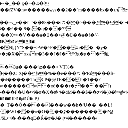
��bx��փ 5z~�>�y4N/
��X=>�V���a��ً�>@���a�!�^}
>�N|,{Y"S��+>W�^F���4a��=�y�
�٩z���< VT%�
��3���H�J:~�N����W�[q���2�tߟ�Ó��Qc~|�X�|��;Ϲ-X|��n�%��e���#:-�
'Rr|���$+
X9[w�����Cw�oέ���r�;�� ��!)
�����>��pt�Ǜ�dP}
���?상
/$L� ���qE�Ŕ�#�J�;(������/