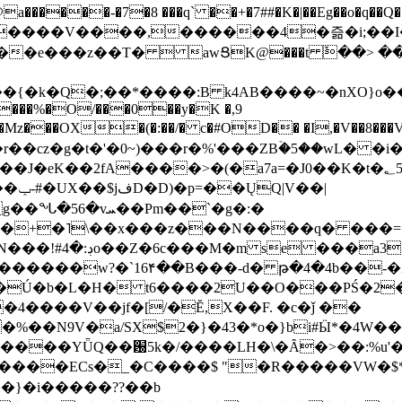
���-�7�8 ���q` ��+�7##�K�|��Eg��o�q��Q�˩mw���XN�N�یb/�N
p�e����V����,������4�즒�i;��
�T�  awՑK@���t ٚ��> ��[v�[�6I�ŅR��ݍ
�;���{�k�Q�;��*����:B k4AB����~�nXO}o���
���%�O/���0��y�K �,9
z���OX�(�:��/� c�#OD�� �I,�V��8��
b�r��cz�g�t�'�0~)���r�%'���ZBۡ�5��wL� �
��2fA����>�(�a7a=�J0��K�t�؂5q�T�5�;UC6
��|
�Pm��`�g�:�
>�<�+�˥\��x���z���N����q� ��
���[�DV�o�|
�����w?�`16۴��B���-d� թ�4�4b��-�
�2�Ú�b�L�H� t6����2U��O���PŚ�2
4����V��jf�[/�Ĕ,X��F. �c�ǰ ��
�%��N9V�a/
SX$2�}�43�*o�}bi#Ӹ*�4W
c8A����ECs�_�C����$ "�R�����VW�$
}�i�����??��b