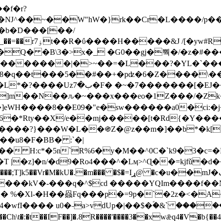
Ǌ^��~��W"hW�}rk��Cr�L����/p��
�ן�4�O�@�F�7i�&�6�īw�:o���X(�������~�~�y���_��=��rۏ7t��R�ΰ����H����
�&J /[�yw#
Q� �B\3�>x�_ �G0��gj�뿩�/�z�#�
�
�������|�>~��=�L���?�YL�`���߬
�w8�q��t���5��#��+�pʣ�6�Z����\�
j]m��N��ԉ�~���x���eo�1Z���/�Z
eWH����8��E09�"e�sw������a0�ci:�j
�X/e��mj�����[t�Rd{�Y�����Ϣ���7[�؏ܡ
���?}���W�L��֍Z�@z��m�]��b*�k[;�
|�z]�n/�d9�Ro4���^�Lӎ>^Ɋ��=kjfǔ�d
�P�����kV�-���q�^$cd �����YQIm����f
:� %�Xl-�H��赑Fq���p�=9p�`�2z�<�A
�wfI���� u0�˗a>vdUp�|��$�ؐ�&` ����