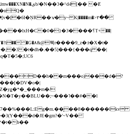
��3�^d4[�� �Ɇ
I�nQ�
�y~ K|����m�>٢��
��lxH�C�0�}�3����؟T+��|
�V�?i�� �G�۸&@뭭r����9_z�:t�X�t�
i��;�3�t�dh�.��5]���{���q ��|
�=���D��h� �m���o)���d�?
Z�yǥ�*�_���m�/
�N�T�y��BLU��;~���˥��#��l
��7��%���L:Eg�m.��̝��8������lkv
*�t�h��