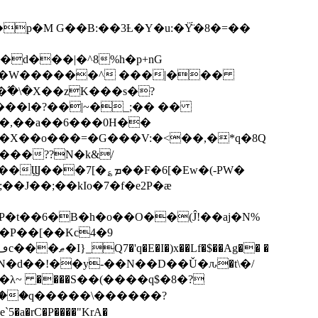
p�M G��B:��3Ƚ�Y�u:�Ÿ̈́�8�=��
R�d���|�^8%h�p+nG
�W������^ ���|���
�\�X��zK���s�ּ?
���l�?��|~�_;�� ��
k�X��o���=�G���V:�<��,�*q�8Q
���??N�k&/
��F�6[�Ew�(-PW�
�J��;��kIo�7�f�e2P�ӕ
��P��[��Kc4�9
��N�d��!��y-��N��D��Ǔ�ԉ�t\�/
�λ~ ����S��(����q$�8�?
��q�����\������?