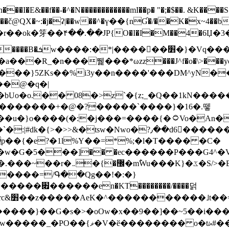
N������������mI��p� "�;�$��. &K����S�vק ������z�I2>z�� �tp��g�T
~:�j�ʡ|��w��^�ү��{nƓ�/��K�x~4��b�����r 1t
���}5ZKѕ��%i3y��n����'���DM^yN�
��@�q�|
08�>z`�{z;_�Q��1kN������\f; �ۭ�ԗ�ݳ��d����
���������+�@�?�����`����}�16�.뗗
p��{�e?�1l%Y��=*%;�l�T���� �C�
�7�w�G�5���]�� �ec������P���G4^�
�W#�I��*]\W��)Ħ�1��fC}
����=/Գ��Qg��!�:�}
��}��G�s�>�oOw�x��9��]��~5��i���>�
�骦t��UU�{�<��Z�.R����w77*jk8{|