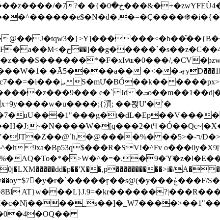
&�+�zwYFEÙ4�~�_�̾� ӽ�+�.x�|
�N�d�.�=�Ç����֍�i�{���fZV�nw�����ەys��2��`m��
�4�;�^�� 8�s�q���7?
���S������*�F�xIvͯɶ�0���/,�CV�ϸzw
����a�� �<��އӻyD���1�KS�w���!
��U�,����:Hpլ�U�K��_y4߼��O����_@c7��=�i���|ܝ S�mƯ�BÓ��k�� ����p
x
�m��1��d|��;�X�xxsrr�3��J�I�@3g�g��㝼
x+9y����w�u����;{㵋; ��쫝U'�'�
uU���1"���g�t�dL�Ep��V�����8u� ��
�}z�XEu�<ं�Q!�;yL+J��F �
���%� ��ר-�<5/D�>�d�����1!u8JP�@TE� �P�1��?
^�h9xa�Bp53q$���R�ЅV!�^Fv o���0y�
�0j�LXM�����dd�p��'X��,p����������>i�/A���
`�����ӻ��s@(�y���ݞ���F/S��_T��Õ�������w��h�'U��_��L!
L}J.9=�kr������?|���R����Wߙ���o�O���ӯ�����
�c�N̐j����_s��]�_W7����>��1"��
��0�4�OQ��