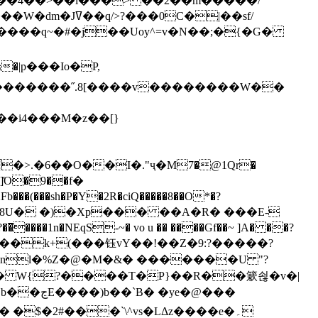
`��4��>��i���> ��2��m�����/
B����q~�#�j��Uoy^=v�N��;�{�G�
�>.�6��O��I�."ҷ�M7�@1Qr�
Fb���(���sh�P�Y�2R�ciQ�����8��O*�?
s����nl�%Z�@�M�&� �������U "?
�U� W{?����T�Ρ}��R��簌쇦�v�|
e�@���
]� �$�2#���`\^vs�LΔz����e�۔