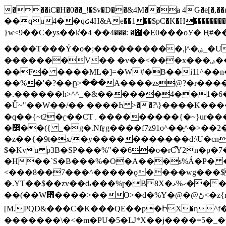
���iC�H�0��_!�$v�D��&4M��a 4G�e[�,��n���I�E&��f��-�^�
��qu4��qᏽ4H&Ae��1��$pC�K�H����������č@QX�
}w<9��C�ys��k҆�޼� :���4�� 4�E0���oӮ� Ӊ#��r��ok�笌��۴��.��JP{O�I�I�M��4�6Џ�3�ꦩ�l���W����/��ΗƧ�o��WS��<$�'�
����T���Ý�o�;����������,|^�ۻ_�U����B�ܭw����:�*|������׻�}�Vq���j¯���P�.QwO�ｓ���I�V�ϓ����d}
�������V�� �v��<���x���ۻ��a���R_�n���뛡���*ωzz���J^f�o�\>���yc-ϭc�������}��(����;/J��K�J�/
�
�F� ����ML�]=�W#�B��i11^��n
��%�'�?��ը>���A����zs@?�ɍ���
�.������h>^^_�&������4��1�6�bUo�o.�� 
�Ǖ~"��W��/�� ����Һ >��?ֿ\}����K�
�q��{~t2�ʗ��CT؍���������{�~}ur����u�}o����(�:�j���=����{�۝Vo�An��J^��������M\M�'{{l�i
�߼��({ _�g�.Nfӻg����f7z91o^��̤^�>��2�`�:|#dk�{>�>>&�tsw�Nwo�?٫��d6򆧇�������*��[|^]oo���NW~zz>�X&�u�=K?��
�z��{�9t�x/�y�����������d:\U�cn
$�Kvu p3B�SP���%"��6�o�rC͆Y2n�p
�H��`S�B���%�O�A���s%Á�P� �.���~��r�޼�}�܅�mؕWu���K}�ػ�S/>�B�vw�
<���8��7���^�����ǫ����wg���$
�.YT��$��zv��ԃ���%ɼ�B
8X�ހ%ޅ��������׏������en�KT��������/����덝
��(��W׋����>��O>�d�%Y�@�@ڻ<�z{rc&׻��z�����AeK�^�����������˩t��=x~
[M.PQD&���C�K���QE��p�ԻX�η^f���
�������\�<�m�PU�5�Ǉ*X��j����=5�_�w�����_�PO��{ޥ�V�ӗ�������� o�t⭟#��w7�p��6