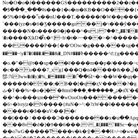
No�O�o�ɺ������GS����������2��z�����i��n�
�$���_���#s���1�ԍ�m�KΒ��O����{��Y
�5%�#���՞u��nU���T,��� ��f�W��p�
`���(yz�s�6�Ʒ�����go��j�ϟ�֜��ŷ���
�����N�s����9�j���^�u,}ݛ;?��7��?�������-
\�s����X|kD�᩺x�^]~h\�t�>~���>�^���
��t,����P��{��'OOw/�g���,���xg��-c�zt
����~\y�7�0���:���&�_DN#���ߢ�����^t!;{g������'��v�-\�f=���`�����ymn~����/ꧽ�(�����&�]j��/ǫ�*8�x���Km�v�m�I}
�o.�"�@t��xp���ӗ����m��p�/���t�~o'�
�c��u���7_xg{���Q�n4����&��ڷ�v�j�ۣ�xo�3��ƙ{��\�9���?:g�/��k�Cp.?�#�q&��m����=
髿:7ûfww�d�y)�%_�����>�t՞��Ӹ=�>��W��qq����ܞ����{K�y�8����2~��o� f��pxW�l/:��;A��:;}z��2Ly���
�����I���;�B��[�q�ʐV����?�g 
ٹ�T��%=�o�]�`�8mxݽ������˳���0�n̾X'��3ǘ9����������I�&��G�������z>��]�%��/
��^�o���ӽm��ܑ�wOooOn����������U3:ٹ>ߦ��8�.B#4���������O�g��~��<{�_��N���}y�
�6>�lvry|z�lN����{#uN�>^:�?zW��I��
����e�$��uV;��]�/
��[���ٵ�����Ͻ���������x�ս��Apq�����޻�V����O�cp����ٝy{����:�k�ןNݯOOCyx6���&���?���s���
���8v�d�]�9��6���;ϟ_�ξ���`��Sͼ~�sg��jgg�|���-
��o7wG�����Ͳ���v�k�۩�-��H>/~t�ww�