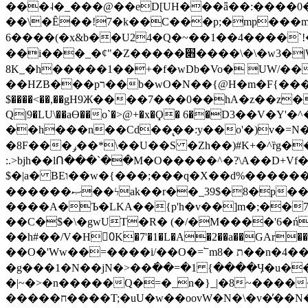
���˨�_���@��eD[UH���ǟ��:����0
��\�Ȇ��!7�k��C���p;�mp���mU��)iG
6����(�x&b��U24�Q�~��1��4����`!�
��i���_�ȼ"�Z�����׋����\�\�w3�|W'�L8y<#�Y�HX�*b��.̏�yr-k��UO����@����� `㾱
8K_�h�����1��+�f�wDb�Vo� UW/���
��HZB���pר��b�wO�N��{@H�m�F{���ۣ��?�}T#��[�ͫ������jd�8��֠|=zn��=�ϸV5n~:�q~?'�
$����<��,��gH9Ж����7���0��hA�z��z�H
Q|9�LU\��aƟ��o`�>@+�x�Ϙ� 6��D3��V
��h���n��Cd��̢��:y��o'�)v�=N�
�8F���ݛ��*\��U��S �Zh��)#K+�^ȑg���}O���!�pR�¦8?��(�� ���)=��La<{� ;^�{~�?���|L��� x���bB�7z;�h
:.>bjh��lՈ���`��M�O�����^�?\A��D+Vf
$�|a� BEו��w�{���;���q�X��d%�������W� hU�(�1�Ū}9�S�F<��i�L3�;� �!"Aų��R���{`Ė�@�X��WF�F�s��˼-��(�Qf�B]�
������ޞ��ϟak��r��_39$�8�p���7�2�yIZ�R��x��/
����A�Ъ�LKA��{p'h�v��]m�;��
��C�$�\�gwUT�R� (�/�M����'6�ń
��h#��/V�H0ٍK�7'�1�L�A�2��a��GAr���e۟�h��9�Ҁ�ɏ�,׾Xǥf(�Y�ϰ:y�����97.D�o
��O�'Ww��=����i/��O�=՟mת �8��n�4��ڗGo;V���y��4����n�7�v���Lu�/
�g���1�N��jN�>��߭��=�1 {����Ӌ�u�������}�ؾ����ǇS�~�<�=]����^vz��{{��t�% 7w�Y
�|~�>�n�����Q�=�_n�}
_|�8~����
�����ח����T;�uU�w��oovW�N�\�v�̓��N��6xz��z^��s�; �Ʒ7�ê��c����ǡ�OoO��e0+'?