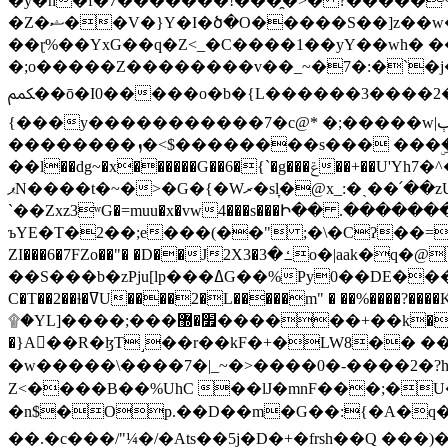
�y�h�f�7�������!���̯�>� ?�����
�Z�ޝ��V�}Y�I�ծ�O�����S��]z��w��7�޷�����h���u��7w.ϻ���8X��ͮ�����W�dm�Jߜ��q/>?���0C�|��sf/
��ɽ%��YxG��q�Z<_�C����1��yY��wh� �
�;o�����Z��������v��_~�7�:�`�j�����
ﶻ��ō�I0�����o�b�{L������3����2�O.z���/�O�g��]i�j��3�u�̨S;�ܳ��������kژ�|p���Io�P,
{���y�����������7�c@* �;�����w|ٻ����<-�'����Kg�g�[�k�)ܹ�X?���f��tz�������˝.8[����v��������W��
��������ܙ�<$��������s��� ���ۣ����e��7;'�Sc����ߋvf������g�2ޓ�?
��l��dg~�x������G��6�{`�g���ݝ��+��U'Yh7�^�8'�o��|�r�x����q��1�g������i����i4���M�z��[}
ޕN����t�~�>�G�{�Wރ�sl̞�@x_:�ˏ��՛��zU;wk�F�m�q}{��7�o������y�ϟ�:�������
`��Zxz3ʷG�=muu�x�vw4���s���Ի�� .�������
ъYE�T�2��;e���(��" ;�\�Cʔ��=
ZI���6�7FZo��"� �D��J2X3�ߑ�3o�|aak�q�@����]�K���w���r;� �Dt�\}x S�X�]Ό�9��f�
��S���b�zPju[lp���ߡG��%Py
C�T��2��ɫ�ߜU����2�L�����m" � ��%����?����K�ǳ'�U4�?ü�Ġ����q־{�ync���a1�����T-�8U� �)�Xp��� ��A�R� ���E-
۩�YL]����;���׿�޽������+��k��o���O�Zt�6�[a��v_r;�b�f���== �tT��E��7=� ��|���?��̅����1n�NEqS-~� vo u �� ����Gf��~ ]A� ��?
�}A��R�ɮT˼��r��kF�+�LW8�� ���G��?ڸ�u��y����2o�Gc���t!W���k+(���钰vY��!
�w�����\����7�|_~�>�� ��0 �-����2
Z<����B��%UhC ��lJ�mnF���;�
�n$�Op.��D��m�G��:{�A�q��/�vP���.�B�
��.�c���/"¼�/�Ats��5j�D�+�frsh��Q ���