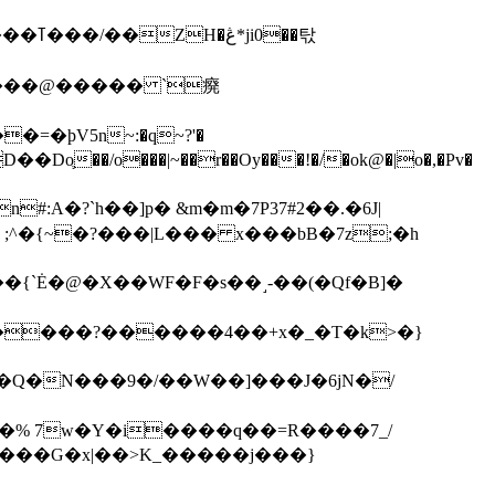
��탃
�/o���|~��r��Oy���!�/�ok@�|o�,�Pv�
#:A�?`h��]p� &m�m�7P
37#2��.�6J|
����?������4��+x�_�T�k>�}
���G�x|��>K_�����j���}