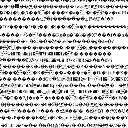
~�-�_��W����;��}G{�,��˳���lu�
�7�}�lg�Ⱥ��6 �h���Y�a�`�0�7�ͷ�cu
����\߸7�{�������ڮI'WAT�]�?
���/��񛆻X�ŷ�3i��=L�_�o7]�|�o�ӝ�ш�o
a������X�x�K�!?�(��A����N�� � 
0��DE�����:�����>�dCᔵ�Mj)[j���l�2y^�(
��� vJ��NiX
��Z�9:?� ����?
�?h�ʆ �������8�9�5֟���Gx�2���
U�� ������� �xZ|#��]�_�j9B˥_�@X
r�I7�gp~H�_@��r(��]���Yb��ڃE����)b��`B� �y
)��$яȢn ;�*���|�&�Q뿿)��?� �K.�C� �/2��