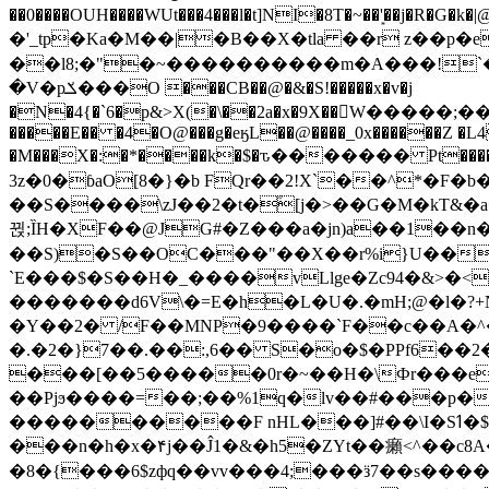
��0����OUH����WUt���4���l�t]NI�8T�~��'͙��j�R�G�k�|@a���
�'_tp�Ka�M��|�B��X�tla ��r z��
��l8;�"�~����������m�A���!`��e���z�
�V�pݎ���O ���CB��@�&�S!�����x�v�j
�N�4{�`6�p&>X(�\��2a�x�9X��򢧰W����
�����E�� �4�O@���g�eӄL��@����_0x������Z �
L4
�M���X�:�*����k�$�ԏ������� Pt����M
3z�0�ɓaO[8�}�b FQr��2!X`��^*�F�
��S����\zJ��2�t�۫[j�>��G�M�kT&�a��J�eK
뀑;ȈH�XF��@JG#�Z���a�jn)a��1��n��ݕ-#�UX��$jفD�D)�p=��ŲQ|V
��S)�S��OC���"��X��r%i}U��g��ᖓ�56�vܚ�
`E���$�S��H�_����vLlge�Zc94�&
�������d6V\�=E�h�L�U�.�mH;@�l�?+N���!#ڊ:�4o��Z�6c���M�m se ���a3
�Y��2� /F��MNP�9����`F��c��A�^�
�.�2�}7��.��:,6�� S�o�$�PPf6�
���[��5�����0r�~��H�\Фr���e�
��Pjϧ����=��;��%1q�lv��#���p�
����������F nHL���]#��\I�Sߗ�$����YǕQ��԰5k�/����LH�\�Ȃ�>��:%u'��3(Y���d�JΕ�gm?�'~V��
���n�h�x�۴j��Ĵ1�&�h5�ZYt��癩<^�� 
�8�{���6$zфq��vv���4;���ӟ7��s�����