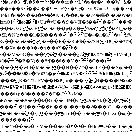
��o��5��4i��9._v3�Sg�V 97un33q��
���?
˞v��qmQ�/�qo�� �>Uu߲�vU��$j�Vͦ9[�f����7ް
���O3U�aH�h�s��p�X�%� b�Al_��ֲ�
]L�Xm���0�˒�q��nY�b�
�V0�{��N͉fMz}}��J�d������ �M���Q�"f-
�"�]��B�N(��8z[��l��V��"��)
�K�G"UͺFV��i�Jn� ��: ]N����P�z
�V�H��7�.#�l�z�Vi]
~$��.j�Xaxja~�!�2���
���i+p�)����Z�F�@\|zM�|
Y�W�b��A���k�Gr��h3M�z?oA�Vk�I� �
5����\{����6j���J��z��2���YT i�>
۾��$�TJXʛ�@���5J�P���<=-���!�k�?-�W�?
�;!���)!
KtB�*$���s�M����af��{�BmQ��_L�q�