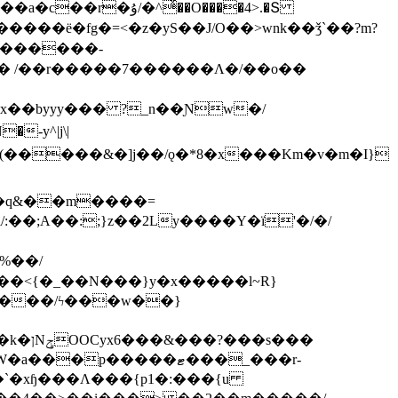
ͯ��O����4>.�Տ
�ё�fg�=<�z�yS��J/O��>wnk��ǯ`��?m?
�'������-
 /��r�����7������Λ�/��o��
]x��byyy��� ?_n��Ɲw�/
-y^|j\|
�����/ϟ���w��}
��`�xɧ���Λ���{p1�:���{u