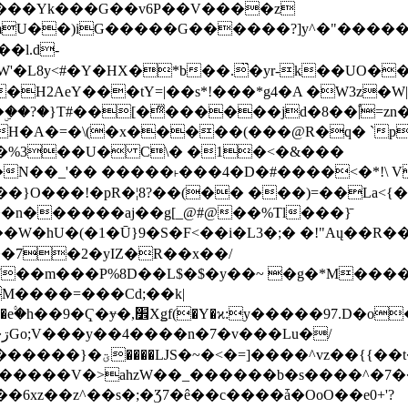
���Yk���G��v6P��V����z
�����G������?]y^�"�������ߠ���/��ZH�ڠ*ji0
�l.d-
H2AeY���tY=|��s*!���*g4�A �W3z�W|
�A�=�\(�x�����(���@R�q� `pD��Do֛�
�Y'�^�%3��U� C\� �1�<�&���
N��_'�� �����˫���4�D�#����<�*!\ Vn
��n������aj��g[_@#@��%Tl���}̄
7��m���P%8D��L$�$�y��~ �g�*M���
M����=���Cd;��k|
�Q�N���9�/��W��]���J�6jN�/
�i����q��=R����7_/
�����V�>ahzW��_������b�s����^�7�