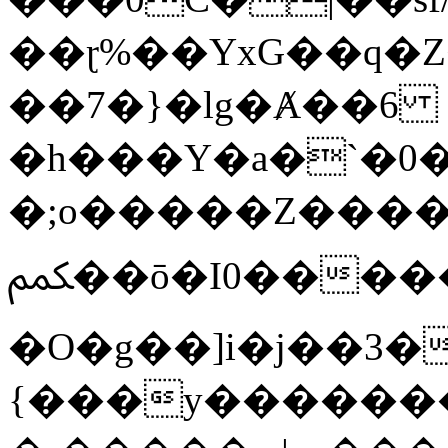
��ɽ%��YxG��q�
��7�}�lg�Ⱥ��6
�h���Y�a�`�0�
�;o�����Z������
ﶻ��ō�I0�����o�b�{L������3����2�O.z���/
�O�g��]i�j��3�u�̨S;�ܳ
{���y������