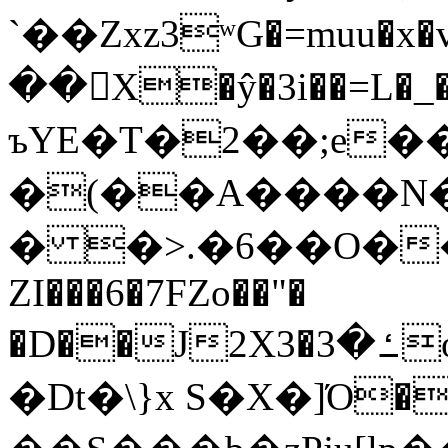
`��Zxz3ʷG�=muu�
��񛆻X�ŷ�3i��=L�
ъYE�T�2��;e�
�(��A����
� �>.�6��O��
ZI���6�7FZo��"�
�D��J2X3�ߑ�3o�|aak�q�@����]�K���w���r;�
�Dt�\}x S�X�]Ό�