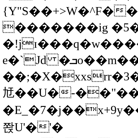
{Y"S��+>W�^F�
�������ig �5
�!jɪ���q�w��
e�`Jd �ܒo��m��1��d|
��;�X�xxsrr�
㝼��U�-��"��zȿ
�E_�7�j��x+9y�
쫝U'�'�