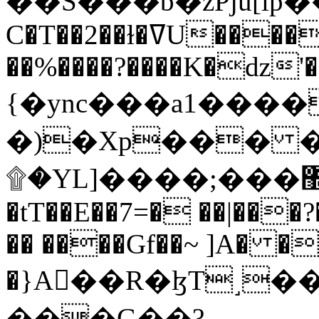
C�T��2��ɫ�ߜU����2�L�����m" �
��%����?����K�ǳ'�
{�ync���a1����
�)�Xp��� �
۩�YL]����;���׿�޽������+��k��o���O�Zt�6�[a��v_r;�b�f���==
�tT��E��7=� ��|���?
�� ����Gf��~ ]A� �
�}A��R�ɮT˼�
���G��?