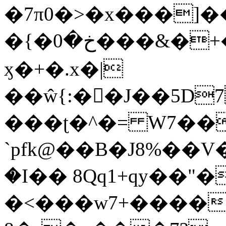
�7π0�>�x���]
�{�خ�0���&�+�zwYFEÙ4�~�_�̾�
ӽ�+�.x�|
��ŵ{:��J��5D7��
���ʈ�^�= W7��
`pfk@��B�J8%��V����\ߤ��/o��d��6b�@��J�tqw3�}>Y]������<�b��̌��{B���~v_v��fT`��88��
�I�� 8Qq1+qy��"�
�<���w󠒪7+�����X�n�F�a��M