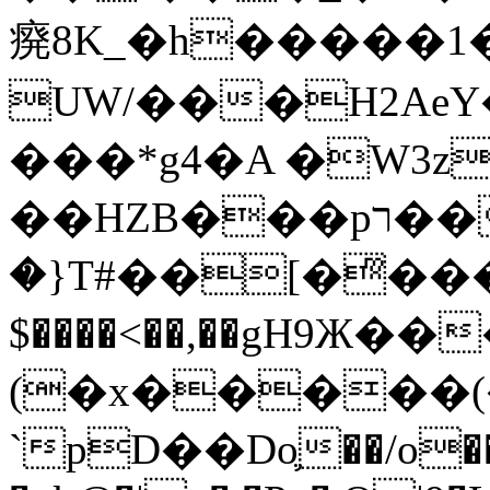
㾱8K_�h�����1
UW/���H2AeY�
���*g4�A �W3z
��HZB���pר��b�wO�N��{@H�m�F{���ۣ��?
�}T#��[�ͫ���
$����<��,��gH9Ж
(�x�����
`pD��Do֛��/o��