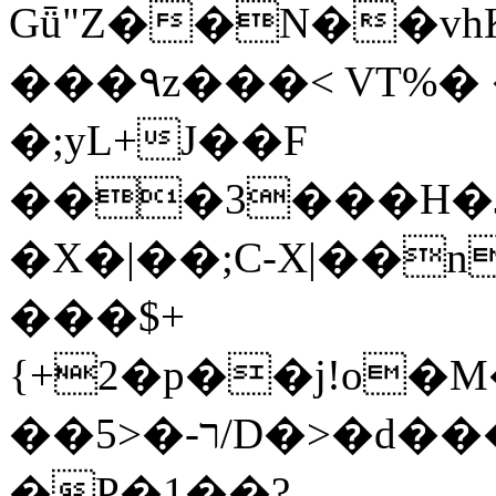
Gǖ"Z��N��v
���٩z���< VT%� �}z�XEu�<ं�Q!
�;yL+J��F
���3���H�J:~�
�X�|��;Ϲ-X|��n
���$+
{+2�p��j!o�
��ר-�<5/D�>�d�����1!u8JP�@TE�
�P�1��?