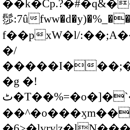
��k�Cp.?�#�q&�
髿:7ûfww�d�y)�%_�����>
f��pxW�l/:��;A
�/
�����I���;�
�g �!
ٹ�T��%=�o�]�`�8mxݽ������˳���0�n̾X'��3ǘ9����������I�&��G�������z>��]�%��/
��^�o���ӽm��ܑ�wOooOn���������
�6>�lvry|z�lN���