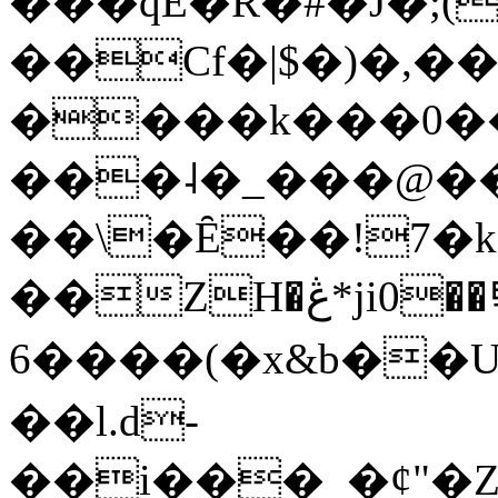
���qE�Ŕ�#�J�;(
��Cf�|$�)�,�
����k���0�
���˨�_���@��
��\�Ȇ��!7�k
��ZH�ڠ*ji0��탃
6����(�x&b��
��l.d-
��i���_�ȼ"�Z�����׋����\�\�w3�|W'�L8y<#�Y�HX�*b��.̏