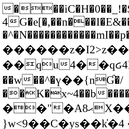
���iC�H�0��_!
4G�e[�,��n���I�E&��
�^�N������������mI��p�
������z�I2>z��
��qu4��qᏽ4H&A
��w��^�ү��{nƓ�/
��K�x~4��b�����
��"�Aޙ8X��M��K�D
}w<9��C�ys��k҆�޼� :���4�� 4�E0���oӮ�