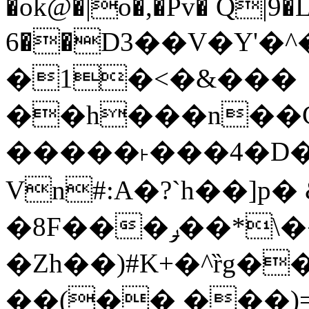
�ok@�|o�,�Pv� Q|9
6��D3��V�Y'�
�1�<�&���
��h���n��Cd
�����˫���4�D�
Vn#:A�?`h��]p�
�8F���ݛ��*\��U��S
�Zh��)#K+�^ȑg�
��(�� ���)=�