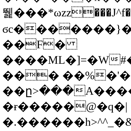
뛡���*ωzz���J^f�o
ϭc�������}��
�
�F�
����ML�]=�W#
��� ��%�'�
��ը>���A����
�ɍ�����@�q�|
�.������h>^^_�