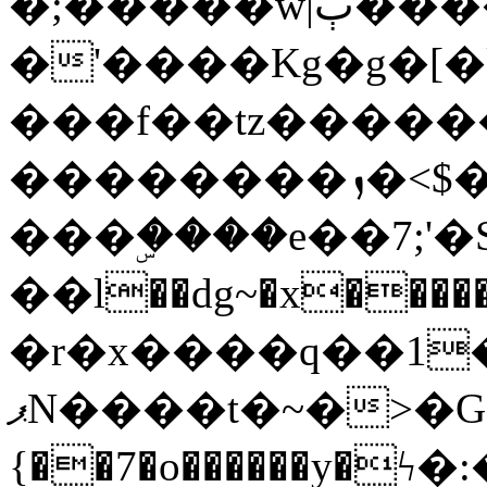
�;�����w|ٻ����<-
�'����Kg�g�[�k
���f��tz�����
��������ܙ�<$��������s���
���ۣ����e��7;'�Sc����ߋv
��l��dg~�x������G��6�{`�g���ݝ
�r�x����q��1
ޕN����t�~�>�G�{�Wރ�sl̞�@x_:�ˏ��՛��zU;wk�F�m�q}
{��7�o������y�