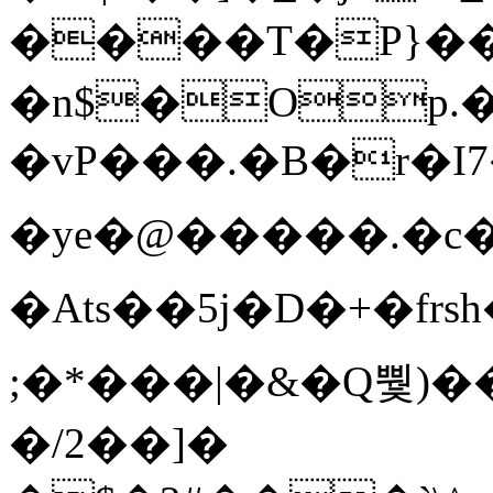
����T�Ρ}�
�n$�Op.
�vP���.�B�r�I7�gp~H
�ye�@��� ��.�c
�Ats��5j�D�+�fr
;�*���|�&�Q뿿)�
�/2��]�