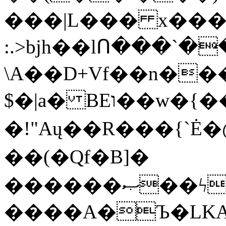
���|L��� x���b
:.>bjh��lՈ���`
\A��D+Vf��n��
$�|a� BEו��w�{���;���q�X��d%�������W� hU�(�1�Ū}9�S�F<��i�L3�;�
�!"Aų��R���{`
��(�Qf�B]�
������ޞ��ϟak��r��_39$�8�p���7�2�yIZ�R��x��/
����A�Ъ�LKA