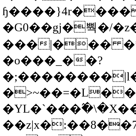
ɧ����}4r����
�G0��gj�뿩�/�z
���|��� �
�o���_��?
�;��������|
�>~��=�L��
�YL�`���߬�\�X�
��z|x�:��8�