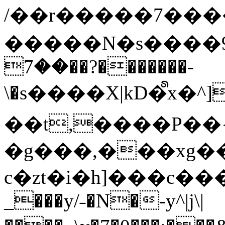
/��r�����7��
�����N�s����9�j
��7��?�������-
\�s����X|kD�᩺x
��t,����P��{
�g���,���xg�
c�zt�i�h]���c���
_���y/˗�N�-y^|j\|