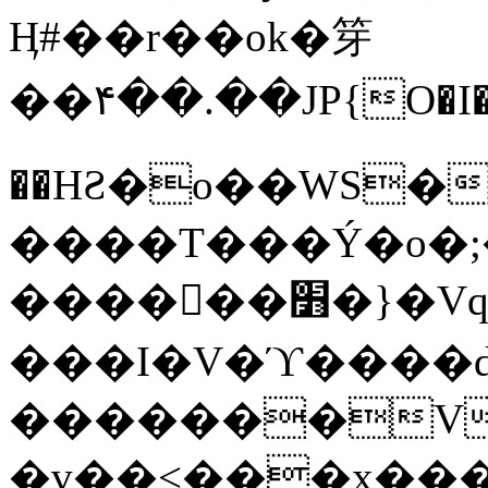
Ӊ#��r��ok�笌
��۴��.��JP{O�I
��ΗƧ�o��WS�
����T���Ý�o�;����������
������׻�}�Vq���j¯���P�.QwO�ｓ
���I�V�ϓ����d
�������V
�v��<���x���ۻ��a���R_�n���