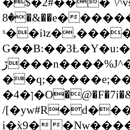
�$�2#���`\^vs
�8�&��e�������:�\���{��9�����g��f�r?
ˣ��iʇz�,���
G��B:��3Ƚ�Y�u:�
ڒ���n����%J^�}
��q;�����e;��
/[�yw#R�d���
i�x̀9��Nw����