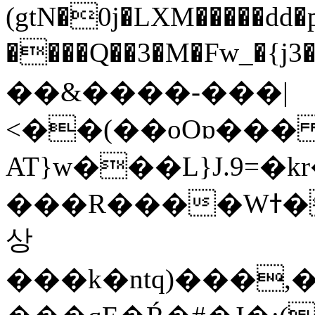
(gtN�0j�LXM�����dd
����Q��3�M�Fw_�{j3��]=����
��&����-���|
<��(��oOɒ���
AT}w���L}J.9=�
���R����Wߙ���o�O���ӯ��������?
상
���k�ntq)���,