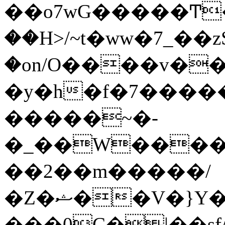
��o7wG�����Ͳ
��H>/~t�ww�7_��z
�on/O����v�
�y�h�f�7����
�����~�-
�_��W����;
��2��m�����/
�Z�ޝ��V�}Y�I�ծ�O�����S��]z��w��7�޷�����h���u��7w.ϻ���8X��ͮ�����W�dm�Jߜ��q/>?
���0C�|��sf