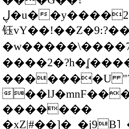
ڸ�u��y����2o�Gc���t!W���k+(���
钰vY��!��Z�9:?� �
�w�����\����7�
����2�?h�ʆ 
�������U "?
��lJ�mnF��
�������
�xZ|#��]�_�j9B