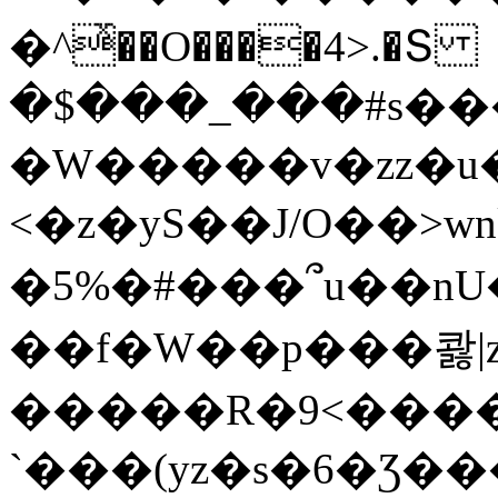
�^ͯ��O����4>.�Տ
�$���_���#s��
�W�����v�zz�u�
<�z�yS��J/O��>wn
�5%�#���՞u��nU
��f�W��p���콿|z
�����R�9<����
`���(yz�s�6�Ʒ�