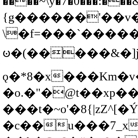
����~\y�7�0���:���&�_DN#�
{g������'��v�
\�f=���`�����
ꧽ�(�����&�]j
ǫ�*8�x���Km�v
�o.�"�@t��xp�
���t�~o'�8{|zZ^[�
�c��u���7_xg{���Q�n4���