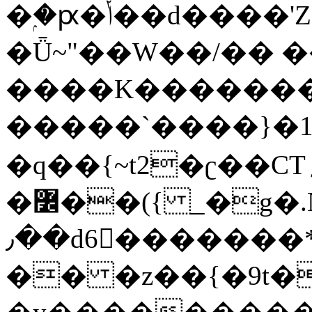
�ۭ�ԗ�ݳ��d����'Z����>!pQ}
�Ǖ~"��W��/�� ��
����K�������
�����`����}�1
�q��{~t2�ʗ��CT؍���������{�~}ur����u�}o����(�:�j���=����{�۝Vo�An��J^��������M\M�'{{l�i
�߼��({ _�g�.Nfӻg����f7z91o^��̤^�>��2�`�:|#dk�{>�>>&�tsw�Nwo�?
٫��d6򆧇�������*��[|^]oo���NW~zz>�X&�u�=K?
�� �z��{�9t�