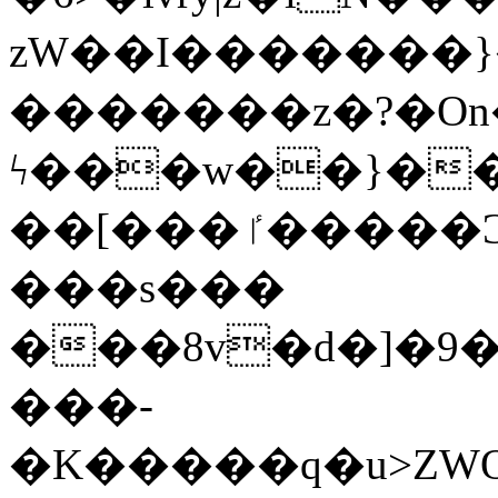
zW��I�������}�
�������z�?�O
ϟ���w��}��
��[���ٵ�����Ͻ���������x�ս��Apq�����޻�V����O�cp����ٝy{����:�k�ןNݯOOCyx6���&���?
���s���
���8v�d�]�9��6
���-
�K�����q�u>ZWOO�w��߼��W�a���p��