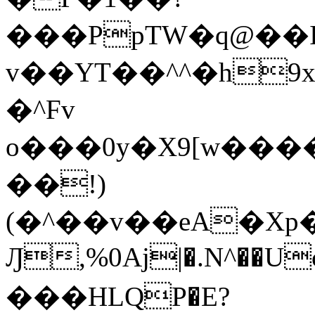
���PpTW�q@��
v��YT��^^�h9x
�^Fv
o���0y�X9[w��
��!)
(�^��v��eA�Xp�>0�+*���h����s�ײT)D$%�AQ�To�*�>W�^�=�.
Ԓ,%0Aj|�.N^��Uc
���HLQP�E?