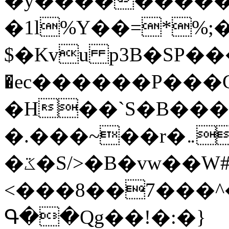
�y�����������
�1l%Y��=*%
$�Kvu p3B�SP�
�ec������P���G
�H��`S�B��
�.���~��r�޼�}�܅�mؕWu���K}
�ػ�S/>�B�vw��W#�I��*]\W��)Ħ�1��fC}
<���8��7���
Գ��Qg��!�:�}