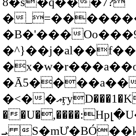
8�s�q���7?
�_=�����
�B�'���Oo���9
�^}��j�al��f
�x�w�r���a�
�Ā5����a��
�<��އӻyD���1�KS�w���!
��U�,����:Hpլ�U�K��_y4߼��O���
ܝ S�mƯ�BÓ�