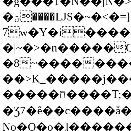
�g���1�N��jN�
�ؾ����ǇS�~�<�=]����^vz��{{��t�%
7w�Y�i����
�|~�>�n�����
�8~��������
��>K_�����j��
�����ח����T;�uU�w��oovW�N�\�v�̓��N��6xz��z^��s�;
�Ʒ7�ê��c����ǡ�Oo
No�O�o�ɺ����