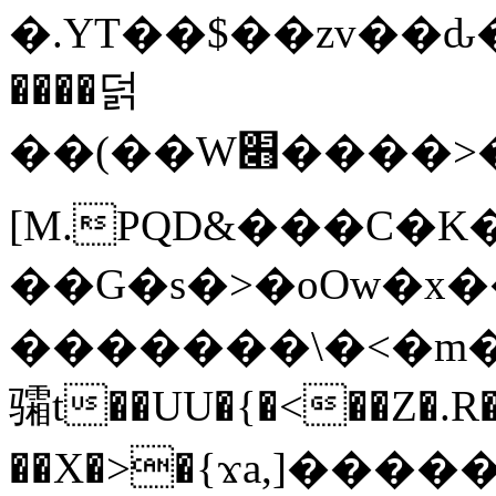
�.YT��$��zv��ԃ
����덝
��(��W׋����>��O>�d�%Y�@�@ڻ<�z{rc&׻��z�����AeK�^�����������˩t��=x~
[M.PQD&���C�K
��G�s�>�oOw�x�
�������\�<�m�PU�5�Ǉ*X�
骦t��UU�{�<��Z�.R�
��X�>�{ϫa,]�����