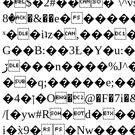
�$�2#���`\^vs
�8�&��e�������:�\���{��9�����g��f�r?
ˣ��iʇz�,���
G��B:��3Ƚ�Y�u:�
ڒ���n����%J^�}
��q;�����e;��
/[�yw#R�d���
i�x̀9��Nw����