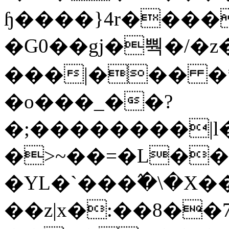
ɧ����}4r����
�G0��gj�뿩�/�z
���|��� �
�o���_��?
�;��������|
�>~��=�L��
�YL�`���߬�\�X�
��z|x�:��8�