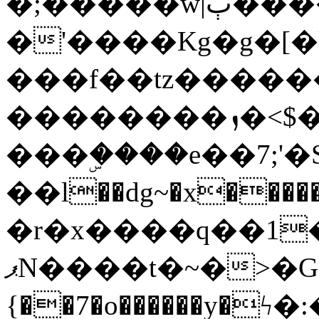
�;�����w|ٻ����<-
�'����Kg�g�[�k
���f��tz�����
��������ܙ�<$��������s���
���ۣ����e��7;'�Sc����ߋv
��l��dg~�x������G��6�{`�g���ݝ
�r�x����q��1
ޕN����t�~�>�G�{�Wރ�sl̞�@x_:�ˏ��՛��zU;wk�F�m�q}
{��7�o������y�