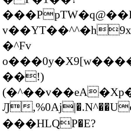
���PpTW�q@��
v��YT��^^�h9x
�^Fv
o���0y�X9[w��
��!)
(�^��v��eA�Xp�>0�+*���h����s�ײT)D$%�AQ�To�*�>W�^�=�.
Ԓ,%0Aj|�.N^��Uc
���HLQP�E?