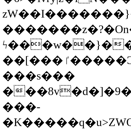
zW��I�������}�
�������z�?�O
ϟ���w��}��
��[���ٵ�����Ͻ���������x�ս��Apq�����޻�V����O�cp����ٝy{����:�k�ןNݯOOCyx6���&���?
���s���
���8v�d�]�9��6
���-
�K�����q�u>ZWOO�w��߼��W�a���p��