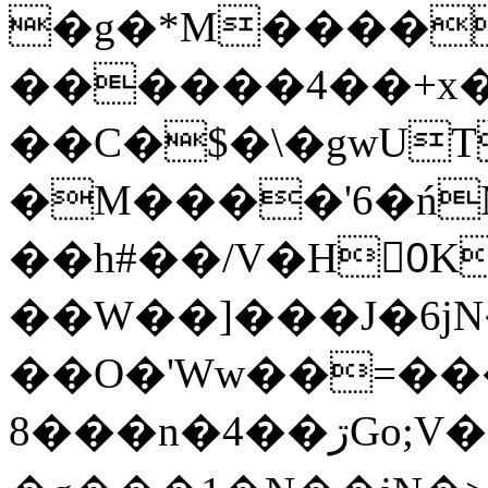
�g�*M����
������4��+x�
��C�$�\�gwUT
�M����'6�ń
��h#��/V�H0ٍK�7'�1�L�A�2
��W��]���J�6jN
��O�'Ww��=���
�8��n�4��ڗGo;V���y��4����n�7�v���Lu�/