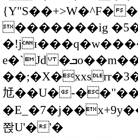
{Y"S��+>W�^F�
�������ig �5
�!jɪ���q�w��
e�`Jd �ܒo��m��1��d|
��;�X�xxsrr�
㝼��U�-��"��zȿ
�E_�7�j��x+9y�
쫝U'�'�