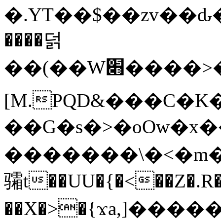
�.YT��$��zv��ԃ
����덝
��(��W׋����>��O>�d�%Y�@�@ڻ<�z{rc&׻��z�����AeK�^�����������˩t��=x~
[M.PQD&���C�K
��G�s�>�oOw�x�
�������\�<�m�PU�5�Ǉ*X�
骦t��UU�{�<��Z�.R�
��X�>�{ϫa,]�����