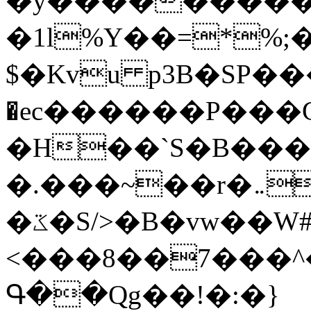
�y�����������
�1l%Y��=*%
$�Kvu p3B�SP�
�ec������P���G
�H��`S�B��
�.���~��r�޼�}�܅�mؕWu���K}
�ػ�S/>�B�vw��W#�I��*]\W��)Ħ�1��fC}
<���8��7���
Գ��Qg��!�:�}