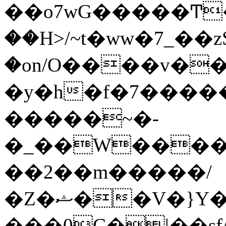
��o7wG�����Ͳ
��H>/~t�ww�7_��z
�on/O����v�
�y�h�f�7����
�����~�-
�_��W����;
��2��m�����/
�Z�ޝ��V�}Y�I�ծ�O�����S��]z��w��7�޷�����h���u��7w.ϻ���8X��ͮ�����W�dm�Jߜ��q/>?
���0C�|��sf