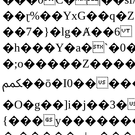
��ɽ%��YxG��q�
��7�}�lg�Ⱥ��6
�h���Y�a�`�0�
�;o�����Z������
ﶻ��ō�I0�����o�b�{L������3����2�O.z���/
�O�g��]i�j��3�u�̨S;�ܳ
{���y������