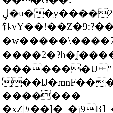
ڸ�u��y����2o�Gc���t!W���k+(���
钰vY��!��Z�9:?� �
�w�����\����7�
����2�?h�ʆ 
�������U "?
��lJ�mnF��
�������
�xZ|#��]�_�j9B