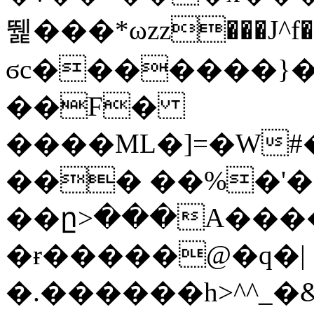
뛡���*ωzz���J^f�o
ϭc�������}��
�
�F�
����ML�]=�W#
��� ��%�'�
��ը>���A����
�ɍ�����@�q�|
�.������h>^^_�