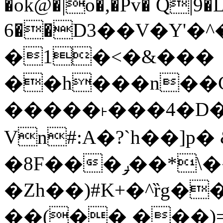
�ok@�|o�,�Pv� Q|9
6��D3��V�Y'�
�1�<�&���
��h���n��Cd
�����˫���4�D�
Vn#:A�?`h��]p�
�8F���ݛ��*\��U��S
�Zh��)#K+�^ȑg�
��(�� ���)=�