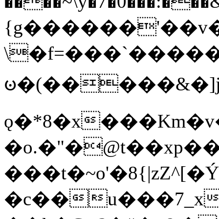
����~\y�7�0���:���&�_DN#�
{g������'��v�
\�f=���`�����
ꧽ�(�����&�]j
ǫ�*8�x���Km�v
�o.�"�@t��xp�
���t�~o'�8{|zZ^[�
�c��u���7_xg{���Q�n4���