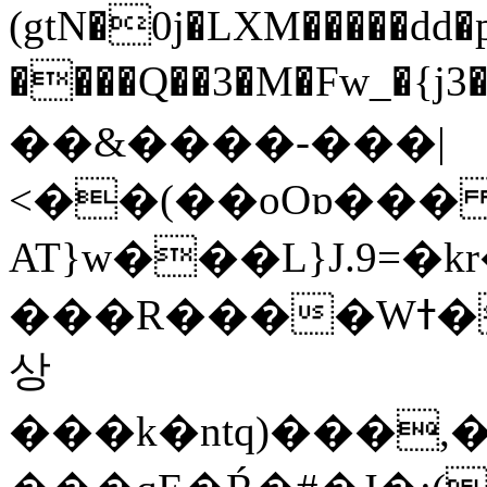
(gtN�0j�LXM�����dd
����Q��3�M�Fw_�{j3��]=����
��&����-���|
<��(��oOɒ���
AT}w���L}J.9=�
���R����Wߙ���o�O���ӯ��������?
상
���k�ntq)���,