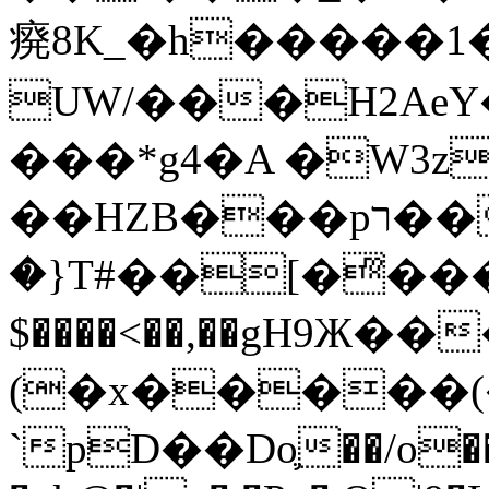
㾱8K_�h�����1
UW/���H2AeY�
���*g4�A �W3z
��HZB���pר��b�wO�N��{@H�m�F{���ۣ��?
�}T#��[�ͫ���
$����<��,��gH9Ж
(�x�����
`pD��Do֛��/o��