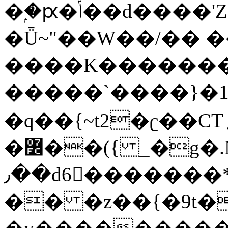
�ۭ�ԗ�ݳ��d����'Z����>!pQ}
�Ǖ~"��W��/�� ��
����K�������
�����`����}�1
�q��{~t2�ʗ��CT؍���������{�~}ur����u�}o����(�:�j���=����{�۝Vo�An��J^��������M\M�'{{l�i
�߼��({ _�g�.Nfӻg����f7z91o^��̤^�>��2�`�:|#dk�{>�>>&�tsw�Nwo�?
٫��d6򆧇�������*��[|^]oo���NW~zz>�X&�u�=K?
�� �z��{�9t�