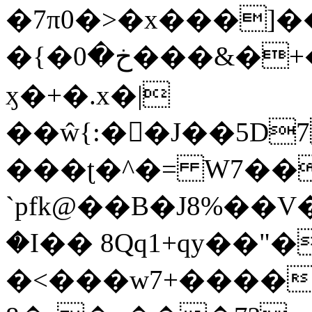
�7π0�>�x���]
�{�خ�0���&�+�zwYFEÙ4�~�_�̾�
ӽ�+�.x�|
��ŵ{:��J��5D7��
���ʈ�^�= W7��
`pfk@��B�J8%��V����\ߤ��/o��d��6b�@��J�tqw3�}>Y]������<�b��̌��{B���~v_v��fT`��88��
�I�� 8Qq1+qy��"�
�<���w󠒪7+�����X�n�F�a��M