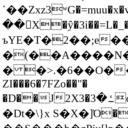
`��Zxz3ʷG�=muu�
��񛆻X�ŷ�3i��=L�
ъYE�T�2��;e�
�(��A����
� �>.�6��O��
ZI���6�7FZo��"�
�D��J2X3�ߑ�3o�|aak�q�@����]�K���w���r;�
�Dt�\}x S�X�]Ό�