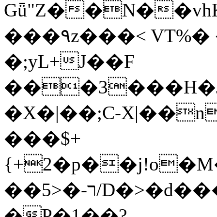
Gǖ"Z��N��v
���٩z���< VT%� �}z�XEu�<ं�Q!
�;yL+J��F
���3���H�J:~�
�X�|��;Ϲ-X|��n
���$+
{+2�p��j!o�
��ר-�<5/D�>�d�����1!u8JP�@TE�
�P�1��?