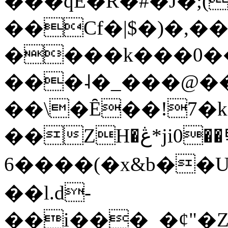
���qE�Ŕ�#�J�;(
��Cf�|$�)�,�
����k���0�
���˨�_���@��
��\�Ȇ��!7�k
��ZH�ڠ*ji0��탃
6����(�x&b��
��l.d-
��i���_�ȼ"�Z�����׋����\�\�w3�|W'�L8y<#�Y�HX�*b��.̏