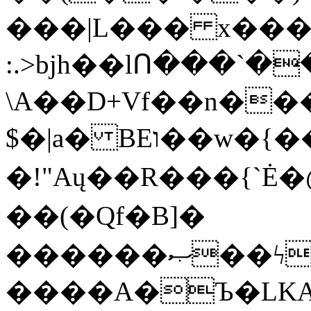
���|L��� x���b
:.>bjh��lՈ���`
\A��D+Vf��n��
$�|a� BEו��w�{���;���q�X��d%�������W� hU�(�1�Ū}9�S�F<��i�L3�;�
�!"Aų��R���{`
��(�Qf�B]�
������ޞ��ϟak��r��_39$�8�p���7�2�yIZ�R��x��/
����A�Ъ�LKA