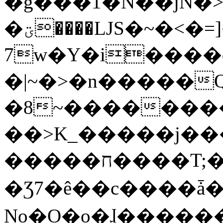
�g���1�N��jN�
�ؾ����ǇS�~�<�=]����^vz��{{��t�%
7w�Y�i����
�|~�>�n�����
�8~��������
��>K_�����j��
�����ח����T;�uU�w��oovW�N�\�v�̓��N��6xz��z^��s�;
�Ʒ7�ê��c����ǡ�Oo
No�O�o�ɺ����