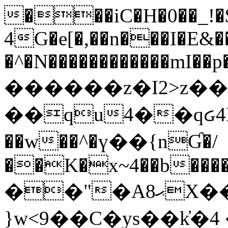
���iC�H�0��_!
4G�e[�,��n���I�E&��
�^�N������������mI��p�
������z�I2>z��
��qu4��qᏽ4H&A
��w��^�ү��{nƓ�/
��K�x~4��b�����
��"�Aޙ8X��M��K�D
}w<9��C�ys��k҆�޼� :���4�� 4�E0���oӮ�