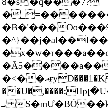
8�s�q���7?
�_=�����
�B�'���Oo���9
�^}��j�al��f
�x�w�r���a�
�Ā5����a��
�<��އӻyD���1�KS�w���!
��U�,����:Hpլ�U�K��_y4߼��O���
ܝ S�mƯ�BÓ�