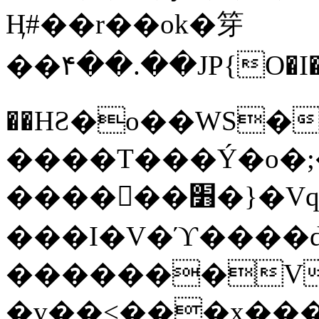
Ӊ#��r��ok�笌
��۴��.��JP{O�I
��ΗƧ�o��WS�
����T���Ý�o�;����������
������׻�}�Vq���j¯���P�.QwO�ｓ
���I�V�ϓ����d
�������V
�v��<���x���ۻ��a���R_�n���