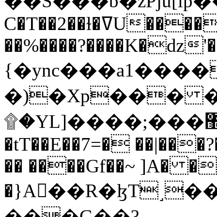
C�T��2��ɫ�ߜU����2�L�����m" �
��%����?����K�ǳ'�
{�ync���a1����
�)�Xp��� �
۩�YL]����;���׿�޽������+��k��o���O�Zt�6�[a��v_r;�b�f���==
�tT��E��7=� ��|���?
�� ����Gf��~ ]A� �
�}A��R�ɮT˼�
���G��?