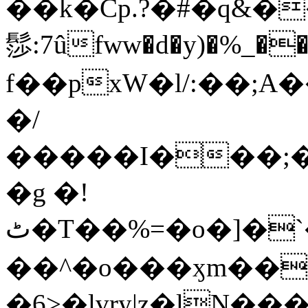
��k�Cp.?�#�q&�
髿:7ûfww�d�y)�%_�����>
f��pxW�l/:��;A
�/
�����I���;�
�g �!
ٹ�T��%=�o�]�`�8mxݽ������˳���0�n̾X'��3ǘ9����������I�&��G�������z>��]�%��/
��^�o���ӽm��ܑ�wOooOn���������
�6>�lvry|z�lN���