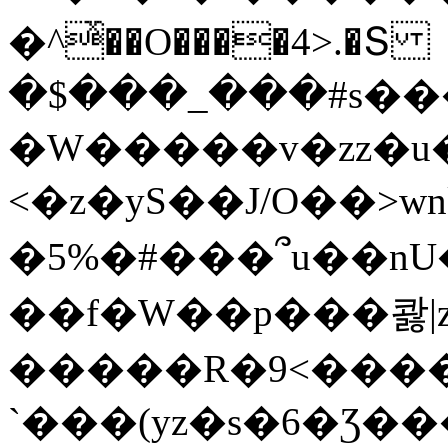
�^ͯ��O����4>.�Տ
�$���_���#s��
�W�����v�zz�u�
<�z�yS��J/O��>wn
�5%�#���՞u��nU
��f�W��p���콿|z
�����R�9<����
`���(yz�s�6�Ʒ�