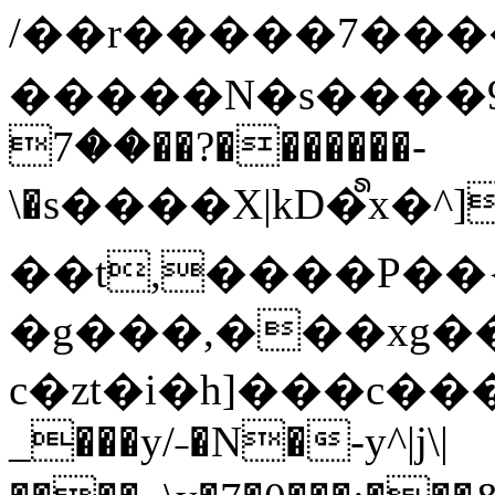
/��r�����7��
�����N�s����9�j
��7��?�������-
\�s����X|kD�᩺x
��t,����P��{
�g���,���xg�
c�zt�i�h]���c���
_���y/˗�N�-y^|j\|