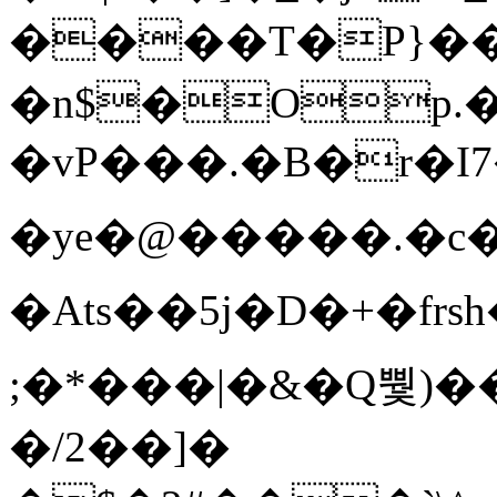
����T�Ρ}�
�n$�Op.
�vP���.�B�r�I7�gp~H
�ye�@��� ��.�c
�Ats��5j�D�+�fr
;�*���|�&�Q뿿)�
�/2��]�