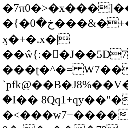
�7π0�>�x���]
�{�خ�0���&�+�zwYFEÙ4�~�_�̾�
ӽ�+�.x�|
��ŵ{:��J��5D7��
���ʈ�^�= W7��
`pfk@��B�J8%��V����\ߤ��/o��d��6b�@��J�tqw3�}>Y]������<�b��̌��{B���~v_v��fT`��88��
�I�� 8Qq1+qy��"�
�<���w󠒪7+�����X�n�F�a��M