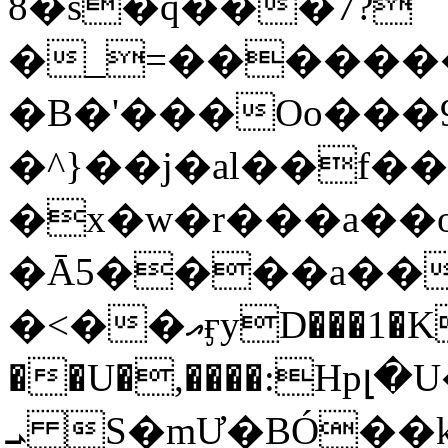
8�s�q���7?
�_=�����
�B�'���Oo���9
�^}��j�al��f
�x�w�r���a�
�Ā5����a��
�<��އӻyD���1�KS�w���!
��U�,����:Hpլ�U�K��_y4߼��O���
ܝ S�mƯ�BÓ�