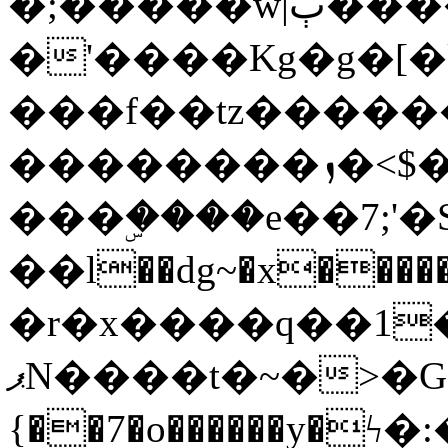
�;�����w|ٻ����<-
�'����Kg�g�[�k
���f��tz�����
��������ܙ�<$��������s���
���ۣ����e��7;'�Sc����ߋv
��l��dg~�x������G��6�{`�g���ݝ
�r�x����q��1
ޕN����t�~�>�G�{�Wރ�sl̞�@x_:�ˏ��՛��zU;wk�F�m�q}
{��7�o������y�