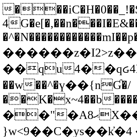
���iC�H�0��_!
4G�e[�,��n���I�E&��
�^�N������������mI��p�
������z�I2>z��
��qu4��qᏽ4H&A
��w��^�ү��{nƓ�/
��K�x~4��b�����
��"�Aޙ8X��M��K�D
}w<9��C�ys��k҆�޼� :���4�� 4�E0���oӮ�