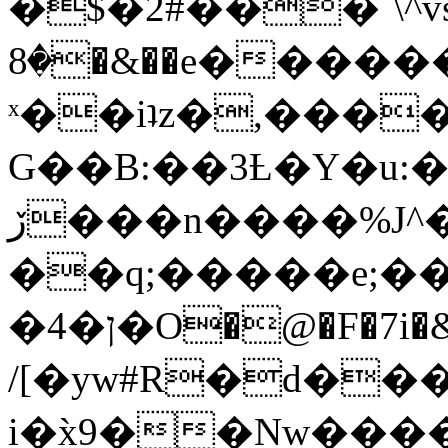
�$�2#���`\^vs
�8�&��e�������:�\���{��9�����g��f�r?
ˣ��iʇz�,���
G��B:��3Ƚ�Y�u:�
ڒ���n����%J^�}
��q;�����e;��
/[�yw#R�d���
i�x̀9��Nw����