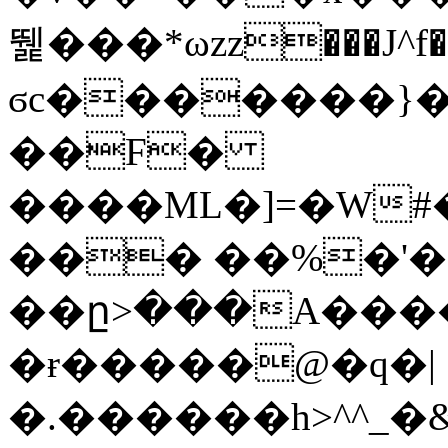
뛡���*ωzz���J^f�o
ϭc�������}��
�
�F�
����ML�]=�W#
��� ��%�'�
��ը>���A����
�ɍ�����@�q�|
�.������h>^^_�