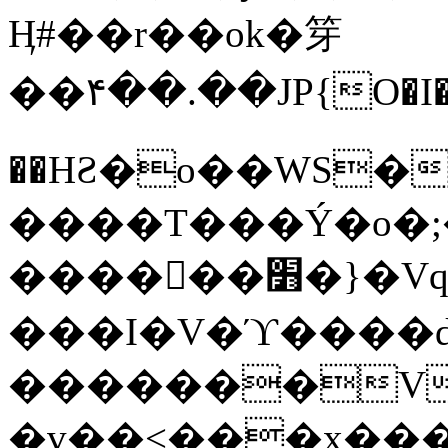
Ӊ#��r��ok�笌
��۴��.��JP{O�I
��ΗƧ�o��WS�
����T���Ý�o�;����������
������׻�}�Vq���j¯���P�.QwO�ｓ
���I�V�ϓ����d
�������V
�v��<���x���ۻ��a���R_�n���