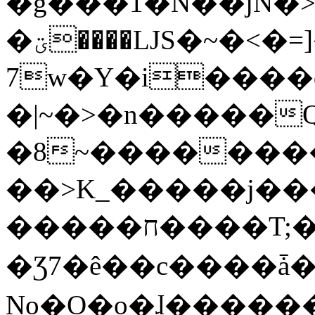
�g���1�N��jN�
�ؾ����ǇS�~�<�=]����^vz��{{��t�%
7w�Y�i����
�|~�>�n�����
�8~��������
��>K_�����j��
�����ח����T;�uU�w��oovW�N�\�v�̓��N��6xz��z^��s�;
�Ʒ7�ê��c����ǡ�Oo
No�O�o�ɺ����