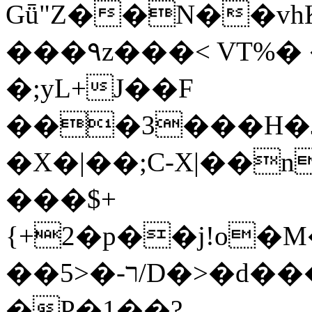
Gǖ"Z��N��v
���٩z���< VT%� �}z�XEu�<ं�Q!
�;yL+J��F
���3���H�J:~�
�X�|��;Ϲ-X|��n
���$+
{+2�p��j!o�
��ר-�<5/D�>�d�����1!u8JP�@TE�
�P�1��?