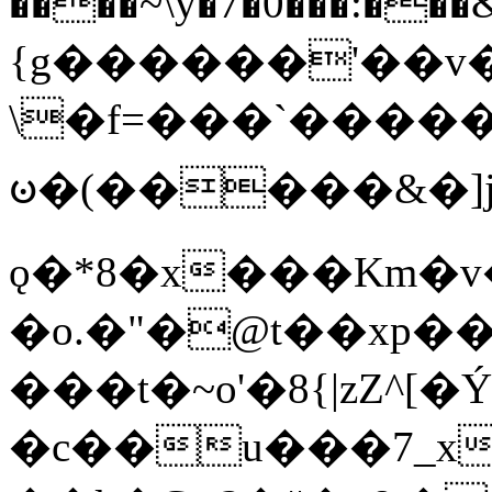
����~\y�7�0���:���&�_DN#�
{g������'��v�
\�f=���`�����
ꧽ�(�����&�]j
ǫ�*8�x���Km�v
�o.�"�@t��xp�
���t�~o'�8{|zZ^[�
�c��u���7_xg{���Q�n4���