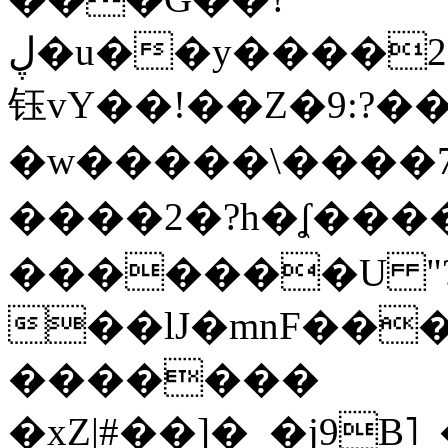
ڸ�u��y����2o�Gc���t!W���k+(���
钰vY��!��Z�9:?� �
�w�����\����7�
����2�?h�ʆ 
�������U "?
��lJ�mnF��
�������
�xZ|#��]�_�j9B