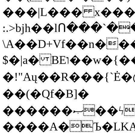
���|L��� x���b
:.>bjh��lՈ���`
\A��D+Vf��n��
$�|a� BEו��w�{���;���q�X��d%�������W� hU�(�1�Ū}9�S�F<��i�L3�;�
�!"Aų��R���{`
��(�Qf�B]�
������ޞ��ϟak��r��_39$�8�p���7�2�yIZ�R��x��/
����A�Ъ�LKA