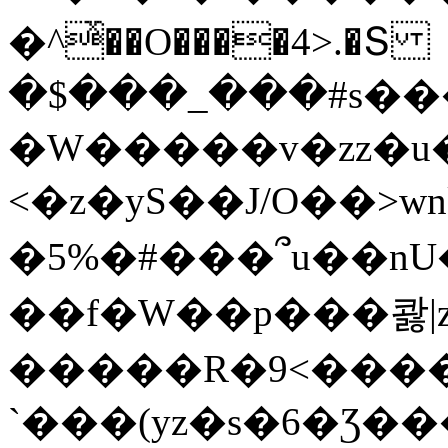
�^ͯ��O����4>.�Տ
�$���_���#s��
�W�����v�zz�u�
<�z�yS��J/O��>wn
�5%�#���՞u��nU
��f�W��p���콿|z
�����R�9<����
`���(yz�s�6�Ʒ�