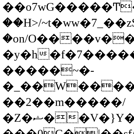
��o7wG�����Ͳ
��H>/~t�ww�7_��z
�on/O����v�
�y�h�f�7����
�����~�-
�_��W����;
��2��m�����/
�Z�ޝ��V�}Y�I�ծ�O�����S��]z��w��7�޷�����h���u��7w.ϻ���8X��ͮ�����W�dm�Jߜ��q/>?
���0C�|��sf