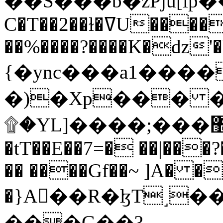
C�T��2��ɫ�ߜU����2�L�����m" �
��%����?����K�ǳ'�
{�ync���a1����
�)�Xp��� �
۩�YL]����;���׿�޽������+��k��o���O�Zt�6�[a��v_r;�b�f���==
�tT��E��7=� ��|���?
�� ����Gf��~ ]A� �
�}A��R�ɮT˼�
���G��?