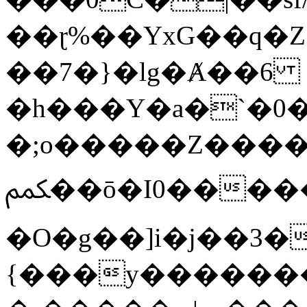
��ɽ%��YxG��q�
��7�}�lg�Ⱥ��6
�h���Y�a�`�0�
�;o�����Z������
ﶻ��ō�I0�����o�b�{L������3����2�O.z���/
�O�g��]i�j��3�u�̨S;�ܳ
{���y������