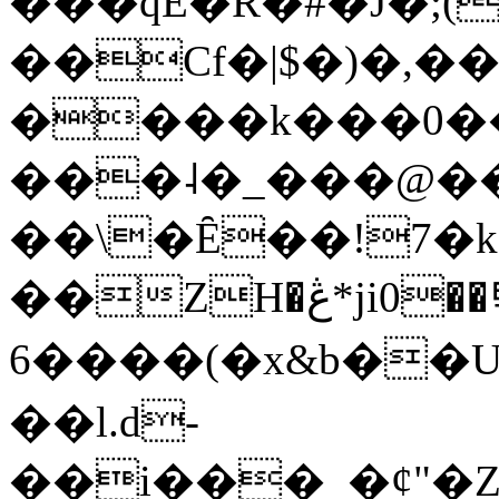
���qE�Ŕ�#�J�;(
��Cf�|$�)�,�
����k���0�
���˨�_���@��
��\�Ȇ��!7�k
��ZH�ڠ*ji0��탃
6����(�x&b��
��l.d-
��i���_�ȼ"�Z�����׋����\�\�w3�|W'�L8y<#�Y�HX�*b��.̏