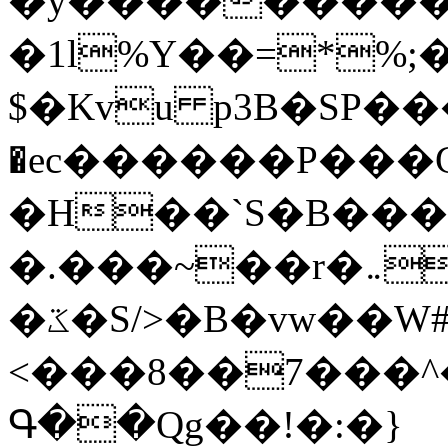
�y�����������
�1l%Y��=*%
$�Kvu p3B�SP�
�ec������P���G
�H��`S�B��
�.���~��r�޼�}�܅�mؕWu���K}
�ػ�S/>�B�vw��W#�I��*]\W��)Ħ�1��fC}
<���8��7���
Գ��Qg��!�:�}