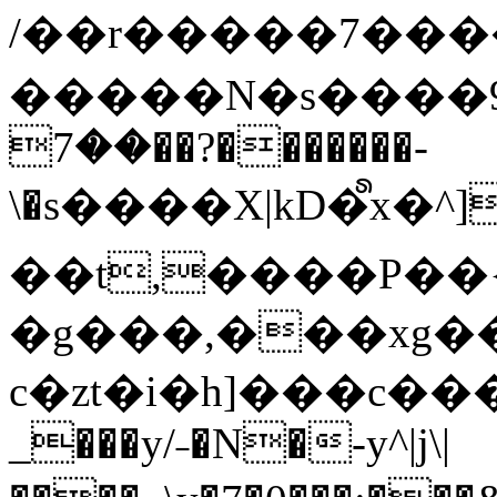
/��r�����7��
�����N�s����9�j
��7��?�������-
\�s����X|kD�᩺x
��t,����P��{
�g���,���xg�
c�zt�i�h]���c���
_���y/˗�N�-y^|j\|