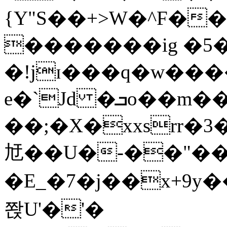
{Y"S��+>W�^F�
�������ig �5
�!jɪ���q�w��
e�`Jd �ܒo��m��1��d|
��;�X�xxsrr�
㝼��U�-��"��zȿ
�E_�7�j��x+9y�
쫝U'�'�