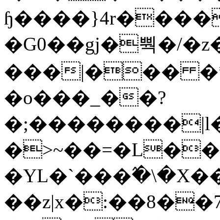
ɧ����}4r����
�G0��gj�뿩�/�z
���|��� �
�o���_��?
�;��������|
�>~��=�L��
�YL�`���߬�\�X�
��z|x�:��8�