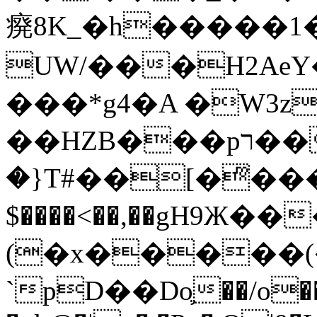
㾱8K_�h�����1
UW/���H2AeY�
���*g4�A �W3z
��HZB���pר��b�wO�N��{@H�m�F{���ۣ��?
�}T#��[�ͫ���
$����<��,��gH9Ж
(�x�����
`pD��Do֛��/o��