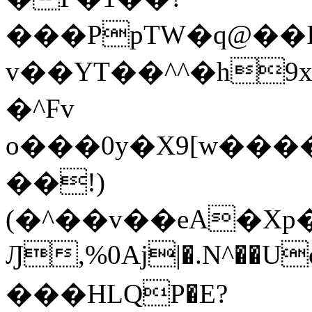
���PpTW�q@��
v��YT��^^�h9x
�^Fv
o���0y�X9[w��
��!)
(�^��v��eA�Xp�>0�+*���h����s�ײT)D$%�AQ�To�*�>W�^�=�.
Ԓ,%0Aj|�.N^��Uc
���HLQP�E?