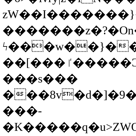
zW��I�������}�
�������z�?�O
ϟ���w��}��
��[���ٵ�����Ͻ���������x�ս��Apq�����޻�V����O�cp����ٝy{����:�k�ןNݯOOCyx6���&���?
���s���
���8v�d�]�9��6
���-
�K�����q�u>ZWOO�w��߼��W�a���p��