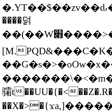
�.YT��$��zv��ԃ
����덝
��(��W׋����>��O>�d�%Y�@�@ڻ<�z{rc&׻��z�����AeK�^�����������˩t��=x~
[M.PQD&���C�K
��G�s�>�oOw�x�
�������\�<�m�PU�5�Ǉ*X�
骦t��UU�{�<��Z�.R�
��X�>�{ϫa,]�����