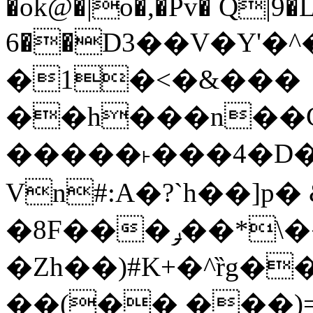
�ok@�|o�,�Pv� Q|9
6��D3��V�Y'�
�1�<�&���
��h���n��Cd
�����˫���4�D�
Vn#:A�?`h��]p�
�8F���ݛ��*\��U��S
�Zh��)#K+�^ȑg�
��(�� ���)=�