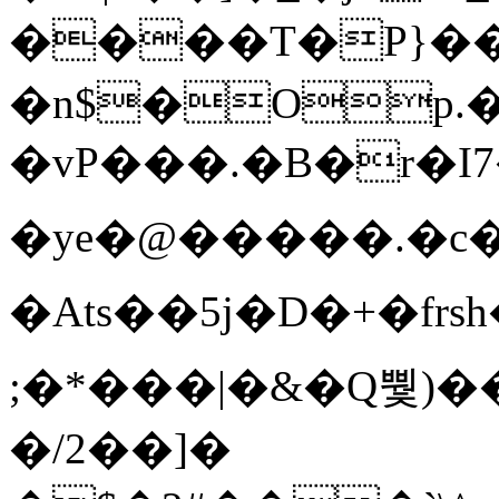
����T�Ρ}�
�n$�Op.
�vP���.�B�r�I7�gp~H
�ye�@��� ��.�c
�Ats��5j�D�+�fr
;�*���|�&�Q뿿)�
�/2��]�