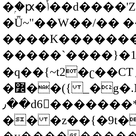
�ۭ�ԗ�ݳ��d����'Z����>!pQ}
�Ǖ~"��W��/�� ��
����K�������
�����`����}�1
�q��{~t2�ʗ��CT؍���������{�~}ur����u�}o����(�:�j���=����{�۝Vo�An��J^��������M\M�'{{l�i
�߼��({ _�g�.Nfӻg����f7z91o^��̤^�>��2�`�:|#dk�{>�>>&�tsw�Nwo�?
٫��d6򆧇�������*��[|^]oo���NW~zz>�X&�u�=K?
�� �z��{�9t�