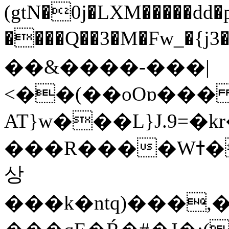
(gtN�0j�LXM�����dd
����Q��3�M�Fw_�{j3��]=����
��&����-���|
<��(��oOɒ���
AT}w���L}J.9=�
���R����Wߙ���o�O���ӯ��������?
상
���k�ntq)���,