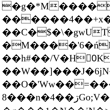
�g�*M����
������4��+x�
��C�$�\�gwUT
�M����'6�ń
��h#��/V�H0ٍK�7'�1�L�A�2
��W��]���J�6jN
��O�'Ww��=���
�8��n�4��ڗGo;V���y��4����n�7�v���Lu�/