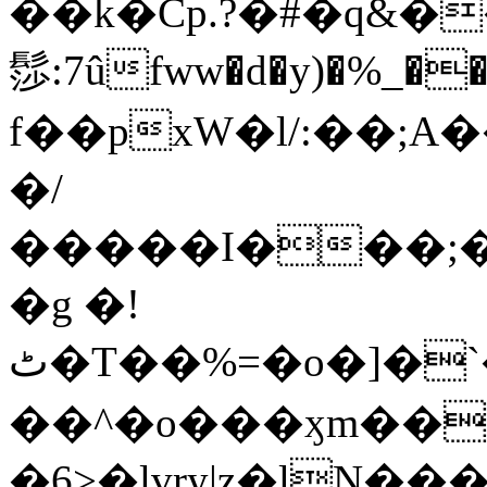
��k�Cp.?�#�q&�
髿:7ûfww�d�y)�%_�����>
f��pxW�l/:��;A
�/
�����I���;�
�g �!
ٹ�T��%=�o�]�`�8mxݽ������˳���0�n̾X'��3ǘ9����������I�&��G�������z>��]�%��/
��^�o���ӽm��ܑ�wOooOn���������
�6>�lvry|z�lN���