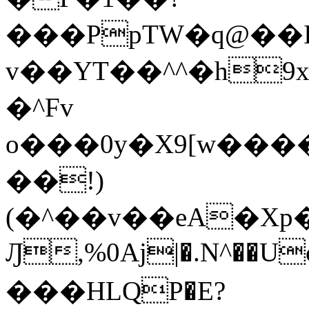
���PpTW�q@��
v��YT��^^�h9x
�^Fv
o���0y�X9[w��
��!)
(�^��v��eA�Xp�>0�+*���h����s�ײT)D$%�AQ�To�*�>W�^�=�.
Ԓ,%0Aj|�.N^��Uc
���HLQP�E?