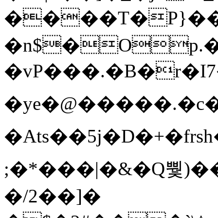
����T�Ρ}�
�n$�Op.
�vP���.�B�r�I7�gp~H
�ye�@��� ��.�c
�Ats��5j�D�+�fr
;�*���|�&�Q뿿)�
�/2��]�