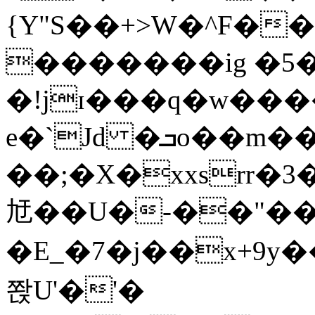
{Y"S��+>W�^F�
�������ig �5
�!jɪ���q�w��
e�`Jd �ܒo��m��1��d|
��;�X�xxsrr�
㝼��U�-��"��zȿ
�E_�7�j��x+9y�
쫝U'�'�