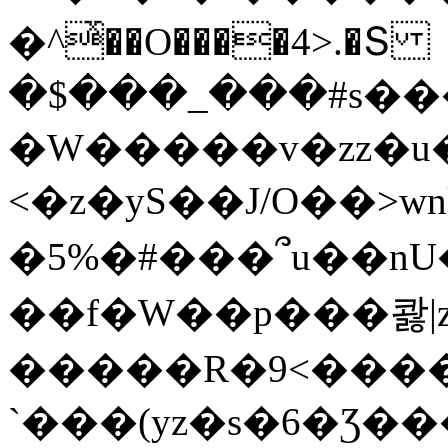
�^ͯ��O����4>.�Տ
�$���_���#s��
�W�����v�zz�u�
<�z�yS��J/O��>wn
�5%�#���՞u��nU
��f�W��p���콿|z
�����R�9<����
`���(yz�s�6�Ʒ�