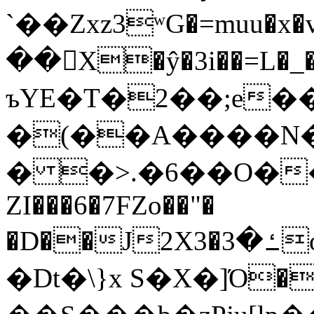
`��Zxz3ʷG�=muu�
��񛆻X�ŷ�3i��=L�
ъYE�T�2��;e�
�(��A����
� �>.�6��O��
ZI���6�7FZo��"�
�D��J2X3�ߑ�3o�|aak�q�@����]�K���w���r;�
�Dt�\}x S�X�]Ό�