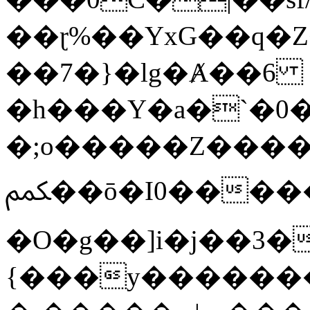
��ɽ%��YxG��q�
��7�}�lg�Ⱥ��6
�h���Y�a�`�0�
�;o�����Z������
ﶻ��ō�I0�����o�b�{L������3����2�O.z���/
�O�g��]i�j��3�u�̨S;�ܳ
{���y������