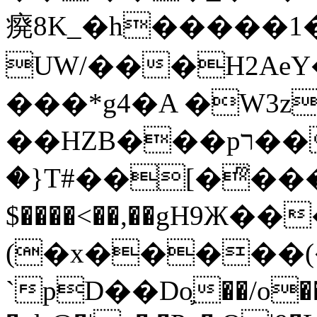
㾱8K_�h�����1
UW/���H2AeY�
���*g4�A �W3z
��HZB���pר��b�wO�N��{@H�m�F{���ۣ��?
�}T#��[�ͫ���
$����<��,��gH9Ж
(�x�����
`pD��Do֛��/o��