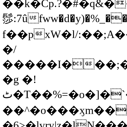
��k�Cp.?�#�q&�
髿:7ûfww�d�y)�%_�����>
f��pxW�l/:��;A
�/
�����I���;�
�g �!
ٹ�T��%=�o�]�`�8mxݽ������˳���0�n̾X'��3ǘ9����������I�&��G�������z>��]�%��/
��^�o���ӽm��ܑ�wOooOn���������
�6>�lvry|z�lN���