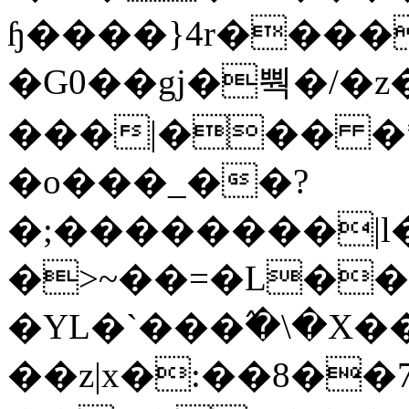
ɧ����}4r����
�G0��gj�뿩�/�z
���|��� �
�o���_��?
�;��������|
�>~��=�L��
�YL�`���߬�\�X�
��z|x�:��8�