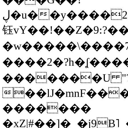
ڸ�u��y����2o�Gc���t!W���k+(���
钰vY��!��Z�9:?� �
�w�����\����7�
����2�?h�ʆ 
�������U "?
��lJ�mnF��
�������
�xZ|#��]�_�j9B