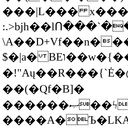
���|L��� x���b
:.>bjh��lՈ���`
\A��D+Vf��n��
$�|a� BEו��w�{���;���q�X��d%�������W� hU�(�1�Ū}9�S�F<��i�L3�;�
�!"Aų��R���{`
��(�Qf�B]�
������ޞ��ϟak��r��_39$�8�p���7�2�yIZ�R��x��/
����A�Ъ�LKA