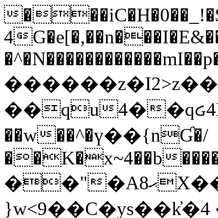
���iC�H�0��_!
4G�e[�,��n���I�E&��
�^�N������������mI��p�
������z�I2>z��
��qu4��qᏽ4H&A
��w��^�ү��{nƓ�/
��K�x~4��b�����
��"�Aޙ8X��M��K�D
}w<9��C�ys��k҆�޼� :���4�� 4�E0���oӮ�