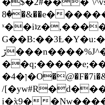
�$�2#���`\^vs
�8�&��e�������:�\���{��9�����g��f�r?
ˣ��iʇz�,���
G��B:��3Ƚ�Y�u:�
ڒ���n����%J^�}
��q;�����e;��
/[�yw#R�d���
i�x̀9��Nw����