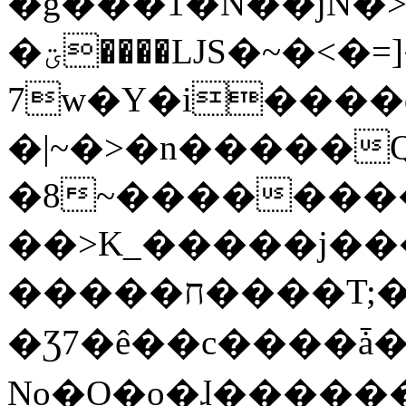
�g���1�N��jN�
�ؾ����ǇS�~�<�=]����^vz��{{��t�%
7w�Y�i����
�|~�>�n�����
�8~��������
��>K_�����j��
�����ח����T;�uU�w��oovW�N�\�v�̓��N��6xz��z^��s�;
�Ʒ7�ê��c����ǡ�Oo
No�O�o�ɺ����