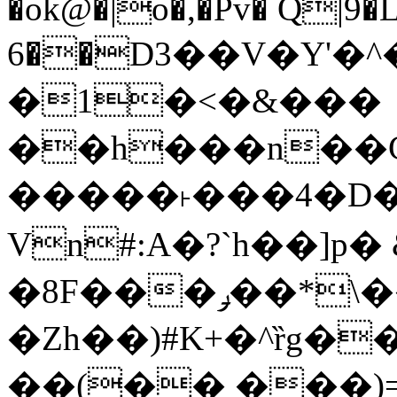
�ok@�|o�,�Pv� Q|9
6��D3��V�Y'�
�1�<�&���
��h���n��Cd
�����˫���4�D�
Vn#:A�?`h��]p�
�8F���ݛ��*\��U��S
�Zh��)#K+�^ȑg�
��(�� ���)=�