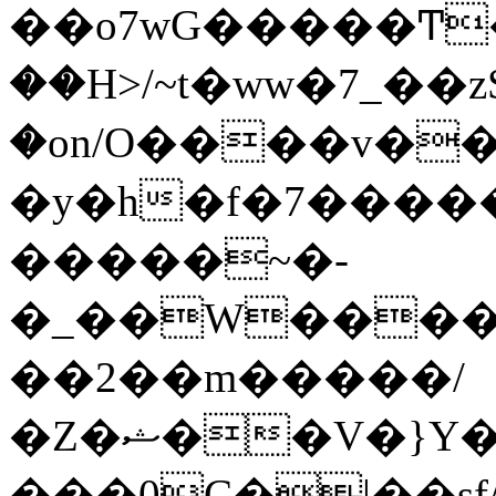
��o7wG�����Ͳ
��H>/~t�ww�7_��z
�on/O����v�
�y�h�f�7����
�����~�-
�_��W����;
��2��m�����/
�Z�ޝ��V�}Y�I�ծ�O�����S��]z��w��7�޷�����h���u��7w.ϻ���8X��ͮ�����W�dm�Jߜ��q/>?
���0C�|��sf