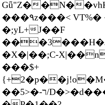
Gǖ"Z��N��v
���٩z���< VT%� �}z�XEu�<ं�Q!
�;yL+J��F
���3���H�J:~�
�X�|��;Ϲ-X|��n
���$+
{+2�p��j!o�
��ר-�<5/D�>�d�����1!u8JP�@TE�
�P�1��?