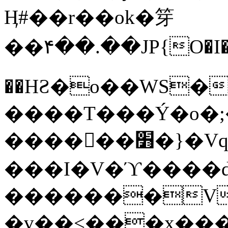
Ӊ#��r��ok�笌
��۴��.��JP{O�I
��ΗƧ�o��WS�
����T���Ý�o�;����������
������׻�}�Vq���j¯���P�.QwO�ｓ
���I�V�ϓ����d
�������V
�v��<���x���ۻ��a���R_�n���