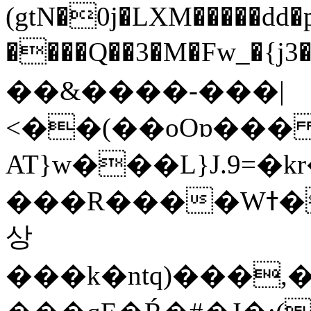
(gtN�0j�LXM�����dd
����Q��3�M�Fw_�{j3��]=����
��&����-���|
<��(��oOɒ���
AT}w���L}J.9=�
���R����Wߙ���o�O���ӯ��������?
상
���k�ntq)���,