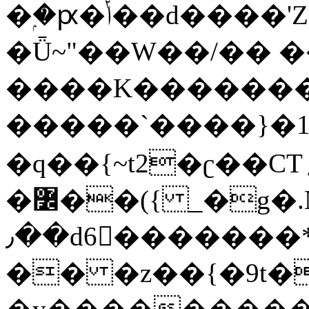
�ۭ�ԗ�ݳ��d����'Z����>!pQ}
�Ǖ~"��W��/�� ��
����K�������
�����`����}�1
�q��{~t2�ʗ��CT؍���������{�~}ur����u�}o����(�:�j���=����{�۝Vo�An��J^��������M\M�'{{l�i
�߼��({ _�g�.Nfӻg����f7z91o^��̤^�>��2�`�:|#dk�{>�>>&�tsw�Nwo�?
٫��d6򆧇�������*��[|^]oo���NW~zz>�X&�u�=K?
�� �z��{�9t�