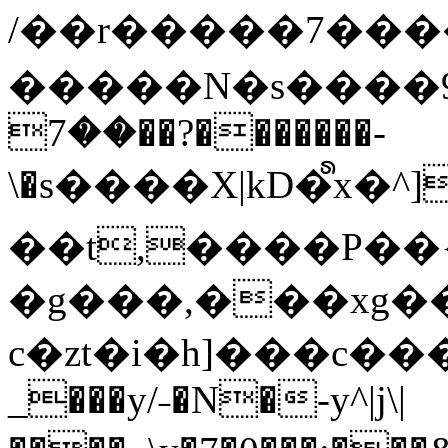
/��r�����7��
�����N�s����9�j
��7��?�������-
\�s����X|kD�᩺x
��t,����P��{
�g���,���xg�
c�zt�i�h]���c���
_���y/˗�N�-y^|j\|