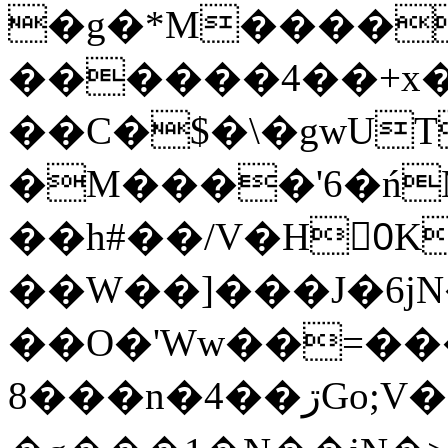
�g�*M����
������4��+x�
��C�$�\�gwUT
�M����'6�ń
��h#��/V�H0ٍK�7'�1�L�A�2
��W��]���J�6jN
��O�'Ww��=���
�8��n�4��ڗGo;V���y��4����n�7�v���Lu�/