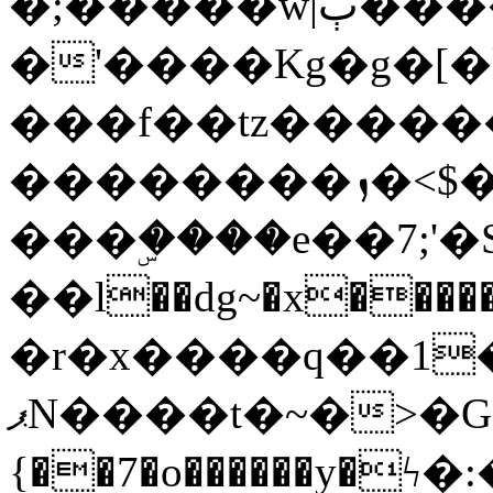
�;�����w|ٻ����<-
�'����Kg�g�[�k
���f��tz�����
��������ܙ�<$��������s���
���ۣ����e��7;'�Sc����ߋv
��l��dg~�x������G��6�{`�g���ݝ
�r�x����q��1
ޕN����t�~�>�G�{�Wރ�sl̞�@x_:�ˏ��՛��zU;wk�F�m�q}
{��7�o������y�