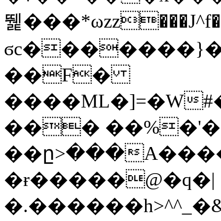
뛡���*ωzz���J^f�o
ϭc�������}��
�
�F�
����ML�]=�W#
��� ��%�'�
��ը>���A����
�ɍ�����@�q�|
�.������h>^^_�