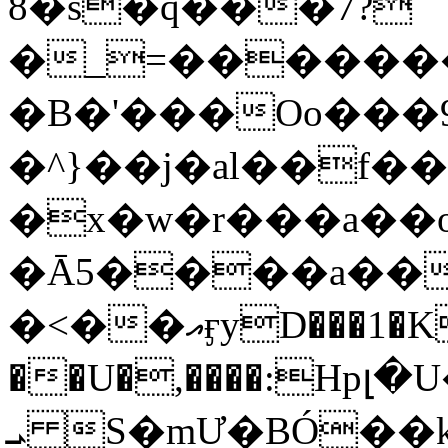
8�s�q���7?
�_=�����
�B�'���Oo���9
�^}��j�al��f
�x�w�r���a�
�Ā5����a��
�<��އӻyD���1�KS�w���!
��U�,����:Hpլ�U�K��_y4߼��O���
ܝ S�mƯ�BÓ�