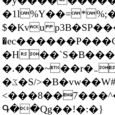
�y�����������
�1l%Y��=*%
$�Kvu p3B�SP�
�ec������P���G
�H��`S�B��
�.���~��r�޼�}�܅�mؕWu���K}
�ػ�S/>�B�vw��W#�I��*]\W��)Ħ�1��fC}
<���8��7���
Գ��Qg��!�:�}