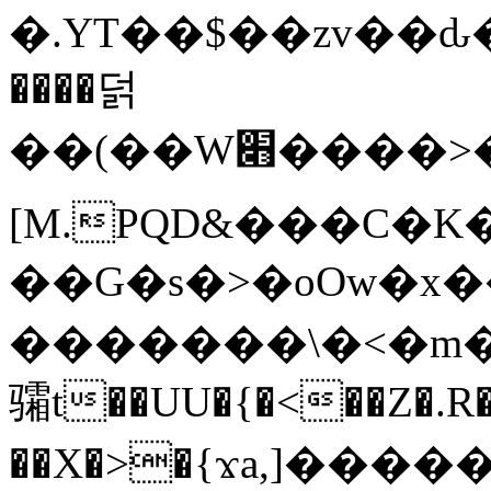
�.YT��$��zv��ԃ
����덝
��(��W׋����>��O>�d�%Y�@�@ڻ<�z{rc&׻��z�����AeK�^�����������˩t��=x~
[M.PQD&���C�K
��G�s�>�oOw�x�
�������\�<�m�PU�5�Ǉ*X�
骦t��UU�{�<��Z�.R�
��X�>�{ϫa,]�����