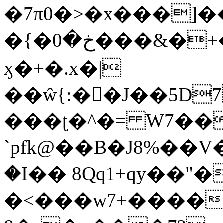
�7π0�>�x���]
�{�خ�0���&�+�zwYFEÙ4�~�_�̾�
ӽ�+�.x�|
��ŵ{:��J��5D7��
���ʈ�^�= W7��
`pfk@��B�J8%��V����\ߤ��/o��d��6b�@��J�tqw3�}>Y]������<�b��̌��{B���~v_v��fT`��88��
�I�� 8Qq1+qy��"�
�<���w󠒪7+�����X�n�F�a��M