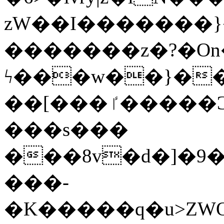
zW��I�������}�
�������z�?�O
ϟ���w��}��
��[���ٵ�����Ͻ���������x�ս��Apq�����޻�V����O�cp����ٝy{����:�k�ןNݯOOCyx6���&���?
���s���
���8v�d�]�9��6
���-
�K�����q�u>ZWOO�w��߼��W�a���p��