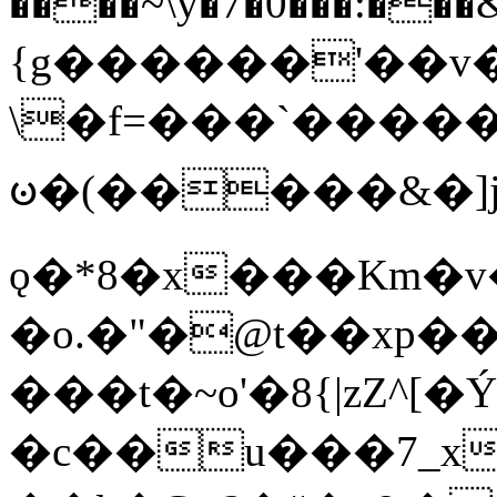
����~\y�7�0���:���&�_DN#�
{g������'��v�
\�f=���`�����
ꧽ�(�����&�]j
ǫ�*8�x���Km�v
�o.�"�@t��xp�
���t�~o'�8{|zZ^[�
�c��u���7_xg{���Q�n4���