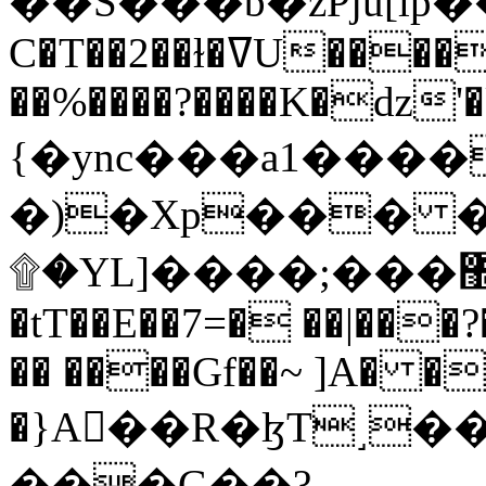
C�T��2��ɫ�ߜU����2�L�����m" �
��%����?����K�ǳ'�
{�ync���a1����
�)�Xp��� �
۩�YL]����;���׿�޽������+��k��o���O�Zt�6�[a��v_r;�b�f���==
�tT��E��7=� ��|���?
�� ����Gf��~ ]A� �
�}A��R�ɮT˼�
���G��?