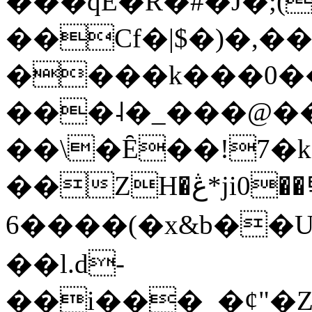
���qE�Ŕ�#�J�;(
��Cf�|$�)�,�
����k���0�
���˨�_���@��
��\�Ȇ��!7�k
��ZH�ڠ*ji0��탃
6����(�x&b��
��l.d-
��i���_�ȼ"�Z�����׋����\�\�w3�|W'�L8y<#�Y�HX�*b��.̏