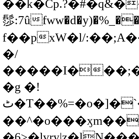
��k�Cp.?�#�q&�
髿:7ûfww�d�y)�%_�����>
f��pxW�l/:��;A
�/
�����I���;�
�g �!
ٹ�T��%=�o�]�`�8mxݽ������˳���0�n̾X'��3ǘ9����������I�&��G�������z>��]�%��/
��^�o���ӽm��ܑ�wOooOn���������
�6>�lvry|z�lN���