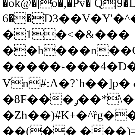
�ok@�|o�,�Pv� Q|9
6��D3��V�Y'�
�1�<�&���
��h���n��Cd
�����˫���4�D�
Vn#:A�?`h��]p�
�8F���ݛ��*\��U��S
�Zh��)#K+�^ȑg�
��(�� ���)=�