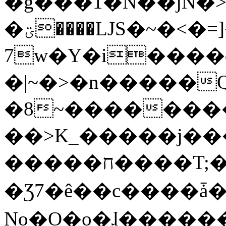
�g���1�N��jN�
�ؾ����ǇS�~�<�=]����^vz��{{��t�%
7w�Y�i����
�|~�>�n�����
�8~��������
��>K_�����j��
�����ח����T;�uU�w��oovW�N�\�v�̓��N��6xz��z^��s�;
�Ʒ7�ê��c����ǡ�Oo
No�O�o�ɺ����