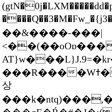
(gtN�0j�LXM�����dd
����Q��3�M�Fw_�{j3��]=����
��&����-���|
<��(��oOɒ���
AT}w���L}J.9=�
���R����Wߙ���o�O���ӯ��������?
상
���k�ntq)���,