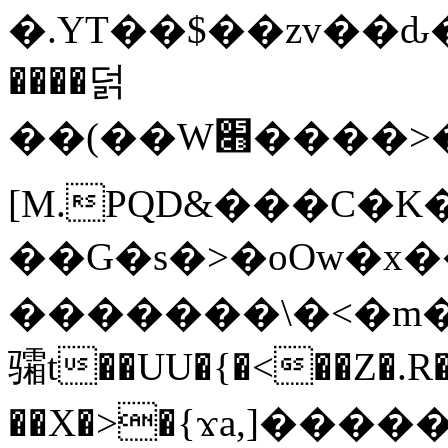
�.YT��$��zv��ԃ
����덝
��(��W׋����>��O>�d�%Y�@�@ڻ<�z{rc&׻��z�����AeK�^�����������˩t��=x~
[M.PQD&���C�K
��G�s�>�oOw�x�
�������\�<�m�PU�5�Ǉ*X�
骦t��UU�{�<��Z�.R�
��X�>�{ϫa,]�����