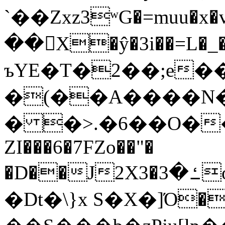
`��Zxz3ʷG�=muu�
��񛆻X�ŷ�3i��=L�
ъYE�T�2��;e�
�(��A����
� �>.�6��O��
ZI���6�7FZo��"�
�D��J2X3�ߑ�3o�|aak�q�@����]�K���w���r;�
�Dt�\}x S�X�]Ό�