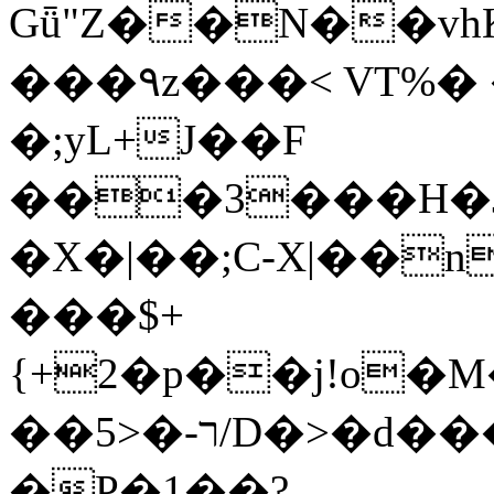
Gǖ"Z��N��v
���٩z���< VT%� �}z�XEu�<ं�Q!
�;yL+J��F
���3���H�J:~�
�X�|��;Ϲ-X|��n
���$+
{+2�p��j!o�
��ר-�<5/D�>�d�����1!u8JP�@TE�
�P�1��?