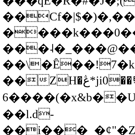
���qE�Ŕ�#�J�;(
��Cf�|$�)�,�
����k���0�
���˨�_���@��
��\�Ȇ��!7�k
��ZH�ڠ*ji0��탃
6����(�x&b��
��l.d-
��i���_�ȼ"�Z�����׋����\�\�w3�|W'�L8y<#�Y�HX�*b��.̏