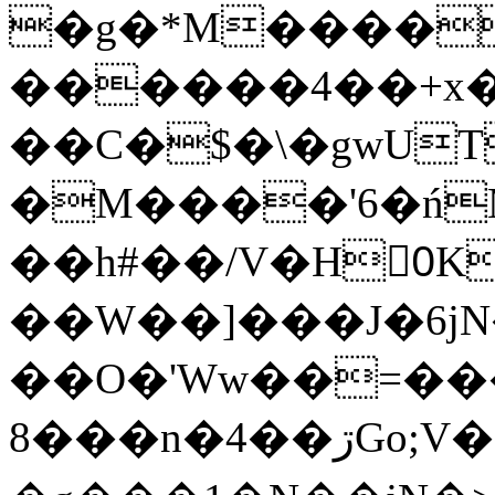
�g�*M����
������4��+x�
��C�$�\�gwUT
�M����'6�ń
��h#��/V�H0ٍK�7'�1�L�A�2
��W��]���J�6jN
��O�'Ww��=���
�8��n�4��ڗGo;V���y��4����n�7�v���Lu�/