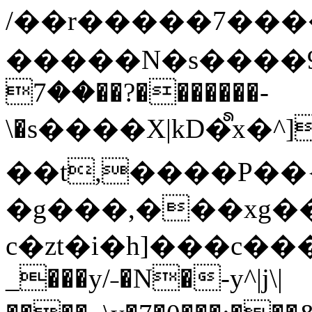
/��r�����7��
�����N�s����9�j
��7��?�������-
\�s����X|kD�᩺x
��t,����P��{
�g���,���xg�
c�zt�i�h]���c���
_���y/˗�N�-y^|j\|