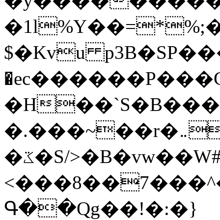
�y�����������
�1l%Y��=*%
$�Kvu p3B�SP�
�ec������P���G
�H��`S�B��
�.���~��r�޼�}�܅�mؕWu���K}
�ػ�S/>�B�vw��W#�I��*]\W��)Ħ�1��fC}
<���8��7���
Գ��Qg��!�:�}