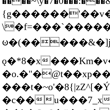
����~\y�7�0���:���&�_DN#�
{g������'��v�
\�f=���`�����
ꧽ�(�����&�]j
ǫ�*8�x���Km�v
�o.�"�@t��xp�
���t�~o'�8{|zZ^[�
�c��u���7_xg{���Q�n4���