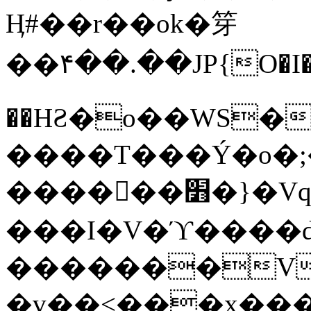
Ӊ#��r��ok�笌
��۴��.��JP{O�I
��ΗƧ�o��WS�
����T���Ý�o�;����������
������׻�}�Vq���j¯���P�.QwO�ｓ
���I�V�ϓ����d
�������V
�v��<���x���ۻ��a���R_�n���