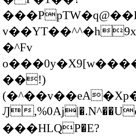
���PpTW�q@��
v��YT��^^�h9x
�^Fv
o���0y�X9[w��
��!)
(�^��v��eA�Xp�>0�+*���h����s�ײT)D$%�AQ�To�*�>W�^�=�.
Ԓ,%0Aj|�.N^��Uc
���HLQP�E?