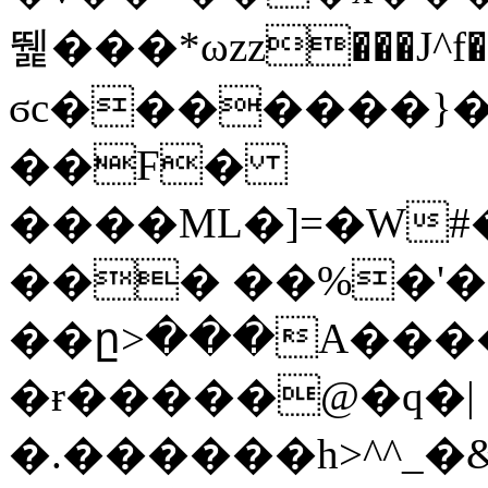
뛡���*ωzz���J^f�o
ϭc�������}��
�
�F�
����ML�]=�W#
��� ��%�'�
��ը>���A����
�ɍ�����@�q�|
�.������h>^^_�