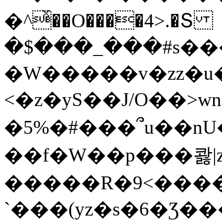
�^ͯ��O����4>.�Տ
�$���_���#s��
�W�����v�zz�u�
<�z�yS��J/O��>wn
�5%�#���՞u��nU
��f�W��p���콿|z
�����R�9<����
`���(yz�s�6�Ʒ�