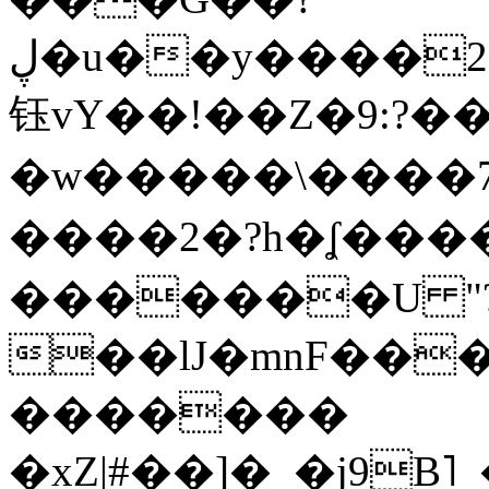
ڸ�u��y����2o�Gc���t!W���k+(���
钰vY��!��Z�9:?� �
�w�����\����7�
����2�?h�ʆ 
�������U "?
��lJ�mnF��
�������
�xZ|#��]�_�j9B