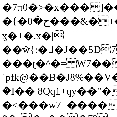
�7π0�>�x���]
�{�خ�0���&�+�zwYFEÙ4�~�_�̾�
ӽ�+�.x�|
��ŵ{:��J��5D7��
���ʈ�^�= W7��
`pfk@��B�J8%��V����\ߤ��/o��d��6b�@��J�tqw3�}>Y]������<�b��̌��{B���~v_v��fT`��88��
�I�� 8Qq1+qy��"�
�<���w󠒪7+�����X�n�F�a��M