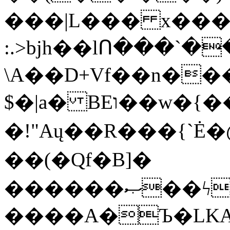
���|L��� x���b
:.>bjh��lՈ���`
\A��D+Vf��n��
$�|a� BEו��w�{���;���q�X��d%�������W� hU�(�1�Ū}9�S�F<��i�L3�;�
�!"Aų��R���{`
��(�Qf�B]�
������ޞ��ϟak��r��_39$�8�p���7�2�yIZ�R��x��/
����A�Ъ�LKA