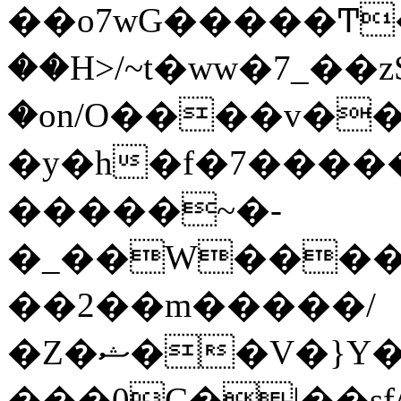
��o7wG�����Ͳ
��H>/~t�ww�7_��z
�on/O����v�
�y�h�f�7����
�����~�-
�_��W����;
��2��m�����/
�Z�ޝ��V�}Y�I�ծ�O�����S��]z��w��7�޷�����h���u��7w.ϻ���8X��ͮ�����W�dm�Jߜ��q/>?
���0C�|��sf