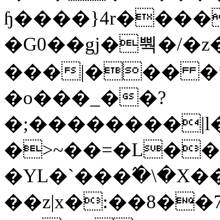
ɧ����}4r����
�G0��gj�뿩�/�z
���|��� �
�o���_��?
�;��������|
�>~��=�L��
�YL�`���߬�\�X�
��z|x�:��8�