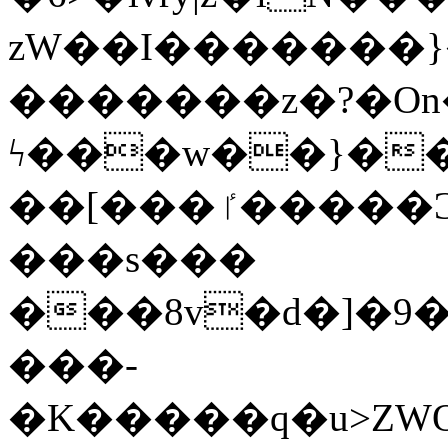
zW��I�������}�
�������z�?�O
ϟ���w��}��
��[���ٵ�����Ͻ���������x�ս��Apq�����޻�V����O�cp����ٝy{����:�k�ןNݯOOCyx6���&���?
���s���
���8v�d�]�9��6
���-
�K�����q�u>ZWOO�w��߼��W�a���p��