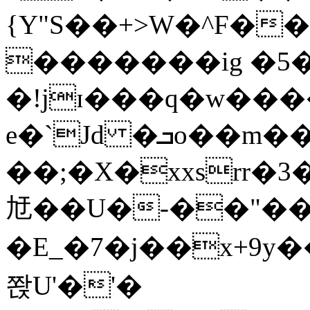
{Y"S��+>W�^F�
�������ig �5
�!jɪ���q�w��
e�`Jd �ܒo��m��1��d|
��;�X�xxsrr�
㝼��U�-��"��zȿ
�E_�7�j��x+9y�
쫝U'�'�