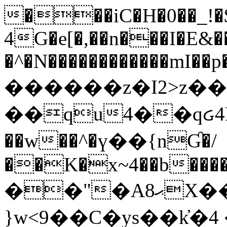
���iC�H�0��_!
4G�e[�,��n���I�E&��
�^�N������������mI��p�
������z�I2>z��
��qu4��qᏽ4H&A
��w��^�ү��{nƓ�/
��K�x~4��b�����
��"�Aޙ8X��M��K�D
}w<9��C�ys��k҆�޼� :���4�� 4�E0���oӮ�