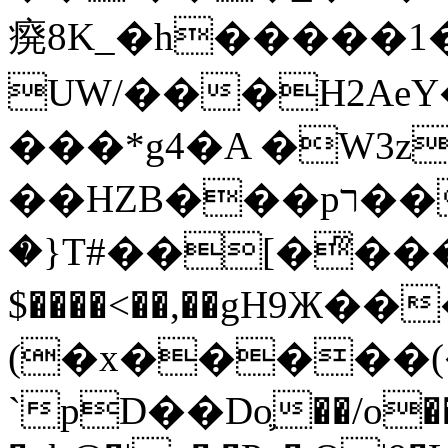
㾱8K_�h�����1
UW/���H2AeY�
���*g4�A �W3z
��HZB���pר��b�wO�N��{@H�m�F{���ۣ��?
�}T#��[�ͫ���
$����<��,��gH9Ж
(�x�����
`pD��Do֛��/o��