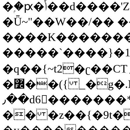
�ۭ�ԗ�ݳ��d����'Z����>!pQ}
�Ǖ~"��W��/�� ��
����K�������
�����`����}�1
�q��{~t2�ʗ��CT؍���������{�~}ur����u�}o����(�:�j���=����{�۝Vo�An��J^��������M\M�'{{l�i
�߼��({ _�g�.Nfӻg����f7z91o^��̤^�>��2�`�:|#dk�{>�>>&�tsw�Nwo�?
٫��d6򆧇�������*��[|^]oo���NW~zz>�X&�u�=K?
�� �z��{�9t�