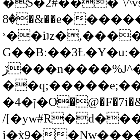
�$�2#���`\^vs
�8�&��e�������:�\���{��9�����g��f�r?
ˣ��iʇz�,���
G��B:��3Ƚ�Y�u:�
ڒ���n����%J^�}
��q;�����e;��
/[�yw#R�d���
i�x̀9��Nw����