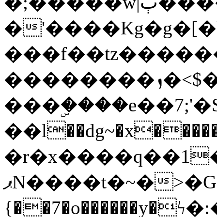
�;�����w|ٻ����<-
�'����Kg�g�[�k
���f��tz�����
��������ܙ�<$��������s���
���ۣ����e��7;'�Sc����ߋv
��l��dg~�x������G��6�{`�g���ݝ
�r�x����q��1
ޕN����t�~�>�G�{�Wރ�sl̞�@x_:�ˏ��՛��zU;wk�F�m�q}
{��7�o������y�