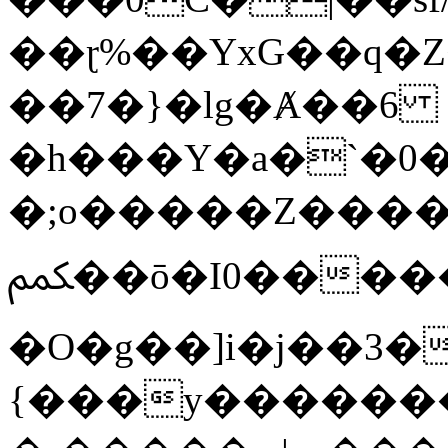
��ɽ%��YxG��q�
��7�}�lg�Ⱥ��6
�h���Y�a�`�0�
�;o�����Z������
ﶻ��ō�I0�����o�b�{L������3����2�O.z���/
�O�g��]i�j��3�u�̨S;�ܳ
{���y������