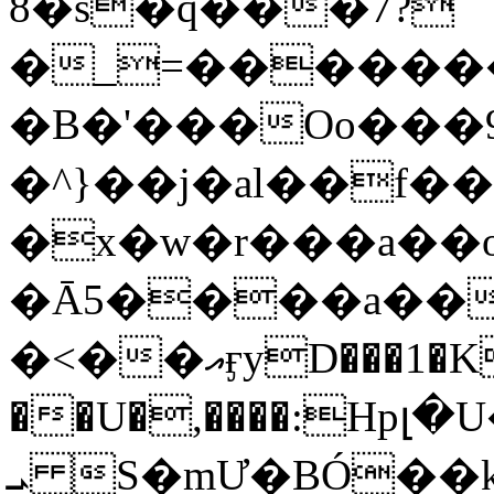
8�s�q���7?
�_=�����
�B�'���Oo���9
�^}��j�al��f
�x�w�r���a�
�Ā5����a��
�<��އӻyD���1�KS�w���!
��U�,����:Hpլ�U�K��_y4߼��O���
ܝ S�mƯ�BÓ�