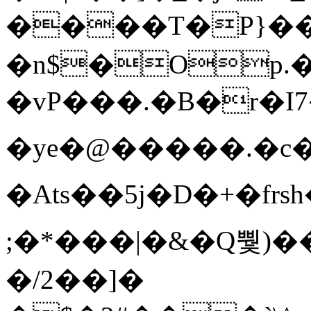
����T�Ρ}�
�n$�Op.
�vP���.�B�r�I7�gp~H
�ye�@��� ��.�c
�Ats��5j�D�+�fr
;�*���|�&�Q뿿)�
�/2��]�