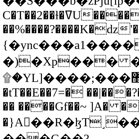
C�T��2��ɫ�ߜU����2�L�����m" �
��%����?����K�ǳ'�
{�ync���a1����
�)�Xp��� �
۩�YL]����;���׿�޽������+��k��o���O�Zt�6�[a��v_r;�b�f���==
�tT��E��7=� ��|���?
�� ����Gf��~ ]A� �
�}A��R�ɮT˼�
���G��?