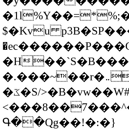
�y�����������
�1l%Y��=*%
$�Kvu p3B�SP�
�ec������P���G
�H��`S�B��
�.���~��r�޼�}�܅�mؕWu���K}
�ػ�S/>�B�vw��W#�I��*]\W��)Ħ�1��fC}
<���8��7���
Գ��Qg��!�:�}