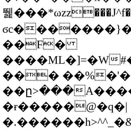
뛡���*ωzz���J^f�o
ϭc�������}��
�
�F�
����ML�]=�W#
��� ��%�'�
��ը>���A����
�ɍ�����@�q�|
�.������h>^^_�