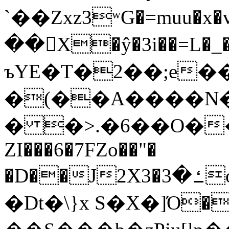
`��Zxz3ʷG�=muu�
��񛆻X�ŷ�3i��=L�
ъYE�T�2��;e�
�(��A����
� �>.�6��O��
ZI���6�7FZo��"�
�D��J2X3�ߑ�3o�|aak�q�@����]�K���w���r;�
�Dt�\}x S�X�]Ό�