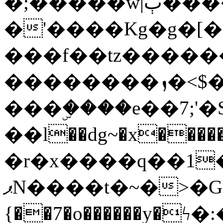
�;�����w|ٻ����<-
�'����Kg�g�[�k
���f��tz�����
��������ܙ�<$��������s���
���ۣ����e��7;'�Sc����ߋv
��l��dg~�x������G��6�{`�g���ݝ
�r�x����q��1
ޕN����t�~�>�G�{�Wރ�sl̞�@x_:�ˏ��՛��zU;wk�F�m�q}
{��7�o������y�