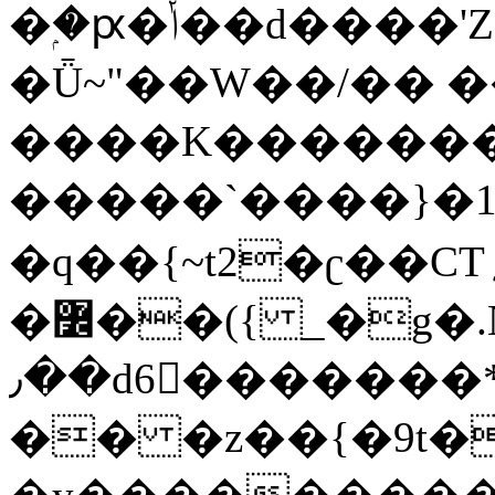
�ۭ�ԗ�ݳ��d����'Z����>!pQ}
�Ǖ~"��W��/�� ��
����K�������
�����`����}�1
�q��{~t2�ʗ��CT؍���������{�~}ur����u�}o����(�:�j���=����{�۝Vo�An��J^��������M\M�'{{l�i
�߼��({ _�g�.Nfӻg����f7z91o^��̤^�>��2�`�:|#dk�{>�>>&�tsw�Nwo�?
٫��d6򆧇�������*��[|^]oo���NW~zz>�X&�u�=K?
�� �z��{�9t�