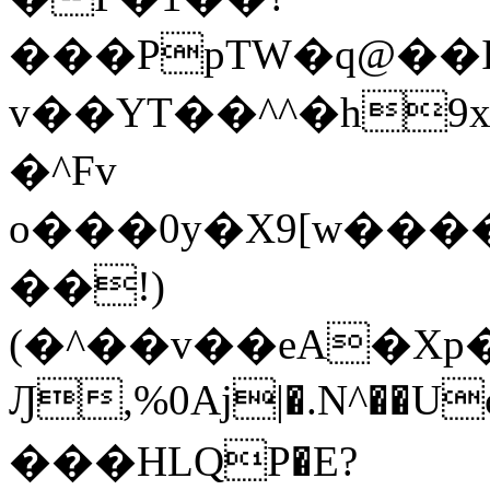
���PpTW�q@��
v��YT��^^�h9x
�^Fv
o���0y�X9[w��
��!)
(�^��v��eA�Xp�>0�+*���h����s�ײT)D$%�AQ�To�*�>W�^�=�.
Ԓ,%0Aj|�.N^��Uc
���HLQP�E?