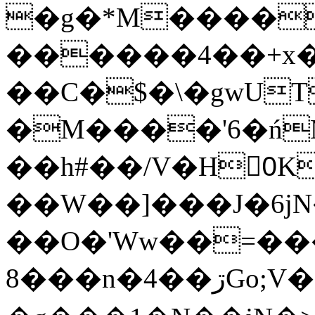
�g�*M����
������4��+x�
��C�$�\�gwUT
�M����'6�ń
��h#��/V�H0ٍK�7'�1�L�A�2
��W��]���J�6jN
��O�'Ww��=���
�8��n�4��ڗGo;V���y��4����n�7�v���Lu�/