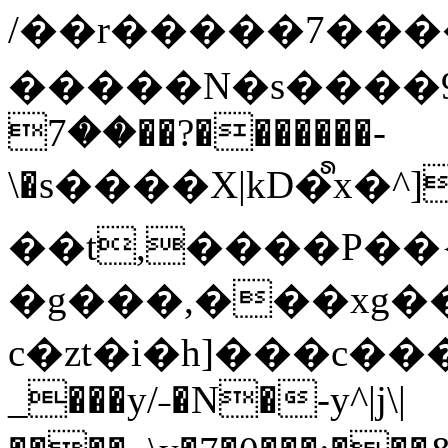
/��r�����7��
�����N�s����9�j
��7��?�������-
\�s����X|kD�᩺x
��t,����P��{
�g���,���xg�
c�zt�i�h]���c���
_���y/˗�N�-y^|j\|