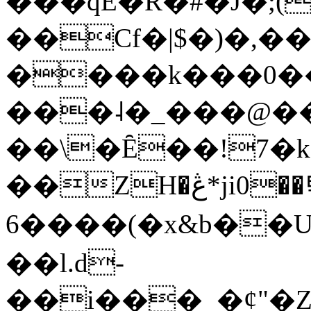
���qE�Ŕ�#�J�;(
��Cf�|$�)�,�
����k���0�
���˨�_���@��
��\�Ȇ��!7�k
��ZH�ڠ*ji0��탃
6����(�x&b��
��l.d-
��i���_�ȼ"�Z�����׋����\�\�w3�|W'�L8y<#�Y�HX�*b��.̏