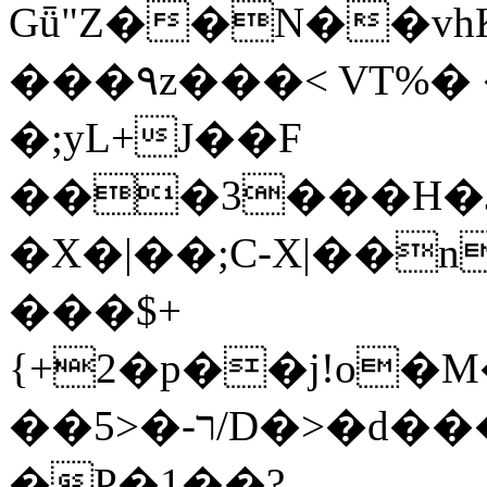
Gǖ"Z��N��v
���٩z���< VT%� �}z�XEu�<ं�Q!
�;yL+J��F
���3���H�J:~�
�X�|��;Ϲ-X|��n
���$+
{+2�p��j!o�
��ר-�<5/D�>�d�����1!u8JP�@TE�
�P�1��?