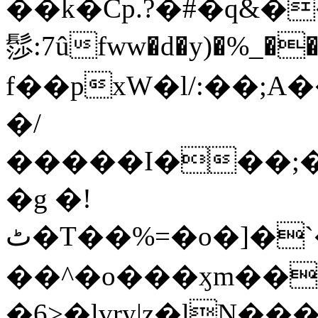
��k�Cp.?�#�q&�
髿:7ûfww�d�y)�%_�����>
f��pxW�l/:��;A
�/
�����I���;�
�g �!
ٹ�T��%=�o�]�`�8mxݽ������˳���0�n̾X'��3ǘ9����������I�&��G�������z>��]�%��/
��^�o���ӽm��ܑ�wOooOn���������
�6>�lvry|z�lN���