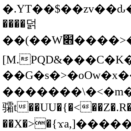
�.YT��$��zv��ԃ
����덝
��(��W׋����>��O>�d�%Y�@�@ڻ<�z{rc&׻��z�����AeK�^�����������˩t��=x~
[M.PQD&���C�K
��G�s�>�oOw�x�
�������\�<�m�PU�5�Ǉ*X�
骦t��UU�{�<��Z�.R�
��X�>�{ϫa,]�����