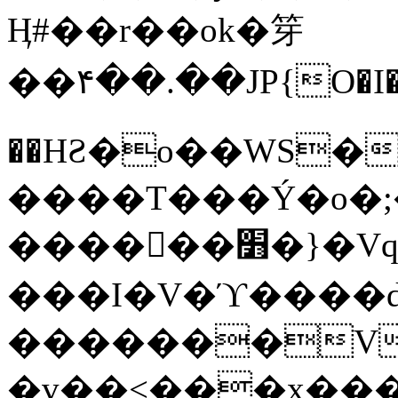
Ӊ#��r��ok�笌
��۴��.��JP{O�I
��ΗƧ�o��WS�
����T���Ý�o�;����������
������׻�}�Vq���j¯���P�.QwO�ｓ
���I�V�ϓ����d
�������V
�v��<���x���ۻ��a���R_�n���