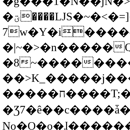
�g���1�N��jN�
�ؾ����ǇS�~�<�=]����^vz��{{��t�%
7w�Y�i����
�|~�>�n�����
�8~��������
��>K_�����j��
�����ח����T;�uU�w��oovW�N�\�v�̓��N��6xz��z^��s�;
�Ʒ7�ê��c����ǡ�Oo
No�O�o�ɺ����