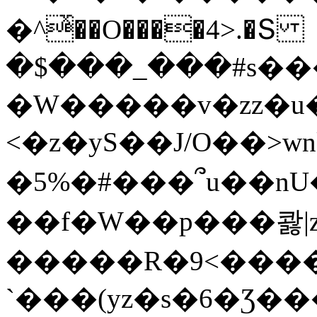
�^ͯ��O����4>.�Տ
�$���_���#s��
�W�����v�zz�u�
<�z�yS��J/O��>wn
�5%�#���՞u��nU
��f�W��p���콿|z
�����R�9<����
`���(yz�s�6�Ʒ�