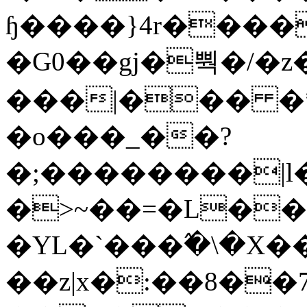
ɧ����}4r����
�G0��gj�뿩�/�z
���|��� �
�o���_��?
�;��������|
�>~��=�L��
�YL�`���߬�\�X�
��z|x�:��8�