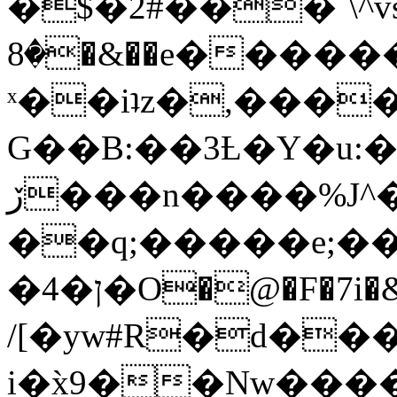
�$�2#���`\^vs
�8�&��e�������:�\���{��9�����g��f�r?
ˣ��iʇz�,���
G��B:��3Ƚ�Y�u:�
ڒ���n����%J^�}
��q;�����e;��
/[�yw#R�d���
i�x̀9��Nw����