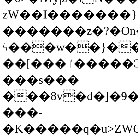
zW��I�������}�
�������z�?�O
ϟ���w��}��
��[���ٵ�����Ͻ���������x�ս��Apq�����޻�V����O�cp����ٝy{����:�k�ןNݯOOCyx6���&���?
���s���
���8v�d�]�9��6
���-
�K�����q�u>ZWOO�w��߼��W�a���p��