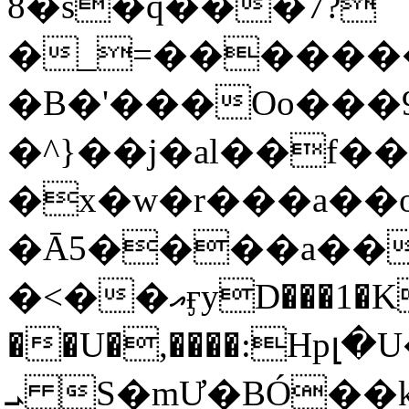
8�s�q���7?
�_=�����
�B�'���Oo���9
�^}��j�al��f
�x�w�r���a�
�Ā5����a��
�<��އӻyD���1�KS�w���!
��U�,����:Hpլ�U�K��_y4߼��O���
ܝ S�mƯ�BÓ�