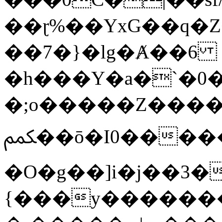
��ɽ%��YxG��q�
��7�}�lg�Ⱥ��6
�h���Y�a�`�0�
�;o�����Z������
ﶻ��ō�I0�����o�b�{L������3����2�O.z���/
�O�g��]i�j��3�u�̨S;�ܳ
{���y������