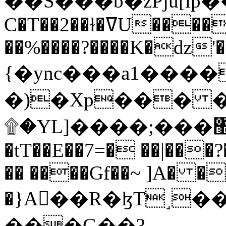
C�T��2��ɫ�ߜU����2�L�����m" �
��%����?����K�ǳ'�
{�ync���a1����
�)�Xp��� �
۩�YL]����;���׿�޽������+��k��o���O�Zt�6�[a��v_r;�b�f���==
�tT��E��7=� ��|���?
�� ����Gf��~ ]A� �
�}A��R�ɮT˼�
���G��?