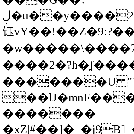
ڸ�u��y����2o�Gc���t!W���k+(���
钰vY��!��Z�9:?� �
�w�����\����7�
����2�?h�ʆ 
�������U "?
��lJ�mnF��
�������
�xZ|#��]�_�j9B