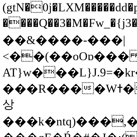
(gtN�0j�LXM�����dd
����Q��3�M�Fw_�{j3��]=����
��&����-���|
<��(��oOɒ���
AT}w���L}J.9=�
���R����Wߙ���o�O���ӯ��������?
상
���k�ntq)���,