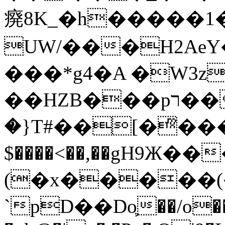
㾱8K_�h�����1
UW/���H2AeY�
���*g4�A �W3z
��HZB���pר��b�wO�N��{@H�m�F{���ۣ��?
�}T#��[�ͫ���
$����<��,��gH9Ж
(�x�����
`pD��Do֛��/o��