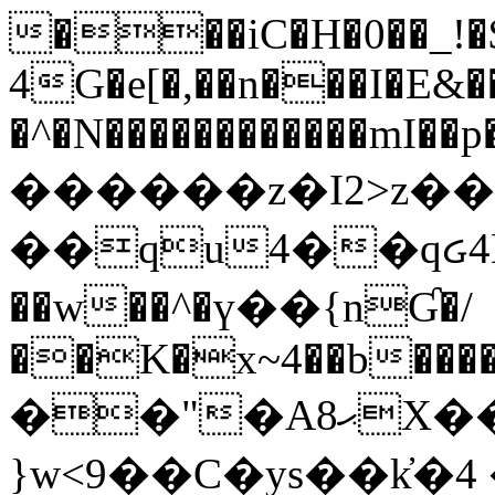
���iC�H�0��_!
4G�e[�,��n���I�E&��
�^�N������������mI��p�
������z�I2>z��
��qu4��qᏽ4H&A
��w��^�ү��{nƓ�/
��K�x~4��b�����
��"�Aޙ8X��M��K�D
}w<9��C�ys��k҆�޼� :���4�� 4�E0���oӮ�