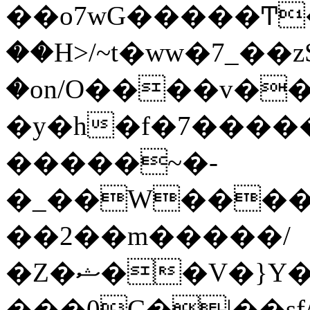
��o7wG�����Ͳ
��H>/~t�ww�7_��z
�on/O����v�
�y�h�f�7����
�����~�-
�_��W����;
��2��m�����/
�Z�ޝ��V�}Y�I�ծ�O�����S��]z��w��7�޷�����h���u��7w.ϻ���8X��ͮ�����W�dm�Jߜ��q/>?
���0C�|��sf