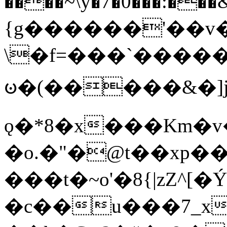
����~\y�7�0���:���&�_DN#�
{g������'��v�
\�f=���`�����
ꧽ�(�����&�]j
ǫ�*8�x���Km�v
�o.�"�@t��xp�
���t�~o'�8{|zZ^[�
�c��u���7_xg{���Q�n4���