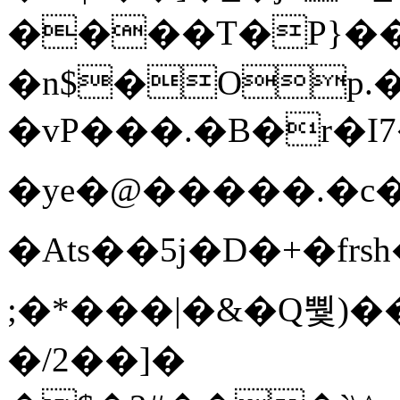
����T�Ρ}�
�n$�Op.
�vP���.�B�r�I7�gp~H
�ye�@��� ��.�c
�Ats��5j�D�+�fr
;�*���|�&�Q뿿)�
�/2��]�