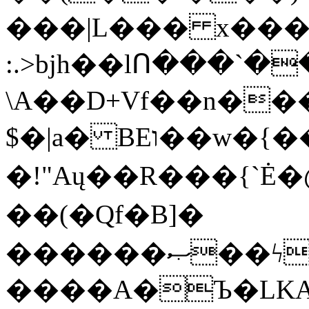
���|L��� x���b
:.>bjh��lՈ���`
\A��D+Vf��n��
$�|a� BEו��w�{���;���q�X��d%�������W� hU�(�1�Ū}9�S�F<��i�L3�;�
�!"Aų��R���{`
��(�Qf�B]�
������ޞ��ϟak��r��_39$�8�p���7�2�yIZ�R��x��/
����A�Ъ�LKA