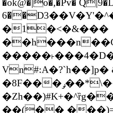
�ok@�|o�,�Pv� Q|9
6��D3��V�Y'�
�1�<�&���
��h���n��Cd
�����˫���4�D�
Vn#:A�?`h��]p�
�8F���ݛ��*\��U��S
�Zh��)#K+�^ȑg�
��(�� ���)=�