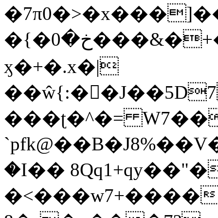
�7π0�>�x���]
�{�خ�0���&�+�zwYFEÙ4�~�_�̾�
ӽ�+�.x�|
��ŵ{:��J��5D7��
���ʈ�^�= W7��
`pfk@��B�J8%��V����\ߤ��/o��d��6b�@��J�tqw3�}>Y]������<�b��̌��{B���~v_v��fT`��88��
�I�� 8Qq1+qy��"�
�<���w󠒪7+�����X�n�F�a��M