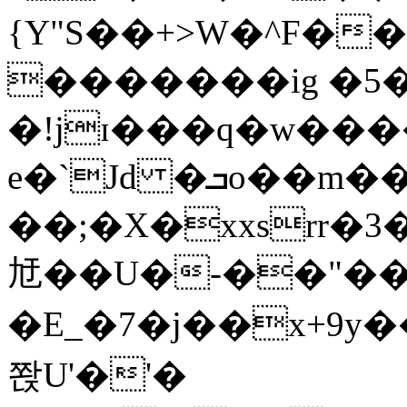
{Y"S��+>W�^F�
�������ig �5
�!jɪ���q�w��
e�`Jd �ܒo��m��1��d|
��;�X�xxsrr�
㝼��U�-��"��zȿ
�E_�7�j��x+9y�
쫝U'�'�