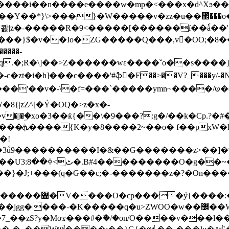
���e����w�mp�<���x�d^Xϧ����a�c��r�ۇ/�^
��*}\>���}�W�����v�zz�u��֌���o����
��콿|z�-�����R�9<�����[������ї��ٗa�
��}$�v��Io�ZG�����Q���,v�OO;�8��
��q.�;R�\]��>Z������wɛ����ˇo��s����
�i�h]���c����'#ֆ�F��>��V?_���y/˗�N�
8{|zZ^[�Ý�OQ�>z�x�-
�Y�ï'�/�/
�!
x�����l~R}
�����}�J;+���(q�G��c;�-�������z�?�On�
�K�����q�u>ZWOO�w��߼��W�a���p�����ޓ���_���r-
7_��zS?y�Moϫ���#�ۗ�/�on/O����v���l