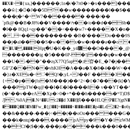
��X�>�{ϫa,]������;1n�/�7π0�>�x���]�����z����/�7?� �{�خ�0���
��ŵ{:��J��5D7��w��������l��$����^������e$
���ʈ�^�= W7������� ���/��
`pfk@��B�J8%��V����\ߤ��/o��d��6b�@��J�tqw3�}>Y]������<�b��̌��{B���~v_v��fT`��88���i⥀��>�����>�ޯ�'�����?
�I�� 8Qq1+qy��"�|�<���w󠒪7+�����X�n�F�a��M<�ح��]��g�����`�s��z�C�
�_=���������� �B�'���Oo���9S�z
��j�al��f��S�w� �x�w�r���a��o���W�1� �Ā5
�������ig �5���6P-�!jɪ���q�w�������z���9��� e�`Jd �ܒo�
��U�-��"��zȿX77Q5ap�;t昚�E_�7�j��
Gǖ"Z��N��vhKH�A��a�X�8�4��W<��7�
{+2�p��j!o�M���)��^2<�{�7���(k[�Y�JT�Z��@`h,�@�
���PpTW�q@��I�E�I����8|� v��YT��^
(�^��v��eA�Xp�>0�+*���h����s�ײT)D$%�AQ�To�*�>W�^�=�.�9�Ύ҇�z�l�E�����F�U��#�X�#�dM���$��;�)0�g�OH�����w�����ҋ��
Ԓ,%0Aj|�.N^��Uc2��̝d X��f娯���HLQP�E?(gtN
����Q��3�M�Fw_�{j3��]=�����<�l��n��E�p4�Ld2�2~�o6y��oy=$7�y�r�
��&����-���|<��(��oOɒ��� ���G�8Bl AT}w���
���k�ntq)���,����pApy�9�Y�1zWM
��Cf�|$�)�,���jɢ� ����k���0�