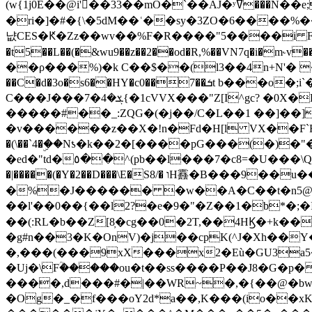
(w{1j0E��@i'��33��mO�`��AJ�ʸߜ���N��e;�vv�3R�5� [���cc�L"�g�r���Wz�.m#��Q�Bv���+��2K�tN������^�}y������Q�ۅUbB,���j�зb*��Q"�zӦc��Y�, B]!hI�KZ�T�5/
�ri�]�#�{\�5dM��ʿ��sy�3ZO�6����%�
냢CES�Ԟ�Zz��wv��%F�R����"5����i FJo߿E�I���J��K^D��iO�I�7<�䌔�l�\�W�H���IK�|ςR3~t@ j����g�E�
�t5��L��(�&wu9��z��2��od�R,%��VN7q�i�m
��ρ���%)�k C��$��(l3��4n+N'� 
��C�d�3o�s6��HY�c0��7��ܭt b���o�;i`�$R�N[z���h�K����-�]T�4�n�k�<ł@1�u���_�x�u�
C���J���ܮ�4�7{�1cVVX���"Z[I^gc? �0X�Ry��'�u��.̼�+��R��RnF$��/XHkDQ��*!"�����
�����#��_:ZQG�(�
j��/C�L��1 ��]��
�v������z��X�!n�Fd�H[l VX��F`R��M�oG�m�������ۼA��XXˮ~��^
�(\��`4�ۣ��Nƾ�k��2�[����pG���(�)
�ed�"td�٥��^(pb��l���7�c8=�U���\Q����wƜ�M�t�l��N��Z#��3E<���X@��|���8��2f�(� u��� �K�Zе?��TӊjLEn��m
�|�����(�Y�2��D���\E�S8/� וH䨺�B���9��u��/؆���5�<�ʾV#2ύ�)e��-�j�*A:�z'%�B��$��d{ڀ ��s!������g�fX��1�Z�[eC�m� �-
�%�J������ �w��A�C��t�n5@��
��l'��0��{��l2?�e�9�"�Z��1�b*�;�ІV:
��(:RL�b��Z[8̦�cg��0�2T,��4HϏ�+k��
�g#n��3�K�OnV)�j��cpK(^J�Xh��
�,���(���9xX���x2�Eù�GU3a
�Uj�\Fؒ�����ou�t��ss����P��J8�G�p� ��Ғ�a� �{?���r8oJI��ȋ
����,d���#�|��WR~�,�{��@�bw�
�Og�_�f���oY2ԁ*a��,K
���(io��x