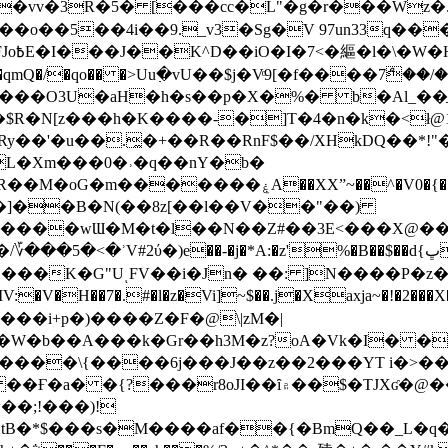
��o��5��4i��9._v3�Sg�V 97un33q��
���?
˞v��qmQ�/�qo�� �>Uu߲�vU��$j�Vͦ9[�f����7ް
���O3U�aH�h�s��p�X�%� b�Al_��ֲ�
]L�Xm���0�˒�q��nY�b�
�V0�{��N͉fMz}}��J�d������ �M���Q�"f-
�"�]��B�N(��8z[��l��V��"��)
�K�G"UͺFV��i�Jn� ��: ]N����P�z
�V�H��7�.#�l�z�Vi]
~$��.j�Xaxja~�!�2���
���i+p�)����Z�F�@\|zM�|
Y�W�b��A���k�Gr��h3M�z?oA�Vk�I� �
5����\{����6j���J��z��2���YT i�>
۾��$�TJXʛ�@���5J�P���<=-���!�k�?-�W�?
�;!���)!
KtB�*$���s�M����af��{�BmQ��_L�q�