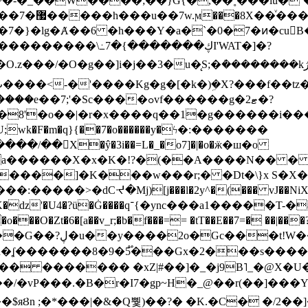
~�-�_��W����;��}G{�,��˳���lu�
�7�}�lg�Ⱥ��6 �h���Y�a�`�0�7�ͷ�cu
����\߸7�{�������ڮI'WAT�]�?
���/��񛆻X�ŷ�3i��=L�_�o7]�|�o�ӝ�ш�o
a������X�x�K�!?�(��A����N�� � 
0��DE�����:�����>�dCᔵ�Mj)[j���l�2y^�(
��� vJ��NiX
��Z�9:?� ����?
�?h�ʆ �������8�9�5֟���Gx�2���
U�� ������� �xZ|#��]�_�j9B˥_�@X
r�I7�gp~H�_@��r(��]���Yb��ڃE����)b��`B� �y
)��$яȢn ;�*���|�&�Q뿿)��?� �K.�C� �/2��