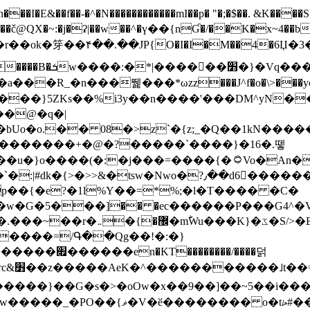
N������������mI��p� "�;�$��. &K����S�vק ������z�I2>z�� �tp��g�T
~:�j�ʡ|��w��^�ү��{nƓ�/��K�x~4��b�����r 1t
���}5ZKѕ��%i3y��n����'���DM^yN�
��@�q�|
08�>z`�{z;_�Q��1kN������\f; �ۭ�ԗ�ݳ��d����
���������+�@�?�����`����}�16�.뗗
p��{�e?�1l%Y��=*%;�l�T���� �C�
�7�w�G�5���]�� �ec������P���G4^�
�W#�I��*]\W��)Ħ�1��fC}
����=/Գ��Qg��!�:�}
��}��G�s�>�oOw�x��9��]��~5��i���>�
�骦t��UU�{�<��Z�.R����w77*jk8{|