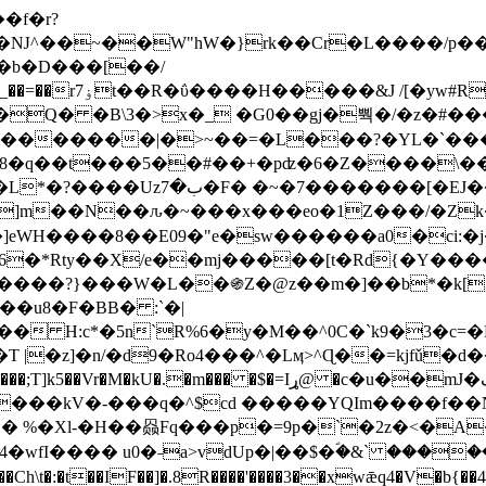
Ǌ^��~��W"hW�}rk��Cr�L����/p��
�ן�4�O�@�F�7i�&�6�īw�:o���X(�������~�~�y���_��=��rۏ7t��R�ΰ����H����
�&J /[�yw#
Q� �B\3�>x�_ �G0��gj�뿩�/�z�#�
�
�������|�>~��=�L���?�YL�`���߬
�w8�q��t���5��#��+�pʣ�6�Z����\�
j]m��N��ԉ�~���x���eo�1Z���/�Z
eWH����8��E09�"e�sw������a0�ci:�j
�X/e��mj�����[t�Rd{�Y�����Ϣ���7[�؏ܡ
���?}���W�L��֍Z�@z��m�]��b*�k[;�
|�z]�n/�d9�Ro4���^�Lӎ>^Ɋ��=kjfǔ�d
�P�����kV�-���q�^$cd �����YQIm����f
:� %�Xl-�H��赑Fq���p�=9p�`�2z�<�A
�wfI���� u0�˗a>vdUp�|��$�ؐ�&` ����