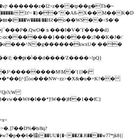
h�~
'~ �}��"�Aޙ8X��M��K�D
�n���^N�g������kwxU� ���
'Z����>!pQ}
VQr?cW
.]7��D%�b/8q?