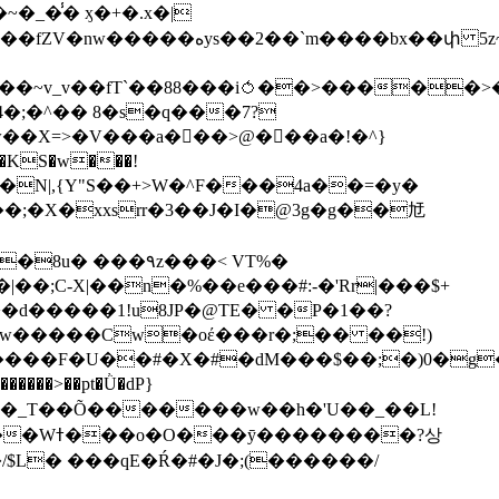
��bx��փ 5z~�>�y4N/
��X=>�V���a��ً�>@���a�!�^}
>�N|,{Y"S��+>W�^F���4a��=�y�
�٩z���< VT%�
��3���H�J:~�N����W�[q���2�tߟ�Ó��Qc~|�X�|��;Ϲ-X|��n�%��e���#:-�
'Rr|���$+
X9[w�����Cw�oέ���r�;�� ��!)
�����>��pt�Ǜ�dP}
���?상
/$L� ���qE�Ŕ�#�J�;(������/