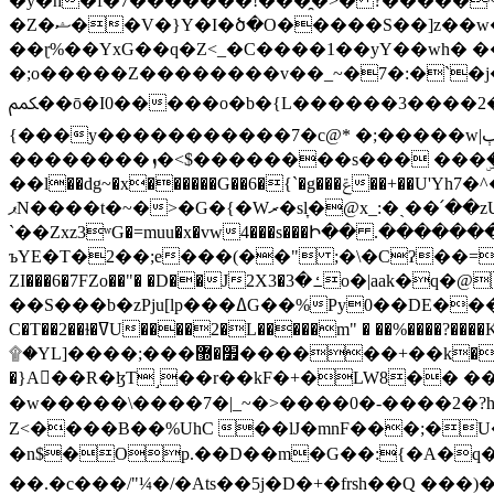
�y�h�f�7�������!���̯�>� ?�����
�Z�ޝ��V�}Y�I�ծ�O�����S��]z��w��7�޷�����h���u��7w.ϻ���8X��ͮ�����W�dm�Jߜ��q/>?���0C�|��sf/
��ɽ%��YxG��q�Z<_�C����1��yY��wh� �
�;o�����Z��������v��_~�7�:�`�j�����
ﶻ��ō�I0�����o�b�{L������3����2�O.z���/�O�g��]i�j��3�u�̨S;�ܳ��������kژ�|p���Io�P,
{���y�����������7�c@* �;�����w|ٻ����<-�'����Kg�g�[�k�)ܹ�X?���f��tz�������˝.8[����v��������W��
��������ܙ�<$��������s��� ���ۣ����e��7;'�Sc����ߋvf������g�2ޓ�?
��l��dg~�x������G��6�{`�g���ݝ��+��U'Yh7�^�8'�o��|�r�x����q��1�g������i����i4���M�z��[}
ޕN����t�~�>�G�{�Wރ�sl̞�@x_:�ˏ��՛��zU;wk�F�m�q}{��7�o������y�ϟ�:�������
`��Zxz3ʷG�=muu�x�vw4���s���Ի�� .�������
ъYE�T�2��;e���(��" ;�\�Cʔ��=
ZI���6�7FZo��"� �D��J2X3�ߑ�3o�|aak�q�@����]�K���w���r;� �Dt�\}x S�X�]Ό�9��f�
��S���b�zPju[lp���ߡG��%Py
C�T��2��ɫ�ߜU����2�L�����m" � ��%����?����K�ǳ'�U4�?ü�Ġ����q־{�ync���a1�����T-�8U� �)�Xp��� ��A�R� ���E-
۩�YL]����;���׿�޽������+��k��o���O�Zt�6�[a��v_r;�b�f���== �tT��E��7=� ��|���?��̅����1n�NEqS-~� vo u �� ����Gf��~ ]A� ��?
�}A��R�ɮT˼��r��kF�+�LW8�� ���G��?ڸ�u��y����2o�Gc���t!W���k+(���钰vY��!
�w�����\����7�|_~�>�� ��0 �-����2
Z<����B��%UhC ��lJ�mnF���;�
�n$�Op.��D��m�G��:{�A�q��/�vP���.�B�
��.�c���/"¼�/�Ats��5j�D�+�frsh��Q ���