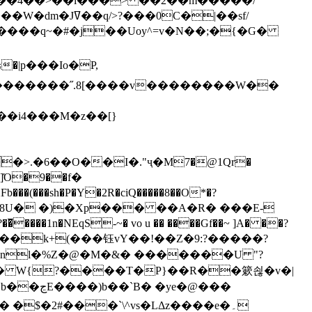
`��4��>��i���> ��2��m�����/
B����q~�#�j��Uoy^=v�N��;�{�G�
�>.�6��O��I�."ҷ�M7�@1Qr�
Fb���(���sh�P�Y�2R�ciQ�����8��O*�?
s����nl�%Z�@�M�&� �������U "?
�U� W{?����T�Ρ}��R��簌쇦�v�|
e�@���
]� �$�2#���`\^vs�LΔz����e�۔