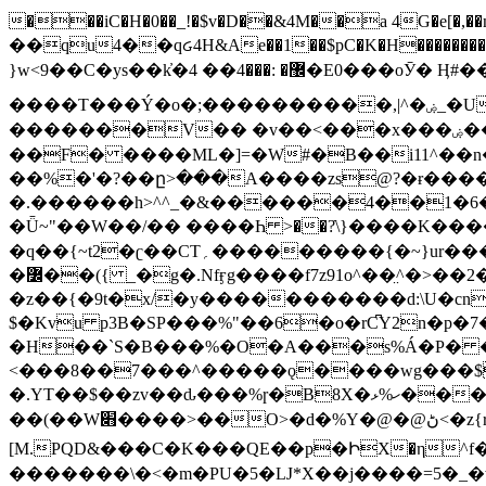
���iC�H�0��_!�$v�D��&4M��a 4G�e[�,��n���I�E&��f��-�^�
��qu4��qᏽ4H&Ae��1��$pC�K�H����������č@QX�
}w<9��C�ys��k҆�޼� :���4�� 4�E0���oӮ� Ӊ#��r��ok�笌��۴��.��JP{O�I�I�M��4�6Џ�3�ꦩ�l���W����/��ΗƧ�o��WS��<$�'�
����T���Ý�o�;����������,|^�ۻ_�U����B�ܭw����:�*|������׻�}�Vq���j¯���P�.QwO�ｓ���I�V�ϓ����d}
�������V�� �v��<���x���ۻ��a���R_�n���뛡���*ωzz���J^f�o�\>���yc-ϭc�������}��(����;/J��K�J�/
�
�F� ����ML�]=�W#�B��i11^��n
��%�'�?��ը>���A����zs@?�ɍ���
�.������h>^^_�&������4��1�6�bUo�o.�� 
�Ǖ~"��W��/�� ����Һ >��?ֿ\}����K�
�q��{~t2�ʗ��CT؍���������{�~}ur����u�}o����(�:�j���=����{�۝Vo�An��J^��������M\M�'{{l�i
�߼��({ _�g�.Nfӻg����f7z91o^��̤^�>��2�`�:|#dk�{>�>>&�tsw�Nwo�?٫��d6򆧇�������*��[|^]oo���NW~zz>�X&�u�=K?��
�z��{�9t�x/�y�����������d:\U�cn
$�Kvu p3B�SP���%"��6�o�rC͆Y2n�p
�H��`S�B���%�O�A���s%Á�P� �.���~��r�޼�}�܅�mؕWu���K}�ػ�S/>�B�vw�
<���8��7���^�����ǫ����wg���$
�.YT��$��zv��ԃ���%ɼ�B
8X�ހ%ޅ��������׏������en�KT��������/����덝
��(��W׋����>��O>�d�%Y�@�@ڻ<�z{rc&׻��z�����AeK�^�����������˩t��=x~
[M.PQD&���C�K���QE��p�ԻX�η^f���
�������\�<�m�PU�5�Ǉ*X��j����=5�_�w�����_�PO��{ޥ�V�ӗ�������� o�t⭟#��w7�p��6