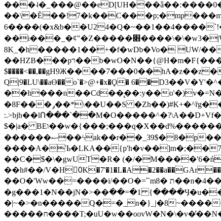
���˨�_���@��eD[UH���ǟ��:����0
��\�Ȇ��!7�k��C���p;�mp���mU��)iG
6����(�x&b��U24�Q�~��1��4����`!�
��i���_�ȼ"�Z�����׋����\�\�w3�|W'�L8y<#�Y�HX�*b��.̏�yr-k��UO����@����� `㾱
8K_�h�����1��+�f�wDb�Vo� UW/���
��HZB���pר��b�wO�N��{@H�m�F{���ۣ��?�}T#��[�ͫ������jd�8��֠|=zn��=�ϸV5n~:�q~?'�
$����<��,��gH9Ж����7���0��hA�z��z�H
Q|9�LU\��aƟ��o`�>@+�x�Ϙ� 6��D3��V
��h���n��Cd��̢��:y��o'�)v�=N�
�8F���ݛ��*\��U��S �Zh��)#K+�^ȑg���}O���!�pR�¦8?��(�� ���)=��La<{� ;^�{~�?���|L��� x���bB�7z;�h
:.>bjh��lՈ���`��M�O�����^�?\A��D+Vf
$�|a� BEו��w�{���;���q�X��d%�������W� hU�(�1�Ū}9�S�F<��i�L3�;� �!"Aų��R���{`Ė�@�X��WF�F�s��˼-��(�Qf�B]�
������ޞ��ϟak��r��_39$�8�p���7�2�yIZ�R��x��/
����A�Ъ�LKA��{p'h�v��]m�;��
��C�$�\�gwUT�R� (�/�M����'6�ń
��h#��/V�H0ٍK�7'�1�L�A�2��a��GAr���e۟�h��9�Ҁ�ɏ�,׾Xǥf(�Y�ϰ:y�����97.D�o
��O�'Ww��=����i/��O�=՟mת �8��n�4��ڗGo;V���y��4����n�7�v���Lu�/
�g���1�N��jN�>��߭��=�1 {����Ӌ�u�������}�ؾ����ǇS�~�<�=]����^vz��{{��t�% 7w�Y
�|~�>�n�����Q�=�_n�}
_|�8~����
�����ח����T;�uU�w��oovW�N�\�v�̓��N��6xz��z^��s�; �Ʒ7�ê��c����ǡ�OoO��e0+'?