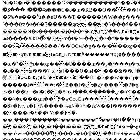
No�O�o�ɺ������GS����������2��z�����i��n�
�$���_���#s���1�ԍ�m�KΒ��O����{��Y
�5%�#���՞u��nU���T,��� ��f�W��p�
`���(yz�s�6�Ʒ�����go��j�ϟ�֜��ŷ���
�����N�s����9�j���^�u,}ݛ;?��7��?�������-
\�s����X|kD�᩺x�^]~h\�t�>~���>�^���
��t,����P��{��'OOw/�g���,���xg��-c�zt
����~\y�7�0���:���&�_DN#���ߢ�����^t!;{g������'��v�-\�f=���`�����ymn~����/ꧽ�(�����&�]j��/ǫ�*8�x���Km�v�m�I}
�o.�"�@t��xp���ӗ����m��p�/���t�~o'�
�c��u���7_xg{���Q�n4����&��ڷ�v�j�ۣ�xo�3��ƙ{��\�9���?:g�/��k�Cp.?�#�q&��m����=
髿:7ûfww�d�y)�%_�����>�t՞��Ӹ=�>��W��qq����ܞ����{K�y�8����2~��o� f��pxW�l/:��;A��:;}z��2Ly���
�����I���;�B��[�q�ʐV����?�g 
ٹ�T��%=�o�]�`�8mxݽ������˳���0�n̾X'��3ǘ9����������I�&��G�������z>��]�%��/
��^�o���ӽm��ܑ�wOooOn����������U3:ٹ>ߦ��8�.B#4���������O�g��~��<{�_��N���}y�
�6>�lvry|z�lN����{#uN�>^:�?zW��I��
����e�$��uV;��]�/
��[���ٵ�����Ͻ���������x�ս��Apq�����޻�V����O�cp����ٝy{����:�k�ןNݯOOCyx6���&���?���s���
���8v�d�]�9��6���;ϟ_�ξ���`��Sͼ~�sg��jgg�|���-
��o7wG�����Ͳ���v�k�۩�-��H>/~t�ww�