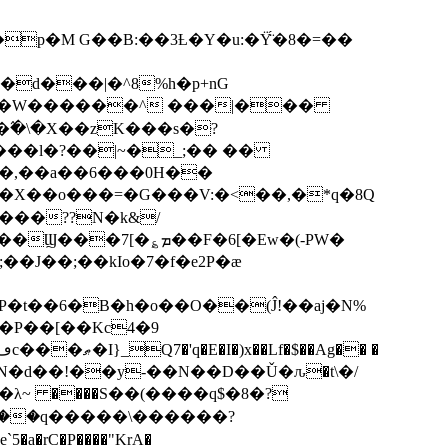
p�M G��B:��3Ƚ�Y�u:�Ÿ̈́�8�=��
R�d���|�^8%h�p+nG
�W������^ ���|���
�\�X��zK���s�ּ?
���l�?��|~�_;�� ��
k�X��o���=�G���V:�<��,�*q�8Q
���??N�k&/
��F�6[�Ew�(-PW�
�J��;��kIo�7�f�e2P�ӕ
��P��[��Kc4�9
��N�d��!��y-��N��D��Ǔ�ԉ�t\�/
�λ~ ����S��(����q$�8�?
��q�����\������?