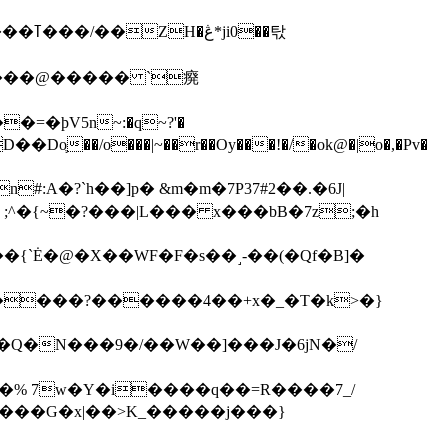
��탃
�/o���|~��r��Oy���!�/�ok@�|o�,�Pv�
#:A�?`h��]p� &m�m�7P
37#2��.�6J|
����?������4��+x�_�T�k>�}
���G�x|��>K_�����j���}