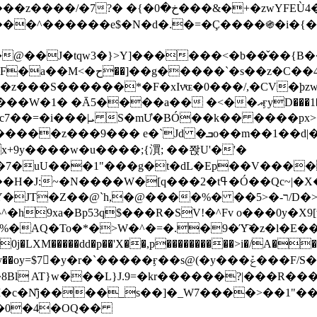
&�+�zwYFEÙ4�~�_�̾� ӽ�+�.x�|
�N�d�.�=�Ç����֍�i�{���fZV�nw�����ەys��2��`m��
�4�;�^�� 8�s�q���7?
���S������*�F�xIvͯɶ�0���/,�CV�ϸzw
����a�� �<��އӻyD���1�KS�w���!
��U�,����:Hpլ�U�K��_y4߼��O����_@c7��=�i���|ܝ S�mƯ�BÓ��k�� ����p
x
�m��1��d|��;�X�xxsrr�3��J�I�@3g�g��㝼
x+9y����w�u����;{㵋; ��쫝U'�'�
uU���1"���g�t�dL�Ep��V�����8u� ��
�}z�XEu�<ं�Q!�;yL+J��F �
���%� ��ר-�<5/D�>�d�����1!u8JP�@TE� �P�1��?
^�h9xa�Bp53q$���R�ЅV!�^Fv o���0y�
�0j�LXM�����dd�p��'X��,p����������>i�/A���
`�����ӻ��s@(�y���ݞ���F/S��_T��Õ�������w��h�'U��_��L!
L}J.9=�kr������?|���R����Wߙ���o�O���ӯ�����
�c�N̐j����_s��]�_W7����>��1"��
��0�4�OQ��