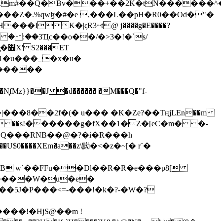
���Z�.%qwɮ�#�e ,���L��pH�R0��Od�"�
��/� � :��3Ҵc��o��/�>3�!�`s/
΍X' S2���ET
�Q���RNB��@�?�ɨ�R���h
X��U$0����XEm�a��z\黝�<�z�~[� r¨�
B w`��FFu��Dl��R�R�e���p8[
�����W�u�e�
���!�HjS@��m !