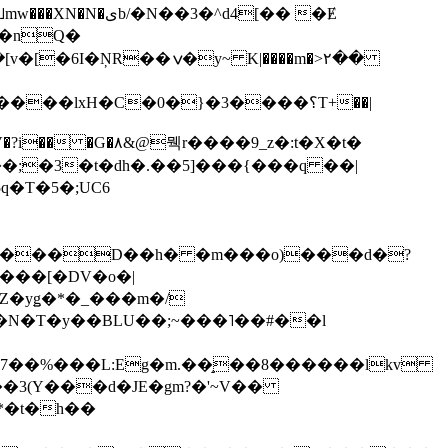
��3�^d4[�� �Ɇ
I�nQ�
�y~ K|����m�>٢��
��lxH�C�0�}�3����؟T+��|
�V�?i�� �G�۸&@뭭r����9_z�:t�X�t�
i��;�3�t�dh�.��5]���{���q ��|
�=���D��h� �m���o)���d�?
Z�yǥ�*�_���m�/
�N�T�y��BLU��;~���˥��#��l
��7��%���L:Eg�m.��̝��8������lkv
*�t�h��