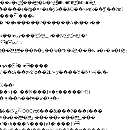
ͯ��O����4>.�Տ
�ё�fg�=<�z�yS��J/O��>wnk��ǯ`��?m?
�'������-
 /��r�����7������Λ�/��o��
]x��byyy��� ?_n��Ɲw�/
-y^|j\|
�����/ϟ���w��}
��`�xɧ���Λ���{p1�:���{u