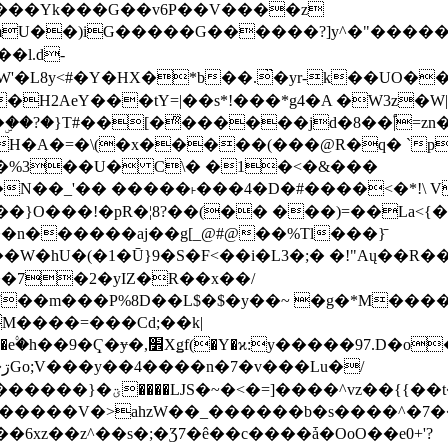
���Yk���G��v6P��V����z
�����G������?]y^�"�������ߠ���/��ZH�ڠ*ji0
�l.d-
H2AeY���tY=|��s*!���*g4�A �W3z�W|
�A�=�\(�x�����(���@R�q� `pD��Do֛�
�Y'�^�%3��U� C\� �1�<�&���
N��_'�� �����˫���4�D�#����<�*!\ Vn
��n������aj��g[_@#@��%Tl���}̄
7��m���P%8D��L$�$�y��~ �g�*M���
M����=���Cd;��k|
�Q�N���9�/��W��]���J�6jN�/
�i����q��=R����7_/
�����V�>ahzW��_������b�s����^�7�