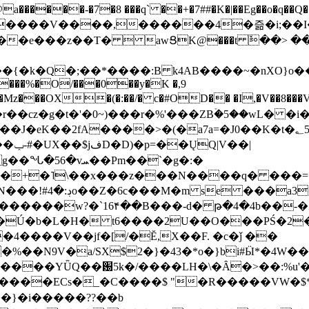
���-�7�8 ���q` ��+�7##�K�|��Eg��o�q��Q�˩mw���XN�N�یb/�N
p�e����V����,������4�즒�i;��
�T�  awՑK@���t ٚ��> ��[v�[�6I�ŅR��ݍ
�;���{�k�Q�;��*����:B k4AB����~�nXO}o���
���%�O/���0��y�K �,9
z���OX�(�:��/� c�#OD�� �I,�V��8��
b�r��cz�g�t�'�0~)���r�%'���ZBۡ�5��wL� �
��2fA����>�(�a7a=�J0��K�t�؂5q�T�5�;UC6
��|
�Pm��`�g�:�
>�<�+�˥\��x���z���N����q� ��
���[�DV�o�|
�����w?�`16۴��B���-d� թ�4�4b��-�
�2�Ú�b�L�H� t6����2U��O���PŚ�2
4����V��jf�[/�Ĕ,X��F. �c�ǰ ��
�%��N9V�a/
SX$2�}�43�*o�}bi#Ӹ*�4W
c8A����ECs�_�C����$ "�R�����VW�$
}�i�����??��b