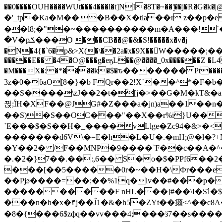
��0����OUH����WUt���4���l�t]NI�8T�~��'͙��j�R�G�k�|@a���
�'_tp�Ka�M��|�B��X�tla ��r z��
��l8;�"�~����������m�A���!`��e���z�
�V�pݎ���O ���CB��@�&�S!�����x�v�j
�N�4{�`6�p&>X(�\��2a�x�9X��򢧰W����
�����E�� �4�O@���g�eӄL��@����_0x������Z �
L4
�M���X�:�*����k�$�ԏ������� Pt����M
3z�0�ɓaO[8�}�b FQr��2!X`��^*�F�
��S����\zJ��2�t�۫[j�>��G�M�kT&�a��J�eK
뀑;ȈH�XF��@JG#�Z���a�jn)a��1��n��ݕ-#�UX��$jفD�D)�p=��ŲQ|V
��S)�S��OC���"��X��r%i}U��g��ᖓ�56�vܚ�
`E���$�S��H�_����vLlge�Zc94�&
�������d6V\�=E�h�L�U�.�mH;@�l�?+N���!#ڊ:�4o��Z�6c���M�m se ���a3
�Y��2� /F��MNP�9����`F��c��A�^�
�.�2�}7��.��:,6�� S�o�$�PPf6�
���[��5�����0r�~��H�\Фr���e�
��Pjϧ����=��;��%1q�lv��#���p�
����������F nHL���]#��\I�Sߗ�$����YǕQ��԰5k�/����LH�\�Ȃ�>��:%u'��3(Y���d�JΕ�gm?�'~V��
���n�h�x�۴j��Ĵ1�&�h5�ZYt��癩<^�� 
�8�{���6$zфq��vv���4;���ӟ7��s�����