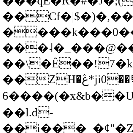
���qE�Ŕ�#�J�;(
��Cf�|$�)�,�
����k���0�
���˨�_���@��
��\�Ȇ��!7�k
��ZH�ڠ*ji0��탃
6����(�x&b��
��l.d-
��i���_�ȼ"�Z�����׋����\�\�w3�|W'�L8y<#�Y�HX�*b��.̏