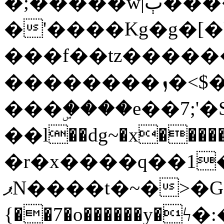
�;�����w|ٻ����<-
�'����Kg�g�[�k
���f��tz�����
��������ܙ�<$��������s���
���ۣ����e��7;'�Sc����ߋv
��l��dg~�x������G��6�{`�g���ݝ
�r�x����q��1
ޕN����t�~�>�G�{�Wރ�sl̞�@x_:�ˏ��՛��zU;wk�F�m�q}
{��7�o������y�