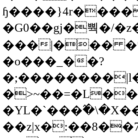
ɧ����}4r����
�G0��gj�뿩�/�z
���|��� �
�o���_��?
�;��������|
�>~��=�L��
�YL�`���߬�\�X�
��z|x�:��8�