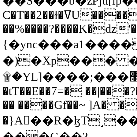
C�T��2��ɫ�ߜU����2�L�����m" �
��%����?����K�ǳ'�
{�ync���a1����
�)�Xp��� �
۩�YL]����;���׿�޽������+��k��o���O�Zt�6�[a��v_r;�b�f���==
�tT��E��7=� ��|���?
�� ����Gf��~ ]A� �
�}A��R�ɮT˼�
���G��?