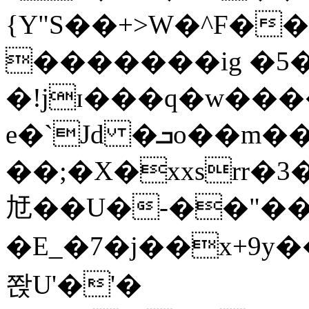
{Y"S��+>W�^F�
�������ig �5
�!jɪ���q�w��
e�`Jd �ܒo��m��1��d|
��;�X�xxsrr�
㝼��U�-��"��zȿ
�E_�7�j��x+9y�
쫝U'�'�