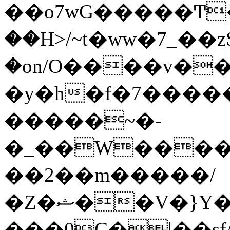
��o7wG�����Ͳ
��H>/~t�ww�7_��z
�on/O����v�
�y�h�f�7����
�����~�-
�_��W����;
��2��m�����/
�Z�ޝ��V�}Y�I�ծ�O�����S��]z��w��7�޷�����h���u��7w.ϻ���8X��ͮ�����W�dm�Jߜ��q/>?
���0C�|��sf