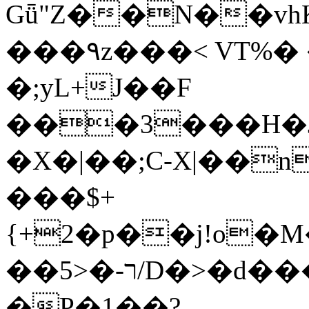
Gǖ"Z��N��v
���٩z���< VT%� �}z�XEu�<ं�Q!
�;yL+J��F
���3���H�J:~�
�X�|��;Ϲ-X|��n
���$+
{+2�p��j!o�
��ר-�<5/D�>�d�����1!u8JP�@TE�
�P�1��?