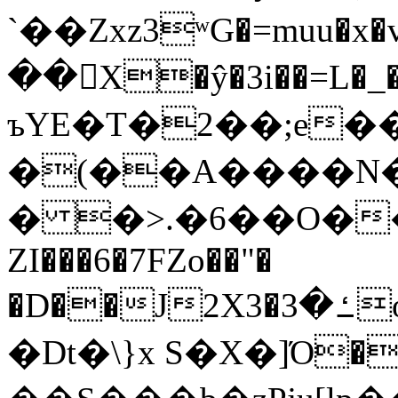
`��Zxz3ʷG�=muu�
��񛆻X�ŷ�3i��=L�
ъYE�T�2��;e�
�(��A����
� �>.�6��O��
ZI���6�7FZo��"�
�D��J2X3�ߑ�3o�|aak�q�@����]�K���w���r;�
�Dt�\}x S�X�]Ό�