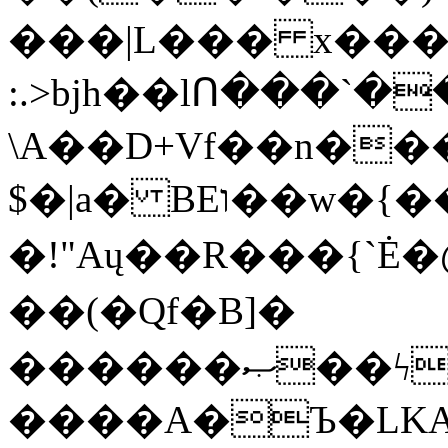
���|L��� x���b
:.>bjh��lՈ���`
\A��D+Vf��n��
$�|a� BEו��w�{���;���q�X��d%�������W� hU�(�1�Ū}9�S�F<��i�L3�;�
�!"Aų��R���{`
��(�Qf�B]�
������ޞ��ϟak��r��_39$�8�p���7�2�yIZ�R��x��/
����A�Ъ�LKA