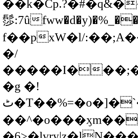
��k�Cp.?�#�q&�
髿:7ûfww�d�y)�%_�����>
f��pxW�l/:��;A
�/
�����I���;�
�g �!
ٹ�T��%=�o�]�`�8mxݽ������˳���0�n̾X'��3ǘ9����������I�&��G�������z>��]�%��/
��^�o���ӽm��ܑ�wOooOn���������
�6>�lvry|z�lN���