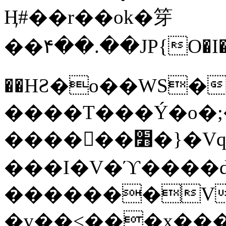
Ӊ#��r��ok�笌
��۴��.��JP{O�I
��ΗƧ�o��WS�
����T���Ý�o�;����������
������׻�}�Vq���j¯���P�.QwO�ｓ
���I�V�ϓ����d
�������V
�v��<���x���ۻ��a���R_�n���