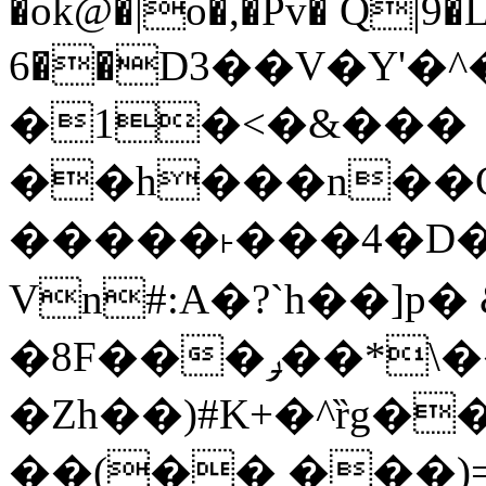
�ok@�|o�,�Pv� Q|9
6��D3��V�Y'�
�1�<�&���
��h���n��Cd
�����˫���4�D�
Vn#:A�?`h��]p�
�8F���ݛ��*\��U��S
�Zh��)#K+�^ȑg�
��(�� ���)=�