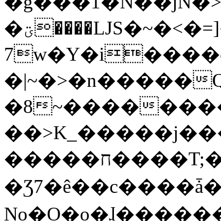
�g���1�N��jN�
�ؾ����ǇS�~�<�=]����^vz��{{��t�%
7w�Y�i����
�|~�>�n�����
�8~��������
��>K_�����j��
�����ח����T;�uU�w��oovW�N�\�v�̓��N��6xz��z^��s�;
�Ʒ7�ê��c����ǡ�Oo
No�O�o�ɺ����