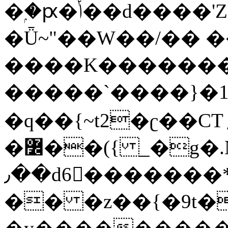
�ۭ�ԗ�ݳ��d����'Z����>!pQ}
�Ǖ~"��W��/�� ��
����K�������
�����`����}�1
�q��{~t2�ʗ��CT؍���������{�~}ur����u�}o����(�:�j���=����{�۝Vo�An��J^��������M\M�'{{l�i
�߼��({ _�g�.Nfӻg����f7z91o^��̤^�>��2�`�:|#dk�{>�>>&�tsw�Nwo�?
٫��d6򆧇�������*��[|^]oo���NW~zz>�X&�u�=K?
�� �z��{�9t�