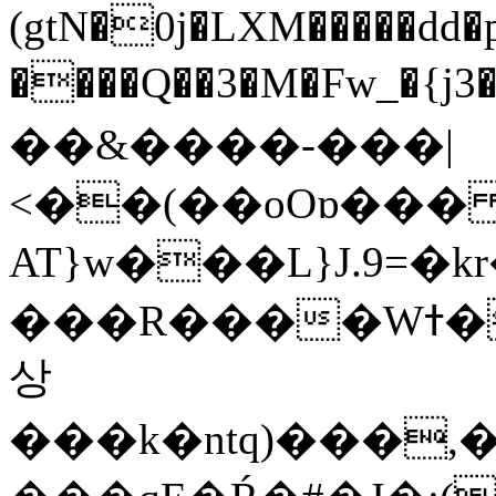
(gtN�0j�LXM�����dd
����Q��3�M�Fw_�{j3��]=����
��&����-���|
<��(��oOɒ���
AT}w���L}J.9=�
���R����Wߙ���o�O���ӯ��������?
상
���k�ntq)���,