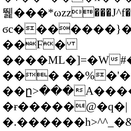
뛡���*ωzz���J^f�o
ϭc�������}��
�
�F�
����ML�]=�W#
��� ��%�'�
��ը>���A����
�ɍ�����@�q�|
�.������h>^^_�