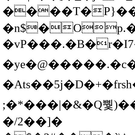
����T�Ρ}�
�n$�Op.
�vP���.�B�r�I7�gp~H
�ye�@��� ��.�c
�Ats��5j�D�+�fr
;�*���|�&�Q뿿)�
�/2��]�