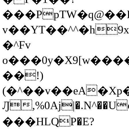
���PpTW�q@��
v��YT��^^�h9x
�^Fv
o���0y�X9[w��
��!)
(�^��v��eA�Xp�>0�+*���h����s�ײT)D$%�AQ�To�*�>W�^�=�.
Ԓ,%0Aj|�.N^��Uc
���HLQP�E?