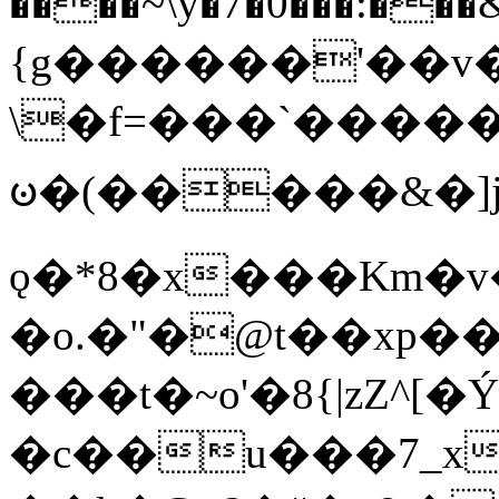
����~\y�7�0���:���&�_DN#�
{g������'��v�
\�f=���`�����
ꧽ�(�����&�]j
ǫ�*8�x���Km�v
�o.�"�@t��xp�
���t�~o'�8{|zZ^[�
�c��u���7_xg{���Q�n4���