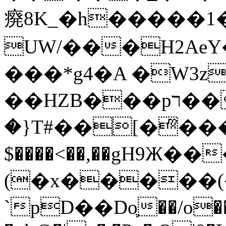
㾱8K_�h�����1
UW/���H2AeY�
���*g4�A �W3z
��HZB���pר��b�wO�N��{@H�m�F{���ۣ��?
�}T#��[�ͫ���
$����<��,��gH9Ж
(�x�����
`pD��Do֛��/o��