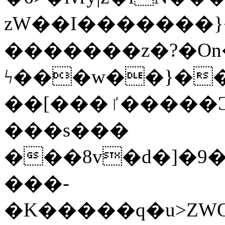
zW��I�������}�
�������z�?�O
ϟ���w��}��
��[���ٵ�����Ͻ���������x�ս��Apq�����޻�V����O�cp����ٝy{����:�k�ןNݯOOCyx6���&���?
���s���
���8v�d�]�9��6
���-
�K�����q�u>ZWOO�w��߼��W�a���p��