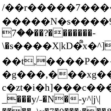
/��r�����7��
�����N�s����9�j
��7��?�������-
\�s����X|kD�᩺x
��t,����P��{
�g���,���xg�
c�zt�i�h]���c���
_���y/˗�N�-y^|j\|