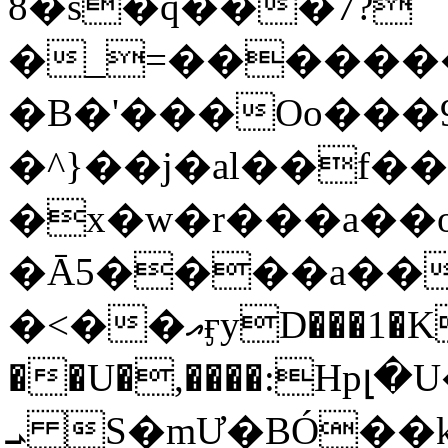
8�s�q���7?
�_=�����
�B�'���Oo���9
�^}��j�al��f
�x�w�r���a�
�Ā5����a��
�<��އӻyD���1�KS�w���!
��U�,����:Hpլ�U�K��_y4߼��O���
ܝ S�mƯ�BÓ�