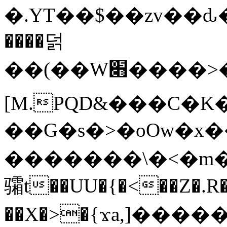
�.YT��$��zv��ԃ
����덝
��(��W׋����>��O>�d�%Y�@�@ڻ<�z{rc&׻��z�����AeK�^�����������˩t��=x~
[M.PQD&���C�K
��G�s�>�oOw�x�
�������\�<�m�PU�5�Ǉ*X�
骦t��UU�{�<��Z�.R�
��X�>�{ϫa,]�����