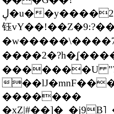
ڸ�u��y����2o�Gc���t!W���k+(���
钰vY��!��Z�9:?� �
�w�����\����7�
����2�?h�ʆ 
�������U "?
��lJ�mnF��
�������
�xZ|#��]�_�j9B