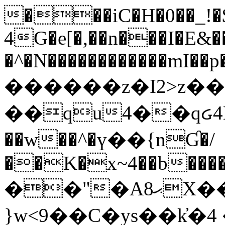
���iC�H�0��_!
4G�e[�,��n���I�E&��
�^�N������������mI��p�
������z�I2>z��
��qu4��qᏽ4H&A
��w��^�ү��{nƓ�/
��K�x~4��b�����
��"�Aޙ8X��M��K�D
}w<9��C�ys��k҆�޼� :���4�� 4�E0���oӮ�