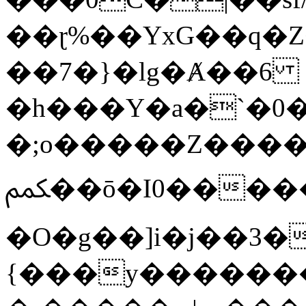
��ɽ%��YxG��q�
��7�}�lg�Ⱥ��6
�h���Y�a�`�0�
�;o�����Z������
ﶻ��ō�I0�����o�b�{L������3����2�O.z���/
�O�g��]i�j��3�u�̨S;�ܳ
{���y������