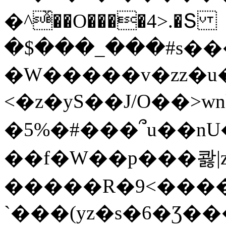
�^ͯ��O����4>.�Տ
�$���_���#s��
�W�����v�zz�u�
<�z�yS��J/O��>wn
�5%�#���՞u��nU
��f�W��p���콿|z
�����R�9<����
`���(yz�s�6�Ʒ�