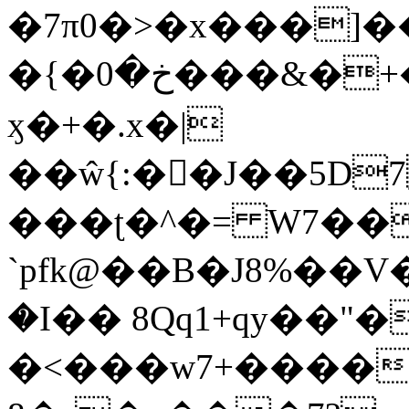
�7π0�>�x���]
�{�خ�0���&�+�zwYFEÙ4�~�_�̾�
ӽ�+�.x�|
��ŵ{:��J��5D7��
���ʈ�^�= W7��
`pfk@��B�J8%��V����\ߤ��/o��d��6b�@��J�tqw3�}>Y]������<�b��̌��{B���~v_v��fT`��88��
�I�� 8Qq1+qy��"�
�<���w󠒪7+�����X�n�F�a��M