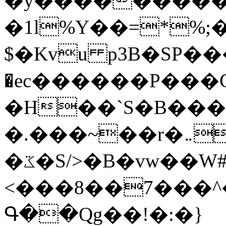
�y�����������
�1l%Y��=*%
$�Kvu p3B�SP�
�ec������P���G
�H��`S�B��
�.���~��r�޼�}�܅�mؕWu���K}
�ػ�S/>�B�vw��W#�I��*]\W��)Ħ�1��fC}
<���8��7���
Գ��Qg��!�:�}