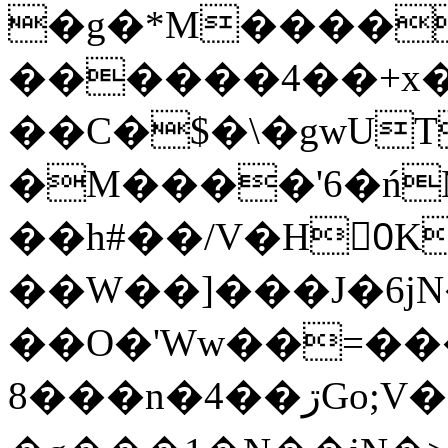
�g�*M����
������4��+x�
��C�$�\�gwUT
�M����'6�ń
��h#��/V�H0ٍK�7'�1�L�A�2
��W��]���J�6jN
��O�'Ww��=���
�8��n�4��ڗGo;V���y��4����n�7�v���Lu�/