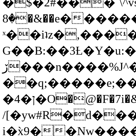
�$�2#���`\^vs
�8�&��e�������:�\���{��9�����g��f�r?
ˣ��iʇz�,���
G��B:��3Ƚ�Y�u:�
ڒ���n����%J^�}
��q;�����e;��
/[�yw#R�d���
i�x̀9��Nw����