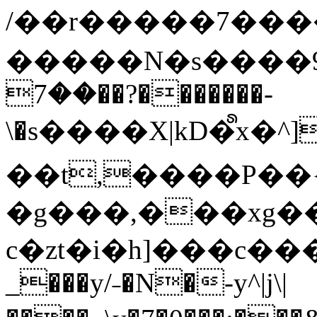
/��r�����7��
�����N�s����9�j
��7��?�������-
\�s����X|kD�᩺x
��t,����P��{
�g���,���xg�
c�zt�i�h]���c���
_���y/˗�N�-y^|j\|