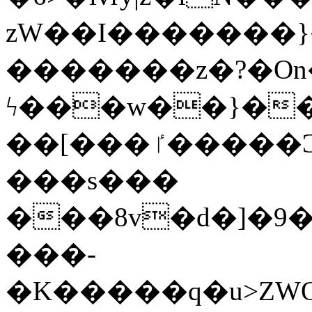
zW��I�������}�
�������z�?�O
ϟ���w��}��
��[���ٵ�����Ͻ���������x�ս��Apq�����޻�V����O�cp����ٝy{����:�k�ןNݯOOCyx6���&���?
���s���
���8v�d�]�9��6
���-
�K�����q�u>ZWOO�w��߼��W�a���p��