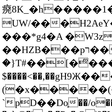
㾱8K_�h�����1
UW/���H2AeY�
���*g4�A �W3z
��HZB���pר��b�wO�N��{@H�m�F{���ۣ��?
�}T#��[�ͫ���
$����<��,��gH9Ж
(�x�����
`pD��Do֛��/o��