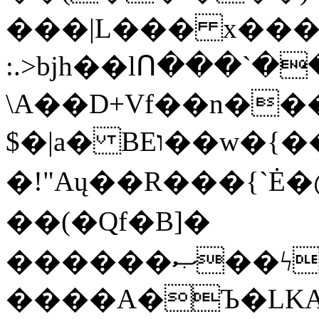
���|L��� x���b
:.>bjh��lՈ���`
\A��D+Vf��n��
$�|a� BEו��w�{���;���q�X��d%�������W� hU�(�1�Ū}9�S�F<��i�L3�;�
�!"Aų��R���{`
��(�Qf�B]�
������ޞ��ϟak��r��_39$�8�p���7�2�yIZ�R��x��/
����A�Ъ�LKA