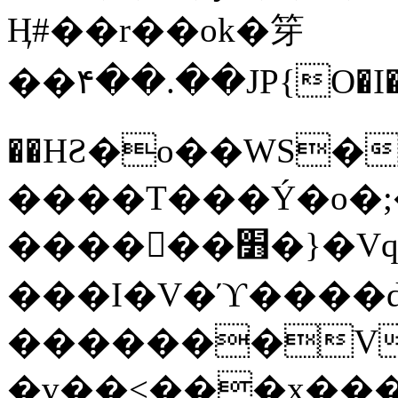
Ӊ#��r��ok�笌
��۴��.��JP{O�I
��ΗƧ�o��WS�
����T���Ý�o�;����������
������׻�}�Vq���j¯���P�.QwO�ｓ
���I�V�ϓ����d
�������V
�v��<���x���ۻ��a���R_�n���