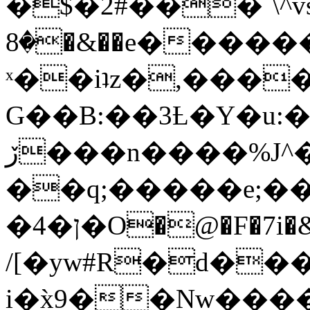
�$�2#���`\^vs
�8�&��e�������:�\���{��9�����g��f�r?
ˣ��iʇz�,���
G��B:��3Ƚ�Y�u:�
ڒ���n����%J^�}
��q;�����e;��
/[�yw#R�d���
i�x̀9��Nw����