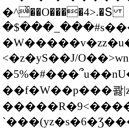
�^ͯ��O����4>.�Տ
�$���_���#s��
�W�����v�zz�u�
<�z�yS��J/O��>wn
�5%�#���՞u��nU
��f�W��p���콿|z
�����R�9<����
`���(yz�s�6�Ʒ�