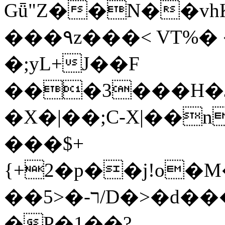
Gǖ"Z��N��v
���٩z���< VT%� �}z�XEu�<ं�Q!
�;yL+J��F
���3���H�J:~�
�X�|��;Ϲ-X|��n
���$+
{+2�p��j!o�
��ר-�<5/D�>�d�����1!u8JP�@TE�
�P�1��?