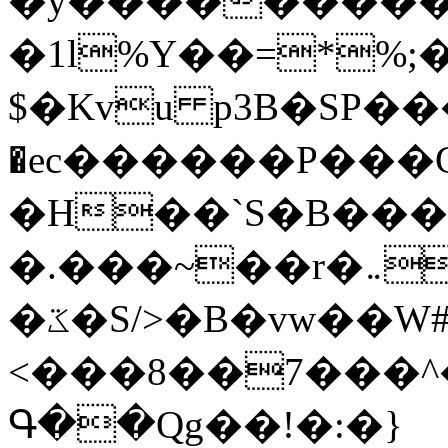
�y�����������
�1l%Y��=*%
$�Kvu p3B�SP�
�ec������P���G
�H��`S�B��
�.���~��r�޼�}�܅�mؕWu���K}
�ػ�S/>�B�vw��W#�I��*]\W��)Ħ�1��fC}
<���8��7���
Գ��Qg��!�:�}