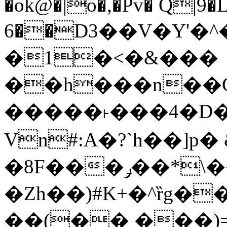
�ok@�|o�,�Pv� Q|9
6��D3��V�Y'�
�1�<�&���
��h���n��Cd
�����˫���4�D�
Vn#:A�?`h��]p�
�8F���ݛ��*\��U��S
�Zh��)#K+�^ȑg�
��(�� ���)=�