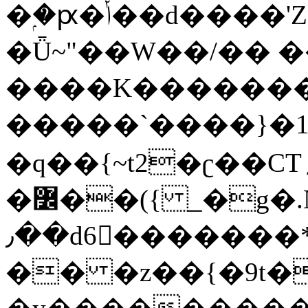
�ۭ�ԗ�ݳ��d����'Z����>!pQ}
�Ǖ~"��W��/�� ��
����K�������
�����`����}�1
�q��{~t2�ʗ��CT؍���������{�~}ur����u�}o����(�:�j���=����{�۝Vo�An��J^��������M\M�'{{l�i
�߼��({ _�g�.Nfӻg����f7z91o^��̤^�>��2�`�:|#dk�{>�>>&�tsw�Nwo�?
٫��d6򆧇�������*��[|^]oo���NW~zz>�X&�u�=K?
�� �z��{�9t�