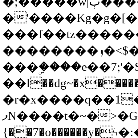
�;�����w|ٻ����<-
�'����Kg�g�[�k
���f��tz�����
��������ܙ�<$��������s���
���ۣ����e��7;'�Sc����ߋv
��l��dg~�x������G��6�{`�g���ݝ
�r�x����q��1
ޕN����t�~�>�G�{�Wރ�sl̞�@x_:�ˏ��՛��zU;wk�F�m�q}
{��7�o������y�