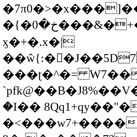
�7π0�>�x���]
�{�خ�0���&�+�zwYFEÙ4�~�_�̾�
ӽ�+�.x�|
��ŵ{:��J��5D7��
���ʈ�^�= W7��
`pfk@��B�J8%��V����\ߤ��/o��d��6b�@��J�tqw3�}>Y]������<�b��̌��{B���~v_v��fT`��88��
�I�� 8Qq1+qy��"�
�<���w󠒪7+�����X�n�F�a��M