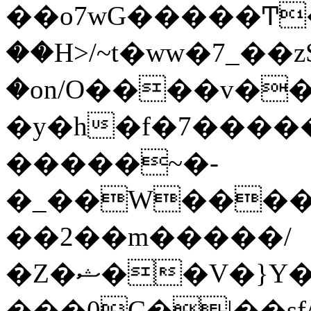
��o7wG�����Ͳ
��H>/~t�ww�7_��z
�on/O����v�
�y�h�f�7����
�����~�-
�_��W����;
��2��m�����/
�Z�ޝ��V�}Y�I�ծ�O�����S��]z��w��7�޷�����h���u��7w.ϻ���8X��ͮ�����W�dm�Jߜ��q/>?
���0C�|��sf