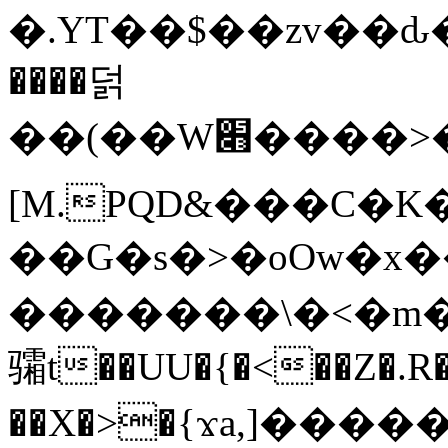
�.YT��$��zv��ԃ
����덝
��(��W׋����>��O>�d�%Y�@�@ڻ<�z{rc&׻��z�����AeK�^�����������˩t��=x~
[M.PQD&���C�K
��G�s�>�oOw�x�
�������\�<�m�PU�5�Ǉ*X�
骦t��UU�{�<��Z�.R�
��X�>�{ϫa,]�����