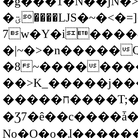
�g���1�N��jN�
�ؾ����ǇS�~�<�=]����^vz��{{��t�%
7w�Y�i����
�|~�>�n�����
�8~��������
��>K_�����j��
�����ח����T;�uU�w��oovW�N�\�v�̓��N��6xz��z^��s�;
�Ʒ7�ê��c����ǡ�Oo
No�O�o�ɺ����