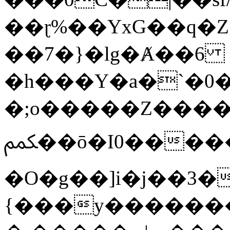
��ɽ%��YxG��q�
��7�}�lg�Ⱥ��6
�h���Y�a�`�0�
�;o�����Z������
ﶻ��ō�I0�����o�b�{L������3����2�O.z���/
�O�g��]i�j��3�u�̨S;�ܳ
{���y������