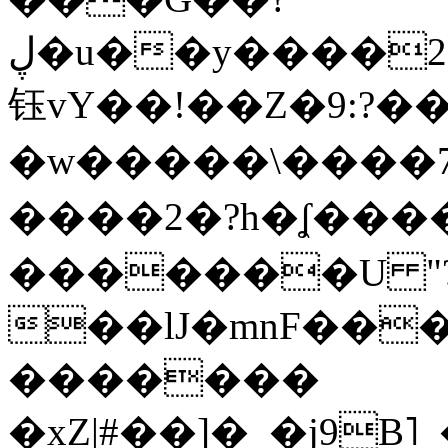
ڸ�u��y����2o�Gc���t!W���k+(���
钰vY��!��Z�9:?� �
�w�����\����7�
����2�?h�ʆ 
�������U "?
��lJ�mnF��
�������
�xZ|#��]�_�j9B