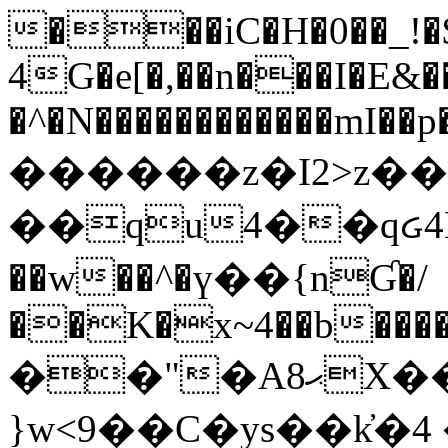
���iC�H�0��_!
4G�e[�,��n���I�E&��
�^�N������������mI��p�
������z�I2>z��
��qu4��qᏽ4H&A
��w��^�ү��{nƓ�/
��K�x~4��b�����
��"�Aޙ8X��M��K�D
}w<9��C�ys��k҆�޼� :���4�� 4�E0���oӮ�