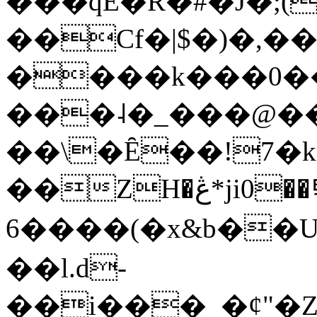
���qE�Ŕ�#�J�;(
��Cf�|$�)�,�
����k���0�
���˨�_���@��
��\�Ȇ��!7�k
��ZH�ڠ*ji0��탃
6����(�x&b��
��l.d-
��i���_�ȼ"�Z�����׋����\�\�w3�|W'�L8y<#�Y�HX�*b��.̏