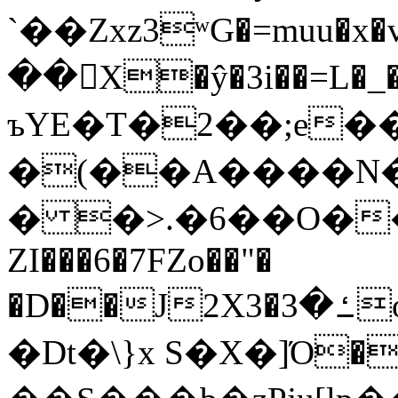
`��Zxz3ʷG�=muu�
��񛆻X�ŷ�3i��=L�
ъYE�T�2��;e�
�(��A����
� �>.�6��O��
ZI���6�7FZo��"�
�D��J2X3�ߑ�3o�|aak�q�@����]�K���w���r;�
�Dt�\}x S�X�]Ό�