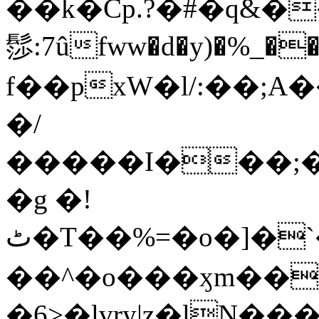
��k�Cp.?�#�q&�
髿:7ûfww�d�y)�%_�����>
f��pxW�l/:��;A
�/
�����I���;�
�g �!
ٹ�T��%=�o�]�`�8mxݽ������˳���0�n̾X'��3ǘ9����������I�&��G�������z>��]�%��/
��^�o���ӽm��ܑ�wOooOn���������
�6>�lvry|z�lN���