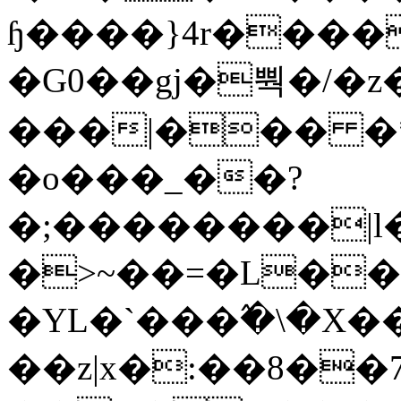
ɧ����}4r����
�G0��gj�뿩�/�z
���|��� �
�o���_��?
�;��������|
�>~��=�L��
�YL�`���߬�\�X�
��z|x�:��8�