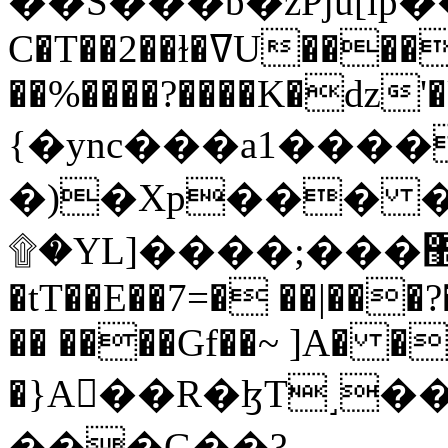
C�T��2��ɫ�ߜU����2�L�����m" �
��%����?����K�ǳ'�
{�ync���a1����
�)�Xp��� �
۩�YL]����;���׿�޽������+��k��o���O�Zt�6�[a��v_r;�b�f���==
�tT��E��7=� ��|���?
�� ����Gf��~ ]A� �
�}A��R�ɮT˼�
���G��?