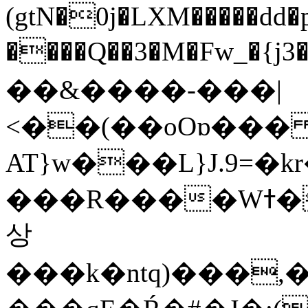
(gtN�0j�LXM�����dd
����Q��3�M�Fw_�{j3��]=����
��&����-���|
<��(��oOɒ���
AT}w���L}J.9=�
���R����Wߙ���o�O���ӯ��������?
상
���k�ntq)���,