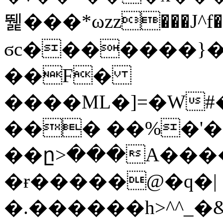
뛡���*ωzz���J^f�o
ϭc�������}��
�
�F�
����ML�]=�W#
��� ��%�'�
��ը>���A����
�ɍ�����@�q�|
�.������h>^^_�