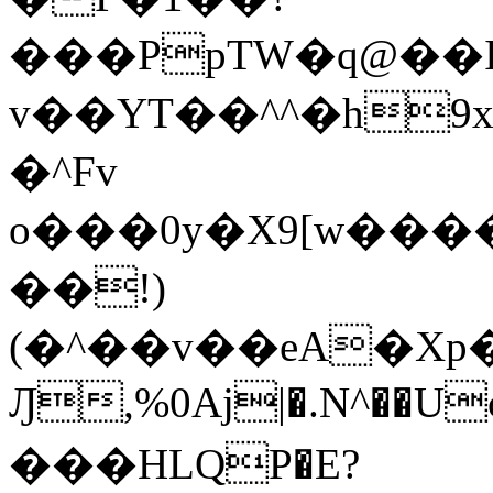
���PpTW�q@��
v��YT��^^�h9x
�^Fv
o���0y�X9[w��
��!)
(�^��v��eA�Xp�>0�+*���h����s�ײT)D$%�AQ�To�*�>W�^�=�.
Ԓ,%0Aj|�.N^��Uc
���HLQP�E?