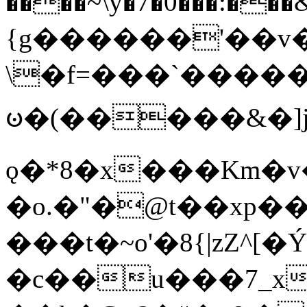
����~\y�7�0���:���&�_DN#�
{g������'��v�
\�f=���`�����
ꧽ�(�����&�]j
ǫ�*8�x���Km�v
�o.�"�@t��xp�
���t�~o'�8{|zZ^[�
�c��u���7_xg{���Q�n4���