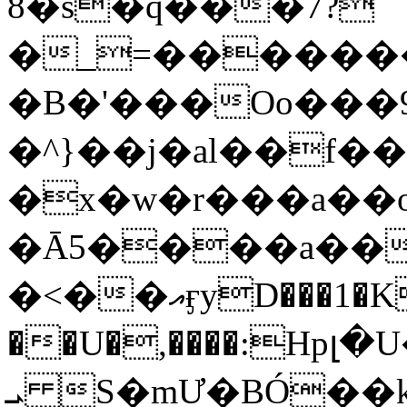
8�s�q���7?
�_=�����
�B�'���Oo���9
�^}��j�al��f
�x�w�r���a�
�Ā5����a��
�<��އӻyD���1�KS�w���!
��U�,����:Hpլ�U�K��_y4߼��O���
ܝ S�mƯ�BÓ�