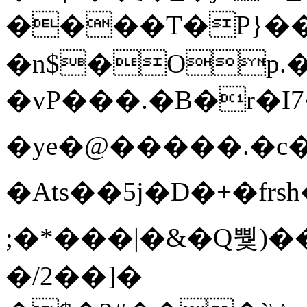
����T�Ρ}�
�n$�Op.
�vP���.�B�r�I7�gp~H
�ye�@��� ��.�c
�Ats��5j�D�+�fr
;�*���|�&�Q뿿)�
�/2��]�