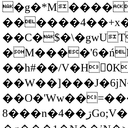
�g�*M����
������4��+x�
��C�$�\�gwUT
�M����'6�ń
��h#��/V�H0ٍK�7'�1�L�A�2
��W��]���J�6jN
��O�'Ww��=���
�8��n�4��ڗGo;V���y��4����n�7�v���Lu�/