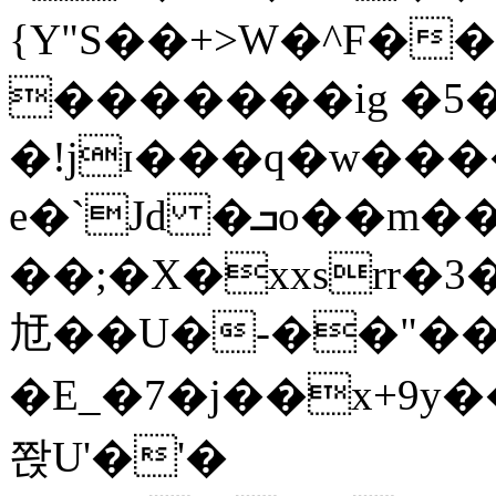
{Y"S��+>W�^F�
�������ig �5
�!jɪ���q�w��
e�`Jd �ܒo��m��1��d|
��;�X�xxsrr�
㝼��U�-��"��zȿ
�E_�7�j��x+9y�
쫝U'�'�