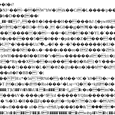
Ǌ^��~��W"hW�}rk��Cr�L����/p��
�ן�4�O�@�F�7i�&�6�īw�:o���X(�������~�~�y���_��=��rۏ7t��R�ΰ����H����
�&J /[�yw#
Q� �B\3�>x�_ �G0��gj�뿩�/�z�#�
�
�������|�>~��=�L���?�YL�`���߬
�w8�q��t���5��#��+�pʣ�6�Z����\�
j]m��N��ԉ�~���x���eo�1Z���/�Z
eWH����8��E09�"e�sw������a0�ci:�j
�X/e��mj�����[t�Rd{�Y�����Ϣ���7[�؏ܡ
���?}���W�L��֍Z�@z��m�]��b*�k[;�
|�z]�n/�d9�Ro4���^�Lӎ>^Ɋ��=kjfǔ�d
�P�����kV�-���q�^$cd �����YQIm����f
:� %�Xl-�H��赑Fq���p�=9p�`�2z�<�A
�wfI���� u0�˗a>vdUp�|��$�ؐ�&` ����