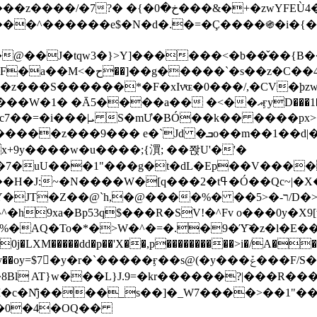
&�+�zwYFEÙ4�~�_�̾� ӽ�+�.x�|
�N�d�.�=�Ç����֍�i�{���fZV�nw�����ەys��2��`m��
�4�;�^�� 8�s�q���7?
���S������*�F�xIvͯɶ�0���/,�CV�ϸzw
����a�� �<��އӻyD���1�KS�w���!
��U�,����:Hpլ�U�K��_y4߼��O����_@c7��=�i���|ܝ S�mƯ�BÓ��k�� ����p
x
�m��1��d|��;�X�xxsrr�3��J�I�@3g�g��㝼
x+9y����w�u����;{㵋; ��쫝U'�'�
uU���1"���g�t�dL�Ep��V�����8u� ��
�}z�XEu�<ं�Q!�;yL+J��F �
���%� ��ר-�<5/D�>�d�����1!u8JP�@TE� �P�1��?
^�h9xa�Bp53q$���R�ЅV!�^Fv o���0y�
�0j�LXM�����dd�p��'X��,p����������>i�/A���
`�����ӻ��s@(�y���ݞ���F/S��_T��Õ�������w��h�'U��_��L!
L}J.9=�kr������?|���R����Wߙ���o�O���ӯ�����
�c�N̐j����_s��]�_W7����>��1"��
��0�4�OQ��