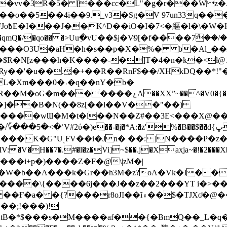
��o��5��4i��9._v3�Sg�V 97un33q��
���?
˞v��qmQ�/�qo�� �>Uu߲�vU��$j�Vͦ9[�f����7ް
���O3U�aH�h�s��p�X�%� b�Al_��ֲ�
]L�Xm���0�˒�q��nY�b�
�V0�{��N͉fMz}}��J�d������ �M���Q�"f-
�"�]��B�N(��8z[��l��V��"��)
�K�G"UͺFV��i�Jn� ��: ]N����P�z
�V�H��7�.#�l�z�Vi]
~$��.j�Xaxja~�!�2���
���i+p�)����Z�F�@\|zM�|
Y�W�b��A���k�Gr��h3M�z?oA�Vk�I� �
5����\{����6j���J��z��2���YT i�>
۾��$�TJXʛ�@���5J�P���<=-���!�k�?-�W�?
�;!���)!
KtB�*$���s�M����af��{�BmQ��_L�q�