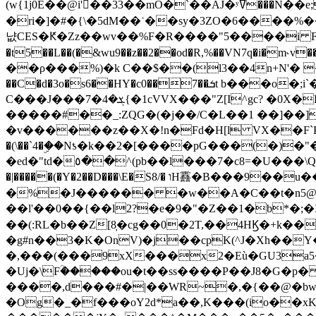
(w{1j0E��@i'��33��mO�`��AJ�ʸߜ���N��e;�vv�3R�5� [���cc�L"�g�r���Wz�.m#��Q�Bv���+��2K�tN������^�}y������Q�ۅUbB,���j�зb*��Q"�zӦc��Y�, B]!hI�KZ�T�5/
�ri�]�#�{\�5dM��ʿ��sy�3ZO�6����%�
냢CES�Ԟ�Zz��wv��%F�R����"5����i FJo߿E�I���J��K^D��iO�I�7<�䌔�l�\�W�H���IK�|ςR3~t@ j����g�E�
�t5��L��(�&wu9��z��2��od�R,%��VN7q�i�m
��ρ���%)�k C��$��(l3��4n+N'� 
��C�d�3o�s6��HY�c0��7��ܭt b���o�;i`�$R�N[z���h�K����-�]T�4�n�k�<ł@1�u���_�x�u�
C���J���ܮ�4�7{�1cVVX���"Z[I^gc? �0X�Ry��'�u��.̼�+��R��RnF$��/XHkDQ��*!"�����
�����#��_:ZQG�(�
j��/C�L��1 ��]��
�v������z��X�!n�Fd�H[l VX��F`R��M�oG�m�������ۼA��XXˮ~��^
�(\��`4�ۣ��Nƾ�k��2�[����pG���(�)
�ed�"td�٥��^(pb��l���7�c8=�U���\Q����wƜ�M�t�l��N��Z#��3E<���X@��|���8��2f�(� u��� �K�Zе?��TӊjLEn��m
�|�����(�Y�2��D���\E�S8/� וH䨺�B���9��u��/؆���5�<�ʾV#2ύ�)e��-�j�*A:�z'%�B��$��d{ڀ ��s!������g�fX��1�Z�[eC�m� �-
�%�J������ �w��A�C��t�n5@��
��l'��0��{��l2?�e�9�"�Z��1�b*�;�ІV:
��(:RL�b��Z[8̦�cg��0�2T,��4HϏ�+k��
�g#n��3�K�OnV)�j��cpK(^J�Xh��
�,���(���9xX���x2�Eù�GU3a
�Uj�\Fؒ�����ou�t��ss����P��J8�G�p� ��Ғ�a� �{?���r8oJI��ȋ
����,d���#�|��WR~�,�{��@�bw�
�Og�_�f���oY2ԁ*a��,K
���(io��x