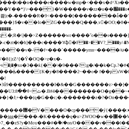
���e����w�mp�<���x�d^Xϧ����a�c��r�ۇ/�^
��*}\>���}�W�����v�zz�u��֌���o����
��콿|z�-�����R�9<�����[������ї��ٗa�
��}$�v��Io�ZG�����Q���,v�OO;�8��
��q.�;R�\]��>Z������wɛ����ˇo��s����
�i�h]���c����'#ֆ�F��>��V?_���y/˗�N�
8{|zZ^[�Ý�OQ�>z�x�-
�Y�ï'�/�/
�!
x�����l~R}
�����}�J;+���(q�G��c;�-�������z�?�On�
�K�����q�u>ZWOO�w��߼��W�a���p�����ޓ���_���r-
7_��zS?y�Moϫ���#�ۗ�/�on/O����v���l