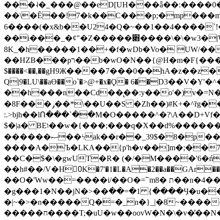
���˨�_���@��eD[UH���ǟ��:����0
��\�Ȇ��!7�k��C���p;�mp���mU��)iG
6����(�x&b��U24�Q�~��1��4����`!�
��i���_�ȼ"�Z�����׋����\�\�w3�|W'�L8y<#�Y�HX�*b��.̏�yr-k��UO����@����� `㾱
8K_�h�����1��+�f�wDb�Vo� UW/���
��HZB���pר��b�wO�N��{@H�m�F{���ۣ��?�}T#��[�ͫ������jd�8��֠|=zn��=�ϸV5n~:�q~?'�
$����<��,��gH9Ж����7���0��hA�z��z�H
Q|9�LU\��aƟ��o`�>@+�x�Ϙ� 6��D3��V
��h���n��Cd��̢��:y��o'�)v�=N�
�8F���ݛ��*\��U��S �Zh��)#K+�^ȑg���}O���!�pR�¦8?��(�� ���)=��La<{� ;^�{~�?���|L��� x���bB�7z;�h
:.>bjh��lՈ���`��M�O�����^�?\A��D+Vf
$�|a� BEו��w�{���;���q�X��d%�������W� hU�(�1�Ū}9�S�F<��i�L3�;� �!"Aų��R���{`Ė�@�X��WF�F�s��˼-��(�Qf�B]�
������ޞ��ϟak��r��_39$�8�p���7�2�yIZ�R��x��/
����A�Ъ�LKA��{p'h�v��]m�;��
��C�$�\�gwUT�R� (�/�M����'6�ń
��h#��/V�H0ٍK�7'�1�L�A�2��a��GAr���e۟�h��9�Ҁ�ɏ�,׾Xǥf(�Y�ϰ:y�����97.D�o
��O�'Ww��=����i/��O�=՟mת �8��n�4��ڗGo;V���y��4����n�7�v���Lu�/
�g���1�N��jN�>��߭��=�1 {����Ӌ�u�������}�ؾ����ǇS�~�<�=]����^vz��{{��t�% 7w�Y
�|~�>�n�����Q�=�_n�}
_|�8~����
�����ח����T;�uU�w��oovW�N�\�v�̓��N��6xz��z^��s�; �Ʒ7�ê��c����ǡ�OoO��e0+'?