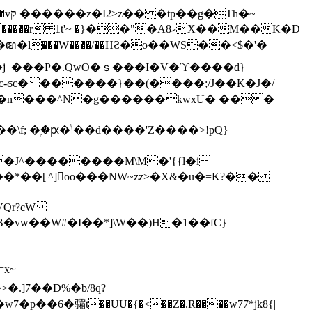
h�~
'~ �}��"�Aޙ8X��M��K�D
�n���^N�g������kwxU� ���
'Z����>!pQ}
VQr?cW
.]7��D%�b/8q?