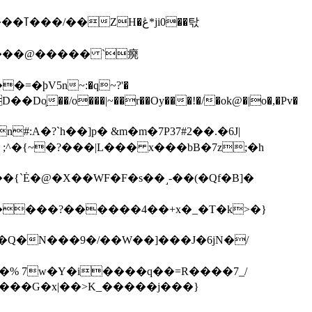
��탃
�/o���|~��r��Oy���!�/�ok@�|o�,�Pv�
#:A�?`h��]p� &m�m�7P
37#2��.�6J|
����?������4��+x�_�T�k>�}
���G�x|��>K_�����j���}