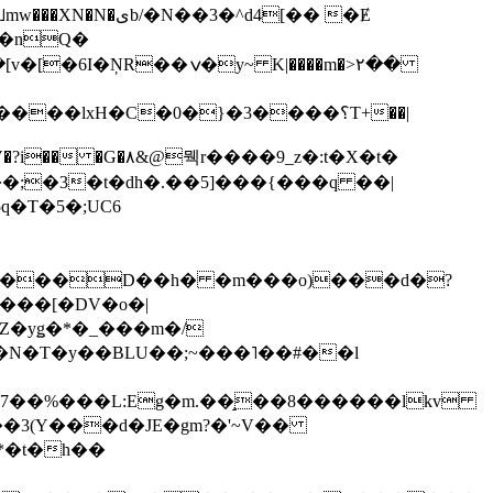
��3�^d4[�� �Ɇ
I�nQ�
�y~ K|����m�>٢��
��lxH�C�0�}�3����؟T+��|
�V�?i�� �G�۸&@뭭r����9_z�:t�X�t�
i��;�3�t�dh�.��5]���{���q ��|
�=���D��h� �m���o)���d�?
Z�yǥ�*�_���m�/
�N�T�y��BLU��;~���˥��#��l
��7��%���L:Eg�m.��̝��8������lkv
*�t�h��