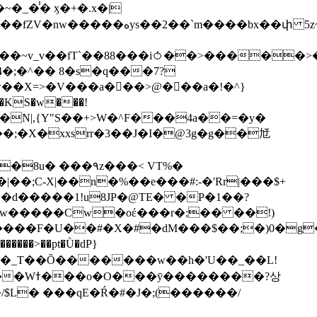
��bx��փ 5z~�>�y4N/
��X=>�V���a��ً�>@���a�!�^}
>�N|,{Y"S��+>W�^F���4a��=�y�
�٩z���< VT%�
��3���H�J:~�N����W�[q���2�tߟ�Ó��Qc~|�X�|��;Ϲ-X|��n�%��e���#:-�
'Rr|���$+
X9[w�����Cw�oέ���r�;�� ��!)
�����>��pt�Ǜ�dP}
���?상
/$L� ���qE�Ŕ�#�J�;(������/