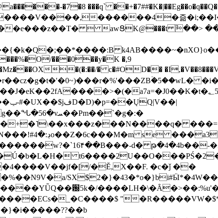
���-�7�8 ���q` ��+�7##�K�|��Eg��o�q��Q�˩mw���XN�N�یb/�N
p�e����V����,������4�즒�i;��
�T�  awՑK@���t ٚ��> ��[v�[�6I�ŅR��ݍ
�;���{�k�Q�;��*����:B k4AB����~�nXO}o���
���%�O/���0��y�K �,9
z���OX�(�:��/� c�#OD�� �I,�V��8��
b�r��cz�g�t�'�0~)���r�%'���ZBۡ�5��wL� �
��2fA����>�(�a7a=�J0��K�t�؂5q�T�5�;UC6
��|
�Pm��`�g�:�
>�<�+�˥\��x���z���N����q� ��
���[�DV�o�|
�����w?�`16۴��B���-d� թ�4�4b��-�
�2�Ú�b�L�H� t6����2U��O���PŚ�2
4����V��jf�[/�Ĕ,X��F. �c�ǰ ��
�%��N9V�a/
SX$2�}�43�*o�}bi#Ӹ*�4W
c8A����ECs�_�C����$ "�R�����VW�$
}�i�����??��b