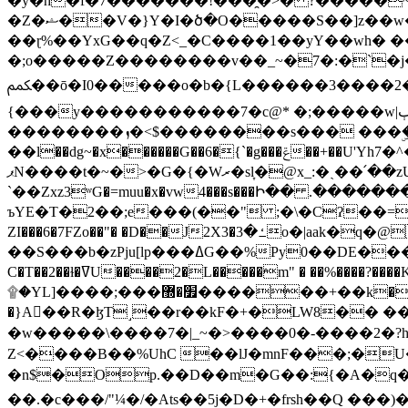
�y�h�f�7�������!���̯�>� ?�����
�Z�ޝ��V�}Y�I�ծ�O�����S��]z��w��7�޷�����h���u��7w.ϻ���8X��ͮ�����W�dm�Jߜ��q/>?���0C�|��sf/
��ɽ%��YxG��q�Z<_�C����1��yY��wh� �
�;o�����Z��������v��_~�7�:�`�j�����
ﶻ��ō�I0�����o�b�{L������3����2�O.z���/�O�g��]i�j��3�u�̨S;�ܳ��������kژ�|p���Io�P,
{���y�����������7�c@* �;�����w|ٻ����<-�'����Kg�g�[�k�)ܹ�X?���f��tz�������˝.8[����v��������W��
��������ܙ�<$��������s��� ���ۣ����e��7;'�Sc����ߋvf������g�2ޓ�?
��l��dg~�x������G��6�{`�g���ݝ��+��U'Yh7�^�8'�o��|�r�x����q��1�g������i����i4���M�z��[}
ޕN����t�~�>�G�{�Wރ�sl̞�@x_:�ˏ��՛��zU;wk�F�m�q}{��7�o������y�ϟ�:�������
`��Zxz3ʷG�=muu�x�vw4���s���Ի�� .�������
ъYE�T�2��;e���(��" ;�\�Cʔ��=
ZI���6�7FZo��"� �D��J2X3�ߑ�3o�|aak�q�@����]�K���w���r;� �Dt�\}x S�X�]Ό�9��f�
��S���b�zPju[lp���ߡG��%Py
C�T��2��ɫ�ߜU����2�L�����m" � ��%����?����K�ǳ'�U4�?ü�Ġ����q־{�ync���a1�����T-�8U� �)�Xp��� ��A�R� ���E-
۩�YL]����;���׿�޽������+��k��o���O�Zt�6�[a��v_r;�b�f���== �tT��E��7=� ��|���?��̅����1n�NEqS-~� vo u �� ����Gf��~ ]A� ��?
�}A��R�ɮT˼��r��kF�+�LW8�� ���G��?ڸ�u��y����2o�Gc���t!W���k+(���钰vY��!
�w�����\����7�|_~�>�� ��0 �-����2
Z<����B��%UhC ��lJ�mnF���;�
�n$�Op.��D��m�G��:{�A�q��/�vP���.�B�
��.�c���/"¼�/�Ats��5j�D�+�frsh��Q ���