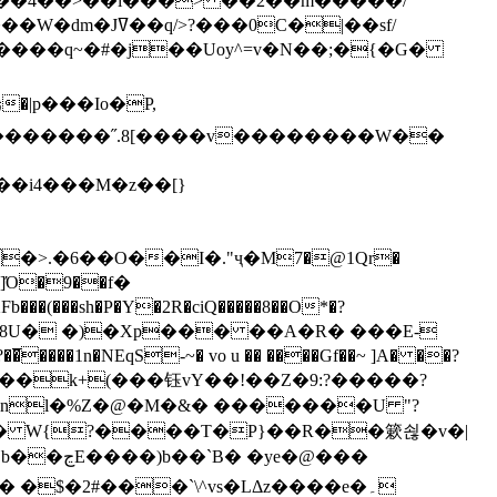
`��4��>��i���> ��2��m�����/
B����q~�#�j��Uoy^=v�N��;�{�G�
�>.�6��O��I�."ҷ�M7�@1Qr�
Fb���(���sh�P�Y�2R�ciQ�����8��O*�?
s����nl�%Z�@�M�&� �������U "?
�U� W{?����T�Ρ}��R��簌쇦�v�|
e�@���
]� �$�2#���`\^vs�LΔz����e�۔