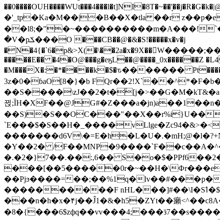
��0����OUH����WUt���4���l�t]NI�8T�~��'͙��j�R�G�k�|@a���
�'_tp�Ka�M��|�B��X�tla ��r z��
��l8;�"�~����������m�A���!`��e���z�
�V�pݎ���O ���CB��@�&�S!�����x�v�j
�N�4{�`6�p&>X(�\��2a�x�9X��򢧰W����
�����E�� �4�O@���g�eӄL��@����_0x������Z �
L4
�M���X�:�*����k�$�ԏ������� Pt����M
3z�0�ɓaO[8�}�b FQr��2!X`��^*�F�
��S����\zJ��2�t�۫[j�>��G�M�kT&�a��J�eK
뀑;ȈH�XF��@JG#�Z���a�jn)a��1��n��ݕ-#�UX��$jفD�D)�p=��ŲQ|V
��S)�S��OC���"��X��r%i}U��g��ᖓ�56�vܚ�
`E���$�S��H�_����vLlge�Zc94�&
�������d6V\�=E�h�L�U�.�mH;@�l�?+N���!#ڊ:�4o��Z�6c���M�m se ���a3
�Y��2� /F��MNP�9����`F��c��A�^�
�.�2�}7��.��:,6�� S�o�$�PPf6�
���[��5�����0r�~��H�\Фr���e�
��Pjϧ����=��;��%1q�lv��#���p�
����������F nHL���]#��\I�Sߗ�$����YǕQ��԰5k�/����LH�\�Ȃ�>��:%u'��3(Y���d�JΕ�gm?�'~V��
���n�h�x�۴j��Ĵ1�&�h5�ZYt��癩<^�� 
�8�{���6$zфq��vv���4;���ӟ7��s�����