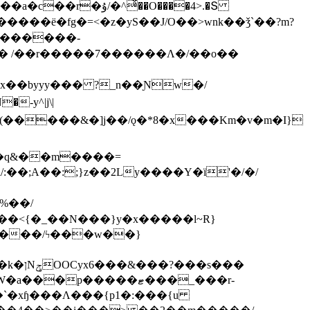
ͯ��O����4>.�Տ
�ё�fg�=<�z�yS��J/O��>wnk��ǯ`��?m?
�'������-
 /��r�����7������Λ�/��o��
]x��byyy��� ?_n��Ɲw�/
-y^|j\|
�����/ϟ���w��}
��`�xɧ���Λ���{p1�:���{u