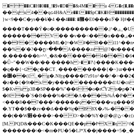
���iC�H�0��_!�$v�D��&4M��a 4G�e[�,��n���I�E&��f��-�^�
��qu4��qᏽ4H&Ae��1��$pC�K�H����������č@QX�
}w<9��C�ys��k҆�޼� :���4�� 4�E0���oӮ� Ӊ#��r��ok�笌��۴��.��JP{O�I�I�M��4�6Џ�3�ꦩ�l���W����/��ΗƧ�o��WS��<$�'�
����T���Ý�o�;����������,|^�ۻ_�U����B�ܭw����:�*|������׻�}�Vq���j¯���P�.QwO�ｓ���I�V�ϓ����d}
�������V�� �v��<���x���ۻ��a���R_�n���뛡���*ωzz���J^f�o�\>���yc-ϭc�������}��(����;/J��K�J�/
�
�F� ����ML�]=�W#�B��i11^��n
��%�'�?��ը>���A����zs@?�ɍ���
�.������h>^^_�&������4��1�6�bUo�o.�� 
�Ǖ~"��W��/�� ����Һ >��?ֿ\}����K�
�q��{~t2�ʗ��CT؍���������{�~}ur����u�}o����(�:�j���=����{�۝Vo�An��J^��������M\M�'{{l�i
�߼��({ _�g�.Nfӻg����f7z91o^��̤^�>��2�`�:|#dk�{>�>>&�tsw�Nwo�?٫��d6򆧇�������*��[|^]oo���NW~zz>�X&�u�=K?��
�z��{�9t�x/�y�����������d:\U�cn
$�Kvu p3B�SP���%"��6�o�rC͆Y2n�p
�H��`S�B���%�O�A���s%Á�P� �.���~��r�޼�}�܅�mؕWu���K}�ػ�S/>�B�vw�
<���8��7���^�����ǫ����wg���$
�.YT��$��zv��ԃ���%ɼ�B
8X�ހ%ޅ��������׏������en�KT��������/����덝
��(��W׋����>��O>�d�%Y�@�@ڻ<�z{rc&׻��z�����AeK�^�����������˩t��=x~
[M.PQD&���C�K���QE��p�ԻX�η^f���
�������\�<�m�PU�5�Ǉ*X��j����=5�_�w�����_�PO��{ޥ�V�ӗ�������� o�t⭟#��w7�p��6