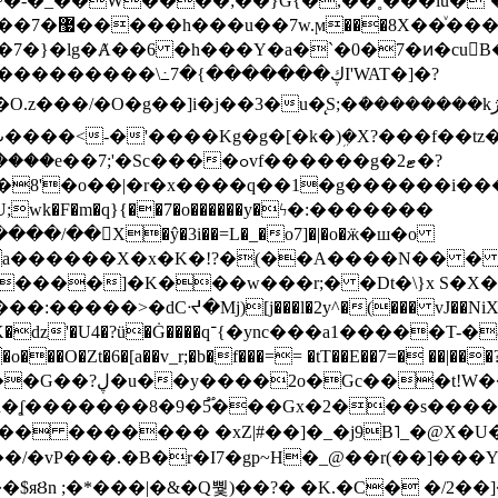
~�-�_��W����;��}G{�,��˳���lu�
�7�}�lg�Ⱥ��6 �h���Y�a�`�0�7�ͷ�cu
����\߸7�{�������ڮI'WAT�]�?
���/��񛆻X�ŷ�3i��=L�_�o7]�|�o�ӝ�ш�o
a������X�x�K�!?�(��A����N�� � 
0��DE�����:�����>�dCᔵ�Mj)[j���l�2y^�(
��� vJ��NiX
��Z�9:?� ����?
�?h�ʆ �������8�9�5֟���Gx�2���
U�� ������� �xZ|#��]�_�j9B˥_�@X
r�I7�gp~H�_@��r(��]���Yb��ڃE����)b��`B� �y
)��$яȢn ;�*���|�&�Q뿿)��?� �K.�C� �/2��