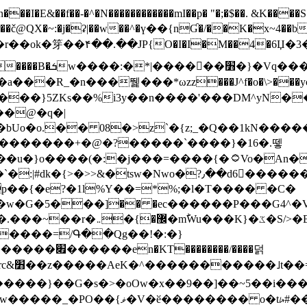
N������������mI��p� "�;�$��. &K����S�vק ������z�I2>z�� �tp��g�T
~:�j�ʡ|��w��^�ү��{nƓ�/��K�x~4��b�����r 1t
���}5ZKѕ��%i3y��n����'���DM^yN�
��@�q�|
08�>z`�{z;_�Q��1kN������\f; �ۭ�ԗ�ݳ��d����
���������+�@�?�����`����}�16�.뗗
p��{�e?�1l%Y��=*%;�l�T���� �C�
�7�w�G�5���]�� �ec������P���G4^�
�W#�I��*]\W��)Ħ�1��fC}
����=/Գ��Qg��!�:�}
��}��G�s�>�oOw�x��9��]��~5��i���>�
�骦t��UU�{�<��Z�.R����w77*jk8{|