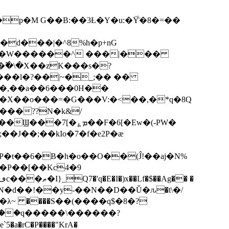
p�M G��B:��3Ƚ�Y�u:�Ÿ̈́�8�=��
R�d���|�^8%h�p+nG
�W������^ ���|���
�\�X��zK���s�ּ?
���l�?��|~�_;�� ��
k�X��o���=�G���V:�<��,�*q�8Q
���??N�k&/
��F�6[�Ew�(-PW�
�J��;��kIo�7�f�e2P�ӕ
��P��[��Kc4�9
��N�d��!��y-��N��D��Ǔ�ԉ�t\�/
�λ~ ����S��(����q$�8�?
��q�����\������?