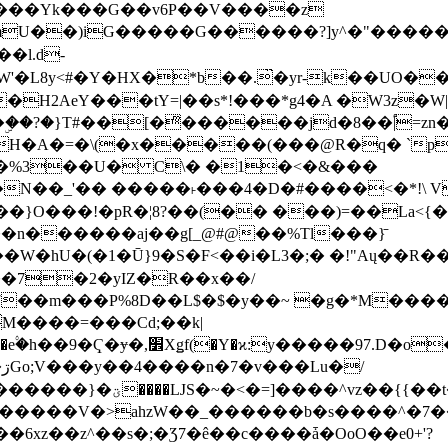
���Yk���G��v6P��V����z
�����G������?]y^�"�������ߠ���/��ZH�ڠ*ji0
�l.d-
H2AeY���tY=|��s*!���*g4�A �W3z�W|
�A�=�\(�x�����(���@R�q� `pD��Do֛�
�Y'�^�%3��U� C\� �1�<�&���
N��_'�� �����˫���4�D�#����<�*!\ Vn
��n������aj��g[_@#@��%Tl���}̄
7��m���P%8D��L$�$�y��~ �g�*M���
M����=���Cd;��k|
�Q�N���9�/��W��]���J�6jN�/
�i����q��=R����7_/
�����V�>ahzW��_������b�s����^�7�