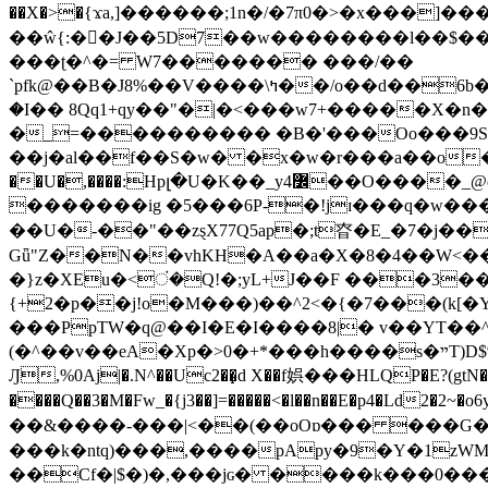
��X�>�{ϫa,]������;1n�/�7π0�>�x���]�����z����/�7?� �{�خ�0���
��ŵ{:��J��5D7��w��������l��$����^������e$
���ʈ�^�= W7������� ���/��
`pfk@��B�J8%��V����\ߤ��/o��d��6b�@��J�tqw3�}>Y]������<�b��̌��{B���~v_v��fT`��88���i⥀��>�����>�ޯ�'�����?
�I�� 8Qq1+qy��"�|�<���w󠒪7+�����X�n�F�a��M<�ح��]��g�����`�s��z�C�
�_=���������� �B�'���Oo���9S�z
��j�al��f��S�w� �x�w�r���a��o���W�1� �Ā5
�������ig �5���6P-�!jɪ���q�w�������z���9��� e�`Jd �ܒo�
��U�-��"��zȿX77Q5ap�;t昚�E_�7�j��
Gǖ"Z��N��vhKH�A��a�X�8�4��W<��7�
{+2�p��j!o�M���)��^2<�{�7���(k[�Y�JT�Z��@`h,�@�
���PpTW�q@��I�E�I����8|� v��YT��^
(�^��v��eA�Xp�>0�+*���h����s�ײT)D$%�AQ�To�*�>W�^�=�.�9�Ύ҇�z�l�E�����F�U��#�X�#�dM���$��;�)0�g�OH�����w�����ҋ��
Ԓ,%0Aj|�.N^��Uc2��̝d X��f娯���HLQP�E?(gtN
����Q��3�M�Fw_�{j3��]=�����<�l��n��E�p4�Ld2�2~�o6y��oy=$7�y�r�
��&����-���|<��(��oOɒ��� ���G�8Bl AT}w���
���k�ntq)���,����pApy�9�Y�1zWM
��Cf�|$�)�,���jɢ� ����k���0�