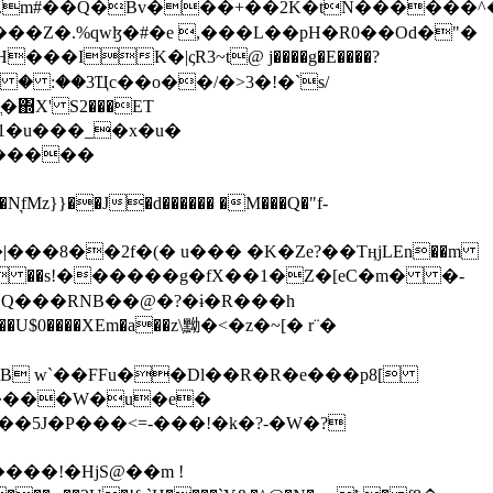
���Z�.%qwɮ�#�e ,���L��pH�R0��Od�"�
��/� � :��3Ҵc��o��/�>3�!�`s/
΍X' S2���ET
�Q���RNB��@�?�ɨ�R���h
X��U$0����XEm�a��z\黝�<�z�~[� r¨�
B w`��FFu��Dl��R�R�e���p8[
�����W�u�e�
���!�HjS@��m !