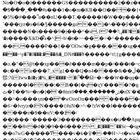
No�O�o�ɺ������GS����������2��z�����i��n�
�$���_���#s���1�ԍ�m�KΒ��O����{��Y
�5%�#���՞u��nU���T,��� ��f�W��p�
`���(yz�s�6�Ʒ�����go��j�ϟ�֜��ŷ���
�����N�s����9�j���^�u,}ݛ;?��7��?�������-
\�s����X|kD�᩺x�^]~h\�t�>~���>�^���
��t,����P��{��'OOw/�g���,���xg��-c�zt
����~\y�7�0���:���&�_DN#���ߢ�����^t!;{g������'��v�-\�f=���`�����ymn~����/ꧽ�(�����&�]j��/ǫ�*8�x���Km�v�m�I}
�o.�"�@t��xp���ӗ����m��p�/���t�~o'�
�c��u���7_xg{���Q�n4����&��ڷ�v�j�ۣ�xo�3��ƙ{��\�9���?:g�/��k�Cp.?�#�q&��m����=
髿:7ûfww�d�y)�%_�����>�t՞��Ӹ=�>��W��qq����ܞ����{K�y�8����2~��o� f��pxW�l/:��;A��:;}z��2Ly���
�����I���;�B��[�q�ʐV����?�g 
ٹ�T��%=�o�]�`�8mxݽ������˳���0�n̾X'��3ǘ9����������I�&��G�������z>��]�%��/
��^�o���ӽm��ܑ�wOooOn����������U3:ٹ>ߦ��8�.B#4���������O�g��~��<{�_��N���}y�
�6>�lvry|z�lN����{#uN�>^:�?zW��I��
����e�$��uV;��]�/
��[���ٵ�����Ͻ���������x�ս��Apq�����޻�V����O�cp����ٝy{����:�k�ןNݯOOCyx6���&���?���s���
���8v�d�]�9��6���;ϟ_�ξ���`��Sͼ~�sg��jgg�|���-
��o7wG�����Ͳ���v�k�۩�-��H>/~t�ww�