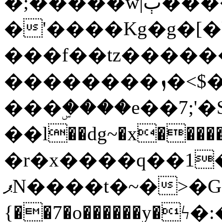
�;�����w|ٻ����<-
�'����Kg�g�[�k
���f��tz�����
��������ܙ�<$��������s���
���ۣ����e��7;'�Sc����ߋv
��l��dg~�x������G��6�{`�g���ݝ
�r�x����q��1
ޕN����t�~�>�G�{�Wރ�sl̞�@x_:�ˏ��՛��zU;wk�F�m�q}
{��7�o������y�