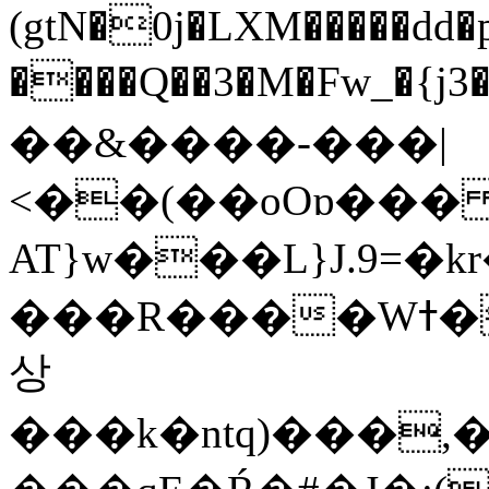
(gtN�0j�LXM�����dd
����Q��3�M�Fw_�{j3��]=����
��&����-���|
<��(��oOɒ���
AT}w���L}J.9=�
���R����Wߙ���o�O���ӯ��������?
상
���k�ntq)���,