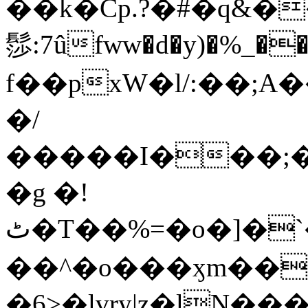
��k�Cp.?�#�q&�
髿:7ûfww�d�y)�%_�����>
f��pxW�l/:��;A
�/
�����I���;�
�g �!
ٹ�T��%=�o�]�`�8mxݽ������˳���0�n̾X'��3ǘ9����������I�&��G�������z>��]�%��/
��^�o���ӽm��ܑ�wOooOn���������
�6>�lvry|z�lN���