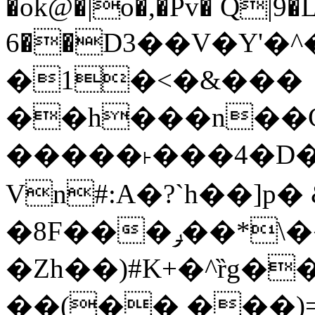
�ok@�|o�,�Pv� Q|9
6��D3��V�Y'�
�1�<�&���
��h���n��Cd
�����˫���4�D�
Vn#:A�?`h��]p�
�8F���ݛ��*\��U��S
�Zh��)#K+�^ȑg�
��(�� ���)=�