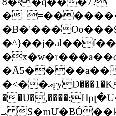
8�s�q���7?
�_=�����
�B�'���Oo���9
�^}��j�al��f
�x�w�r���a�
�Ā5����a��
�<��އӻyD���1�KS�w���!
��U�,����:Hpլ�U�K��_y4߼��O���
ܝ S�mƯ�BÓ�