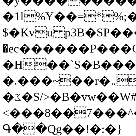
�y�����������
�1l%Y��=*%
$�Kvu p3B�SP�
�ec������P���G
�H��`S�B��
�.���~��r�޼�}�܅�mؕWu���K}
�ػ�S/>�B�vw��W#�I��*]\W��)Ħ�1��fC}
<���8��7���
Գ��Qg��!�:�}