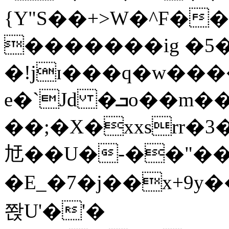
{Y"S��+>W�^F�
�������ig �5
�!jɪ���q�w��
e�`Jd �ܒo��m��1��d|
��;�X�xxsrr�
㝼��U�-��"��zȿ
�E_�7�j��x+9y�
쫝U'�'�