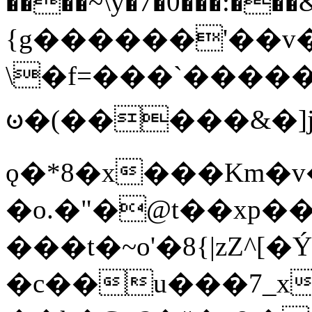
����~\y�7�0���:���&�_DN#�
{g������'��v�
\�f=���`�����
ꧽ�(�����&�]j
ǫ�*8�x���Km�v
�o.�"�@t��xp�
���t�~o'�8{|zZ^[�
�c��u���7_xg{���Q�n4���