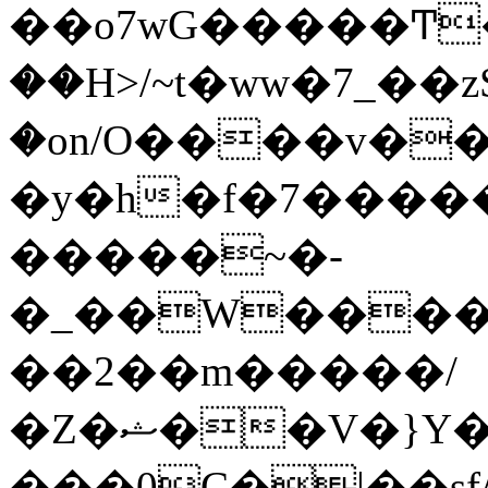
��o7wG�����Ͳ
��H>/~t�ww�7_��z
�on/O����v�
�y�h�f�7����
�����~�-
�_��W����;
��2��m�����/
�Z�ޝ��V�}Y�I�ծ�O�����S��]z��w��7�޷�����h���u��7w.ϻ���8X��ͮ�����W�dm�Jߜ��q/>?
���0C�|��sf