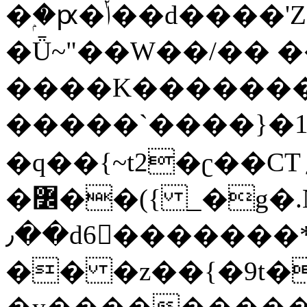
�ۭ�ԗ�ݳ��d����'Z����>!pQ}
�Ǖ~"��W��/�� ��
����K�������
�����`����}�1
�q��{~t2�ʗ��CT؍���������{�~}ur����u�}o����(�:�j���=����{�۝Vo�An��J^��������M\M�'{{l�i
�߼��({ _�g�.Nfӻg����f7z91o^��̤^�>��2�`�:|#dk�{>�>>&�tsw�Nwo�?
٫��d6򆧇�������*��[|^]oo���NW~zz>�X&�u�=K?
�� �z��{�9t�