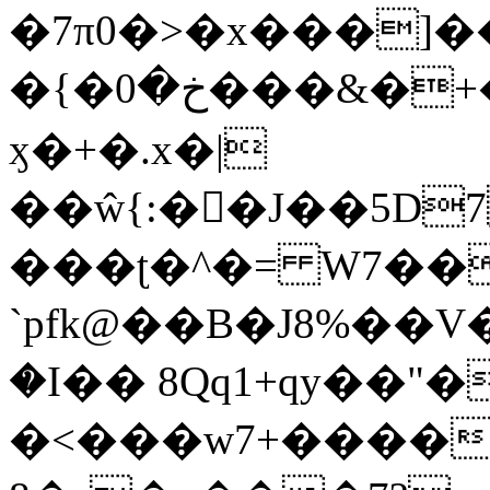
�7π0�>�x���]
�{�خ�0���&�+�zwYFEÙ4�~�_�̾�
ӽ�+�.x�|
��ŵ{:��J��5D7��
���ʈ�^�= W7��
`pfk@��B�J8%��V����\ߤ��/o��d��6b�@��J�tqw3�}>Y]������<�b��̌��{B���~v_v��fT`��88��
�I�� 8Qq1+qy��"�
�<���w󠒪7+�����X�n�F�a��M