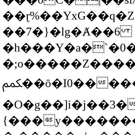
��ɽ%��YxG��q�
��7�}�lg�Ⱥ��6
�h���Y�a�`�0�
�;o�����Z������
ﶻ��ō�I0�����o�b�{L������3����2�O.z���/
�O�g��]i�j��3�u�̨S;�ܳ
{���y������