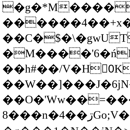
�g�*M����
������4��+x�
��C�$�\�gwUT
�M����'6�ń
��h#��/V�H0ٍK�7'�1�L�A�2
��W��]���J�6jN
��O�'Ww��=���
�8��n�4��ڗGo;V���y��4����n�7�v���Lu�/