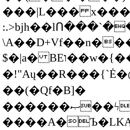
���|L��� x���b
:.>bjh��lՈ���`
\A��D+Vf��n��
$�|a� BEו��w�{���;���q�X��d%�������W� hU�(�1�Ū}9�S�F<��i�L3�;�
�!"Aų��R���{`
��(�Qf�B]�
������ޞ��ϟak��r��_39$�8�p���7�2�yIZ�R��x��/
����A�Ъ�LKA