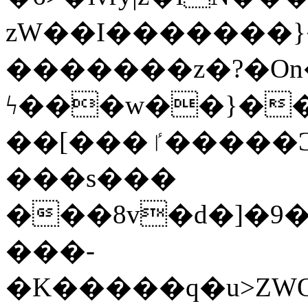
zW��I�������}�
�������z�?�O
ϟ���w��}��
��[���ٵ�����Ͻ���������x�ս��Apq�����޻�V����O�cp����ٝy{����:�k�ןNݯOOCyx6���&���?
���s���
���8v�d�]�9��6
���-
�K�����q�u>ZWOO�w��߼��W�a���p��