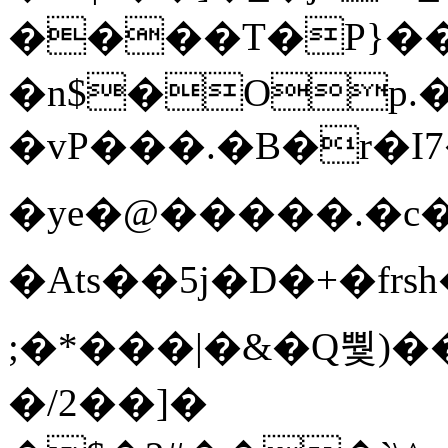
����T�Ρ}�
�n$�Op.
�vP���.�B�r�I7�gp~H
�ye�@��� ��.�c
�Ats��5j�D�+�fr
;�*���|�&�Q뿿)�
�/2��]�