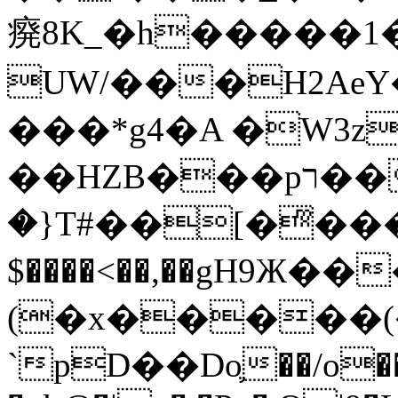
㾱8K_�h�����1
UW/���H2AeY�
���*g4�A �W3z
��HZB���pר��b�wO�N��{@H�m�F{���ۣ��?
�}T#��[�ͫ���
$����<��,��gH9Ж
(�x�����
`pD��Do֛��/o��