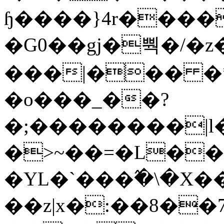
ɧ����}4r����
�G0��gj�뿩�/�z
���|��� �
�o���_��?
�;��������|
�>~��=�L��
�YL�`���߬�\�X�
��z|x�:��8�