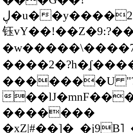
ڸ�u��y����2o�Gc���t!W���k+(���
钰vY��!��Z�9:?� �
�w�����\����7�
����2�?h�ʆ 
�������U "?
��lJ�mnF��
�������
�xZ|#��]�_�j9B