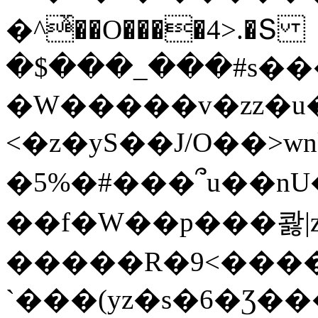
�^ͯ��O����4>.�Տ
�$���_���#s��
�W�����v�zz�u�
<�z�yS��J/O��>wn
�5%�#���՞u��nU
��f�W��p���콿|z
�����R�9<����
`���(yz�s�6�Ʒ�