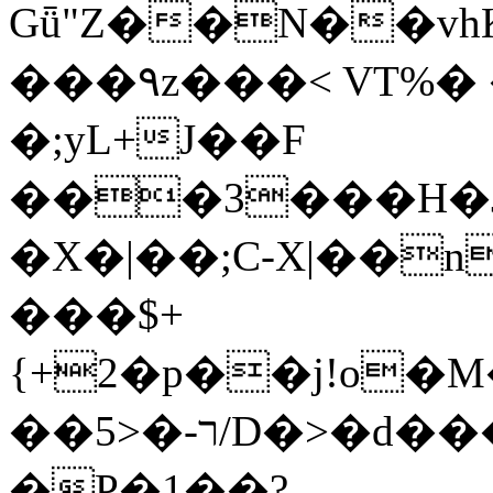
Gǖ"Z��N��v
���٩z���< VT%� �}z�XEu�<ं�Q!
�;yL+J��F
���3���H�J:~�
�X�|��;Ϲ-X|��n
���$+
{+2�p��j!o�
��ר-�<5/D�>�d�����1!u8JP�@TE�
�P�1��?