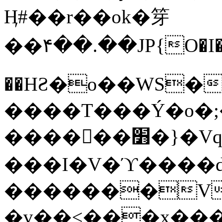
Ӊ#��r��ok�笌
��۴��.��JP{O�I
��ΗƧ�o��WS�
����T���Ý�o�;����������
������׻�}�Vq���j¯���P�.QwO�ｓ
���I�V�ϓ����d
�������V
�v��<���x���ۻ��a���R_�n���