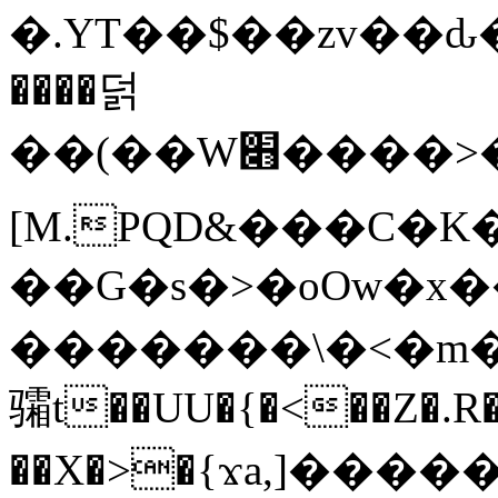
�.YT��$��zv��ԃ
����덝
��(��W׋����>��O>�d�%Y�@�@ڻ<�z{rc&׻��z�����AeK�^�����������˩t��=x~
[M.PQD&���C�K
��G�s�>�oOw�x�
�������\�<�m�PU�5�Ǉ*X�
骦t��UU�{�<��Z�.R�
��X�>�{ϫa,]�����