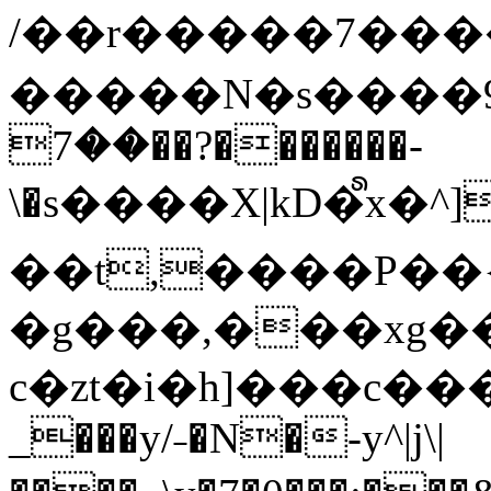
/��r�����7��
�����N�s����9�j
��7��?�������-
\�s����X|kD�᩺x
��t,����P��{
�g���,���xg�
c�zt�i�h]���c���
_���y/˗�N�-y^|j\|