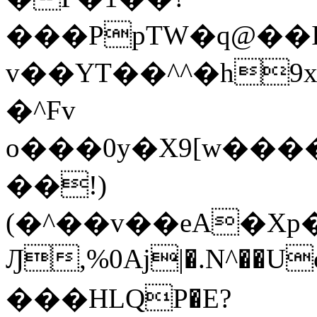
���PpTW�q@��
v��YT��^^�h9x
�^Fv
o���0y�X9[w��
��!)
(�^��v��eA�Xp�>0�+*���h����s�ײT)D$%�AQ�To�*�>W�^�=�.
Ԓ,%0Aj|�.N^��Uc
���HLQP�E?