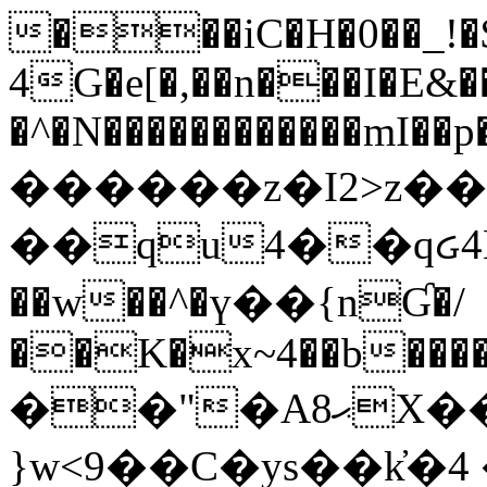
���iC�H�0��_!
4G�e[�,��n���I�E&��
�^�N������������mI��p�
������z�I2>z��
��qu4��qᏽ4H&A
��w��^�ү��{nƓ�/
��K�x~4��b�����
��"�Aޙ8X��M��K�D
}w<9��C�ys��k҆�޼� :���4�� 4�E0���oӮ�