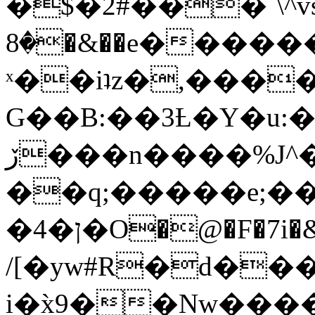
�$�2#���`\^vs
�8�&��e�������:�\���{��9�����g��f�r?
ˣ��iʇz�,���
G��B:��3Ƚ�Y�u:�
ڒ���n����%J^�}
��q;�����e;��
/[�yw#R�d���
i�x̀9��Nw����