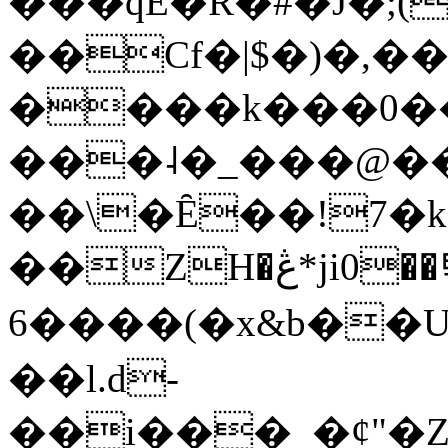
���qE�Ŕ�#�J�;(
��Cf�|$�)�,�
����k���0�
���˨�_���@��
��\�Ȇ��!7�k
��ZH�ڠ*ji0��탃
6����(�x&b��
��l.d-
��i���_�ȼ"�Z�����׋����\�\�w3�|W'�L8y<#�Y�HX�*b��.̏