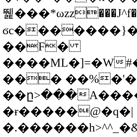
뛡���*ωzz���J^f�o
ϭc�������}��
�
�F�
����ML�]=�W#
��� ��%�'�
��ը>���A����
�ɍ�����@�q�|
�.������h>^^_�