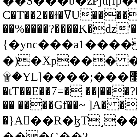
C�T��2��ɫ�ߜU����2�L�����m" �
��%����?����K�ǳ'�
{�ync���a1����
�)�Xp��� �
۩�YL]����;���׿�޽������+��k��o���O�Zt�6�[a��v_r;�b�f���==
�tT��E��7=� ��|���?
�� ����Gf��~ ]A� �
�}A��R�ɮT˼�
���G��?