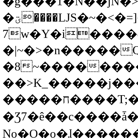
�g���1�N��jN�
�ؾ����ǇS�~�<�=]����^vz��{{��t�%
7w�Y�i����
�|~�>�n�����
�8~��������
��>K_�����j��
�����ח����T;�uU�w��oovW�N�\�v�̓��N��6xz��z^��s�;
�Ʒ7�ê��c����ǡ�Oo
No�O�o�ɺ����