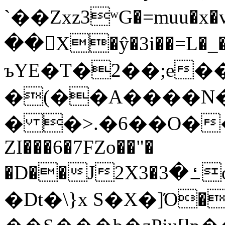
`��Zxz3ʷG�=muu�
��񛆻X�ŷ�3i��=L�
ъYE�T�2��;e�
�(��A����
� �>.�6��O��
ZI���6�7FZo��"�
�D��J2X3�ߑ�3o�|aak�q�@����]�K���w���r;�
�Dt�\}x S�X�]Ό�