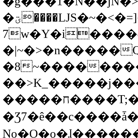
�g���1�N��jN�
�ؾ����ǇS�~�<�=]����^vz��{{��t�%
7w�Y�i����
�|~�>�n�����
�8~��������
��>K_�����j��
�����ח����T;�uU�w��oovW�N�\�v�̓��N��6xz��z^��s�;
�Ʒ7�ê��c����ǡ�Oo
No�O�o�ɺ����