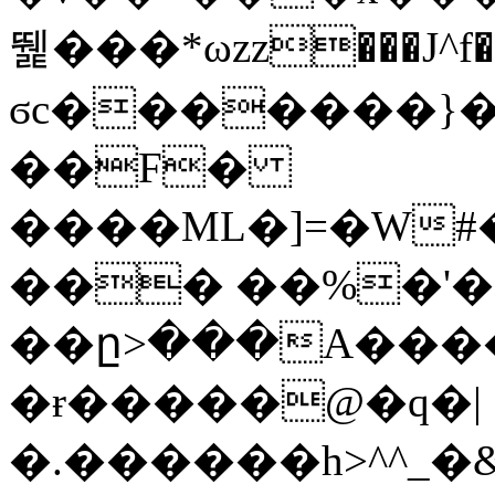
뛡���*ωzz���J^f�o
ϭc�������}��
�
�F�
����ML�]=�W#
��� ��%�'�
��ը>���A����
�ɍ�����@�q�|
�.������h>^^_�