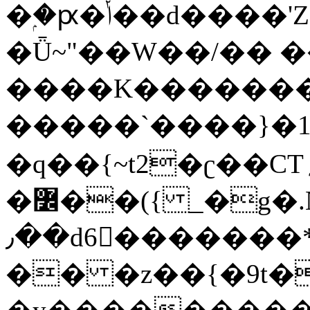
�ۭ�ԗ�ݳ��d����'Z����>!pQ}
�Ǖ~"��W��/�� ��
����K�������
�����`����}�1
�q��{~t2�ʗ��CT؍���������{�~}ur����u�}o����(�:�j���=����{�۝Vo�An��J^��������M\M�'{{l�i
�߼��({ _�g�.Nfӻg����f7z91o^��̤^�>��2�`�:|#dk�{>�>>&�tsw�Nwo�?
٫��d6򆧇�������*��[|^]oo���NW~zz>�X&�u�=K?
�� �z��{�9t�