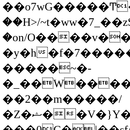
��o7wG�����Ͳ
��H>/~t�ww�7_��z
�on/O����v�
�y�h�f�7����
�����~�-
�_��W����;
��2��m�����/
�Z�ޝ��V�}Y�I�ծ�O�����S��]z��w��7�޷�����h���u��7w.ϻ���8X��ͮ�����W�dm�Jߜ��q/>?
���0C�|��sf