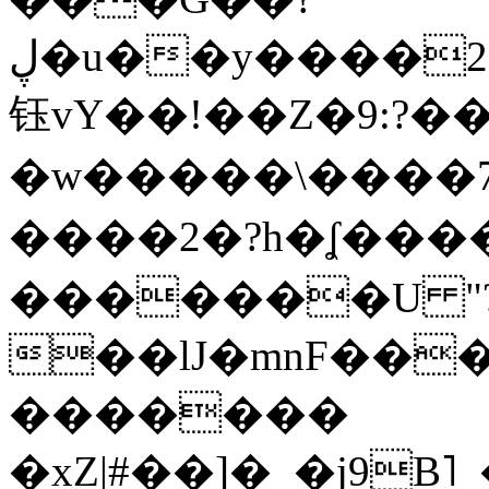
ڸ�u��y����2o�Gc���t!W���k+(���
钰vY��!��Z�9:?� �
�w�����\����7�
����2�?h�ʆ 
�������U "?
��lJ�mnF��
�������
�xZ|#��]�_�j9B