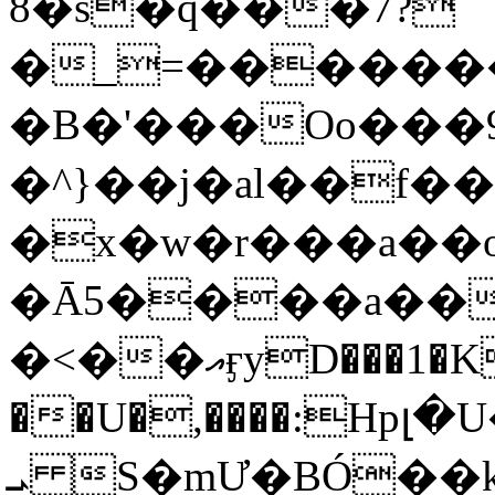
8�s�q���7?
�_=�����
�B�'���Oo���9
�^}��j�al��f
�x�w�r���a�
�Ā5����a��
�<��އӻyD���1�KS�w���!
��U�,����:Hpլ�U�K��_y4߼��O���
ܝ S�mƯ�BÓ�