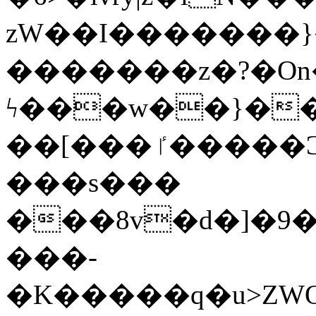
zW��I�������}�
�������z�?�O
ϟ���w��}��
��[���ٵ�����Ͻ���������x�ս��Apq�����޻�V����O�cp����ٝy{����:�k�ןNݯOOCyx6���&���?
���s���
���8v�d�]�9��6
���-
�K�����q�u>ZWOO�w��߼��W�a���p��