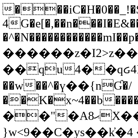
���iC�H�0��_!
4G�e[�,��n���I�E&��
�^�N������������mI��p�
������z�I2>z��
��qu4��qᏽ4H&A
��w��^�ү��{nƓ�/
��K�x~4��b�����
��"�Aޙ8X��M��K�D
}w<9��C�ys��k҆�޼� :���4�� 4�E0���oӮ�