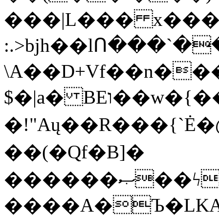
���|L��� x���b
:.>bjh��lՈ���`
\A��D+Vf��n��
$�|a� BEו��w�{���;���q�X��d%�������W� hU�(�1�Ū}9�S�F<��i�L3�;�
�!"Aų��R���{`
��(�Qf�B]�
������ޞ��ϟak��r��_39$�8�p���7�2�yIZ�R��x��/
����A�Ъ�LKA