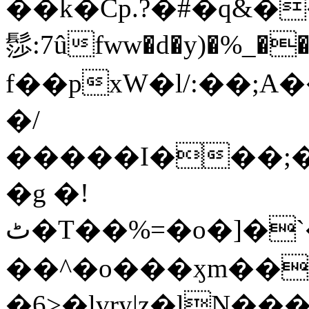
��k�Cp.?�#�q&�
髿:7ûfww�d�y)�%_�����>
f��pxW�l/:��;A
�/
�����I���;�
�g �!
ٹ�T��%=�o�]�`�8mxݽ������˳���0�n̾X'��3ǘ9����������I�&��G�������z>��]�%��/
��^�o���ӽm��ܑ�wOooOn���������
�6>�lvry|z�lN���