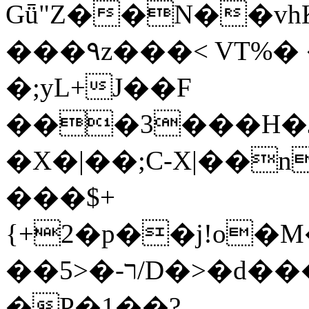
Gǖ"Z��N��v
���٩z���< VT%� �}z�XEu�<ं�Q!
�;yL+J��F
���3���H�J:~�
�X�|��;Ϲ-X|��n
���$+
{+2�p��j!o�
��ר-�<5/D�>�d�����1!u8JP�@TE�
�P�1��?