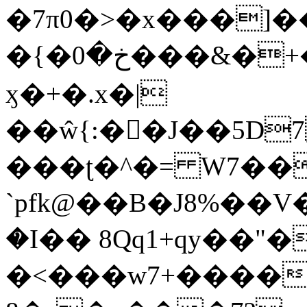
�7π0�>�x���]
�{�خ�0���&�+�zwYFEÙ4�~�_�̾�
ӽ�+�.x�|
��ŵ{:��J��5D7��
���ʈ�^�= W7��
`pfk@��B�J8%��V����\ߤ��/o��d��6b�@��J�tqw3�}>Y]������<�b��̌��{B���~v_v��fT`��88��
�I�� 8Qq1+qy��"�
�<���w󠒪7+�����X�n�F�a��M