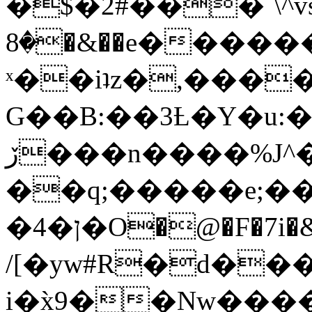
�$�2#���`\^vs
�8�&��e�������:�\���{��9�����g��f�r?
ˣ��iʇz�,���
G��B:��3Ƚ�Y�u:�
ڒ���n����%J^�}
��q;�����e;��
/[�yw#R�d���
i�x̀9��Nw����