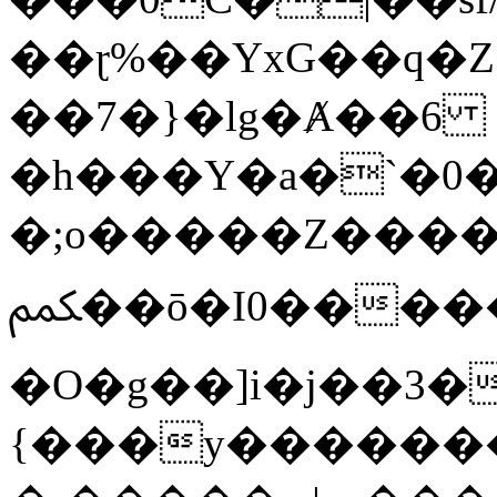
��ɽ%��YxG��q�
��7�}�lg�Ⱥ��6
�h���Y�a�`�0�
�;o�����Z������
ﶻ��ō�I0�����o�b�{L������3����2�O.z���/
�O�g��]i�j��3�u�̨S;�ܳ
{���y������