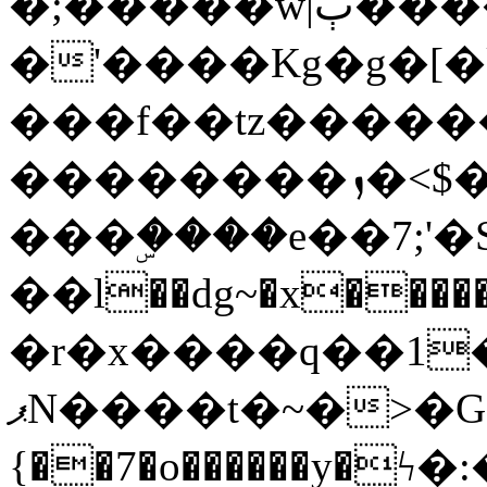
�;�����w|ٻ����<-
�'����Kg�g�[�k
���f��tz�����
��������ܙ�<$��������s���
���ۣ����e��7;'�Sc����ߋv
��l��dg~�x������G��6�{`�g���ݝ
�r�x����q��1
ޕN����t�~�>�G�{�Wރ�sl̞�@x_:�ˏ��՛��zU;wk�F�m�q}
{��7�o������y�