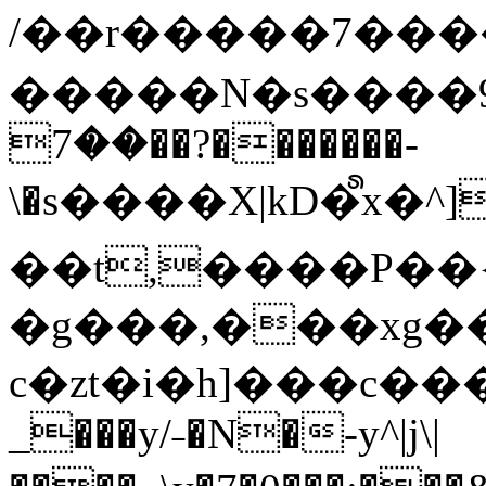
/��r�����7��
�����N�s����9�j
��7��?�������-
\�s����X|kD�᩺x
��t,����P��{
�g���,���xg�
c�zt�i�h]���c���
_���y/˗�N�-y^|j\|