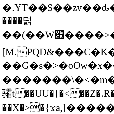
�.YT��$��zv��ԃ
����덝
��(��W׋����>��O>�d�%Y�@�@ڻ<�z{rc&׻��z�����AeK�^�����������˩t��=x~
[M.PQD&���C�K
��G�s�>�oOw�x�
�������\�<�m�PU�5�Ǉ*X�
骦t��UU�{�<��Z�.R�
��X�>�{ϫa,]�����