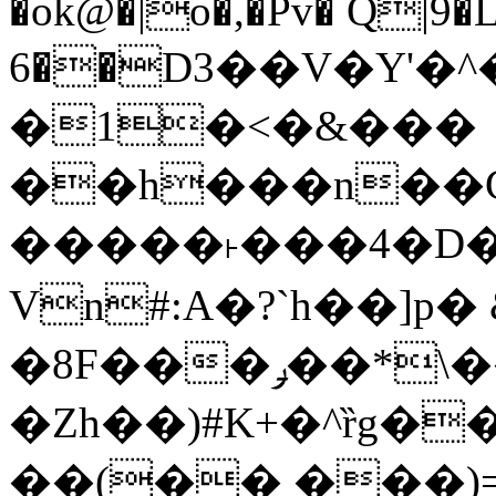
�ok@�|o�,�Pv� Q|9
6��D3��V�Y'�
�1�<�&���
��h���n��Cd
�����˫���4�D�
Vn#:A�?`h��]p�
�8F���ݛ��*\��U��S
�Zh��)#K+�^ȑg�
��(�� ���)=�