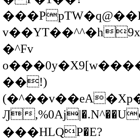
���PpTW�q@��
v��YT��^^�h9x
�^Fv
o���0y�X9[w��
��!)
(�^��v��eA�Xp�>0�+*���h����s�ײT)D$%�AQ�To�*�>W�^�=�.
Ԓ,%0Aj|�.N^��Uc
���HLQP�E?