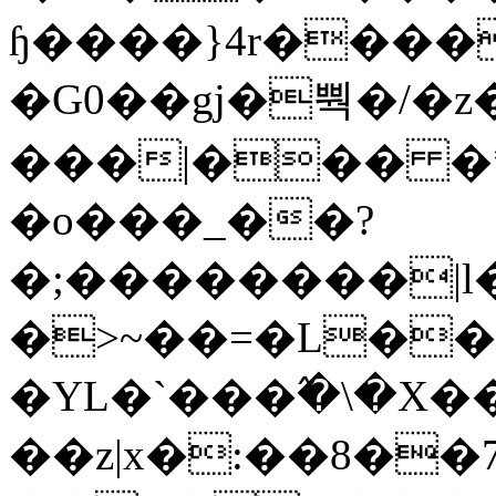
ɧ����}4r����
�G0��gj�뿩�/�z
���|��� �
�o���_��?
�;��������|
�>~��=�L��
�YL�`���߬�\�X�
��z|x�:��8�