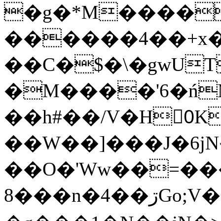
�g�*M����
������4��+x�
��C�$�\�gwUT
�M����'6�ń
��h#��/V�H0ٍK�7'�1�L�A�2
��W��]���J�6jN
��O�'Ww��=���
�8��n�4��ڗGo;V���y��4����n�7�v���Lu�/