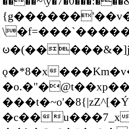
����~\y�7�0���:���&�_DN#�
{g������'��v�
\�f=���`�����
ꧽ�(�����&�]j
ǫ�*8�x���Km�v
�o.�"�@t��xp�
���t�~o'�8{|zZ^[�
�c��u���7_xg{���Q�n4���