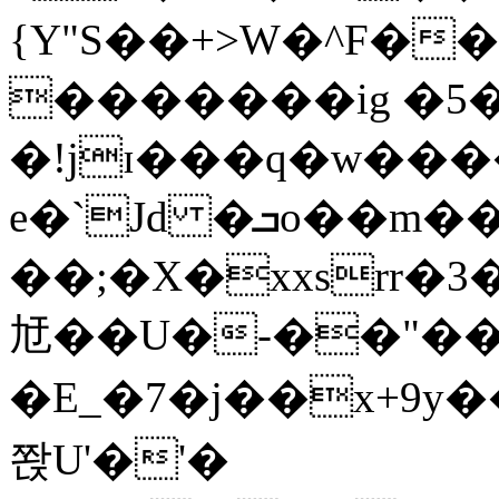
{Y"S��+>W�^F�
�������ig �5
�!jɪ���q�w��
e�`Jd �ܒo��m��1��d|
��;�X�xxsrr�
㝼��U�-��"��zȿ
�E_�7�j��x+9y�
쫝U'�'�