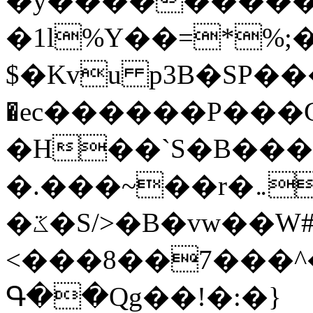
�y�����������
�1l%Y��=*%
$�Kvu p3B�SP�
�ec������P���G
�H��`S�B��
�.���~��r�޼�}�܅�mؕWu���K}
�ػ�S/>�B�vw��W#�I��*]\W��)Ħ�1��fC}
<���8��7���
Գ��Qg��!�:�}