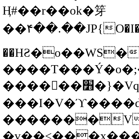
Ӊ#��r��ok�笌
��۴��.��JP{O�I
��ΗƧ�o��WS�
����T���Ý�o�;����������
������׻�}�Vq���j¯���P�.QwO�ｓ
���I�V�ϓ����d
�������V
�v��<���x���ۻ��a���R_�n���