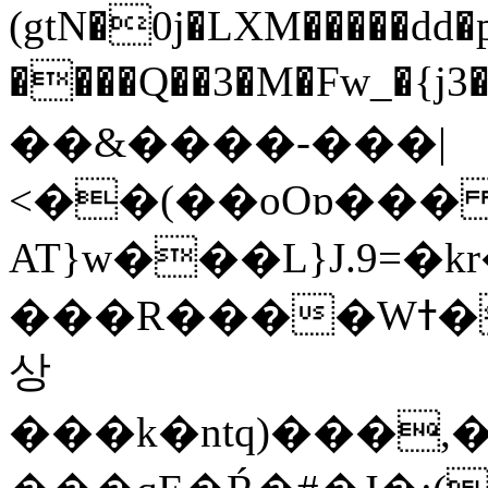
(gtN�0j�LXM�����dd
����Q��3�M�Fw_�{j3��]=����
��&����-���|
<��(��oOɒ���
AT}w���L}J.9=�
���R����Wߙ���o�O���ӯ��������?
상
���k�ntq)���,