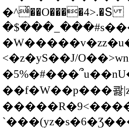
�^ͯ��O����4>.�Տ
�$���_���#s��
�W�����v�zz�u�
<�z�yS��J/O��>wn
�5%�#���՞u��nU
��f�W��p���콿|z
�����R�9<����
`���(yz�s�6�Ʒ�