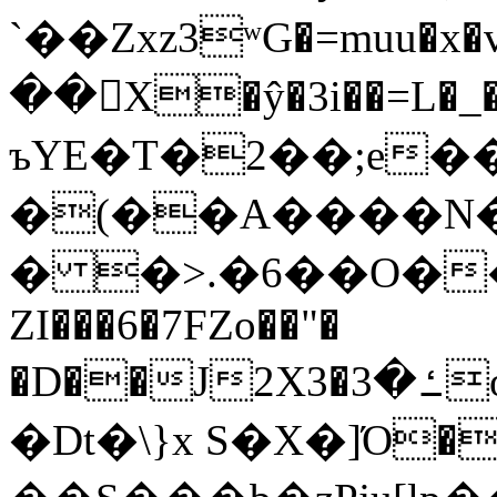
`��Zxz3ʷG�=muu�
��񛆻X�ŷ�3i��=L�
ъYE�T�2��;e�
�(��A����
� �>.�6��O��
ZI���6�7FZo��"�
�D��J2X3�ߑ�3o�|aak�q�@����]�K���w���r;�
�Dt�\}x S�X�]Ό�