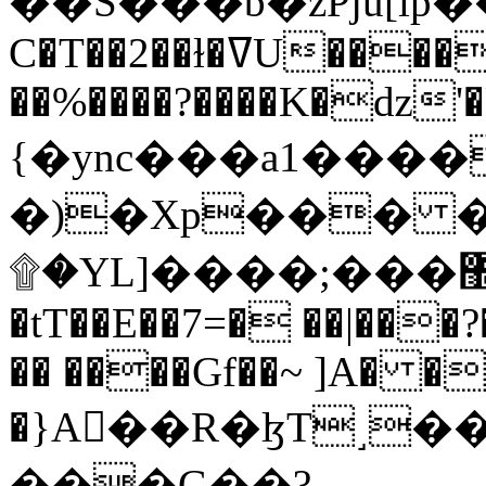
C�T��2��ɫ�ߜU����2�L�����m" �
��%����?����K�ǳ'�
{�ync���a1����
�)�Xp��� �
۩�YL]����;���׿�޽������+��k��o���O�Zt�6�[a��v_r;�b�f���==
�tT��E��7=� ��|���?
�� ����Gf��~ ]A� �
�}A��R�ɮT˼�
���G��?