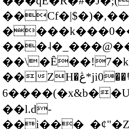
���qE�Ŕ�#�J�;(
��Cf�|$�)�,�
����k���0�
���˨�_���@��
��\�Ȇ��!7�k
��ZH�ڠ*ji0��탃
6����(�x&b��
��l.d-
��i���_�ȼ"�Z�����׋����\�\�w3�|W'�L8y<#�Y�HX�*b��.̏