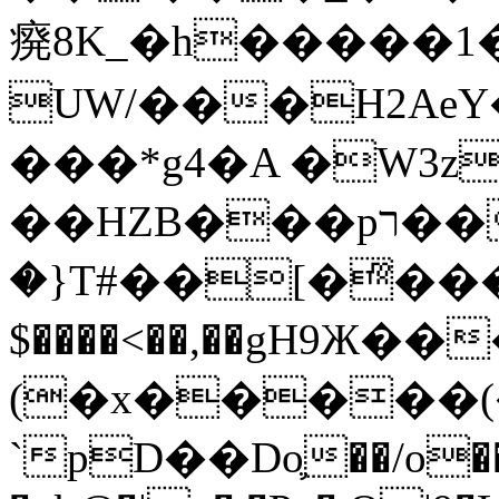
㾱8K_�h�����1
UW/���H2AeY�
���*g4�A �W3z
��HZB���pר��b�wO�N��{@H�m�F{���ۣ��?
�}T#��[�ͫ���
$����<��,��gH9Ж
(�x�����
`pD��Do֛��/o��