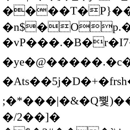
����T�Ρ}�
�n$�Op.
�vP���.�B�r�I7�gp~H
�ye�@��� ��.�c
�Ats��5j�D�+�fr
;�*���|�&�Q뿿)�
�/2��]�