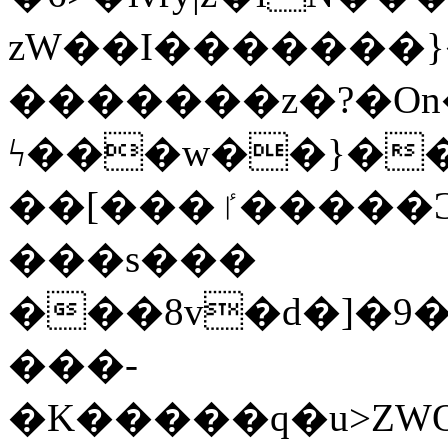
zW��I�������}�
�������z�?�O
ϟ���w��}��
��[���ٵ�����Ͻ���������x�ս��Apq�����޻�V����O�cp����ٝy{����:�k�ןNݯOOCyx6���&���?
���s���
���8v�d�]�9��6
���-
�K�����q�u>ZWOO�w��߼��W�a���p��