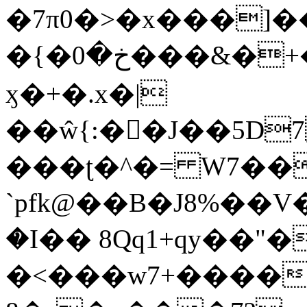
�7π0�>�x���]
�{�خ�0���&�+�zwYFEÙ4�~�_�̾�
ӽ�+�.x�|
��ŵ{:��J��5D7��
���ʈ�^�= W7��
`pfk@��B�J8%��V����\ߤ��/o��d��6b�@��J�tqw3�}>Y]������<�b��̌��{B���~v_v��fT`��88��
�I�� 8Qq1+qy��"�
�<���w󠒪7+�����X�n�F�a��M