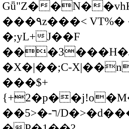
Gǖ"Z��N��v
���٩z���< VT%� �}z�XEu�<ं�Q!
�;yL+J��F
���3���H�J:~�
�X�|��;Ϲ-X|��n
���$+
{+2�p��j!o�
��ר-�<5/D�>�d�����1!u8JP�@TE�
�P�1��?