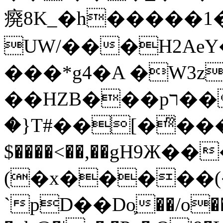
㾱8K_�h�����1
UW/���H2AeY�
���*g4�A �W3z
��HZB���pר��b�wO�N��{@H�m�F{���ۣ��?
�}T#��[�ͫ���
$����<��,��gH9Ж
(�x�����
`pD��Do֛��/o��