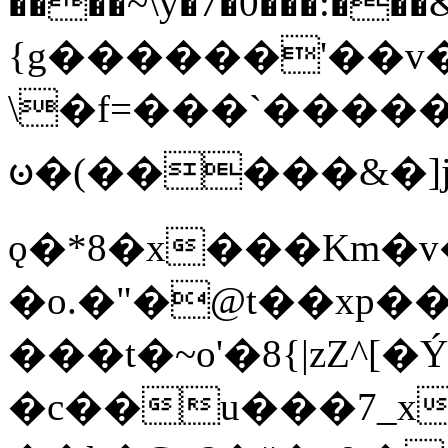
����~\y�7�0���:���&�_DN#�
{g������'��v�
\�f=���`�����
ꧽ�(�����&�]j
ǫ�*8�x���Km�v
�o.�"�@t��xp�
���t�~o'�8{|zZ^[�
�c��u���7_xg{���Q�n4���