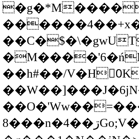
�g�*M����
������4��+x�
��C�$�\�gwUT
�M����'6�ń
��h#��/V�H0ٍK�7'�1�L�A�2
��W��]���J�6jN
��O�'Ww��=���
�8��n�4��ڗGo;V���y��4����n�7�v���Lu�/