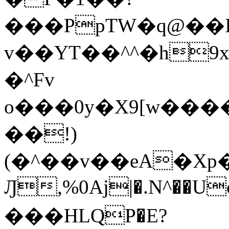
���PpTW�q@��
v��YT��^^�h9x
�^Fv
o���0y�X9[w��
��!)
(�^��v��eA�Xp�>0�+*���h����s�ײT)D$%�AQ�To�*�>W�^�=�.
Ԓ,%0Aj|�.N^��Uc
���HLQP�E?