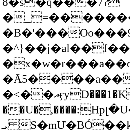
8�s�q���7?
�_=�����
�B�'���Oo���9
�^}��j�al��f
�x�w�r���a�
�Ā5����a��
�<��އӻyD���1�KS�w���!
��U�,����:Hpլ�U�K��_y4߼��O���
ܝ S�mƯ�BÓ�