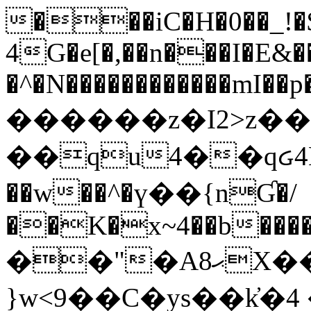
���iC�H�0��_!
4G�e[�,��n���I�E&��
�^�N������������mI��p�
������z�I2>z��
��qu4��qᏽ4H&A
��w��^�ү��{nƓ�/
��K�x~4��b�����
��"�Aޙ8X��M��K�D
}w<9��C�ys��k҆�޼� :���4�� 4�E0���oӮ�