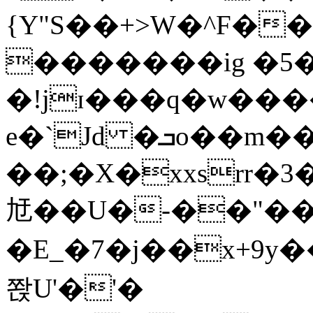
{Y"S��+>W�^F�
�������ig �5
�!jɪ���q�w��
e�`Jd �ܒo��m��1��d|
��;�X�xxsrr�
㝼��U�-��"��zȿ
�E_�7�j��x+9y�
쫝U'�'�