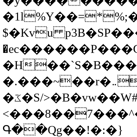
�y�����������
�1l%Y��=*%
$�Kvu p3B�SP�
�ec������P���G
�H��`S�B��
�.���~��r�޼�}�܅�mؕWu���K}
�ػ�S/>�B�vw��W#�I��*]\W��)Ħ�1��fC}
<���8��7���
Գ��Qg��!�:�}