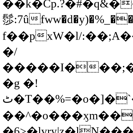
��k�Cp.?�#�q&�
髿:7ûfww�d�y)�%_�����>
f��pxW�l/:��;A
�/
�����I���;�
�g �!
ٹ�T��%=�o�]�`�8mxݽ������˳���0�n̾X'��3ǘ9����������I�&��G�������z>��]�%��/
��^�o���ӽm��ܑ�wOooOn���������
�6>�lvry|z�lN���