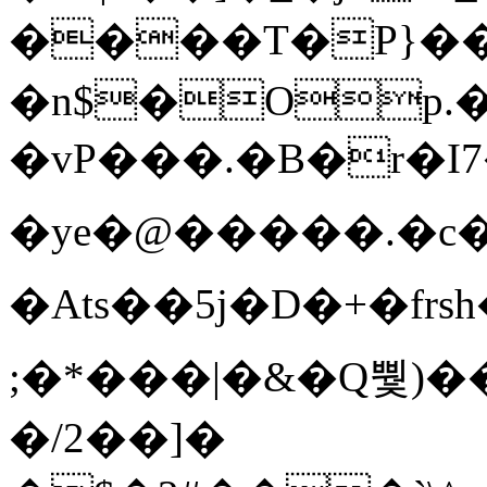
����T�Ρ}�
�n$�Op.
�vP���.�B�r�I7�gp~H
�ye�@��� ��.�c
�Ats��5j�D�+�fr
;�*���|�&�Q뿿)�
�/2��]�