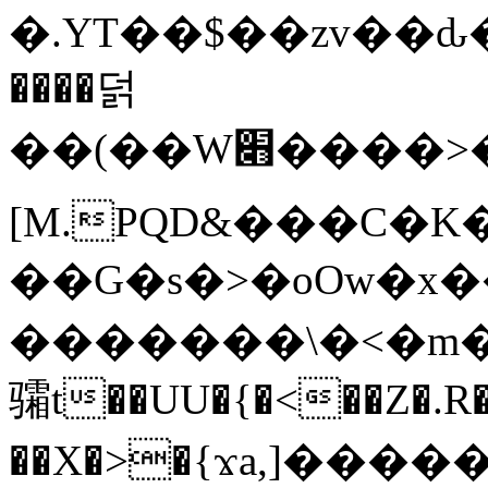
�.YT��$��zv��ԃ
����덝
��(��W׋����>��O>�d�%Y�@�@ڻ<�z{rc&׻��z�����AeK�^�����������˩t��=x~
[M.PQD&���C�K
��G�s�>�oOw�x�
�������\�<�m�PU�5�Ǉ*X�
骦t��UU�{�<��Z�.R�
��X�>�{ϫa,]�����