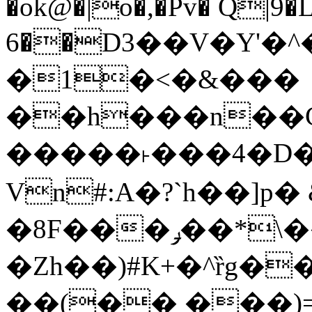
�ok@�|o�,�Pv� Q|9
6��D3��V�Y'�
�1�<�&���
��h���n��Cd
�����˫���4�D�
Vn#:A�?`h��]p�
�8F���ݛ��*\��U��S
�Zh��)#K+�^ȑg�
��(�� ���)=�