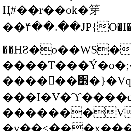
Ӊ#��r��ok�笌
��۴��.��JP{O�I
��ΗƧ�o��WS�
����T���Ý�o�;����������
������׻�}�Vq���j¯���P�.QwO�ｓ
���I�V�ϓ����d
�������V
�v��<���x���ۻ��a���R_�n���