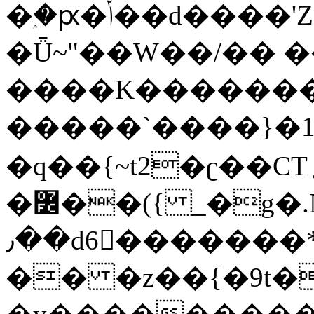
�ۭ�ԗ�ݳ��d����'Z����>!pQ}
�Ǖ~"��W��/�� ��
����K�������
�����`����}�1
�q��{~t2�ʗ��CT؍���������{�~}ur����u�}o����(�:�j���=����{�۝Vo�An��J^��������M\M�'{{l�i
�߼��({ _�g�.Nfӻg����f7z91o^��̤^�>��2�`�:|#dk�{>�>>&�tsw�Nwo�?
٫��d6򆧇�������*��[|^]oo���NW~zz>�X&�u�=K?
�� �z��{�9t�