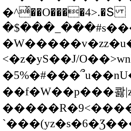
�^ͯ��O����4>.�Տ
�$���_���#s��
�W�����v�zz�u�
<�z�yS��J/O��>wn
�5%�#���՞u��nU
��f�W��p���콿|z
�����R�9<����
`���(yz�s�6�Ʒ�