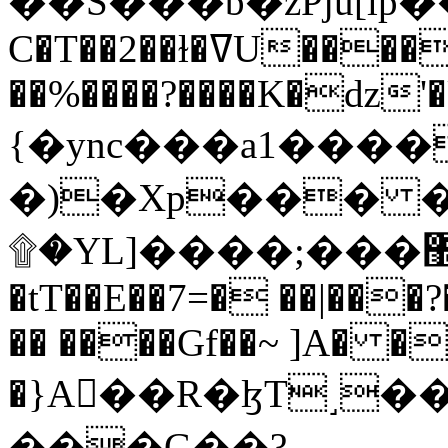
C�T��2��ɫ�ߜU����2�L�����m" �
��%����?����K�ǳ'�
{�ync���a1����
�)�Xp��� �
۩�YL]����;���׿�޽������+��k��o���O�Zt�6�[a��v_r;�b�f���==
�tT��E��7=� ��|���?
�� ����Gf��~ ]A� �
�}A��R�ɮT˼�
���G��?