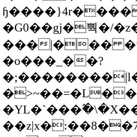
ɧ����}4r����
�G0��gj�뿩�/�z
���|��� �
�o���_��?
�;��������|
�>~��=�L��
�YL�`���߬�\�X�
��z|x�:��8�