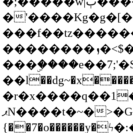
�;�����w|ٻ����<-
�'����Kg�g�[�k
���f��tz�����
��������ܙ�<$��������s���
���ۣ����e��7;'�Sc����ߋv
��l��dg~�x������G��6�{`�g���ݝ
�r�x����q��1
ޕN����t�~�>�G�{�Wރ�sl̞�@x_:�ˏ��՛��zU;wk�F�m�q}
{��7�o������y�