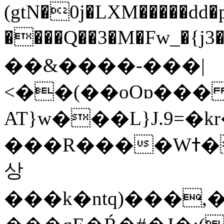
(gtN�0j�LXM�����dd
����Q��3�M�Fw_�{j3��]=����
��&����-���|
<��(��oOɒ���
AT}w���L}J.9=�
���R����Wߙ���o�O���ӯ��������?
상
���k�ntq)���,