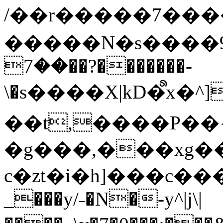
/��r�����7��
�����N�s����9�j
��7��?�������-
\�s����X|kD�᩺x
��t,����P��{
�g���,���xg�
c�zt�i�h]���c���
_���y/˗�N�-y^|j\|