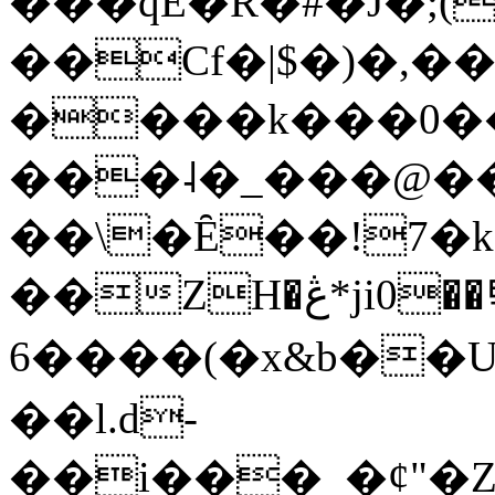
���qE�Ŕ�#�J�;(
��Cf�|$�)�,�
����k���0�
���˨�_���@��
��\�Ȇ��!7�k
��ZH�ڠ*ji0��탃
6����(�x&b��
��l.d-
��i���_�ȼ"�Z�����׋����\�\�w3�|W'�L8y<#�Y�HX�*b��.̏