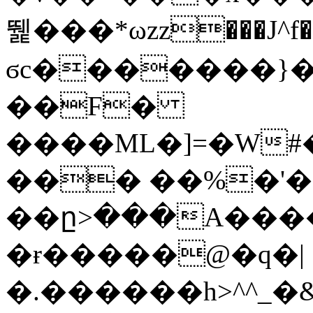
뛡���*ωzz���J^f�o
ϭc�������}��
�
�F�
����ML�]=�W#
��� ��%�'�
��ը>���A����
�ɍ�����@�q�|
�.������h>^^_�