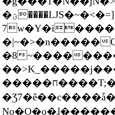
�g���1�N��jN�
�ؾ����ǇS�~�<�=]����^vz��{{��t�%
7w�Y�i����
�|~�>�n�����
�8~��������
��>K_�����j��
�����ח����T;�uU�w��oovW�N�\�v�̓��N��6xz��z^��s�;
�Ʒ7�ê��c����ǡ�Oo
No�O�o�ɺ����