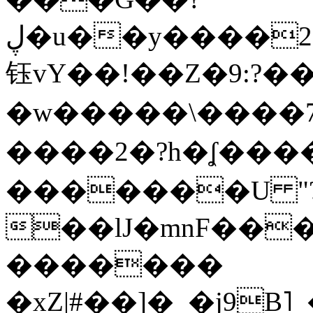
ڸ�u��y����2o�Gc���t!W���k+(���
钰vY��!��Z�9:?� �
�w�����\����7�
����2�?h�ʆ 
�������U "?
��lJ�mnF��
�������
�xZ|#��]�_�j9B