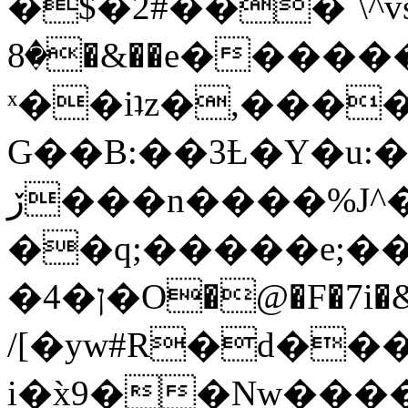
�$�2#���`\^vs
�8�&��e�������:�\���{��9�����g��f�r?
ˣ��iʇz�,���
G��B:��3Ƚ�Y�u:�
ڒ���n����%J^�}
��q;�����e;��
/[�yw#R�d���
i�x̀9��Nw����