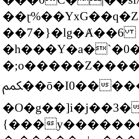
��ɽ%��YxG��q�
��7�}�lg�Ⱥ��6
�h���Y�a�`�0�
�;o�����Z������
ﶻ��ō�I0�����o�b�{L������3����2�O.z���/
�O�g��]i�j��3�u�̨S;�ܳ
{���y������