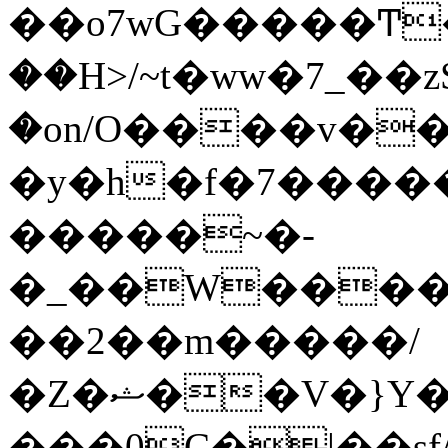
��o7wG�����Ͳ
��H>/~t�ww�7_��z
�on/O����v�
�y�h�f�7����
�����~�-
�_��W����;
��2��m�����/
�Z�ޝ��V�}Y�I�ծ�O�����S��]z��w��7�޷�����h���u��7w.ϻ���8X��ͮ�����W�dm�Jߜ��q/>?
���0C�|��sf