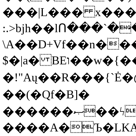
���|L��� x���b
:.>bjh��lՈ���`
\A��D+Vf��n��
$�|a� BEו��w�{���;���q�X��d%�������W� hU�(�1�Ū}9�S�F<��i�L3�;�
�!"Aų��R���{`
��(�Qf�B]�
������ޞ��ϟak��r��_39$�8�p���7�2�yIZ�R��x��/
����A�Ъ�LKA