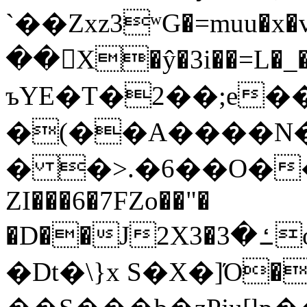
`��Zxz3ʷG�=muu�
��񛆻X�ŷ�3i��=L�
ъYE�T�2��;e�
�(��A����
� �>.�6��O��
ZI���6�7FZo��"�
�D��J2X3�ߑ�3o�|aak�q�@����]�K���w���r;�
�Dt�\}x S�X�]Ό�