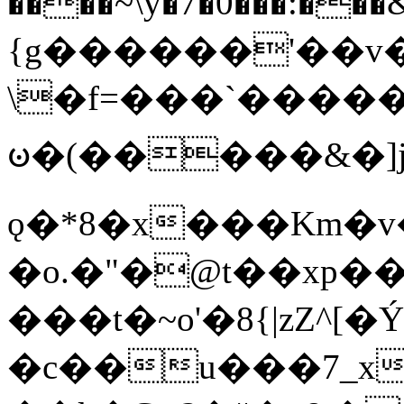
����~\y�7�0���:���&�_DN#�
{g������'��v�
\�f=���`�����
ꧽ�(�����&�]j
ǫ�*8�x���Km�v
�o.�"�@t��xp�
���t�~o'�8{|zZ^[�
�c��u���7_xg{���Q�n4���