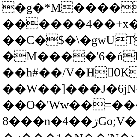
�g�*M����
������4��+x�
��C�$�\�gwUT
�M����'6�ń
��h#��/V�H0ٍK�7'�1�L�A�2
��W��]���J�6jN
��O�'Ww��=���
�8��n�4��ڗGo;V���y��4����n�7�v���Lu�/