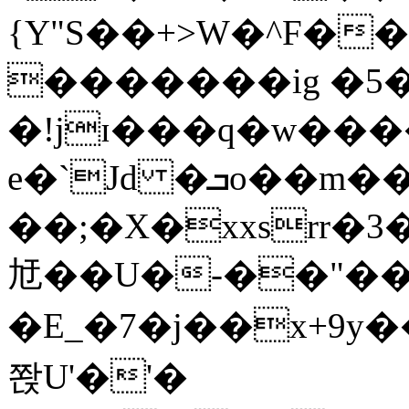
{Y"S��+>W�^F�
�������ig �5
�!jɪ���q�w��
e�`Jd �ܒo��m��1��d|
��;�X�xxsrr�
㝼��U�-��"��zȿ
�E_�7�j��x+9y�
쫝U'�'�