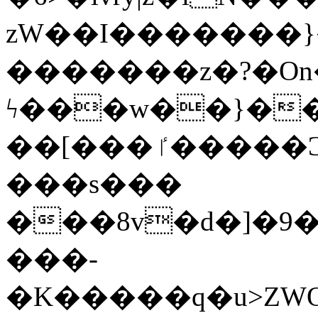
zW��I�������}�
�������z�?�O
ϟ���w��}��
��[���ٵ�����Ͻ���������x�ս��Apq�����޻�V����O�cp����ٝy{����:�k�ןNݯOOCyx6���&���?
���s���
���8v�d�]�9��6
���-
�K�����q�u>ZWOO�w��߼��W�a���p��