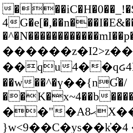
���iC�H�0��_!
4G�e[�,��n���I�E&��
�^�N������������mI��p�
������z�I2>z��
��qu4��qᏽ4H&A
��w��^�ү��{nƓ�/
��K�x~4��b�����
��"�Aޙ8X��M��K�D
}w<9��C�ys��k҆�޼� :���4�� 4�E0���oӮ�