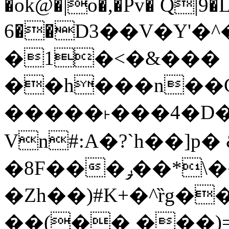
�ok@�|o�,�Pv� Q|9
6��D3��V�Y'�
�1�<�&���
��h���n��Cd
�����˫���4�D�
Vn#:A�?`h��]p�
�8F���ݛ��*\��U��S
�Zh��)#K+�^ȑg�
��(�� ���)=�