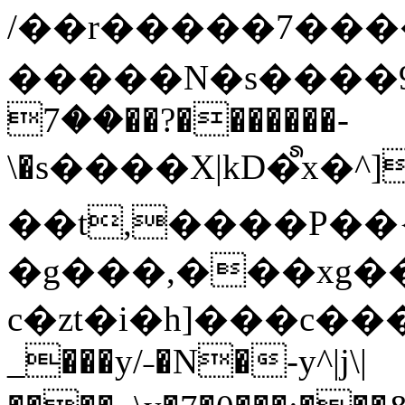
/��r�����7��
�����N�s����9�j
��7��?�������-
\�s����X|kD�᩺x
��t,����P��{
�g���,���xg�
c�zt�i�h]���c���
_���y/˗�N�-y^|j\|