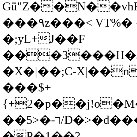
Gǖ"Z��N��v
���٩z���< VT%� �}z�XEu�<ं�Q!
�;yL+J��F
���3���H�J:~�
�X�|��;Ϲ-X|��n
���$+
{+2�p��j!o�
��ר-�<5/D�>�d�����1!u8JP�@TE�
�P�1��?