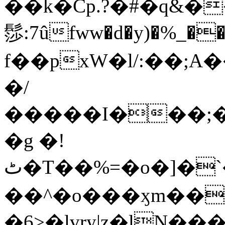
��k�Cp.?�#�q&�
髿:7ûfww�d�y)�%_�����>
f��pxW�l/:��;A
�/
�����I���;�
�g �!
ٹ�T��%=�o�]�`�8mxݽ������˳���0�n̾X'��3ǘ9����������I�&��G�������z>��]�%��/
��^�o���ӽm��ܑ�wOooOn���������
�6>�lvry|z�lN���