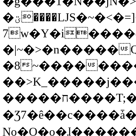
�g���1�N��jN�
�ؾ����ǇS�~�<�=]����^vz��{{��t�%
7w�Y�i����
�|~�>�n�����
�8~��������
��>K_�����j��
�����ח����T;�uU�w��oovW�N�\�v�̓��N��6xz��z^��s�;
�Ʒ7�ê��c����ǡ�Oo
No�O�o�ɺ����