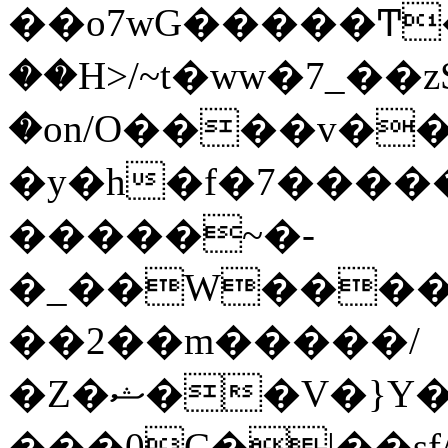
��o7wG�����Ͳ
��H>/~t�ww�7_��z
�on/O����v�
�y�h�f�7����
�����~�-
�_��W����;
��2��m�����/
�Z�ޝ��V�}Y�I�ծ�O�����S��]z��w��7�޷�����h���u��7w.ϻ���8X��ͮ�����W�dm�Jߜ��q/>?
���0C�|��sf