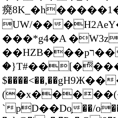
㾱8K_�h�����1
UW/���H2AeY�
���*g4�A �W3z
��HZB���pר��b�wO�N��{@H�m�F{���ۣ��?
�}T#��[�ͫ���
$����<��,��gH9Ж
(�x�����
`pD��Do֛��/o��