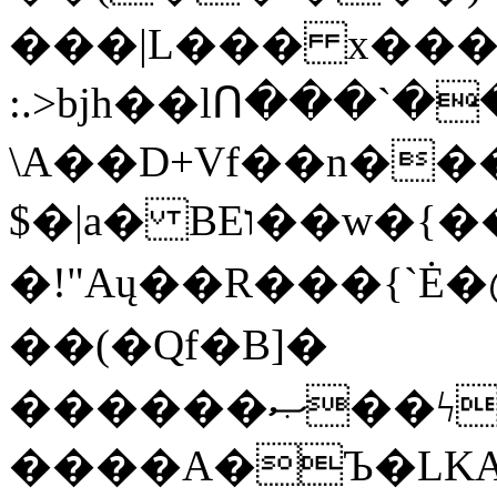
���|L��� x���b
:.>bjh��lՈ���`
\A��D+Vf��n��
$�|a� BEו��w�{���;���q�X��d%�������W� hU�(�1�Ū}9�S�F<��i�L3�;�
�!"Aų��R���{`
��(�Qf�B]�
������ޞ��ϟak��r��_39$�8�p���7�2�yIZ�R��x��/
����A�Ъ�LKA