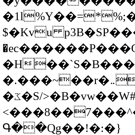
�y�����������
�1l%Y��=*%
$�Kvu p3B�SP�
�ec������P���G
�H��`S�B��
�.���~��r�޼�}�܅�mؕWu���K}
�ػ�S/>�B�vw��W#�I��*]\W��)Ħ�1��fC}
<���8��7���
Գ��Qg��!�:�}