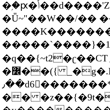
�ۭ�ԗ�ݳ��d����'Z����>!pQ}
�Ǖ~"��W��/�� ��
����K�������
�����`����}�1
�q��{~t2�ʗ��CT؍���������{�~}ur����u�}o����(�:�j���=����{�۝Vo�An��J^��������M\M�'{{l�i
�߼��({ _�g�.Nfӻg����f7z91o^��̤^�>��2�`�:|#dk�{>�>>&�tsw�Nwo�?
٫��d6򆧇�������*��[|^]oo���NW~zz>�X&�u�=K?
�� �z��{�9t�