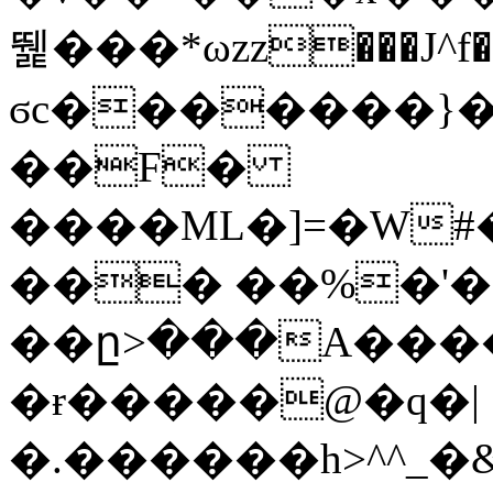
뛡���*ωzz���J^f�o
ϭc�������}��
�
�F�
����ML�]=�W#
��� ��%�'�
��ը>���A����
�ɍ�����@�q�|
�.������h>^^_�