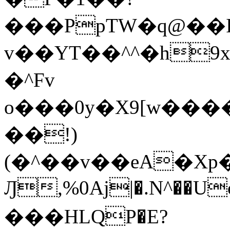
���PpTW�q@��
v��YT��^^�h9x
�^Fv
o���0y�X9[w��
��!)
(�^��v��eA�Xp�>0�+*���h����s�ײT)D$%�AQ�To�*�>W�^�=�.
Ԓ,%0Aj|�.N^��Uc
���HLQP�E?