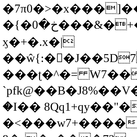
�7π0�>�x���]
�{�خ�0���&�+�zwYFEÙ4�~�_�̾�
ӽ�+�.x�|
��ŵ{:��J��5D7��
���ʈ�^�= W7��
`pfk@��B�J8%��V����\ߤ��/o��d��6b�@��J�tqw3�}>Y]������<�b��̌��{B���~v_v��fT`��88��
�I�� 8Qq1+qy��"�
�<���w󠒪7+�����X�n�F�a��M