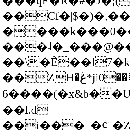
���qE�Ŕ�#�J�;(
��Cf�|$�)�,�
����k���0�
���˨�_���@��
��\�Ȇ��!7�k
��ZH�ڠ*ji0��탃
6����(�x&b��
��l.d-
��i���_�ȼ"�Z�����׋����\�\�w3�|W'�L8y<#�Y�HX�*b��.̏