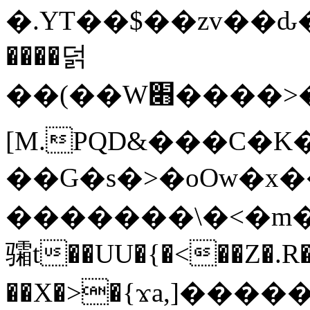
�.YT��$��zv��ԃ
����덝
��(��W׋����>��O>�d�%Y�@�@ڻ<�z{rc&׻��z�����AeK�^�����������˩t��=x~
[M.PQD&���C�K
��G�s�>�oOw�x�
�������\�<�m�PU�5�Ǉ*X�
骦t��UU�{�<��Z�.R�
��X�>�{ϫa,]�����