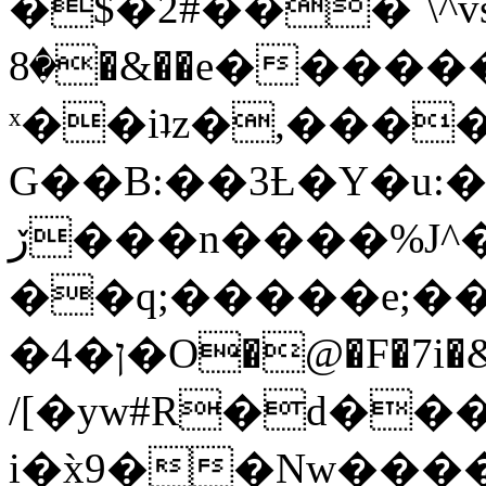
�$�2#���`\^vs
�8�&��e�������:�\���{��9�����g��f�r?
ˣ��iʇz�,���
G��B:��3Ƚ�Y�u:�
ڒ���n����%J^�}
��q;�����e;��
/[�yw#R�d���
i�x̀9��Nw����