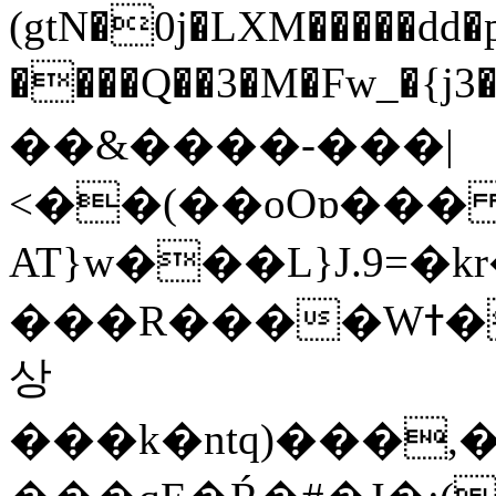
(gtN�0j�LXM�����dd
����Q��3�M�Fw_�{j3��]=����
��&����-���|
<��(��oOɒ���
AT}w���L}J.9=�
���R����Wߙ���o�O���ӯ��������?
상
���k�ntq)���,