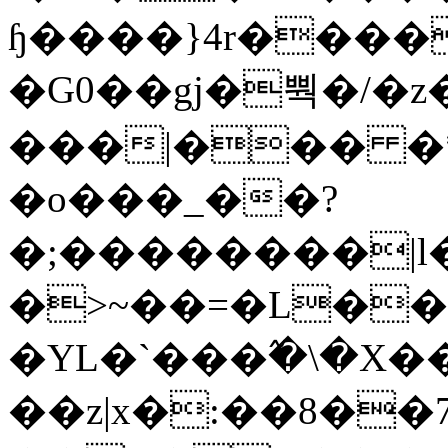
ɧ����}4r����
�G0��gj�뿩�/�z
���|��� �
�o���_��?
�;��������|
�>~��=�L��
�YL�`���߬�\�X�
��z|x�:��8�