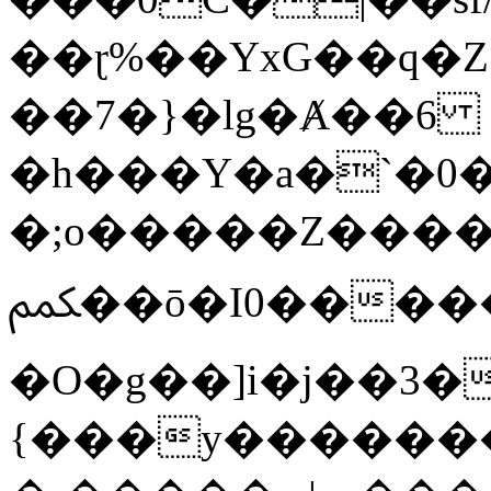
��ɽ%��YxG��q�
��7�}�lg�Ⱥ��6
�h���Y�a�`�0�
�;o�����Z������
ﶻ��ō�I0�����o�b�{L������3����2�O.z���/
�O�g��]i�j��3�u�̨S;�ܳ
{���y������