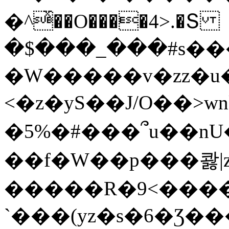
�^ͯ��O����4>.�Տ
�$���_���#s��
�W�����v�zz�u�
<�z�yS��J/O��>wn
�5%�#���՞u��nU
��f�W��p���콿|z
�����R�9<����
`���(yz�s�6�Ʒ�