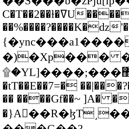
C�T��2��ɫ�ߜU����2�L�����m" �
��%����?����K�ǳ'�
{�ync���a1����
�)�Xp��� �
۩�YL]����;���׿�޽������+��k��o���O�Zt�6�[a��v_r;�b�f���==
�tT��E��7=� ��|���?
�� ����Gf��~ ]A� �
�}A��R�ɮT˼�
���G��?