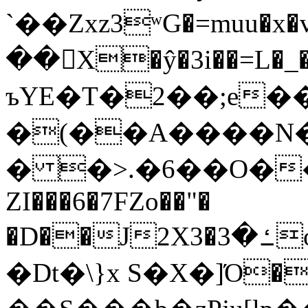
`��Zxz3ʷG�=muu�
��񛆻X�ŷ�3i��=L�
ъYE�T�2��;e�
�(��A����
� �>.�6��O��
ZI���6�7FZo��"�
�D��J2X3�ߑ�3o�|aak�q�@����]�K���w���r;�
�Dt�\}x S�X�]Ό�