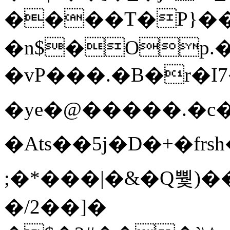
����T�Ρ}�
�n$�Op.
�vP���.�B�r�I7�gp~H
�ye�@��� ��.�c
�Ats��5j�D�+�fr
;�*���|�&�Q뿿)�
�/2��]�