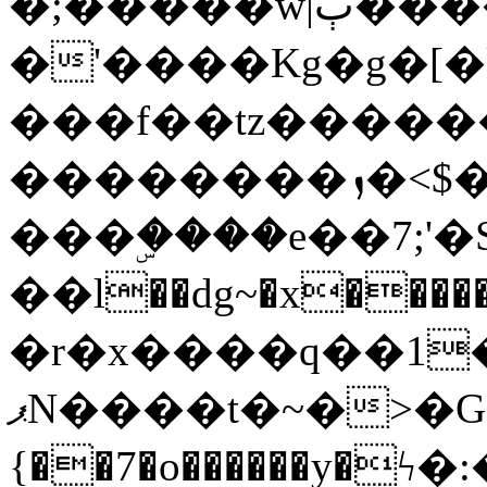
�;�����w|ٻ����<-
�'����Kg�g�[�k
���f��tz�����
��������ܙ�<$��������s���
���ۣ����e��7;'�Sc����ߋv
��l��dg~�x������G��6�{`�g���ݝ
�r�x����q��1
ޕN����t�~�>�G�{�Wރ�sl̞�@x_:�ˏ��՛��zU;wk�F�m�q}
{��7�o������y�