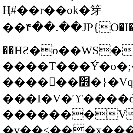
Ӊ#��r��ok�笌
��۴��.��JP{O�I
��ΗƧ�o��WS�
����T���Ý�o�;����������
������׻�}�Vq���j¯���P�.QwO�ｓ
���I�V�ϓ����d
�������V
�v��<���x���ۻ��a���R_�n���