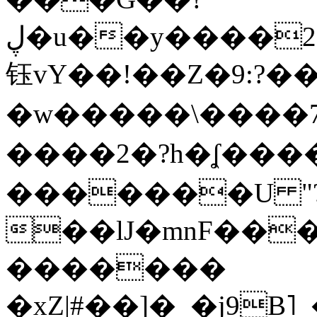
ڸ�u��y����2o�Gc���t!W���k+(���
钰vY��!��Z�9:?� �
�w�����\����7�
����2�?h�ʆ 
�������U "?
��lJ�mnF��
�������
�xZ|#��]�_�j9B