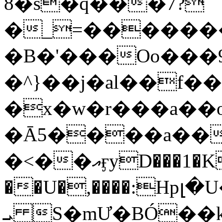
8�s�q���7?
�_=�����
�B�'���Oo���9
�^}��j�al��f
�x�w�r���a�
�Ā5����a��
�<��އӻyD���1�KS�w���!
��U�,����:Hpլ�U�K��_y4߼��O���
ܝ S�mƯ�BÓ�