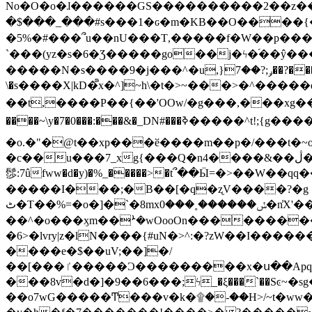
No�O�o�ɺ������GS����������2��z�����i��n�
�$���_���#s���1�ԍ�m�KΒ��O����{��Y
�5%�#���՞u��nU���T,��� ��f�W��p�
`���(yz�s�6�Ʒ�����go��j�ϟ�֜��ŷ���
�����N�s����9�j���^�u,}ݛ;?��7��?�������-
\�s����X|kD�᩺x�^]~h\�t�>~���>�^���
��t,����P��{��'OOw/�g���,���xg��-c�zt
����~\y�7�0���:���&�_DN#���ߢ�����^t!;{g������'��v�-\�f=���`�����ymn~����/ꧽ�(�����&�]j��/ǫ�*8�x���Km�v�m�I}
�o.�"�@t��xp���ӗ����m��p�/���t�~o'�
�c��u���7_xg{���Q�n4����&��ڷ�v�j�ۣ�xo�3��ƙ{��\�9���?:g�/��k�Cp.?�#�q&��m����=
髿:7ûfww�d�y)�%_�����>�t՞��Ӹ=�>��W��qq����ܞ����{K�y�8����2~��o� f��pxW�l/:��;A��:;}z��2Ly���
�����I���;�B��[�q�ʐV����?�g 
ٹ�T��%=�o�]�`�8mxݽ������˳���0�n̾X'��3ǘ9����������I�&��G�������z>��]�%��/
��^�o���ӽm��ܑ�wOooOn����������U3:ٹ>ߦ��8�.B#4���������O�g��~��<{�_��N���}y�
�6>�lvry|z�lN����{#uN�>^:�?zW��I��
����e�$��uV;��]�/
��[���ٵ�����Ͻ���������x�ս��Apq�����޻�V����O�cp����ٝy{����:�k�ןNݯOOCyx6���&���?���s���
���8v�d�]�9��6���;ϟ_�ξ���`��Sͼ~�sg��jgg�|���-
��o7wG�����Ͳ���v�k�۩�-��H>/~t�ww�