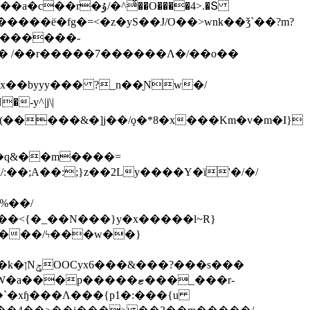
ͯ��O����4>.�Տ
�ё�fg�=<�z�yS��J/O��>wnk��ǯ`��?m?
�'������-
 /��r�����7������Λ�/��o��
]x��byyy��� ?_n��Ɲw�/
-y^|j\|
�����/ϟ���w��}
��`�xɧ���Λ���{p1�:���{u