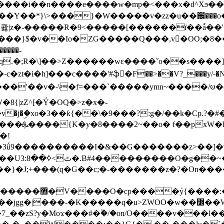
���e����w�mp�<���x�d^Xϧ����a�c��r�ۇ/�^
��*}\>���}�W�����v�zz�u��֌���o����
��콿|z�-�����R�9<�����[������ї��ٗa�
��}$�v��Io�ZG�����Q���,v�OO;�8��
��q.�;R�\]��>Z������wɛ����ˇo��s����
�i�h]���c����'#ֆ�F��>��V?_���y/˗�N�
8{|zZ^[�Ý�OQ�>z�x�-
�Y�ï'�/�/
�!
x�����l~R}
�����}�J;+���(q�G��c;�-�������z�?�On�
�K�����q�u>ZWOO�w��߼��W�a���p�����ޓ���_���r-
7_��zS?y�Moϫ���#�ۗ�/�on/O����v���l