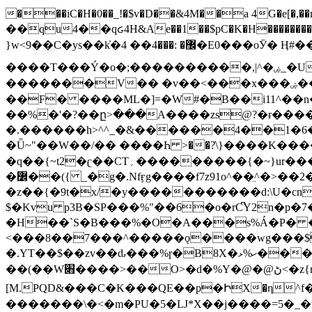
���iC�H�0��_!�$v�D��&4M��a 4G�e[�,��n���I�E&��f��-�^�
��qu4��qᏽ4H&Ae��1��$pC�K�H����������č@QX�
}w<9��C�ys��k҆�޼� :���4�� 4�E0���oӮ� Ӊ#��r��ok�笌��۴��.��JP{O�I�I�M��4�6Џ�3�ꦩ�l���W����/��ΗƧ�o��WS��<$�'�
����T���Ý�o�;����������,|^�ۻ_�U����B�ܭw����:�*|������׻�}�Vq���j¯���P�.QwO�ｓ���I�V�ϓ����d}
�������V�� �v��<���x���ۻ��a���R_�n���뛡���*ωzz���J^f�o�\>���yc-ϭc�������}��(����;/J��K�J�/
�
�F� ����ML�]=�W#�B��i11^��n
��%�'�?��ը>���A����zs@?�ɍ���
�.������h>^^_�&������4��1�6�bUo�o.�� 
�Ǖ~"��W��/�� ����Һ >��?ֿ\}����K�
�q��{~t2�ʗ��CT؍���������{�~}ur����u�}o����(�:�j���=����{�۝Vo�An��J^��������M\M�'{{l�i
�߼��({ _�g�.Nfӻg����f7z91o^��̤^�>��2�`�:|#dk�{>�>>&�tsw�Nwo�?٫��d6򆧇�������*��[|^]oo���NW~zz>�X&�u�=K?��
�z��{�9t�x/�y�����������d:\U�cn
$�Kvu p3B�SP���%"��6�o�rC͆Y2n�p
�H��`S�B���%�O�A���s%Á�P� �.���~��r�޼�}�܅�mؕWu���K}�ػ�S/>�B�vw�
<���8��7���^�����ǫ����wg���$
�.YT��$��zv��ԃ���%ɼ�B
8X�ހ%ޅ��������׏������en�KT��������/����덝
��(��W׋����>��O>�d�%Y�@�@ڻ<�z{rc&׻��z�����AeK�^�����������˩t��=x~
[M.PQD&���C�K���QE��p�ԻX�η^f���
�������\�<�m�PU�5�Ǉ*X��j����=5�_�w�����_�PO��{ޥ�V�ӗ�������� o�t⭟#��w7�p��6