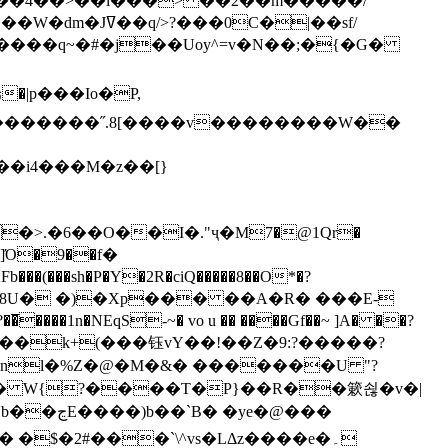
`��4��>��i���> ��2��m�����/
B����q~�#�j��Uoy^=v�N��;�{�G�
�>.�6��O��I�."ҷ�M7�@1Qr�
Fb���(���sh�P�Y�2R�ciQ�����8��O*�?
s����nl�%Z�@�M�&� �������U "?
�U� W{?����T�Ρ}��R��簌쇦�v�|
e�@���
]� �$�2#���`\^vs�LΔz����e�۔