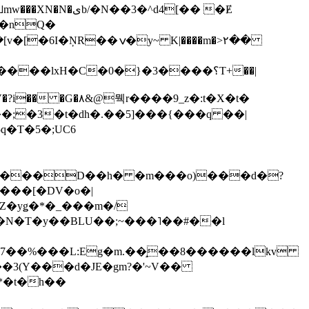
��3�^d4[�� �Ɇ
I�nQ�
�y~ K|����m�>٢��
��lxH�C�0�}�3����؟T+��|
�V�?i�� �G�۸&@뭭r����9_z�:t�X�t�
i��;�3�t�dh�.��5]���{���q ��|
�=���D��h� �m���o)���d�?
Z�yǥ�*�_���m�/
�N�T�y��BLU��;~���˥��#��l
��7��%���L:Eg�m.��̝��8������lkv
*�t�h��