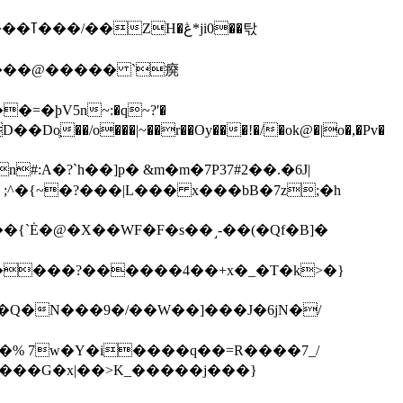
��탃
�/o���|~��r��Oy���!�/�ok@�|o�,�Pv�
#:A�?`h��]p� &m�m�7P
37#2��.�6J|
����?������4��+x�_�T�k>�}
���G�x|��>K_�����j���}