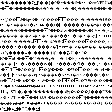
&�+�zwYFEÙ4�~�_�̾� ӽ�+�.x�|
�N�d�.�=�Ç����֍�i�{���fZV�nw�����ەys��2��`m��
�4�;�^�� 8�s�q���7?
���S������*�F�xIvͯɶ�0���/,�CV�ϸzw
����a�� �<��އӻyD���1�KS�w���!
��U�,����:Hpլ�U�K��_y4߼��O����_@c7��=�i���|ܝ S�mƯ�BÓ��k�� ����p
x
�m��1��d|��;�X�xxsrr�3��J�I�@3g�g��㝼
x+9y����w�u����;{㵋; ��쫝U'�'�
uU���1"���g�t�dL�Ep��V�����8u� ��
�}z�XEu�<ं�Q!�;yL+J��F �
���%� ��ר-�<5/D�>�d�����1!u8JP�@TE� �P�1��?
^�h9xa�Bp53q$���R�ЅV!�^Fv o���0y�
�0j�LXM�����dd�p��'X��,p����������>i�/A���
`�����ӻ��s@(�y���ݞ���F/S��_T��Õ�������w��h�'U��_��L!
L}J.9=�kr������?|���R����Wߙ���o�O���ӯ�����
�c�N̐j����_s��]�_W7����>��1"��
��0�4�OQ��