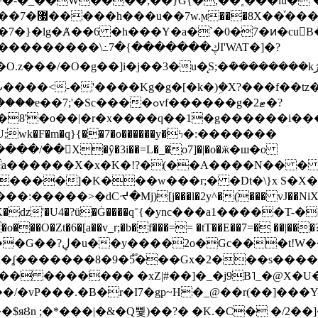
~�-�_��W����;��}G{�,��˳���lu�
�7�}�lg�Ⱥ��6 �h���Y�a�`�0�7�ͷ�cu
����\߸7�{�������ڮI'WAT�]�?
���/��񛆻X�ŷ�3i��=L�_�o7]�|�o�ӝ�ш�o
a������X�x�K�!?�(��A����N�� � 
0��DE�����:�����>�dCᔵ�Mj)[j���l�2y^�(
��� vJ��NiX
��Z�9:?� ����?
�?h�ʆ �������8�9�5֟���Gx�2���
U�� ������� �xZ|#��]�_�j9B˥_�@X
r�I7�gp~H�_@��r(��]���Yb��ڃE����)b��`B� �y
)��$яȢn ;�*���|�&�Q뿿)��?� �K.�C� �/2��