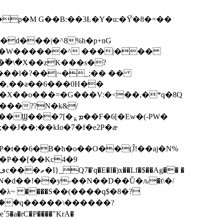
p�M G��B:��3Ƚ�Y�u:�Ÿ̈́�8�=��
R�d���|�^8%h�p+nG
�W������^ ���|���
�\�X��zK���s�ּ?
���l�?��|~�_;�� ��
k�X��o���=�G���V:�<��,�*q�8Q
���??N�k&/
��F�6[�Ew�(-PW�
�J��;��kIo�7�f�e2P�ӕ
��P��[��Kc4�9
��N�d��!��y-��N��D��Ǔ�ԉ�t\�/
�λ~ ����S��(����q$�8�?
��q�����\������?