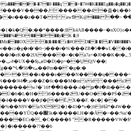
���-�7�8 ���q` ��+�7##�K�|��Eg��o�q��Q�˩mw���XN�N�یb/�N
p�e����V����,������4�즒�i;��
�T�  awՑK@���t ٚ��> ��[v�[�6I�ŅR��ݍ
�;���{�k�Q�;��*����:B k4AB����~�nXO}o���
���%�O/���0��y�K �,9
z���OX�(�:��/� c�#OD�� �I,�V��8��
b�r��cz�g�t�'�0~)���r�%'���ZBۡ�5��wL� �
��2fA����>�(�a7a=�J0��K�t�؂5q�T�5�;UC6
��|
�Pm��`�g�:�
>�<�+�˥\��x���z���N����q� ��
���[�DV�o�|
�����w?�`16۴��B���-d� թ�4�4b��-�
�2�Ú�b�L�H� t6����2U��O���PŚ�2
4����V��jf�[/�Ĕ,X��F. �c�ǰ ��
�%��N9V�a/
SX$2�}�43�*o�}bi#Ӹ*�4W
c8A����ECs�_�C����$ "�R�����VW�$
}�i�����??��b