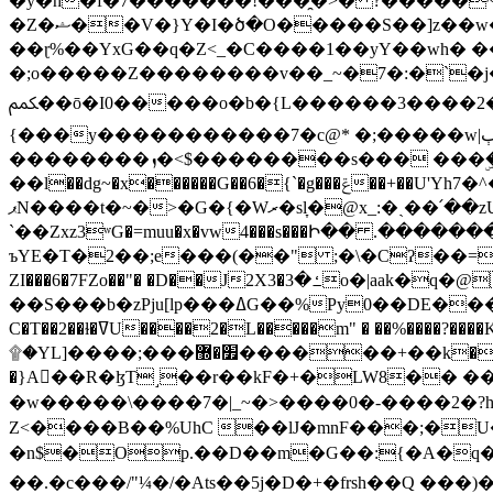
�y�h�f�7�������!���̯�>� ?�����
�Z�ޝ��V�}Y�I�ծ�O�����S��]z��w��7�޷�����h���u��7w.ϻ���8X��ͮ�����W�dm�Jߜ��q/>?���0C�|��sf/
��ɽ%��YxG��q�Z<_�C����1��yY��wh� �
�;o�����Z��������v��_~�7�:�`�j�����
ﶻ��ō�I0�����o�b�{L������3����2�O.z���/�O�g��]i�j��3�u�̨S;�ܳ��������kژ�|p���Io�P,
{���y�����������7�c@* �;�����w|ٻ����<-�'����Kg�g�[�k�)ܹ�X?���f��tz�������˝.8[����v��������W��
��������ܙ�<$��������s��� ���ۣ����e��7;'�Sc����ߋvf������g�2ޓ�?
��l��dg~�x������G��6�{`�g���ݝ��+��U'Yh7�^�8'�o��|�r�x����q��1�g������i����i4���M�z��[}
ޕN����t�~�>�G�{�Wރ�sl̞�@x_:�ˏ��՛��zU;wk�F�m�q}{��7�o������y�ϟ�:�������
`��Zxz3ʷG�=muu�x�vw4���s���Ի�� .�������
ъYE�T�2��;e���(��" ;�\�Cʔ��=
ZI���6�7FZo��"� �D��J2X3�ߑ�3o�|aak�q�@����]�K���w���r;� �Dt�\}x S�X�]Ό�9��f�
��S���b�zPju[lp���ߡG��%Py
C�T��2��ɫ�ߜU����2�L�����m" � ��%����?����K�ǳ'�U4�?ü�Ġ����q־{�ync���a1�����T-�8U� �)�Xp��� ��A�R� ���E-
۩�YL]����;���׿�޽������+��k��o���O�Zt�6�[a��v_r;�b�f���== �tT��E��7=� ��|���?��̅����1n�NEqS-~� vo u �� ����Gf��~ ]A� ��?
�}A��R�ɮT˼��r��kF�+�LW8�� ���G��?ڸ�u��y����2o�Gc���t!W���k+(���钰vY��!
�w�����\����7�|_~�>�� ��0 �-����2
Z<����B��%UhC ��lJ�mnF���;�
�n$�Op.��D��m�G��:{�A�q��/�vP���.�B�
��.�c���/"¼�/�Ats��5j�D�+�frsh��Q ���