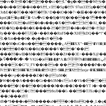
��o��5��4i��9._v3�Sg�V 97un33q��
���?
˞v��qmQ�/�qo�� �>Uu߲�vU��$j�Vͦ9[�f����7ް
���O3U�aH�h�s��p�X�%� b�Al_��ֲ�
]L�Xm���0�˒�q��nY�b�
�V0�{��N͉fMz}}��J�d������ �M���Q�"f-
�"�]��B�N(��8z[��l��V��"��)
�K�G"UͺFV��i�Jn� ��: ]N����P�z
�V�H��7�.#�l�z�Vi]
~$��.j�Xaxja~�!�2���
���i+p�)����Z�F�@\|zM�|
Y�W�b��A���k�Gr��h3M�z?oA�Vk�I� �
5����\{����6j���J��z��2���YT i�>
۾��$�TJXʛ�@���5J�P���<=-���!�k�?-�W�?
�;!���)!
KtB�*$���s�M����af��{�BmQ��_L�q�