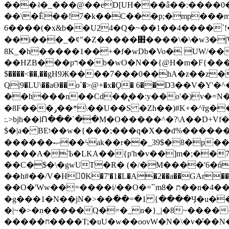
���˨�_���@��eD[UH���ǟ��:����0
��\�Ȇ��!7�k��C���p;�mp���mU��)iG
6����(�x&b��U24�Q�~��1��4����`!�
��i���_�ȼ"�Z�����׋����\�\�w3�|W'�L8y<#�Y�HX�*b��.̏�yr-k��UO����@����� `㾱
8K_�h�����1��+�f�wDb�Vo� UW/���
��HZB���pר��b�wO�N��{@H�m�F{���ۣ��?�}T#��[�ͫ������jd�8��֠|=zn��=�ϸV5n~:�q~?'�
$����<��,��gH9Ж����7���0��hA�z��z�H
Q|9�LU\��aƟ��o`�>@+�x�Ϙ� 6��D3��V
��h���n��Cd��̢��:y��o'�)v�=N�
�8F���ݛ��*\��U��S �Zh��)#K+�^ȑg���}O���!�pR�¦8?��(�� ���)=��La<{� ;^�{~�?���|L��� x���bB�7z;�h
:.>bjh��lՈ���`��M�O�����^�?\A��D+Vf
$�|a� BEו��w�{���;���q�X��d%�������W� hU�(�1�Ū}9�S�F<��i�L3�;� �!"Aų��R���{`Ė�@�X��WF�F�s��˼-��(�Qf�B]�
������ޞ��ϟak��r��_39$�8�p���7�2�yIZ�R��x��/
����A�Ъ�LKA��{p'h�v��]m�;��
��C�$�\�gwUT�R� (�/�M����'6�ń
��h#��/V�H0ٍK�7'�1�L�A�2��a��GAr���e۟�h��9�Ҁ�ɏ�,׾Xǥf(�Y�ϰ:y�����97.D�o
��O�'Ww��=����i/��O�=՟mת �8��n�4��ڗGo;V���y��4����n�7�v���Lu�/
�g���1�N��jN�>��߭��=�1 {����Ӌ�u�������}�ؾ����ǇS�~�<�=]����^vz��{{��t�% 7w�Y
�|~�>�n�����Q�=�_n�}
_|�8~����
�����ח����T;�uU�w��oovW�N�\�v�̓��N��6xz��z^��s�; �Ʒ7�ê��c����ǡ�OoO��e0+'?