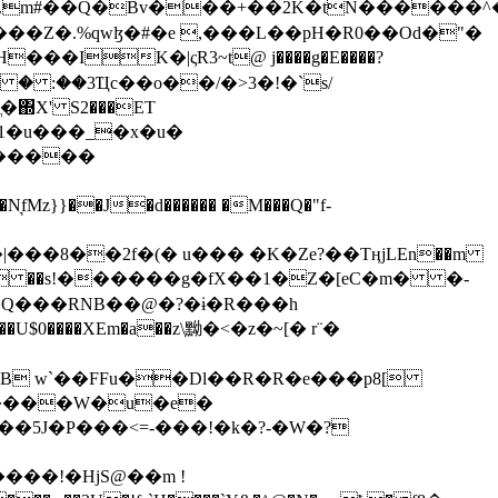
���Z�.%qwɮ�#�e ,���L��pH�R0��Od�"�
��/� � :��3Ҵc��o��/�>3�!�`s/
΍X' S2���ET
�Q���RNB��@�?�ɨ�R���h
X��U$0����XEm�a��z\黝�<�z�~[� r¨�
B w`��FFu��Dl��R�R�e���p8[
�����W�u�e�
���!�HjS@��m !