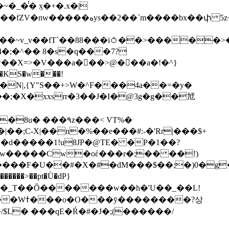
��bx��փ 5z~�>�y4N/
��X=>�V���a��ً�>@���a�!�^}
>�N|,{Y"S��+>W�^F���4a��=�y�
�٩z���< VT%�
��3���H�J:~�N����W�[q���2�tߟ�Ó��Qc~|�X�|��;Ϲ-X|��n�%��e���#:-�
'Rr|���$+
X9[w�����Cw�oέ���r�;�� ��!)
�����>��pt�Ǜ�dP}
���?상
/$L� ���qE�Ŕ�#�J�;(������/