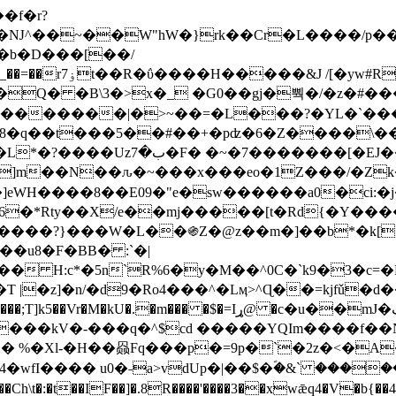
Ǌ^��~��W"hW�}rk��Cr�L����/p��
�ן�4�O�@�F�7i�&�6�īw�:o���X(�������~�~�y���_��=��rۏ7t��R�ΰ����H����
�&J /[�yw#
Q� �B\3�>x�_ �G0��gj�뿩�/�z�#�
�
�������|�>~��=�L���?�YL�`���߬
�w8�q��t���5��#��+�pʣ�6�Z����\�
j]m��N��ԉ�~���x���eo�1Z���/�Z
eWH����8��E09�"e�sw������a0�ci:�j
�X/e��mj�����[t�Rd{�Y�����Ϣ���7[�؏ܡ
���?}���W�L��֍Z�@z��m�]��b*�k[;�
|�z]�n/�d9�Ro4���^�Lӎ>^Ɋ��=kjfǔ�d
�P�����kV�-���q�^$cd �����YQIm����f
:� %�Xl-�H��赑Fq���p�=9p�`�2z�<�A
�wfI���� u0�˗a>vdUp�|��$�ؐ�&` ����