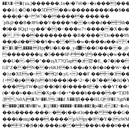
��X�>�{ϫa,]������;1n�/�7π0�>�x���]�����z����/�7?� �{�خ�0���
��ŵ{:��J��5D7��w��������l��$����^������e$
���ʈ�^�= W7������� ���/��
`pfk@��B�J8%��V����\ߤ��/o��d��6b�@��J�tqw3�}>Y]������<�b��̌��{B���~v_v��fT`��88���i⥀��>�����>�ޯ�'�����?
�I�� 8Qq1+qy��"�|�<���w󠒪7+�����X�n�F�a��M<�ح��]��g�����`�s��z�C�
�_=���������� �B�'���Oo���9S�z
��j�al��f��S�w� �x�w�r���a��o���W�1� �Ā5
�������ig �5���6P-�!jɪ���q�w�������z���9��� e�`Jd �ܒo�
��U�-��"��zȿX77Q5ap�;t昚�E_�7�j��
Gǖ"Z��N��vhKH�A��a�X�8�4��W<��7�
{+2�p��j!o�M���)��^2<�{�7���(k[�Y�JT�Z��@`h,�@�
���PpTW�q@��I�E�I����8|� v��YT��^
(�^��v��eA�Xp�>0�+*���h����s�ײT)D$%�AQ�To�*�>W�^�=�.�9�Ύ҇�z�l�E�����F�U��#�X�#�dM���$��;�)0�g�OH�����w�����ҋ��
Ԓ,%0Aj|�.N^��Uc2��̝d X��f娯���HLQP�E?(gtN
����Q��3�M�Fw_�{j3��]=�����<�l��n��E�p4�Ld2�2~�o6y��oy=$7�y�r�
��&����-���|<��(��oOɒ��� ���G�8Bl AT}w���
���k�ntq)���,����pApy�9�Y�1zWM
��Cf�|$�)�,���jɢ� ����k���0�