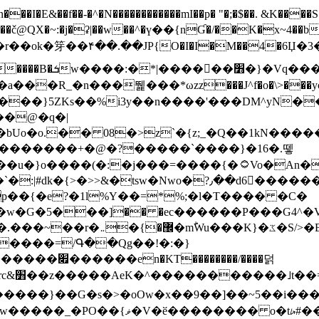
N������������mI��p� "�;�$��. &K����S�vק ������z�I2>z�� �tp��g�T
~:�j�ʡ|��w��^�ү��{nƓ�/��K�x~4��b�����r 1t
���}5ZKѕ��%i3y��n����'���DM^yN�
��@�q�|
08�>z`�{z;_�Q��1kN������\f; �ۭ�ԗ�ݳ��d����
���������+�@�?�����`����}�16�.뗗
p��{�e?�1l%Y��=*%;�l�T���� �C�
�7�w�G�5���]�� �ec������P���G4^�
�W#�I��*]\W��)Ħ�1��fC}
����=/Գ��Qg��!�:�}
��}��G�s�>�oOw�x��9��]��~5��i���>�
�骦t��UU�{�<��Z�.R����w77*jk8{|