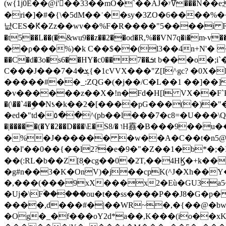
(w{1j0E��@i'��33��mO�`��AJ�ʸߜ���N��e;�vv�3R�5� [���cc�L"�g�r���Wz�.m#��Q�Bv���+��2K�tN������^�}y������Q�ۅUbB,���j�зb*��Q"�zӦc��Y�, B]!hI�KZ�T�5/
�ri�]�#�{\�5dM��ʿ��sy�3ZO�6����%�
냢CES�Ԟ�Zz��wv��%F�R����"5����i FJo߿E�I���J��K^D��iO�I�7<�䌔�l�\�W�H���IK�|ςR3~t@ j����g�E�
�t5��L��(�&wu9��z��2��od�R,%��VN7q�i�m
��ρ���%)�k C��$��(l3��4n+N'� 
��C�d�3o�s6��HY�c0��7��ܭt b���o�;i`�$R�N[z���h�K����-�]T�4�n�k�<ł@1�u���_�x�u�
C���J���ܮ�4�7{�1cVVX���"Z[I^gc? �0X�Ry��'�u��.̼�+��R��RnF$��/XHkDQ��*!"�����
�����#��_:ZQG�(�
j��/C�L��1 ��]��
�v������z��X�!n�Fd�H[l VX��F`R��M�oG�m�������ۼA��XXˮ~��^
�(\��`4�ۣ��Nƾ�k��2�[����pG���(�)
�ed�"td�٥��^(pb��l���7�c8=�U���\Q����wƜ�M�t�l��N��Z#��3E<���X@��|���8��2f�(� u��� �K�Zе?��TӊjLEn��m
�|�����(�Y�2��D���\E�S8/� וH䨺�B���9��u��/؆���5�<�ʾV#2ύ�)e��-�j�*A:�z'%�B��$��d{ڀ ��s!������g�fX��1�Z�[eC�m� �-
�%�J������ �w��A�C��t�n5@��
��l'��0��{��l2?�e�9�"�Z��1�b*�;�ІV:
��(:RL�b��Z[8̦�cg��0�2T,��4HϏ�+k��
�g#n��3�K�OnV)�j��cpK(^J�Xh��
�,���(���9xX���x2�Eù�GU3a
�Uj�\Fؒ�����ou�t��ss����P��J8�G�p� ��Ғ�a� �{?���r8oJI��ȋ
����,d���#�|��WR~�,�{��@�bw�
�Og�_�f���oY2ԁ*a��,K
���(io��x