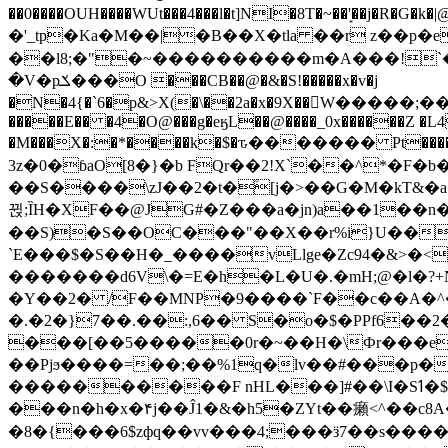
��0����OUH����WUt���4���l�t]NI�8T�~��'͙��j�R�G�k�|@a���
�'_tp�Ka�M��|�B��X�tla ��r z��
��l8;�"�~����������m�A���!`��e���z�
�V�pݎ���O ���CB��@�&�S!�����x�v�j
�N�4{�`6�p&>X(�\��2a�x�9X��򢧰W����
�����E�� �4�O@���g�eӄL��@����_0x������Z �
L4
�M���X�:�*����k�$�ԏ������� Pt����M
3z�0�ɓaO[8�}�b FQr��2!X`��^*�F�
��S����\zJ��2�t�۫[j�>��G�M�kT&�a��J�eK
뀑;ȈH�XF��@JG#�Z���a�jn)a��1��n��ݕ-#�UX��$jفD�D)�p=��ŲQ|V
��S)�S��OC���"��X��r%i}U��g��ᖓ�56�vܚ�
`E���$�S��H�_����vLlge�Zc94�&
�������d6V\�=E�h�L�U�.�mH;@�l�?+N���!#ڊ:�4o��Z�6c���M�m se ���a3
�Y��2� /F��MNP�9����`F��c��A�^�
�.�2�}7��.��:,6�� S�o�$�PPf6�
���[��5�����0r�~��H�\Фr���e�
��Pjϧ����=��;��%1q�lv��#���p�
����������F nHL���]#��\I�Sߗ�$����YǕQ��԰5k�/����LH�\�Ȃ�>��:%u'��3(Y���d�JΕ�gm?�'~V��
���n�h�x�۴j��Ĵ1�&�h5�ZYt��癩<^�� 
�8�{���6$zфq��vv���4;���ӟ7��s�����