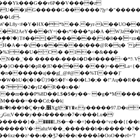
���Yk���G��v6P��V����z
�����G������?]y^�"�������ߠ���/��ZH�ڠ*ji0
�l.d-
H2AeY���tY=|��s*!���*g4�A �W3z�W|
�A�=�\(�x�����(���@R�q� `pD��Do֛�
�Y'�^�%3��U� C\� �1�<�&���
N��_'�� �����˫���4�D�#����<�*!\ Vn
��n������aj��g[_@#@��%Tl���}̄
7��m���P%8D��L$�$�y��~ �g�*M���
M����=���Cd;��k|
�Q�N���9�/��W��]���J�6jN�/
�i����q��=R����7_/
�����V�>ahzW��_������b�s����^�7�