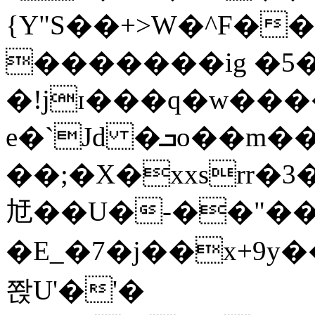
{Y"S��+>W�^F�
�������ig �5
�!jɪ���q�w��
e�`Jd �ܒo��m��1��d|
��;�X�xxsrr�
㝼��U�-��"��zȿ
�E_�7�j��x+9y�
쫝U'�'�