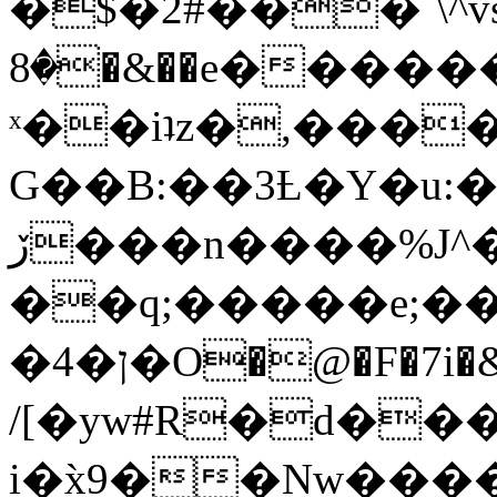
�$�2#���`\^vs
�8�&��e�������:�\���{��9�����g��f�r?
ˣ��iʇz�,���
G��B:��3Ƚ�Y�u:�
ڒ���n����%J^�}
��q;�����e;��
/[�yw#R�d���
i�x̀9��Nw����