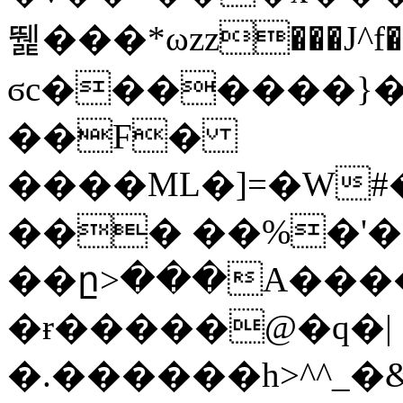
뛡���*ωzz���J^f�o
ϭc�������}��
�
�F�
����ML�]=�W#
��� ��%�'�
��ը>���A����
�ɍ�����@�q�|
�.������h>^^_�