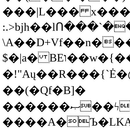
���|L��� x���b
:.>bjh��lՈ���`
\A��D+Vf��n��
$�|a� BEו��w�{���;���q�X��d%�������W� hU�(�1�Ū}9�S�F<��i�L3�;�
�!"Aų��R���{`
��(�Qf�B]�
������ޞ��ϟak��r��_39$�8�p���7�2�yIZ�R��x��/
����A�Ъ�LKA