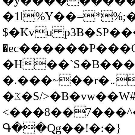
�y�����������
�1l%Y��=*%
$�Kvu p3B�SP�
�ec������P���G
�H��`S�B��
�.���~��r�޼�}�܅�mؕWu���K}
�ػ�S/>�B�vw��W#�I��*]\W��)Ħ�1��fC}
<���8��7���
Գ��Qg��!�:�}