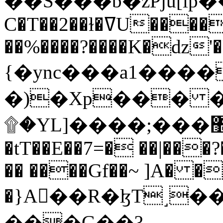
C�T��2��ɫ�ߜU����2�L�����m" �
��%����?����K�ǳ'�
{�ync���a1����
�)�Xp��� �
۩�YL]����;���׿�޽������+��k��o���O�Zt�6�[a��v_r;�b�f���==
�tT��E��7=� ��|���?
�� ����Gf��~ ]A� �
�}A��R�ɮT˼�
���G��?