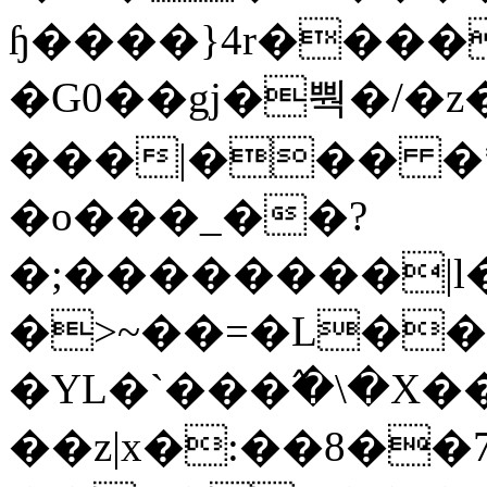
ɧ����}4r����
�G0��gj�뿩�/�z
���|��� �
�o���_��?
�;��������|
�>~��=�L��
�YL�`���߬�\�X�
��z|x�:��8�