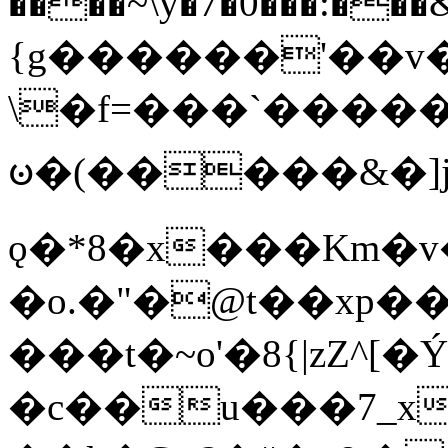
����~\y�7�0���:���&�_DN#�
{g������'��v�
\�f=���`�����
ꧽ�(�����&�]j
ǫ�*8�x���Km�v
�o.�"�@t��xp�
���t�~o'�8{|zZ^[�
�c��u���7_xg{���Q�n4���