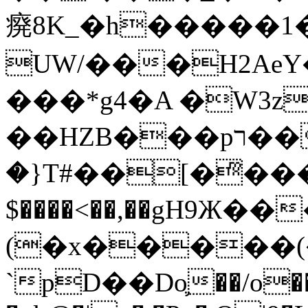
㾱8K_�h�����1
UW/���H2AeY�
���*g4�A �W3z
��HZB���pר��b�wO�N��{@H�m�F{���ۣ��?
�}T#��[�ͫ���
$����<��,��gH9Ж
(�x�����
`pD��Do֛��/o��