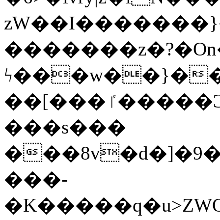
zW��I�������}�
�������z�?�O
ϟ���w��}��
��[���ٵ�����Ͻ���������x�ս��Apq�����޻�V����O�cp����ٝy{����:�k�ןNݯOOCyx6���&���?
���s���
���8v�d�]�9��6
���-
�K�����q�u>ZWOO�w��߼��W�a���p��