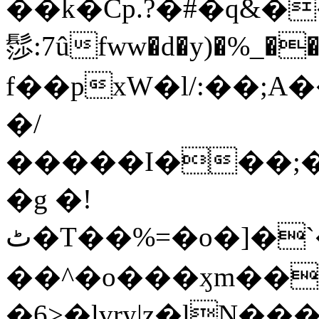
��k�Cp.?�#�q&�
髿:7ûfww�d�y)�%_�����>
f��pxW�l/:��;A
�/
�����I���;�
�g �!
ٹ�T��%=�o�]�`�8mxݽ������˳���0�n̾X'��3ǘ9����������I�&��G�������z>��]�%��/
��^�o���ӽm��ܑ�wOooOn���������
�6>�lvry|z�lN���