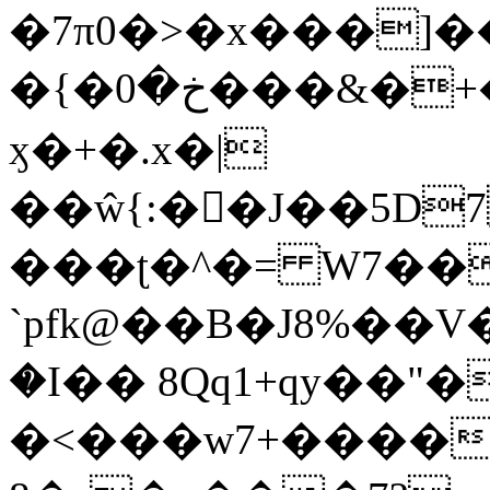
�7π0�>�x���]
�{�خ�0���&�+�zwYFEÙ4�~�_�̾�
ӽ�+�.x�|
��ŵ{:��J��5D7��
���ʈ�^�= W7��
`pfk@��B�J8%��V����\ߤ��/o��d��6b�@��J�tqw3�}>Y]������<�b��̌��{B���~v_v��fT`��88��
�I�� 8Qq1+qy��"�
�<���w󠒪7+�����X�n�F�a��M