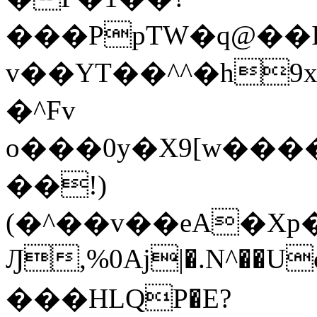
���PpTW�q@��
v��YT��^^�h9x
�^Fv
o���0y�X9[w��
��!)
(�^��v��eA�Xp�>0�+*���h����s�ײT)D$%�AQ�To�*�>W�^�=�.
Ԓ,%0Aj|�.N^��Uc
���HLQP�E?