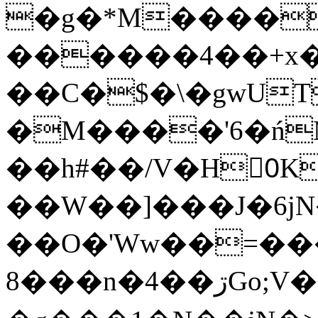
�g�*M����
������4��+x�
��C�$�\�gwUT
�M����'6�ń
��h#��/V�H0ٍK�7'�1�L�A�2
��W��]���J�6jN
��O�'Ww��=���
�8��n�4��ڗGo;V���y��4����n�7�v���Lu�/