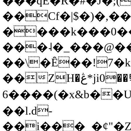
���qE�Ŕ�#�J�;(
��Cf�|$�)�,�
����k���0�
���˨�_���@��
��\�Ȇ��!7�k
��ZH�ڠ*ji0��탃
6����(�x&b��
��l.d-
��i���_�ȼ"�Z�����׋����\�\�w3�|W'�L8y<#�Y�HX�*b��.̏