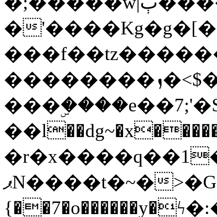
�;�����w|ٻ����<-
�'����Kg�g�[�k
���f��tz�����
��������ܙ�<$��������s���
���ۣ����e��7;'�Sc����ߋv
��l��dg~�x������G��6�{`�g���ݝ
�r�x����q��1
ޕN����t�~�>�G�{�Wރ�sl̞�@x_:�ˏ��՛��zU;wk�F�m�q}
{��7�o������y�