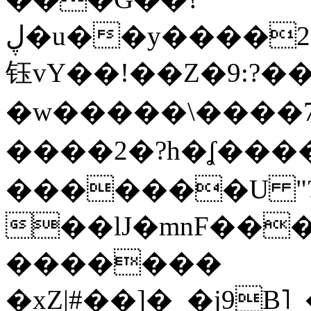
ڸ�u��y����2o�Gc���t!W���k+(���
钰vY��!��Z�9:?� �
�w�����\����7�
����2�?h�ʆ 
�������U "?
��lJ�mnF��
�������
�xZ|#��]�_�j9B