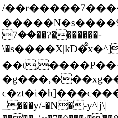
/��r�����7��
�����N�s����9�j
��7��?�������-
\�s����X|kD�᩺x
��t,����P��{
�g���,���xg�
c�zt�i�h]���c���
_���y/˗�N�-y^|j\|