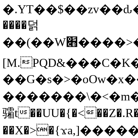
�.YT��$��zv��ԃ
����덝
��(��W׋����>��O>�d�%Y�@�@ڻ<�z{rc&׻��z�����AeK�^�����������˩t��=x~
[M.PQD&���C�K
��G�s�>�oOw�x�
�������\�<�m�PU�5�Ǉ*X�
骦t��UU�{�<��Z�.R�
��X�>�{ϫa,]�����