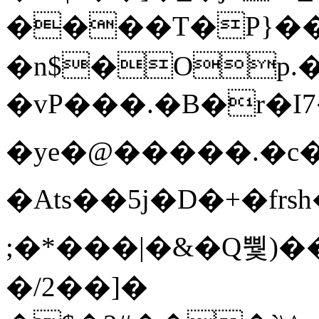
����T�Ρ}�
�n$�Op.
�vP���.�B�r�I7�gp~H
�ye�@��� ��.�c
�Ats��5j�D�+�fr
;�*���|�&�Q뿿)�
�/2��]�