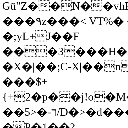
Gǖ"Z��N��v
���٩z���< VT%� �}z�XEu�<ं�Q!
�;yL+J��F
���3���H�J:~�
�X�|��;Ϲ-X|��n
���$+
{+2�p��j!o�
��ר-�<5/D�>�d�����1!u8JP�@TE�
�P�1��?