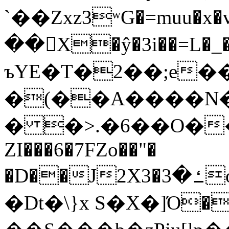
`��Zxz3ʷG�=muu�
��񛆻X�ŷ�3i��=L�
ъYE�T�2��;e�
�(��A����
� �>.�6��O��
ZI���6�7FZo��"�
�D��J2X3�ߑ�3o�|aak�q�@����]�K���w���r;�
�Dt�\}x S�X�]Ό�