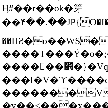
Ӊ#��r��ok�笌
��۴��.��JP{O�I
��ΗƧ�o��WS�
����T���Ý�o�;����������
������׻�}�Vq���j¯���P�.QwO�ｓ
���I�V�ϓ����d
�������V
�v��<���x���ۻ��a���R_�n���