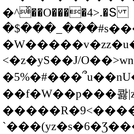
�^ͯ��O����4>.�Տ
�$���_���#s��
�W�����v�zz�u�
<�z�yS��J/O��>wn
�5%�#���՞u��nU
��f�W��p���콿|z
�����R�9<����
`���(yz�s�6�Ʒ�