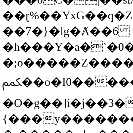
��ɽ%��YxG��q�
��7�}�lg�Ⱥ��6
�h���Y�a�`�0�
�;o�����Z������
ﶻ��ō�I0�����o�b�{L������3����2�O.z���/
�O�g��]i�j��3�u�̨S;�ܳ
{���y������