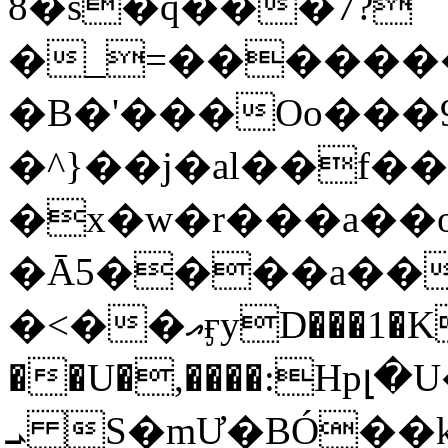
8�s�q���7?
�_=�����
�B�'���Oo���9
�^}��j�al��f
�x�w�r���a�
�Ā5����a��
�<��އӻyD���1�KS�w���!
��U�,����:Hpլ�U�K��_y4߼��O���
ܝ S�mƯ�BÓ�