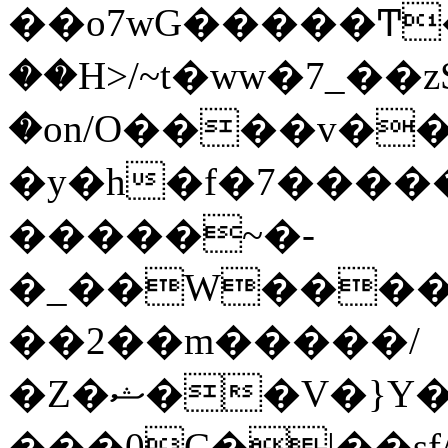
��o7wG�����Ͳ
��H>/~t�ww�7_��z
�on/O����v�
�y�h�f�7����
�����~�-
�_��W����;
��2��m�����/
�Z�ޝ��V�}Y�I�ծ�O�����S��]z��w��7�޷�����h���u��7w.ϻ���8X��ͮ�����W�dm�Jߜ��q/>?
���0C�|��sf