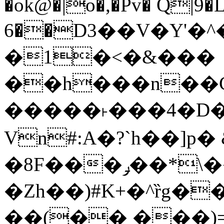
�ok@�|o�,�Pv� Q|9
6��D3��V�Y'�
�1�<�&���
��h���n��Cd
�����˫���4�D�
Vn#:A�?`h��]p�
�8F���ݛ��*\��U��S
�Zh��)#K+�^ȑg�
��(�� ���)=�