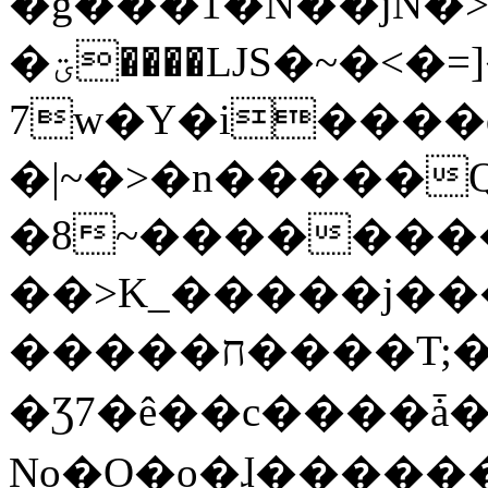
�g���1�N��jN�
�ؾ����ǇS�~�<�=]����^vz��{{��t�%
7w�Y�i����
�|~�>�n�����
�8~��������
��>K_�����j��
�����ח����T;�uU�w��oovW�N�\�v�̓��N��6xz��z^��s�;
�Ʒ7�ê��c����ǡ�Oo
No�O�o�ɺ����