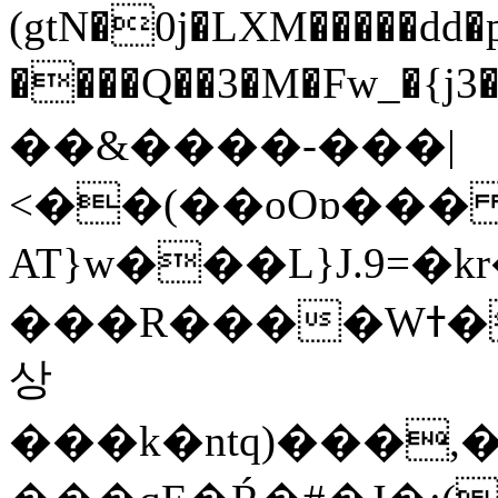
(gtN�0j�LXM�����dd
����Q��3�M�Fw_�{j3��]=����
��&����-���|
<��(��oOɒ���
AT}w���L}J.9=�
���R����Wߙ���o�O���ӯ��������?
상
���k�ntq)���,