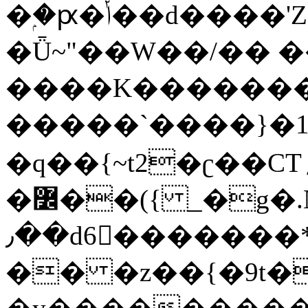
�ۭ�ԗ�ݳ��d����'Z����>!pQ}
�Ǖ~"��W��/�� ��
����K�������
�����`����}�1
�q��{~t2�ʗ��CT؍���������{�~}ur����u�}o����(�:�j���=����{�۝Vo�An��J^��������M\M�'{{l�i
�߼��({ _�g�.Nfӻg����f7z91o^��̤^�>��2�`�:|#dk�{>�>>&�tsw�Nwo�?
٫��d6򆧇�������*��[|^]oo���NW~zz>�X&�u�=K?
�� �z��{�9t�