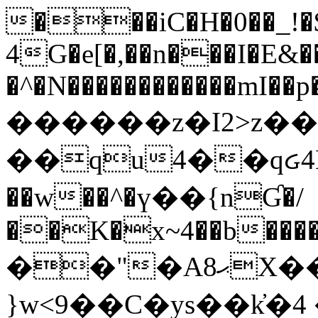
���iC�H�0��_!
4G�e[�,��n���I�E&��
�^�N������������mI��p�
������z�I2>z��
��qu4��qᏽ4H&A
��w��^�ү��{nƓ�/
��K�x~4��b�����
��"�Aޙ8X��M��K�D
}w<9��C�ys��k҆�޼� :���4�� 4�E0���oӮ�