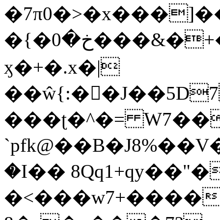
�7π0�>�x���]
�{�خ�0���&�+�zwYFEÙ4�~�_�̾�
ӽ�+�.x�|
��ŵ{:��J��5D7��
���ʈ�^�= W7��
`pfk@��B�J8%��V����\ߤ��/o��d��6b�@��J�tqw3�}>Y]������<�b��̌��{B���~v_v��fT`��88��
�I�� 8Qq1+qy��"�
�<���w󠒪7+�����X�n�F�a��M