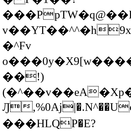
���PpTW�q@��
v��YT��^^�h9x
�^Fv
o���0y�X9[w��
��!)
(�^��v��eA�Xp�>0�+*���h����s�ײT)D$%�AQ�To�*�>W�^�=�.
Ԓ,%0Aj|�.N^��Uc
���HLQP�E?