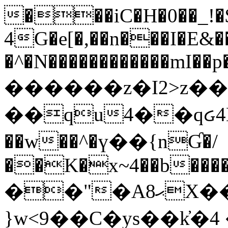
���iC�H�0��_!
4G�e[�,��n���I�E&��
�^�N������������mI��p�
������z�I2>z��
��qu4��qᏽ4H&A
��w��^�ү��{nƓ�/
��K�x~4��b�����
��"�Aޙ8X��M��K�D
}w<9��C�ys��k҆�޼� :���4�� 4�E0���oӮ�