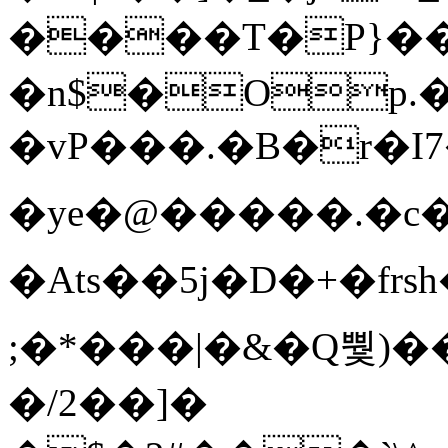
����T�Ρ}�
�n$�Op.
�vP���.�B�r�I7�gp~H
�ye�@��� ��.�c
�Ats��5j�D�+�fr
;�*���|�&�Q뿿)�
�/2��]�