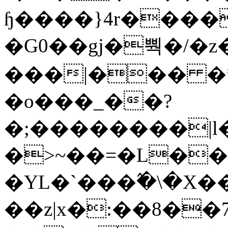
ɧ����}4r����
�G0��gj�뿩�/�z
���|��� �
�o���_��?
�;��������|
�>~��=�L��
�YL�`���߬�\�X�
��z|x�:��8�