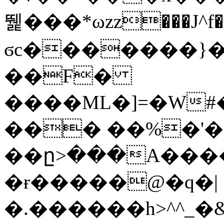
뛡���*ωzz���J^f�o
ϭc�������}��
�
�F�
����ML�]=�W#
��� ��%�'�
��ը>���A����
�ɍ�����@�q�|
�.������h>^^_�