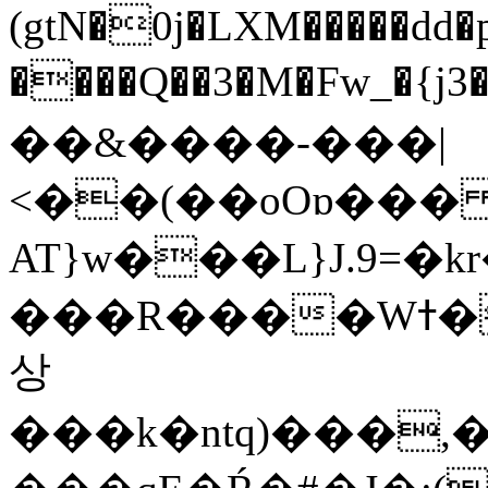
(gtN�0j�LXM�����dd
����Q��3�M�Fw_�{j3��]=����
��&����-���|
<��(��oOɒ���
AT}w���L}J.9=�
���R����Wߙ���o�O���ӯ��������?
상
���k�ntq)���,