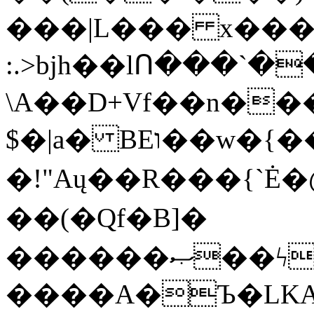
���|L��� x���b
:.>bjh��lՈ���`
\A��D+Vf��n��
$�|a� BEו��w�{���;���q�X��d%�������W� hU�(�1�Ū}9�S�F<��i�L3�;�
�!"Aų��R���{`
��(�Qf�B]�
������ޞ��ϟak��r��_39$�8�p���7�2�yIZ�R��x��/
����A�Ъ�LKA