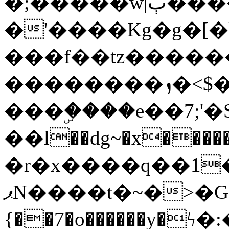
�;�����w|ٻ����<-
�'����Kg�g�[�k
���f��tz�����
��������ܙ�<$��������s���
���ۣ����e��7;'�Sc����ߋv
��l��dg~�x������G��6�{`�g���ݝ
�r�x����q��1
ޕN����t�~�>�G�{�Wރ�sl̞�@x_:�ˏ��՛��zU;wk�F�m�q}
{��7�o������y�