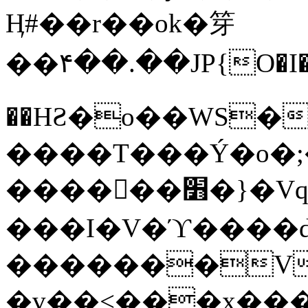
Ӊ#��r��ok�笌
��۴��.��JP{O�I
��ΗƧ�o��WS�
����T���Ý�o�;����������
������׻�}�Vq���j¯���P�.QwO�ｓ
���I�V�ϓ����d
�������V
�v��<���x���ۻ��a���R_�n���