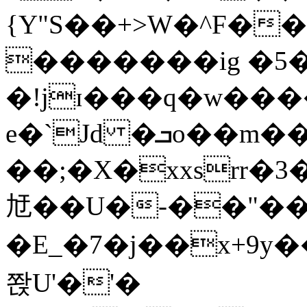
{Y"S��+>W�^F�
�������ig �5
�!jɪ���q�w��
e�`Jd �ܒo��m��1��d|
��;�X�xxsrr�
㝼��U�-��"��zȿ
�E_�7�j��x+9y�
쫝U'�'�