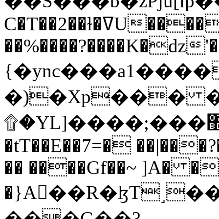
C�T��2��ɫ�ߜU����2�L�����m" �
��%����?����K�ǳ'�
{�ync���a1����
�)�Xp��� �
۩�YL]����;���׿�޽������+��k��o���O�Zt�6�[a��v_r;�b�f���==
�tT��E��7=� ��|���?
�� ����Gf��~ ]A� �
�}A��R�ɮT˼�
���G��?