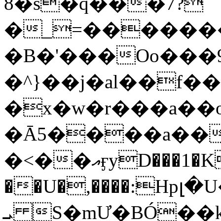
8�s�q���7?
�_=�����
�B�'���Oo���9
�^}��j�al��f
�x�w�r���a�
�Ā5����a��
�<��އӻyD���1�KS�w���!
��U�,����:Hpլ�U�K��_y4߼��O���
ܝ S�mƯ�BÓ�