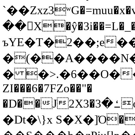
`��Zxz3ʷG�=muu�
��񛆻X�ŷ�3i��=L�
ъYE�T�2��;e�
�(��A����
� �>.�6��O��
ZI���6�7FZo��"�
�D��J2X3�ߑ�3o�|aak�q�@����]�K���w���r;�
�Dt�\}x S�X�]Ό�