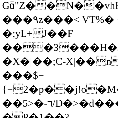
Gǖ"Z��N��v
���٩z���< VT%� �}z�XEu�<ं�Q!
�;yL+J��F
���3���H�J:~�
�X�|��;Ϲ-X|��n
���$+
{+2�p��j!o�
��ר-�<5/D�>�d�����1!u8JP�@TE�
�P�1��?