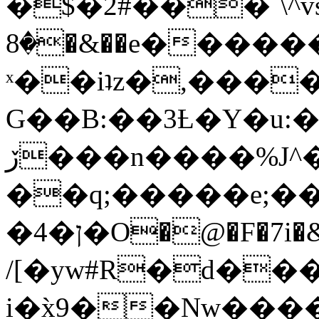
�$�2#���`\^vs
�8�&��e�������:�\���{��9�����g��f�r?
ˣ��iʇz�,���
G��B:��3Ƚ�Y�u:�
ڒ���n����%J^�}
��q;�����e;��
/[�yw#R�d���
i�x̀9��Nw����