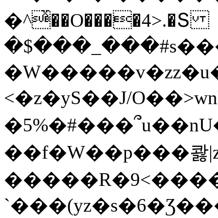
�^ͯ��O����4>.�Տ
�$���_���#s��
�W�����v�zz�u�
<�z�yS��J/O��>wn
�5%�#���՞u��nU
��f�W��p���콿|z
�����R�9<����
`���(yz�s�6�Ʒ�