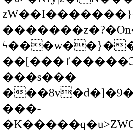
zW��I�������}�
�������z�?�O
ϟ���w��}��
��[���ٵ�����Ͻ���������x�ս��Apq�����޻�V����O�cp����ٝy{����:�k�ןNݯOOCyx6���&���?
���s���
���8v�d�]�9��6
���-
�K�����q�u>ZWOO�w��߼��W�a���p��