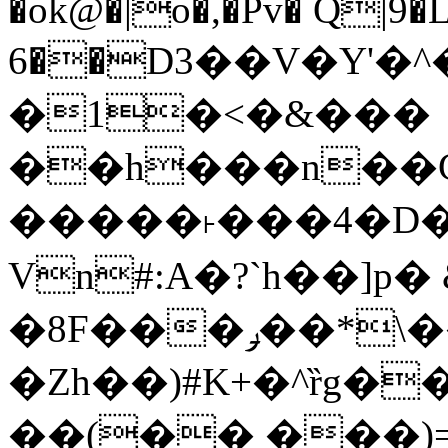
�ok@�|o�,�Pv� Q|9
6��D3��V�Y'�
�1�<�&���
��h���n��Cd
�����˫���4�D�
Vn#:A�?`h��]p�
�8F���ݛ��*\��U��S
�Zh��)#K+�^ȑg�
��(�� ���)=�