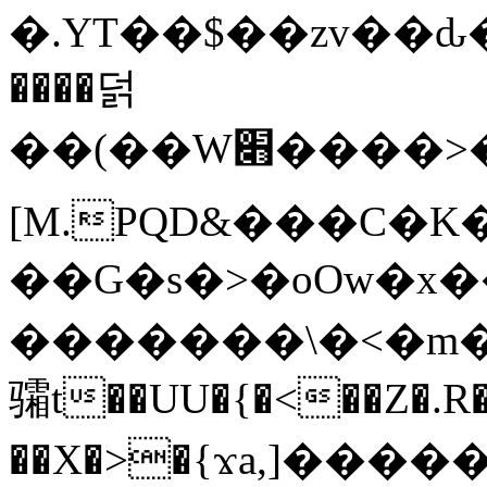
�.YT��$��zv��ԃ
����덝
��(��W׋����>��O>�d�%Y�@�@ڻ<�z{rc&׻��z�����AeK�^�����������˩t��=x~
[M.PQD&���C�K
��G�s�>�oOw�x�
�������\�<�m�PU�5�Ǉ*X�
骦t��UU�{�<��Z�.R�
��X�>�{ϫa,]�����