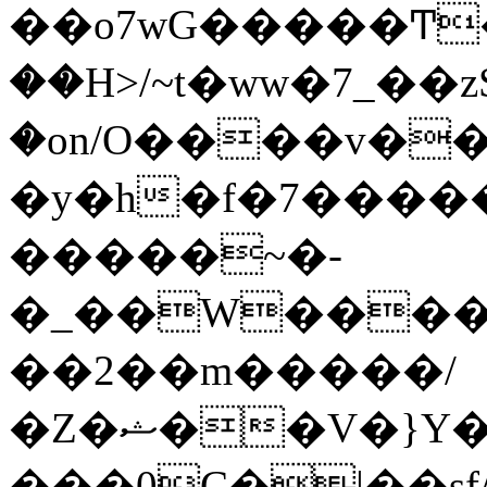
��o7wG�����Ͳ
��H>/~t�ww�7_��z
�on/O����v�
�y�h�f�7����
�����~�-
�_��W����;
��2��m�����/
�Z�ޝ��V�}Y�I�ծ�O�����S��]z��w��7�޷�����h���u��7w.ϻ���8X��ͮ�����W�dm�Jߜ��q/>?
���0C�|��sf