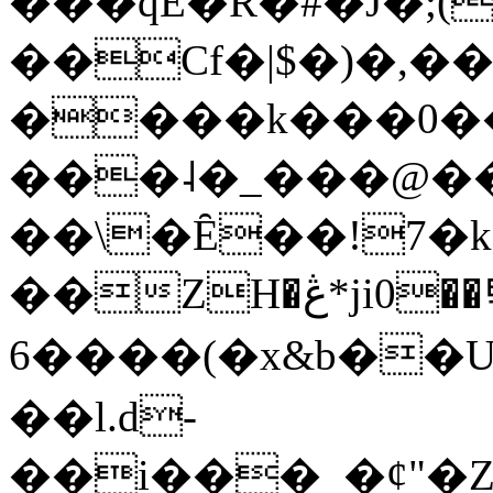
���qE�Ŕ�#�J�;(
��Cf�|$�)�,�
����k���0�
���˨�_���@��
��\�Ȇ��!7�k
��ZH�ڠ*ji0��탃
6����(�x&b��
��l.d-
��i���_�ȼ"�Z�����׋����\�\�w3�|W'�L8y<#�Y�HX�*b��.̏