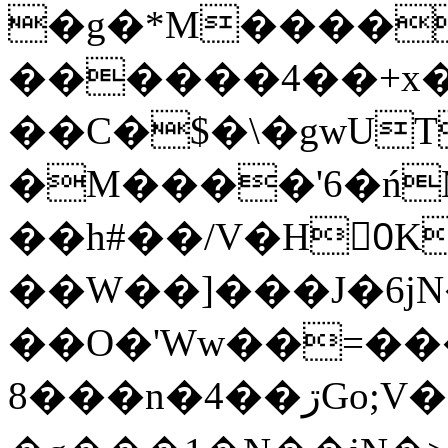
�g�*M����
������4��+x�
��C�$�\�gwUT
�M����'6�ń
��h#��/V�H0ٍK�7'�1�L�A�2
��W��]���J�6jN
��O�'Ww��=���
�8��n�4��ڗGo;V���y��4����n�7�v���Lu�/