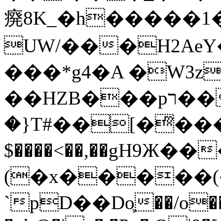
㾱8K_�h�����1
UW/���H2AeY�
���*g4�A �W3z
��HZB���pר��b�wO�N��{@H�m�F{���ۣ��?
�}T#��[�ͫ���
$����<��,��gH9Ж
(�x�����
`pD��Do֛��/o��