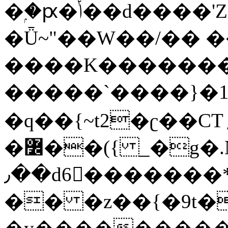
�ۭ�ԗ�ݳ��d����'Z����>!pQ}
�Ǖ~"��W��/�� ��
����K�������
�����`����}�1
�q��{~t2�ʗ��CT؍���������{�~}ur����u�}o����(�:�j���=����{�۝Vo�An��J^��������M\M�'{{l�i
�߼��({ _�g�.Nfӻg����f7z91o^��̤^�>��2�`�:|#dk�{>�>>&�tsw�Nwo�?
٫��d6򆧇�������*��[|^]oo���NW~zz>�X&�u�=K?
�� �z��{�9t�