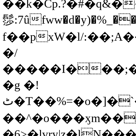
��k�Cp.?�#�q&�
髿:7ûfww�d�y)�%_�����>
f��pxW�l/:��;A
�/
�����I���;�
�g �!
ٹ�T��%=�o�]�`�8mxݽ������˳���0�n̾X'��3ǘ9����������I�&��G�������z>��]�%��/
��^�o���ӽm��ܑ�wOooOn���������
�6>�lvry|z�lN���