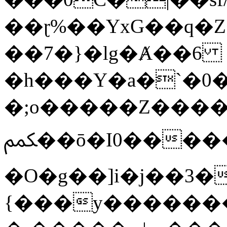
��ɽ%��YxG��q�
��7�}�lg�Ⱥ��6
�h���Y�a�`�0�
�;o�����Z������
ﶻ��ō�I0�����o�b�{L������3����2�O.z���/
�O�g��]i�j��3�u�̨S;�ܳ
{���y������