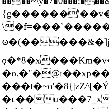
����~\y�7�0���:���&�_DN#�
{g������'��v�
\�f=���`�����
ꧽ�(�����&�]j
ǫ�*8�x���Km�v
�o.�"�@t��xp�
���t�~o'�8{|zZ^[�
�c��u���7_xg{���Q�n4���