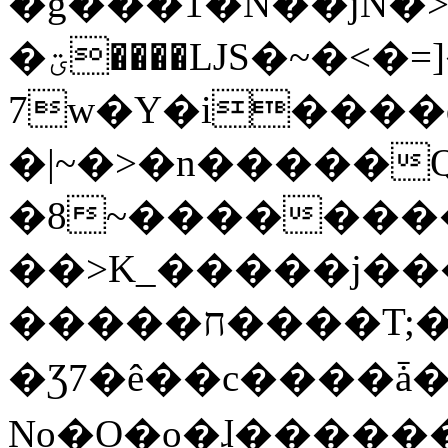
�g���1�N��jN�
�ؾ����ǇS�~�<�=]����^vz��{{��t�%
7w�Y�i����
�|~�>�n�����
�8~��������
��>K_�����j��
�����ח����T;�uU�w��oovW�N�\�v�̓��N��6xz��z^��s�;
�Ʒ7�ê��c����ǡ�Oo
No�O�o�ɺ����