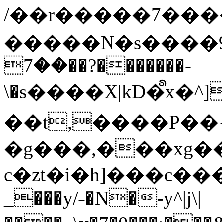
/��r�����7��
�����N�s����9�j
��7��?�������-
\�s����X|kD�᩺x
��t,����P��{
�g���,���xg�
c�zt�i�h]���c���
_���y/˗�N�-y^|j\|