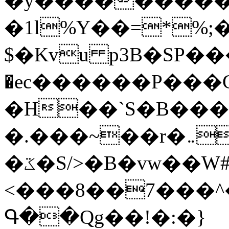
�y�����������
�1l%Y��=*%
$�Kvu p3B�SP�
�ec������P���G
�H��`S�B��
�.���~��r�޼�}�܅�mؕWu���K}
�ػ�S/>�B�vw��W#�I��*]\W��)Ħ�1��fC}
<���8��7���
Գ��Qg��!�:�}