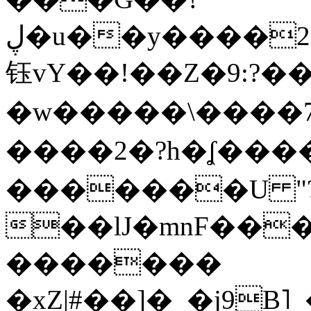
ڸ�u��y����2o�Gc���t!W���k+(���
钰vY��!��Z�9:?� �
�w�����\����7�
����2�?h�ʆ 
�������U "?
��lJ�mnF��
�������
�xZ|#��]�_�j9B