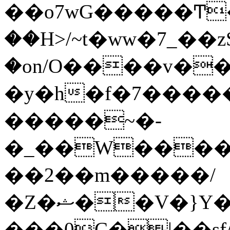
��o7wG�����Ͳ
��H>/~t�ww�7_��z
�on/O����v�
�y�h�f�7����
�����~�-
�_��W����;
��2��m�����/
�Z�ޝ��V�}Y�I�ծ�O�����S��]z��w��7�޷�����h���u��7w.ϻ���8X��ͮ�����W�dm�Jߜ��q/>?
���0C�|��sf