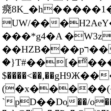
㾱8K_�h�����1
UW/���H2AeY�
���*g4�A �W3z
��HZB���pר��b�wO�N��{@H�m�F{���ۣ��?
�}T#��[�ͫ���
$����<��,��gH9Ж
(�x�����
`pD��Do֛��/o��