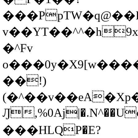
���PpTW�q@��
v��YT��^^�h9x
�^Fv
o���0y�X9[w��
��!)
(�^��v��eA�Xp�>0�+*���h����s�ײT)D$%�AQ�To�*�>W�^�=�.
Ԓ,%0Aj|�.N^��Uc
���HLQP�E?