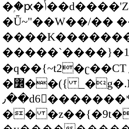
�ۭ�ԗ�ݳ��d����'Z����>!pQ}
�Ǖ~"��W��/�� ��
����K�������
�����`����}�1
�q��{~t2�ʗ��CT؍���������{�~}ur����u�}o����(�:�j���=����{�۝Vo�An��J^��������M\M�'{{l�i
�߼��({ _�g�.Nfӻg����f7z91o^��̤^�>��2�`�:|#dk�{>�>>&�tsw�Nwo�?
٫��d6򆧇�������*��[|^]oo���NW~zz>�X&�u�=K?
�� �z��{�9t�