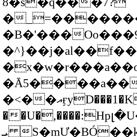
8�s�q���7?
�_=�����
�B�'���Oo���9
�^}��j�al��f
�x�w�r���a�
�Ā5����a��
�<��އӻyD���1�KS�w���!
��U�,����:Hpլ�U�K��_y4߼��O���
ܝ S�mƯ�BÓ�