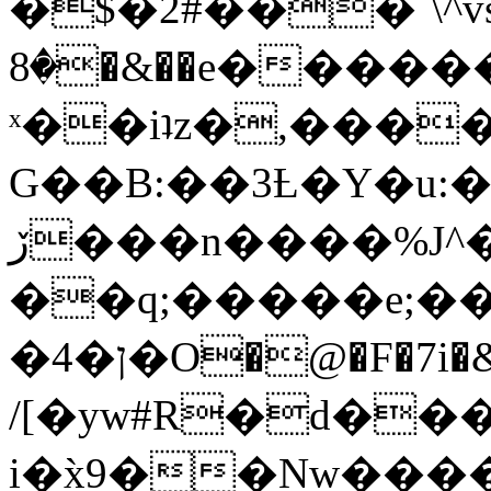
�$�2#���`\^vs
�8�&��e�������:�\���{��9�����g��f�r?
ˣ��iʇz�,���
G��B:��3Ƚ�Y�u:�
ڒ���n����%J^�}
��q;�����e;��
/[�yw#R�d���
i�x̀9��Nw����