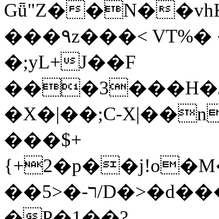
Gǖ"Z��N��v
���٩z���< VT%� �}z�XEu�<ं�Q!
�;yL+J��F
���3���H�J:~�
�X�|��;Ϲ-X|��n
���$+
{+2�p��j!o�
��ר-�<5/D�>�d�����1!u8JP�@TE�
�P�1��?