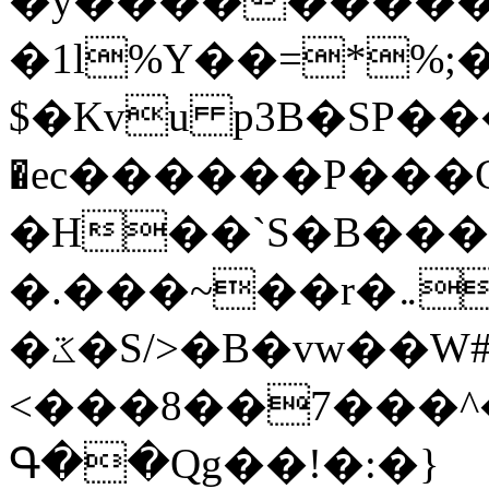
�y�����������
�1l%Y��=*%
$�Kvu p3B�SP�
�ec������P���G
�H��`S�B��
�.���~��r�޼�}�܅�mؕWu���K}
�ػ�S/>�B�vw��W#�I��*]\W��)Ħ�1��fC}
<���8��7���
Գ��Qg��!�:�}