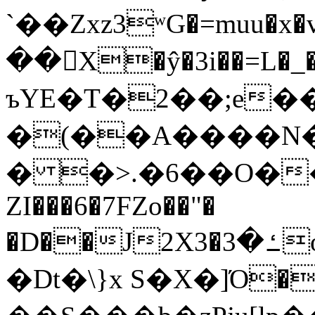
`��Zxz3ʷG�=muu�
��񛆻X�ŷ�3i��=L�
ъYE�T�2��;e�
�(��A����
� �>.�6��O��
ZI���6�7FZo��"�
�D��J2X3�ߑ�3o�|aak�q�@����]�K���w���r;�
�Dt�\}x S�X�]Ό�