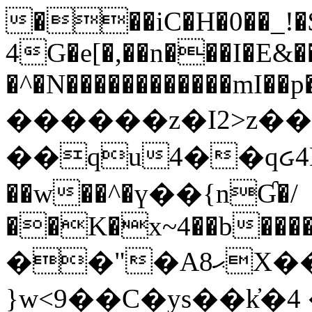
���iC�H�0��_!
4G�e[�,��n���I�E&��
�^�N������������mI��p�
������z�I2>z��
��qu4��qᏽ4H&A
��w��^�ү��{nƓ�/
��K�x~4��b�����
��"�Aޙ8X��M��K�D
}w<9��C�ys��k҆�޼� :���4�� 4�E0���oӮ�