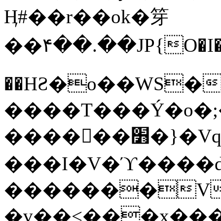
Ӊ#��r��ok�笌
��۴��.��JP{O�I
��ΗƧ�o��WS�
����T���Ý�o�;����������
������׻�}�Vq���j¯���P�.QwO�ｓ
���I�V�ϓ����d
�������V
�v��<���x���ۻ��a���R_�n���