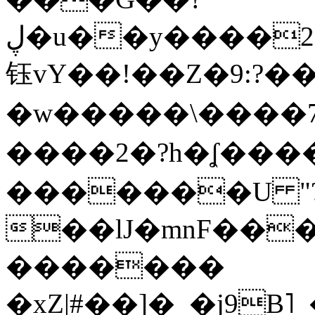
ڸ�u��y����2o�Gc���t!W���k+(���
钰vY��!��Z�9:?� �
�w�����\����7�
����2�?h�ʆ 
�������U "?
��lJ�mnF��
�������
�xZ|#��]�_�j9B