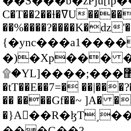
C�T��2��ɫ�ߜU����2�L�����m" �
��%����?����K�ǳ'�
{�ync���a1����
�)�Xp��� �
۩�YL]����;���׿�޽������+��k��o���O�Zt�6�[a��v_r;�b�f���==
�tT��E��7=� ��|���?
�� ����Gf��~ ]A� �
�}A��R�ɮT˼�
���G��?