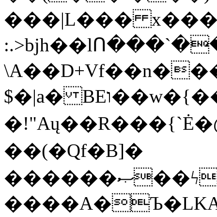
���|L��� x���b
:.>bjh��lՈ���`
\A��D+Vf��n��
$�|a� BEו��w�{���;���q�X��d%�������W� hU�(�1�Ū}9�S�F<��i�L3�;�
�!"Aų��R���{`
��(�Qf�B]�
������ޞ��ϟak��r��_39$�8�p���7�2�yIZ�R��x��/
����A�Ъ�LKA