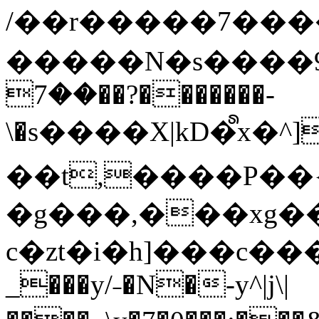
/��r�����7��
�����N�s����9�j
��7��?�������-
\�s����X|kD�᩺x
��t,����P��{
�g���,���xg�
c�zt�i�h]���c���
_���y/˗�N�-y^|j\|