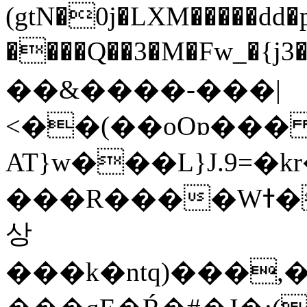
(gtN�0j�LXM�����dd
����Q��3�M�Fw_�{j3��]=����
��&����-���|
<��(��oOɒ���
AT}w���L}J.9=�
���R����Wߙ���o�O���ӯ��������?
상
���k�ntq)���,