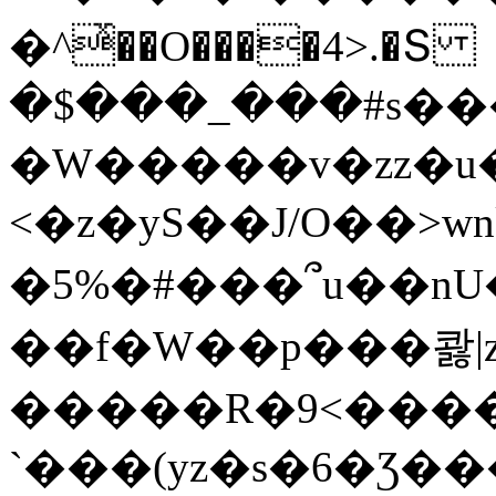
�^ͯ��O����4>.�Տ
�$���_���#s��
�W�����v�zz�u�
<�z�yS��J/O��>wn
�5%�#���՞u��nU
��f�W��p���콿|z
�����R�9<����
`���(yz�s�6�Ʒ�