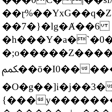
��ɽ%��YxG��q�
��7�}�lg�Ⱥ��6
�h���Y�a�`�0�
�;o�����Z������
ﶻ��ō�I0�����o�b�{L������3����2�O.z���/
�O�g��]i�j��3�u�̨S;�ܳ
{���y������