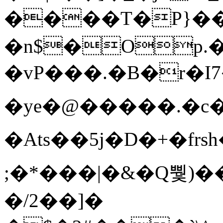
����T�Ρ}�
�n$�Op.
�vP���.�B�r�I7�gp~H
�ye�@��� ��.�c
�Ats��5j�D�+�fr
;�*���|�&�Q뿿)�
�/2��]�