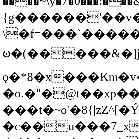
����~\y�7�0���:���&�_DN#�
{g������'��v�
\�f=���`�����
ꧽ�(�����&�]j
ǫ�*8�x���Km�v
�o.�"�@t��xp�
���t�~o'�8{|zZ^[�
�c��u���7_xg{���Q�n4���