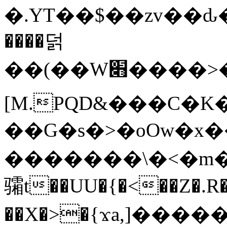
�.YT��$��zv��ԃ
����덝
��(��W׋����>��O>�d�%Y�@�@ڻ<�z{rc&׻��z�����AeK�^�����������˩t��=x~
[M.PQD&���C�K
��G�s�>�oOw�x�
�������\�<�m�PU�5�Ǉ*X�
骦t��UU�{�<��Z�.R�
��X�>�{ϫa,]�����