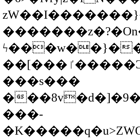
zW��I�������}�
�������z�?�O
ϟ���w��}��
��[���ٵ�����Ͻ���������x�ս��Apq�����޻�V����O�cp����ٝy{����:�k�ןNݯOOCyx6���&���?
���s���
���8v�d�]�9��6
���-
�K�����q�u>ZWOO�w��߼��W�a���p��