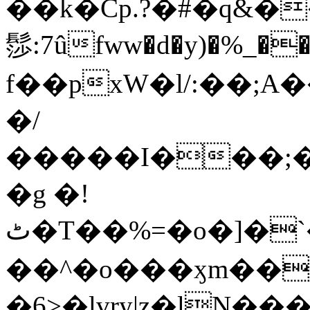
��k�Cp.?�#�q&�
髿:7ûfww�d�y)�%_�����>
f��pxW�l/:��;A
�/
�����I���;�
�g �!
ٹ�T��%=�o�]�`�8mxݽ������˳���0�n̾X'��3ǘ9����������I�&��G�������z>��]�%��/
��^�o���ӽm��ܑ�wOooOn���������
�6>�lvry|z�lN���