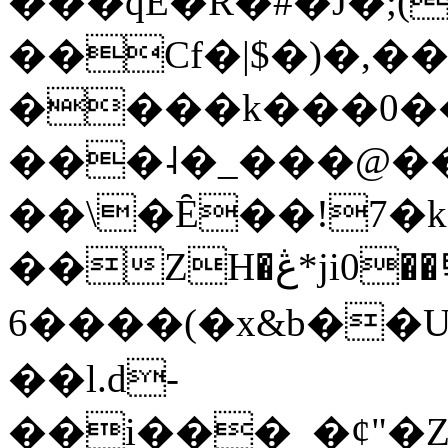
���qE�Ŕ�#�J�;(
��Cf�|$�)�,�
����k���0�
���˨�_���@��
��\�Ȇ��!7�k
��ZH�ڠ*ji0��탃
6����(�x&b��
��l.d-
��i���_�ȼ"�Z�����׋����\�\�w3�|W'�L8y<#�Y�HX�*b��.̏