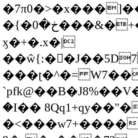
�7π0�>�x���]
�{�خ�0���&�+�zwYFEÙ4�~�_�̾�
ӽ�+�.x�|
��ŵ{:��J��5D7��
���ʈ�^�= W7��
`pfk@��B�J8%��V����\ߤ��/o��d��6b�@��J�tqw3�}>Y]������<�b��̌��{B���~v_v��fT`��88��
�I�� 8Qq1+qy��"�
�<���w󠒪7+�����X�n�F�a��M