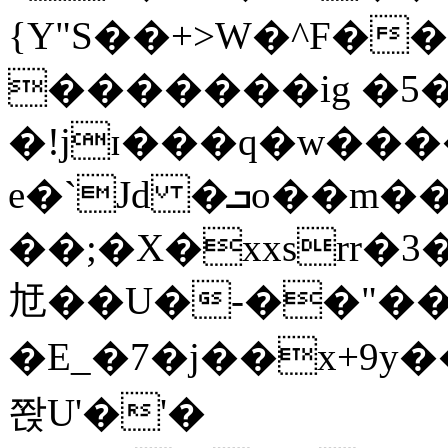
{Y"S��+>W�^F�
�������ig �5
�!jɪ���q�w��
e�`Jd �ܒo��m��1��d|
��;�X�xxsrr�
㝼��U�-��"��zȿ
�E_�7�j��x+9y�
쫝U'�'�