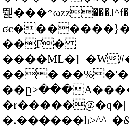
뛡���*ωzz���J^f�o
ϭc�������}��
�
�F�
����ML�]=�W#
��� ��%�'�
��ը>���A����
�ɍ�����@�q�|
�.������h>^^_�