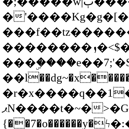
�;�����w|ٻ����<-
�'����Kg�g�[�k
���f��tz�����
��������ܙ�<$��������s���
���ۣ����e��7;'�Sc����ߋv
��l��dg~�x������G��6�{`�g���ݝ
�r�x����q��1
ޕN����t�~�>�G�{�Wރ�sl̞�@x_:�ˏ��՛��zU;wk�F�m�q}
{��7�o������y�