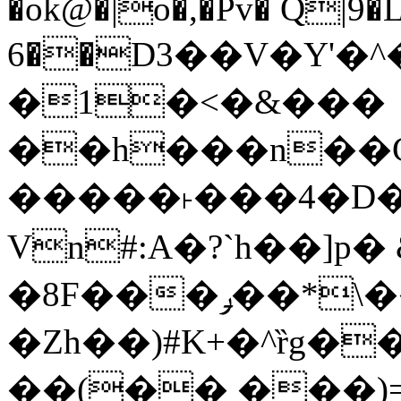
�ok@�|o�,�Pv� Q|9
6��D3��V�Y'�
�1�<�&���
��h���n��Cd
�����˫���4�D�
Vn#:A�?`h��]p�
�8F���ݛ��*\��U��S
�Zh��)#K+�^ȑg�
��(�� ���)=�