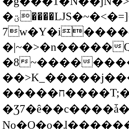
�g���1�N��jN�
�ؾ����ǇS�~�<�=]����^vz��{{��t�%
7w�Y�i����
�|~�>�n�����
�8~��������
��>K_�����j��
�����ח����T;�uU�w��oovW�N�\�v�̓��N��6xz��z^��s�;
�Ʒ7�ê��c����ǡ�Oo
No�O�o�ɺ����