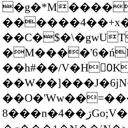
�g�*M����
������4��+x�
��C�$�\�gwUT
�M����'6�ń
��h#��/V�H0ٍK�7'�1�L�A�2
��W��]���J�6jN
��O�'Ww��=���
�8��n�4��ڗGo;V���y��4����n�7�v���Lu�/