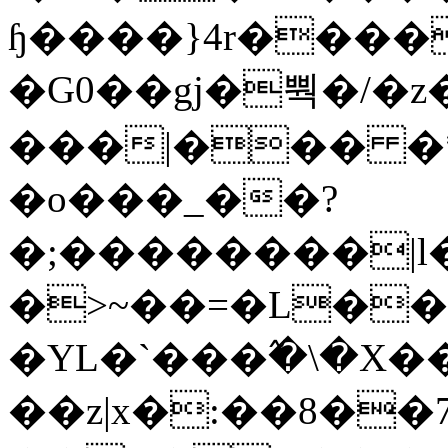
ɧ����}4r����
�G0��gj�뿩�/�z
���|��� �
�o���_��?
�;��������|
�>~��=�L��
�YL�`���߬�\�X�
��z|x�:��8�