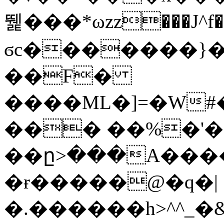
뛡���*ωzz���J^f�o
ϭc�������}��
�
�F�
����ML�]=�W#
��� ��%�'�
��ը>���A����
�ɍ�����@�q�|
�.������h>^^_�