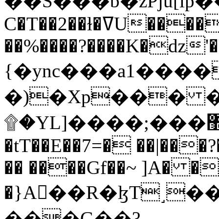
C�T��2��ɫ�ߜU����2�L�����m" �
��%����?����K�ǳ'�
{�ync���a1����
�)�Xp��� �
۩�YL]����;���׿�޽������+��k��o���O�Zt�6�[a��v_r;�b�f���==
�tT��E��7=� ��|���?
�� ����Gf��~ ]A� �
�}A��R�ɮT˼�
���G��?