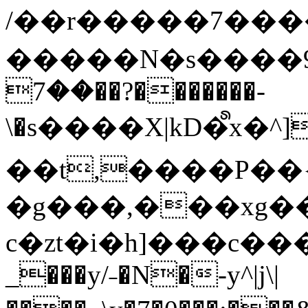
/��r�����7��
�����N�s����9�j
��7��?�������-
\�s����X|kD�᩺x
��t,����P��{
�g���,���xg�
c�zt�i�h]���c���
_���y/˗�N�-y^|j\|