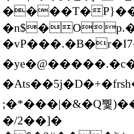
����T�Ρ}�
�n$�Op.
�vP���.�B�r�I7�gp~H
�ye�@��� ��.�c
�Ats��5j�D�+�fr
;�*���|�&�Q뿿)�
�/2��]�