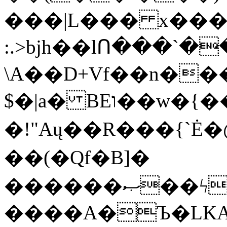
���|L��� x���b
:.>bjh��lՈ���`
\A��D+Vf��n��
$�|a� BEו��w�{���;���q�X��d%�������W� hU�(�1�Ū}9�S�F<��i�L3�;�
�!"Aų��R���{`
��(�Qf�B]�
������ޞ��ϟak��r��_39$�8�p���7�2�yIZ�R��x��/
����A�Ъ�LKA