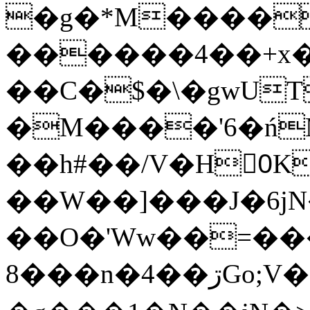
�g�*M����
������4��+x�
��C�$�\�gwUT
�M����'6�ń
��h#��/V�H0ٍK�7'�1�L�A�2
��W��]���J�6jN
��O�'Ww��=���
�8��n�4��ڗGo;V���y��4����n�7�v���Lu�/