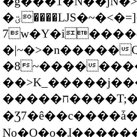
�g���1�N��jN�
�ؾ����ǇS�~�<�=]����^vz��{{��t�%
7w�Y�i����
�|~�>�n�����
�8~��������
��>K_�����j��
�����ח����T;�uU�w��oovW�N�\�v�̓��N��6xz��z^��s�;
�Ʒ7�ê��c����ǡ�Oo
No�O�o�ɺ����