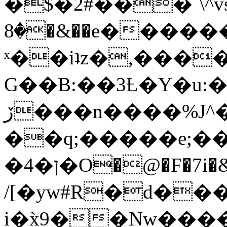
�$�2#���`\^vs
�8�&��e�������:�\���{��9�����g��f�r?
ˣ��iʇz�,���
G��B:��3Ƚ�Y�u:�
ڒ���n����%J^�}
��q;�����e;��
/[�yw#R�d���
i�x̀9��Nw����