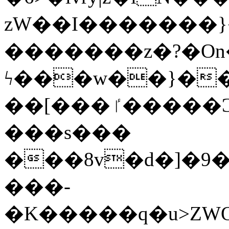
zW��I�������}�
�������z�?�O
ϟ���w��}��
��[���ٵ�����Ͻ���������x�ս��Apq�����޻�V����O�cp����ٝy{����:�k�ןNݯOOCyx6���&���?
���s���
���8v�d�]�9��6
���-
�K�����q�u>ZWOO�w��߼��W�a���p��