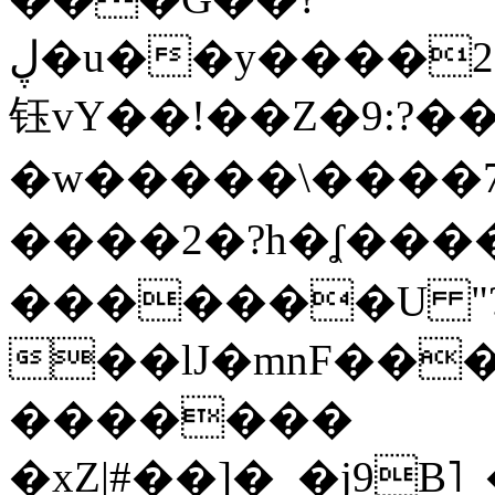
ڸ�u��y����2o�Gc���t!W���k+(���
钰vY��!��Z�9:?� �
�w�����\����7�
����2�?h�ʆ 
�������U "?
��lJ�mnF��
�������
�xZ|#��]�_�j9B