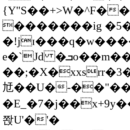
{Y"S��+>W�^F�
�������ig �5
�!jɪ���q�w��
e�`Jd �ܒo��m��1��d|
��;�X�xxsrr�
㝼��U�-��"��zȿ
�E_�7�j��x+9y�
쫝U'�'�