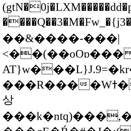
(gtN�0j�LXM�����dd
����Q��3�M�Fw_�{j3��]=����
��&����-���|
<��(��oOɒ���
AT}w���L}J.9=�
���R����Wߙ���o�O���ӯ��������?
상
���k�ntq)���,