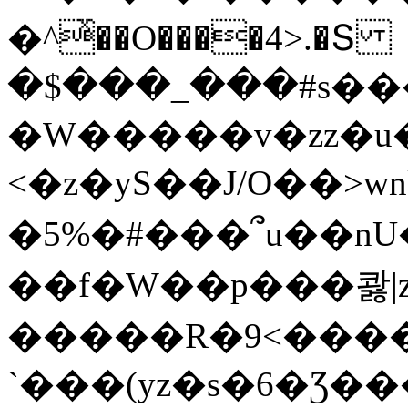
�^ͯ��O����4>.�Տ
�$���_���#s��
�W�����v�zz�u�
<�z�yS��J/O��>wn
�5%�#���՞u��nU
��f�W��p���콿|z
�����R�9<����
`���(yz�s�6�Ʒ�