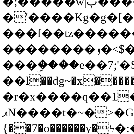
�;�����w|ٻ����<-
�'����Kg�g�[�k
���f��tz�����
��������ܙ�<$��������s���
���ۣ����e��7;'�Sc����ߋv
��l��dg~�x������G��6�{`�g���ݝ
�r�x����q��1
ޕN����t�~�>�G�{�Wރ�sl̞�@x_:�ˏ��՛��zU;wk�F�m�q}
{��7�o������y�