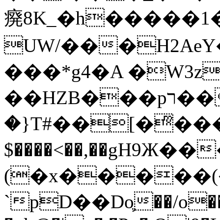
㾱8K_�h�����1
UW/���H2AeY�
���*g4�A �W3z
��HZB���pר��b�wO�N��{@H�m�F{���ۣ��?
�}T#��[�ͫ���
$����<��,��gH9Ж
(�x�����
`pD��Do֛��/o��