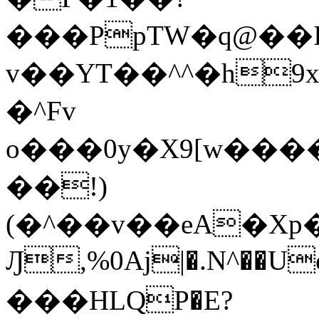
���PpTW�q@��
v��YT��^^�h9x
�^Fv
o���0y�X9[w��
��!)
(�^��v��eA�Xp�>0�+*���h����s�ײT)D$%�AQ�To�*�>W�^�=�.
Ԓ,%0Aj|�.N^��Uc
���HLQP�E?