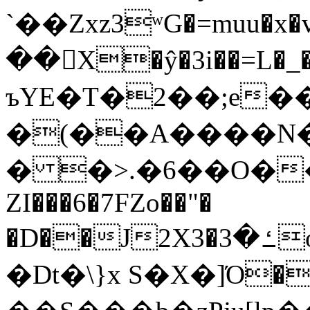
`��Zxz3ʷG�=muu�
��񛆻X�ŷ�3i��=L�
ъYE�T�2��;e�
�(��A����
� �>.�6��O��
ZI���6�7FZo��"�
�D��J2X3�ߑ�3o�|aak�q�@����]�K���w���r;�
�Dt�\}x S�X�]Ό�