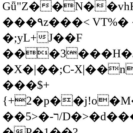
Gǖ"Z��N��v
���٩z���< VT%� �}z�XEu�<ं�Q!
�;yL+J��F
���3���H�J:~�
�X�|��;Ϲ-X|��n
���$+
{+2�p��j!o�
��ר-�<5/D�>�d�����1!u8JP�@TE�
�P�1��?