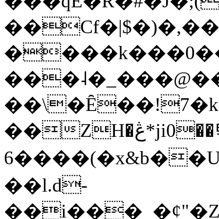
���qE�Ŕ�#�J�;(
��Cf�|$�)�,�
����k���0�
���˨�_���@��
��\�Ȇ��!7�k
��ZH�ڠ*ji0��탃
6����(�x&b��
��l.d-
��i���_�ȼ"�Z�����׋����\�\�w3�|W'�L8y<#�Y�HX�*b��.̏