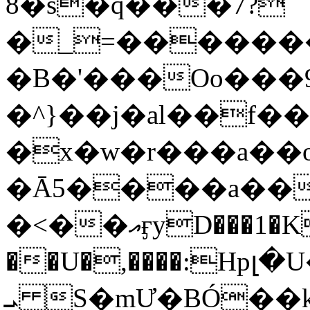
8�s�q���7?
�_=�����
�B�'���Oo���9
�^}��j�al��f
�x�w�r���a�
�Ā5����a��
�<��އӻyD���1�KS�w���!
��U�,����:Hpլ�U�K��_y4߼��O���
ܝ S�mƯ�BÓ�