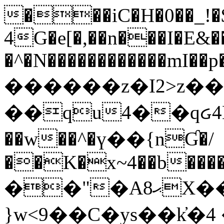
���iC�H�0��_!
4G�e[�,��n���I�E&��
�^�N������������mI��p�
������z�I2>z��
��qu4��qᏽ4H&A
��w��^�ү��{nƓ�/
��K�x~4��b�����
��"�Aޙ8X��M��K�D
}w<9��C�ys��k҆�޼� :���4�� 4�E0���oӮ�