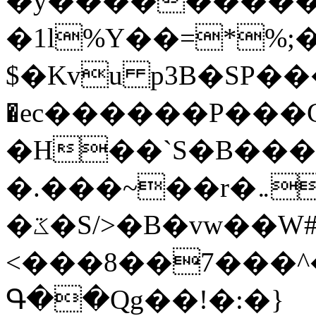
�y�����������
�1l%Y��=*%
$�Kvu p3B�SP�
�ec������P���G
�H��`S�B��
�.���~��r�޼�}�܅�mؕWu���K}
�ػ�S/>�B�vw��W#�I��*]\W��)Ħ�1��fC}
<���8��7���
Գ��Qg��!�:�}