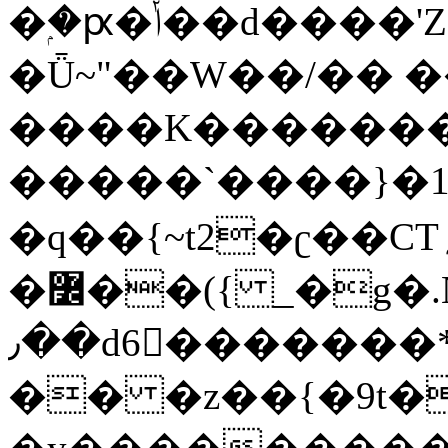
�ۭ�ԗ�ݳ��d����'Z����>!pQ}
�Ǖ~"��W��/�� ��
����K�������
�����`����}�1
�q��{~t2�ʗ��CT؍���������{�~}ur����u�}o����(�:�j���=����{�۝Vo�An��J^��������M\M�'{{l�i
�߼��({ _�g�.Nfӻg����f7z91o^��̤^�>��2�`�:|#dk�{>�>>&�tsw�Nwo�?
٫��d6򆧇�������*��[|^]oo���NW~zz>�X&�u�=K?
�� �z��{�9t�