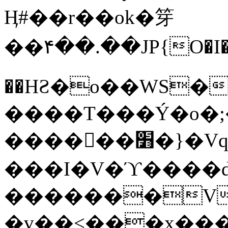
Ӊ#��r��ok�笌
��۴��.��JP{O�I
��ΗƧ�o��WS�
����T���Ý�o�;����������
������׻�}�Vq���j¯���P�.QwO�ｓ
���I�V�ϓ����d
�������V
�v��<���x���ۻ��a���R_�n���