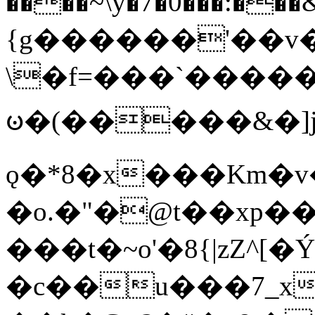
����~\y�7�0���:���&�_DN#�
{g������'��v�
\�f=���`�����
ꧽ�(�����&�]j
ǫ�*8�x���Km�v
�o.�"�@t��xp�
���t�~o'�8{|zZ^[�
�c��u���7_xg{���Q�n4���