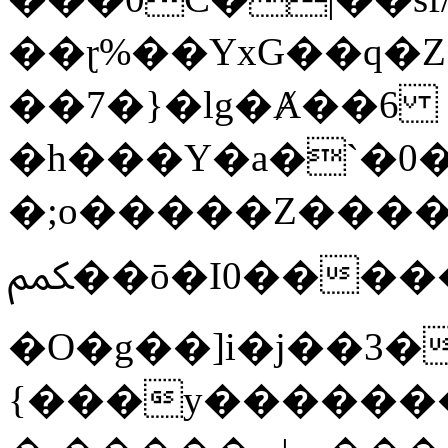
��ɽ%��YxG��q�
��7�}�lg�Ⱥ��6
�h���Y�a�`�0�
�;o�����Z������
ﶻ��ō�I0�����o�b�{L������3����2�O.z���/
�O�g��]i�j��3�u�̨S;�ܳ
{���y������