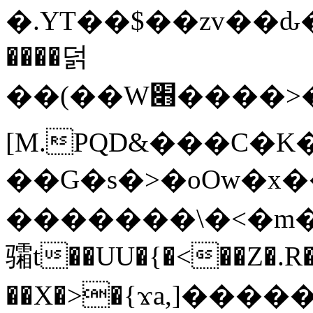
�.YT��$��zv��ԃ
����덝
��(��W׋����>��O>�d�%Y�@�@ڻ<�z{rc&׻��z�����AeK�^�����������˩t��=x~
[M.PQD&���C�K
��G�s�>�oOw�x�
�������\�<�m�PU�5�Ǉ*X�
骦t��UU�{�<��Z�.R�
��X�>�{ϫa,]�����