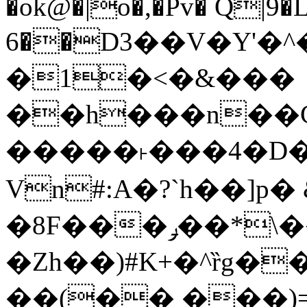
�ok@�|o�,�Pv� Q|9
6��D3��V�Y'�
�1�<�&���
��h���n��Cd
�����˫���4�D�
Vn#:A�?`h��]p�
�8F���ݛ��*\��U��S
�Zh��)#K+�^ȑg�
��(�� ���)=�