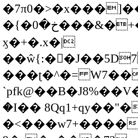
�7π0�>�x���]
�{�خ�0���&�+�zwYFEÙ4�~�_�̾�
ӽ�+�.x�|
��ŵ{:��J��5D7��
���ʈ�^�= W7��
`pfk@��B�J8%��V����\ߤ��/o��d��6b�@��J�tqw3�}>Y]������<�b��̌��{B���~v_v��fT`��88��
�I�� 8Qq1+qy��"�
�<���w󠒪7+�����X�n�F�a��M