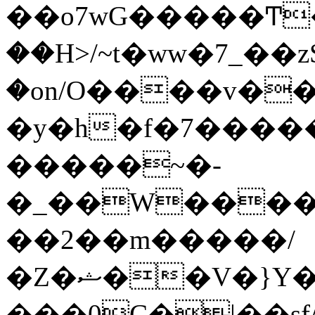
��o7wG�����Ͳ
��H>/~t�ww�7_��z
�on/O����v�
�y�h�f�7����
�����~�-
�_��W����;
��2��m�����/
�Z�ޝ��V�}Y�I�ծ�O�����S��]z��w��7�޷�����h���u��7w.ϻ���8X��ͮ�����W�dm�Jߜ��q/>?
���0C�|��sf