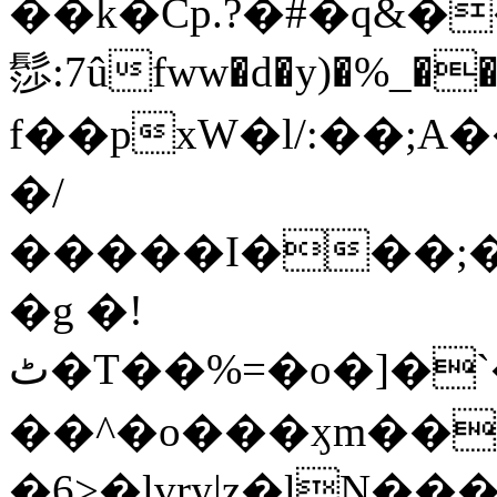
��k�Cp.?�#�q&�
髿:7ûfww�d�y)�%_�����>
f��pxW�l/:��;A
�/
�����I���;�
�g �!
ٹ�T��%=�o�]�`�8mxݽ������˳���0�n̾X'��3ǘ9����������I�&��G�������z>��]�%��/
��^�o���ӽm��ܑ�wOooOn���������
�6>�lvry|z�lN���